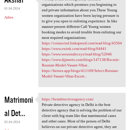
We stay aware of completely
o
organizations which promises you beginning to
01.04.2024
m
end private information about you.These Young
women organization have been laying pressure is
Adres
e
to give you open to enlisting experience. In like
n
manner present different Call Young women
booking modes to avoid trouble from enlisting our
t
most required organizations.
a
https://connected.linkspreed.com/read-blog/43564
https://www.owink.com/read-blog/64441
r
https://www.wowonder.xyz/read-blog/52946
z
https://www.djjmeets.com/blogs/147138/Recruit-
Russian-Model-Vasant-Vihar...
e
https://heroes.app/blogs/411109/Select-Russian-
Model-Vasant-Vihar-Escort...
Matrimoni
https://bestdetectiveagency.com/
https://bestdetectiveagency
Private detective agency in Delhi is the best
al Det...
detective agency that is solving the problem of our
client with big team like that matrimonial cases
and other cases. Most of the person of Delhi
02.04.2024
believes on our private detective agent, they are