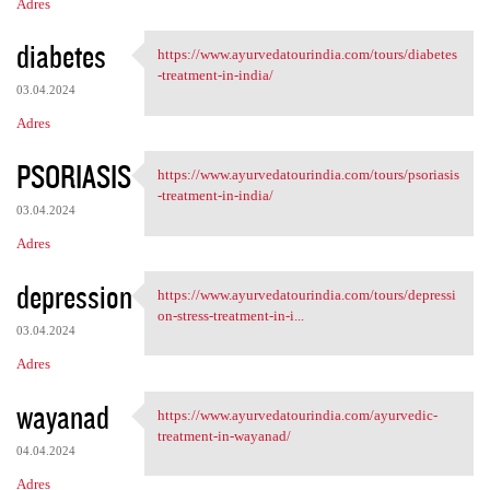
Adres
diabetes
https://www.ayurvedatourindia.com/tours/diabetes
https://www.ayurvedatourindia
-treatment-in-india/
03.04.2024
Adres
PSORIASIS
https://www.ayurvedatourindia.com/tours/psoriasis
https://www.ayurvedatourindia
-treatment-in-india/
03.04.2024
Adres
depression
https://www.ayurvedatourindia.com/tours/depressi
https://www.ayurvedatourindia
on-stress-treatment-in-i...
03.04.2024
Adres
wayanad
https://www.ayurvedatourindia.com/ayurvedic-
https://www.ayurvedatourindia
treatment-in-wayanad/
04.04.2024
Adres