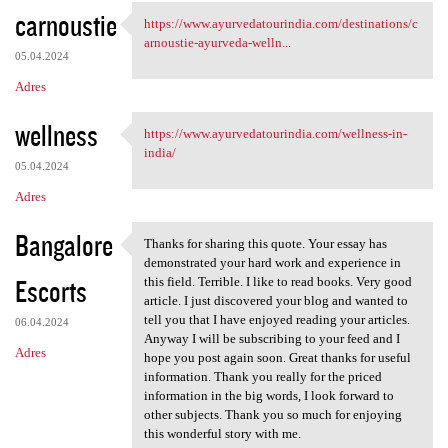
carnoustie
https://www.ayurvedatourindia.com/destinations/c
https://www.ayurvedatourindia
arnoustie-ayurveda-welln...
05.04.2024
Adres
wellness
https://www.ayurvedatourindia.com/wellness-in-
https://www.ayurvedatourindia
india/
05.04.2024
Adres
Bangalore
Thanks for sharing this quote. Your essay has
Thanks for sharing this quote
demonstrated your hard work and experience in
Escorts
this field. Terrible. I like to read books. Very good
article. I just discovered your blog and wanted to
tell you that I have enjoyed reading your articles.
06.04.2024
Anyway I will be subscribing to your feed and I
Adres
hope you post again soon. Great thanks for useful
information. Thank you really for the priced
information in the big words, I look forward to
other subjects. Thank you so much for enjoying
this wonderful story with me.