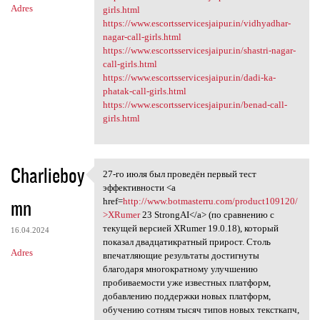
Adres
girls.html
https://www.escortsservicesjaipur.in/vidhyadhar-
nagar-call-girls.html
https://www.escortsservicesjaipur.in/shastri-nagar-
call-girls.html
https://www.escortsservicesjaipur.in/dadi-ka-
phatak-call-girls.html
https://www.escortsservicesjaipur.in/benad-call-
girls.html
Charlieboy
27-го июля был проведён первый тест
27-го июля был проведён
эффективности <a
mn
href=
http://www.botmasterru.com/product109120/
>XRumer
23 StrongAI</a> (по сравнению с
текущей версией XRumer 19.0.18), который
16.04.2024
показал двадцатикратный прирост. Столь
Adres
впечатляющие результаты достигнуты
благодаря многократному улучшению
пробиваемости уже известных платформ,
добавлению поддержки новых платформ,
обучению сотням тысяч типов новых тексткапч,