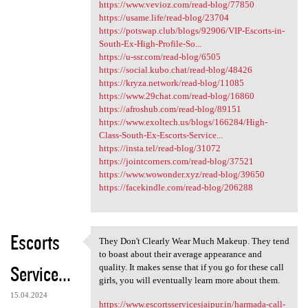
https://www.vevioz.com/read-blog/77850
https://usame.life/read-blog/23704
https://potswap.club/blogs/92906/VIP-Escorts-in-
South-Ex-High-Profile-So...
https://u-ssr.com/read-blog/6505
https://social.kubo.chat/read-blog/48426
https://kryza.network/read-blog/11085
https://www.29chat.com/read-blog/16860
https://afroshub.com/read-blog/89151
https://www.exoltech.us/blogs/166284/High-
Class-South-Ex-Escorts-Service...
https://insta.tel/read-blog/31072
https://jointcorners.com/read-blog/37521
https://www.wowonder.xyz/read-blog/39650
https://facekindle.com/read-blog/206288
Escorts
They Don't Clearly Wear Much Makeup. They tend
They Don't Clearly Wear Much
to boast about their average appearance and
Service...
quality. It makes sense that if you go for these call
girls, you will eventually learn more about them.
15.04.2024
https://www.escortsservicesjaipur.in/harmada-call-