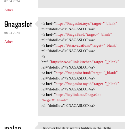
07.04.2024
Adres
9nagaslot
<a href="
https://9nagaslot.toys/"target="_blank"
<a href="https://9nagaslot
rel="dofollow">9NAGASLOT</a>
08.04.2024
<a href="
https://9naga.fund/"target="_blank"
rel="dofollow">9NAGASLOT</a>
Adres
<a href="
https://9star.vacations/"target="_blank"
rel="dofollow">9NAGASLOT</a>
<a
href="
https://www.9link.kitchen/"target="_blank"
rel="dofollow">9NAGASLOT</a>
<a href="
https://9nagaslot.fund/"target="_blank"
rel="dofollow">9NAGASLOT</a>
<a href="
https://9nagaslot.my.id/"target="_blank"
rel="dofollow">9NAGASLOT</a>
<a href="
https://heylink.me/9nagaslot-
"target="_blank"
rel="dofollow">9NAGASLOT</a>
malan
Discover the dark secrets hidden in the Hello