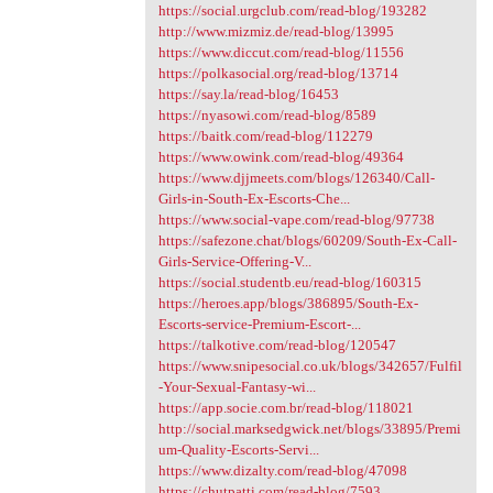
https://social.urgclub.com/read-blog/193282
http://www.mizmiz.de/read-blog/13995
https://www.diccut.com/read-blog/11556
https://polkasocial.org/read-blog/13714
https://say.la/read-blog/16453
https://nyasowi.com/read-blog/8589
https://baitk.com/read-blog/112279
https://www.owink.com/read-blog/49364
https://www.djjmeets.com/blogs/126340/Call-
Girls-in-South-Ex-Escorts-Che...
https://www.social-vape.com/read-blog/97738
https://safezone.chat/blogs/60209/South-Ex-Call-
Girls-Service-Offering-V...
https://social.studentb.eu/read-blog/160315
https://heroes.app/blogs/386895/South-Ex-
Escorts-service-Premium-Escort-...
https://talkotive.com/read-blog/120547
https://www.snipesocial.co.uk/blogs/342657/Fulfil
-Your-Sexual-Fantasy-wi...
https://app.socie.com.br/read-blog/118021
http://social.marksedgwick.net/blogs/33895/Premi
um-Quality-Escorts-Servi...
https://www.dizalty.com/read-blog/47098
https://chutpatti.com/read-blog/7593