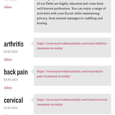
of our Delhi are highly educated and come from
Adres
well-known professions. You can enjoy a range of
activities with your Escort while maintaining
privacy, from sensual massages to cuddling and
kissing.
arthritis
https://www.ayurvedatourindia.com/tours/arthritis-
https://www.ayurvedatourindia
treatment-in-india/
03.04.2024
Adres
back pain
https://www.ayurvedatourindia.com/tours/back-
https://www.ayurvedatourindia
pain-treatment-in-india/
03.04.2024
Adres
cervical
https://www.ayurvedatourindia.com/tours/cervical-
https://www.ayurvedatourindia
treatment-in-india/
03.04.2024