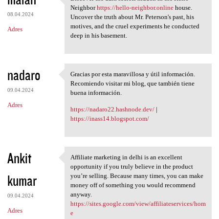
Discover the dark secrets
Neighbor
https://hello-neighbor.online
house.
08.04.2024
Uncover the truth about Mr. Peterson's past, his
motives, and the cruel experiments he conducted
Adres
deep in his basement.
nadaro
Gracias por esta maravillosa y útil información.
Gracias por esta maravillosa
Recomiendo visitar mi blog, que también tiene
09.04.2024
buena información.
Adres
https://nadaro22.hashnode.dev/
|
https://inass14.blogspot.com/
Ankit
Affiliate marketing in delhi is an excellent
Affiliate marketing in delhi
opportunity if you truly believe in the product
kumar
you’re selling. Because many times, you can make
money off of something you would recommend
anyway.
09.04.2024
https://sites.google.com/view/affiliateservices/hom
Adres
e