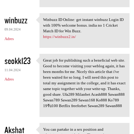
winbuzz
Winbuzz ID Online: get instant winbuzz Login ID
Winbuzz ID Online: get
with 100% welcome bonus. india no 1 Cricket
09.04.2024
Match ID for Win Buzz.
https://winbuzz2.in/
Adres
seokk123
Great job for publishing such a beneficial web site.
Great job for publishing such
Good to become visiting your weblog again, it has
11.04.2024
been months for me. Nicely this article that i've
been waited for so long. I will need this post to
Adres
total my assignment in the college, and it has exact
same topic together with your write-up. Thanks,
good share. Ufa289 Milanbet Acash888 Sawan888
Sawan789 Sawan289 Sawan168 Ko888 Ko789
19รับ100 Betflix freeforbet Sawan289 Sawan888
Akshat
You can partake in a sex position and
You can partake in a sex