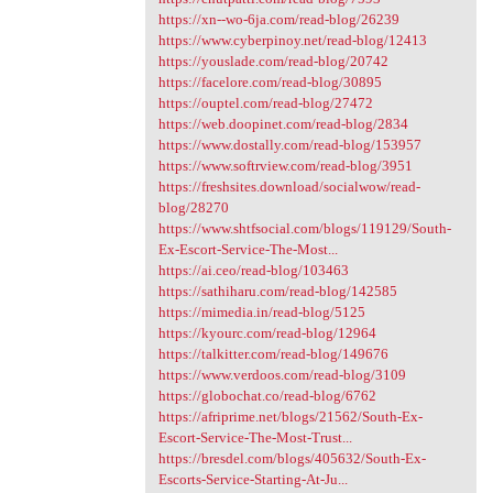
https://xn--wo-6ja.com/read-blog/26239
https://www.cyberpinoy.net/read-blog/12413
https://youslade.com/read-blog/20742
https://facelore.com/read-blog/30895
https://ouptel.com/read-blog/27472
https://web.doopinet.com/read-blog/2834
https://www.dostally.com/read-blog/153957
https://www.softrview.com/read-blog/3951
https://freshsites.download/socialwow/read-
blog/28270
https://www.shtfsocial.com/blogs/119129/South-
Ex-Escort-Service-The-Most...
https://ai.ceo/read-blog/103463
https://sathiharu.com/read-blog/142585
https://mimedia.in/read-blog/5125
https://kyourc.com/read-blog/12964
https://talkitter.com/read-blog/149676
https://www.verdoos.com/read-blog/3109
https://globochat.co/read-blog/6762
https://afriprime.net/blogs/21562/South-Ex-
Escort-Service-The-Most-Trust...
https://bresdel.com/blogs/405632/South-Ex-
Escorts-Service-Starting-At-Ju...