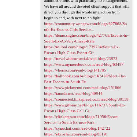
administrations with practically no entanglements.
We have all around devoted client support that will
direct you through the whole interaction from
begin to end, with next to no fight.
https://community.wongcw.com/blogs/627868/So
uth-Ex-Escorts-Girls-Service...
https://demo.sngine.com/blogs/427768/Escorts-in-
South-Ex-At-Very-Cheap-Rate
https://rollbol.com/blogs/1739734/South-Ex-
Escorts-High-Class-Escort-Gir...
https://travelwithme.social/read-blog/23973
https://www.mymeetbook.com/read-blog/63487
https://vherso.com/read-blog/141785
https://hallbook.com.br/blogs/167428/Meet-The-
Best-Escorts-in-South-Ex
https://www.pickmemo.com/read-blog/251866
https://tannda.net/read-blog/40944
https://connected.linkspreed.com/read-blog/38118
https://www.gift-me.net/blogs/116737/South-Ex-
Escorts-High-Class-Call-Gi...
https://clinkergram.com/blogs/71956/Escort-
Service-in-South-Ex-near-Park...
https://cynochat.com/read-blog/142722
https://ekcochat.com/read-blog/83191