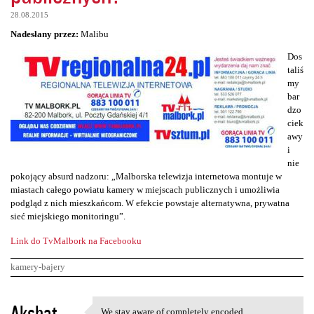
28.08.2015
Nadesłany przez:
Malibu
Dos
taliś
my
bar
dzo
ciek
awy
i
nie
pokojący absurd nadzoru: „Malborska telewizja internetowa montuje w
miastach całego powiatu kamery w miejscach publicznych i umożliwia
podgląd z nich mieszkańcom. W efekcie powstaje alternatywna, prywatna
sieć miejskiego monitoringu”.
Link do TvMalbork na Facebooku
kamery-bajery
K
Akshat
We stay aware of completely encoded