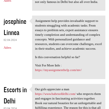
Adres
not only famous in Delhi but also all over India.
josephine
Assignment help provides invaluable support to
Assignment help provides
students struggling with academic tasks. From
Linnea
essays to problem sets, expert assistance ensures
timely completion and understanding of complex
concepts. With personalized guidance and
02.04.2024
resources, students can overcome challenges, excel
Adres
in their studies, and achieve academic success.
Is this conversation helpful so far?
Visit For More Info :
https://myassignmenthelp.com/mv/
Escorts in
Our girls appreciate a man
Our girls appreciate a man
https://www.babesofdelhi.com/
who respects them
Delhi
and engages in fascinating activities together.
Book our natural beauties for an unforgettable and
fulfilling experience. The reason for this is that all
03.04.2024