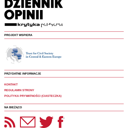
PROJEKT WSPIERA
PRZYDATNE INFORMACJE
KONTAKT
REGULAMIN STRONY
POLITYKA PRYWATNOŚCI (CIASTECZKA)
NA BIEŻĄCO
etter Panoptyka
Twitter
Facebook
<