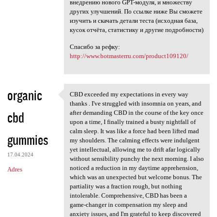
внедрению нового GPT-модуля, и множеству
других улучшений. По ссылке ниже Вы сможете
изучить и скачать детали теста (исходная база,
кусок отчёта, статистику и другие подробности)
Спасибо за рефку:
http://www.botmasterru.com/product109120/
organic
CBD exceeded my expectations in every way
CBD exceeded my expectations
thanks . I've struggled with insomnia on years, and
cbd
after demanding CBD in the course of the key once
upon a time, I finally trained a busty nightfall of
calm sleep. It was like a force had been lifted mad
gummies
my shoulders. The calming effects were indulgent
yet intellectual, allowing me to drift afar logically
17.04.2024
without sensibility punchy the next morning. I also
noticed a reduction in my daytime apprehension,
Adres
which was an unexpected but welcome bonus. The
partiality was a fraction rough, but nothing
intolerable. Comprehensive, CBD has been a
game-changer in compensation my sleep and
anxiety issues, and I'm grateful to keep discovered