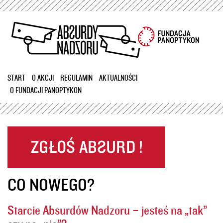
Przejdź
do
treści
START
O AKCJI
REGULAMIN
AKTUALNOŚCI
O FUNDACJI PANOPTYKON
CO NOWEGO?
Starcie Absurdów Nadzoru – jesteś na „tak”