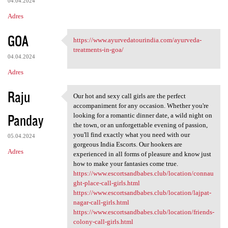
04.04.2024
Adres
GOA
https://www.ayurvedatourindia.com/ayurveda-
https://www.ayurvedatourindia
treatments-in-goa/
04.04.2024
Adres
Raju
Our hot and sexy call girls are the perfect
Our hot and sexy call girls
accompaniment for any occasion. Whether you're
Panday
looking for a romantic dinner date, a wild night on
the town, or an unforgettable evening of passion,
you'll find exactly what you need with our
05.04.2024
gorgeous India Escorts. Our hookers are
Adres
experienced in all forms of pleasure and know just
how to make your fantasies come true.
https://www.escortsandbabes.club/location/connau
ght-place-call-girls.html
https://www.escortsandbabes.club/location/lajpat-
nagar-call-girls.html
https://www.escortsandbabes.club/location/friends-
colony-call-girls.html