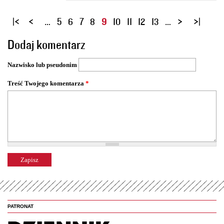
S
…
5
6
7
8
9
10
11
12
13
…
t
Dodaj komentarz
r
o
Nazwisko lub pseudonim
n
y
Treść Twojego komentarza
*
PATRONAT