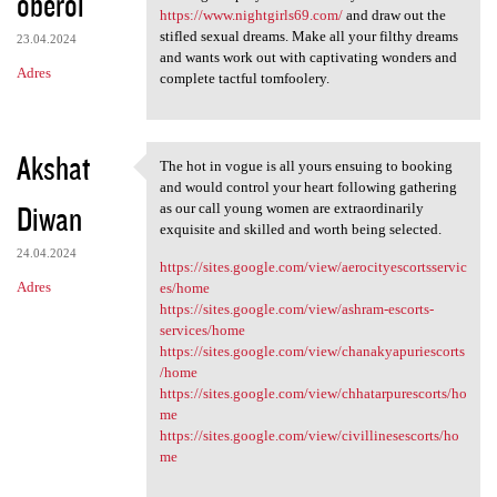
oberoi
https://www.nightgirls69.com/
and draw out the
stifled sexual dreams. Make all your filthy dreams
23.04.2024
and wants work out with captivating wonders and
Adres
complete tactful tomfoolery.
Akshat
The hot in vogue is all yours ensuing to booking
The hot in vogue is all yours
and would control your heart following gathering
Diwan
as our call young women are extraordinarily
exquisite and skilled and worth being selected.
24.04.2024
https://sites.google.com/view/aerocityescortsservic
Adres
es/home
https://sites.google.com/view/ashram-escorts-
services/home
https://sites.google.com/view/chanakyapuriescorts
/home
https://sites.google.com/view/chhatarpurescorts/ho
me
https://sites.google.com/view/civillinesescorts/ho
me