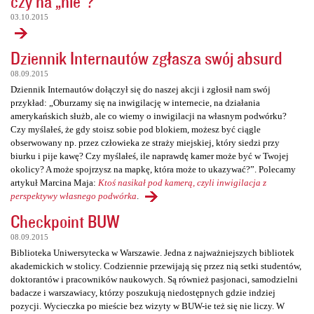
czy na „nie”?
03.10.2015
Dziennik Internautów zgłasza swój absurd
08.09.2015
Dziennik Internautów dołączył się do naszej akcji i zgłosił nam swój
przykład: „Oburzamy się na inwigilację w internecie, na działania
amerykańskich służb, ale co wiemy o inwigilacji na własnym podwórku?
Czy myślałeś, że gdy stoisz sobie pod blokiem, możesz być ciągle
obserwowany np. przez człowieka ze straży miejskiej, który siedzi przy
biurku i pije kawę? Czy myślałeś, ile naprawdę kamer może być w Twojej
okolicy? A może spojrzysz na mapkę, która może to ukazywać?”. Polecamy
artykuł Marcina Maja:
Ktoś nasikał pod kamerą, czyli inwigilacja z
perspektywy własnego podwórka
.
Checkpoint BUW
08.09.2015
Biblioteka Uniwersytecka w Warszawie. Jedna z najważniejszych bibliotek
akademickich w stolicy. Codziennie przewijają się przez nią setki studentów,
doktorantów i pracowników naukowych. Są również pasjonaci, samodzielni
badacze i warszawiacy, którzy poszukują niedostępnych gdzie indziej
pozycji. Wycieczka po mieście bez wizyty w BUW-ie też się nie liczy. W