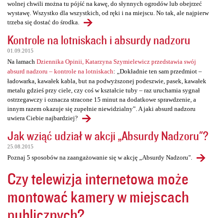
wolnej chwili można tu pójść na kawę, do słynnych ogrodów lub obejrzeć
wystawę. Wszystko dla wszystkich, od ręki i na miejscu. No tak, ale najpierw
trzeba się dostać do środka.
Kontrole na lotniskach i absurdy nadzoru
01.09.2015
Na łamach
Dziennika Opinii, Katarzyna Szymielewicz przedstawia swój
absurd nadzoru – kontrole na lotniskach
: „Dokładnie ten sam przedmiot –
ładowarka, kawałek kabla, but na podwyższonej podeszwie, pasek, kawałek
metalu gdzieś przy ciele, czy coś w kształcie tuby – raz uruchamia sygnał
ostrzegawczy i oznacza stracone 15 minut na dodatkowe sprawdzenie, a
innym razem okazuje się zupełnie niewidzialny”. A jaki absurd nadzoru
uwiera Ciebie najbardziej?
Jak wziąć udział w akcji „Absurdy Nadzoru"?
25.08.2015
Poznaj 5 sposobów na zaangażowanie się w akcję „Absurdy Nadzoru".
Czy telewizja internetowa może
montować kamery w miejscach
publicznych?