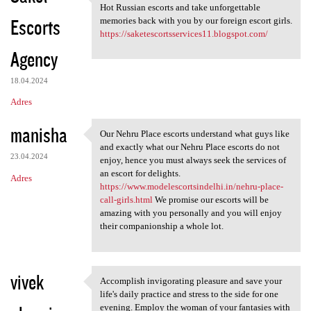
If you want tot Get a life
Hot Russian escorts and take unforgettable
Escorts
memories back with you by our foreign escort girls.
https://saketescortsservices11.blogspot.com/
Agency
18.04.2024
Adres
manisha
Our Nehru Place escorts understand what guys like
Our Nehru Place escorts
and exactly what our Nehru Place escorts do not
23.04.2024
enjoy, hence you must always seek the services of
an escort for delights.
Adres
https://www.modelescortsindelhi.in/nehru-place-
call-girls.html
We promise our escorts will be
amazing with you personally and you will enjoy
their companionship a whole lot.
vivek
Accomplish invigorating pleasure and save your
Accomplish invigorating
life's daily practice and stress to the side for one
evening. Employ the woman of your fantasies with