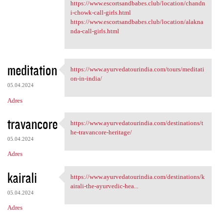
https://www.escortsandbabes.club/location/chandn
i-chowk-call-girls.html
https://www.escortsandbabes.club/location/alakna
nda-call-girls.html
meditation
https://www.ayurvedatourindia.com/tours/meditati
https://www.ayurvedatourindia
on-in-india/
05.04.2024
Adres
travancore
https://www.ayurvedatourindia.com/destinations/t
https://www.ayurvedatourindia
he-travancore-heritage/
05.04.2024
Adres
kairali
https://www.ayurvedatourindia.com/destinations/k
https://www.ayurvedatourindia
airali-the-ayurvedic-hea...
05.04.2024
Adres