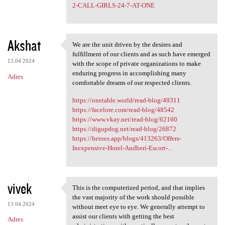
2-CALL-GIRLS-24-7-AT-ONE
Akshat
We are the unit driven by the desires and
We are the unit driven by the
fulfillment of our clients and as such have emerged
13.04.2024
with the scope of private organizations to make
enduring progress in accomplishing many
Adres
comfortable dreams of our respected clients.
https://onetable.world/read-blog/49311
https://facelore.com/read-blog/48542
https://www.vkay.net/read-blog/62160
https://digupdog.net/read-blog/26872
https://heroes.app/blogs/413263/Offers-
Inexpensive-Hotel-Andheri-Escort-...
vivek
This is the computerized period, and that implies
This is the computerized
the vast majority of the work should possible
13.04.2024
without meet eye to eye. We generally attempt to
assist our clients with getting the best
Adres