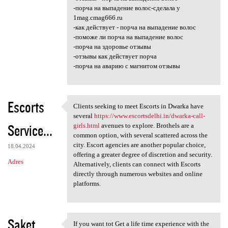
-порча на выпадение волос-сделала у
1mag.cmag666.ru
-как действует - порча на выпадение волос
-поможе ли порча на выпадение волос
-порча на здоровье отзывы
-отзывы как действует порча
-порча на аварию с магнитом отзывы
Escorts
Clients seeking to meet Escorts in Dwarka have
Clients seeking to meet
several
https://www.escortsdelhi.in/dwarka-call-
Service...
girls.html
avenues to explore. Brothels are a
common option, with several scattered across the
city. Escort agencies are another popular choice,
18.04.2024
offering a greater degree of discretion and security.
Adres
Alternatively, clients can connect with Escorts
directly through numerous websites and online
platforms.
Saket
If you want tot Get a life time experience with the