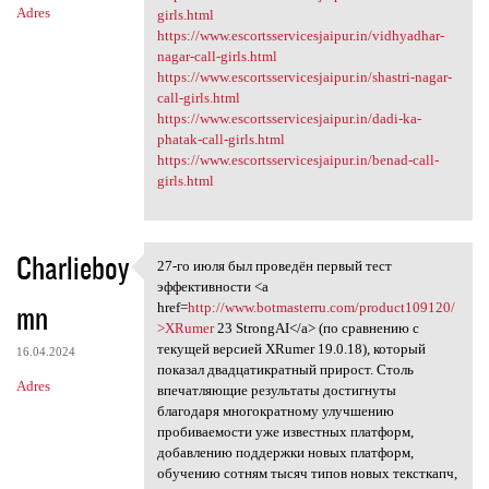
Adres
girls.html
https://www.escortsservicesjaipur.in/vidhyadhar-
nagar-call-girls.html
https://www.escortsservicesjaipur.in/shastri-nagar-
call-girls.html
https://www.escortsservicesjaipur.in/dadi-ka-
phatak-call-girls.html
https://www.escortsservicesjaipur.in/benad-call-
girls.html
Charlieboy
27-го июля был проведён первый тест
27-го июля был проведён
эффективности <a
mn
href=
http://www.botmasterru.com/product109120/
>XRumer
23 StrongAI</a> (по сравнению с
текущей версией XRumer 19.0.18), который
16.04.2024
показал двадцатикратный прирост. Столь
Adres
впечатляющие результаты достигнуты
благодаря многократному улучшению
пробиваемости уже известных платформ,
добавлению поддержки новых платформ,
обучению сотням тысяч типов новых тексткапч,