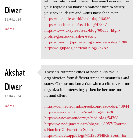
administrations with them. They won't ever oppose
Diwan
your request and make an honest effort to satisfy
your sexual desire and wants more than ever.
https://onetable.world/read-blog/48686
11.04.2024
https://facelore.com/read-blog/47327
Adres
https://www.vkay.net/read-blog/60650_high-
profile-greater-kailash-2-esco...
https://www.highpricedating.com/read-blog/4289
https://digupdog.net/read-blog/25262
Akshat
There are different kinds of people visits our
There are different kinds of
organization from different urban communities and
Diwan
states. Our escorts know that when a client visit our
organization interestingly then he become our
normal client.
12.04.2024
Adres
https://connected.linkspreed.com/read-blog/43944
https://www.owink.com/read-blog/65478
https://www.wowonder.xyz/read-blog/54208
https://www.djjmeets.com/blogs/148957/Enormou
s-Number-Of-Escort-in-South...
https://heroes.app/blogs/412366/HIRE-South-Ex-