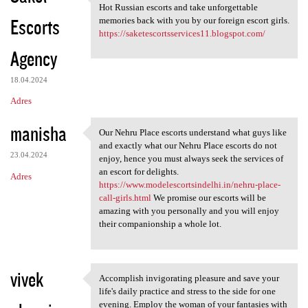
If you want tot Get a life
Hot Russian escorts and take unforgettable
Escorts
memories back with you by our foreign escort girls.
https://saketescortsservices11.blogspot.com/
Agency
18.04.2024
Adres
manisha
Our Nehru Place escorts understand what guys like
Our Nehru Place escorts
and exactly what our Nehru Place escorts do not
23.04.2024
enjoy, hence you must always seek the services of
an escort for delights.
Adres
https://www.modelescortsindelhi.in/nehru-place-
call-girls.html
We promise our escorts will be
amazing with you personally and you will enjoy
their companionship a whole lot.
vivek
Accomplish invigorating pleasure and save your
Accomplish invigorating
life's daily practice and stress to the side for one
evening. Employ the woman of your fantasies with