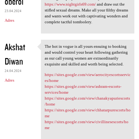
oberoi
https://www.nightgirls69.com/
and draw out the
stifled sexual dreams. Make all your filthy dreams
23.04.2024
and wants work out with captivating wonders and
Adres
complete tactful tomfoolery.
Akshat
The hot in vogue is all yours ensuing to booking
The hot in vogue is all yours
and would control your heart following gathering
Diwan
as our call young women are extraordinarily
exquisite and skilled and worth being selected.
24.04.2024
https://sites.google.com/view/aerocityescortsservic
Adres
es/home
https://sites.google.com/view/ashram-escorts-
services/home
https://sites.google.com/view/chanakyapuriescorts
/home
https://sites.google.com/view/chhatarpurescorts/ho
me
https://sites.google.com/view/civillinesescorts/ho
me