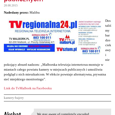
28.08.2015
Nadesłany przez:
Malibu
Dos
taliś
my
bar
dzo
ciek
awy
i
nie
pokojący absurd nadzoru: „Malborska telewizja internetowa montuje w
miastach całego powiatu kamery w miejscach publicznych i umożliwia
podgląd z nich mieszkańcom. W efekcie powstaje alternatywna, prywatna
sieć miejskiego monitoringu”.
Link do TvMalbork na Facebooku
kamery-bajery
K
Akshat
We stay aware of completely encoded