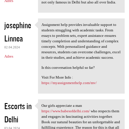
Adres
not only famous in Delhi but also all over India.
josephine
Assignment help provides invaluable support to
Assignment help provides
students struggling with academic tasks. From
Linnea
essays to problem sets, expert assistance ensures
timely completion and understanding of complex
concepts. With personalized guidance and
02.04.2024
resources, students can overcome challenges, excel
Adres
in their studies, and achieve academic success.
Is this conversation helpful so far?
Visit For More Info :
https://myassignmenthelp.com/mv/
Escorts in
Our girls appreciate a man
Our girls appreciate a man
https://www.babesofdelhi.com/
who respects them
Delhi
and engages in fascinating activities together.
Book our natural beauties for an unforgettable and
fulfilling experience. The reason for this is that all
03.04.2024