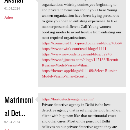
We stay aware of completely
o
organizations which promises you beginning to
01.04.2024
m
end private information about you.These Young
women organization have been laying pressure is
Adres
e
to give you open to enlisting experience. In like
n
manner present different Call Young women
booking modes to avoid trouble from enlisting our
t
most required organizations.
a
https://connected.linkspreed.com/read-blog/43564
https://www.owink.com/read-blog/64441
r
https://www.wowonder.xyz/read-blog/52946
z
https://www.djjmeets.com/blogs/147138/Recruit-
Russian-Model-Vasant-Vihar...
e
https://heroes.app/blogs/411109/Select-Russian-
Model-Vasant-Vihar-Escort...
Matrimoni
https://bestdetectiveagency.com/
https://bestdetectiveagency
Private detective agency in Delhi is the best
al Det...
detective agency that is solving the problem of our
client with big team like that matrimonial cases
and other cases. Most of the person of Delhi
02.04.2024
believes on our private detective agent, they are