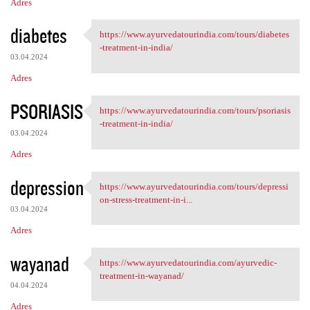
Adres
diabetes
https://www.ayurvedatourindia.com/tours/diabetes
https://www.ayurvedatourindia
-treatment-in-india/
03.04.2024
Adres
PSORIASIS
https://www.ayurvedatourindia.com/tours/psoriasis
https://www.ayurvedatourindia
-treatment-in-india/
03.04.2024
Adres
depression
https://www.ayurvedatourindia.com/tours/depressi
https://www.ayurvedatourindia
on-stress-treatment-in-i...
03.04.2024
Adres
wayanad
https://www.ayurvedatourindia.com/ayurvedic-
https://www.ayurvedatourindia
treatment-in-wayanad/
04.04.2024
Adres