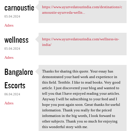
carnoustie
https://www.ayurvedatourindia.com/destinations/c
https://www.ayurvedatourindia
arnoustie-ayurveda-welln...
05.04.2024
Adres
wellness
https://www.ayurvedatourindia.com/wellness-in-
https://www.ayurvedatourindia
india/
05.04.2024
Adres
Bangalore
Thanks for sharing this quote. Your essay has
Thanks for sharing this quote
demonstrated your hard work and experience in
Escorts
this field. Terrible. I like to read books. Very good
article. I just discovered your blog and wanted to
tell you that I have enjoyed reading your articles.
06.04.2024
Anyway I will be subscribing to your feed and I
Adres
hope you post again soon. Great thanks for useful
information. Thank you really for the priced
information in the big words, I look forward to
other subjects. Thank you so much for enjoying
this wonderful story with me.