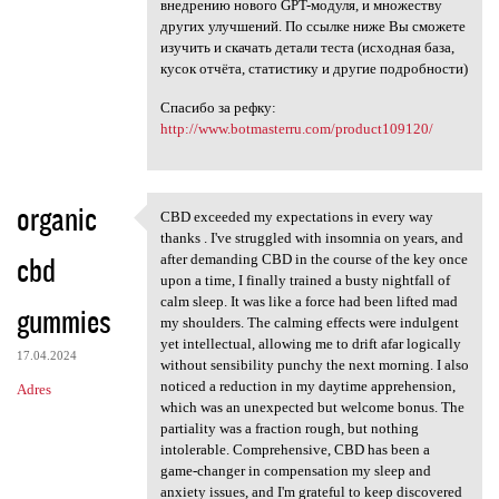
внедрению нового GPT-модуля, и множеству
других улучшений. По ссылке ниже Вы сможете
изучить и скачать детали теста (исходная база,
кусок отчёта, статистику и другие подробности)
Спасибо за рефку:
http://www.botmasterru.com/product109120/
organic
CBD exceeded my expectations in every way
CBD exceeded my expectations
thanks . I've struggled with insomnia on years, and
cbd
after demanding CBD in the course of the key once
upon a time, I finally trained a busty nightfall of
calm sleep. It was like a force had been lifted mad
gummies
my shoulders. The calming effects were indulgent
yet intellectual, allowing me to drift afar logically
17.04.2024
without sensibility punchy the next morning. I also
noticed a reduction in my daytime apprehension,
Adres
which was an unexpected but welcome bonus. The
partiality was a fraction rough, but nothing
intolerable. Comprehensive, CBD has been a
game-changer in compensation my sleep and
anxiety issues, and I'm grateful to keep discovered