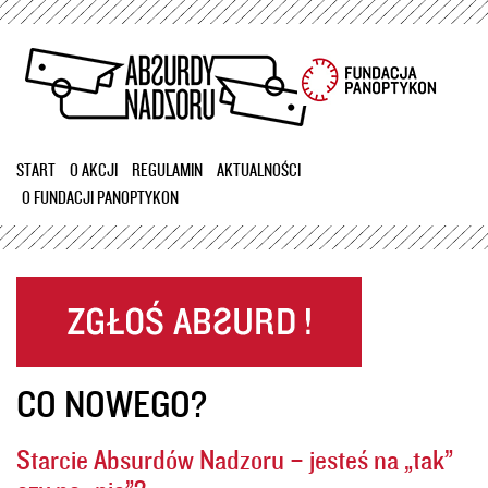
Przejdź
do
treści
START
O AKCJI
REGULAMIN
AKTUALNOŚCI
O FUNDACJI PANOPTYKON
CO NOWEGO?
Starcie Absurdów Nadzoru – jesteś na „tak”