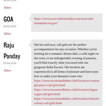
04.04.2024
Adres
GOA
https://www.ayurvedatourindia.com/ayurveda-
https://www.ayurvedatourindia
treatments-in-goa/
04.04.2024
Adres
Raju
Our hot and sexy call girls are the perfect
Our hot and sexy call girls
accompaniment for any occasion. Whether you're
Panday
looking for a romantic dinner date, a wild night on
the town, or an unforgettable evening of passion,
you'll find exactly what you need with our
05.04.2024
gorgeous India Escorts. Our hookers are
Adres
experienced in all forms of pleasure and know just
how to make your fantasies come true.
https://www.escortsandbabes.club/location/connau
ght-place-call-girls.html
https://www.escortsandbabes.club/location/lajpat-
nagar-call-girls.html
https://www.escortsandbabes.club/location/friends-
colony-call-girls.html