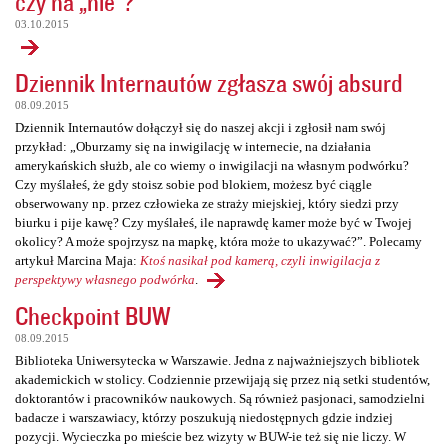
czy na „nie”?
03.10.2015
Dziennik Internautów zgłasza swój absurd
08.09.2015
Dziennik Internautów dołączył się do naszej akcji i zgłosił nam swój
przykład: „Oburzamy się na inwigilację w internecie, na działania
amerykańskich służb, ale co wiemy o inwigilacji na własnym podwórku?
Czy myślałeś, że gdy stoisz sobie pod blokiem, możesz być ciągle
obserwowany np. przez człowieka ze straży miejskiej, który siedzi przy
biurku i pije kawę? Czy myślałeś, ile naprawdę kamer może być w Twojej
okolicy? A może spojrzysz na mapkę, która może to ukazywać?”. Polecamy
artykuł Marcina Maja:
Ktoś nasikał pod kamerą, czyli inwigilacja z
perspektywy własnego podwórka
.
Checkpoint BUW
08.09.2015
Biblioteka Uniwersytecka w Warszawie. Jedna z najważniejszych bibliotek
akademickich w stolicy. Codziennie przewijają się przez nią setki studentów,
doktorantów i pracowników naukowych. Są również pasjonaci, samodzielni
badacze i warszawiacy, którzy poszukują niedostępnych gdzie indziej
pozycji. Wycieczka po mieście bez wizyty w BUW-ie też się nie liczy. W