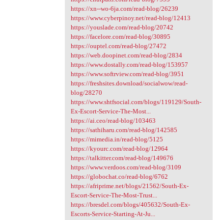
https://xn--wo-6ja.com/read-blog/26239
https://www.cyberpinoy.net/read-blog/12413
https://youslade.com/read-blog/20742
https://facelore.com/read-blog/30895
https://ouptel.com/read-blog/27472
https://web.doopinet.com/read-blog/2834
https://www.dostally.com/read-blog/153957
https://www.softrview.com/read-blog/3951
https://freshsites.download/socialwow/read-
blog/28270
https://www.shtfsocial.com/blogs/119129/South-
Ex-Escort-Service-The-Most...
https://ai.ceo/read-blog/103463
https://sathiharu.com/read-blog/142585
https://mimedia.in/read-blog/5125
https://kyourc.com/read-blog/12964
https://talkitter.com/read-blog/149676
https://www.verdoos.com/read-blog/3109
https://globochat.co/read-blog/6762
https://afriprime.net/blogs/21562/South-Ex-
Escort-Service-The-Most-Trust...
https://bresdel.com/blogs/405632/South-Ex-
Escorts-Service-Starting-At-Ju...