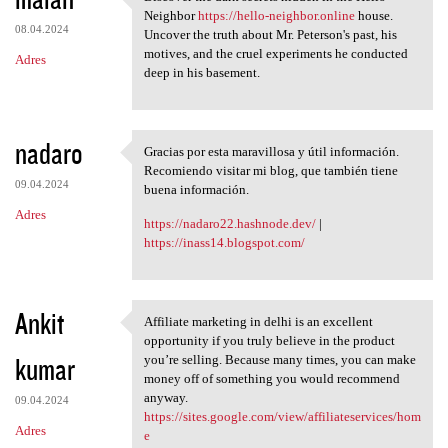
Discover the dark secrets
Neighbor
https://hello-neighbor.online
house.
08.04.2024
Uncover the truth about Mr. Peterson's past, his
motives, and the cruel experiments he conducted
Adres
deep in his basement.
nadaro
Gracias por esta maravillosa y útil información.
Gracias por esta maravillosa
Recomiendo visitar mi blog, que también tiene
09.04.2024
buena información.
Adres
https://nadaro22.hashnode.dev/
|
https://inass14.blogspot.com/
Ankit
Affiliate marketing in delhi is an excellent
Affiliate marketing in delhi
opportunity if you truly believe in the product
kumar
you’re selling. Because many times, you can make
money off of something you would recommend
anyway.
09.04.2024
https://sites.google.com/view/affiliateservices/hom
Adres
e