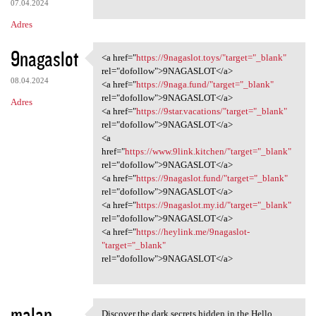
07.04.2024
Adres
9nagaslot
<a href="
https://9nagaslot.toys/"target="_blank"
<a href="https://9nagaslot
rel="dofollow">9NAGASLOT</a>
08.04.2024
<a href="
https://9naga.fund/"target="_blank"
rel="dofollow">9NAGASLOT</a>
Adres
<a href="
https://9star.vacations/"target="_blank"
rel="dofollow">9NAGASLOT</a>
<a
href="
https://www.9link.kitchen/"target="_blank"
rel="dofollow">9NAGASLOT</a>
<a href="
https://9nagaslot.fund/"target="_blank"
rel="dofollow">9NAGASLOT</a>
<a href="
https://9nagaslot.my.id/"target="_blank"
rel="dofollow">9NAGASLOT</a>
<a href="
https://heylink.me/9nagaslot-
"target="_blank"
rel="dofollow">9NAGASLOT</a>
malan
Discover the dark secrets hidden in the Hello