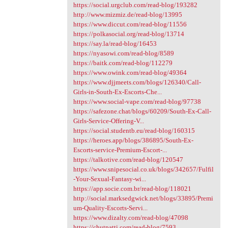
https://social.urgclub.com/read-blog/193282
http://www.mizmiz.de/read-blog/13995
https://www.diccut.com/read-blog/11556
https://polkasocial.org/read-blog/13714
https://say.la/read-blog/16453
https://nyasowi.com/read-blog/8589
https://baitk.com/read-blog/112279
https://www.owink.com/read-blog/49364
https://www.djjmeets.com/blogs/126340/Call-
Girls-in-South-Ex-Escorts-Che...
https://www.social-vape.com/read-blog/97738
https://safezone.chat/blogs/60209/South-Ex-Call-
Girls-Service-Offering-V...
https://social.studentb.eu/read-blog/160315
https://heroes.app/blogs/386895/South-Ex-
Escorts-service-Premium-Escort-...
https://talkotive.com/read-blog/120547
https://www.snipesocial.co.uk/blogs/342657/Fulfil
-Your-Sexual-Fantasy-wi...
https://app.socie.com.br/read-blog/118021
http://social.marksedgwick.net/blogs/33895/Premi
um-Quality-Escorts-Servi...
https://www.dizalty.com/read-blog/47098
https://chutpatti.com/read-blog/7593