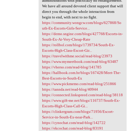
administrations with practically no entanglements.
We have all around devoted client support that will
direct you through the whole interaction from
begin to end, with next to no fight.
https://community.wongcw.com/blogs/627868/So
uth-Ex-Escorts-Girls-Service...
https://demo.sngine.com/blogs/427768/Escorts-in-
South-Ex-At-Very-Cheap-Rate
https://rollbol.com/blogs/1739734/South-Ex-
Escorts-High-Class-Escort-Gir...
https://travelwithme.social/read-blog/23973
https://www.mymeetbook.com/read-blog/63487
https://vherso.com/read-blog/141785
https://hallbook.com.br/blogs/167428/Meet-The-
Best-Escorts-in-South-Ex
https://www.pickmemo.com/read-blog/251866
https://tannda.net/read-blog/40944
https://connected.linkspreed.com/read-blog/38118
https://www.gift-me.net/blogs/116737/South-Ex-
Escorts-High-Class-Call-Gi...
https://clinkergram.com/blogs/71956/Escort-
Service-in-South-Ex-near-Park...
https://cynochat.com/read-blog/142722
https://ekcochat.com/read-blog/83191