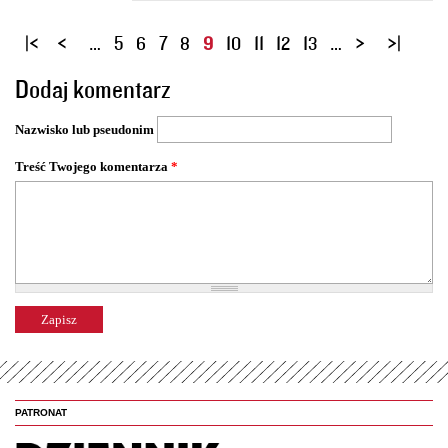
S
…
5
6
7
8
9
10
11
12
13
…
t
Dodaj komentarz
r
o
Nazwisko lub pseudonim
n
y
Treść Twojego komentarza
*
PATRONAT