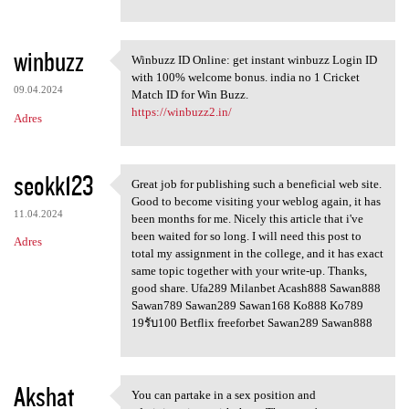
winbuzz
Winbuzz ID Online: get instant winbuzz Login ID
Winbuzz ID Online: get
with 100% welcome bonus. india no 1 Cricket
09.04.2024
Match ID for Win Buzz.
https://winbuzz2.in/
Adres
seokk123
Great job for publishing such a beneficial web site.
Great job for publishing such
Good to become visiting your weblog again, it has
11.04.2024
been months for me. Nicely this article that i've
been waited for so long. I will need this post to
Adres
total my assignment in the college, and it has exact
same topic together with your write-up. Thanks,
good share. Ufa289 Milanbet Acash888 Sawan888
Sawan789 Sawan289 Sawan168 Ko888 Ko789
19รับ100 Betflix freeforbet Sawan289 Sawan888
Akshat
You can partake in a sex position and
You can partake in a sex