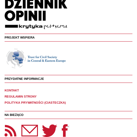
PROJEKT WSPIERA
PRZYDATNE INFORMACJE
KONTAKT
REGULAMIN STRONY
POLITYKA PRYWATNOŚCI (CIASTECZKA)
NA BIEŻĄCO
etter Panoptyka
Twitter
Facebook
<