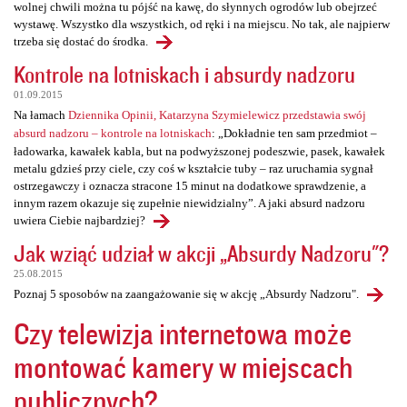
wolnej chwili można tu pójść na kawę, do słynnych ogrodów lub obejrzeć
wystawę. Wszystko dla wszystkich, od ręki i na miejscu. No tak, ale najpierw
trzeba się dostać do środka.
Kontrole na lotniskach i absurdy nadzoru
01.09.2015
Na łamach
Dziennika Opinii, Katarzyna Szymielewicz przedstawia swój
absurd nadzoru – kontrole na lotniskach
: „Dokładnie ten sam przedmiot –
ładowarka, kawałek kabla, but na podwyższonej podeszwie, pasek, kawałek
metalu gdzieś przy ciele, czy coś w kształcie tuby – raz uruchamia sygnał
ostrzegawczy i oznacza stracone 15 minut na dodatkowe sprawdzenie, a
innym razem okazuje się zupełnie niewidzialny”. A jaki absurd nadzoru
uwiera Ciebie najbardziej?
Jak wziąć udział w akcji „Absurdy Nadzoru"?
25.08.2015
Poznaj 5 sposobów na zaangażowanie się w akcję „Absurdy Nadzoru".
Czy telewizja internetowa może
montować kamery w miejscach
publicznych?