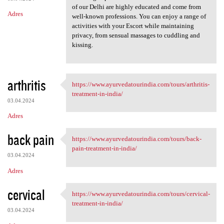
of our Delhi are highly educated and come from
Adres
well-known professions. You can enjoy a range of
activities with your Escort while maintaining
privacy, from sensual massages to cuddling and
kissing.
arthritis
https://www.ayurvedatourindia.com/tours/arthritis-
https://www.ayurvedatourindia
treatment-in-india/
03.04.2024
Adres
back pain
https://www.ayurvedatourindia.com/tours/back-
https://www.ayurvedatourindia
pain-treatment-in-india/
03.04.2024
Adres
cervical
https://www.ayurvedatourindia.com/tours/cervical-
https://www.ayurvedatourindia
treatment-in-india/
03.04.2024