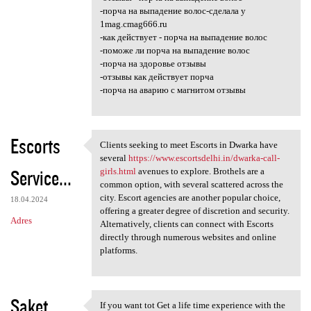
-порча на выпадение волос-сделала у
1mag.cmag666.ru
-как действует - порча на выпадение волос
-поможе ли порча на выпадение волос
-порча на здоровье отзывы
-отзывы как действует порча
-порча на аварию с магнитом отзывы
Escorts
Clients seeking to meet Escorts in Dwarka have
Clients seeking to meet
several
https://www.escortsdelhi.in/dwarka-call-
Service...
girls.html
avenues to explore. Brothels are a
common option, with several scattered across the
city. Escort agencies are another popular choice,
18.04.2024
offering a greater degree of discretion and security.
Adres
Alternatively, clients can connect with Escorts
directly through numerous websites and online
platforms.
Saket
If you want tot Get a life time experience with the