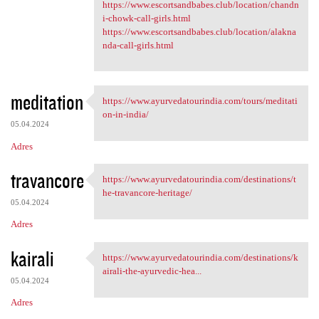
https://www.escortsandbabes.club/location/chandn
i-chowk-call-girls.html
https://www.escortsandbabes.club/location/alakna
nda-call-girls.html
meditation
https://www.ayurvedatourindia.com/tours/meditati
https://www.ayurvedatourindia
on-in-india/
05.04.2024
Adres
travancore
https://www.ayurvedatourindia.com/destinations/t
https://www.ayurvedatourindia
he-travancore-heritage/
05.04.2024
Adres
kairali
https://www.ayurvedatourindia.com/destinations/k
https://www.ayurvedatourindia
airali-the-ayurvedic-hea...
05.04.2024
Adres