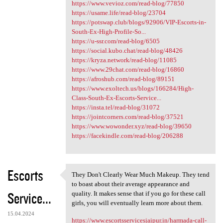
https://www.vevioz.com/read-blog/77850
https://usame.life/read-blog/23704
https://potswap.club/blogs/92906/VIP-Escorts-in-
South-Ex-High-Profile-So...
https://u-ssr.com/read-blog/6505
https://social.kubo.chat/read-blog/48426
https://kryza.network/read-blog/11085
https://www.29chat.com/read-blog/16860
https://afroshub.com/read-blog/89151
https://www.exoltech.us/blogs/166284/High-
Class-South-Ex-Escorts-Service...
https://insta.tel/read-blog/31072
https://jointcorners.com/read-blog/37521
https://www.wowonder.xyz/read-blog/39650
https://facekindle.com/read-blog/206288
Escorts
They Don't Clearly Wear Much Makeup. They tend
They Don't Clearly Wear Much
to boast about their average appearance and
Service...
quality. It makes sense that if you go for these call
girls, you will eventually learn more about them.
15.04.2024
https://www.escortsservicesjaipur.in/harmada-call-