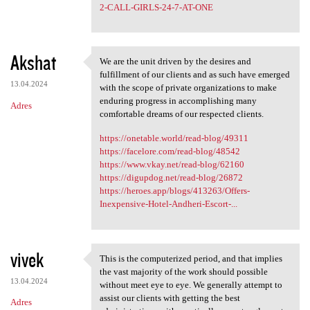
2-CALL-GIRLS-24-7-AT-ONE
Akshat
We are the unit driven by the desires and
We are the unit driven by the
fulfillment of our clients and as such have emerged
13.04.2024
with the scope of private organizations to make
enduring progress in accomplishing many
Adres
comfortable dreams of our respected clients.
https://onetable.world/read-blog/49311
https://facelore.com/read-blog/48542
https://www.vkay.net/read-blog/62160
https://digupdog.net/read-blog/26872
https://heroes.app/blogs/413263/Offers-
Inexpensive-Hotel-Andheri-Escort-...
vivek
This is the computerized period, and that implies
This is the computerized
the vast majority of the work should possible
13.04.2024
without meet eye to eye. We generally attempt to
assist our clients with getting the best
Adres