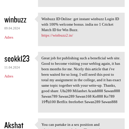
winbuzz
Winbuzz ID Online: get instant winbuzz Login ID
Winbuzz ID Online: get
with 100% welcome bonus. india no 1 Cricket
09.04.2024
Match ID for Win Buzz.
https://winbuzz2.in/
Adres
seokk123
Great job for publishing such a beneficial web site.
Great job for publishing such
Good to become visiting your weblog again, it has
11.04.2024
been months for me. Nicely this article that i've
been waited for so long. I will need this post to
Adres
total my assignment in the college, and it has exact
same topic together with your write-up. Thanks,
good share. Ufa289 Milanbet Acash888 Sawan888
Sawan789 Sawan289 Sawan168 Ko888 Ko789
19รับ100 Betflix freeforbet Sawan289 Sawan888
Akshat
You can partake in a sex position and
You can partake in a sex