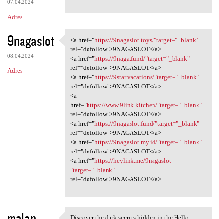
07.04.2024
Adres
9nagaslot
<a href="
https://9nagaslot.toys/"target="_blank"
<a href="https://9nagaslot
rel="dofollow">9NAGASLOT</a>
08.04.2024
<a href="
https://9naga.fund/"target="_blank"
rel="dofollow">9NAGASLOT</a>
Adres
<a href="
https://9star.vacations/"target="_blank"
rel="dofollow">9NAGASLOT</a>
<a
href="
https://www.9link.kitchen/"target="_blank"
rel="dofollow">9NAGASLOT</a>
<a href="
https://9nagaslot.fund/"target="_blank"
rel="dofollow">9NAGASLOT</a>
<a href="
https://9nagaslot.my.id/"target="_blank"
rel="dofollow">9NAGASLOT</a>
<a href="
https://heylink.me/9nagaslot-
"target="_blank"
rel="dofollow">9NAGASLOT</a>
malan
Discover the dark secrets hidden in the Hello