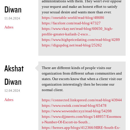
administrations with them. They won't ever oppose
Diwan
your request and make an honest effort to satisfy
your sexual desire and wants more than ever.
https://onetable.world/read-blog/48686
11.04.2024
https://facelore.com/read-blog/47327
Adres
https://www.vkay.net/read-blog/60650_high-
profile-greater-kailash-2-esco...
https://www.highpricedating.com/read-blog/4289
https://digupdog.net/read-blog/25262
Akshat
There are different kinds of people visits our
There are different kinds of
organization from different urban communities and
Diwan
states. Our escorts know that when a client visit our
organization interestingly then he become our
normal client.
12.04.2024
Adres
https://connected.linkspreed.com/read-blog/43944
https://www.owink.com/read-blog/65478
https://www.wowonder.xyz/read-blog/54208
https://www.djjmeets.com/blogs/148957/Enormou
s-Number-Of-Escort-in-South...
https://heroes.app/blogs/412366/HIRE-South-Ex-