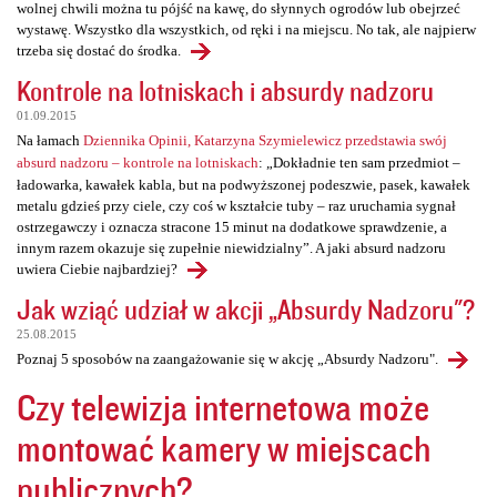
wolnej chwili można tu pójść na kawę, do słynnych ogrodów lub obejrzeć
wystawę. Wszystko dla wszystkich, od ręki i na miejscu. No tak, ale najpierw
trzeba się dostać do środka.
Kontrole na lotniskach i absurdy nadzoru
01.09.2015
Na łamach
Dziennika Opinii, Katarzyna Szymielewicz przedstawia swój
absurd nadzoru – kontrole na lotniskach
: „Dokładnie ten sam przedmiot –
ładowarka, kawałek kabla, but na podwyższonej podeszwie, pasek, kawałek
metalu gdzieś przy ciele, czy coś w kształcie tuby – raz uruchamia sygnał
ostrzegawczy i oznacza stracone 15 minut na dodatkowe sprawdzenie, a
innym razem okazuje się zupełnie niewidzialny”. A jaki absurd nadzoru
uwiera Ciebie najbardziej?
Jak wziąć udział w akcji „Absurdy Nadzoru"?
25.08.2015
Poznaj 5 sposobów na zaangażowanie się w akcję „Absurdy Nadzoru".
Czy telewizja internetowa może
montować kamery w miejscach
publicznych?