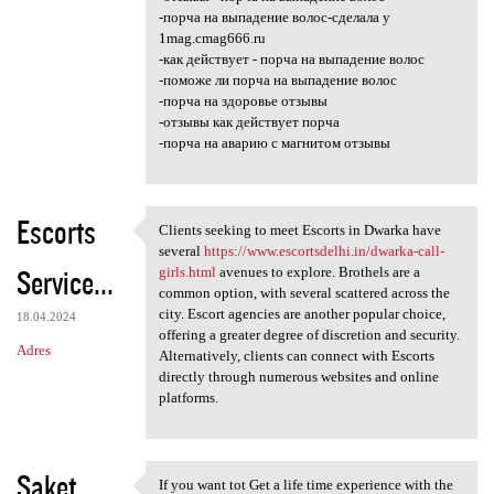
-порча на выпадение волос-сделала у
1mag.cmag666.ru
-как действует - порча на выпадение волос
-поможе ли порча на выпадение волос
-порча на здоровье отзывы
-отзывы как действует порча
-порча на аварию с магнитом отзывы
Escorts
Clients seeking to meet Escorts in Dwarka have
Clients seeking to meet
several
https://www.escortsdelhi.in/dwarka-call-
Service...
girls.html
avenues to explore. Brothels are a
common option, with several scattered across the
city. Escort agencies are another popular choice,
18.04.2024
offering a greater degree of discretion and security.
Adres
Alternatively, clients can connect with Escorts
directly through numerous websites and online
platforms.
Saket
If you want tot Get a life time experience with the