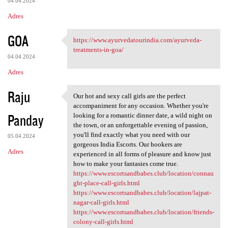
04.04.2024
Adres
GOA
https://www.ayurvedatourindia.com/ayurveda-
https://www.ayurvedatourindia
treatments-in-goa/
04.04.2024
Adres
Raju
Our hot and sexy call girls are the perfect
Our hot and sexy call girls
accompaniment for any occasion. Whether you're
Panday
looking for a romantic dinner date, a wild night on
the town, or an unforgettable evening of passion,
you'll find exactly what you need with our
05.04.2024
gorgeous India Escorts. Our hookers are
Adres
experienced in all forms of pleasure and know just
how to make your fantasies come true.
https://www.escortsandbabes.club/location/connau
ght-place-call-girls.html
https://www.escortsandbabes.club/location/lajpat-
nagar-call-girls.html
https://www.escortsandbabes.club/location/friends-
colony-call-girls.html