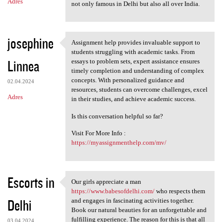
Adres
not only famous in Delhi but also all over India.
josephine
Assignment help provides invaluable support to
Assignment help provides
students struggling with academic tasks. From
Linnea
essays to problem sets, expert assistance ensures
timely completion and understanding of complex
concepts. With personalized guidance and
02.04.2024
resources, students can overcome challenges, excel
Adres
in their studies, and achieve academic success.
Is this conversation helpful so far?
Visit For More Info :
https://myassignmenthelp.com/mv/
Escorts in
Our girls appreciate a man
Our girls appreciate a man
https://www.babesofdelhi.com/
who respects them
Delhi
and engages in fascinating activities together.
Book our natural beauties for an unforgettable and
fulfilling experience. The reason for this is that all
03.04.2024