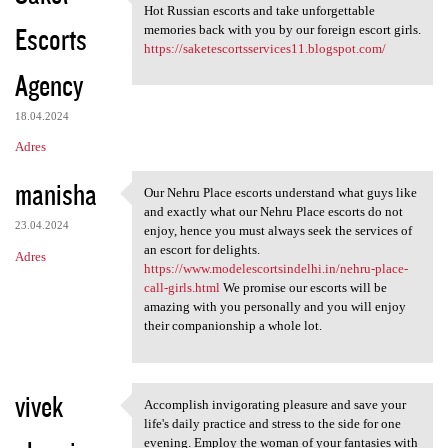
If you want tot Get a life
Hot Russian escorts and take unforgettable
Escorts
memories back with you by our foreign escort girls.
https://saketescortsservices11.blogspot.com/
Agency
18.04.2024
Adres
manisha
Our Nehru Place escorts understand what guys like
Our Nehru Place escorts
and exactly what our Nehru Place escorts do not
23.04.2024
enjoy, hence you must always seek the services of
an escort for delights.
Adres
https://www.modelescortsindelhi.in/nehru-place-
call-girls.html
We promise our escorts will be
amazing with you personally and you will enjoy
their companionship a whole lot.
vivek
Accomplish invigorating pleasure and save your
Accomplish invigorating
life's daily practice and stress to the side for one
evening. Employ the woman of your fantasies with