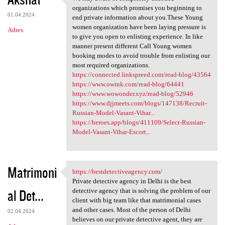
We stay aware of completely
o
organizations which promises you beginning to
01.04.2024
m
end private information about you.These Young
women organization have been laying pressure is
Adres
e
to give you open to enlisting experience. In like
n
manner present different Call Young women
booking modes to avoid trouble from enlisting our
t
most required organizations.
a
https://connected.linkspreed.com/read-blog/43564
https://www.owink.com/read-blog/64441
r
https://www.wowonder.xyz/read-blog/52946
z
https://www.djjmeets.com/blogs/147138/Recruit-
Russian-Model-Vasant-Vihar...
e
https://heroes.app/blogs/411109/Select-Russian-
Model-Vasant-Vihar-Escort...
Matrimoni
https://bestdetectiveagency.com/
https://bestdetectiveagency
Private detective agency in Delhi is the best
al Det...
detective agency that is solving the problem of our
client with big team like that matrimonial cases
and other cases. Most of the person of Delhi
02.04.2024
believes on our private detective agent, they are