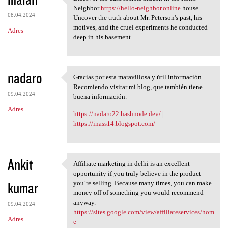
Discover the dark secrets
Neighbor
https://hello-neighbor.online
house.
08.04.2024
Uncover the truth about Mr. Peterson's past, his
motives, and the cruel experiments he conducted
Adres
deep in his basement.
nadaro
Gracias por esta maravillosa y útil información.
Gracias por esta maravillosa
Recomiendo visitar mi blog, que también tiene
09.04.2024
buena información.
Adres
https://nadaro22.hashnode.dev/
|
https://inass14.blogspot.com/
Ankit
Affiliate marketing in delhi is an excellent
Affiliate marketing in delhi
opportunity if you truly believe in the product
kumar
you’re selling. Because many times, you can make
money off of something you would recommend
anyway.
09.04.2024
https://sites.google.com/view/affiliateservices/hom
Adres
e