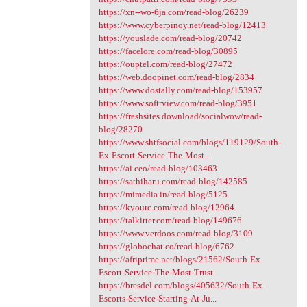
https://xn--wo-6ja.com/read-blog/26239
https://www.cyberpinoy.net/read-blog/12413
https://youslade.com/read-blog/20742
https://facelore.com/read-blog/30895
https://ouptel.com/read-blog/27472
https://web.doopinet.com/read-blog/2834
https://www.dostally.com/read-blog/153957
https://www.softrview.com/read-blog/3951
https://freshsites.download/socialwow/read-
blog/28270
https://www.shtfsocial.com/blogs/119129/South-
Ex-Escort-Service-The-Most...
https://ai.ceo/read-blog/103463
https://sathiharu.com/read-blog/142585
https://mimedia.in/read-blog/5125
https://kyourc.com/read-blog/12964
https://talkitter.com/read-blog/149676
https://www.verdoos.com/read-blog/3109
https://globochat.co/read-blog/6762
https://afriprime.net/blogs/21562/South-Ex-
Escort-Service-The-Most-Trust...
https://bresdel.com/blogs/405632/South-Ex-
Escorts-Service-Starting-At-Ju...