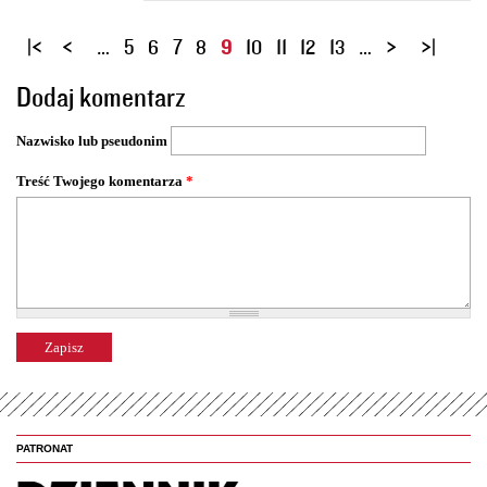
S
…
5
6
7
8
9
10
11
12
13
…
t
Dodaj komentarz
r
o
Nazwisko lub pseudonim
n
y
Treść Twojego komentarza
*
PATRONAT