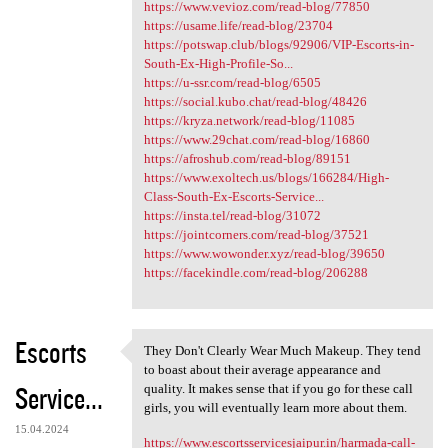
https://www.vevioz.com/read-blog/77850
https://usame.life/read-blog/23704
https://potswap.club/blogs/92906/VIP-Escorts-in-
South-Ex-High-Profile-So...
https://u-ssr.com/read-blog/6505
https://social.kubo.chat/read-blog/48426
https://kryza.network/read-blog/11085
https://www.29chat.com/read-blog/16860
https://afroshub.com/read-blog/89151
https://www.exoltech.us/blogs/166284/High-
Class-South-Ex-Escorts-Service...
https://insta.tel/read-blog/31072
https://jointcorners.com/read-blog/37521
https://www.wowonder.xyz/read-blog/39650
https://facekindle.com/read-blog/206288
Escorts
They Don't Clearly Wear Much Makeup. They tend
They Don't Clearly Wear Much
to boast about their average appearance and
Service...
quality. It makes sense that if you go for these call
girls, you will eventually learn more about them.
15.04.2024
https://www.escortsservicesjaipur.in/harmada-call-