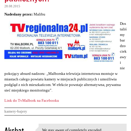
28.08.2015
Nadesłany przez:
Malibu
Dos
taliś
my
bar
dzo
ciek
awy
i
nie
pokojący absurd nadzoru: „Malborska telewizja internetowa montuje w
miastach całego powiatu kamery w miejscach publicznych i umożliwia
podgląd z nich mieszkańcom. W efekcie powstaje alternatywna, prywatna
sieć miejskiego monitoringu”.
Link do TvMalbork na Facebooku
kamery-bajery
K
Akshat
We stay aware of completely encoded