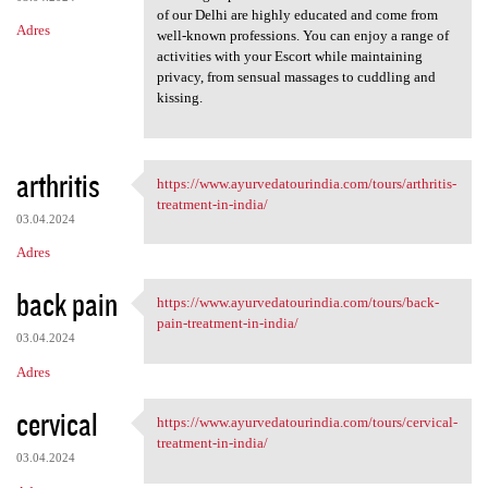
of our Delhi are highly educated and come from
Adres
well-known professions. You can enjoy a range of
activities with your Escort while maintaining
privacy, from sensual massages to cuddling and
kissing.
arthritis
https://www.ayurvedatourindia.com/tours/arthritis-
https://www.ayurvedatourindia
treatment-in-india/
03.04.2024
Adres
back pain
https://www.ayurvedatourindia.com/tours/back-
https://www.ayurvedatourindia
pain-treatment-in-india/
03.04.2024
Adres
cervical
https://www.ayurvedatourindia.com/tours/cervical-
https://www.ayurvedatourindia
treatment-in-india/
03.04.2024