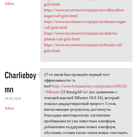
Adres
girls.html
https://www.escortsservicesjaipur.in/vidhyadhar-
nagar-call-girls.html
https://www.escortsservicesjaipur.in/shastri-nagar-
call-girls.html
https://www.escortsservicesjaipur.in/dadi-ka-
phatak-call-girls.html
https://www.escortsservicesjaipur.in/benad-call-
girls.html
Charlieboy
27-го июля был проведён первый тест
27-го июля был проведён
эффективности <a
mn
href=
http://www.botmasterru.com/product109120/
>XRumer
23 StrongAI</a> (по сравнению с
текущей версией XRumer 19.0.18), который
16.04.2024
показал двадцатикратный прирост. Столь
Adres
впечатляющие результаты достигнуты
благодаря многократному улучшению
пробиваемости уже известных платформ,
добавлению поддержки новых платформ,
обучению сотням тысяч типов новых тексткапч,