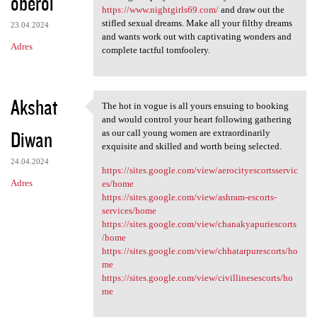
oberoi
https://www.nightgirls69.com/
and draw out the
stifled sexual dreams. Make all your filthy dreams
23.04.2024
and wants work out with captivating wonders and
Adres
complete tactful tomfoolery.
Akshat
The hot in vogue is all yours ensuing to booking
The hot in vogue is all yours
and would control your heart following gathering
Diwan
as our call young women are extraordinarily
exquisite and skilled and worth being selected.
24.04.2024
https://sites.google.com/view/aerocityescortsservic
Adres
es/home
https://sites.google.com/view/ashram-escorts-
services/home
https://sites.google.com/view/chanakyapuriescorts
/home
https://sites.google.com/view/chhatarpurescorts/ho
me
https://sites.google.com/view/civillinesescorts/ho
me