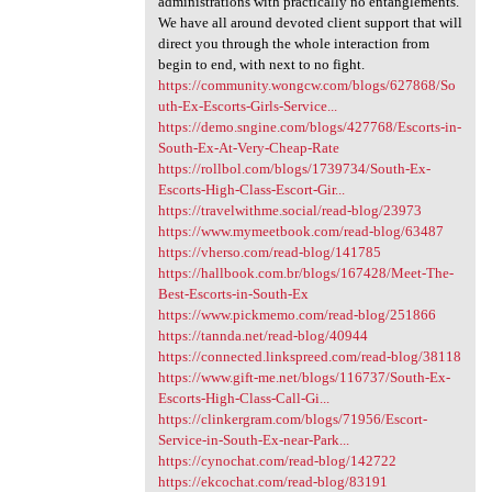
administrations with practically no entanglements.
We have all around devoted client support that will
direct you through the whole interaction from
begin to end, with next to no fight.
https://community.wongcw.com/blogs/627868/So
uth-Ex-Escorts-Girls-Service...
https://demo.sngine.com/blogs/427768/Escorts-in-
South-Ex-At-Very-Cheap-Rate
https://rollbol.com/blogs/1739734/South-Ex-
Escorts-High-Class-Escort-Gir...
https://travelwithme.social/read-blog/23973
https://www.mymeetbook.com/read-blog/63487
https://vherso.com/read-blog/141785
https://hallbook.com.br/blogs/167428/Meet-The-
Best-Escorts-in-South-Ex
https://www.pickmemo.com/read-blog/251866
https://tannda.net/read-blog/40944
https://connected.linkspreed.com/read-blog/38118
https://www.gift-me.net/blogs/116737/South-Ex-
Escorts-High-Class-Call-Gi...
https://clinkergram.com/blogs/71956/Escort-
Service-in-South-Ex-near-Park...
https://cynochat.com/read-blog/142722
https://ekcochat.com/read-blog/83191