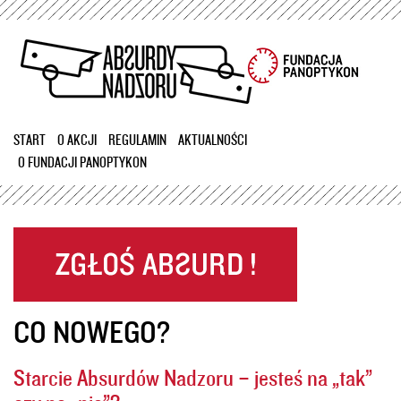
Przejdź
do
treści
START
O AKCJI
REGULAMIN
AKTUALNOŚCI
O FUNDACJI PANOPTYKON
CO NOWEGO?
Starcie Absurdów Nadzoru – jesteś na „tak”