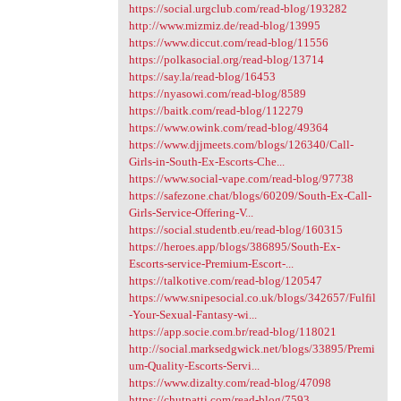
https://social.urgclub.com/read-blog/193282
http://www.mizmiz.de/read-blog/13995
https://www.diccut.com/read-blog/11556
https://polkasocial.org/read-blog/13714
https://say.la/read-blog/16453
https://nyasowi.com/read-blog/8589
https://baitk.com/read-blog/112279
https://www.owink.com/read-blog/49364
https://www.djjmeets.com/blogs/126340/Call-
Girls-in-South-Ex-Escorts-Che...
https://www.social-vape.com/read-blog/97738
https://safezone.chat/blogs/60209/South-Ex-Call-
Girls-Service-Offering-V...
https://social.studentb.eu/read-blog/160315
https://heroes.app/blogs/386895/South-Ex-
Escorts-service-Premium-Escort-...
https://talkotive.com/read-blog/120547
https://www.snipesocial.co.uk/blogs/342657/Fulfil
-Your-Sexual-Fantasy-wi...
https://app.socie.com.br/read-blog/118021
http://social.marksedgwick.net/blogs/33895/Premi
um-Quality-Escorts-Servi...
https://www.dizalty.com/read-blog/47098
https://chutpatti.com/read-blog/7593