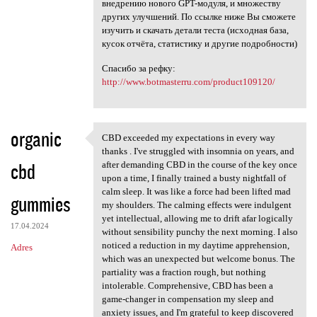
внедрению нового GPT-модуля, и множеству
других улучшений. По ссылке ниже Вы сможете
изучить и скачать детали теста (исходная база,
кусок отчёта, статистику и другие подробности)
Спасибо за рефку:
http://www.botmasterru.com/product109120/
organic
CBD exceeded my expectations in every way
CBD exceeded my expectations
thanks . I've struggled with insomnia on years, and
cbd
after demanding CBD in the course of the key once
upon a time, I finally trained a busty nightfall of
calm sleep. It was like a force had been lifted mad
gummies
my shoulders. The calming effects were indulgent
yet intellectual, allowing me to drift afar logically
17.04.2024
without sensibility punchy the next morning. I also
noticed a reduction in my daytime apprehension,
Adres
which was an unexpected but welcome bonus. The
partiality was a fraction rough, but nothing
intolerable. Comprehensive, CBD has been a
game-changer in compensation my sleep and
anxiety issues, and I'm grateful to keep discovered