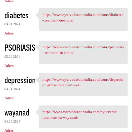
Adres
diabetes
https://www.ayurvedatourindia.com/tours/diabetes
https://www.ayurvedatourindia
-treatment-in-india/
03.04.2024
Adres
PSORIASIS
https://www.ayurvedatourindia.com/tours/psoriasis
https://www.ayurvedatourindia
-treatment-in-india/
03.04.2024
Adres
depression
https://www.ayurvedatourindia.com/tours/depressi
https://www.ayurvedatourindia
on-stress-treatment-in-i...
03.04.2024
Adres
wayanad
https://www.ayurvedatourindia.com/ayurvedic-
https://www.ayurvedatourindia
treatment-in-wayanad/
04.04.2024
Adres