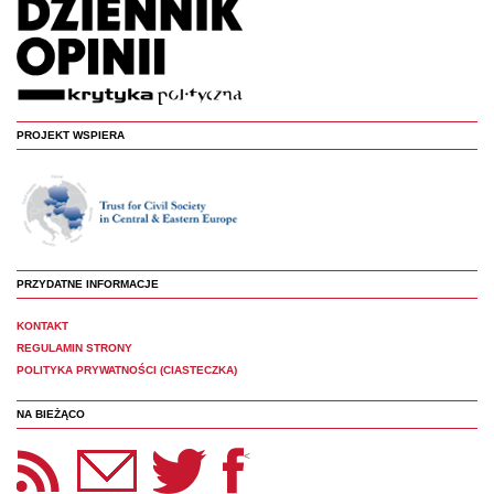
PROJEKT WSPIERA
PRZYDATNE INFORMACJE
KONTAKT
REGULAMIN STRONY
POLITYKA PRYWATNOŚCI (CIASTECZKA)
NA BIEŻĄCO
etter Panoptyka
Twitter
Facebook
<