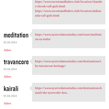
https://www.escortsandbabes.club/location/chandn
i-chowk-call-girls.html
https://www.escortsandbabes.club/location/alakna
nda-call-girls.html
meditation
https://www.ayurvedatourindia.com/tours/meditati
https://www.ayurvedatourindia
on-in-india/
05.04.2024
Adres
travancore
https://www.ayurvedatourindia.com/destinations/t
https://www.ayurvedatourindia
he-travancore-heritage/
05.04.2024
Adres
kairali
https://www.ayurvedatourindia.com/destinations/k
https://www.ayurvedatourindia
airali-the-ayurvedic-hea...
05.04.2024
Adres