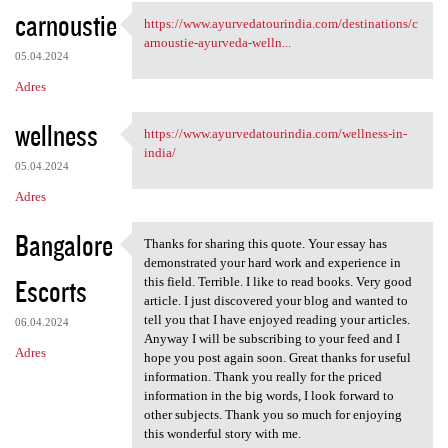
carnoustie
https://www.ayurvedatourindia.com/destinations/c
https://www.ayurvedatourindia
arnoustie-ayurveda-welln...
05.04.2024
Adres
wellness
https://www.ayurvedatourindia.com/wellness-in-
https://www.ayurvedatourindia
india/
05.04.2024
Adres
Bangalore
Thanks for sharing this quote. Your essay has
Thanks for sharing this quote
demonstrated your hard work and experience in
Escorts
this field. Terrible. I like to read books. Very good
article. I just discovered your blog and wanted to
tell you that I have enjoyed reading your articles.
06.04.2024
Anyway I will be subscribing to your feed and I
Adres
hope you post again soon. Great thanks for useful
information. Thank you really for the priced
information in the big words, I look forward to
other subjects. Thank you so much for enjoying
this wonderful story with me.