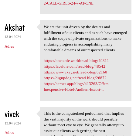
2-CALL-GIRLS-24-7-AT-ONE
Akshat
We are the unit driven by the desires and
We are the unit driven by the
fulfillment of our clients and as such have emerged
13.04.2024
with the scope of private organizations to make
enduring progress in accomplishing many
Adres
comfortable dreams of our respected clients.
https://onetable.world/read-blog/49311
https://facelore.com/read-blog/48542
https://www.vkay.net/read-blog/62160
https://digupdog.net/read-blog/26872
https://heroes.app/blogs/413263/Offers-
Inexpensive-Hotel-Andheri-Escort-...
vivek
This is the computerized period, and that implies
This is the computerized
the vast majority of the work should possible
13.04.2024
without meet eye to eye. We generally attempt to
assist our clients with getting the best
Adres