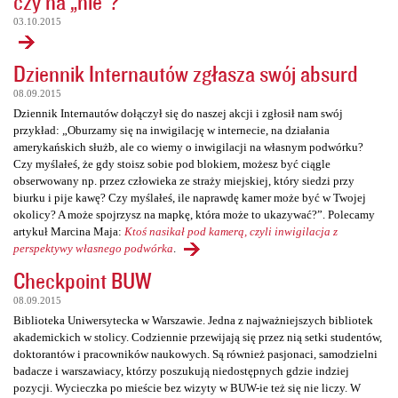
czy na „nie”?
03.10.2015
Dziennik Internautów zgłasza swój absurd
08.09.2015
Dziennik Internautów dołączył się do naszej akcji i zgłosił nam swój
przykład: „Oburzamy się na inwigilację w internecie, na działania
amerykańskich służb, ale co wiemy o inwigilacji na własnym podwórku?
Czy myślałeś, że gdy stoisz sobie pod blokiem, możesz być ciągle
obserwowany np. przez człowieka ze straży miejskiej, który siedzi przy
biurku i pije kawę? Czy myślałeś, ile naprawdę kamer może być w Twojej
okolicy? A może spojrzysz na mapkę, która może to ukazywać?”. Polecamy
artykuł Marcina Maja:
Ktoś nasikał pod kamerą, czyli inwigilacja z
perspektywy własnego podwórka
.
Checkpoint BUW
08.09.2015
Biblioteka Uniwersytecka w Warszawie. Jedna z najważniejszych bibliotek
akademickich w stolicy. Codziennie przewijają się przez nią setki studentów,
doktorantów i pracowników naukowych. Są również pasjonaci, samodzielni
badacze i warszawiacy, którzy poszukują niedostępnych gdzie indziej
pozycji. Wycieczka po mieście bez wizyty w BUW-ie też się nie liczy. W