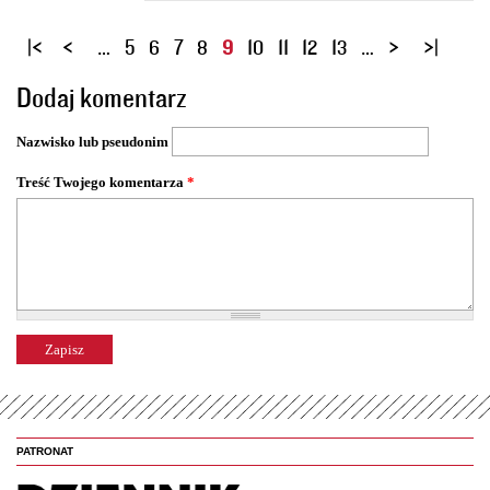
S
…
5
6
7
8
9
10
11
12
13
…
t
Dodaj komentarz
r
o
Nazwisko lub pseudonim
n
y
Treść Twojego komentarza
*
PATRONAT