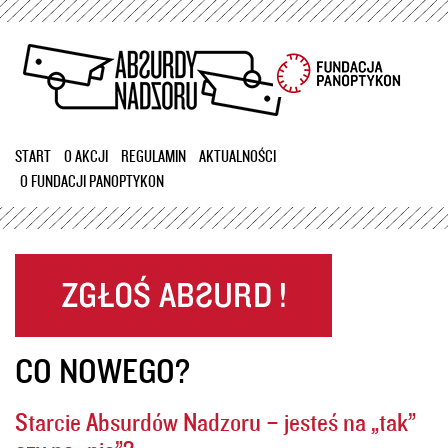
Przejdź
do
treści
START
O AKCJI
REGULAMIN
AKTUALNOŚCI
O FUNDACJI PANOPTYKON
CO NOWEGO?
Starcie Absurdów Nadzoru – jesteś na „tak”