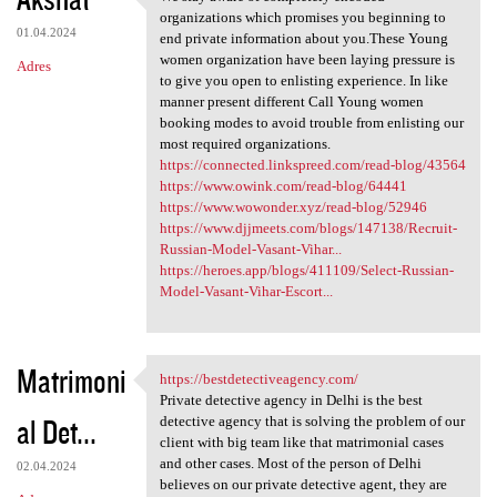
We stay aware of completely
o
organizations which promises you beginning to
01.04.2024
m
end private information about you.These Young
women organization have been laying pressure is
Adres
e
to give you open to enlisting experience. In like
n
manner present different Call Young women
booking modes to avoid trouble from enlisting our
t
most required organizations.
a
https://connected.linkspreed.com/read-blog/43564
https://www.owink.com/read-blog/64441
r
https://www.wowonder.xyz/read-blog/52946
z
https://www.djjmeets.com/blogs/147138/Recruit-
Russian-Model-Vasant-Vihar...
e
https://heroes.app/blogs/411109/Select-Russian-
Model-Vasant-Vihar-Escort...
Matrimoni
https://bestdetectiveagency.com/
https://bestdetectiveagency
Private detective agency in Delhi is the best
al Det...
detective agency that is solving the problem of our
client with big team like that matrimonial cases
and other cases. Most of the person of Delhi
02.04.2024
believes on our private detective agent, they are