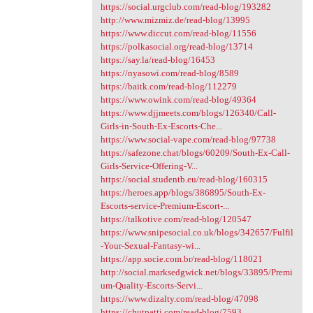
https://social.urgclub.com/read-blog/193282
http://www.mizmiz.de/read-blog/13995
https://www.diccut.com/read-blog/11556
https://polkasocial.org/read-blog/13714
https://say.la/read-blog/16453
https://nyasowi.com/read-blog/8589
https://baitk.com/read-blog/112279
https://www.owink.com/read-blog/49364
https://www.djjmeets.com/blogs/126340/Call-
Girls-in-South-Ex-Escorts-Che...
https://www.social-vape.com/read-blog/97738
https://safezone.chat/blogs/60209/South-Ex-Call-
Girls-Service-Offering-V...
https://social.studentb.eu/read-blog/160315
https://heroes.app/blogs/386895/South-Ex-
Escorts-service-Premium-Escort-...
https://talkotive.com/read-blog/120547
https://www.snipesocial.co.uk/blogs/342657/Fulfil
-Your-Sexual-Fantasy-wi...
https://app.socie.com.br/read-blog/118021
http://social.marksedgwick.net/blogs/33895/Premi
um-Quality-Escorts-Servi...
https://www.dizalty.com/read-blog/47098
https://chutpatti.com/read-blog/7593