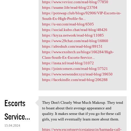
https://www.vevioz.com/read-blog/77850
https://usame.life/read-blog/23704
https://potswap.club/blogs/92906/VIP-Escorts-in-
South-Ex-High-Profile-So...
https://u-ssr.com/read-blog/6505
https://social.kubo.chat/read-blog/48426
https://kryza.network/read-blog/11085
https://www.29chat.com/read-blog/16860
https://afroshub.com/read-blog/89151
https://www.exoltech.us/blogs/166284/High-
Class-South-Ex-Escorts-Service...
https://insta.tel/read-blog/31072
https://jointcorners.com/read-blog/37521
https://www.wowonder.xyz/read-blog/39650
https://facekindle.com/read-blog/206288
Escorts
They Don't Clearly Wear Much Makeup. They tend
They Don't Clearly Wear Much
to boast about their average appearance and
Service...
quality. It makes sense that if you go for these call
girls, you will eventually learn more about them.
15.04.2024
https://www.escortsservicesjaipur.in/harmada-call-