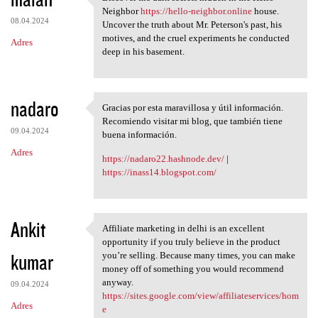
Discover the dark secrets
Neighbor
https://hello-neighbor.online
house.
08.04.2024
Uncover the truth about Mr. Peterson's past, his
motives, and the cruel experiments he conducted
Adres
deep in his basement.
nadaro
Gracias por esta maravillosa y útil información.
Gracias por esta maravillosa
Recomiendo visitar mi blog, que también tiene
09.04.2024
buena información.
Adres
https://nadaro22.hashnode.dev/
|
https://inass14.blogspot.com/
Ankit
Affiliate marketing in delhi is an excellent
Affiliate marketing in delhi
opportunity if you truly believe in the product
kumar
you’re selling. Because many times, you can make
money off of something you would recommend
anyway.
09.04.2024
https://sites.google.com/view/affiliateservices/hom
Adres
e