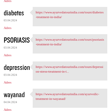
Adres
diabetes
https://www.ayurvedatourindia.com/tours/diabetes
https://www.ayurvedatourindia
-treatment-in-india/
03.04.2024
Adres
PSORIASIS
https://www.ayurvedatourindia.com/tours/psoriasis
https://www.ayurvedatourindia
-treatment-in-india/
03.04.2024
Adres
depression
https://www.ayurvedatourindia.com/tours/depressi
https://www.ayurvedatourindia
on-stress-treatment-in-i...
03.04.2024
Adres
wayanad
https://www.ayurvedatourindia.com/ayurvedic-
https://www.ayurvedatourindia
treatment-in-wayanad/
04.04.2024
Adres