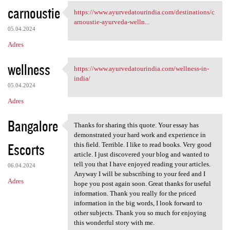
carnoustie
https://www.ayurvedatourindia.com/destinations/c
https://www.ayurvedatourindia
arnoustie-ayurveda-welln...
05.04.2024
Adres
wellness
https://www.ayurvedatourindia.com/wellness-in-
https://www.ayurvedatourindia
india/
05.04.2024
Adres
Bangalore
Thanks for sharing this quote. Your essay has
Thanks for sharing this quote
demonstrated your hard work and experience in
Escorts
this field. Terrible. I like to read books. Very good
article. I just discovered your blog and wanted to
tell you that I have enjoyed reading your articles.
06.04.2024
Anyway I will be subscribing to your feed and I
Adres
hope you post again soon. Great thanks for useful
information. Thank you really for the priced
information in the big words, I look forward to
other subjects. Thank you so much for enjoying
this wonderful story with me.