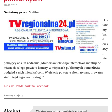
28.08.2015
Nadesłany przez:
Malibu
Dos
taliś
my
bar
dzo
ciek
awy
i
nie
pokojący absurd nadzoru: „Malborska telewizja internetowa montuje w
miastach całego powiatu kamery w miejscach publicznych i umożliwia
podgląd z nich mieszkańcom. W efekcie powstaje alternatywna, prywatna
sieć miejskiego monitoringu”.
Link do TvMalbork na Facebooku
kamery-bajery
K
Akshat
We stay aware of completely encoded