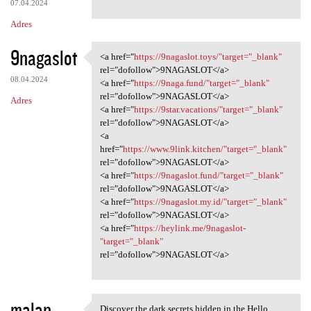
07.04.2024
Adres
9nagaslot
<a href="
https://9nagaslot.toys/"target="_blank"
<a href="https://9nagaslot
rel="dofollow">9NAGASLOT</a>
08.04.2024
<a href="
https://9naga.fund/"target="_blank"
rel="dofollow">9NAGASLOT</a>
Adres
<a href="
https://9star.vacations/"target="_blank"
rel="dofollow">9NAGASLOT</a>
<a
href="
https://www.9link.kitchen/"target="_blank"
rel="dofollow">9NAGASLOT</a>
<a href="
https://9nagaslot.fund/"target="_blank"
rel="dofollow">9NAGASLOT</a>
<a href="
https://9nagaslot.my.id/"target="_blank"
rel="dofollow">9NAGASLOT</a>
<a href="
https://heylink.me/9nagaslot-
"target="_blank"
rel="dofollow">9NAGASLOT</a>
malan
Discover the dark secrets hidden in the Hello