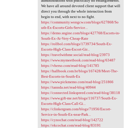
administrations with practically no entanglements.
We have all around devoted client support that will
direct you through the whole interaction from
begin to end, with next to no fight.
https://community.wongcw.com/blogs/627868/So
uth-Ex-Escorts-Girls-Service...
https://demo.sngine.com/blogs/427768/Escorts-in-
South-Ex-At-Very-Cheap-Rate
https://rollbol.com/blogs/1739734/South-Ex-
Escorts-High-Class-Escort-Gir...
https://travelwithme.social/read-blog/23973
https://www.mymeetbook.com/read-blog/63487
https://vherso.com/read-blog/141785
https://hallbook.com.br/blogs/167428/Meet-The-
Best-Escorts-in-South-Ex
https://www.pickmemo.com/read-blog/251866
https://tannda.net/read-blog/40944
https://connected.linkspreed.com/read-blog/38118
https://www.gift-me.net/blogs/116737/South-Ex-
Escorts-High-Class-Call-Gi...
https://clinkergram.com/blogs/71956/Escort-
Service-in-South-Ex-near-Park...
https://cynochat.com/read-blog/142722
https://ekcochat.com/read-blog/83191