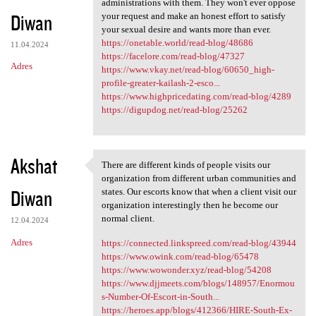
administrations with them. They won't ever oppose
Diwan
your request and make an honest effort to satisfy
your sexual desire and wants more than ever.
https://onetable.world/read-blog/48686
11.04.2024
https://facelore.com/read-blog/47327
Adres
https://www.vkay.net/read-blog/60650_high-
profile-greater-kailash-2-esco...
https://www.highpricedating.com/read-blog/4289
https://digupdog.net/read-blog/25262
Akshat
There are different kinds of people visits our
There are different kinds of
organization from different urban communities and
Diwan
states. Our escorts know that when a client visit our
organization interestingly then he become our
normal client.
12.04.2024
Adres
https://connected.linkspreed.com/read-blog/43944
https://www.owink.com/read-blog/65478
https://www.wowonder.xyz/read-blog/54208
https://www.djjmeets.com/blogs/148957/Enormou
s-Number-Of-Escort-in-South...
https://heroes.app/blogs/412366/HIRE-South-Ex-