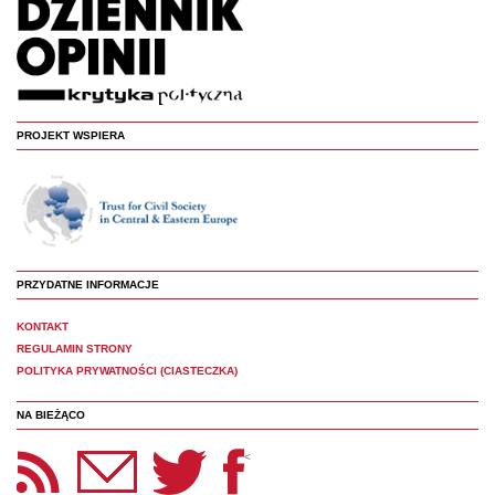
PROJEKT WSPIERA
PRZYDATNE INFORMACJE
KONTAKT
REGULAMIN STRONY
POLITYKA PRYWATNOŚCI (CIASTECZKA)
NA BIEŻĄCO
etter Panoptyka
Twitter
Facebook
<