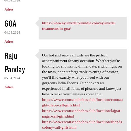
04.04.2024
Adres
GOA
https://www.ayurvedatourindia.com/ayurveda-
https://www.ayurvedatourindia
treatments-in-goa/
04.04.2024
Adres
Raju
Our hot and sexy call girls are the perfect
Our hot and sexy call girls
accompaniment for any occasion. Whether you're
Panday
looking for a romantic dinner date, a wild night on
the town, or an unforgettable evening of passion,
you'll find exactly what you need with our
05.04.2024
gorgeous India Escorts. Our hookers are
Adres
experienced in all forms of pleasure and know just
how to make your fantasies come true.
https://www.escortsandbabes.club/location/connau
ght-place-call-girls.html
https://www.escortsandbabes.club/location/lajpat-
nagar-call-girls.html
https://www.escortsandbabes.club/location/friends-
colony-call-girls.html