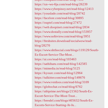
https://xn--wo-6ja.com/read-blog/26239
https://www.cyberpinoy.net/read-blog/12413
https://youslade.com/read-blog/20742
https://facelore.com/read-blog/30895
https://ouptel.com/read-blog/27472
https://web.doopinet.com/read-blog/2834
https://www.dostally.com/read-blog/153957
https://www.softrview.com/read-blog/3951
https://freshsites.download/socialwow/read-
blog/28270
https://www.shtfsocial.com/blogs/119129/South-
Ex-Escort-Service-The-Most...
https://ai.ceo/read-blog/103463
https://sathiharu.com/read-blog/142585
https://mimedia.in/read-blog/5125
https://kyourc.com/read-blog/12964
https://talkitter.com/read-blog/149676
https://www.verdoos.com/read-blog/3109
https://globochat.co/read-blog/6762
https://afriprime.net/blogs/21562/South-Ex-
Escort-Service-The-Most-Trust...
https://bresdel.com/blogs/405632/South-Ex-
Escorts-Service-Starting-At-Ju...