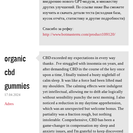
внедрению нового GPT-модуля, и множеству
других улучшений. По ссылке ниже Вы сможете
изучить и скачать детали теста (исходная база,
кусок отчёта, статистику и другие подробности)
Спасибо за рефку:
http://www.botmasterru.com/product109120/
organic
CBD exceeded my expectations in every way
CBD exceeded my expectations
thanks . I've struggled with insomnia on years, and
cbd
after demanding CBD in the course of the key once
upon a time, I finally trained a busty nightfall of
calm sleep. It was like a force had been lifted mad
gummies
my shoulders. The calming effects were indulgent
yet intellectual, allowing me to drift afar logically
17.04.2024
without sensibility punchy the next morning. I also
noticed a reduction in my daytime apprehension,
Adres
which was an unexpected but welcome bonus. The
partiality was a fraction rough, but nothing
intolerable. Comprehensive, CBD has been a
game-changer in compensation my sleep and
anxiety issues, and I'm grateful to keep discovered