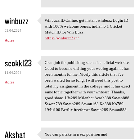
winbuzz
Winbuzz ID Online: get instant winbuzz Login ID
Winbuzz ID Online: get
with 100% welcome bonus. india no 1 Cricket
09.04.2024
Match ID for Win Buzz.
https://winbuzz2.in/
Adres
seokk123
Great job for publishing such a beneficial web site.
Great job for publishing such
Good to become visiting your weblog again, it has
11.04.2024
been months for me. Nicely this article that i've
been waited for so long. I will need this post to
Adres
total my assignment in the college, and it has exact
same topic together with your write-up. Thanks,
good share. Ufa289 Milanbet Acash888 Sawan888
Sawan789 Sawan289 Sawan168 Ko888 Ko789
19รับ100 Betflix freeforbet Sawan289 Sawan888
Akshat
You can partake in a sex position and
You can partake in a sex