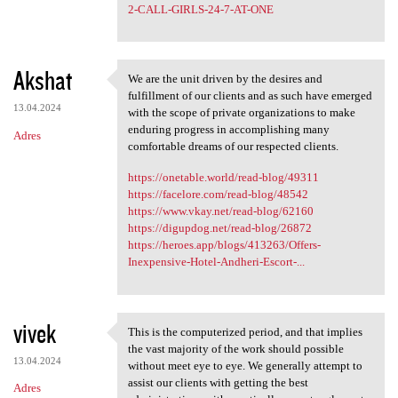
2-CALL-GIRLS-24-7-AT-ONE
Akshat
We are the unit driven by the desires and
We are the unit driven by the
fulfillment of our clients and as such have emerged
13.04.2024
with the scope of private organizations to make
enduring progress in accomplishing many
Adres
comfortable dreams of our respected clients.
https://onetable.world/read-blog/49311
https://facelore.com/read-blog/48542
https://www.vkay.net/read-blog/62160
https://digupdog.net/read-blog/26872
https://heroes.app/blogs/413263/Offers-
Inexpensive-Hotel-Andheri-Escort-...
vivek
This is the computerized period, and that implies
This is the computerized
the vast majority of the work should possible
13.04.2024
without meet eye to eye. We generally attempt to
assist our clients with getting the best
Adres