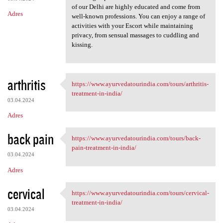
of our Delhi are highly educated and come from
Adres
well-known professions. You can enjoy a range of
activities with your Escort while maintaining
privacy, from sensual massages to cuddling and
kissing.
arthritis
https://www.ayurvedatourindia.com/tours/arthritis-
https://www.ayurvedatourindia
treatment-in-india/
03.04.2024
Adres
back pain
https://www.ayurvedatourindia.com/tours/back-
https://www.ayurvedatourindia
pain-treatment-in-india/
03.04.2024
Adres
cervical
https://www.ayurvedatourindia.com/tours/cervical-
https://www.ayurvedatourindia
treatment-in-india/
03.04.2024