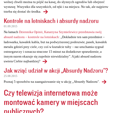
wolnej chwili można tu pójść na kawę, do słynnych ogrodów lub obejrzeć
wystawę. Wszystko dla wszystkich, od ręki i na miejscu. No tak, ale najpierw
trzeba się dostać do środka.
Kontrole na lotniskach i absurdy nadzoru
01.09.2015
Na łamach
Dziennika Opinii, Katarzyna Szymielewicz przedstawia swój
absurd nadzoru – kontrole na lotniskach
: „Dokładnie ten sam przedmiot –
ładowarka, kawałek kabla, but na podwyższonej podeszwie, pasek, kawałek
metalu gdzieś przy ciele, czy coś w kształcie tuby – raz uruchamia sygnał
ostrzegawczy i oznacza stracone 15 minut na dodatkowe sprawdzenie, a
innym razem okazuje się zupełnie niewidzialny”. A jaki absurd nadzoru
uwiera Ciebie najbardziej?
Jak wziąć udział w akcji „Absurdy Nadzoru"?
25.08.2015
Poznaj 5 sposobów na zaangażowanie się w akcję „Absurdy Nadzoru".
Czy telewizja internetowa może
montować kamery w miejscach
publicznych?