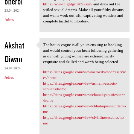
oberoi
https://www.nightgirls69.com/
and draw out the
stifled sexual dreams. Make all your filthy dreams
23.04.2024
and wants work out with captivating wonders and
Adres
complete tactful tomfoolery.
Akshat
The hot in vogue is all yours ensuing to booking
The hot in vogue is all yours
and would control your heart following gathering
Diwan
as our call young women are extraordinarily
exquisite and skilled and worth being selected.
24.04.2024
https://sites.google.com/view/aerocityescortsservic
Adres
es/home
https://sites.google.com/view/ashram-escorts-
services/home
https://sites.google.com/view/chanakyapuriescorts
/home
https://sites.google.com/view/chhatarpurescorts/ho
me
https://sites.google.com/view/civillinesescorts/ho
me