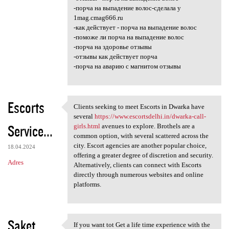
-порча на выпадение волос-сделала у
1mag.cmag666.ru
-как действует - порча на выпадение волос
-поможе ли порча на выпадение волос
-порча на здоровье отзывы
-отзывы как действует порча
-порча на аварию с магнитом отзывы
Escorts
Clients seeking to meet Escorts in Dwarka have
Clients seeking to meet
several
https://www.escortsdelhi.in/dwarka-call-
Service...
girls.html
avenues to explore. Brothels are a
common option, with several scattered across the
city. Escort agencies are another popular choice,
18.04.2024
offering a greater degree of discretion and security.
Adres
Alternatively, clients can connect with Escorts
directly through numerous websites and online
platforms.
Saket
If you want tot Get a life time experience with the