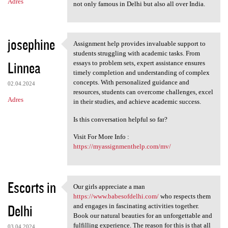
Adres
not only famous in Delhi but also all over India.
josephine
Assignment help provides invaluable support to
Assignment help provides
students struggling with academic tasks. From
Linnea
essays to problem sets, expert assistance ensures
timely completion and understanding of complex
concepts. With personalized guidance and
02.04.2024
resources, students can overcome challenges, excel
Adres
in their studies, and achieve academic success.
Is this conversation helpful so far?
Visit For More Info :
https://myassignmenthelp.com/mv/
Escorts in
Our girls appreciate a man
Our girls appreciate a man
https://www.babesofdelhi.com/
who respects them
Delhi
and engages in fascinating activities together.
Book our natural beauties for an unforgettable and
fulfilling experience. The reason for this is that all
03.04.2024