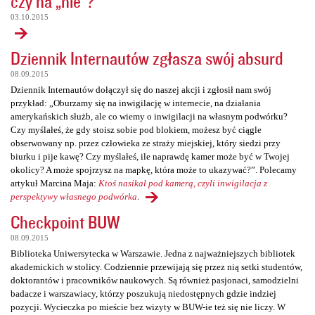
czy na „nie”?
03.10.2015
Dziennik Internautów zgłasza swój absurd
08.09.2015
Dziennik Internautów dołączył się do naszej akcji i zgłosił nam swój
przykład: „Oburzamy się na inwigilację w internecie, na działania
amerykańskich służb, ale co wiemy o inwigilacji na własnym podwórku?
Czy myślałeś, że gdy stoisz sobie pod blokiem, możesz być ciągle
obserwowany np. przez człowieka ze straży miejskiej, który siedzi przy
biurku i pije kawę? Czy myślałeś, ile naprawdę kamer może być w Twojej
okolicy? A może spojrzysz na mapkę, która może to ukazywać?”. Polecamy
artykuł Marcina Maja:
Ktoś nasikał pod kamerą, czyli inwigilacja z
perspektywy własnego podwórka
.
Checkpoint BUW
08.09.2015
Biblioteka Uniwersytecka w Warszawie. Jedna z najważniejszych bibliotek
akademickich w stolicy. Codziennie przewijają się przez nią setki studentów,
doktorantów i pracowników naukowych. Są również pasjonaci, samodzielni
badacze i warszawiacy, którzy poszukują niedostępnych gdzie indziej
pozycji. Wycieczka po mieście bez wizyty w BUW-ie też się nie liczy. W