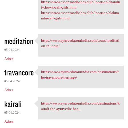
https://www.escortsandbabes.club/location/chandn
i-chowk-call-girls.html
https://www.escortsandbabes.club/location/alakna
nda-call-girls.html
meditation
https://www.ayurvedatourindia.com/tours/meditati
https://www.ayurvedatourindia
on-in-india/
05.04.2024
Adres
travancore
https://www.ayurvedatourindia.com/destinations/t
https://www.ayurvedatourindia
he-travancore-heritage/
05.04.2024
Adres
kairali
https://www.ayurvedatourindia.com/destinations/k
https://www.ayurvedatourindia
airali-the-ayurvedic-hea...
05.04.2024
Adres