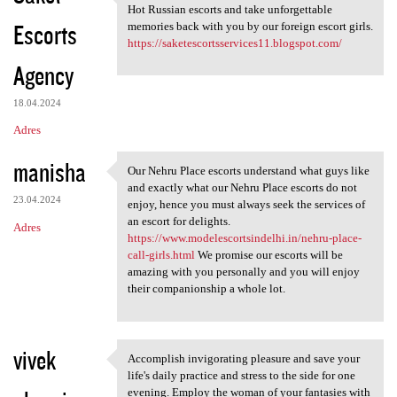
If you want tot Get a life
Hot Russian escorts and take unforgettable
Escorts
memories back with you by our foreign escort girls.
https://saketescortsservices11.blogspot.com/
Agency
18.04.2024
Adres
manisha
Our Nehru Place escorts understand what guys like
Our Nehru Place escorts
and exactly what our Nehru Place escorts do not
23.04.2024
enjoy, hence you must always seek the services of
an escort for delights.
Adres
https://www.modelescortsindelhi.in/nehru-place-
call-girls.html
We promise our escorts will be
amazing with you personally and you will enjoy
their companionship a whole lot.
vivek
Accomplish invigorating pleasure and save your
Accomplish invigorating
life's daily practice and stress to the side for one
evening. Employ the woman of your fantasies with