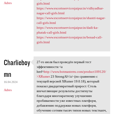
Adres
girls.html
https://www.escortsservicesjaipur.in/vidhyadhar-
nagar-call-girls.html
https://www.escortsservicesjaipur.in/shastri-nagar-
call-girls.html
https://www.escortsservicesjaipur.in/dadi-ka-
phatak-call-girls.html
https://www.escortsservicesjaipur.in/benad-call-
girls.html
Charlieboy
27-го июля был проведён первый тест
27-го июля был проведён
эффективности <a
mn
href=
http://www.botmasterru.com/product109120/
>XRumer
23 StrongAI</a> (по сравнению с
текущей версией XRumer 19.0.18), который
16.04.2024
показал двадцатикратный прирост. Столь
Adres
впечатляющие результаты достигнуты
благодаря многократному улучшению
пробиваемости уже известных платформ,
добавлению поддержки новых платформ,
обучению сотням тысяч типов новых тексткапч,