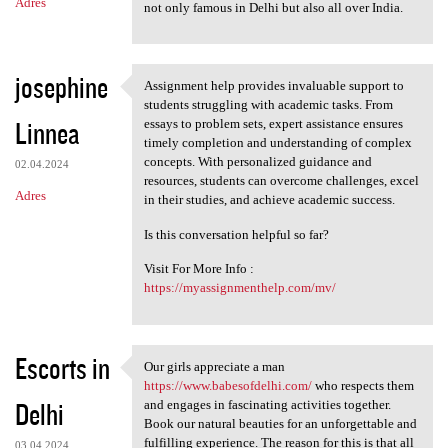
Adres
not only famous in Delhi but also all over India.
josephine
Assignment help provides invaluable support to
Assignment help provides
students struggling with academic tasks. From
Linnea
essays to problem sets, expert assistance ensures
timely completion and understanding of complex
concepts. With personalized guidance and
02.04.2024
resources, students can overcome challenges, excel
Adres
in their studies, and achieve academic success.
Is this conversation helpful so far?
Visit For More Info :
https://myassignmenthelp.com/mv/
Escorts in
Our girls appreciate a man
Our girls appreciate a man
https://www.babesofdelhi.com/
who respects them
Delhi
and engages in fascinating activities together.
Book our natural beauties for an unforgettable and
fulfilling experience. The reason for this is that all
03.04.2024