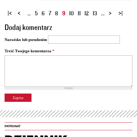
S
…
5
6
7
8
9
10
11
12
13
…
t
Dodaj komentarz
r
o
Nazwisko lub pseudonim
n
y
Treść Twojego komentarza
*
PATRONAT