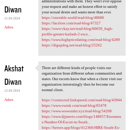
administrations with them. They won't ever oppose
Diwan
your request and make an honest effort to satisfy
your sexual desire and wants more than ever.
https://onetable.world/read-blog/48686
11.04.2024
https://facelore.com/read-blog/47327
Adres
https://www.vkay.net/read-blog/60650_high-
profile-greater-kailash-2-esco...
https://www.highpricedating.com/read-blog/4289
https://digupdog.net/read-blog/25262
Akshat
There are different kinds of people visits our
There are different kinds of
organization from different urban communities and
Diwan
states. Our escorts know that when a client visit our
organization interestingly then he become our
normal client.
12.04.2024
Adres
https://connected.linkspreed.com/read-blog/43944
https://www.owink.com/read-blog/65478
https://www.wowonder.xyz/read-blog/54208
https://www.djjmeets.com/blogs/148957/Enormou
s-Number-Of-Escort-in-South...
https://heroes.app/blogs/412366/HIRE-South-Ex-