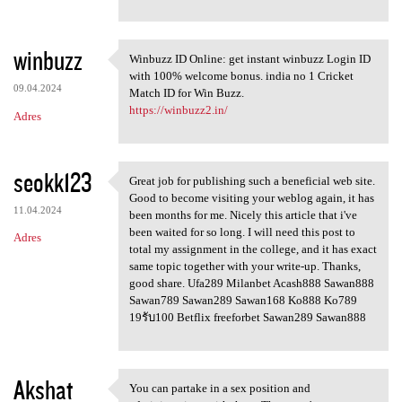
winbuzz
Winbuzz ID Online: get instant winbuzz Login ID
Winbuzz ID Online: get
with 100% welcome bonus. india no 1 Cricket
09.04.2024
Match ID for Win Buzz.
https://winbuzz2.in/
Adres
seokk123
Great job for publishing such a beneficial web site.
Great job for publishing such
Good to become visiting your weblog again, it has
11.04.2024
been months for me. Nicely this article that i've
been waited for so long. I will need this post to
Adres
total my assignment in the college, and it has exact
same topic together with your write-up. Thanks,
good share. Ufa289 Milanbet Acash888 Sawan888
Sawan789 Sawan289 Sawan168 Ko888 Ko789
19รับ100 Betflix freeforbet Sawan289 Sawan888
Akshat
You can partake in a sex position and
You can partake in a sex