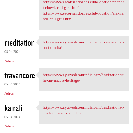
https://www.escortsandbabes.club/location/chandn
i-chowk-call-girls.html
https://www.escortsandbabes.club/location/alakna
nda-call-girls.html
meditation
https://www.ayurvedatourindia.com/tours/meditati
https://www.ayurvedatourindia
on-in-india/
05.04.2024
Adres
travancore
https://www.ayurvedatourindia.com/destinations/t
https://www.ayurvedatourindia
he-travancore-heritage/
05.04.2024
Adres
kairali
https://www.ayurvedatourindia.com/destinations/k
https://www.ayurvedatourindia
airali-the-ayurvedic-hea...
05.04.2024
Adres