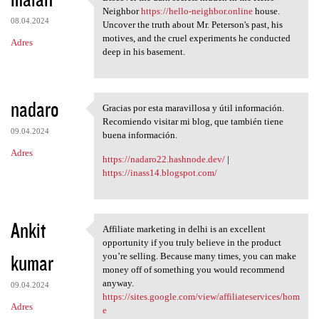
Discover the dark secrets
Neighbor
https://hello-neighbor.online
house.
08.04.2024
Uncover the truth about Mr. Peterson's past, his
motives, and the cruel experiments he conducted
Adres
deep in his basement.
nadaro
Gracias por esta maravillosa y útil información.
Gracias por esta maravillosa
Recomiendo visitar mi blog, que también tiene
09.04.2024
buena información.
Adres
https://nadaro22.hashnode.dev/
|
https://inass14.blogspot.com/
Ankit
Affiliate marketing in delhi is an excellent
Affiliate marketing in delhi
opportunity if you truly believe in the product
kumar
you’re selling. Because many times, you can make
money off of something you would recommend
anyway.
09.04.2024
https://sites.google.com/view/affiliateservices/hom
Adres
e