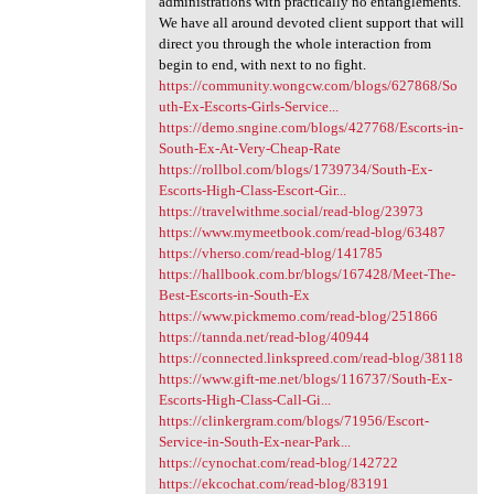
administrations with practically no entanglements.
We have all around devoted client support that will
direct you through the whole interaction from
begin to end, with next to no fight.
https://community.wongcw.com/blogs/627868/So
uth-Ex-Escorts-Girls-Service...
https://demo.sngine.com/blogs/427768/Escorts-in-
South-Ex-At-Very-Cheap-Rate
https://rollbol.com/blogs/1739734/South-Ex-
Escorts-High-Class-Escort-Gir...
https://travelwithme.social/read-blog/23973
https://www.mymeetbook.com/read-blog/63487
https://vherso.com/read-blog/141785
https://hallbook.com.br/blogs/167428/Meet-The-
Best-Escorts-in-South-Ex
https://www.pickmemo.com/read-blog/251866
https://tannda.net/read-blog/40944
https://connected.linkspreed.com/read-blog/38118
https://www.gift-me.net/blogs/116737/South-Ex-
Escorts-High-Class-Call-Gi...
https://clinkergram.com/blogs/71956/Escort-
Service-in-South-Ex-near-Park...
https://cynochat.com/read-blog/142722
https://ekcochat.com/read-blog/83191