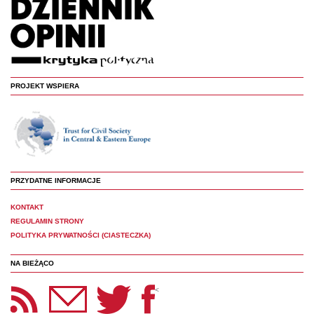
PROJEKT WSPIERA
PRZYDATNE INFORMACJE
KONTAKT
REGULAMIN STRONY
POLITYKA PRYWATNOŚCI (CIASTECZKA)
NA BIEŻĄCO
etter Panoptyka
Twitter
Facebook
<