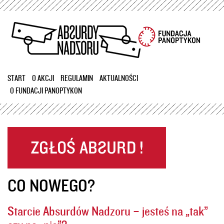
Przejdź
do
treści
START
O AKCJI
REGULAMIN
AKTUALNOŚCI
O FUNDACJI PANOPTYKON
CO NOWEGO?
Starcie Absurdów Nadzoru – jesteś na „tak”