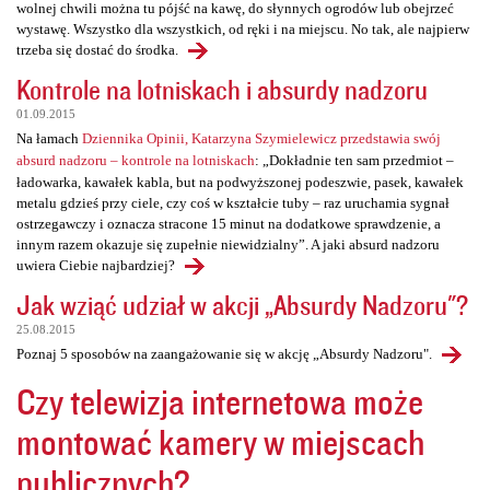
wolnej chwili można tu pójść na kawę, do słynnych ogrodów lub obejrzeć
wystawę. Wszystko dla wszystkich, od ręki i na miejscu. No tak, ale najpierw
trzeba się dostać do środka.
Kontrole na lotniskach i absurdy nadzoru
01.09.2015
Na łamach
Dziennika Opinii, Katarzyna Szymielewicz przedstawia swój
absurd nadzoru – kontrole na lotniskach
: „Dokładnie ten sam przedmiot –
ładowarka, kawałek kabla, but na podwyższonej podeszwie, pasek, kawałek
metalu gdzieś przy ciele, czy coś w kształcie tuby – raz uruchamia sygnał
ostrzegawczy i oznacza stracone 15 minut na dodatkowe sprawdzenie, a
innym razem okazuje się zupełnie niewidzialny”. A jaki absurd nadzoru
uwiera Ciebie najbardziej?
Jak wziąć udział w akcji „Absurdy Nadzoru"?
25.08.2015
Poznaj 5 sposobów na zaangażowanie się w akcję „Absurdy Nadzoru".
Czy telewizja internetowa może
montować kamery w miejscach
publicznych?