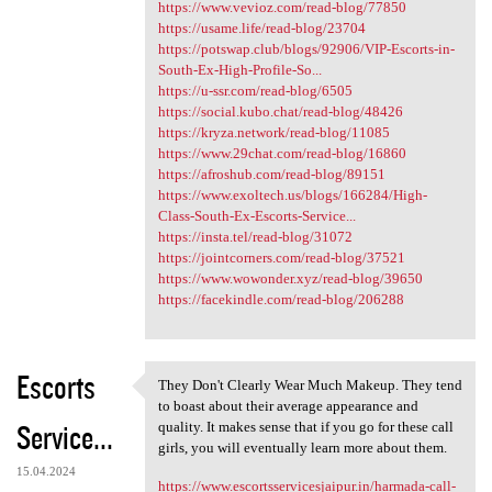
https://www.vevioz.com/read-blog/77850
https://usame.life/read-blog/23704
https://potswap.club/blogs/92906/VIP-Escorts-in-
South-Ex-High-Profile-So...
https://u-ssr.com/read-blog/6505
https://social.kubo.chat/read-blog/48426
https://kryza.network/read-blog/11085
https://www.29chat.com/read-blog/16860
https://afroshub.com/read-blog/89151
https://www.exoltech.us/blogs/166284/High-
Class-South-Ex-Escorts-Service...
https://insta.tel/read-blog/31072
https://jointcorners.com/read-blog/37521
https://www.wowonder.xyz/read-blog/39650
https://facekindle.com/read-blog/206288
Escorts
They Don't Clearly Wear Much Makeup. They tend
They Don't Clearly Wear Much
to boast about their average appearance and
Service...
quality. It makes sense that if you go for these call
girls, you will eventually learn more about them.
15.04.2024
https://www.escortsservicesjaipur.in/harmada-call-