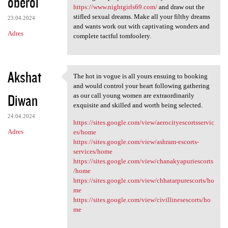
oberoi
https://www.nightgirls69.com/
and draw out the
stifled sexual dreams. Make all your filthy dreams
23.04.2024
and wants work out with captivating wonders and
Adres
complete tactful tomfoolery.
Akshat
The hot in vogue is all yours ensuing to booking
The hot in vogue is all yours
and would control your heart following gathering
Diwan
as our call young women are extraordinarily
exquisite and skilled and worth being selected.
24.04.2024
https://sites.google.com/view/aerocityescortsservic
Adres
es/home
https://sites.google.com/view/ashram-escorts-
services/home
https://sites.google.com/view/chanakyapuriescorts
/home
https://sites.google.com/view/chhatarpurescorts/ho
me
https://sites.google.com/view/civillinesescorts/ho
me