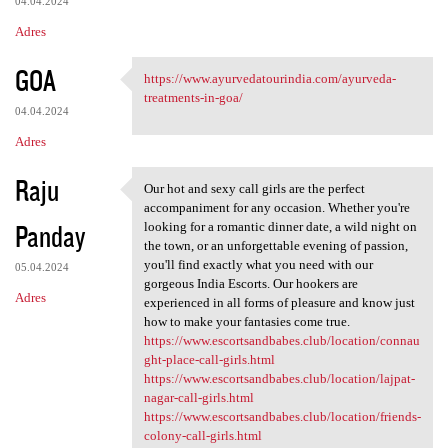
04.04.2024
Adres
GOA
https://www.ayurvedatourindia.com/ayurveda-
https://www.ayurvedatourindia
treatments-in-goa/
04.04.2024
Adres
Raju
Our hot and sexy call girls are the perfect
Our hot and sexy call girls
accompaniment for any occasion. Whether you're
Panday
looking for a romantic dinner date, a wild night on
the town, or an unforgettable evening of passion,
you'll find exactly what you need with our
05.04.2024
gorgeous India Escorts. Our hookers are
Adres
experienced in all forms of pleasure and know just
how to make your fantasies come true.
https://www.escortsandbabes.club/location/connau
ght-place-call-girls.html
https://www.escortsandbabes.club/location/lajpat-
nagar-call-girls.html
https://www.escortsandbabes.club/location/friends-
colony-call-girls.html