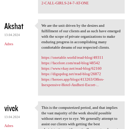
2-CALL-GIRLS-24-7-AT-ONE
Akshat
We are the unit driven by the desires and
We are the unit driven by the
fulfillment of our clients and as such have emerged
13.04.2024
with the scope of private organizations to make
enduring progress in accomplishing many
Adres
comfortable dreams of our respected clients.
https://onetable.world/read-blog/49311
https://facelore.com/read-blog/48542
https://www.vkay.net/read-blog/62160
https://digupdog.net/read-blog/26872
https://heroes.app/blogs/413263/Offers-
Inexpensive-Hotel-Andheri-Escort-...
vivek
This is the computerized period, and that implies
This is the computerized
the vast majority of the work should possible
13.04.2024
without meet eye to eye. We generally attempt to
assist our clients with getting the best
Adres