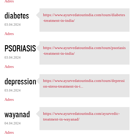
Adres
diabetes
https://www.ayurvedatourindia.com/tours/diabetes
https://www.ayurvedatourindia
-treatment-in-india/
03.04.2024
Adres
PSORIASIS
https://www.ayurvedatourindia.com/tours/psoriasis
https://www.ayurvedatourindia
-treatment-in-india/
03.04.2024
Adres
depression
https://www.ayurvedatourindia.com/tours/depressi
https://www.ayurvedatourindia
on-stress-treatment-in-i...
03.04.2024
Adres
wayanad
https://www.ayurvedatourindia.com/ayurvedic-
https://www.ayurvedatourindia
treatment-in-wayanad/
04.04.2024
Adres