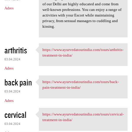
of our Delhi are highly educated and come from
Adres
well-known professions. You can enjoy a range of
activities with your Escort while maintaining
privacy, from sensual massages to cuddling and
kissing.
arthritis
https://www.ayurvedatourindia.com/tours/arthritis-
https://www.ayurvedatourindia
treatment-in-india/
03.04.2024
Adres
back pain
https://www.ayurvedatourindia.com/tours/back-
https://www.ayurvedatourindia
pain-treatment-in-india/
03.04.2024
Adres
cervical
https://www.ayurvedatourindia.com/tours/cervical-
https://www.ayurvedatourindia
treatment-in-india/
03.04.2024