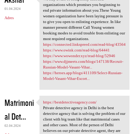
We stay aware of completely
o
organizations which promises you beginning to
01.04.2024
m
end private information about you.These Young
women organization have been laying pressure is
Adres
e
to give you open to enlisting experience. In like
n
manner present different Call Young women
booking modes to avoid trouble from enlisting our
t
most required organizations.
a
https://connected.linkspreed.com/read-blog/43564
https://www.owink.com/read-blog/64441
r
https://www.wowonder.xyz/read-blog/52946
z
https://www.djjmeets.com/blogs/147138/Recruit-
Russian-Model-Vasant-Vihar...
e
https://heroes.app/blogs/411109/Select-Russian-
Model-Vasant-Vihar-Escort...
Matrimoni
https://bestdetectiveagency.com/
https://bestdetectiveagency
Private detective agency in Delhi is the best
al Det...
detective agency that is solving the problem of our
client with big team like that matrimonial cases
and other cases. Most of the person of Delhi
02.04.2024
believes on our private detective agent, they are