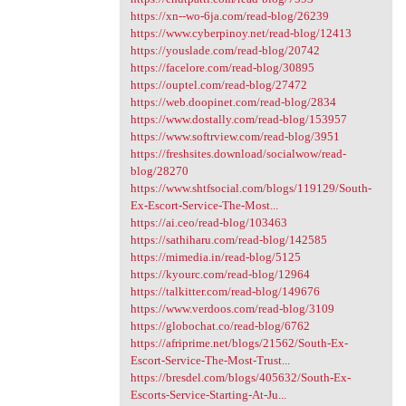
https://xn--wo-6ja.com/read-blog/26239
https://www.cyberpinoy.net/read-blog/12413
https://youslade.com/read-blog/20742
https://facelore.com/read-blog/30895
https://ouptel.com/read-blog/27472
https://web.doopinet.com/read-blog/2834
https://www.dostally.com/read-blog/153957
https://www.softrview.com/read-blog/3951
https://freshsites.download/socialwow/read-
blog/28270
https://www.shtfsocial.com/blogs/119129/South-
Ex-Escort-Service-The-Most...
https://ai.ceo/read-blog/103463
https://sathiharu.com/read-blog/142585
https://mimedia.in/read-blog/5125
https://kyourc.com/read-blog/12964
https://talkitter.com/read-blog/149676
https://www.verdoos.com/read-blog/3109
https://globochat.co/read-blog/6762
https://afriprime.net/blogs/21562/South-Ex-
Escort-Service-The-Most-Trust...
https://bresdel.com/blogs/405632/South-Ex-
Escorts-Service-Starting-At-Ju...