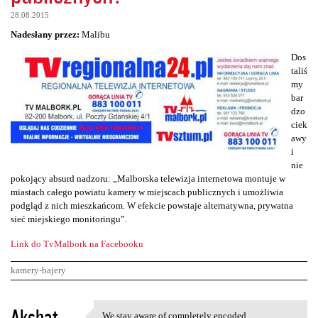
28.08.2015
Nadesłany przez:
Malibu
Dos
taliś
my
bar
dzo
ciek
awy
i
nie
pokojący absurd nadzoru: „Malborska telewizja internetowa montuje w
miastach całego powiatu kamery w miejscach publicznych i umożliwia
podgląd z nich mieszkańcom. W efekcie powstaje alternatywna, prywatna
sieć miejskiego monitoringu”.
Link do TvMalbork na Facebooku
kamery-bajery
K
Akshat
We stay aware of completely encoded