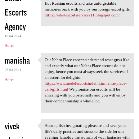
If you want tot Get a life
Hot Russian escorts and take unforgettable
Escorts
memories back with you by our foreign escort girls.
https://saketescortsservices11.blogspot.com/
Agency
18.04.2024
Adres
manisha
Our Nehru Place escorts understand what guys like
Our Nehru Place escorts
and exactly what our Nehru Place escorts do not
23.04.2024
enjoy, hence you must always seek the services of
an escort for delights.
Adres
https://www.modelescortsindelhi.in/nehru-place-
call-girls.html
We promise our escorts will be
amazing with you personally and you will enjoy
their companionship a whole lot.
vivek
Accomplish invigorating pleasure and save your
Accomplish invigorating
life's daily practice and stress to the side for one
evening. Employ the woman of your fantasies with