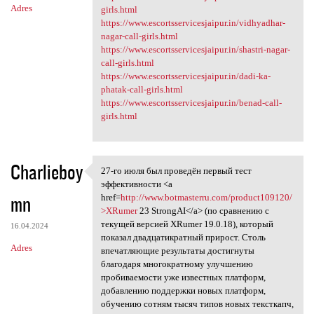
Adres
girls.html
https://www.escortsservicesjaipur.in/vidhyadhar-
nagar-call-girls.html
https://www.escortsservicesjaipur.in/shastri-nagar-
call-girls.html
https://www.escortsservicesjaipur.in/dadi-ka-
phatak-call-girls.html
https://www.escortsservicesjaipur.in/benad-call-
girls.html
Charlieboy
27-го июля был проведён первый тест
27-го июля был проведён
эффективности <a
mn
href=
http://www.botmasterru.com/product109120/
>XRumer
23 StrongAI</a> (по сравнению с
текущей версией XRumer 19.0.18), который
16.04.2024
показал двадцатикратный прирост. Столь
Adres
впечатляющие результаты достигнуты
благодаря многократному улучшению
пробиваемости уже известных платформ,
добавлению поддержки новых платформ,
обучению сотням тысяч типов новых тексткапч,