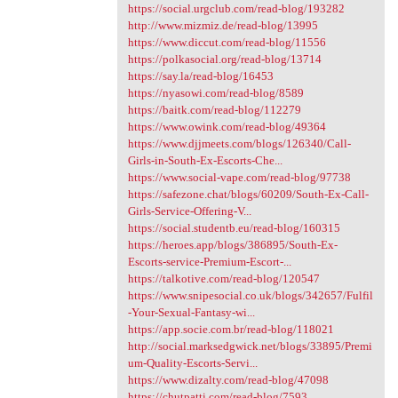
https://social.urgclub.com/read-blog/193282
http://www.mizmiz.de/read-blog/13995
https://www.diccut.com/read-blog/11556
https://polkasocial.org/read-blog/13714
https://say.la/read-blog/16453
https://nyasowi.com/read-blog/8589
https://baitk.com/read-blog/112279
https://www.owink.com/read-blog/49364
https://www.djjmeets.com/blogs/126340/Call-
Girls-in-South-Ex-Escorts-Che...
https://www.social-vape.com/read-blog/97738
https://safezone.chat/blogs/60209/South-Ex-Call-
Girls-Service-Offering-V...
https://social.studentb.eu/read-blog/160315
https://heroes.app/blogs/386895/South-Ex-
Escorts-service-Premium-Escort-...
https://talkotive.com/read-blog/120547
https://www.snipesocial.co.uk/blogs/342657/Fulfil
-Your-Sexual-Fantasy-wi...
https://app.socie.com.br/read-blog/118021
http://social.marksedgwick.net/blogs/33895/Premi
um-Quality-Escorts-Servi...
https://www.dizalty.com/read-blog/47098
https://chutpatti.com/read-blog/7593