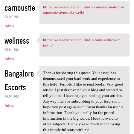
carnoustie
https://www.ayurvedatourindia.com/destinations/c
https://www.ayurvedatourindia
arnoustie-ayurveda-welln...
05.04.2024
Adres
wellness
https://www.ayurvedatourindia.com/wellness-in-
https://www.ayurvedatourindia
india/
05.04.2024
Adres
Bangalore
Thanks for sharing this quote. Your essay has
Thanks for sharing this quote
demonstrated your hard work and experience in
Escorts
this field. Terrible. I like to read books. Very good
article. I just discovered your blog and wanted to
tell you that I have enjoyed reading your articles.
06.04.2024
Anyway I will be subscribing to your feed and I
Adres
hope you post again soon. Great thanks for useful
information. Thank you really for the priced
information in the big words, I look forward to
other subjects. Thank you so much for enjoying
this wonderful story with me.