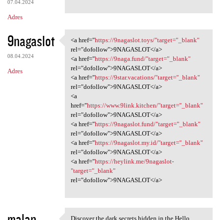
07.04.2024
Adres
9nagaslot
<a href="
https://9nagaslot.toys/"target="_blank"
<a href="https://9nagaslot
rel="dofollow">9NAGASLOT</a>
08.04.2024
<a href="
https://9naga.fund/"target="_blank"
rel="dofollow">9NAGASLOT</a>
Adres
<a href="
https://9star.vacations/"target="_blank"
rel="dofollow">9NAGASLOT</a>
<a
href="
https://www.9link.kitchen/"target="_blank"
rel="dofollow">9NAGASLOT</a>
<a href="
https://9nagaslot.fund/"target="_blank"
rel="dofollow">9NAGASLOT</a>
<a href="
https://9nagaslot.my.id/"target="_blank"
rel="dofollow">9NAGASLOT</a>
<a href="
https://heylink.me/9nagaslot-
"target="_blank"
rel="dofollow">9NAGASLOT</a>
malan
Discover the dark secrets hidden in the Hello