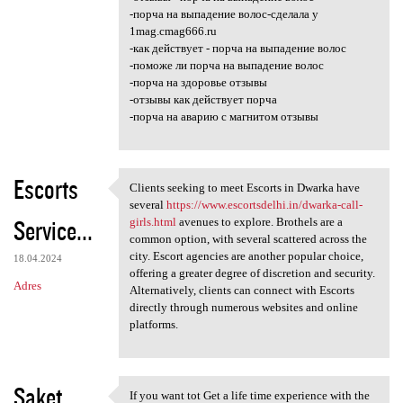
-порча на выпадение волос-сделала у
1mag.cmag666.ru
-как действует - порча на выпадение волос
-поможе ли порча на выпадение волос
-порча на здоровье отзывы
-отзывы как действует порча
-порча на аварию с магнитом отзывы
Escorts
Clients seeking to meet Escorts in Dwarka have
Clients seeking to meet
several
https://www.escortsdelhi.in/dwarka-call-
Service...
girls.html
avenues to explore. Brothels are a
common option, with several scattered across the
city. Escort agencies are another popular choice,
18.04.2024
offering a greater degree of discretion and security.
Adres
Alternatively, clients can connect with Escorts
directly through numerous websites and online
platforms.
Saket
If you want tot Get a life time experience with the