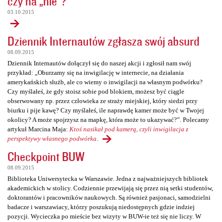
czy na „nie”?
03.10.2015
Dziennik Internautów zgłasza swój absurd
08.09.2015
Dziennik Internautów dołączył się do naszej akcji i zgłosił nam swój
przykład: „Oburzamy się na inwigilację w internecie, na działania
amerykańskich służb, ale co wiemy o inwigilacji na własnym podwórku?
Czy myślałeś, że gdy stoisz sobie pod blokiem, możesz być ciągle
obserwowany np. przez człowieka ze straży miejskiej, który siedzi przy
biurku i pije kawę? Czy myślałeś, ile naprawdę kamer może być w Twojej
okolicy? A może spojrzysz na mapkę, która może to ukazywać?”. Polecamy
artykuł Marcina Maja:
Ktoś nasikał pod kamerą, czyli inwigilacja z
perspektywy własnego podwórka
.
Checkpoint BUW
08.09.2015
Biblioteka Uniwersytecka w Warszawie. Jedna z najważniejszych bibliotek
akademickich w stolicy. Codziennie przewijają się przez nią setki studentów,
doktorantów i pracowników naukowych. Są również pasjonaci, samodzielni
badacze i warszawiacy, którzy poszukują niedostępnych gdzie indziej
pozycji. Wycieczka po mieście bez wizyty w BUW-ie też się nie liczy. W