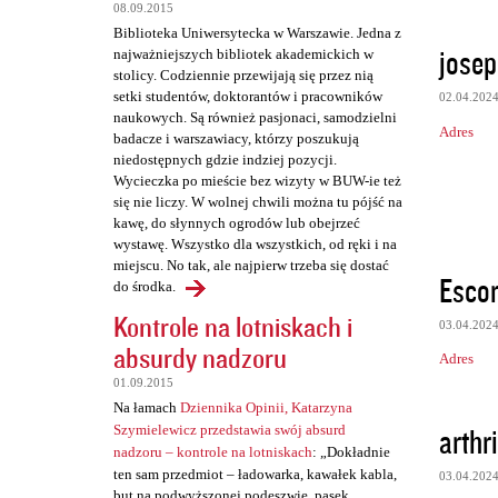
08.09.2015
Biblioteka Uniwersytecka w Warszawie. Jedna z
josep
najważniejszych bibliotek akademickich w
stolicy. Codziennie przewijają się przez nią
setki studentów, doktorantów i pracowników
02.04.202
naukowych. Są również pasjonaci, samodzielni
Adres
badacze i warszawiacy, którzy poszukują
niedostępnych gdzie indziej pozycji.
Wycieczka po mieście bez wizyty w BUW-ie też
się nie liczy. W wolnej chwili można tu pójść na
kawę, do słynnych ogrodów lub obejrzeć
wystawę. Wszystko dla wszystkich, od ręki i na
miejscu. No tak, ale najpierw trzeba się dostać
Escor
do środka.
Kontrole na lotniskach i
03.04.202
absurdy nadzoru
Adres
01.09.2015
Na łamach
Dziennika Opinii, Katarzyna
arthri
Szymielewicz przedstawia swój absurd
nadzoru – kontrole na lotniskach
: „Dokładnie
ten sam przedmiot – ładowarka, kawałek kabla,
03.04.202
but na podwyższonej podeszwie, pasek,