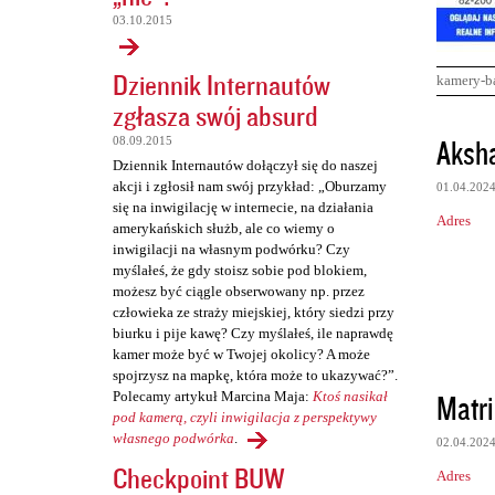
03.10.2015
Dziennik Internautów
kamery-b
zgłasza swój absurd
K
Aksh
08.09.2015
o
Dziennik Internautów dołączył się do naszej
akcji i zgłosił nam swój przykład: „Oburzamy
01.04.202
m
się na inwigilację w internecie, na działania
Adres
e
amerykańskich służb, ale co wiemy o
inwigilacji na własnym podwórku? Czy
n
myślałeś, że gdy stoisz sobie pod blokiem,
t
możesz być ciągle obserwowany np. przez
człowieka ze straży miejskiej, który siedzi przy
a
biurku i pije kawę? Czy myślałeś, ile naprawdę
r
kamer może być w Twojej okolicy? A może
spojrzysz na mapkę, która może to ukazywać?”.
z
Matri
Polecamy artykuł Marcina Maja:
Ktoś nasikał
e
pod kamerą, czyli inwigilacja z perspektywy
własnego podwórka
.
02.04.202
Checkpoint BUW
Adres