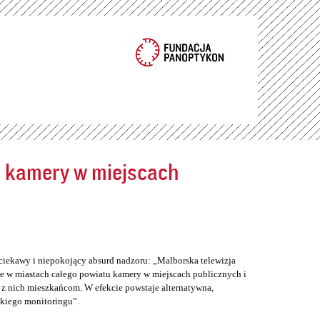
ć kamery w miejscach
ciekawy i niepokojący absurd nadzoru: „Malborska telewizja
e w miastach całego powiatu kamery w miejscach publicznych i
z nich mieszkańcom. W efekcie powstaje alternatywna,
skiego monitoringu”.