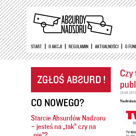
START
O AKCJI
REGULAMIN
AKTUALNOŚCI
O FUN
Czy 
publ
28.08.201
CO NOWEGO?
Nadesłan
Starcie Absurdów Nadzoru
– jesteś na „tak” czy na
„nie”?