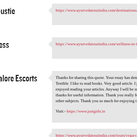
ustie
https://www.ayurvedatourindia.com/destinations/
https://www.ayurvedatourindia
4
ess
https://www.ayurvedatourindia.com/wellness-in-
https://www.ayurvedatourindia
4
lore Escorts
Thanks for sharing this quote. Your essay has dem
Thanks for sharing this quote
Terrible. I like to read books. Very good article. 
4
enjoyed reading your articles. Anyway I will be s
thanks for useful information. Thank you really fo
other subjects. Thank you so much for enjoying t
Visit:-
https://www.justgirls.in
A
https://www.ayurvedatourindia.com/tours/yoga-co