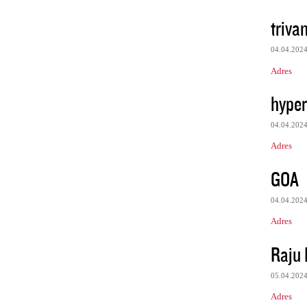
triva
04.04.202
Adres
hyper
04.04.202
Adres
GOA
04.04.202
Adres
Raju
05.04.202
Adres