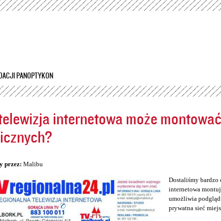
Przejdź
do
treści
DACJI PANOPTYKON
telewizja internetowa może montowa
icznych?
5
y przez:
Malibu
Dostaliśmy bardzo 
internetowa montuj
umożliwia podgląd 
prywatna sieć miej