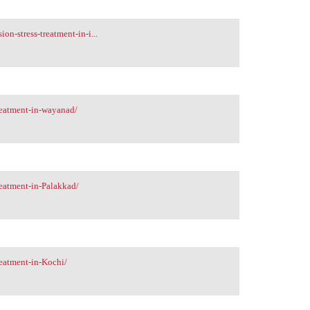
on-stress-treatment-in-i...
reatment-in-wayanad/
eatment-in-Palakkad/
eatment-in-Kochi/