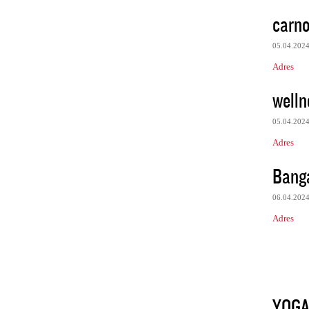
carno
05.04.202
Adres
welln
05.04.202
Adres
Banga
06.04.202
Adres
YOG