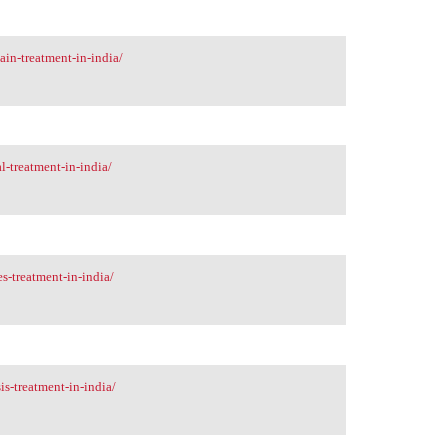
in-treatment-in-india/
l-treatment-in-india/
s-treatment-in-india/
is-treatment-in-india/