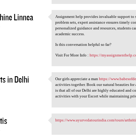
hine Linnea
Assignment help provides invaluable support to s
Assignment help provides
problem sets, expert assistance ensures timely 
4
personalized guidance and resources, students ca
academic success.
Is this conversation helpful so far?
Visit For More Info :
https://myassignmenthelp.
ts in Delhi
Our girls appreciate a man
https://www.babesofd
Our girls appreciate a man
activities together. Book our natural beauties for
4
is that all of our Delhi are highly educated and
activities with your Escort while maintaining pr
tis
https://www.ayurvedatourindia.com/tours/arthriti
https://www.ayurvedatourindia
4