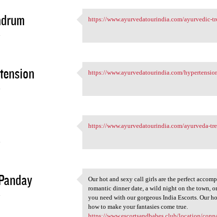
ndrum
https://www.ayurvedatourindia.com/ayurvedic-tr
https://www.ayurvedatourindia
4
tension
https://www.ayurvedatourindia.com/hypertension
https://www.ayurvedatourindia
4
https://www.ayurvedatourindia.com/ayurveda-tre
https://www.ayurvedatourindia
4
 Panday
Our hot and sexy call girls are the perfect accom
Our hot and sexy call girls
romantic dinner date, a wild night on the town, o
4
you need with our gorgeous India Escorts. Our ho
how to make your fantasies come true.
https://www.escortsandbabes.club/location/conna