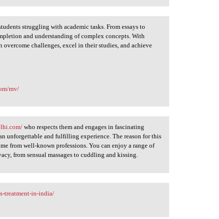
tudents struggling with academic tasks. From essays to
completion and understanding of complex concepts. With
n overcome challenges, excel in their studies, and achieve
com/mv/
elhi.com/
who respects them and engages in fascinating
 an unforgettable and fulfilling experience. The reason for this
 come from well-known professions. You can enjoy a range of
ivacy, from sensual massages to cuddling and kissing.
s-treatment-in-india/