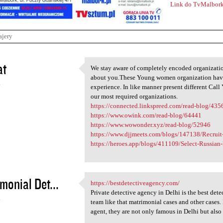
Link do TvMalbork
ajery
at
We stay aware of completely encoded organizati
We stay aware of completely
about you.These Young women organization have b
4
experience. In like manner present different Ca
our most required organizations.
https://connected.linkspreed.com/read-blog/435
https://www.owink.com/read-blog/64441
https://www.wowonder.xyz/read-blog/52946
https://www.djjmeets.com/blogs/147138/Recruit-
https://heroes.app/blogs/411109/Select-Russian-
monial Det...
https://bestdetectiveagency.com/
https://bestdetectiveagency
Private detective agency in Delhi is the best dete
4
team like that matrimonial cases and other cases.
agent, they are not only famous in Delhi but also 