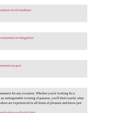
eatment-in-trivandrum/
-treatment-in-bangalore/
atments-in-goa/
paniment for any occasion. Whether you're looking for a
r an unforgettable evening of passion, you'll find exactly what
okers are experienced in all forms of pleasure and know just
ught-place-call-girls.html