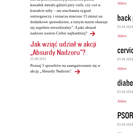
Adres
kawałek metalu gdzieś przy ciele, czy coś w
kształcie tuby – raz uruchamia sygnał
back 
ostrzegawczy i oznacza stracone 15 minut na
dodatkowe sprawdzenie, a innym razem okazuje
03.04.202
się zupełnie niewidzialny”. A jaki absurd
nadzoru uwiera Ciebie najbardziej?
Adres
Jak wziąć udział w akcji
cervi
„Absurdy Nadzoru"?
25.08.2015
03.04.202
Poznaj 5 sposobów na zaangażowanie się w
Adres
akcję „Absurdy Nadzoru".
diabe
03.04.202
Adres
PSOR
03.04.202