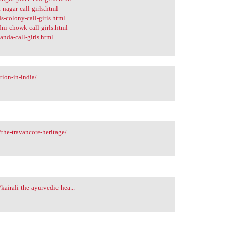
-nagar-call-girls.html
s-colony-call-girls.html
ni-chowk-call-girls.html
anda-call-girls.html
ion-in-india/
the-travancore-heritage/
airali-the-ayurvedic-hea...