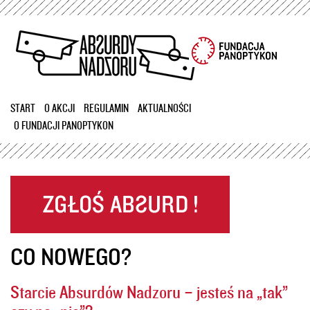
Przejdź
do
treści
START
O AKCJI
REGULAMIN
AKTUALNOŚCI
O FUNDACJI PANOPTYKON
CO NOWEGO?
Starcie Absurdów Nadzoru – jesteś na „tak”