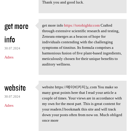
Thank you and good luck.
get more
get more info
https://totohighkr.com
Crafted
get more info https:/
through extensive scientific research and testing,
info
Zeneara emerges as a beacon of hope for
individuals contending with the challenging
symptoms of tinnitus. Its formula comprises a
30.07.2024
harmonious fusion of five plant-based ingredients,
Adres
meticulously chosen for their unique benefits to
auditory wellness.
website
website https://메이비카지노.com You make so
website https://메이비카지노.com
many great points here that I read your article a
30.07.2024
couple of times. Your views are in accordance with
my own for the most part. This is great content for
Adres
your readers.I bookmark this site and will track
down your posts often from now on. Much obliged
once more