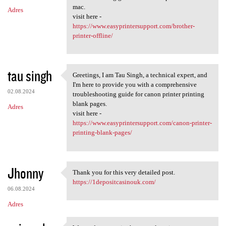
mac.
Adres
visit here -
https://www.easyprintersupport.com/brother-
printer-offline/
tau singh
Greetings, I am Tau Singh, a technical expert, and
Greetings, I am Tau Singh, a
I'm here to provide you with a comprehensive
02.08.2024
troubleshooting guide for canon printer printing
blank pages.
Adres
visit here -
https://www.easyprintersupport.com/canon-printer-
printing-blank-pages/
Jhonny
Thank you for this very detailed post.
Thank you for this very
https://1depositcasinouk.com/
06.08.2024
Adres