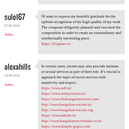
sulo167
I'd want to express my heartfelt gratitude for the
I'd want to express my
upfront recognition of the high quality of my work.
07.06.2024
The composer diligently planned and executed the
composition in order to create an extraordinary and
Adres
intellectually interesting piece.
https://fivgames.io
alexahills
In certain cases, escorts may also provide intimate
In certain cases, escorts may
or sexual services as part of their role. It’s crucial to
14.06.2024
approach the topic of escort services with
sensitivity and respect .
Adres
https://www.urfi.in/
https://www.sunnyescorts.in/
https://www.thebangaloreescort.com/
http://www.bangalore-escorts.in/
http://www.bangalore-escorts.org
https://www.dakshi.in/
http://www.bangaloreescortindia.co.in/
https://www.dimple-gupta.com/