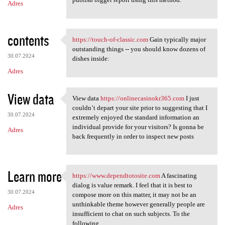
Adres
contents
https://touch-of-classic.com
Gain typically major
https://touch-of-classic.com
outstanding things -- you should know dozens of
30.07.2024
dishes inside:
Adres
View data
View data
https://onlinecasinokr365.com
I just
View data https:/
couldn’t depart your site prior to suggesting that I
30.07.2024
extremely enjoyed the standard information an
individual provide for your visitors? Is gonna be
Adres
back frequently in order to inspect new posts
Learn more
https://www.dependtotosite.com
A fascinating
https://www.dependtotosite
dialog is value remark. I feel that it is best to
30.07.2024
compose more on this matter, it may not be an
unthinkable theme however generally people are
Adres
insufficient to chat on such subjects. To the
following.