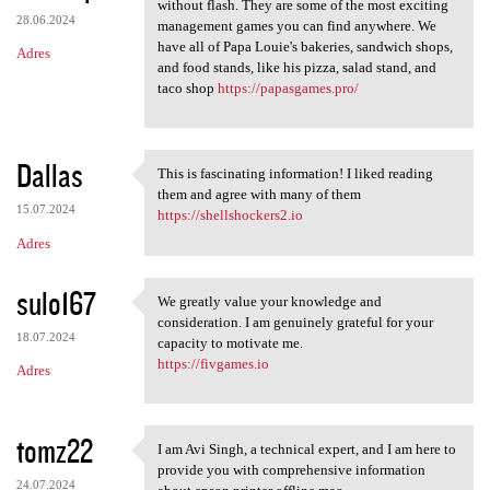
Many of our Papa's games can
without flash. They are some of the most exciting
28.06.2024
management games you can find anywhere. We
have all of Papa Louie's bakeries, sandwich shops,
Adres
and food stands, like his pizza, salad stand, and
taco shop
https://papasgames.pro/
Dallas
This is fascinating information! I liked reading
This is fascinating
them and agree with many of them
15.07.2024
https://shellshockers2.io
Adres
sulo167
We greatly value your knowledge and
We greatly value your
consideration. I am genuinely grateful for your
18.07.2024
capacity to motivate me.
https://fivgames.io
Adres
tomz22
I am Avi Singh, a technical expert, and I am here to
I am Avi Singh, a technical
provide you with comprehensive information
24.07.2024