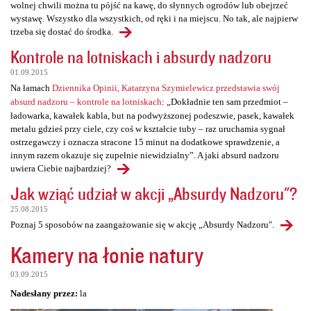
wolnej chwili można tu pójść na kawę, do słynnych ogrodów lub obejrzeć
wystawę. Wszystko dla wszystkich, od ręki i na miejscu. No tak, ale najpierw
trzeba się dostać do środka.
Kontrole na lotniskach i absurdy nadzoru
01.09.2015
Na łamach
Dziennika Opinii, Katarzyna Szymielewicz przedstawia swój
absurd nadzoru – kontrole na lotniskach
: „Dokładnie ten sam przedmiot –
ładowarka, kawałek kabla, but na podwyższonej podeszwie, pasek, kawałek
metalu gdzieś przy ciele, czy coś w kształcie tuby – raz uruchamia sygnał
ostrzegawczy i oznacza stracone 15 minut na dodatkowe sprawdzenie, a
innym razem okazuje się zupełnie niewidzialny”. A jaki absurd nadzoru
uwiera Ciebie najbardziej?
Jak wziąć udział w akcji „Absurdy Nadzoru"?
25.08.2015
Poznaj 5 sposobów na zaangażowanie się w akcję „Absurdy Nadzoru".
Kamery na łonie natury
03.09.2015
Nadesłany przez:
la