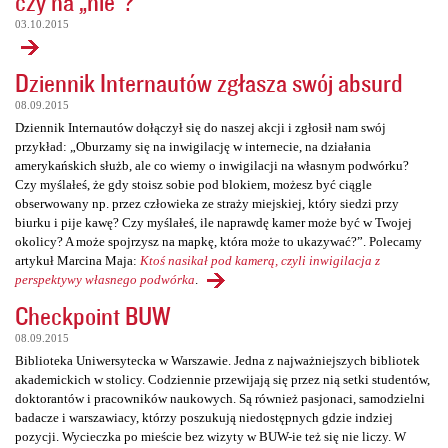
czy na „nie”?
03.10.2015
Dziennik Internautów zgłasza swój absurd
08.09.2015
Dziennik Internautów dołączył się do naszej akcji i zgłosił nam swój
przykład: „Oburzamy się na inwigilację w internecie, na działania
amerykańskich służb, ale co wiemy o inwigilacji na własnym podwórku?
Czy myślałeś, że gdy stoisz sobie pod blokiem, możesz być ciągle
obserwowany np. przez człowieka ze straży miejskiej, który siedzi przy
biurku i pije kawę? Czy myślałeś, ile naprawdę kamer może być w Twojej
okolicy? A może spojrzysz na mapkę, która może to ukazywać?”. Polecamy
artykuł Marcina Maja:
Ktoś nasikał pod kamerą, czyli inwigilacja z
perspektywy własnego podwórka
.
Checkpoint BUW
08.09.2015
Biblioteka Uniwersytecka w Warszawie. Jedna z najważniejszych bibliotek
akademickich w stolicy. Codziennie przewijają się przez nią setki studentów,
doktorantów i pracowników naukowych. Są również pasjonaci, samodzielni
badacze i warszawiacy, którzy poszukują niedostępnych gdzie indziej
pozycji. Wycieczka po mieście bez wizyty w BUW-ie też się nie liczy. W