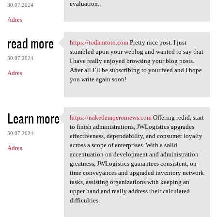
evaluation.
30.07.2024
Adres
read more
https://todamtoto.com
Pretty nice post. I just
https://todamtoto.com Pretty
stumbled upon your weblog and wanted to say that
30.07.2024
I have really enjoyed browsing your blog posts.
After all I’ll be subscribing to your feed and I hope
Adres
you write again soon!
Learn more
https://nakedemperornews.com
Offering redid, start
https://nakedemperornews.com
to finish administrations, JWLogistics upgrades
30.07.2024
effectiveness, dependability, and consumer loyalty
across a scope of enterprises. With a solid
Adres
accentuation on development and administration
greatness, JWLogistics guarantees consistent, on-
time conveyances and upgraded inventory network
tasks, assisting organizations with keeping an
upper hand and really address their calculated
difficulties.