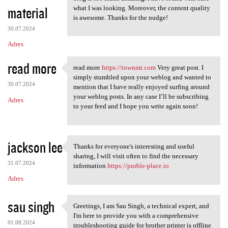
material
what I was looking. Moreover, the content quality
is awesome. Thanks for the nudge!
30.07.2024
Adres
read more
read more
https://townmt.com
Very great post. I
read more https://townmt.com
simply stumbled upon your weblog and wanted to
30.07.2024
mention that I have really enjoyed surfing around
your weblog posts. In any case I’ll be subscribing
Adres
to your feed and I hope you write again soon!
jackson lee
Thanks for everyone's interesting and useful
Thanks for everyone's
sharing, I will visit often to find the necessary
31.07.2024
information
https://purble-place.io
Adres
sau singh
Greetings, I am Sau Singh, a technical expert, and
Greetings, I am Sau Singh, a
I'm here to provide you with a comprehensive
01.08.2024
troubleshooting guide for brother printer is offline