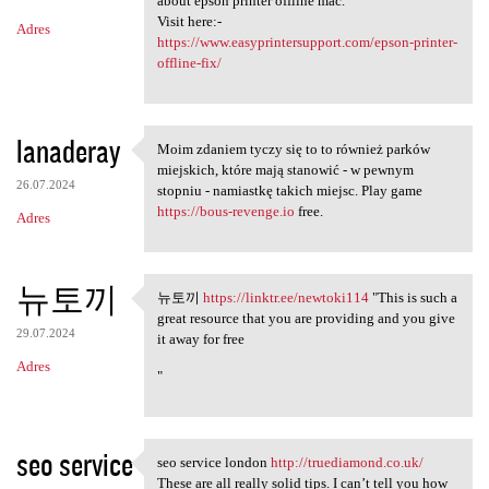
about epson printer offline mac.
Visit here:-
Adres
https://www.easyprintersupport.com/epson-printer-
offline-fix/
lanaderay
Moim zdaniem tyczy się to to również parków
Moim zdaniem tyczy się to to
miejskich, które mają stanowić - w pewnym
26.07.2024
stopniu - namiastkę takich miejsc. Play game
https://bous-revenge.io
free.
Adres
뉴토끼
뉴토끼
https://linktr.ee/newtoki114
"This is such a
뉴토끼 https://linktr.ee
great resource that you are providing and you give
29.07.2024
it away for free
Adres
"
seo service
seo service london
http://truediamond.co.uk/
seo service london http:/
These are all really solid tips. I can’t tell you how