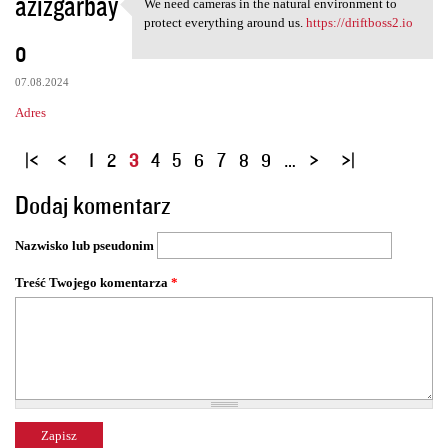
azizgarbay
We need cameras in the natural environment to
We need cameras in the
protect everything around us.
https://driftboss2.io
o
07.08.2024
Adres
S
1
2
3
4
5
6
7
8
9
…
t
Dodaj komentarz
r
o
Nazwisko lub pseudonim
n
y
Treść Twojego komentarza
*