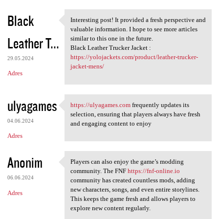
Black
Interesting post! It provided a fresh perspective and
Interesting post! It provided
valuable information. I hope to see more articles
Leather T...
similar to this one in the future.
Black Leather Trucker Jacket :
https://yolojackets.com/product/leather-trucker-
29.05.2024
jacket-mens/
Adres
ulyagames
https://ulyagames.com
frequently updates its
https://ulyagames.com
selection, ensuring that players always have fresh
04.06.2024
and engaging content to enjoy
Adres
Anonim
Players can also enjoy the game’s modding
Players can also enjoy the
community. The FNF
https://fnf-online.io
06.06.2024
community has created countless mods, adding
new characters, songs, and even entire storylines.
Adres
This keeps the game fresh and allows players to
explore new content regularly.