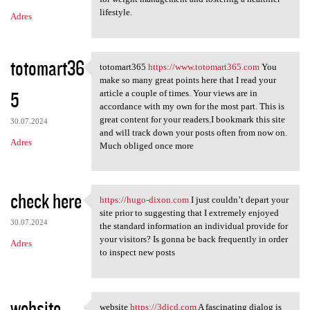
lifestyle.
Adres
totomart36
totomart365
https://www.totomart365.com
You
totomart365 https://www
make so many great points here that I read your
5
article a couple of times. Your views are in
accordance with my own for the most part. This is
great content for your readers.I bookmark this site
30.07.2024
and will track down your posts often from now on.
Adres
Much obliged once more
check here
https://hugo-dixon.com
I just couldn’t depart your
https://hugo-dixon.com I just
site prior to suggesting that I extremely enjoyed
30.07.2024
the standard information an individual provide for
your visitors? Is gonna be back frequently in order
Adres
to inspect new posts
website
website
https://3dicd.com
A fascinating dialog is