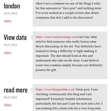
london
often I see a comment on one of the blogs I write
for that amounts to “nice post” and nothing more.
I’ve even worked at a couple of sites that delete
30.07.2024
comments that don’t add to the discussion!
Adres
View data
https://www.casinosesang.com
Can I say what
https://www.casinosesang.com
relief to find someone who really knows what
30.07.2024
theyre discussing on the net. You definitely have
learned to bring a difficulty to light making it
Adres
important. The diet should look at this and
understand why side on the story. I cant believe
youre less common simply because you definitely
possess the gift.
read more
https://www.fknapredak.com/
Great post. I was
https://www.fknapredak.com/
checking continuously this blog and I am
30.07.2024
impressed! Extremely helpful information
particularly the last part I care for such info a lot. I
Adres
was seeking this certain info for a very long time.