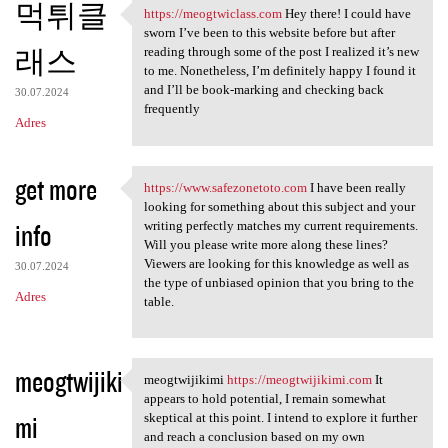
먹튀클
https://meogtwiclass.com
Hey there! I could have
https://meogtwiclass.com Hey
sworn I’ve been to this website before but after
래스
reading through some of the post I realized it’s new
to me. Nonetheless, I’m definitely happy I found it
and I’ll be book-marking and checking back
30.07.2024
frequently
Adres
get more
https://www.safezonetoto.com
I have been really
https://www.safezonetoto.com
looking for something about this subject and your
info
writing perfectly matches my current requirements.
Will you please write more along these lines?
Viewers are looking for this knowledge as well as
30.07.2024
the type of unbiased opinion that you bring to the
Adres
table.
meogtwijiki
meogtwijikimi
https://meogtwijikimi.com
It
meogtwijikimi https:/
appears to hold potential, I remain somewhat
mi
skeptical at this point. I intend to explore it further
and reach a conclusion based on my own