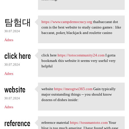
탐험대
https://www.campdemocracy.org
thaibaccarat dot
https://www.campdemocracy.org
com is the best website to study casino games : like
30.07.2024
baccarat, poker, blackjack and roulette casino
Adres
click here
click here
https://totocommunity24.com
I gotta
click here https:/
bookmark this website it seems very useful very
30.07.2024
helpful
Adres
website
website
https://meogtwi365.com
Gain typically
website https://meogtwi365
major outstanding things -- you should know
30.07.2024
dozens of dishes inside:
Adres
reference
reference material
https://tossmantoto.com
Your
reference material https:/
blog is too much amazing. I have found with ease