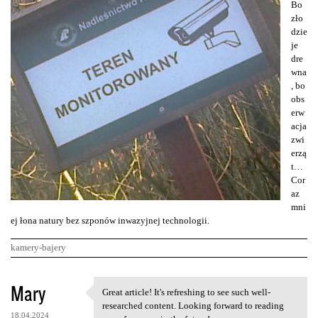
Bo
zło
dzie
je
dre
wna
, bo
obs
erw
acja
zwi
erzą
t…
Cor
az
mni
ej łona natury bez szponów inwazyjnej technologii.
kamery-bajery
K
Mary
Great article! It's refreshing to see such well-
Great article! It's
o
researched content. Looking forward to reading
18.04.2024