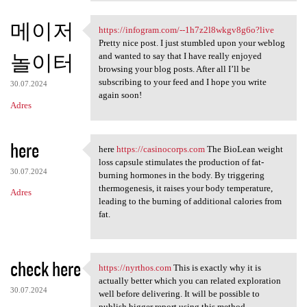
메이저
https://infogram.com/--1h7z2l8wkgv8g6o?live
https://infogram.com/-
Pretty nice post. I just stumbled upon your weblog
놀이터
and wanted to say that I have really enjoyed
browsing your blog posts. After all I’ll be
subscribing to your feed and I hope you write
30.07.2024
again soon!
Adres
here
here
https://casinocorps.com
The BioLean weight
here https://casinocorps
loss capsule stimulates the production of fat-
30.07.2024
burning hormones in the body. By triggering
thermogenesis, it raises your body temperature,
Adres
leading to the burning of additional calories from
fat.
check here
https://nyrthos.com
This is exactly why it is
https://nyrthos.com This is
actually better which you can related exploration
30.07.2024
well before delivering. It will be possible to
publish bigger report using this method.