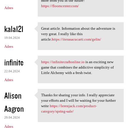
m
more from you in the future!
https://floorscenter.com/
Adres
e
n
t
kala121
Great article. Information about the adventure is
Great article. Information
a
very great. I really like this
19.04.2024
article.
https://iterasacucarti.com/gelin/
r
Adres
z
e
infinite
https://infinitecraftonline.io
is an exciting new
https://infinitecraftonline
game that combines the addictive simplicity of
22.04.2024
Little Alchemy with a fresh twist.
Adres
Alison
Thanks for sharing your info. I really appreciate
Thanks for sharing your info.
your efforts and I will be waiting for your further
Aagron
write
https://lerenjack.com/product-
category/spring-sale/
29.04.2024
Adres