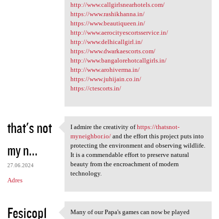
http://www.callgirlsnearhotels.com/
https://www.rashikhanna.in/
https://www.beautiqueen.in/
http://www.aerocityescortsservice.in/
http://www.delhicallgirl.in/
https://www.dwarkaescorts.com/
http://www.bangalorehotcallgirls.in/
http://www.arohiverma.in/
https://www.juhijain.co.in/
https://ctescorts.in/
that's not
I admire the creativity of
https://thatsnot-
I admire the creativity of
myneighbor.io/
and the effort this project puts into
my n...
protecting the environment and observing wildlife.
It is a commendable effort to preserve natural
beauty from the encroachment of modern
27.06.2024
technology.
Adres
Fesicop1
Many of our Papa's games can now be played