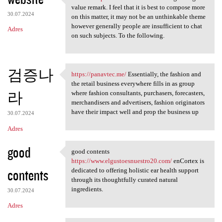
website https://3dicd.com A
value remark. I feel that it is best to compose more
30.07.2024
on this matter, it may not be an unthinkable theme
however generally people are insufficient to chat
Adres
on such subjects. To the following.
검증나
https://panavtec.me/
Essentially, the fashion and
https://panavtec.me/
the retail business everywhere fills in as group
라
where fashion consultants, purchasers, forecasters,
merchandisers and advertisers, fashion originators
have their impact well and prop the business up
30.07.2024
Adres
good
good contents
good contents https://www
https://www.elgustoesnuestro20.com/
enCortex is
contents
dedicated to offering holistic ear health support
through its thoughtfully curated natural
ingredients.
30.07.2024
Adres