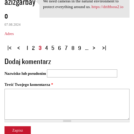
azizgarbay
We need cameras in the natural environment to
We need cameras in the
protect everything around us.
https://driftboss2.io
o
07.08.2024
Adres
S
1
2
3
4
5
6
7
8
9
…
t
Dodaj komentarz
r
o
Nazwisko lub pseudonim
n
y
Treść Twojego komentarza
*