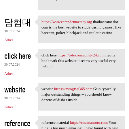
탐험대
https://www.campdemocracy.org
thaibaccarat dot
https://www.campdemocracy.org
com is the best website to study casino games : like
30.07.2024
baccarat, poker, blackjack and roulette casino
Adres
click here
click here
https://totocommunity24.com
I gotta
click here https:/
bookmark this website it seems very useful very
30.07.2024
helpful
Adres
website
website
https://meogtwi365.com
Gain typically
website https://meogtwi365
major outstanding things -- you should know
30.07.2024
dozens of dishes inside:
Adres
reference
reference material
https://tossmantoto.com
Your
reference material https:/
blog is too much amazing. I have found with ease