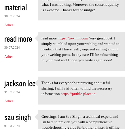
material
what I was looking. Moreover, the content quality
is awesome. Thanks for the nudge!
30.07.2024
Adres
read more
read more
https://townmt.com
Very great post. I
read more https://townmt.com
simply stumbled upon your weblog and wanted to
30.07.2024
mention that I have really enjoyed surfing around
your weblog posts. In any case I’ll be subscribing
Adres
to your feed and I hope you write again soon!
jackson lee
Thanks for everyone's interesting and useful
Thanks for everyone's
sharing, I will visit often to find the necessary
31.07.2024
information
https://purble-place.io
Adres
sau singh
Greetings, I am Sau Singh, a technical expert, and
Greetings, I am Sau Singh, a
I'm here to provide you with a comprehensive
01.08.2024
troubleshooting guide for brother printer is offline