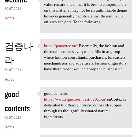
website https://3dicd.com A
value remark. I feel that it is best to compose more
30.07.2024
on this matter, it may not be an unthinkable theme
however generally people are insufficient to chat
Adres
on such subjects. To the following.
검증나
https://panavtec.me/
Essentially, the fashion and
https://panavtec.me/
the retail business everywhere fills in as group
라
where fashion consultants, purchasers, forecasters,
merchandisers and advertisers, fashion originators
have their impact well and prop the business up
30.07.2024
Adres
good
good contents
good contents https://www
https://www.elgustoesnuestro20.com/
enCortex is
contents
dedicated to offering holistic ear health support
through its thoughtfully curated natural
ingredients.
30.07.2024
Adres