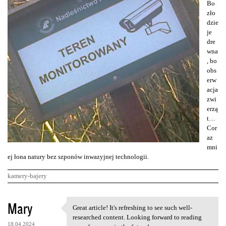
Bo
zło
dzie
je
dre
wna
, bo
obs
erw
acja
zwi
erzą
t…
Cor
az
mni
ej łona natury bez szponów inwazyjnej technologii.
kamery-bajery
K
Mary
Great article! It's refreshing to see such well-
Great article! It's
o
researched content. Looking forward to reading
18.04.2024