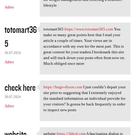
lifestyle.
Adres
totomart36
totomart365
https://www.totomart365.com
You
totomart365 https://www
make so many great points here that I read your
5
article a couple of times. Your views are in
accordance with my own for the most part. This is
great content for your readers.I bookmark this site
30.07.2024
and will track down your posts often from now on.
Adres
Much obliged once more
check here
https://hugo-dixon.com
I just couldn’t depart your
https://hugo-dixon.com I just
site prior to suggesting that I extremely enjoyed
30.07.2024
the standard information an individual provide for
your visitors? Is gonna be back frequently in order
Adres
to inspect new posts
website
website
https://3dicd.com
A fascinating dialog is