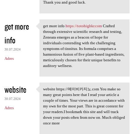
Thank you and good luck.
get more
get more info
https://totohighkr.com
Crafted
get more info https:/
through extensive scientific research and testing,
info
Zeneara emerges as a beacon of hope for
individuals contending with the challenging
symptoms of tinnitus. Its formula comprises a
30.07.2024
harmonious fusion of five plant-based ingredients,
Adres
meticulously chosen for their unique benefits to
auditory wellness.
website
website https://메이비카지노.com You make so
website https://메이비카지노.com
many great points here that I read your article a
30.07.2024
couple of times. Your views are in accordance with
my own for the most part. This is great content for
Adres
your readers.I bookmark this site and will track
down your posts often from now on. Much obliged
once more