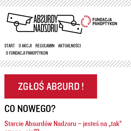
Przejdź
do
treści
START
O AKCJI
REGULAMIN
AKTUALNOŚCI
O FUNDACJI PANOPTYKON
CO NOWEGO?
Starcie Absurdów Nadzoru – jesteś na „tak”