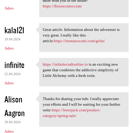
m
more from you in the future!
https://floorscenter.com/
Adres
e
n
t
kala121
Great article. Information about the adventure is
Great article. Information
a
very great. I really like this
19.04.2024
article.
https://iterasacucarti.com/gelin/
r
Adres
z
e
infinite
https://infinitecraftonline.io
is an exciting new
https://infinitecraftonline
game that combines the addictive simplicity of
22.04.2024
Little Alchemy with a fresh twist.
Adres
Alison
Thanks for sharing your info. I really appreciate
Thanks for sharing your info.
your efforts and I will be waiting for your further
Aagron
write
https://lerenjack.com/product-
category/spring-sale/
29.04.2024
Adres