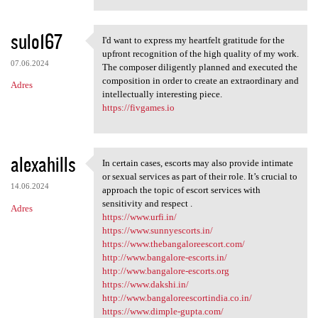
sulo167
I'd want to express my heartfelt gratitude for the
I'd want to express my
upfront recognition of the high quality of my work.
07.06.2024
The composer diligently planned and executed the
composition in order to create an extraordinary and
Adres
intellectually interesting piece.
https://fivgames.io
alexahills
In certain cases, escorts may also provide intimate
In certain cases, escorts may
or sexual services as part of their role. It’s crucial to
14.06.2024
approach the topic of escort services with
sensitivity and respect .
Adres
https://www.urfi.in/
https://www.sunnyescorts.in/
https://www.thebangaloreescort.com/
http://www.bangalore-escorts.in/
http://www.bangalore-escorts.org
https://www.dakshi.in/
http://www.bangaloreescortindia.co.in/
https://www.dimple-gupta.com/