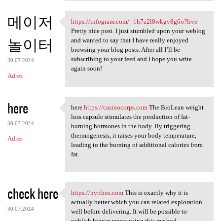
메이저
https://infogram.com/--1h7z2l8wkgv8g6o?live
https://infogram.com/-
Pretty nice post. I just stumbled upon your weblog
놀이터
and wanted to say that I have really enjoyed
browsing your blog posts. After all I’ll be
subscribing to your feed and I hope you write
30.07.2024
again soon!
Adres
here
here
https://casinocorps.com
The BioLean weight
here https://casinocorps
loss capsule stimulates the production of fat-
30.07.2024
burning hormones in the body. By triggering
thermogenesis, it raises your body temperature,
Adres
leading to the burning of additional calories from
fat.
check here
https://nyrthos.com
This is exactly why it is
https://nyrthos.com This is
actually better which you can related exploration
30.07.2024
well before delivering. It will be possible to
publish bigger report using this method.