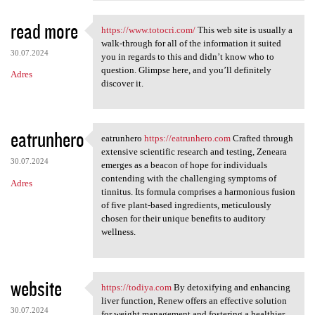
read more
https://www.totocri.com/
This web site is usually a
https://www.totocri.com/ This
walk-through for all of the information it suited
30.07.2024
you in regards to this and didn’t know who to
question. Glimpse here, and you’ll definitely
Adres
discover it.
eatrunhero
eatrunhero
https://eatrunhero.com
Crafted through
eatrunhero https:/
extensive scientific research and testing, Zeneara
30.07.2024
emerges as a beacon of hope for individuals
contending with the challenging symptoms of
Adres
tinnitus. Its formula comprises a harmonious fusion
of five plant-based ingredients, meticulously
chosen for their unique benefits to auditory
wellness.
website
https://todiya.com
By detoxifying and enhancing
https://todiya.com By
liver function, Renew offers an effective solution
30.07.2024
for weight management and fostering a healthier