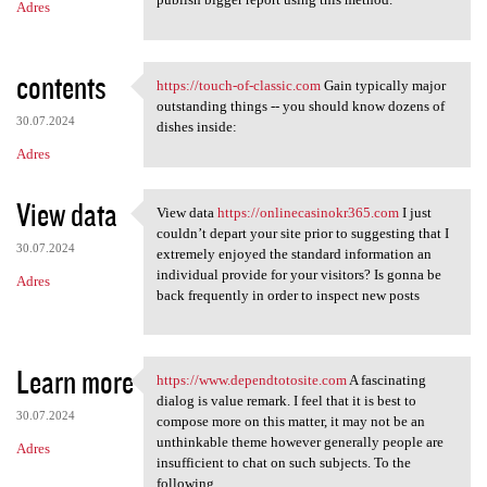
Adres
contents
https://touch-of-classic.com
Gain typically major
https://touch-of-classic.com
outstanding things -- you should know dozens of
30.07.2024
dishes inside:
Adres
View data
View data
https://onlinecasinokr365.com
I just
View data https:/
couldn’t depart your site prior to suggesting that I
30.07.2024
extremely enjoyed the standard information an
individual provide for your visitors? Is gonna be
Adres
back frequently in order to inspect new posts
Learn more
https://www.dependtotosite.com
A fascinating
https://www.dependtotosite
dialog is value remark. I feel that it is best to
30.07.2024
compose more on this matter, it may not be an
unthinkable theme however generally people are
Adres
insufficient to chat on such subjects. To the
following.