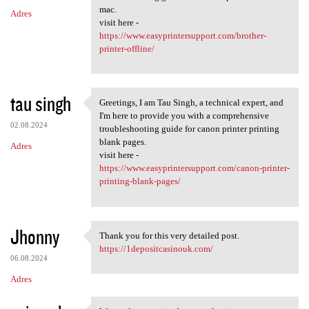
mac.
Adres
visit here -
https://www.easyprintersupport.com/brother-
printer-offline/
tau singh
Greetings, I am Tau Singh, a technical expert, and
Greetings, I am Tau Singh, a
I'm here to provide you with a comprehensive
02.08.2024
troubleshooting guide for canon printer printing
blank pages.
Adres
visit here -
https://www.easyprintersupport.com/canon-printer-
printing-blank-pages/
Jhonny
Thank you for this very detailed post.
Thank you for this very
https://1depositcasinouk.com/
06.08.2024
Adres