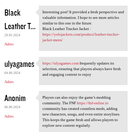
Black
Interesting post! It provided a fresh perspective and
Interesting post! It provided
valuable information. I hope to see more articles
Leather T...
similar to this one in the future.
Black Leather Trucker Jacket :
https://yolojackets.com/product/leather-trucker-
29.05.2024
jacket-mens/
Adres
ulyagames
https://ulyagames.com
frequently updates its
https://ulyagames.com
selection, ensuring that players always have fresh
04.06.2024
and engaging content to enjoy
Adres
Anonim
Players can also enjoy the game’s modding
Players can also enjoy the
community. The FNF
https://fnf-online.io
06.06.2024
community has created countless mods, adding
new characters, songs, and even entire storylines.
Adres
This keeps the game fresh and allows players to
explore new content regularly.