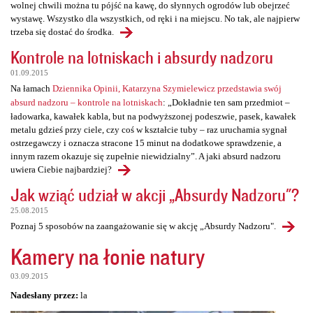
wolnej chwili można tu pójść na kawę, do słynnych ogrodów lub obejrzeć
wystawę. Wszystko dla wszystkich, od ręki i na miejscu. No tak, ale najpierw
trzeba się dostać do środka.
Kontrole na lotniskach i absurdy nadzoru
01.09.2015
Na łamach
Dziennika Opinii, Katarzyna Szymielewicz przedstawia swój
absurd nadzoru – kontrole na lotniskach
: „Dokładnie ten sam przedmiot –
ładowarka, kawałek kabla, but na podwyższonej podeszwie, pasek, kawałek
metalu gdzieś przy ciele, czy coś w kształcie tuby – raz uruchamia sygnał
ostrzegawczy i oznacza stracone 15 minut na dodatkowe sprawdzenie, a
innym razem okazuje się zupełnie niewidzialny”. A jaki absurd nadzoru
uwiera Ciebie najbardziej?
Jak wziąć udział w akcji „Absurdy Nadzoru"?
25.08.2015
Poznaj 5 sposobów na zaangażowanie się w akcję „Absurdy Nadzoru".
Kamery na łonie natury
03.09.2015
Nadesłany przez:
la