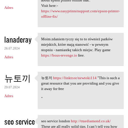
about epson printer offline mac.
Visit here:-
Adres
https://www.easyprintersupport.com/epson-printer-
offline-fix/
lanaderay
Moim zdaniem tyczy się to to również parków
Moim zdaniem tyczy się to to
miejskich, które mają stanowić - w pewnym
26.07.2024
stopniu - namiastkę takich miejsc. Play game
https://bous-revenge.io
free.
Adres
뉴토끼
뉴토끼
https://linktr.ee/newtoki114
"This is such a
뉴토끼 https://linktr.ee
great resource that you are providing and you give
29.07.2024
it away for free
Adres
"
seo service
seo service london
http://truediamond.co.uk/
seo service london http:/
These are all really solid tips. I can’t tell you how