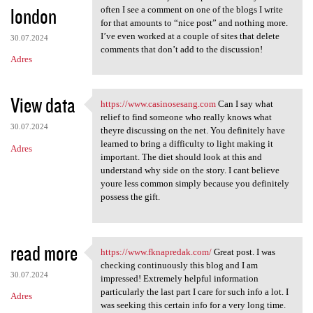
london
often I see a comment on one of the blogs I write
for that amounts to “nice post” and nothing more.
I’ve even worked at a couple of sites that delete
30.07.2024
comments that don’t add to the discussion!
Adres
View data
https://www.casinosesang.com
Can I say what
https://www.casinosesang.com
relief to find someone who really knows what
30.07.2024
theyre discussing on the net. You definitely have
learned to bring a difficulty to light making it
Adres
important. The diet should look at this and
understand why side on the story. I cant believe
youre less common simply because you definitely
possess the gift.
read more
https://www.fknapredak.com/
Great post. I was
https://www.fknapredak.com/
checking continuously this blog and I am
30.07.2024
impressed! Extremely helpful information
particularly the last part I care for such info a lot. I
Adres
was seeking this certain info for a very long time.