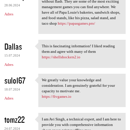
Many of our Papa's games can
without flash. They are some of the most exciting
28.06.2024
management games you can find anywhere. We
have all of Papa Louie's bakeries, sandwich shops,
Adres
and food stands, like his pizza, salad stand, and
taco shop
https://papasgames.pro/
Dallas
This is fascinating information! I liked reading
This is fascinating
them and agree with many of them
15.07.2024
https://shellshockers2.io
Adres
sulo167
We greatly value your knowledge and
We greatly value your
consideration. I am genuinely grateful for your
18.07.2024
capacity to motivate me.
https://fivgames.io
Adres
tomz22
I am Avi Singh, a technical expert, and I am here to
I am Avi Singh, a technical
provide you with comprehensive information
24.07.2024