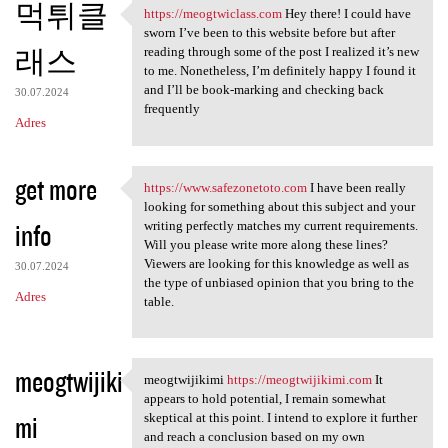
먹튀클
https://meogtwiclass.com
Hey there! I could have
https://meogtwiclass.com Hey
sworn I’ve been to this website before but after
래스
reading through some of the post I realized it’s new
to me. Nonetheless, I’m definitely happy I found it
and I’ll be book-marking and checking back
30.07.2024
frequently
Adres
get more
https://www.safezonetoto.com
I have been really
https://www.safezonetoto.com
looking for something about this subject and your
info
writing perfectly matches my current requirements.
Will you please write more along these lines?
Viewers are looking for this knowledge as well as
30.07.2024
the type of unbiased opinion that you bring to the
Adres
table.
meogtwijiki
meogtwijikimi
https://meogtwijikimi.com
It
meogtwijikimi https:/
appears to hold potential, I remain somewhat
mi
skeptical at this point. I intend to explore it further
and reach a conclusion based on my own