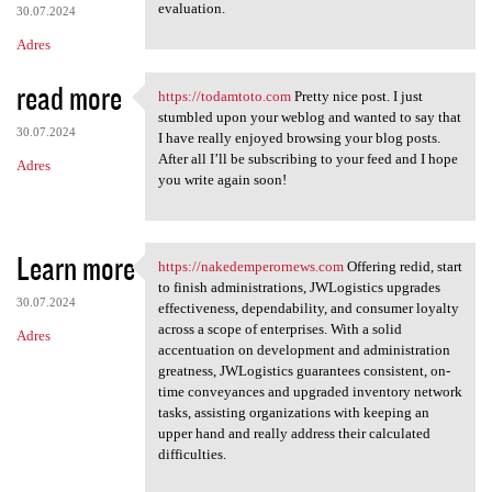
evaluation.
30.07.2024
Adres
read more
https://todamtoto.com
Pretty nice post. I just
https://todamtoto.com Pretty
stumbled upon your weblog and wanted to say that
30.07.2024
I have really enjoyed browsing your blog posts.
After all I’ll be subscribing to your feed and I hope
Adres
you write again soon!
Learn more
https://nakedemperornews.com
Offering redid, start
https://nakedemperornews.com
to finish administrations, JWLogistics upgrades
30.07.2024
effectiveness, dependability, and consumer loyalty
across a scope of enterprises. With a solid
Adres
accentuation on development and administration
greatness, JWLogistics guarantees consistent, on-
time conveyances and upgraded inventory network
tasks, assisting organizations with keeping an
upper hand and really address their calculated
difficulties.