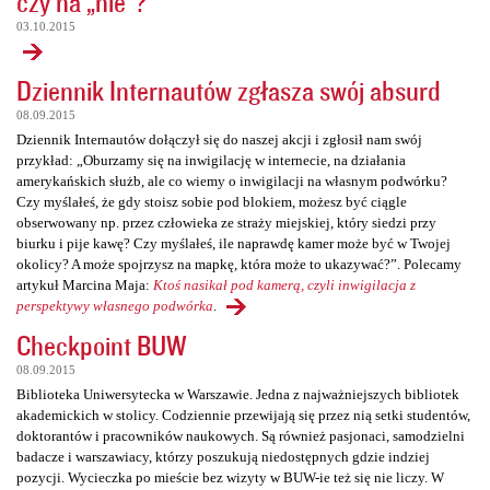
czy na „nie”?
03.10.2015
Dziennik Internautów zgłasza swój absurd
08.09.2015
Dziennik Internautów dołączył się do naszej akcji i zgłosił nam swój
przykład: „Oburzamy się na inwigilację w internecie, na działania
amerykańskich służb, ale co wiemy o inwigilacji na własnym podwórku?
Czy myślałeś, że gdy stoisz sobie pod blokiem, możesz być ciągle
obserwowany np. przez człowieka ze straży miejskiej, który siedzi przy
biurku i pije kawę? Czy myślałeś, ile naprawdę kamer może być w Twojej
okolicy? A może spojrzysz na mapkę, która może to ukazywać?”. Polecamy
artykuł Marcina Maja:
Ktoś nasikał pod kamerą, czyli inwigilacja z
perspektywy własnego podwórka
.
Checkpoint BUW
08.09.2015
Biblioteka Uniwersytecka w Warszawie. Jedna z najważniejszych bibliotek
akademickich w stolicy. Codziennie przewijają się przez nią setki studentów,
doktorantów i pracowników naukowych. Są również pasjonaci, samodzielni
badacze i warszawiacy, którzy poszukują niedostępnych gdzie indziej
pozycji. Wycieczka po mieście bez wizyty w BUW-ie też się nie liczy. W