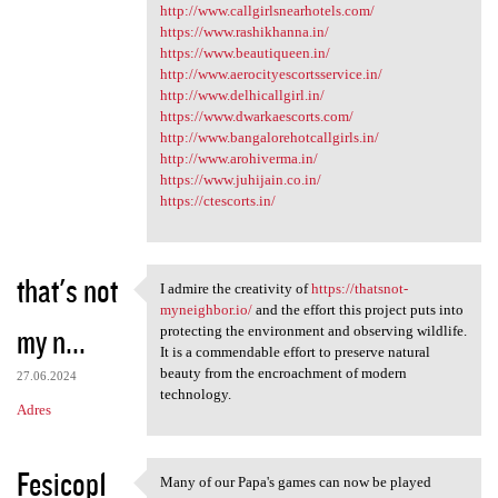
http://www.callgirlsnearhotels.com/
https://www.rashikhanna.in/
https://www.beautiqueen.in/
http://www.aerocityescortsservice.in/
http://www.delhicallgirl.in/
https://www.dwarkaescorts.com/
http://www.bangalorehotcallgirls.in/
http://www.arohiverma.in/
https://www.juhijain.co.in/
https://ctescorts.in/
that's not
I admire the creativity of
https://thatsnot-
I admire the creativity of
myneighbor.io/
and the effort this project puts into
my n...
protecting the environment and observing wildlife.
It is a commendable effort to preserve natural
beauty from the encroachment of modern
27.06.2024
technology.
Adres
Fesicop1
Many of our Papa's games can now be played