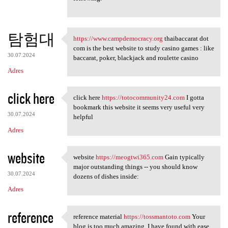
탐험대
https://www.campdemocracy.org
thaibaccarat dot
https://www.campdemocracy.org
com is the best website to study casino games : like
30.07.2024
baccarat, poker, blackjack and roulette casino
Adres
click here
click here
https://totocommunity24.com
I gotta
click here https:/
bookmark this website it seems very useful very
30.07.2024
helpful
Adres
website
website
https://meogtwi365.com
Gain typically
website https://meogtwi365
major outstanding things -- you should know
30.07.2024
dozens of dishes inside:
Adres
reference
reference material
https://tossmantoto.com
Your
reference material https:/
blog is too much amazing. I have found with ease