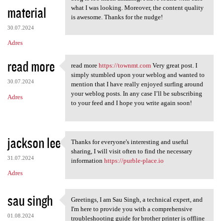
material
what I was looking. Moreover, the content quality
is awesome. Thanks for the nudge!
30.07.2024
Adres
read more
read more
https://townmt.com
Very great post. I
read more https://townmt.com
simply stumbled upon your weblog and wanted to
30.07.2024
mention that I have really enjoyed surfing around
your weblog posts. In any case I’ll be subscribing
Adres
to your feed and I hope you write again soon!
jackson lee
Thanks for everyone's interesting and useful
Thanks for everyone's
sharing, I will visit often to find the necessary
31.07.2024
information
https://purble-place.io
Adres
sau singh
Greetings, I am Sau Singh, a technical expert, and
Greetings, I am Sau Singh, a
I'm here to provide you with a comprehensive
01.08.2024
troubleshooting guide for brother printer is offline