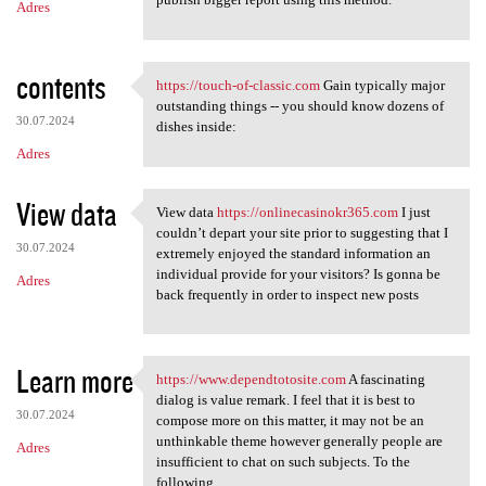
Adres
contents
https://touch-of-classic.com
Gain typically major
https://touch-of-classic.com
outstanding things -- you should know dozens of
30.07.2024
dishes inside:
Adres
View data
View data
https://onlinecasinokr365.com
I just
View data https:/
couldn’t depart your site prior to suggesting that I
30.07.2024
extremely enjoyed the standard information an
individual provide for your visitors? Is gonna be
Adres
back frequently in order to inspect new posts
Learn more
https://www.dependtotosite.com
A fascinating
https://www.dependtotosite
dialog is value remark. I feel that it is best to
30.07.2024
compose more on this matter, it may not be an
unthinkable theme however generally people are
Adres
insufficient to chat on such subjects. To the
following.