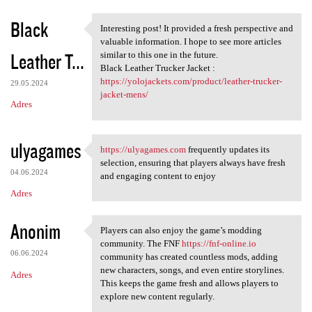
Black
Interesting post! It provided a fresh perspective and
Interesting post! It provided
valuable information. I hope to see more articles
Leather T...
similar to this one in the future.
Black Leather Trucker Jacket :
https://yolojackets.com/product/leather-trucker-
29.05.2024
jacket-mens/
Adres
ulyagames
https://ulyagames.com
frequently updates its
https://ulyagames.com
selection, ensuring that players always have fresh
04.06.2024
and engaging content to enjoy
Adres
Anonim
Players can also enjoy the game’s modding
Players can also enjoy the
community. The FNF
https://fnf-online.io
06.06.2024
community has created countless mods, adding
new characters, songs, and even entire storylines.
Adres
This keeps the game fresh and allows players to
explore new content regularly.