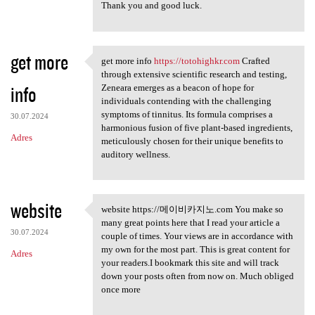
Thank you and good luck.
get more
get more info
https://totohighkr.com
Crafted
get more info https:/
through extensive scientific research and testing,
info
Zeneara emerges as a beacon of hope for
individuals contending with the challenging
symptoms of tinnitus. Its formula comprises a
30.07.2024
harmonious fusion of five plant-based ingredients,
Adres
meticulously chosen for their unique benefits to
auditory wellness.
website
website https://메이비카지노.com You make so
website https://메이비카지노.com
many great points here that I read your article a
30.07.2024
couple of times. Your views are in accordance with
my own for the most part. This is great content for
Adres
your readers.I bookmark this site and will track
down your posts often from now on. Much obliged
once more