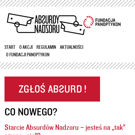
Przejdź
do
treści
START
O AKCJI
REGULAMIN
AKTUALNOŚCI
O FUNDACJI PANOPTYKON
CO NOWEGO?
Starcie Absurdów Nadzoru – jesteś na „tak”