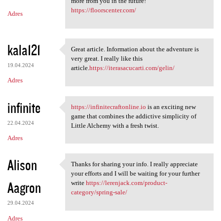
m
more from you in the future!
https://floorscenter.com/
Adres
e
n
t
kala121
Great article. Information about the adventure is
Great article. Information
a
very great. I really like this
19.04.2024
article.
https://iterasacucarti.com/gelin/
r
Adres
z
e
infinite
https://infinitecraftonline.io
is an exciting new
https://infinitecraftonline
game that combines the addictive simplicity of
22.04.2024
Little Alchemy with a fresh twist.
Adres
Alison
Thanks for sharing your info. I really appreciate
Thanks for sharing your info.
your efforts and I will be waiting for your further
Aagron
write
https://lerenjack.com/product-
category/spring-sale/
29.04.2024
Adres