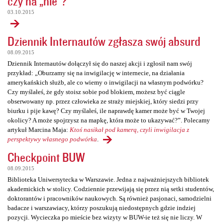
czy na „nie”?
03.10.2015
Dziennik Internautów zgłasza swój absurd
08.09.2015
Dziennik Internautów dołączył się do naszej akcji i zgłosił nam swój
przykład: „Oburzamy się na inwigilację w internecie, na działania
amerykańskich służb, ale co wiemy o inwigilacji na własnym podwórku?
Czy myślałeś, że gdy stoisz sobie pod blokiem, możesz być ciągle
obserwowany np. przez człowieka ze straży miejskiej, który siedzi przy
biurku i pije kawę? Czy myślałeś, ile naprawdę kamer może być w Twojej
okolicy? A może spojrzysz na mapkę, która może to ukazywać?”. Polecamy
artykuł Marcina Maja:
Ktoś nasikał pod kamerą, czyli inwigilacja z
perspektywy własnego podwórka
.
Checkpoint BUW
08.09.2015
Biblioteka Uniwersytecka w Warszawie. Jedna z najważniejszych bibliotek
akademickich w stolicy. Codziennie przewijają się przez nią setki studentów,
doktorantów i pracowników naukowych. Są również pasjonaci, samodzielni
badacze i warszawiacy, którzy poszukują niedostępnych gdzie indziej
pozycji. Wycieczka po mieście bez wizyty w BUW-ie też się nie liczy. W