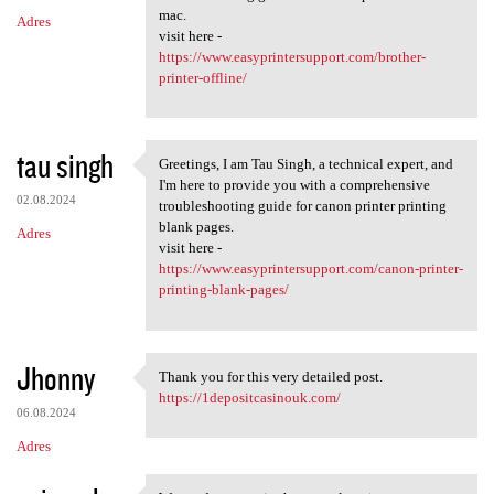
mac.
Adres
visit here -
https://www.easyprintersupport.com/brother-
printer-offline/
tau singh
Greetings, I am Tau Singh, a technical expert, and
Greetings, I am Tau Singh, a
I'm here to provide you with a comprehensive
02.08.2024
troubleshooting guide for canon printer printing
blank pages.
Adres
visit here -
https://www.easyprintersupport.com/canon-printer-
printing-blank-pages/
Jhonny
Thank you for this very detailed post.
Thank you for this very
https://1depositcasinouk.com/
06.08.2024
Adres