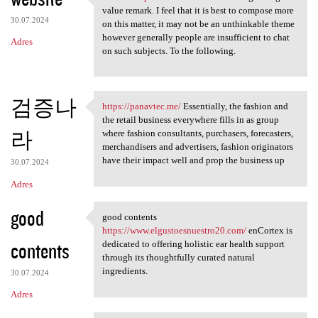
website https://3dicd.com A
value remark. I feel that it is best to compose more
30.07.2024
on this matter, it may not be an unthinkable theme
however generally people are insufficient to chat
Adres
on such subjects. To the following.
검증나
https://panavtec.me/
Essentially, the fashion and
https://panavtec.me/
the retail business everywhere fills in as group
라
where fashion consultants, purchasers, forecasters,
merchandisers and advertisers, fashion originators
have their impact well and prop the business up
30.07.2024
Adres
good
good contents
good contents https://www
https://www.elgustoesnuestro20.com/
enCortex is
contents
dedicated to offering holistic ear health support
through its thoughtfully curated natural
ingredients.
30.07.2024
Adres