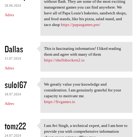
Many of our Papa's games can
without flash. They are some of the most exciting
28.06.2024
management games you can find anywhere. We
have all of Papa Louie's bakeries, sandwich shops,
Adres
and food stands, like his pizza, salad stand, and
taco shop
https://papasgames.pro/
Dallas
This is fascinating information! I liked reading
This is fascinating
them and agree with many of them
15.07.2024
https://shellshockers2.io
Adres
sulo167
We greatly value your knowledge and
We greatly value your
consideration. I am genuinely grateful for your
18.07.2024
capacity to motivate me.
https://fivgames.io
Adres
tomz22
I am Avi Singh, a technical expert, and I am here to
I am Avi Singh, a technical
provide you with comprehensive information
24.07.2024