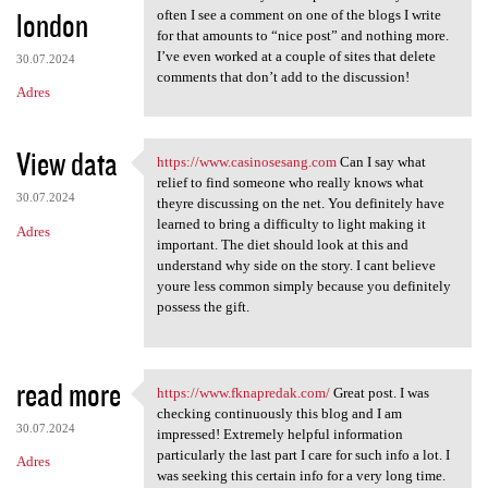
london
often I see a comment on one of the blogs I write
for that amounts to “nice post” and nothing more.
I’ve even worked at a couple of sites that delete
30.07.2024
comments that don’t add to the discussion!
Adres
View data
https://www.casinosesang.com
Can I say what
https://www.casinosesang.com
relief to find someone who really knows what
30.07.2024
theyre discussing on the net. You definitely have
learned to bring a difficulty to light making it
Adres
important. The diet should look at this and
understand why side on the story. I cant believe
youre less common simply because you definitely
possess the gift.
read more
https://www.fknapredak.com/
Great post. I was
https://www.fknapredak.com/
checking continuously this blog and I am
30.07.2024
impressed! Extremely helpful information
particularly the last part I care for such info a lot. I
Adres
was seeking this certain info for a very long time.