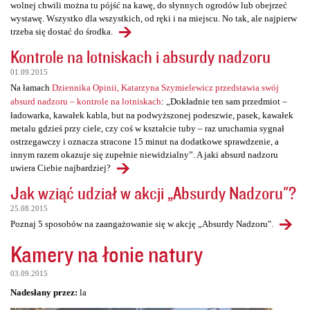
wolnej chwili można tu pójść na kawę, do słynnych ogrodów lub obejrzeć
wystawę. Wszystko dla wszystkich, od ręki i na miejscu. No tak, ale najpierw
trzeba się dostać do środka.
Kontrole na lotniskach i absurdy nadzoru
01.09.2015
Na łamach
Dziennika Opinii, Katarzyna Szymielewicz przedstawia swój
absurd nadzoru – kontrole na lotniskach
: „Dokładnie ten sam przedmiot –
ładowarka, kawałek kabla, but na podwyższonej podeszwie, pasek, kawałek
metalu gdzieś przy ciele, czy coś w kształcie tuby – raz uruchamia sygnał
ostrzegawczy i oznacza stracone 15 minut na dodatkowe sprawdzenie, a
innym razem okazuje się zupełnie niewidzialny”. A jaki absurd nadzoru
uwiera Ciebie najbardziej?
Jak wziąć udział w akcji „Absurdy Nadzoru"?
25.08.2015
Poznaj 5 sposobów na zaangażowanie się w akcję „Absurdy Nadzoru".
Kamery na łonie natury
03.09.2015
Nadesłany przez:
la