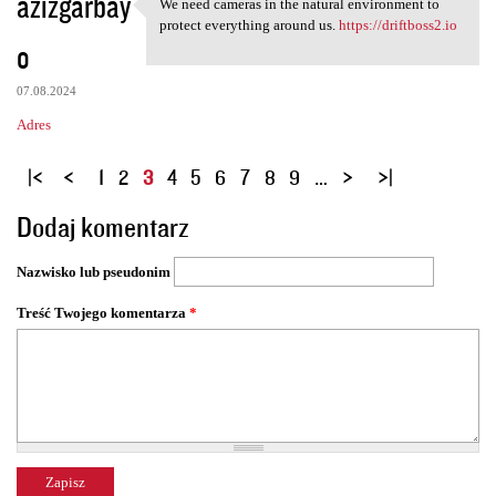
azizgarbay
We need cameras in the natural environment to
We need cameras in the
protect everything around us.
https://driftboss2.io
o
07.08.2024
Adres
S
1
2
3
4
5
6
7
8
9
…
t
Dodaj komentarz
r
o
Nazwisko lub pseudonim
n
y
Treść Twojego komentarza
*