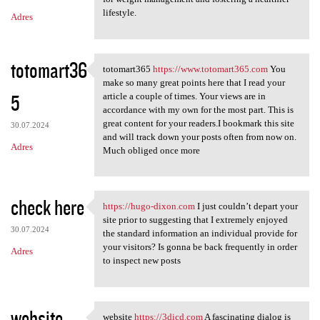
lifestyle.
Adres
totomart36
totomart365
https://www.totomart365.com
You
totomart365 https://www
make so many great points here that I read your
5
article a couple of times. Your views are in
accordance with my own for the most part. This is
great content for your readers.I bookmark this site
30.07.2024
and will track down your posts often from now on.
Adres
Much obliged once more
check here
https://hugo-dixon.com
I just couldn’t depart your
https://hugo-dixon.com I just
site prior to suggesting that I extremely enjoyed
30.07.2024
the standard information an individual provide for
your visitors? Is gonna be back frequently in order
Adres
to inspect new posts
website
website
https://3dicd.com
A fascinating dialog is