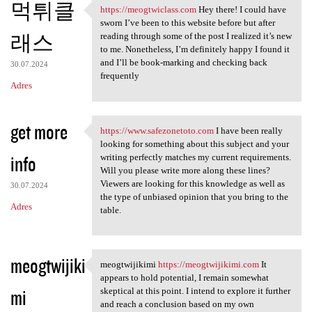
먹튀클
https://meogtwiclass.com
Hey there! I could have
https://meogtwiclass.com Hey
sworn I’ve been to this website before but after
래스
reading through some of the post I realized it’s new
to me. Nonetheless, I’m definitely happy I found it
and I’ll be book-marking and checking back
30.07.2024
frequently
Adres
get more
https://www.safezonetoto.com
I have been really
https://www.safezonetoto.com
looking for something about this subject and your
info
writing perfectly matches my current requirements.
Will you please write more along these lines?
Viewers are looking for this knowledge as well as
30.07.2024
the type of unbiased opinion that you bring to the
Adres
table.
meogtwijiki
meogtwijikimi
https://meogtwijikimi.com
It
meogtwijikimi https:/
appears to hold potential, I remain somewhat
mi
skeptical at this point. I intend to explore it further
and reach a conclusion based on my own