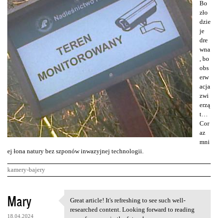
Bo
zło
dzie
je
dre
wna
, bo
obs
erw
acja
zwi
erzą
t…
Cor
az
mni
ej łona natury bez szponów inwazyjnej technologii.
kamery-bajery
K
Mary
Great article! It's refreshing to see such well-
Great article! It's
o
researched content. Looking forward to reading
18.04.2024