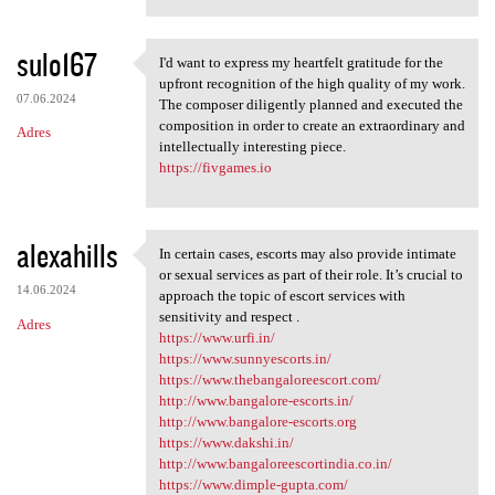
sulo167
I'd want to express my heartfelt gratitude for the
I'd want to express my
upfront recognition of the high quality of my work.
07.06.2024
The composer diligently planned and executed the
composition in order to create an extraordinary and
Adres
intellectually interesting piece.
https://fivgames.io
alexahills
In certain cases, escorts may also provide intimate
In certain cases, escorts may
or sexual services as part of their role. It’s crucial to
14.06.2024
approach the topic of escort services with
sensitivity and respect .
Adres
https://www.urfi.in/
https://www.sunnyescorts.in/
https://www.thebangaloreescort.com/
http://www.bangalore-escorts.in/
http://www.bangalore-escorts.org
https://www.dakshi.in/
http://www.bangaloreescortindia.co.in/
https://www.dimple-gupta.com/