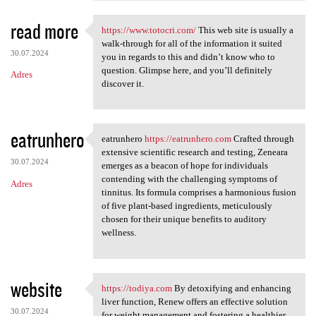
read more
https://www.totocri.com/
This web site is usually a
https://www.totocri.com/ This
walk-through for all of the information it suited
30.07.2024
you in regards to this and didn’t know who to
question. Glimpse here, and you’ll definitely
Adres
discover it.
eatrunhero
eatrunhero
https://eatrunhero.com
Crafted through
eatrunhero https:/
extensive scientific research and testing, Zeneara
30.07.2024
emerges as a beacon of hope for individuals
contending with the challenging symptoms of
Adres
tinnitus. Its formula comprises a harmonious fusion
of five plant-based ingredients, meticulously
chosen for their unique benefits to auditory
wellness.
website
https://todiya.com
By detoxifying and enhancing
https://todiya.com By
liver function, Renew offers an effective solution
30.07.2024
for weight management and fostering a healthier