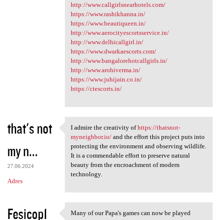
http://www.callgirlsnearhotels.com/
https://www.rashikhanna.in/
https://www.beautiqueen.in/
http://www.aerocityescortsservice.in/
http://www.delhicallgirl.in/
https://www.dwarkaescorts.com/
http://www.bangalorehotcallgirls.in/
http://www.arohiverma.in/
https://www.juhijain.co.in/
https://ctescorts.in/
that's not
I admire the creativity of
https://thatsnot-
I admire the creativity of
myneighbor.io/
and the effort this project puts into
my n...
protecting the environment and observing wildlife.
It is a commendable effort to preserve natural
beauty from the encroachment of modern
27.06.2024
technology.
Adres
Fesicop1
Many of our Papa's games can now be played