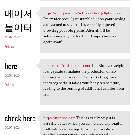
메이저
https://infogram.com/--1h7z2l8wkgv8g6o?live
https://infogram.com/-
Pretty nice post. I just stumbled upon your weblog
놀이터
and wanted to say that I have really enjoyed
browsing your blog posts. After all I’ll be
subscribing to your feed and I hope you write
30.07.2024
again soon!
Adres
here
here
https://casinocorps.com
The BioLean weight
here https://casinocorps
loss capsule stimulates the production of fat-
30.07.2024
burning hormones in the body. By triggering
thermogenesis, it raises your body temperature,
Adres
leading to the burning of additional calories from
fat.
check here
https://nyrthos.com
This is exactly why it is
https://nyrthos.com This is
actually better which you can related exploration
30.07.2024
well before delivering. It will be possible to
publish bigger report using this method.