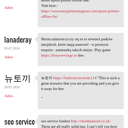
about epson printer offline mac.
Visit here:-
Adres
https://www.easyprintersupport.com/epson-printer-
offline-fix/
lanaderay
Moim zdaniem tyczy się to to również parków
Moim zdaniem tyczy się to to
miejskich, które mają stanowić - w pewnym
26.07.2024
stopniu - namiastkę takich miejsc. Play game
https://bous-revenge.io
free.
Adres
뉴토끼
뉴토끼
https://linktr.ee/newtoki114
"This is such a
뉴토끼 https://linktr.ee
great resource that you are providing and you give
29.07.2024
it away for free
Adres
"
seo service
seo service london
http://truediamond.co.uk/
seo service london http:/
These are all really solid tips. I can’t tell you how