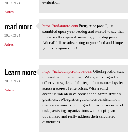
evaluation.
30.07.2024
Adres
read more
https://todamtoto.com
Pretty nice post. I just
https://todamtoto.com Pretty
stumbled upon your weblog and wanted to say that
30.07.2024
I have really enjoyed browsing your blog posts.
After all I’ll be subscribing to your feed and I hope
Adres
you write again soon!
Learn more
https://nakedemperornews.com
Offering redid, start
https://nakedemperornews.com
to finish administrations, JWLogistics upgrades
30.07.2024
effectiveness, dependability, and consumer loyalty
across a scope of enterprises. With a solid
Adres
accentuation on development and administration
greatness, JWLogistics guarantees consistent, on-
time conveyances and upgraded inventory network
tasks, assisting organizations with keeping an
upper hand and really address their calculated
difficulties.