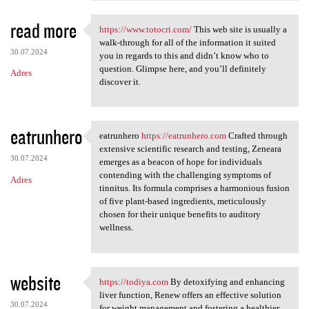
read more
https://www.totocri.com/
This web site is usually a
https://www.totocri.com/ This
walk-through for all of the information it suited
30.07.2024
you in regards to this and didn’t know who to
question. Glimpse here, and you’ll definitely
Adres
discover it.
eatrunhero
eatrunhero
https://eatrunhero.com
Crafted through
eatrunhero https:/
extensive scientific research and testing, Zeneara
30.07.2024
emerges as a beacon of hope for individuals
contending with the challenging symptoms of
Adres
tinnitus. Its formula comprises a harmonious fusion
of five plant-based ingredients, meticulously
chosen for their unique benefits to auditory
wellness.
website
https://todiya.com
By detoxifying and enhancing
https://todiya.com By
liver function, Renew offers an effective solution
30.07.2024
for weight management and fostering a healthier