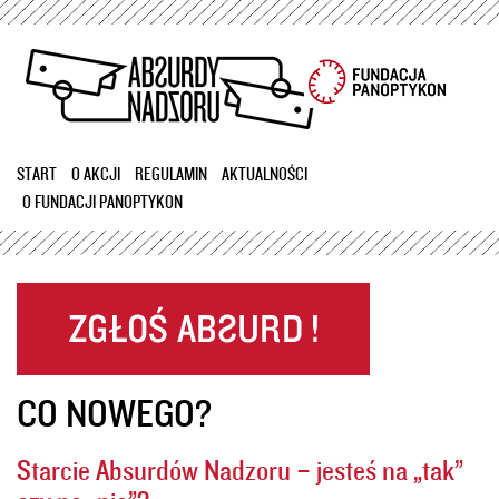
Przejdź
do
treści
START
O AKCJI
REGULAMIN
AKTUALNOŚCI
O FUNDACJI PANOPTYKON
CO NOWEGO?
Starcie Absurdów Nadzoru – jesteś na „tak”