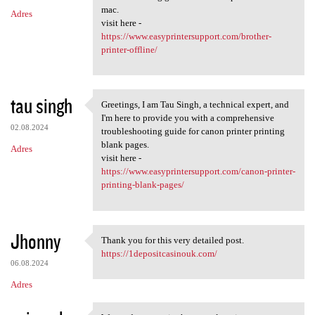
mac.
Adres
visit here -
https://www.easyprintersupport.com/brother-
printer-offline/
tau singh
Greetings, I am Tau Singh, a technical expert, and
Greetings, I am Tau Singh, a
I'm here to provide you with a comprehensive
02.08.2024
troubleshooting guide for canon printer printing
blank pages.
Adres
visit here -
https://www.easyprintersupport.com/canon-printer-
printing-blank-pages/
Jhonny
Thank you for this very detailed post.
Thank you for this very
https://1depositcasinouk.com/
06.08.2024
Adres