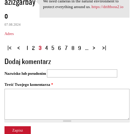
azizgarbay
We need cameras in the natural environment to
We need cameras in the
protect everything around us.
https://driftboss2.io
o
07.08.2024
Adres
S
1
2
3
4
5
6
7
8
9
…
t
Dodaj komentarz
r
o
Nazwisko lub pseudonim
n
y
Treść Twojego komentarza
*