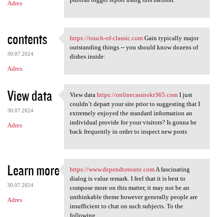
Adres
contents
https://touch-of-classic.com
Gain typically major
https://touch-of-classic.com
outstanding things -- you should know dozens of
30.07.2024
dishes inside:
Adres
View data
View data
https://onlinecasinokr365.com
I just
View data https:/
couldn’t depart your site prior to suggesting that I
30.07.2024
extremely enjoyed the standard information an
individual provide for your visitors? Is gonna be
Adres
back frequently in order to inspect new posts
Learn more
https://www.dependtotosite.com
A fascinating
https://www.dependtotosite
dialog is value remark. I feel that it is best to
30.07.2024
compose more on this matter, it may not be an
unthinkable theme however generally people are
Adres
insufficient to chat on such subjects. To the
following.