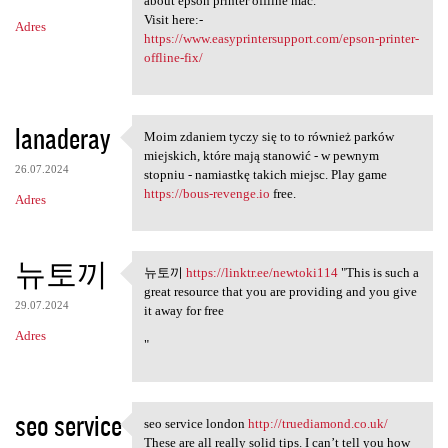
about epson printer offline mac.
Visit here:-
Adres
https://www.easyprintersupport.com/epson-printer-
offline-fix/
lanaderay
Moim zdaniem tyczy się to to również parków
Moim zdaniem tyczy się to to
miejskich, które mają stanowić - w pewnym
26.07.2024
stopniu - namiastkę takich miejsc. Play game
https://bous-revenge.io
free.
Adres
뉴토끼
뉴토끼
https://linktr.ee/newtoki114
"This is such a
뉴토끼 https://linktr.ee
great resource that you are providing and you give
29.07.2024
it away for free
Adres
"
seo service
seo service london
http://truediamond.co.uk/
seo service london http:/
These are all really solid tips. I can’t tell you how