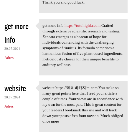
Thank you and good luck.
get more
get more info
https://totohighkr.com
Crafted
get more info https:/
through extensive scientific research and testing,
info
Zeneara emerges as a beacon of hope for
individuals contending with the challenging
symptoms of tinnitus. Its formula comprises a
30.07.2024
harmonious fusion of five plant-based ingredients,
Adres
meticulously chosen for their unique benefits to
auditory wellness.
website
website https://메이비카지노.com You make so
website https://메이비카지노.com
many great points here that I read your article a
30.07.2024
couple of times. Your views are in accordance with
my own for the most part. This is great content for
Adres
your readers.I bookmark this site and will track
down your posts often from now on. Much obliged
once more