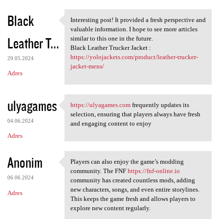
Black
Interesting post! It provided a fresh perspective and
Interesting post! It provided
valuable information. I hope to see more articles
Leather T...
similar to this one in the future.
Black Leather Trucker Jacket :
https://yolojackets.com/product/leather-trucker-
29.05.2024
jacket-mens/
Adres
ulyagames
https://ulyagames.com
frequently updates its
https://ulyagames.com
selection, ensuring that players always have fresh
04.06.2024
and engaging content to enjoy
Adres
Anonim
Players can also enjoy the game’s modding
Players can also enjoy the
community. The FNF
https://fnf-online.io
06.06.2024
community has created countless mods, adding
new characters, songs, and even entire storylines.
Adres
This keeps the game fresh and allows players to
explore new content regularly.