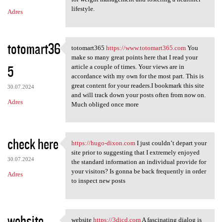
lifestyle.
Adres
totomart36
totomart365
https://www.totomart365.com
You
totomart365 https://www
make so many great points here that I read your
5
article a couple of times. Your views are in
accordance with my own for the most part. This is
great content for your readers.I bookmark this site
30.07.2024
and will track down your posts often from now on.
Adres
Much obliged once more
check here
https://hugo-dixon.com
I just couldn’t depart your
https://hugo-dixon.com I just
site prior to suggesting that I extremely enjoyed
30.07.2024
the standard information an individual provide for
your visitors? Is gonna be back frequently in order
Adres
to inspect new posts
website
website
https://3dicd.com
A fascinating dialog is