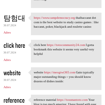
탐험대
https://www.campdemocracy.org
thaibaccarat dot
https://www.campdemocracy.org
com is the best website to study casino games : like
30.07.2024
baccarat, poker, blackjack and roulette casino
Adres
click here
click here
https://totocommunity24.com
I gotta
click here https:/
bookmark this website it seems very useful very
30.07.2024
helpful
Adres
website
website
https://meogtwi365.com
Gain typically
website https://meogtwi365
major outstanding things -- you should know
30.07.2024
dozens of dishes inside:
Adres
reference
reference material
https://tossmantoto.com
Your
reference material https:/
blog is too much amazing. I have found with ease