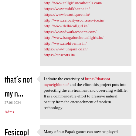
http://www.callgirlsnearhotels.com/
https://www.rashikhanna.in/
https://www.beautiqueen.in/
http://www.aerocityescortsservice.in/
http://www.delhicallgirl.in/
https://www.dwarkaescorts.com/
http://www.bangalorehotcallgirls.in/
http://www.arohiverma.in/
https://www.juhijain.co.in/
https://ctescorts.in/
that's not
I admire the creativity of
https://thatsnot-
I admire the creativity of
myneighbor.io/
and the effort this project puts into
my n...
protecting the environment and observing wildlife.
It is a commendable effort to preserve natural
beauty from the encroachment of modern
27.06.2024
technology.
Adres
Fesicop1
Many of our Papa's games can now be played