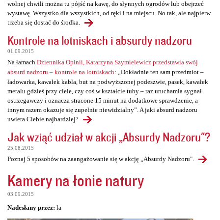
wolnej chwili można tu pójść na kawę, do słynnych ogrodów lub obejrzeć
wystawę. Wszystko dla wszystkich, od ręki i na miejscu. No tak, ale najpierw
trzeba się dostać do środka.
Kontrole na lotniskach i absurdy nadzoru
01.09.2015
Na łamach
Dziennika Opinii, Katarzyna Szymielewicz przedstawia swój
absurd nadzoru – kontrole na lotniskach
: „Dokładnie ten sam przedmiot –
ładowarka, kawałek kabla, but na podwyższonej podeszwie, pasek, kawałek
metalu gdzieś przy ciele, czy coś w kształcie tuby – raz uruchamia sygnał
ostrzegawczy i oznacza stracone 15 minut na dodatkowe sprawdzenie, a
innym razem okazuje się zupełnie niewidzialny”. A jaki absurd nadzoru
uwiera Ciebie najbardziej?
Jak wziąć udział w akcji „Absurdy Nadzoru"?
25.08.2015
Poznaj 5 sposobów na zaangażowanie się w akcję „Absurdy Nadzoru".
Kamery na łonie natury
03.09.2015
Nadesłany przez:
la