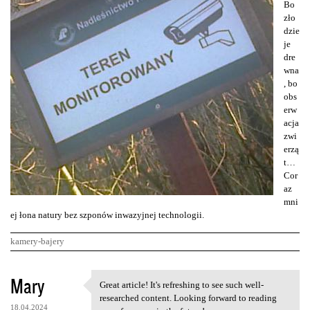
Bo
zło
dzie
je
dre
wna
, bo
obs
erw
acja
zwi
erzą
t…
Cor
az
mni
ej łona natury bez szponów inwazyjnej technologii.
kamery-bajery
K
Mary
Great article! It's refreshing to see such well-
Great article! It's
o
researched content. Looking forward to reading
18.04.2024