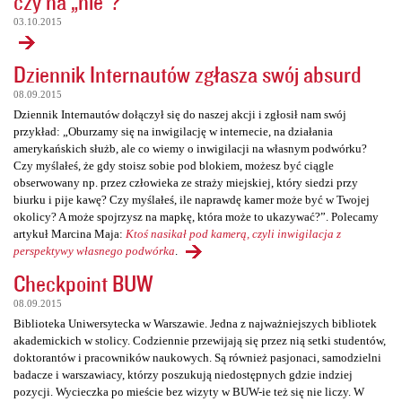
czy na „nie”?
03.10.2015
Dziennik Internautów zgłasza swój absurd
08.09.2015
Dziennik Internautów dołączył się do naszej akcji i zgłosił nam swój
przykład: „Oburzamy się na inwigilację w internecie, na działania
amerykańskich służb, ale co wiemy o inwigilacji na własnym podwórku?
Czy myślałeś, że gdy stoisz sobie pod blokiem, możesz być ciągle
obserwowany np. przez człowieka ze straży miejskiej, który siedzi przy
biurku i pije kawę? Czy myślałeś, ile naprawdę kamer może być w Twojej
okolicy? A może spojrzysz na mapkę, która może to ukazywać?”. Polecamy
artykuł Marcina Maja:
Ktoś nasikał pod kamerą, czyli inwigilacja z
perspektywy własnego podwórka
.
Checkpoint BUW
08.09.2015
Biblioteka Uniwersytecka w Warszawie. Jedna z najważniejszych bibliotek
akademickich w stolicy. Codziennie przewijają się przez nią setki studentów,
doktorantów i pracowników naukowych. Są również pasjonaci, samodzielni
badacze i warszawiacy, którzy poszukują niedostępnych gdzie indziej
pozycji. Wycieczka po mieście bez wizyty w BUW-ie też się nie liczy. W