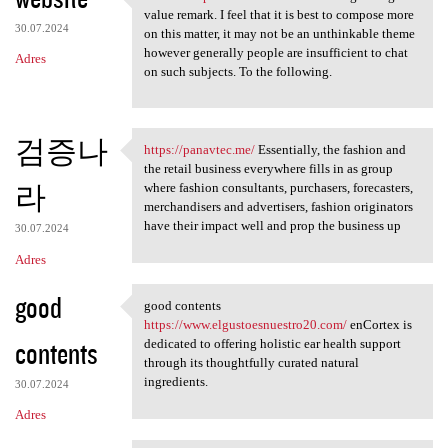
website https://3dicd.com A
value remark. I feel that it is best to compose more
30.07.2024
on this matter, it may not be an unthinkable theme
however generally people are insufficient to chat
Adres
on such subjects. To the following.
검증나
https://panavtec.me/
Essentially, the fashion and
https://panavtec.me/
the retail business everywhere fills in as group
라
where fashion consultants, purchasers, forecasters,
merchandisers and advertisers, fashion originators
have their impact well and prop the business up
30.07.2024
Adres
good
good contents
good contents https://www
https://www.elgustoesnuestro20.com/
enCortex is
contents
dedicated to offering holistic ear health support
through its thoughtfully curated natural
ingredients.
30.07.2024
Adres