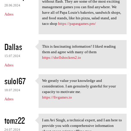
Many of our Papa's games can
without flash. They are some of the most exciting
28.06.2024
management games you can find anywhere. We
have all of Papa Louie's bakeries, sandwich shops,
Adres
and food stands, like his pizza, salad stand, and
taco shop
https://papasgames.pro/
Dallas
This is fascinating information! I liked reading
This is fascinating
them and agree with many of them
15.07.2024
https://shellshockers2.io
Adres
sulo167
We greatly value your knowledge and
We greatly value your
consideration. I am genuinely grateful for your
18.07.2024
capacity to motivate me.
https://fivgames.io
Adres
tomz22
I am Avi Singh, a technical expert, and I am here to
I am Avi Singh, a technical
provide you with comprehensive information
24.07.2024