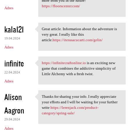
m
more from you in the future!
https://floorscenter.com/
Adres
e
n
t
kala121
Great article. Information about the adventure is
Great article. Information
a
very great. I really like this
19.04.2024
article.
https://iterasacucarti.com/gelin/
r
Adres
z
e
infinite
https://infinitecraftonline.io
is an exciting new
https://infinitecraftonline
game that combines the addictive simplicity of
22.04.2024
Little Alchemy with a fresh twist.
Adres
Alison
Thanks for sharing your info. I really appreciate
Thanks for sharing your info.
your efforts and I will be waiting for your further
Aagron
write
https://lerenjack.com/product-
category/spring-sale/
29.04.2024
Adres