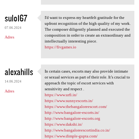
sulo167
I'd want to express my heartfelt gratitude for the
I'd want to express my
upfront recognition of the high quality of my work.
07.06.2024
The composer diligently planned and executed the
composition in order to create an extraordinary and
Adres
intellectually interesting piece.
https://fivgames.io
alexahills
In certain cases, escorts may also provide intimate
In certain cases, escorts may
or sexual services as part of their role. It’s crucial to
14.06.2024
approach the topic of escort services with
sensitivity and respect .
Adres
https://www.urfi.in/
https://www.sunnyescorts.in/
https://www.thebangaloreescort.com/
http://www.bangalore-escorts.in/
http://www.bangalore-escorts.org
https://www.dakshi.in/
http://www.bangaloreescortindia.co.in/
https://www.dimple-gupta.com/