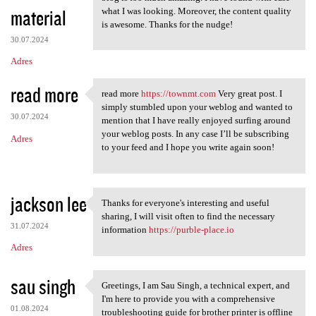
material
what I was looking. Moreover, the content quality
is awesome. Thanks for the nudge!
30.07.2024
Adres
read more
read more
https://townmt.com
Very great post. I
read more https://townmt.com
simply stumbled upon your weblog and wanted to
30.07.2024
mention that I have really enjoyed surfing around
your weblog posts. In any case I’ll be subscribing
Adres
to your feed and I hope you write again soon!
jackson lee
Thanks for everyone's interesting and useful
Thanks for everyone's
sharing, I will visit often to find the necessary
31.07.2024
information
https://purble-place.io
Adres
sau singh
Greetings, I am Sau Singh, a technical expert, and
Greetings, I am Sau Singh, a
I'm here to provide you with a comprehensive
01.08.2024
troubleshooting guide for brother printer is offline