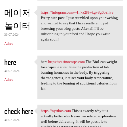
메이저
https://infogram.com/--1h7z2l8wkgv8g6o?live
https://infogram.com/-
Pretty nice post. I just stumbled upon your weblog
놀이터
and wanted to say that I have really enjoyed
browsing your blog posts. After all I’ll be
subscribing to your feed and I hope you write
30.07.2024
again soon!
Adres
here
here
https://casinocorps.com
The BioLean weight
here https://casinocorps
loss capsule stimulates the production of fat-
30.07.2024
burning hormones in the body. By triggering
thermogenesis, it raises your body temperature,
Adres
leading to the burning of additional calories from
fat.
check here
https://nyrthos.com
This is exactly why it is
https://nyrthos.com This is
actually better which you can related exploration
30.07.2024
well before delivering. It will be possible to
publish bigger report using this method.