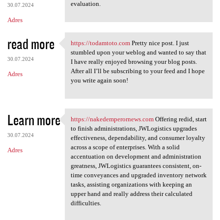
evaluation.
30.07.2024
Adres
read more
https://todamtoto.com
Pretty nice post. I just
https://todamtoto.com Pretty
stumbled upon your weblog and wanted to say that
30.07.2024
I have really enjoyed browsing your blog posts.
After all I’ll be subscribing to your feed and I hope
Adres
you write again soon!
Learn more
https://nakedemperornews.com
Offering redid, start
https://nakedemperornews.com
to finish administrations, JWLogistics upgrades
30.07.2024
effectiveness, dependability, and consumer loyalty
across a scope of enterprises. With a solid
Adres
accentuation on development and administration
greatness, JWLogistics guarantees consistent, on-
time conveyances and upgraded inventory network
tasks, assisting organizations with keeping an
upper hand and really address their calculated
difficulties.