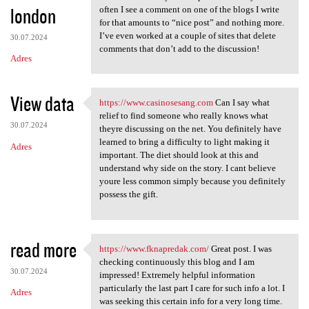
london
often I see a comment on one of the blogs I write
for that amounts to “nice post” and nothing more.
I’ve even worked at a couple of sites that delete
30.07.2024
comments that don’t add to the discussion!
Adres
View data
https://www.casinosesang.com
Can I say what
https://www.casinosesang.com
relief to find someone who really knows what
30.07.2024
theyre discussing on the net. You definitely have
learned to bring a difficulty to light making it
Adres
important. The diet should look at this and
understand why side on the story. I cant believe
youre less common simply because you definitely
possess the gift.
read more
https://www.fknapredak.com/
Great post. I was
https://www.fknapredak.com/
checking continuously this blog and I am
30.07.2024
impressed! Extremely helpful information
particularly the last part I care for such info a lot. I
Adres
was seeking this certain info for a very long time.