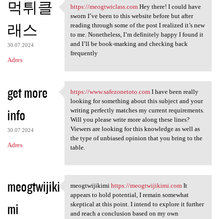
먹튀클
https://meogtwiclass.com
Hey there! I could have
https://meogtwiclass.com Hey
sworn I’ve been to this website before but after
래스
reading through some of the post I realized it’s new
to me. Nonetheless, I’m definitely happy I found it
and I’ll be book-marking and checking back
30.07.2024
frequently
Adres
get more
https://www.safezonetoto.com
I have been really
https://www.safezonetoto.com
looking for something about this subject and your
info
writing perfectly matches my current requirements.
Will you please write more along these lines?
Viewers are looking for this knowledge as well as
30.07.2024
the type of unbiased opinion that you bring to the
Adres
table.
meogtwijiki
meogtwijikimi
https://meogtwijikimi.com
It
meogtwijikimi https:/
appears to hold potential, I remain somewhat
mi
skeptical at this point. I intend to explore it further
and reach a conclusion based on my own