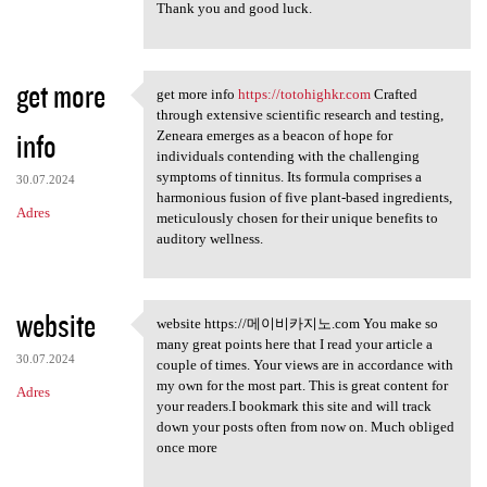
Thank you and good luck.
get more
get more info
https://totohighkr.com
Crafted
get more info https:/
through extensive scientific research and testing,
info
Zeneara emerges as a beacon of hope for
individuals contending with the challenging
symptoms of tinnitus. Its formula comprises a
30.07.2024
harmonious fusion of five plant-based ingredients,
Adres
meticulously chosen for their unique benefits to
auditory wellness.
website
website https://메이비카지노.com You make so
website https://메이비카지노.com
many great points here that I read your article a
30.07.2024
couple of times. Your views are in accordance with
my own for the most part. This is great content for
Adres
your readers.I bookmark this site and will track
down your posts often from now on. Much obliged
once more