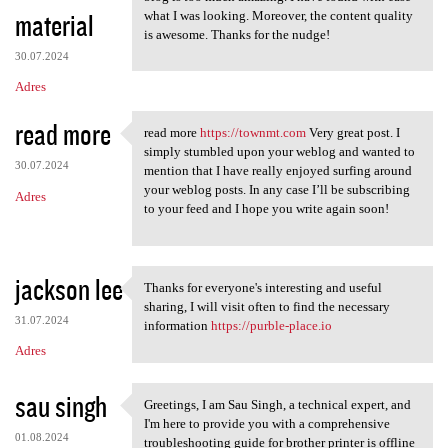
material
what I was looking. Moreover, the content quality
is awesome. Thanks for the nudge!
30.07.2024
Adres
read more
read more
https://townmt.com
Very great post. I
read more https://townmt.com
simply stumbled upon your weblog and wanted to
30.07.2024
mention that I have really enjoyed surfing around
your weblog posts. In any case I’ll be subscribing
Adres
to your feed and I hope you write again soon!
jackson lee
Thanks for everyone's interesting and useful
Thanks for everyone's
sharing, I will visit often to find the necessary
31.07.2024
information
https://purble-place.io
Adres
sau singh
Greetings, I am Sau Singh, a technical expert, and
Greetings, I am Sau Singh, a
I'm here to provide you with a comprehensive
01.08.2024
troubleshooting guide for brother printer is offline