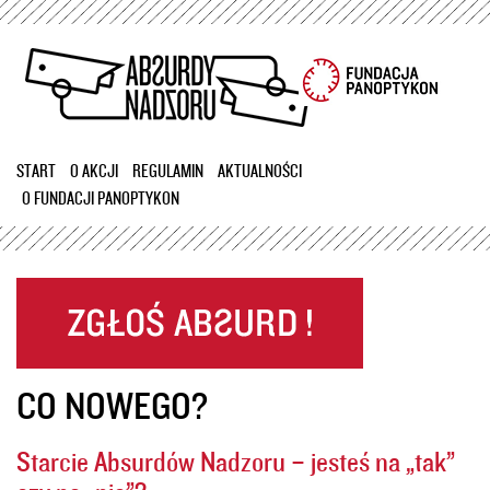
Przejdź
do
treści
START
O AKCJI
REGULAMIN
AKTUALNOŚCI
O FUNDACJI PANOPTYKON
CO NOWEGO?
Starcie Absurdów Nadzoru – jesteś na „tak”