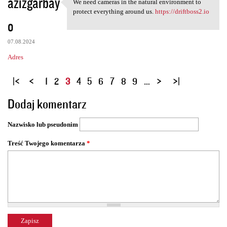
azizgarbay
We need cameras in the natural environment to
We need cameras in the
protect everything around us.
https://driftboss2.io
o
07.08.2024
Adres
S
1
2
3
4
5
6
7
8
9
…
t
Dodaj komentarz
r
o
Nazwisko lub pseudonim
n
y
Treść Twojego komentarza
*