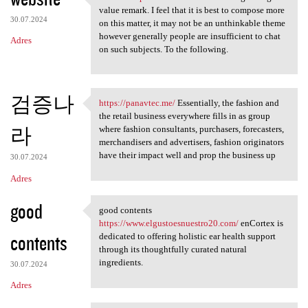
website https://3dicd.com A
value remark. I feel that it is best to compose more
30.07.2024
on this matter, it may not be an unthinkable theme
however generally people are insufficient to chat
Adres
on such subjects. To the following.
검증나
https://panavtec.me/
Essentially, the fashion and
https://panavtec.me/
the retail business everywhere fills in as group
라
where fashion consultants, purchasers, forecasters,
merchandisers and advertisers, fashion originators
have their impact well and prop the business up
30.07.2024
Adres
good
good contents
good contents https://www
https://www.elgustoesnuestro20.com/
enCortex is
contents
dedicated to offering holistic ear health support
through its thoughtfully curated natural
ingredients.
30.07.2024
Adres