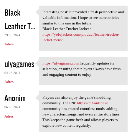
Black
Interesting post! It provided a fresh perspective and
Interesting post! It provided
valuable information. I hope to see more articles
Leather T...
similar to this one in the future.
Black Leather Trucker Jacket :
https://yolojackets.com/product/leather-trucker-
29.05.2024
jacket-mens/
Adres
ulyagames
https://ulyagames.com
frequently updates its
https://ulyagames.com
selection, ensuring that players always have fresh
04.06.2024
and engaging content to enjoy
Adres
Anonim
Players can also enjoy the game’s modding
Players can also enjoy the
community. The FNF
https://fnf-online.io
06.06.2024
community has created countless mods, adding
new characters, songs, and even entire storylines.
Adres
This keeps the game fresh and allows players to
explore new content regularly.