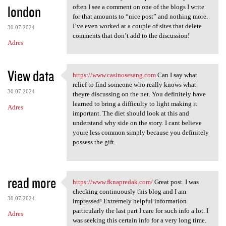
london
often I see a comment on one of the blogs I write
for that amounts to “nice post” and nothing more.
I’ve even worked at a couple of sites that delete
30.07.2024
comments that don’t add to the discussion!
Adres
View data
https://www.casinosesang.com
Can I say what
https://www.casinosesang.com
relief to find someone who really knows what
30.07.2024
theyre discussing on the net. You definitely have
learned to bring a difficulty to light making it
Adres
important. The diet should look at this and
understand why side on the story. I cant believe
youre less common simply because you definitely
possess the gift.
read more
https://www.fknapredak.com/
Great post. I was
https://www.fknapredak.com/
checking continuously this blog and I am
30.07.2024
impressed! Extremely helpful information
particularly the last part I care for such info a lot. I
Adres
was seeking this certain info for a very long time.