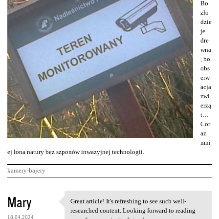
Bo
zło
dzie
je
dre
wna
, bo
obs
erw
acja
zwi
erzą
t…
Cor
az
mni
ej łona natury bez szponów inwazyjnej technologii.
kamery-bajery
K
Mary
Great article! It's refreshing to see such well-
Great article! It's
o
researched content. Looking forward to reading
18.04.2024