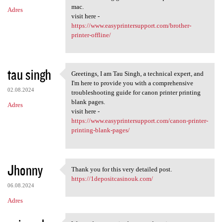
mac.
Adres
visit here -
https://www.easyprintersupport.com/brother-
printer-offline/
tau singh
Greetings, I am Tau Singh, a technical expert, and
Greetings, I am Tau Singh, a
I'm here to provide you with a comprehensive
02.08.2024
troubleshooting guide for canon printer printing
blank pages.
Adres
visit here -
https://www.easyprintersupport.com/canon-printer-
printing-blank-pages/
Jhonny
Thank you for this very detailed post.
Thank you for this very
https://1depositcasinouk.com/
06.08.2024
Adres