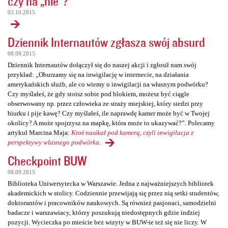
czy na „nie”?
03.10.2015
Dziennik Internautów zgłasza swój absurd
08.09.2015
Dziennik Internautów dołączył się do naszej akcji i zgłosił nam swój
przykład: „Oburzamy się na inwigilację w internecie, na działania
amerykańskich służb, ale co wiemy o inwigilacji na własnym podwórku?
Czy myślałeś, że gdy stoisz sobie pod blokiem, możesz być ciągle
obserwowany np. przez człowieka ze straży miejskiej, który siedzi przy
biurku i pije kawę? Czy myślałeś, ile naprawdę kamer może być w Twojej
okolicy? A może spojrzysz na mapkę, która może to ukazywać?”. Polecamy
artykuł Marcina Maja:
Ktoś nasikał pod kamerą, czyli inwigilacja z
perspektywy własnego podwórka
.
Checkpoint BUW
08.09.2015
Biblioteka Uniwersytecka w Warszawie. Jedna z najważniejszych bibliotek
akademickich w stolicy. Codziennie przewijają się przez nią setki studentów,
doktorantów i pracowników naukowych. Są również pasjonaci, samodzielni
badacze i warszawiacy, którzy poszukują niedostępnych gdzie indziej
pozycji. Wycieczka po mieście bez wizyty w BUW-ie też się nie liczy. W