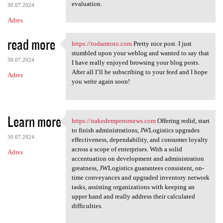
evaluation.
30.07.2024
Adres
read more
https://todamtoto.com
Pretty nice post. I just
https://todamtoto.com Pretty
stumbled upon your weblog and wanted to say that
30.07.2024
I have really enjoyed browsing your blog posts.
After all I’ll be subscribing to your feed and I hope
Adres
you write again soon!
Learn more
https://nakedemperornews.com
Offering redid, start
https://nakedemperornews.com
to finish administrations, JWLogistics upgrades
30.07.2024
effectiveness, dependability, and consumer loyalty
across a scope of enterprises. With a solid
Adres
accentuation on development and administration
greatness, JWLogistics guarantees consistent, on-
time conveyances and upgraded inventory network
tasks, assisting organizations with keeping an
upper hand and really address their calculated
difficulties.