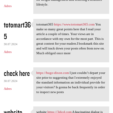
lifestyle.
Adres
totomart36
totomart365
https://www.totomart365.com
You
totomart365 https://www
make so many great points here that I read your
5
article a couple of times. Your views are in
accordance with my own for the most part. This is
great content for your readers.I bookmark this site
30.07.2024
and will track down your posts often from now on.
Adres
Much obliged once more
check here
https://hugo-dixon.com
I just couldn’t depart your
https://hugo-dixon.com I just
site prior to suggesting that I extremely enjoyed
30.07.2024
the standard information an individual provide for
your visitors? Is gonna be back frequently in order
Adres
to inspect new posts
website
website
https://3dicd.com
A fascinating dialog is