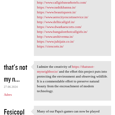
http://www.callgirlsnearhotels.com/
https://www.rashikhanna.in/
https://www.beautiqueen.in/
http://www.aerocityescortsservice.in/
http://www.delhicallgirl.in/
https://www.dwarkaescorts.com/
http://www.bangalorehotcallgirls.in/
http://www.arohiverma.in/
https://www.juhijain.co.in/
https://ctescorts.in/
that's not
I admire the creativity of
https://thatsnot-
I admire the creativity of
myneighbor.io/
and the effort this project puts into
my n...
protecting the environment and observing wildlife.
It is a commendable effort to preserve natural
beauty from the encroachment of modern
27.06.2024
technology.
Adres
Fesicop1
Many of our Papa's games can now be played