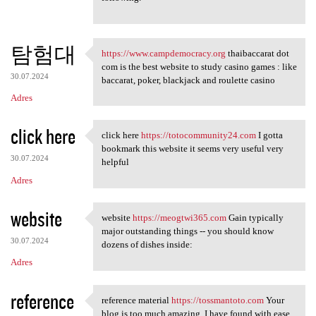
탐험대
https://www.campdemocracy.org
thaibaccarat dot
https://www.campdemocracy.org
com is the best website to study casino games : like
30.07.2024
baccarat, poker, blackjack and roulette casino
Adres
click here
click here
https://totocommunity24.com
I gotta
click here https:/
bookmark this website it seems very useful very
30.07.2024
helpful
Adres
website
website
https://meogtwi365.com
Gain typically
website https://meogtwi365
major outstanding things -- you should know
30.07.2024
dozens of dishes inside:
Adres
reference
reference material
https://tossmantoto.com
Your
reference material https:/
blog is too much amazing. I have found with ease