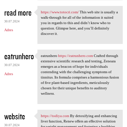
read more
https://www.totocri.com/
This web site is usually a
https://www.totocri.com/ This
walk-through for all of the information it suited
30.07.2024
you in regards to this and didn’t know who to
question. Glimpse here, and you’ll definitely
Adres
discover it.
eatrunhero
eatrunhero
https://eatrunhero.com
Crafted through
eatrunhero https:/
extensive scientific research and testing, Zeneara
30.07.2024
emerges as a beacon of hope for individuals
contending with the challenging symptoms of
Adres
tinnitus. Its formula comprises a harmonious fusion
of five plant-based ingredients, meticulously
chosen for their unique benefits to auditory
wellness.
website
https://todiya.com
By detoxifying and enhancing
https://todiya.com By
liver function, Renew offers an effective solution
30.07.2024
for weight management and fostering a healthier