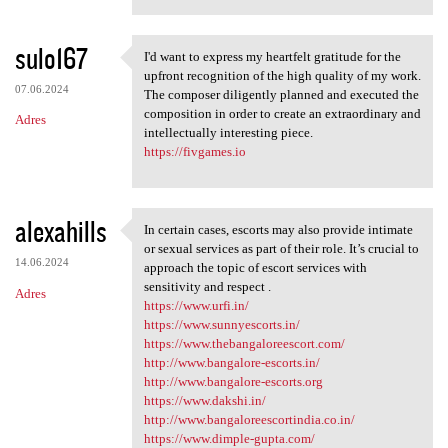
sulo167
I'd want to express my heartfelt gratitude for the
I'd want to express my
upfront recognition of the high quality of my work.
07.06.2024
The composer diligently planned and executed the
composition in order to create an extraordinary and
Adres
intellectually interesting piece.
https://fivgames.io
alexahills
In certain cases, escorts may also provide intimate
In certain cases, escorts may
or sexual services as part of their role. It’s crucial to
14.06.2024
approach the topic of escort services with
sensitivity and respect .
Adres
https://www.urfi.in/
https://www.sunnyescorts.in/
https://www.thebangaloreescort.com/
http://www.bangalore-escorts.in/
http://www.bangalore-escorts.org
https://www.dakshi.in/
http://www.bangaloreescortindia.co.in/
https://www.dimple-gupta.com/