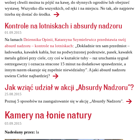
wolnej chwili można tu pójść na kawę, do słynnych ogrodów lub obejrzeć
wystawę. Wszystko dla wszystkich, od ręki i na miejscu. No tak, ale najpierw
trzeba się dostać do środka.
Kontrole na lotniskach i absurdy nadzoru
01.09.2015
Na łamach
Dziennika Opinii, Katarzyna Szymielewicz przedstawia swój
absurd nadzoru – kontrole na lotniskach
: „Dokładnie ten sam przedmiot –
ładowarka, kawałek kabla, but na podwyższonej podeszwie, pasek, kawałek
metalu gdzieś przy ciele, czy coś w kształcie tuby – raz uruchamia sygnał
ostrzegawczy i oznacza stracone 15 minut na dodatkowe sprawdzenie, a
innym razem okazuje się zupełnie niewidzialny”. A jaki absurd nadzoru
uwiera Ciebie najbardziej?
Jak wziąć udział w akcji „Absurdy Nadzoru"?
25.08.2015
Poznaj 5 sposobów na zaangażowanie się w akcję „Absurdy Nadzoru".
Kamery na łonie natury
03.09.2015
Nadesłany przez:
la