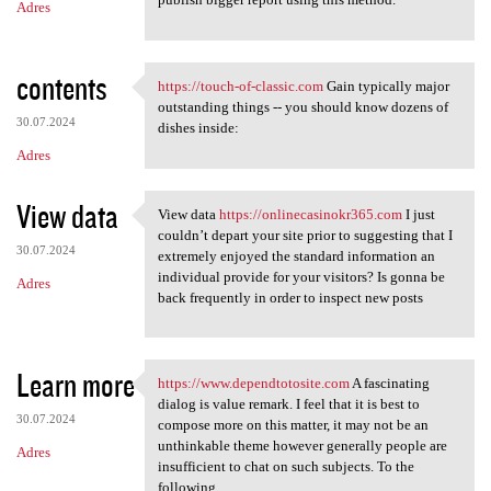
Adres
contents
https://touch-of-classic.com
Gain typically major
https://touch-of-classic.com
outstanding things -- you should know dozens of
30.07.2024
dishes inside:
Adres
View data
View data
https://onlinecasinokr365.com
I just
View data https:/
couldn’t depart your site prior to suggesting that I
30.07.2024
extremely enjoyed the standard information an
individual provide for your visitors? Is gonna be
Adres
back frequently in order to inspect new posts
Learn more
https://www.dependtotosite.com
A fascinating
https://www.dependtotosite
dialog is value remark. I feel that it is best to
30.07.2024
compose more on this matter, it may not be an
unthinkable theme however generally people are
Adres
insufficient to chat on such subjects. To the
following.