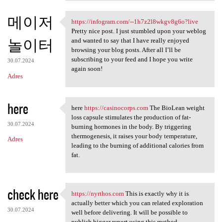
메이저
https://infogram.com/--1h7z2l8wkgv8g6o?live
https://infogram.com/-
Pretty nice post. I just stumbled upon your weblog
놀이터
and wanted to say that I have really enjoyed
browsing your blog posts. After all I’ll be
subscribing to your feed and I hope you write
30.07.2024
again soon!
Adres
here
here
https://casinocorps.com
The BioLean weight
here https://casinocorps
loss capsule stimulates the production of fat-
30.07.2024
burning hormones in the body. By triggering
thermogenesis, it raises your body temperature,
Adres
leading to the burning of additional calories from
fat.
check here
https://nyrthos.com
This is exactly why it is
https://nyrthos.com This is
actually better which you can related exploration
30.07.2024
well before delivering. It will be possible to
publish bigger report using this method.