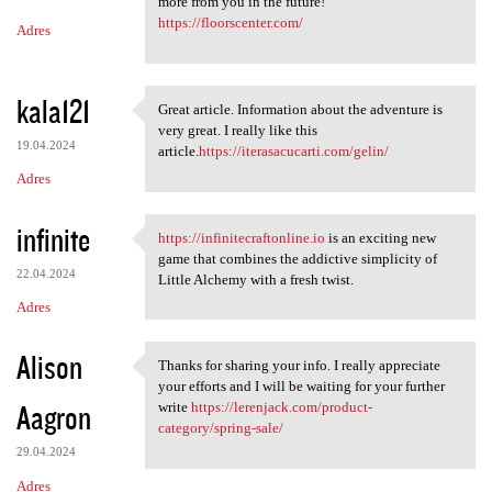
m
more from you in the future!
https://floorscenter.com/
Adres
e
n
t
kala121
Great article. Information about the adventure is
Great article. Information
a
very great. I really like this
19.04.2024
article.
https://iterasacucarti.com/gelin/
r
Adres
z
e
infinite
https://infinitecraftonline.io
is an exciting new
https://infinitecraftonline
game that combines the addictive simplicity of
22.04.2024
Little Alchemy with a fresh twist.
Adres
Alison
Thanks for sharing your info. I really appreciate
Thanks for sharing your info.
your efforts and I will be waiting for your further
Aagron
write
https://lerenjack.com/product-
category/spring-sale/
29.04.2024
Adres