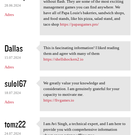
Many of our Papa's games can
without flash. They are some of the most exciting
28.06.2024
management games you can find anywhere. We
have all of Papa Louie's bakeries, sandwich shops,
Adres
and food stands, like his pizza, salad stand, and
taco shop
https://papasgames.pro/
Dallas
This is fascinating information! I liked reading
This is fascinating
them and agree with many of them
15.07.2024
https://shellshockers2.io
Adres
sulo167
We greatly value your knowledge and
We greatly value your
consideration. I am genuinely grateful for your
18.07.2024
capacity to motivate me.
https://fivgames.io
Adres
tomz22
I am Avi Singh, a technical expert, and I am here to
I am Avi Singh, a technical
provide you with comprehensive information
24.07.2024