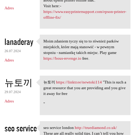
about epson printer offline mac.
Visit here:-
Adres
https://www.easyprintersupport.com/epson-printer-
offline-fix/
lanaderay
Moim zdaniem tyczy się to to również parków
Moim zdaniem tyczy się to to
miejskich, które mają stanowić - w pewnym
26.07.2024
stopniu - namiastkę takich miejsc. Play game
https://bous-revenge.io
free.
Adres
뉴토끼
뉴토끼
https://linktr.ee/newtoki114
"This is such a
뉴토끼 https://linktr.ee
great resource that you are providing and you give
29.07.2024
it away for free
Adres
"
seo service
seo service london
http://truediamond.co.uk/
seo service london http:/
These are all really solid tips. I can’t tell you how