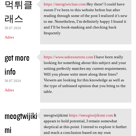
먹튀클
https://meogtwiclass.com
Hey there! I could have
https://meogtwiclass.com Hey
sworn I’ve been to this website before but after
래스
reading through some of the post I realized it’s new
to me. Nonetheless, I’m definitely happy I found it
and I’ll be book-marking and checking back
30.07.2024
frequently
Adres
get more
https://www.safezonetoto.com
I have been really
https://www.safezonetoto.com
looking for something about this subject and your
info
writing perfectly matches my current requirements.
Will you please write more along these lines?
Viewers are looking for this knowledge as well as
30.07.2024
the type of unbiased opinion that you bring to the
Adres
table.
meogtwijiki
meogtwijikimi
https://meogtwijikimi.com
It
meogtwijikimi https:/
appears to hold potential, I remain somewhat
mi
skeptical at this point. I intend to explore it further
and reach a conclusion based on my own