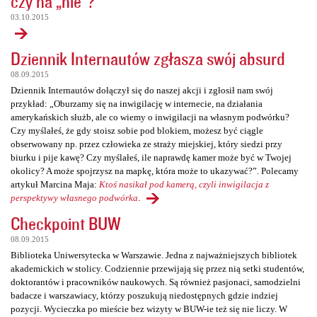
czy na „nie”?
03.10.2015
Dziennik Internautów zgłasza swój absurd
08.09.2015
Dziennik Internautów dołączył się do naszej akcji i zgłosił nam swój
przykład: „Oburzamy się na inwigilację w internecie, na działania
amerykańskich służb, ale co wiemy o inwigilacji na własnym podwórku?
Czy myślałeś, że gdy stoisz sobie pod blokiem, możesz być ciągle
obserwowany np. przez człowieka ze straży miejskiej, który siedzi przy
biurku i pije kawę? Czy myślałeś, ile naprawdę kamer może być w Twojej
okolicy? A może spojrzysz na mapkę, która może to ukazywać?”. Polecamy
artykuł Marcina Maja:
Ktoś nasikał pod kamerą, czyli inwigilacja z
perspektywy własnego podwórka
.
Checkpoint BUW
08.09.2015
Biblioteka Uniwersytecka w Warszawie. Jedna z najważniejszych bibliotek
akademickich w stolicy. Codziennie przewijają się przez nią setki studentów,
doktorantów i pracowników naukowych. Są również pasjonaci, samodzielni
badacze i warszawiacy, którzy poszukują niedostępnych gdzie indziej
pozycji. Wycieczka po mieście bez wizyty w BUW-ie też się nie liczy. W