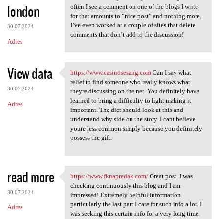
london
often I see a comment on one of the blogs I write
for that amounts to “nice post” and nothing more.
I’ve even worked at a couple of sites that delete
30.07.2024
comments that don’t add to the discussion!
Adres
View data
https://www.casinosesang.com
Can I say what
https://www.casinosesang.com
relief to find someone who really knows what
30.07.2024
theyre discussing on the net. You definitely have
learned to bring a difficulty to light making it
Adres
important. The diet should look at this and
understand why side on the story. I cant believe
youre less common simply because you definitely
possess the gift.
read more
https://www.fknapredak.com/
Great post. I was
https://www.fknapredak.com/
checking continuously this blog and I am
30.07.2024
impressed! Extremely helpful information
particularly the last part I care for such info a lot. I
Adres
was seeking this certain info for a very long time.