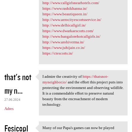
http://www.callgirlsnearhotels.com/
https://www.rashikhanna.in/
https://www.beautiqueen.in/
http://www.aerocityescortsservice.in/
http://www.delhicallgirl.in/
https://www.dwarkaescorts.com/
http://www.bangalorehotcallgirls.in/
http://www.arohiverma.in/
https://www.juhijain.co.in/
https://ctescorts.in/
that's not
I admire the creativity of
https://thatsnot-
I admire the creativity of
myneighbor.io/
and the effort this project puts into
my n...
protecting the environment and observing wildlife.
It is a commendable effort to preserve natural
beauty from the encroachment of modern
27.06.2024
technology.
Adres
Fesicop1
Many of our Papa's games can now be played