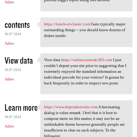
Adres
contents
https://touch-of-classic.com
Gain typically major
https://touch-of-classic.com
outstanding things -- you should know dozens of
30.07.2024
dishes inside:
Adres
View data
View data
https://onlinecasinokr365.com
I just
View data https:/
couldn’t depart your site prior to suggesting that I
30.07.2024
extremely enjoyed the standard information an
individual provide for your visitors? Is gonna be
Adres
back frequently in order to inspect new posts
Learn more
https://www.dependtotosite.com
A fascinating
https://www.dependtotosite
dialog is value remark. I feel that it is best to
30.07.2024
compose more on this matter, it may not be an
unthinkable theme however generally people are
Adres
insufficient to chat on such subjects. To the
following.