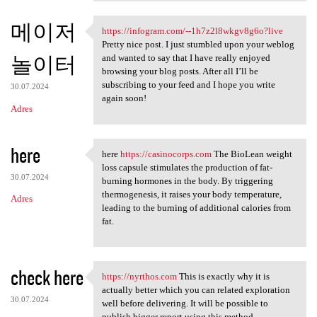
메이저
https://infogram.com/--1h7z2l8wkgv8g6o?live
https://infogram.com/-
Pretty nice post. I just stumbled upon your weblog
놀이터
and wanted to say that I have really enjoyed
browsing your blog posts. After all I’ll be
subscribing to your feed and I hope you write
30.07.2024
again soon!
Adres
here
here
https://casinocorps.com
The BioLean weight
here https://casinocorps
loss capsule stimulates the production of fat-
30.07.2024
burning hormones in the body. By triggering
thermogenesis, it raises your body temperature,
Adres
leading to the burning of additional calories from
fat.
check here
https://nyrthos.com
This is exactly why it is
https://nyrthos.com This is
actually better which you can related exploration
30.07.2024
well before delivering. It will be possible to
publish bigger report using this method.