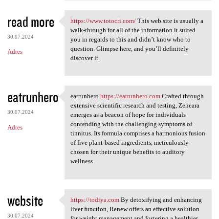
read more
https://www.totocri.com/
This web site is usually a
https://www.totocri.com/ This
walk-through for all of the information it suited
30.07.2024
you in regards to this and didn’t know who to
question. Glimpse here, and you’ll definitely
Adres
discover it.
eatrunhero
eatrunhero
https://eatrunhero.com
Crafted through
eatrunhero https:/
extensive scientific research and testing, Zeneara
30.07.2024
emerges as a beacon of hope for individuals
contending with the challenging symptoms of
Adres
tinnitus. Its formula comprises a harmonious fusion
of five plant-based ingredients, meticulously
chosen for their unique benefits to auditory
wellness.
website
https://todiya.com
By detoxifying and enhancing
https://todiya.com By
liver function, Renew offers an effective solution
30.07.2024
for weight management and fostering a healthier