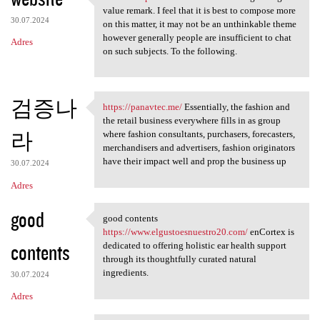
website https://3dicd.com A
value remark. I feel that it is best to compose more
30.07.2024
on this matter, it may not be an unthinkable theme
however generally people are insufficient to chat
Adres
on such subjects. To the following.
검증나
https://panavtec.me/
Essentially, the fashion and
https://panavtec.me/
the retail business everywhere fills in as group
라
where fashion consultants, purchasers, forecasters,
merchandisers and advertisers, fashion originators
have their impact well and prop the business up
30.07.2024
Adres
good
good contents
good contents https://www
https://www.elgustoesnuestro20.com/
enCortex is
contents
dedicated to offering holistic ear health support
through its thoughtfully curated natural
ingredients.
30.07.2024
Adres