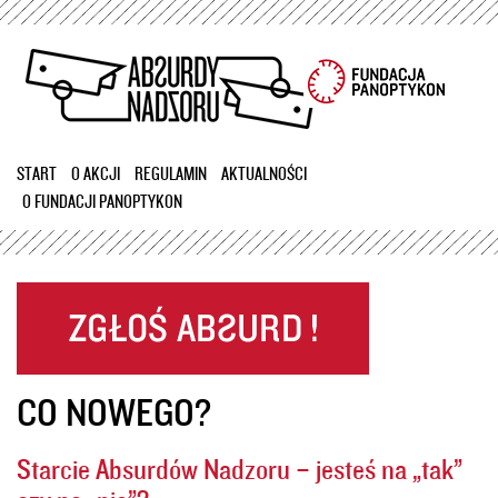
Przejdź
do
treści
START
O AKCJI
REGULAMIN
AKTUALNOŚCI
O FUNDACJI PANOPTYKON
CO NOWEGO?
Starcie Absurdów Nadzoru – jesteś na „tak”