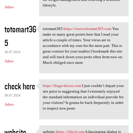
lifestyle.
Adres
totomart36
totomart365
https://www.totomart365.com
You
totomart365 https://www
make so many great points here that I read your
5
article a couple of times. Your views are in
accordance with my own for the most part. This is
great content for your readers.I bookmark this site
30.07.2024
and will track down your posts often from now on.
Adres
Much obliged once more
check here
https://hugo-dixon.com
I just couldn’t depart your
https://hugo-dixon.com I just
site prior to suggesting that I extremely enjoyed
30.07.2024
the standard information an individual provide for
your visitors? Is gonna be back frequently in order
Adres
to inspect new posts
website
website
https://3dicd.com
A fascinating dialog is