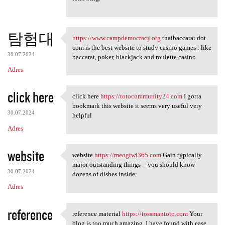
탐험대
https://www.campdemocracy.org
thaibaccarat dot
https://www.campdemocracy.org
com is the best website to study casino games : like
30.07.2024
baccarat, poker, blackjack and roulette casino
Adres
click here
click here
https://totocommunity24.com
I gotta
click here https:/
bookmark this website it seems very useful very
30.07.2024
helpful
Adres
website
website
https://meogtwi365.com
Gain typically
website https://meogtwi365
major outstanding things -- you should know
30.07.2024
dozens of dishes inside:
Adres
reference
reference material
https://tossmantoto.com
Your
reference material https:/
blog is too much amazing. I have found with ease