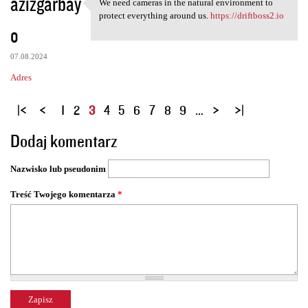
azizgarbay
We need cameras in the natural environment to
We need cameras in the
protect everything around us.
https://driftboss2.io
o
07.08.2024
Adres
S
1
2
3
4
5
6
7
8
9
…
t
Dodaj komentarz
r
o
Nazwisko lub pseudonim
n
y
Treść Twojego komentarza
*