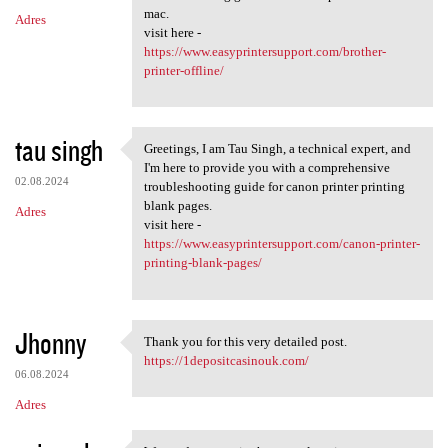
mac.
Adres
visit here -
https://www.easyprintersupport.com/brother-
printer-offline/
tau singh
Greetings, I am Tau Singh, a technical expert, and
Greetings, I am Tau Singh, a
I'm here to provide you with a comprehensive
02.08.2024
troubleshooting guide for canon printer printing
blank pages.
Adres
visit here -
https://www.easyprintersupport.com/canon-printer-
printing-blank-pages/
Jhonny
Thank you for this very detailed post.
Thank you for this very
https://1depositcasinouk.com/
06.08.2024
Adres