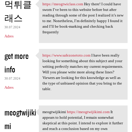
먹튀클
https://meogtwiclass.com
Hey there! I could have
https://meogtwiclass.com Hey
sworn I’ve been to this website before but after
래스
reading through some of the post I realized it’s new
to me. Nonetheless, I’m definitely happy I found it
and I’ll be book-marking and checking back
30.07.2024
frequently
Adres
get more
https://www.safezonetoto.com
I have been really
https://www.safezonetoto.com
looking for something about this subject and your
info
writing perfectly matches my current requirements.
Will you please write more along these lines?
Viewers are looking for this knowledge as well as
30.07.2024
the type of unbiased opinion that you bring to the
Adres
table.
meogtwijiki
meogtwijikimi
https://meogtwijikimi.com
It
meogtwijikimi https:/
appears to hold potential, I remain somewhat
mi
skeptical at this point. I intend to explore it further
and reach a conclusion based on my own