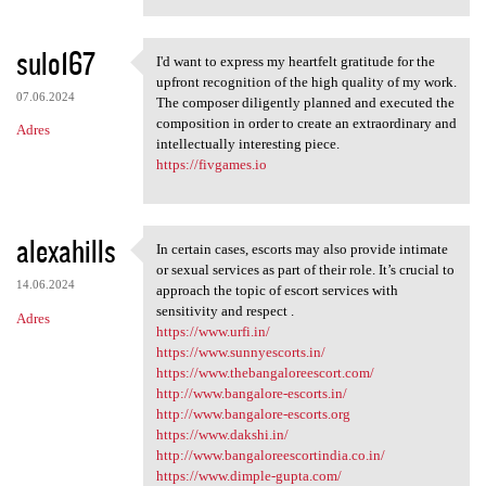
sulo167
I'd want to express my heartfelt gratitude for the
I'd want to express my
upfront recognition of the high quality of my work.
07.06.2024
The composer diligently planned and executed the
composition in order to create an extraordinary and
Adres
intellectually interesting piece.
https://fivgames.io
alexahills
In certain cases, escorts may also provide intimate
In certain cases, escorts may
or sexual services as part of their role. It’s crucial to
14.06.2024
approach the topic of escort services with
sensitivity and respect .
Adres
https://www.urfi.in/
https://www.sunnyescorts.in/
https://www.thebangaloreescort.com/
http://www.bangalore-escorts.in/
http://www.bangalore-escorts.org
https://www.dakshi.in/
http://www.bangaloreescortindia.co.in/
https://www.dimple-gupta.com/