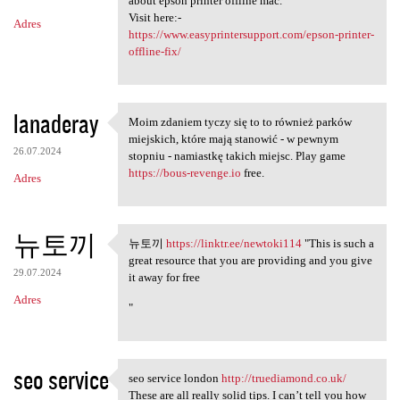
about epson printer offline mac.
Visit here:-
Adres
https://www.easyprintersupport.com/epson-printer-
offline-fix/
lanaderay
Moim zdaniem tyczy się to to również parków
Moim zdaniem tyczy się to to
miejskich, które mają stanowić - w pewnym
26.07.2024
stopniu - namiastkę takich miejsc. Play game
https://bous-revenge.io
free.
Adres
뉴토끼
뉴토끼
https://linktr.ee/newtoki114
"This is such a
뉴토끼 https://linktr.ee
great resource that you are providing and you give
29.07.2024
it away for free
Adres
"
seo service
seo service london
http://truediamond.co.uk/
seo service london http:/
These are all really solid tips. I can’t tell you how