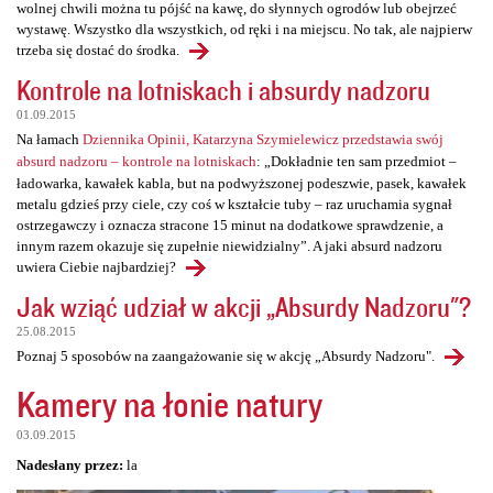
wolnej chwili można tu pójść na kawę, do słynnych ogrodów lub obejrzeć
wystawę. Wszystko dla wszystkich, od ręki i na miejscu. No tak, ale najpierw
trzeba się dostać do środka.
Kontrole na lotniskach i absurdy nadzoru
01.09.2015
Na łamach
Dziennika Opinii, Katarzyna Szymielewicz przedstawia swój
absurd nadzoru – kontrole na lotniskach
: „Dokładnie ten sam przedmiot –
ładowarka, kawałek kabla, but na podwyższonej podeszwie, pasek, kawałek
metalu gdzieś przy ciele, czy coś w kształcie tuby – raz uruchamia sygnał
ostrzegawczy i oznacza stracone 15 minut na dodatkowe sprawdzenie, a
innym razem okazuje się zupełnie niewidzialny”. A jaki absurd nadzoru
uwiera Ciebie najbardziej?
Jak wziąć udział w akcji „Absurdy Nadzoru"?
25.08.2015
Poznaj 5 sposobów na zaangażowanie się w akcję „Absurdy Nadzoru".
Kamery na łonie natury
03.09.2015
Nadesłany przez:
la