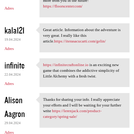
m
more from you in the future!
https://floorscenter.com/
Adres
e
n
t
kala121
Great article. Information about the adventure is
Great article. Information
a
very great. I really like this
19.04.2024
article.
https://iterasacucarti.com/gelin/
r
Adres
z
e
infinite
https://infinitecraftonline.io
is an exciting new
https://infinitecraftonline
game that combines the addictive simplicity of
22.04.2024
Little Alchemy with a fresh twist.
Adres
Alison
Thanks for sharing your info. I really appreciate
Thanks for sharing your info.
your efforts and I will be waiting for your further
Aagron
write
https://lerenjack.com/product-
category/spring-sale/
29.04.2024
Adres