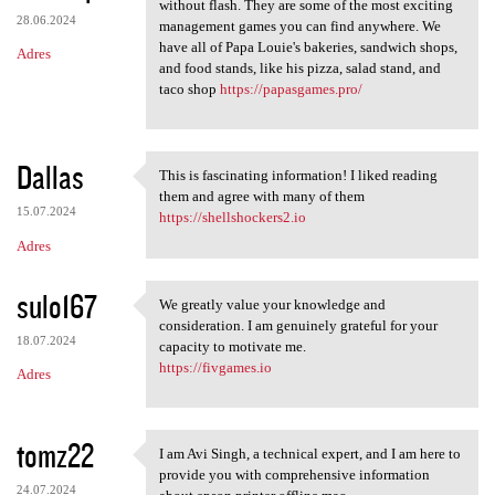
Many of our Papa's games can
without flash. They are some of the most exciting
28.06.2024
management games you can find anywhere. We
have all of Papa Louie's bakeries, sandwich shops,
Adres
and food stands, like his pizza, salad stand, and
taco shop
https://papasgames.pro/
Dallas
This is fascinating information! I liked reading
This is fascinating
them and agree with many of them
15.07.2024
https://shellshockers2.io
Adres
sulo167
We greatly value your knowledge and
We greatly value your
consideration. I am genuinely grateful for your
18.07.2024
capacity to motivate me.
https://fivgames.io
Adres
tomz22
I am Avi Singh, a technical expert, and I am here to
I am Avi Singh, a technical
provide you with comprehensive information
24.07.2024