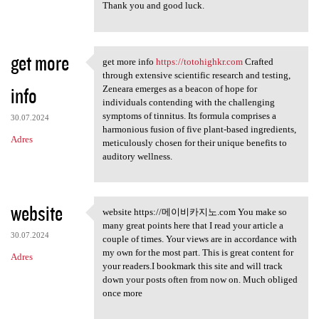
Thank you and good luck.
get more
get more info
https://totohighkr.com
Crafted
get more info https:/
through extensive scientific research and testing,
info
Zeneara emerges as a beacon of hope for
individuals contending with the challenging
symptoms of tinnitus. Its formula comprises a
30.07.2024
harmonious fusion of five plant-based ingredients,
Adres
meticulously chosen for their unique benefits to
auditory wellness.
website
website https://메이비카지노.com You make so
website https://메이비카지노.com
many great points here that I read your article a
30.07.2024
couple of times. Your views are in accordance with
my own for the most part. This is great content for
Adres
your readers.I bookmark this site and will track
down your posts often from now on. Much obliged
once more