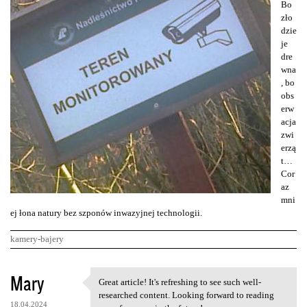
Bo
zło
dzie
je
dre
wna
, bo
obs
erw
acja
zwi
erzą
t…
Cor
az
mni
ej łona natury bez szponów inwazyjnej technologii.
kamery-bajery
K
Mary
Great article! It's refreshing to see such well-
Great article! It's
o
researched content. Looking forward to reading
18.04.2024