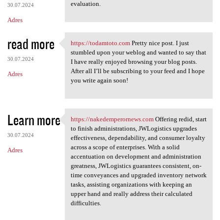
evaluation.
30.07.2024
Adres
read more
https://todamtoto.com
Pretty nice post. I just
https://todamtoto.com Pretty
stumbled upon your weblog and wanted to say that
30.07.2024
I have really enjoyed browsing your blog posts.
After all I’ll be subscribing to your feed and I hope
Adres
you write again soon!
Learn more
https://nakedemperornews.com
Offering redid, start
https://nakedemperornews.com
to finish administrations, JWLogistics upgrades
30.07.2024
effectiveness, dependability, and consumer loyalty
across a scope of enterprises. With a solid
Adres
accentuation on development and administration
greatness, JWLogistics guarantees consistent, on-
time conveyances and upgraded inventory network
tasks, assisting organizations with keeping an
upper hand and really address their calculated
difficulties.