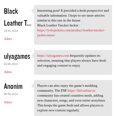
Black
Interesting post! It provided a fresh perspective and
Interesting post! It provided
valuable information. I hope to see more articles
Leather T...
similar to this one in the future.
Black Leather Trucker Jacket :
https://yolojackets.com/product/leather-trucker-
29.05.2024
jacket-mens/
Adres
ulyagames
https://ulyagames.com
frequently updates its
https://ulyagames.com
selection, ensuring that players always have fresh
04.06.2024
and engaging content to enjoy
Adres
Anonim
Players can also enjoy the game’s modding
Players can also enjoy the
community. The FNF
https://fnf-online.io
06.06.2024
community has created countless mods, adding
new characters, songs, and even entire storylines.
Adres
This keeps the game fresh and allows players to
explore new content regularly.