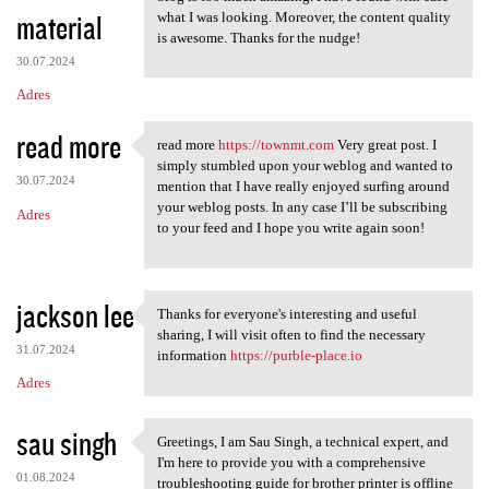
material
what I was looking. Moreover, the content quality
is awesome. Thanks for the nudge!
30.07.2024
Adres
read more
read more
https://townmt.com
Very great post. I
read more https://townmt.com
simply stumbled upon your weblog and wanted to
30.07.2024
mention that I have really enjoyed surfing around
your weblog posts. In any case I’ll be subscribing
Adres
to your feed and I hope you write again soon!
jackson lee
Thanks for everyone's interesting and useful
Thanks for everyone's
sharing, I will visit often to find the necessary
31.07.2024
information
https://purble-place.io
Adres
sau singh
Greetings, I am Sau Singh, a technical expert, and
Greetings, I am Sau Singh, a
I'm here to provide you with a comprehensive
01.08.2024
troubleshooting guide for brother printer is offline