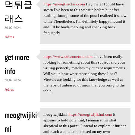
먹튀클
https://meogtwiclass.com
Hey there! I could have
https://meogtwiclass.com Hey
sworn I’ve been to this website before but after
래스
reading through some of the post I realized it’s new
to me. Nonetheless, I’m definitely happy I found it
and I’ll be book-marking and checking back
30.07.2024
frequently
Adres
get more
https://www.safezonetoto.com
I have been really
https://www.safezonetoto.com
looking for something about this subject and your
info
writing perfectly matches my current requirements.
Will you please write more along these lines?
Viewers are looking for this knowledge as well as
30.07.2024
the type of unbiased opinion that you bring to the
Adres
table.
meogtwijiki
meogtwijikimi
https://meogtwijikimi.com
It
meogtwijikimi https:/
appears to hold potential, I remain somewhat
mi
skeptical at this point. I intend to explore it further
and reach a conclusion based on my own