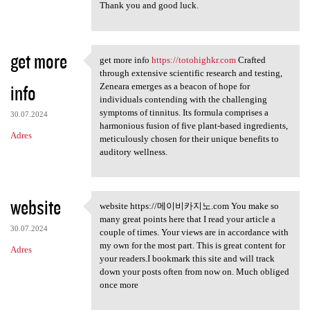
Thank you and good luck.
get more
get more info
https://totohighkr.com
Crafted
get more info https:/
through extensive scientific research and testing,
info
Zeneara emerges as a beacon of hope for
individuals contending with the challenging
symptoms of tinnitus. Its formula comprises a
30.07.2024
harmonious fusion of five plant-based ingredients,
Adres
meticulously chosen for their unique benefits to
auditory wellness.
website
website https://메이비카지노.com You make so
website https://메이비카지노.com
many great points here that I read your article a
30.07.2024
couple of times. Your views are in accordance with
my own for the most part. This is great content for
Adres
your readers.I bookmark this site and will track
down your posts often from now on. Much obliged
once more