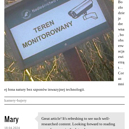
Bo
zło
dzie
je
dre
wna
, bo
obs
erw
acja
zwi
erzą
t…
Cor
az
mni
ej łona natury bez szponów inwazyjnej technologii.
kamery-bajery
K
Mary
Great article! It's refreshing to see such well-
Great article! It's
o
researched content. Looking forward to reading
18.04.2024