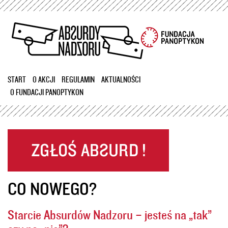
Przejdź
do
treści
START
O AKCJI
REGULAMIN
AKTUALNOŚCI
O FUNDACJI PANOPTYKON
CO NOWEGO?
Starcie Absurdów Nadzoru – jesteś na „tak”