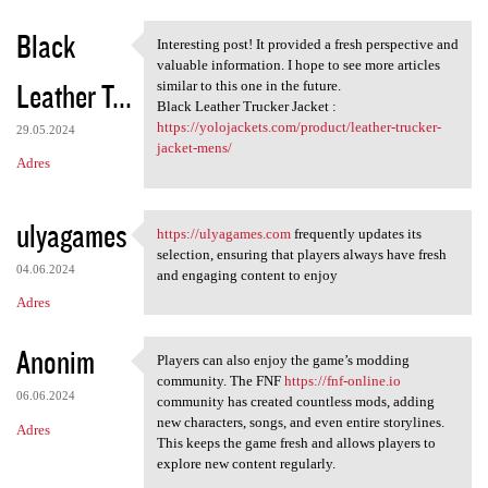
Black
Interesting post! It provided a fresh perspective and
Interesting post! It provided
valuable information. I hope to see more articles
Leather T...
similar to this one in the future.
Black Leather Trucker Jacket :
https://yolojackets.com/product/leather-trucker-
29.05.2024
jacket-mens/
Adres
ulyagames
https://ulyagames.com
frequently updates its
https://ulyagames.com
selection, ensuring that players always have fresh
04.06.2024
and engaging content to enjoy
Adres
Anonim
Players can also enjoy the game’s modding
Players can also enjoy the
community. The FNF
https://fnf-online.io
06.06.2024
community has created countless mods, adding
new characters, songs, and even entire storylines.
Adres
This keeps the game fresh and allows players to
explore new content regularly.