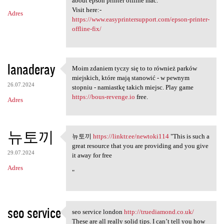
about epson printer offline mac.
Visit here:-
Adres
https://www.easyprintersupport.com/epson-printer-
offline-fix/
lanaderay
Moim zdaniem tyczy się to to również parków
Moim zdaniem tyczy się to to
miejskich, które mają stanowić - w pewnym
26.07.2024
stopniu - namiastkę takich miejsc. Play game
https://bous-revenge.io
free.
Adres
뉴토끼
뉴토끼
https://linktr.ee/newtoki114
"This is such a
뉴토끼 https://linktr.ee
great resource that you are providing and you give
29.07.2024
it away for free
Adres
"
seo service
seo service london
http://truediamond.co.uk/
seo service london http:/
These are all really solid tips. I can’t tell you how