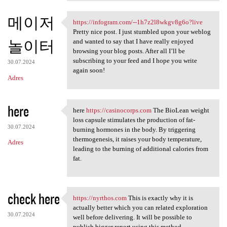
메이저
https://infogram.com/--1h7z2l8wkgv8g6o?live
https://infogram.com/-
Pretty nice post. I just stumbled upon your weblog
놀이터
and wanted to say that I have really enjoyed
browsing your blog posts. After all I’ll be
subscribing to your feed and I hope you write
30.07.2024
again soon!
Adres
here
here
https://casinocorps.com
The BioLean weight
here https://casinocorps
loss capsule stimulates the production of fat-
30.07.2024
burning hormones in the body. By triggering
thermogenesis, it raises your body temperature,
Adres
leading to the burning of additional calories from
fat.
check here
https://nyrthos.com
This is exactly why it is
https://nyrthos.com This is
actually better which you can related exploration
30.07.2024
well before delivering. It will be possible to
publish bigger report using this method.