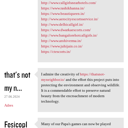
http://www.callgirlsnearhotels.com/
https://www.rashikhanna.in/
https://www.beautiqueen.in/
http://www.aerocityescortsservice.in/
http://www.delhicallgirl.in/
https://www.dwarkaescorts.com/
http://www.bangalorehotcallgirls.in/
http://www.arohiverma.in/
https://www.juhijain.co.in/
https://ctescorts.in/
that's not
I admire the creativity of
https://thatsnot-
I admire the creativity of
myneighbor.io/
and the effort this project puts into
my n...
protecting the environment and observing wildlife.
It is a commendable effort to preserve natural
beauty from the encroachment of modern
27.06.2024
technology.
Adres
Fesicop1
Many of our Papa's games can now be played