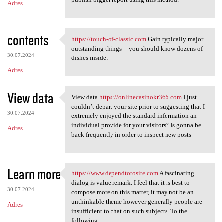
Adres
contents
https://touch-of-classic.com
Gain typically major
https://touch-of-classic.com
outstanding things -- you should know dozens of
30.07.2024
dishes inside:
Adres
View data
View data
https://onlinecasinokr365.com
I just
View data https:/
couldn’t depart your site prior to suggesting that I
30.07.2024
extremely enjoyed the standard information an
individual provide for your visitors? Is gonna be
Adres
back frequently in order to inspect new posts
Learn more
https://www.dependtotosite.com
A fascinating
https://www.dependtotosite
dialog is value remark. I feel that it is best to
30.07.2024
compose more on this matter, it may not be an
unthinkable theme however generally people are
Adres
insufficient to chat on such subjects. To the
following.