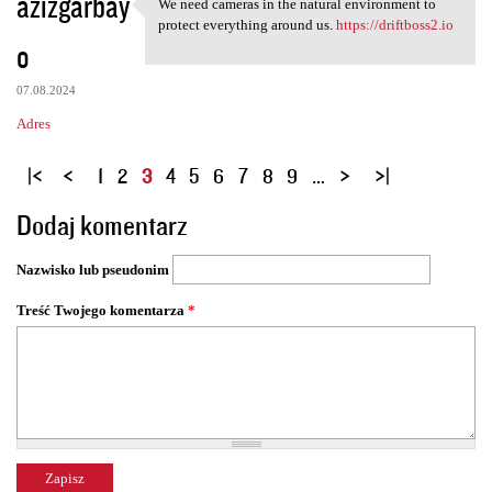
azizgarbay
We need cameras in the natural environment to
We need cameras in the
protect everything around us.
https://driftboss2.io
o
07.08.2024
Adres
S
1
2
3
4
5
6
7
8
9
…
t
Dodaj komentarz
r
o
Nazwisko lub pseudonim
n
y
Treść Twojego komentarza
*