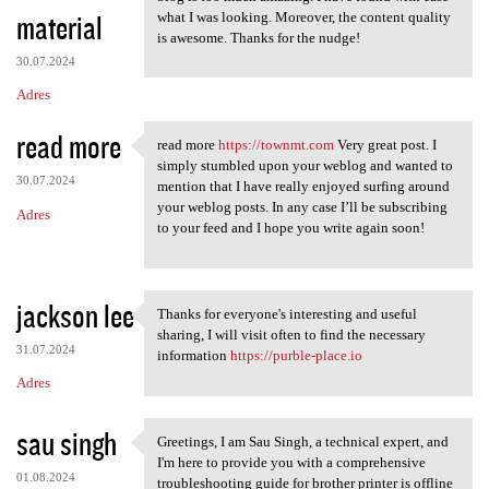
material
what I was looking. Moreover, the content quality
is awesome. Thanks for the nudge!
30.07.2024
Adres
read more
read more
https://townmt.com
Very great post. I
read more https://townmt.com
simply stumbled upon your weblog and wanted to
30.07.2024
mention that I have really enjoyed surfing around
your weblog posts. In any case I’ll be subscribing
Adres
to your feed and I hope you write again soon!
jackson lee
Thanks for everyone's interesting and useful
Thanks for everyone's
sharing, I will visit often to find the necessary
31.07.2024
information
https://purble-place.io
Adres
sau singh
Greetings, I am Sau Singh, a technical expert, and
Greetings, I am Sau Singh, a
I'm here to provide you with a comprehensive
01.08.2024
troubleshooting guide for brother printer is offline