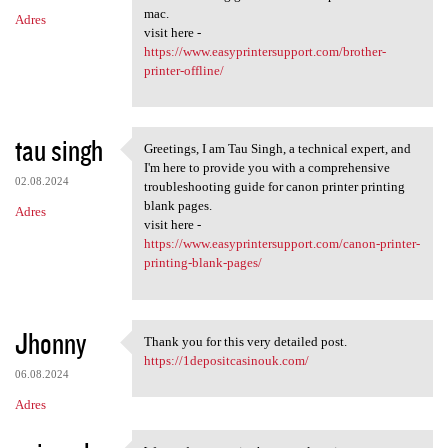
mac.
Adres
visit here -
https://www.easyprintersupport.com/brother-
printer-offline/
tau singh
Greetings, I am Tau Singh, a technical expert, and
Greetings, I am Tau Singh, a
I'm here to provide you with a comprehensive
02.08.2024
troubleshooting guide for canon printer printing
blank pages.
Adres
visit here -
https://www.easyprintersupport.com/canon-printer-
printing-blank-pages/
Jhonny
Thank you for this very detailed post.
Thank you for this very
https://1depositcasinouk.com/
06.08.2024
Adres