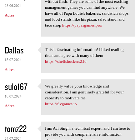
Many of our Papa's games can
without flash. They are some of the most exciting
28.06.2024
management games you can find anywhere. We
have all of Papa Louie's bakeries, sandwich shops,
Adres
and food stands, like his pizza, salad stand, and
taco shop
https://papasgames.pro/
Dallas
This is fascinating information! I liked reading
This is fascinating
them and agree with many of them
15.07.2024
https://shellshockers2.io
Adres
sulo167
We greatly value your knowledge and
We greatly value your
consideration. I am genuinely grateful for your
18.07.2024
capacity to motivate me.
https://fivgames.io
Adres
tomz22
I am Avi Singh, a technical expert, and I am here to
I am Avi Singh, a technical
provide you with comprehensive information
24.07.2024