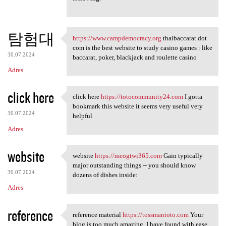
탐험대
https://www.campdemocracy.org
thaibaccarat dot
https://www.campdemocracy.org
com is the best website to study casino games : like
30.07.2024
baccarat, poker, blackjack and roulette casino
Adres
click here
click here
https://totocommunity24.com
I gotta
click here https:/
bookmark this website it seems very useful very
30.07.2024
helpful
Adres
website
website
https://meogtwi365.com
Gain typically
website https://meogtwi365
major outstanding things -- you should know
30.07.2024
dozens of dishes inside:
Adres
reference
reference material
https://tossmantoto.com
Your
reference material https:/
blog is too much amazing. I have found with ease