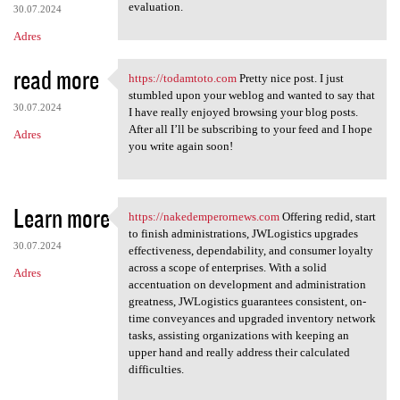
evaluation.
30.07.2024
Adres
read more
https://todamtoto.com
Pretty nice post. I just
https://todamtoto.com Pretty
stumbled upon your weblog and wanted to say that
30.07.2024
I have really enjoyed browsing your blog posts.
After all I’ll be subscribing to your feed and I hope
Adres
you write again soon!
Learn more
https://nakedemperornews.com
Offering redid, start
https://nakedemperornews.com
to finish administrations, JWLogistics upgrades
30.07.2024
effectiveness, dependability, and consumer loyalty
across a scope of enterprises. With a solid
Adres
accentuation on development and administration
greatness, JWLogistics guarantees consistent, on-
time conveyances and upgraded inventory network
tasks, assisting organizations with keeping an
upper hand and really address their calculated
difficulties.