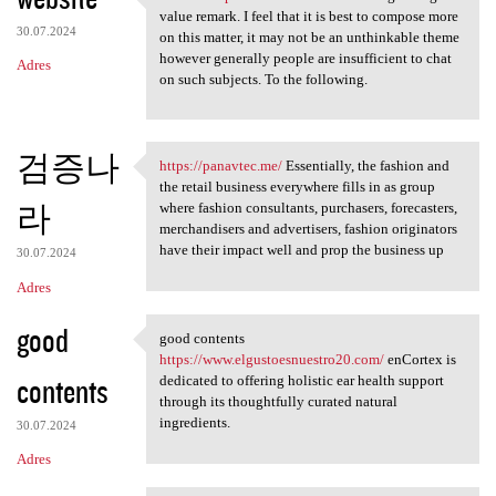
website https://3dicd.com A
value remark. I feel that it is best to compose more
30.07.2024
on this matter, it may not be an unthinkable theme
however generally people are insufficient to chat
Adres
on such subjects. To the following.
검증나
https://panavtec.me/
Essentially, the fashion and
https://panavtec.me/
the retail business everywhere fills in as group
라
where fashion consultants, purchasers, forecasters,
merchandisers and advertisers, fashion originators
have their impact well and prop the business up
30.07.2024
Adres
good
good contents
good contents https://www
https://www.elgustoesnuestro20.com/
enCortex is
contents
dedicated to offering holistic ear health support
through its thoughtfully curated natural
ingredients.
30.07.2024
Adres