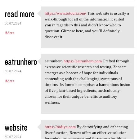
read more
https://www.totocri.com/
This web site is usually a
https://www.totocri.com/ This
walk-through for all of the information it suited
30.07.2024
you in regards to this and didn’t know who to
question. Glimpse here, and you’ll definitely
Adres
discover it.
eatrunhero
eatrunhero
https://eatrunhero.com
Crafted through
eatrunhero https:/
extensive scientific research and testing, Zeneara
30.07.2024
emerges as a beacon of hope for individuals
contending with the challenging symptoms of
Adres
tinnitus. Its formula comprises a harmonious fusion
of five plant-based ingredients, meticulously
chosen for their unique benefits to auditory
wellness.
website
https://todiya.com
By detoxifying and enhancing
https://todiya.com By
liver function, Renew offers an effective solution
30.07.2024
for weight management and fostering a healthier