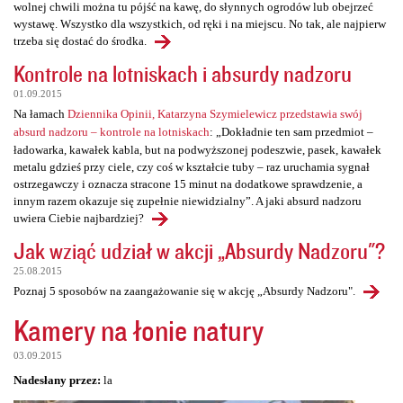
wolnej chwili można tu pójść na kawę, do słynnych ogrodów lub obejrzeć
wystawę. Wszystko dla wszystkich, od ręki i na miejscu. No tak, ale najpierw
trzeba się dostać do środka.
Kontrole na lotniskach i absurdy nadzoru
01.09.2015
Na łamach
Dziennika Opinii, Katarzyna Szymielewicz przedstawia swój
absurd nadzoru – kontrole na lotniskach
: „Dokładnie ten sam przedmiot –
ładowarka, kawałek kabla, but na podwyższonej podeszwie, pasek, kawałek
metalu gdzieś przy ciele, czy coś w kształcie tuby – raz uruchamia sygnał
ostrzegawczy i oznacza stracone 15 minut na dodatkowe sprawdzenie, a
innym razem okazuje się zupełnie niewidzialny”. A jaki absurd nadzoru
uwiera Ciebie najbardziej?
Jak wziąć udział w akcji „Absurdy Nadzoru"?
25.08.2015
Poznaj 5 sposobów na zaangażowanie się w akcję „Absurdy Nadzoru".
Kamery na łonie natury
03.09.2015
Nadesłany przez:
la