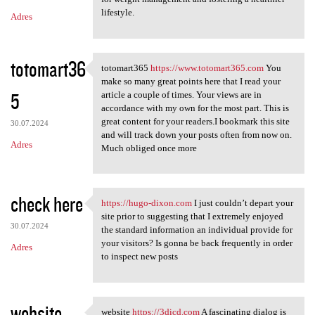
lifestyle.
Adres
totomart36
totomart365
https://www.totomart365.com
You
totomart365 https://www
make so many great points here that I read your
5
article a couple of times. Your views are in
accordance with my own for the most part. This is
great content for your readers.I bookmark this site
30.07.2024
and will track down your posts often from now on.
Adres
Much obliged once more
check here
https://hugo-dixon.com
I just couldn’t depart your
https://hugo-dixon.com I just
site prior to suggesting that I extremely enjoyed
30.07.2024
the standard information an individual provide for
your visitors? Is gonna be back frequently in order
Adres
to inspect new posts
website
website
https://3dicd.com
A fascinating dialog is