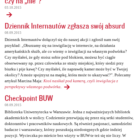
czy na „nie”?
03.10.2015
Dziennik Internautów zgłasza swój absurd
08.09.2015
Dziennik Internautów dołączył się do naszej akcji i zgłosił nam swój
przykład: „Oburzamy się na inwigilację w internecie, na działania
amerykańskich służb, ale co wiemy o inwigilacji na własnym podwórku?
Czy myślałeś, że gdy stoisz sobie pod blokiem, możesz być ciągle
obserwowany np. przez człowieka ze straży miejskiej, który siedzi przy
biurku i pije kawę? Czy myślałeś, ile naprawdę kamer może być w Twojej
okolicy? A może spojrzysz na mapkę, która może to ukazywać?”. Polecamy
artykuł Marcina Maja:
Ktoś nasikał pod kamerą, czyli inwigilacja z
perspektywy własnego podwórka
.
Checkpoint BUW
08.09.2015
Biblioteka Uniwersytecka w Warszawie. Jedna z najważniejszych bibliotek
akademickich w stolicy. Codziennie przewijają się przez nią setki studentów,
doktorantów i pracowników naukowych. Są również pasjonaci, samodzielni
badacze i warszawiacy, którzy poszukują niedostępnych gdzie indziej
pozycji. Wycieczka po mieście bez wizyty w BUW-ie też się nie liczy. W