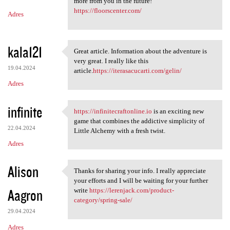
m
more from you in the future!
https://floorscenter.com/
Adres
e
n
t
kala121
Great article. Information about the adventure is
Great article. Information
a
very great. I really like this
19.04.2024
article.
https://iterasacucarti.com/gelin/
r
Adres
z
e
infinite
https://infinitecraftonline.io
is an exciting new
https://infinitecraftonline
game that combines the addictive simplicity of
22.04.2024
Little Alchemy with a fresh twist.
Adres
Alison
Thanks for sharing your info. I really appreciate
Thanks for sharing your info.
your efforts and I will be waiting for your further
Aagron
write
https://lerenjack.com/product-
category/spring-sale/
29.04.2024
Adres