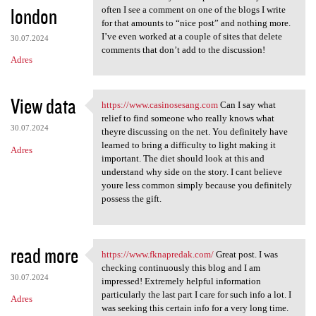
london
often I see a comment on one of the blogs I write
for that amounts to “nice post” and nothing more.
I’ve even worked at a couple of sites that delete
30.07.2024
comments that don’t add to the discussion!
Adres
View data
https://www.casinosesang.com
Can I say what
https://www.casinosesang.com
relief to find someone who really knows what
30.07.2024
theyre discussing on the net. You definitely have
learned to bring a difficulty to light making it
Adres
important. The diet should look at this and
understand why side on the story. I cant believe
youre less common simply because you definitely
possess the gift.
read more
https://www.fknapredak.com/
Great post. I was
https://www.fknapredak.com/
checking continuously this blog and I am
30.07.2024
impressed! Extremely helpful information
particularly the last part I care for such info a lot. I
Adres
was seeking this certain info for a very long time.