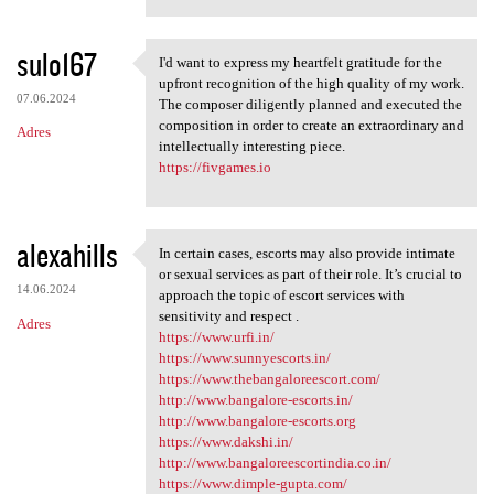
sulo167
I'd want to express my heartfelt gratitude for the
I'd want to express my
upfront recognition of the high quality of my work.
07.06.2024
The composer diligently planned and executed the
composition in order to create an extraordinary and
Adres
intellectually interesting piece.
https://fivgames.io
alexahills
In certain cases, escorts may also provide intimate
In certain cases, escorts may
or sexual services as part of their role. It’s crucial to
14.06.2024
approach the topic of escort services with
sensitivity and respect .
Adres
https://www.urfi.in/
https://www.sunnyescorts.in/
https://www.thebangaloreescort.com/
http://www.bangalore-escorts.in/
http://www.bangalore-escorts.org
https://www.dakshi.in/
http://www.bangaloreescortindia.co.in/
https://www.dimple-gupta.com/