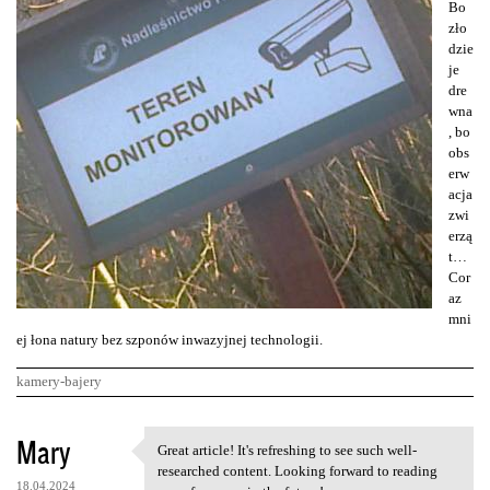
Bo
zło
dzie
je
dre
wna
, bo
obs
erw
acja
zwi
erzą
t…
Cor
az
mni
ej łona natury bez szponów inwazyjnej technologii.
kamery-bajery
K
Mary
Great article! It's refreshing to see such well-
Great article! It's
o
researched content. Looking forward to reading
18.04.2024