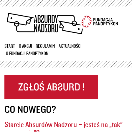
Przejdź
do
treści
START
O AKCJI
REGULAMIN
AKTUALNOŚCI
O FUNDACJI PANOPTYKON
CO NOWEGO?
Starcie Absurdów Nadzoru – jesteś na „tak”