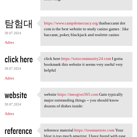
탐험대
https://www.campdemocracy.org
thaibaccarat dot
https://www.campdemocracy.org
com is the best website to study casino games : like
30.07.2024
baccarat, poker, blackjack and roulette casino
Adres
click here
click here
https://totocommunity24.com
I gotta
click here https:/
bookmark this website it seems very useful very
30.07.2024
helpful
Adres
website
website
https://meogtwi365.com
Gain typically
website https://meogtwi365
major outstanding things -- you should know
30.07.2024
dozens of dishes inside:
Adres
reference
reference material
https://tossmantoto.com
Your
reference material https:/
blog is too much amazing. I have found with ease