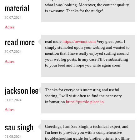
material
what I was looking. Moreover, the content quality
is awesome. Thanks for the nudge!
30.07.2024
Adres
read more
read more
https://townmt.com
Very great post. I
read more https://townmt.com
simply stumbled upon your weblog and wanted to
30.07.2024
mention that I have really enjoyed surfing around
your weblog posts. In any case I’ll be subscribing
Adres
to your feed and I hope you write again soon!
jackson lee
Thanks for everyone's interesting and useful
Thanks for everyone's
sharing, I will visit often to find the necessary
31.07.2024
information
https://purble-place.io
Adres
sau singh
Greetings, I am Sau Singh, a technical expert, and
Greetings, I am Sau Singh, a
I'm here to provide you with a comprehensive
01.08.2024
troubleshooting guide for brother printer is offline