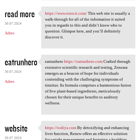
read more
https://www.totocri.com/
This web site is usually a
https://www.totocri.com/ This
walk-through for all of the information it suited
30.07.2024
you in regards to this and didn’t know who to
question. Glimpse here, and you’ll definitely
Adres
discover it.
eatrunhero
eatrunhero
https://eatrunhero.com
Crafted through
eatrunhero https:/
extensive scientific research and testing, Zeneara
30.07.2024
emerges as a beacon of hope for individuals
contending with the challenging symptoms of
Adres
tinnitus. Its formula comprises a harmonious fusion
of five plant-based ingredients, meticulously
chosen for their unique benefits to auditory
wellness.
website
https://todiya.com
By detoxifying and enhancing
https://todiya.com By
liver function, Renew offers an effective solution
30.07.2024
for weight management and fostering a healthier