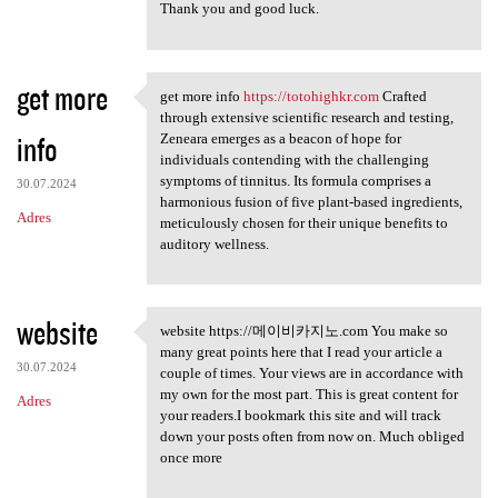
Thank you and good luck.
get more
get more info
https://totohighkr.com
Crafted
get more info https:/
through extensive scientific research and testing,
info
Zeneara emerges as a beacon of hope for
individuals contending with the challenging
symptoms of tinnitus. Its formula comprises a
30.07.2024
harmonious fusion of five plant-based ingredients,
Adres
meticulously chosen for their unique benefits to
auditory wellness.
website
website https://메이비카지노.com You make so
website https://메이비카지노.com
many great points here that I read your article a
30.07.2024
couple of times. Your views are in accordance with
my own for the most part. This is great content for
Adres
your readers.I bookmark this site and will track
down your posts often from now on. Much obliged
once more