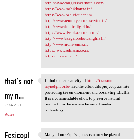
http://www.callgirlsnearhotels.com/
https://www.rashikhanna.in/
https://www.beautiqueen.in/
http://www.aerocityescortsservice.in/
http://www.delhicallgirl.in/
https://www.dwarkaescorts.com/
http://www.bangalorehotcallgirls.in/
http://www.arohiverma.in/
https://www.juhijain.co.in/
https://ctescorts.in/
that's not
I admire the creativity of
https://thatsnot-
I admire the creativity of
myneighbor.io/
and the effort this project puts into
my n...
protecting the environment and observing wildlife.
It is a commendable effort to preserve natural
beauty from the encroachment of modern
27.06.2024
technology.
Adres
Fesicop1
Many of our Papa's games can now be played