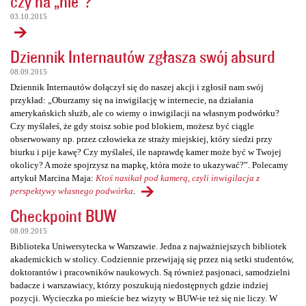
czy na „nie”?
03.10.2015
Dziennik Internautów zgłasza swój absurd
08.09.2015
Dziennik Internautów dołączył się do naszej akcji i zgłosił nam swój
przykład: „Oburzamy się na inwigilację w internecie, na działania
amerykańskich służb, ale co wiemy o inwigilacji na własnym podwórku?
Czy myślałeś, że gdy stoisz sobie pod blokiem, możesz być ciągle
obserwowany np. przez człowieka ze straży miejskiej, który siedzi przy
biurku i pije kawę? Czy myślałeś, ile naprawdę kamer może być w Twojej
okolicy? A może spojrzysz na mapkę, która może to ukazywać?”. Polecamy
artykuł Marcina Maja:
Ktoś nasikał pod kamerą, czyli inwigilacja z
perspektywy własnego podwórka
.
Checkpoint BUW
08.09.2015
Biblioteka Uniwersytecka w Warszawie. Jedna z najważniejszych bibliotek
akademickich w stolicy. Codziennie przewijają się przez nią setki studentów,
doktorantów i pracowników naukowych. Są również pasjonaci, samodzielni
badacze i warszawiacy, którzy poszukują niedostępnych gdzie indziej
pozycji. Wycieczka po mieście bez wizyty w BUW-ie też się nie liczy. W