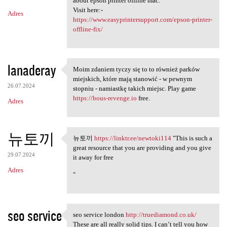
about epson printer offline mac.
Visit here:-
Adres
https://www.easyprintersupport.com/epson-printer-
offline-fix/
lanaderay
Moim zdaniem tyczy się to to również parków
Moim zdaniem tyczy się to to
miejskich, które mają stanowić - w pewnym
26.07.2024
stopniu - namiastkę takich miejsc. Play game
https://bous-revenge.io
free.
Adres
뉴토끼
뉴토끼
https://linktr.ee/newtoki114
"This is such a
뉴토끼 https://linktr.ee
great resource that you are providing and you give
29.07.2024
it away for free
Adres
"
seo service
seo service london
http://truediamond.co.uk/
seo service london http:/
These are all really solid tips. I can’t tell you how