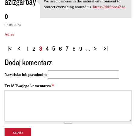
azizgarbay
We need cameras in the natural environment to
We need cameras in the
protect everything around us.
https://driftboss2.io
o
07.08.2024
Adres
S
1
2
3
4
5
6
7
8
9
…
t
Dodaj komentarz
r
o
Nazwisko lub pseudonim
n
y
Treść Twojego komentarza
*