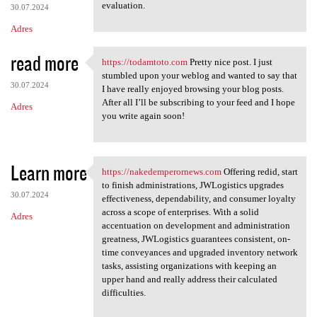
evaluation.
30.07.2024
Adres
read more
https://todamtoto.com
Pretty nice post. I just
https://todamtoto.com Pretty
stumbled upon your weblog and wanted to say that
30.07.2024
I have really enjoyed browsing your blog posts.
After all I’ll be subscribing to your feed and I hope
Adres
you write again soon!
Learn more
https://nakedemperornews.com
Offering redid, start
https://nakedemperornews.com
to finish administrations, JWLogistics upgrades
30.07.2024
effectiveness, dependability, and consumer loyalty
across a scope of enterprises. With a solid
Adres
accentuation on development and administration
greatness, JWLogistics guarantees consistent, on-
time conveyances and upgraded inventory network
tasks, assisting organizations with keeping an
upper hand and really address their calculated
difficulties.