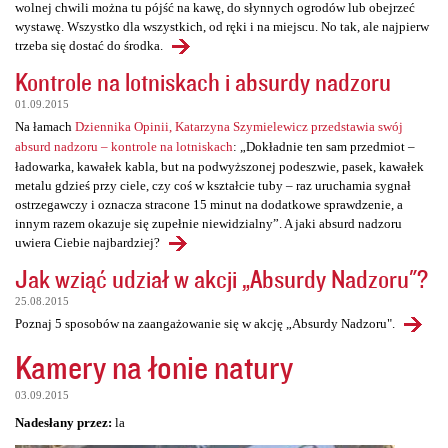
wolnej chwili można tu pójść na kawę, do słynnych ogrodów lub obejrzeć
wystawę. Wszystko dla wszystkich, od ręki i na miejscu. No tak, ale najpierw
trzeba się dostać do środka.
Kontrole na lotniskach i absurdy nadzoru
01.09.2015
Na łamach
Dziennika Opinii, Katarzyna Szymielewicz przedstawia swój
absurd nadzoru – kontrole na lotniskach
: „Dokładnie ten sam przedmiot –
ładowarka, kawałek kabla, but na podwyższonej podeszwie, pasek, kawałek
metalu gdzieś przy ciele, czy coś w kształcie tuby – raz uruchamia sygnał
ostrzegawczy i oznacza stracone 15 minut na dodatkowe sprawdzenie, a
innym razem okazuje się zupełnie niewidzialny”. A jaki absurd nadzoru
uwiera Ciebie najbardziej?
Jak wziąć udział w akcji „Absurdy Nadzoru"?
25.08.2015
Poznaj 5 sposobów na zaangażowanie się w akcję „Absurdy Nadzoru".
Kamery na łonie natury
03.09.2015
Nadesłany przez:
la