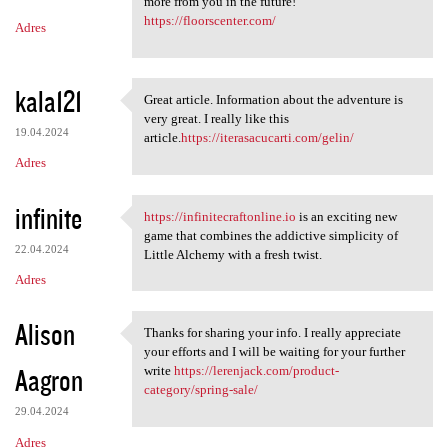
m
more from you in the future!
https://floorscenter.com/
Adres
e
n
t
kala121
Great article. Information about the adventure is
Great article. Information
a
very great. I really like this
19.04.2024
article.
https://iterasacucarti.com/gelin/
r
Adres
z
e
infinite
https://infinitecraftonline.io
is an exciting new
https://infinitecraftonline
game that combines the addictive simplicity of
22.04.2024
Little Alchemy with a fresh twist.
Adres
Alison
Thanks for sharing your info. I really appreciate
Thanks for sharing your info.
your efforts and I will be waiting for your further
Aagron
write
https://lerenjack.com/product-
category/spring-sale/
29.04.2024
Adres