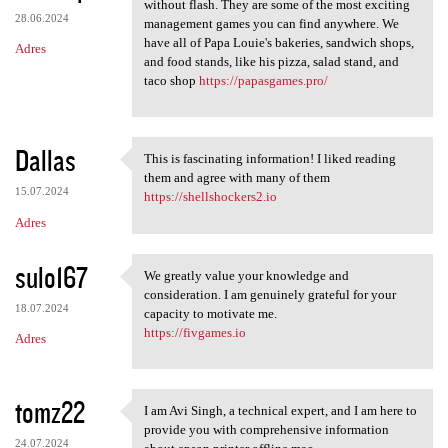
Many of our Papa's games can
without flash. They are some of the most exciting
28.06.2024
management games you can find anywhere. We
have all of Papa Louie's bakeries, sandwich shops,
Adres
and food stands, like his pizza, salad stand, and
taco shop
https://papasgames.pro/
Dallas
This is fascinating information! I liked reading
This is fascinating
them and agree with many of them
15.07.2024
https://shellshockers2.io
Adres
sulo167
We greatly value your knowledge and
We greatly value your
consideration. I am genuinely grateful for your
18.07.2024
capacity to motivate me.
https://fivgames.io
Adres
tomz22
I am Avi Singh, a technical expert, and I am here to
I am Avi Singh, a technical
provide you with comprehensive information
24.07.2024