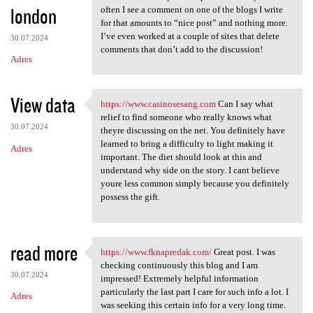
london
often I see a comment on one of the blogs I write
for that amounts to “nice post” and nothing more.
I’ve even worked at a couple of sites that delete
30.07.2024
comments that don’t add to the discussion!
Adres
View data
https://www.casinosesang.com
Can I say what
https://www.casinosesang.com
relief to find someone who really knows what
30.07.2024
theyre discussing on the net. You definitely have
learned to bring a difficulty to light making it
Adres
important. The diet should look at this and
understand why side on the story. I cant believe
youre less common simply because you definitely
possess the gift.
read more
https://www.fknapredak.com/
Great post. I was
https://www.fknapredak.com/
checking continuously this blog and I am
30.07.2024
impressed! Extremely helpful information
particularly the last part I care for such info a lot. I
Adres
was seeking this certain info for a very long time.