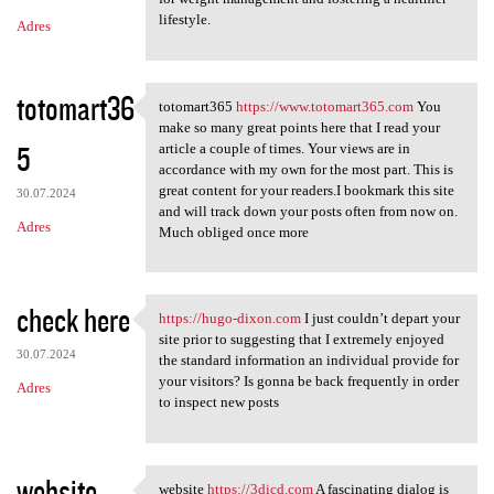
lifestyle.
Adres
totomart36
totomart365
https://www.totomart365.com
You
totomart365 https://www
make so many great points here that I read your
5
article a couple of times. Your views are in
accordance with my own for the most part. This is
great content for your readers.I bookmark this site
30.07.2024
and will track down your posts often from now on.
Adres
Much obliged once more
check here
https://hugo-dixon.com
I just couldn’t depart your
https://hugo-dixon.com I just
site prior to suggesting that I extremely enjoyed
30.07.2024
the standard information an individual provide for
your visitors? Is gonna be back frequently in order
Adres
to inspect new posts
website
website
https://3dicd.com
A fascinating dialog is