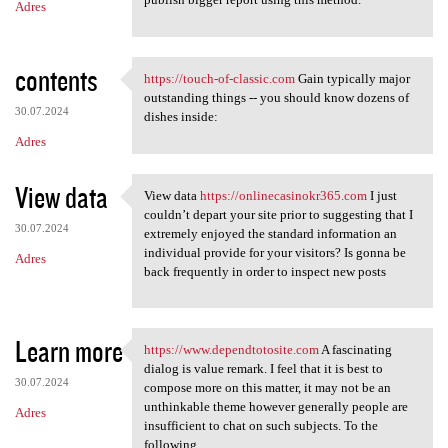
Adres
contents
https://touch-of-classic.com
Gain typically major
https://touch-of-classic.com
outstanding things -- you should know dozens of
30.07.2024
dishes inside:
Adres
View data
View data
https://onlinecasinokr365.com
I just
View data https:/
couldn’t depart your site prior to suggesting that I
30.07.2024
extremely enjoyed the standard information an
individual provide for your visitors? Is gonna be
Adres
back frequently in order to inspect new posts
Learn more
https://www.dependtotosite.com
A fascinating
https://www.dependtotosite
dialog is value remark. I feel that it is best to
30.07.2024
compose more on this matter, it may not be an
unthinkable theme however generally people are
Adres
insufficient to chat on such subjects. To the
following.