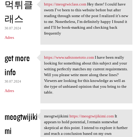
먹튀클
https://meogtwiclass.com
Hey there! I could have
https://meogtwiclass.com Hey
sworn I’ve been to this website before but after
래스
reading through some of the post I realized it’s new
to me. Nonetheless, I’m definitely happy I found it
and I’ll be book-marking and checking back
30.07.2024
frequently
Adres
get more
https://www.safezonetoto.com
I have been really
https://www.safezonetoto.com
looking for something about this subject and your
info
writing perfectly matches my current requirements.
Will you please write more along these lines?
Viewers are looking for this knowledge as well as
30.07.2024
the type of unbiased opinion that you bring to the
Adres
table.
meogtwijiki
meogtwijikimi
https://meogtwijikimi.com
It
meogtwijikimi https:/
appears to hold potential, I remain somewhat
mi
skeptical at this point. I intend to explore it further
and reach a conclusion based on my own