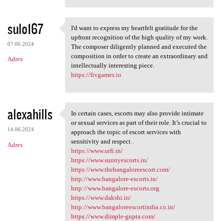
sulo167
I'd want to express my heartfelt gratitude for the
I'd want to express my
upfront recognition of the high quality of my work.
07.06.2024
The composer diligently planned and executed the
composition in order to create an extraordinary and
Adres
intellectually interesting piece.
https://fivgames.io
alexahills
In certain cases, escorts may also provide intimate
In certain cases, escorts may
or sexual services as part of their role. It’s crucial to
14.06.2024
approach the topic of escort services with
sensitivity and respect .
Adres
https://www.urfi.in/
https://www.sunnyescorts.in/
https://www.thebangaloreescort.com/
http://www.bangalore-escorts.in/
http://www.bangalore-escorts.org
https://www.dakshi.in/
http://www.bangaloreescortindia.co.in/
https://www.dimple-gupta.com/