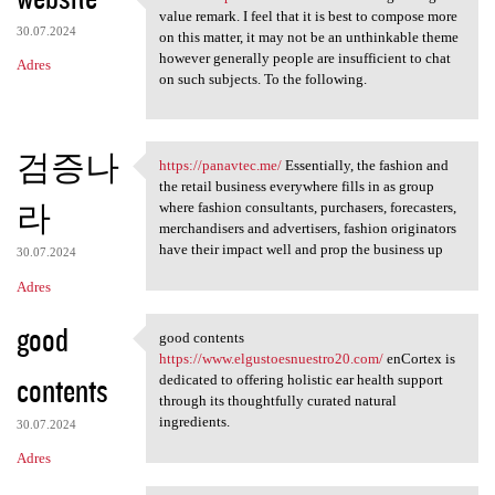
website https://3dicd.com A
value remark. I feel that it is best to compose more
30.07.2024
on this matter, it may not be an unthinkable theme
however generally people are insufficient to chat
Adres
on such subjects. To the following.
검증나
https://panavtec.me/
Essentially, the fashion and
https://panavtec.me/
the retail business everywhere fills in as group
라
where fashion consultants, purchasers, forecasters,
merchandisers and advertisers, fashion originators
have their impact well and prop the business up
30.07.2024
Adres
good
good contents
good contents https://www
https://www.elgustoesnuestro20.com/
enCortex is
contents
dedicated to offering holistic ear health support
through its thoughtfully curated natural
ingredients.
30.07.2024
Adres