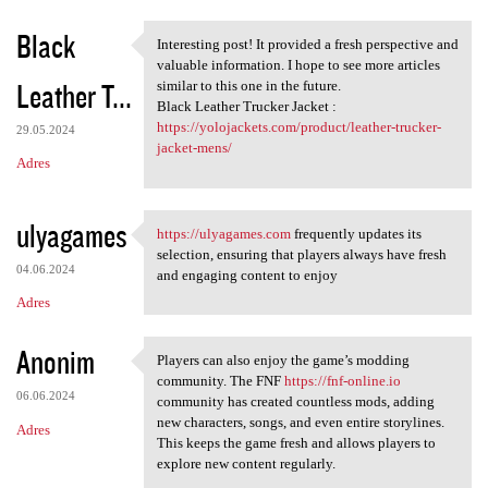
Black
Interesting post! It provided a fresh perspective and
Interesting post! It provided
valuable information. I hope to see more articles
Leather T...
similar to this one in the future.
Black Leather Trucker Jacket :
https://yolojackets.com/product/leather-trucker-
29.05.2024
jacket-mens/
Adres
ulyagames
https://ulyagames.com
frequently updates its
https://ulyagames.com
selection, ensuring that players always have fresh
04.06.2024
and engaging content to enjoy
Adres
Anonim
Players can also enjoy the game’s modding
Players can also enjoy the
community. The FNF
https://fnf-online.io
06.06.2024
community has created countless mods, adding
new characters, songs, and even entire storylines.
Adres
This keeps the game fresh and allows players to
explore new content regularly.