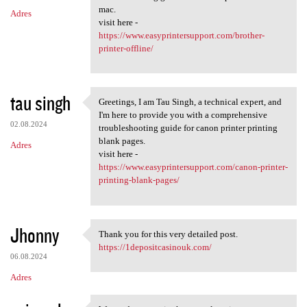
mac.
Adres
visit here -
https://www.easyprintersupport.com/brother-
printer-offline/
tau singh
Greetings, I am Tau Singh, a technical expert, and
Greetings, I am Tau Singh, a
I'm here to provide you with a comprehensive
02.08.2024
troubleshooting guide for canon printer printing
blank pages.
Adres
visit here -
https://www.easyprintersupport.com/canon-printer-
printing-blank-pages/
Jhonny
Thank you for this very detailed post.
Thank you for this very
https://1depositcasinouk.com/
06.08.2024
Adres