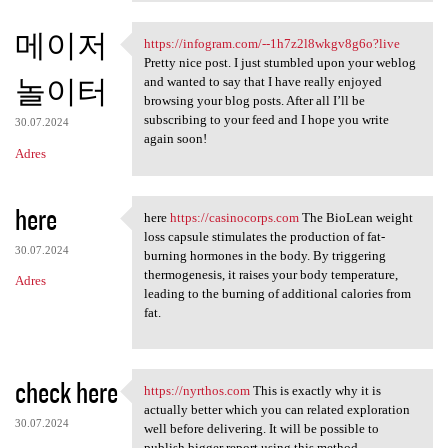
메이저
https://infogram.com/--1h7z2l8wkgv8g6o?live
https://infogram.com/-
Pretty nice post. I just stumbled upon your weblog
놀이터
and wanted to say that I have really enjoyed
browsing your blog posts. After all I’ll be
subscribing to your feed and I hope you write
30.07.2024
again soon!
Adres
here
here
https://casinocorps.com
The BioLean weight
here https://casinocorps
loss capsule stimulates the production of fat-
30.07.2024
burning hormones in the body. By triggering
thermogenesis, it raises your body temperature,
Adres
leading to the burning of additional calories from
fat.
check here
https://nyrthos.com
This is exactly why it is
https://nyrthos.com This is
actually better which you can related exploration
30.07.2024
well before delivering. It will be possible to
publish bigger report using this method.