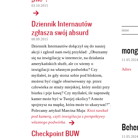
03.10.2015
Dziennik Internautów
zgłasza swój absurd
inne
08.09.2015
K
Dziennik Internautów dołączył się do naszej
mong
akcji i zgłosił nam swój przykład: „Oburzamy
o
się na inwigilację w internecie, na działania
11.05.202
m
amerykańskich służb, ale co wiemy o
Adres
inwigilacji na własnym podwórku? Czy
e
myślałeś, że gdy stoisz sobie pod blokiem,
n
możesz być ciągle obserwowany np. przez
człowieka ze straży miejskiej, który siedzi przy
t
biurku i pije kawę? Czy myślałeś, ile naprawdę
a
kamer może być w Twojej okolicy? A może
r
spojrzysz na mapkę, która może to ukazywać?”.
Polecamy artykuł Marcina Maja:
Ktoś nasikał
z
pod kamerą, czyli inwigilacja z perspektywy
e
własnego podwórka
.
Behe
Checkpoint BUW
11.05.202