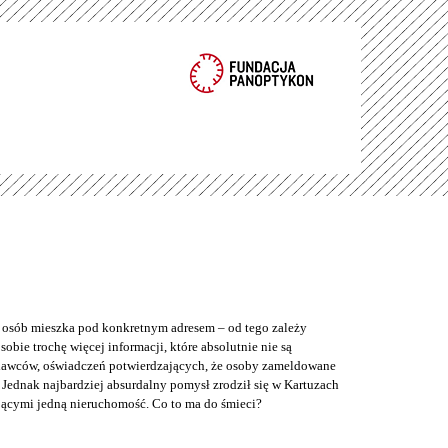
e osób mieszka pod konkretnym adresem – od tego zależy
bie trochę więcej informacji, które absolutnie nie są
odawców, oświadczeń potwierdzających, że osoby zameldowane
Jednak najbardziej absurdalny pomysł zrodził się w Kartuzach
jącymi jedną nieruchomość. Co to ma do śmieci?