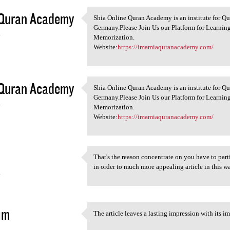
 Quran Academy
Shia Online Quran Academy is an institute for Q
Shia Online Quran Academy is
Germany.Please Join Us our Platform for Learning
4
Memorization.
Website:
https://imamiaquranacademy.com/
 Quran Academy
Shia Online Quran Academy is an institute for Q
Shia Online Quran Academy is
Germany.Please Join Us our Platform for Learning
4
Memorization.
Website:
https://imamiaquranacademy.com/
That's the reason concentrate on you have to part
That's the reason concentrate
in order to much more appealing article in this wa
4
im
The article leaves a lasting impression with its i
The article leaves a lasting