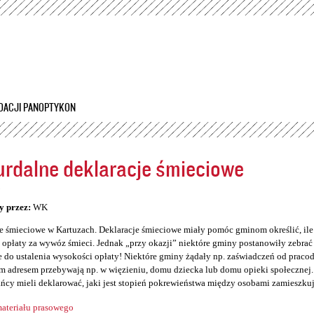
Przejdź
do
treści
DACJI PANOPTYKON
rdalne deklaracje śmieciowe
5
y przez:
WK
e śmieciowe w Kartuzach. Deklaracje śmieciowe miały pomóc gminom określić, il
opłaty za wywóz śmieci. Jednak „przy okazji” niektóre gminy postanowiły zebrać so
 do ustalenia wysokości opłaty! Niektóre gminy żądały np. zaświadczeń od prac
 adresem przebywają np. w więzieniu, domu dziecka lub domu opieki społecznej. 
ńcy mieli deklarować, jaki jest stopień pokrewieństwa między osobami zamieszku
ateriału prasowego