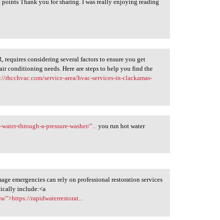
t points Thank you for sharing. I was really enjoying reading
 requires considering several factors to ensure you get
 air conditioning needs. Here are steps to help you find the
s://rhcchvac.com/service-area/hvac-services-in-clackamas-
water-through-a-pressure-washer/"...
you run hot water
mage emergencies can rely on professional restoration services
pically include:<a
/">https://rapidwaterrestorat...