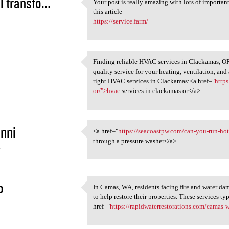
l transfo...
Your post is really amazing with lots of importan
Your post is really amazing
this article
4
https://service.farm/
Finding reliable HVAC services in Clackamas, OR,
Finding reliable HVAC
quality service for your heating, ventilation, and
4
right HVAC services in Clackamas:<a href="
http
or/">hvac
services in clackamas or</a>
nni
<a href="
https://seacoastpw.com/can-you-run-hot-
<a href="https://seacoastpw
through a pressure washer</a>
4
o
In Camas, WA, residents facing fire and water da
In Camas, WA, residents
to help restore their properties. These services ty
4
href="
https://rapidwaterrestorations.com/camas-wa