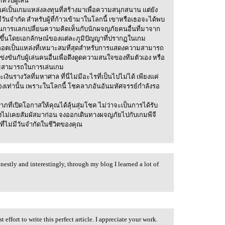
หรับผู้เล่น
แค่เป็นเกมแหล่งลงทุนที่สร้างมาเพื่อความสนุกสนาน แต่ยัง
ีวันจำกัด สำหรับผู้ที่ก้าวเข้ามาในโลกนี้ เขาหรือเธอจะได้พบ
การแลกเปลี่ยนความคิดเห็นกับนักผจญภัยคนอื่นที่มาจาก
ค์ขึ้นโดยเอกลักษณ์ของแต่ละภูมิปัญญาที่ปรากฏในเกม
สล็อตเป็นแหล่งที่เหมาะสมที่สุดสำหรับการแสดงความสามารถ
งขันกับผู้เล่นคนอื่นเพื่อดึงดูดความสนใจของทีมตัวเอง หรือ
ามสามารถในการเล่นเกม
รางวัลที่มหาศาล ที่นี่ไม่มีอะไรที่เป็นไปไม่ได้ เพียงแค่
งเท่านั้น เพราะในโลกนี้ โชคลาภอันอันมหัศจรรย์กำลังรอ
ภที่เปิดโอกาสให้คุณได้ลุ้นสุ่มโชค ไม่ว่าจะเป็นการได้รับ
ยังไม่เคยสัมผัสมาก่อน จงออกเดินทางผจญภัยไปกับเกมพีจี
่ไม่มีวันจำกัดในชีวิตของคุณ
nestly and interestingly, through my blog I learned a lot of
st effort to write this perfect article. I appreciate your work.