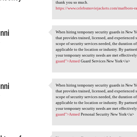
Hello, I read this nice
thank you so much.
4
https://www.celebsmoviejackets.com/marlboro-ra
nni
When hiring temporary security guards in New Yor
When hiring temporary
that provides trained, licensed, and experienced s
4
scope of security services needed, the duration o
applicable to the location or industry. By partner
your temporary security needs are met effectively
guard">Armed
Guard Services New York</a>
nni
When hiring temporary security guards in New Yor
When hiring temporary
that provides trained, licensed, and experienced s
4
scope of security services needed, the duration o
applicable to the location or industry. By partner
your temporary security needs are met effectively
guard">Armed
Personal Security New York</a>