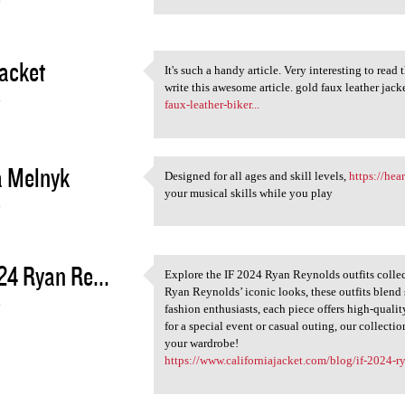
4
acket
It's such a handy article. Very interesting to read 
It's such a handy article.
write this awesome article. gold faux leather jack
4
faux-leather-biker...
a Melnyk
Designed for all ages and skill levels,
https://hea
Designed for all ages and
your musical skills while you play
4
24 Ryan Re...
Explore the IF 2024 Ryan Reynolds outfits collec
Explore the IF 2024 Ryan
Ryan Reynolds’ iconic looks, these outfits blend 
4
fashion enthusiasts, each piece offers high-quali
for a special event or casual outing, our collect
your wardrobe!
https://www.californiajacket.com/blog/if-2024-ry