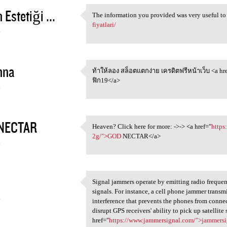
 Estetiği ...
The information you provided was very useful to
The information you provided
fiyatlari/
4
nna
ท้าให้ลอง สล็อตแตกง่าย เครดิตฟรีหน้าเว็บ <a hr
ท้าให้ลอง สล็อตแตกง่าย
ฟิก19</a>
4
NECTAR
Heaven? Click here for more: ->-> <a href="
https
Heaven? Click here for more:
2g/">GOD
NECTAR</a>
4
Signal jammers operate by emitting radio frequen
Signal jammers operate by
signals. For instance, a cell phone jammer transm
4
interference that prevents the phones from connec
disrupt GPS receivers' ability to pick up satellite 
href="
https://www.jammersignal.com/">jammersi