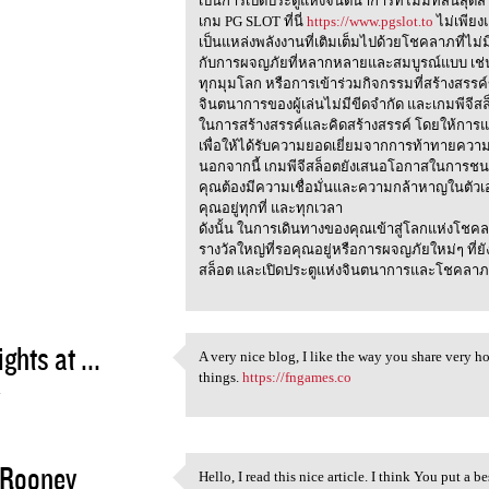
เป็นการเปิดประตูแห่งจินตนาการที่ไม่มีที่สิ้นสุดสำ
เกม PG SLOT ที่นี่
https://www.pgslot.to
ไม่เพียง
เป็นแหล่งพลังงานที่เติมเต็มไปด้วยโชคลาภที่ไม่ม
กับการผจญภัยที่หลากหลายและสมบูรณ์แบบ เช่น
ทุกมุมโลก หรือการเข้าร่วมกิจกรรมที่สร้างสรร
จินตนาการของผู้เล่นไม่มีขีดจำกัด และเกมพีจี
ในการสร้างสรรค์และคิดสร้างสรรค์ โดยให้การแข่
เพื่อให้ได้รับความยอดเยี่ยมจากการท้าทายคว
นอกจากนี้ เกมพีจีสล็อตยังเสนอโอกาสในการชนะเงิน
คุณต้องมีความเชื่อมั่นและความกล้าหาญในตัวเอ
คุณอยู่ทุกที่ และทุกเวลา
ดังนั้น ในการเดินทางของคุณเข้าสู่โลกแห่งโชคลา
รางวัลใหญ่ที่รอคุณอยู่หรือการผจญภัยใหม่ๆ ที่
สล็อต และเปิดประตูแห่งจินตนาการและโชคลาภที
ights at ...
A very nice blog, I like the way you share very ho
A very nice blog, I like the
things.
https://fngames.co
4
 Rooney
Hello, I read this nice article. I think You put a be