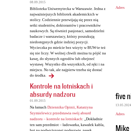
08.09.2015
Adres
Biblioteka Uniwersytecka w Warszawie. Jedna z
najważniejszych bibliotek akademickich w
stolicy. Codziennie przewijają się przez nią
setki studentów, doktorantów i pracowników
naukowych. Są również pasjonaci, samodzielni
badacze i warszawiacy, którzy poszukują
niedostępnych gdzie indziej pozycji.
Wycieczka po mieście bez wizyty w BUW-ie też
się nie liczy. W wolnej chwili można tu pójść na
kawę, do słynnych ogrodów lub obejrzeć
wystawę. Wszystko dla wszystkich, od ręki i na
miejscu. No tak, ale najpierw trzeba się dostać
do środka.
Kontrole na lotniskach i
absurdy nadzoru
five n
01.09.2015
13.05.202
Na łamach
Dziennika Opinii, Katarzyna
Szymielewicz przedstawia swój absurd
Adres
nadzoru – kontrole na lotniskach
: „Dokładnie
Mike
ten sam przedmiot – ładowarka, kawałek kabla,
but na podwyższonej podeszwie, pasek,