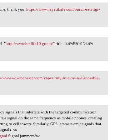
 me, thank you.
https://www.hayatikale.com/burun-estetigi-
ef="
http://www.betflik19.group/"
title="เบทฟิก19">เบท
://www.wowrochester.com/vapes/tiny-live-rosin-disposable-
cy signals that interfere with the targeted communication
its a signal on the same frequency as mobile phones, creating
ting to cell towers. Similarly, GPS jammers emit signals that
signals. <a
gnal
Signal jammer</a>