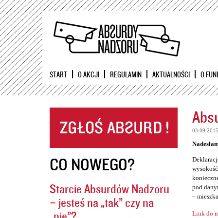
START
O AKCJI
REGULAMIN
AKTUALNOŚCI
O FUN
Absu
03.09.201
Nadesłan
CO NOWEGO?
Deklaracj
wysokość 
konieczne
Starcie Absurdów Nadzoru
pod danym
– mieszka
– jesteś na „tak” czy na
„nie”?
Link do m