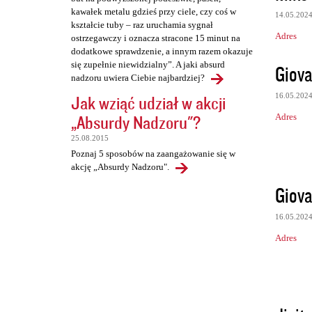
kawałek metalu gdzieś przy ciele, czy coś w
14.05.202
kształcie tuby – raz uruchamia sygnał
Adres
ostrzegawczy i oznacza stracone 15 minut na
dodatkowe sprawdzenie, a innym razem okazuje
się zupełnie niewidzialny”. A jaki absurd
Giova
nadzoru uwiera Ciebie najbardziej?
16.05.202
Jak wziąć udział w akcji
„Absurdy Nadzoru"?
Adres
25.08.2015
Poznaj 5 sposobów na zaangażowanie się w
akcję „Absurdy Nadzoru".
Giova
16.05.202
Adres