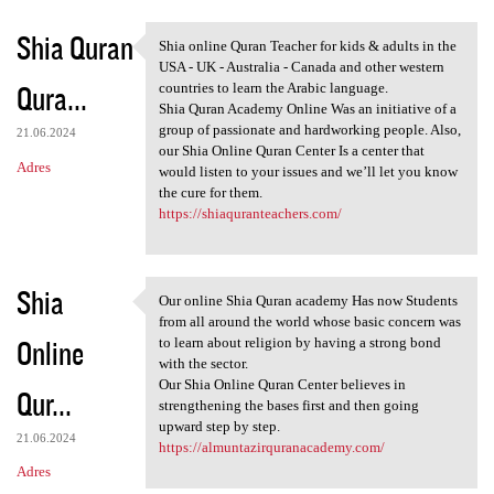
Shia Quran
Shia online Quran Teacher for kids & adults in the
Shia online Quran Teacher for
USA - UK - Australia - Canada and other western
Qura...
countries to learn the Arabic language.
Shia Quran Academy Online Was an initiative of a
group of passionate and hardworking people. Also,
21.06.2024
our Shia Online Quran Center Is a center that
Adres
would listen to your issues and we’ll let you know
the cure for them.
https://shiaquranteachers.com/
Shia
Our online Shia Quran academy Has now Students
Our online Shia Quran academy
from all around the world whose basic concern was
Online
to learn about religion by having a strong bond
with the sector.
Our Shia Online Quran Center believes in
Qur...
strengthening the bases first and then going
upward step by step.
21.06.2024
https://almuntazirquranacademy.com/
Adres