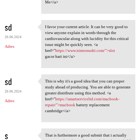
Me</a>
sd
I favor your current article. It can be very good to
I favor your current article.
view anyone explain in words through the
26.06.2024
cardiovascular along with lucidity for this critical
issue might be quickly seen. <a
Adres
href="
https://www.nimossushi.com/">slot
gacor hari ini</a>
sd
This is why it's a good idea that you can proper
This is why it's a good idea
study ahead of producing. You are able to generate
26.06.2024
greater distribute using this method. <a
href="
https://smartserviceltd.com/macbook-
Adres
repair/">macbook
battery replacement
cambridge</a>
s
That is furthermore a good submit that i actually
That is furthermore a good