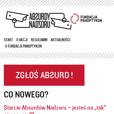
Przejdź
do
treści
START
O AKCJI
REGULAMIN
AKTUALNOŚCI
O FUNDACJI PANOPTYKON
CO NOWEGO?
Starcie Absurdów Nadzoru – jesteś na „tak”