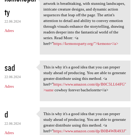
Visually, "Kemono" is a feast
artwork is breathtaking, with stunning landscapes,
ty
intricate creature designs, and dynamic action
sequences that leap off the page. The artist's
attention to detail and ability to convey emotion
22.06.2024
through visuals enhance the storytelling, drawing
Adres
readers deeper into the fantastical world of the
series. Read More: <a
href="
https://kemonoparty.org/">kemono</a>
sad
This is why it's a good idea that you can proper
This is why it's a good idea
study ahead of producing. You are able to generate
22.06.2024
greater distribute using this method. <a
href="
https://www.amazon.com/dp/B0C5LL64FG"
Adres
>same
cowboy forever bachelorette</a>
d
This is why it's a good idea that you can proper
This is why it's a good idea
study ahead of producing. You are able to generate
22.06.2024
greater distribute using this method. <a
href="
https://www.amazon.com/dp/B0B4WR493J"
Adres