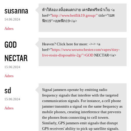
susanna
ท้าให้ลอง สล็อตแตกง่าย เครดิตฟรีหน้าเว็บ <a
ท้าให้ลอง สล็อตแตกง่าย
href="
http://www.betflik19.group/"
title="เบท
14.06.2024
ฟิก19">เบทฟิก19</a>
Adres
GOD
Heaven? Click here for more: ->-> <a
Heaven? Click here for more:
href="
https://www.wowrochester.com/vapes/tiny-
NECTAR
live-rosin-disposable-2g/">GOD
NECTAR</a>
15.06.2024
Adres
sd
Signal jammers operate by emitting radio
Signal jammers operate by
frequency signals that interfere with the targeted
15.06.2024
communication signals. For instance, a cell phone
jammer transmits a signal on the same frequency as
Adres
mobile phones, creating interference that prevents
the phones from connecting to cell towers.
Similarly, GPS jammers emit signals that disrupt
GPS receivers' ability to pick up satellite signals.