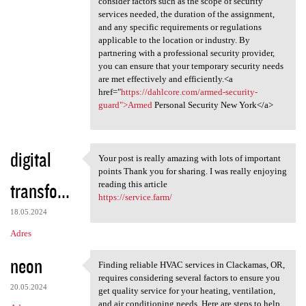
consider factors such as the scope of security
services needed, the duration of the assignment,
and any specific requirements or regulations
applicable to the location or industry. By
partnering with a professional security provider,
you can ensure that your temporary security needs
are met effectively and efficiently.<a
href="
https://dahlcore.com/armed-security-
guard">Armed
Personal Security New York</a>
digital
Your post is really amazing with lots of important
Your post is really amazing
points Thank you for sharing. I was really enjoying
transfo...
reading this article
https://service.farm/
18.05.2024
Adres
neon
Finding reliable HVAC services in Clackamas, OR,
Finding reliable HVAC
requires considering several factors to ensure you
20.05.2024
get quality service for your heating, ventilation,
and air conditioning needs. Here are steps to help