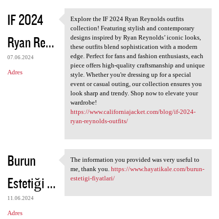
IF 2024
Explore the IF 2024 Ryan Reynolds outfits
Explore the IF 2024 Ryan
collection! Featuring stylish and contemporary
Ryan Re...
designs inspired by Ryan Reynolds’ iconic looks,
these outfits blend sophistication with a modern
edge. Perfect for fans and fashion enthusiasts, each
07.06.2024
piece offers high-quality craftsmanship and unique
Adres
style. Whether you're dressing up for a special
event or casual outing, our collection ensures you
look sharp and trendy. Shop now to elevate your
wardrobe!
https://www.californiajacket.com/blog/if-2024-
ryan-reynolds-outfits/
Burun
The information you provided was very useful to
The information you provided
me, thank you.
https://www.hayatikale.com/burun-
Estetiği ...
estetigi-fiyatlari/
11.06.2024
Adres