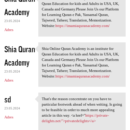
Shia Online Quran Academy is
Quran Education for kids and Adults in USA, UK,
Academy
Canada and Germany.Please Join Us our Platform
for Learning Quran e Pak, Yassarnal Quran,
Tajweed, Tafseer, Translation, Memorization.
23.05.2024
Website:
https://imamiaquranacademy.com/
Adres
Shia Quran
Shia Online Quran Academy is an institute for
Shia Online Quran Academy is
Quran Education for kids and Adults in USA, UK,
Academy
Canada and Germany.Please Join Us our Platform
for Learning Quran e Pak, Yassarnal Quran,
Tajweed, Tafseer, Translation, Memorization.
23.05.2024
Website:
https://imamiaquranacademy.com/
Adres
sd
That's the reason concentrate on you have to
That's the reason concentrate
particular footwork ahead of when writing. Is going
23.05.2024
to be feasible in order to much more appealing
article in this way. <a href="
https://private-
Adres
delights.net/">privatedelights</a>