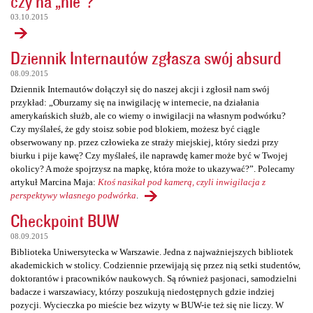
czy na „nie”?
03.10.2015
Dziennik Internautów zgłasza swój absurd
08.09.2015
Dziennik Internautów dołączył się do naszej akcji i zgłosił nam swój
przykład: „Oburzamy się na inwigilację w internecie, na działania
amerykańskich służb, ale co wiemy o inwigilacji na własnym podwórku?
Czy myślałeś, że gdy stoisz sobie pod blokiem, możesz być ciągle
obserwowany np. przez człowieka ze straży miejskiej, który siedzi przy
biurku i pije kawę? Czy myślałeś, ile naprawdę kamer może być w Twojej
okolicy? A może spojrzysz na mapkę, która może to ukazywać?”. Polecamy
artykuł Marcina Maja:
Ktoś nasikał pod kamerą, czyli inwigilacja z
perspektywy własnego podwórka
.
Checkpoint BUW
08.09.2015
Biblioteka Uniwersytecka w Warszawie. Jedna z najważniejszych bibliotek
akademickich w stolicy. Codziennie przewijają się przez nią setki studentów,
doktorantów i pracowników naukowych. Są również pasjonaci, samodzielni
badacze i warszawiacy, którzy poszukują niedostępnych gdzie indziej
pozycji. Wycieczka po mieście bez wizyty w BUW-ie też się nie liczy. W