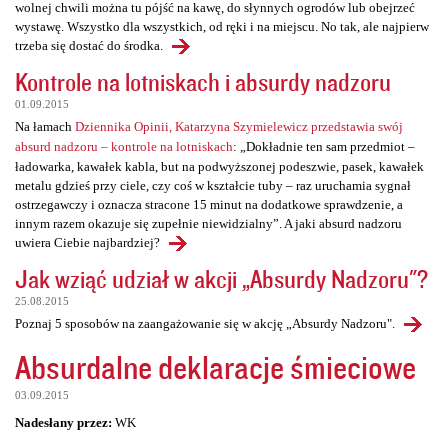
wolnej chwili można tu pójść na kawę, do słynnych ogrodów lub obejrzeć
wystawę. Wszystko dla wszystkich, od ręki i na miejscu. No tak, ale najpierw
trzeba się dostać do środka.
Kontrole na lotniskach i absurdy nadzoru
01.09.2015
Na łamach
Dziennika Opinii, Katarzyna Szymielewicz przedstawia swój
absurd nadzoru – kontrole na lotniskach
: „Dokładnie ten sam przedmiot –
ładowarka, kawałek kabla, but na podwyższonej podeszwie, pasek, kawałek
metalu gdzieś przy ciele, czy coś w kształcie tuby – raz uruchamia sygnał
ostrzegawczy i oznacza stracone 15 minut na dodatkowe sprawdzenie, a
innym razem okazuje się zupełnie niewidzialny”. A jaki absurd nadzoru
uwiera Ciebie najbardziej?
Jak wziąć udział w akcji „Absurdy Nadzoru"?
25.08.2015
Poznaj 5 sposobów na zaangażowanie się w akcję „Absurdy Nadzoru".
Absurdalne deklaracje śmieciowe
03.09.2015
Nadesłany przez:
WK