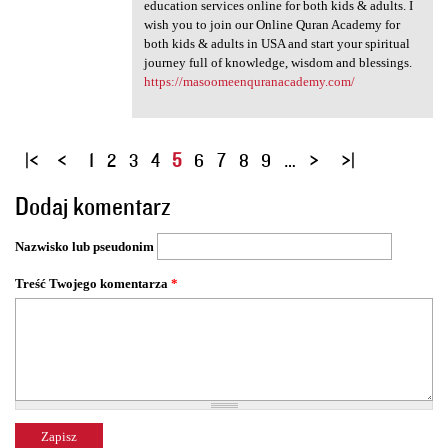
education services online for both kids & adults. I
wish you to join our Online Quran Academy for
both kids & adults in USA and start your spiritual
journey full of knowledge, wisdom and blessings.
https://masoomeenquranacademy.com/
S
1
2
3
4
5
6
7
8
9
…
t
Dodaj komentarz
r
o
Nazwisko lub pseudonim
n
y
Treść Twojego komentarza
*