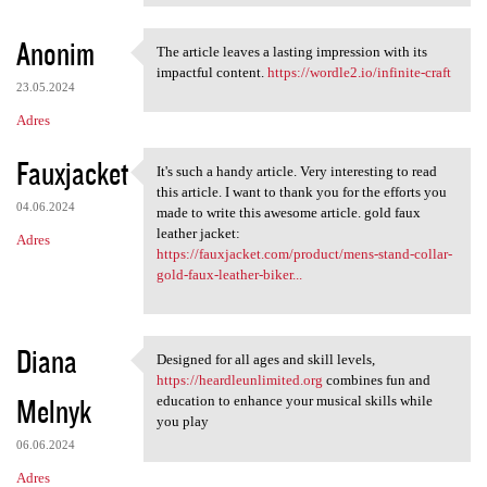
Anonim
The article leaves a lasting impression with its
The article leaves a lasting
impactful content.
https://wordle2.io/infinite-craft
23.05.2024
Adres
Fauxjacket
It's such a handy article. Very interesting to read
It's such a handy article.
this article. I want to thank you for the efforts you
04.06.2024
made to write this awesome article. gold faux
leather jacket:
Adres
https://fauxjacket.com/product/mens-stand-collar-
gold-faux-leather-biker...
Diana
Designed for all ages and skill levels,
Designed for all ages and
https://heardleunlimited.org
combines fun and
Melnyk
education to enhance your musical skills while
you play
06.06.2024
Adres