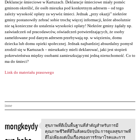
Deklaracje śmieciowe w Kartuzach. Deklaracje śmieciowe miały pomóc
gminom określić, ile osób mieszka pod konkretnym adresem – od tego
zależy wysokość opłaty za wywóz śmieci. Jednak „przy okazji” niektóre
gminy postanowiły zebrać sobie trochę więcej informacji, które absolutnie
nie są konieczne do ustalenia wysokości opłaty! Niektóre gminy żądały np.
zaświadczeń od pracodawców, oświadczeń potwierdzających, że osoby
zameldowane pod danym adresem przebywają np. w więzieniu, domu
dziecka lub domu opieki społecznej. Jednak najbardziej absurdalny pomysł
zrodził się w Kartuzach – mieszkańcy mieli deklarować, jaki jest stopień
pokrewieństwa między osobami zamieszkującymi jedną nieruchomość. Co to
ma do śmieci?
Link do materiału prasowego
inne
K
mongkeydy
สุขภาพที่ดีเป็นพื้นฐานที่สำคัญสำหรับการมี
สุขภาพที่ดีเป็นพื้นฐานที่สำคั
o
คุณภาพชีวิตที่ดีในสังคมปัจจุบัน การดูแลสุขภาพที่
ดีไม่เพียงแต่เป็นเรื่องของการรักษาโรคและการ