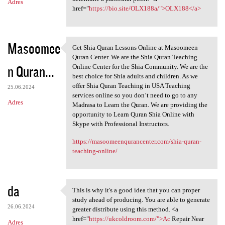
Adres
href="
https://bio.site/OLX188a/">OLX188</a>
Masoomee
Get Shia Quran Lessons Online at Masoomeen
Get Shia Quran Lessons Online
Quran Center. We are the Shia Quran Teaching
n Quran...
Online Center for the Shia Community. We are the
best choice for Shia adults and children. As we
offer Shia Quran Teaching in USA Teaching
25.06.2024
services online so you don’t need to go to any
Adres
Madrasa to Learn the Quran. We are providing the
opportunity to Learn Quran Shia Online with
Skype with Professional Instructors.
https://masoomeenqurancenter.com/shia-quran-
teaching-online/
da
This is why it's a good idea that you can proper
This is why it's a good idea
study ahead of producing. You are able to generate
26.06.2024
greater distribute using this method. <a
href="
https://ukcoldroom.com/">Ac
Repair Near
Adres