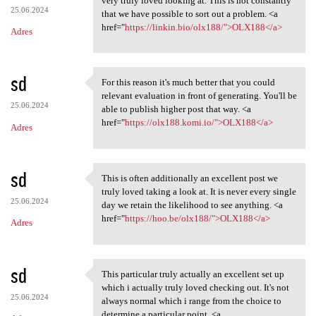
very truly loved looking at. This is not constantly
25.06.2024
that we have possible to sort out a problem. <a
href="
https://linkin.bio/olx188/">OLX188</a>
Adres
sd
For this reason it's much better that you could
For this reason it's much
relevant evaluation in front of generating. You'll be
25.06.2024
able to publish higher post that way. <a
href="
https://olx188.komi.io/">OLX188</a>
Adres
sd
This is often additionally an excellent post we
This is often additionally an
truly loved taking a look at. It is never every single
25.06.2024
day we retain the likelihood to see anything. <a
href="
https://hoo.be/olx188/">OLX188</a>
Adres
sd
This particular truly actually an excellent set up
This particular truly
which i actually truly loved checking out. It's not
25.06.2024
always normal which i range from the choice to
determine a particular point. <a