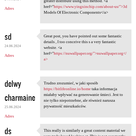
greater distribute using this method. <a
href="
https://www.yingxinchip.com/about-us/">3d
Adres
Models Of Electronic Components</a>
sd
Great post, you have pointed out some fantastic
Great post, you have pointed
details , I too conceive this s a very fantastic
24.06.2024
website. <a
href="
https://nuwallpaper.org/">nuwallpaper.org</
Adres
a>
delwy
Trudno zrozumieć, w jaki sposób
Trudno zrozumieć, w jaki
https://bitlifeonline.io/home
taka informacja
charmaine
miałaby wpływać na generowanie śmieci. Jest to
nie tylko niepotrzebne, ale również narusza
prywatność mieszkańców.
25.06.2024
Adres
ds
This really is similarly a great content material we
This really is similarly a