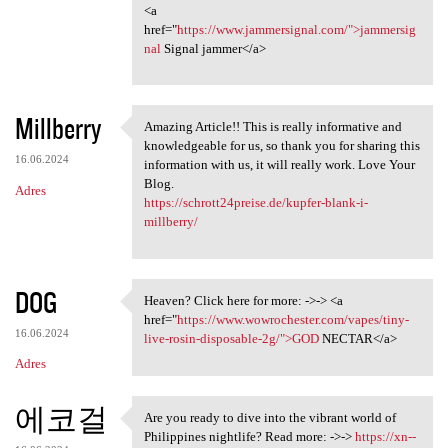
<a
href="
https://www.jammersignal.com/">jammersig
nal
Signal jammer</a>
Millberry
Amazing Article!! This is really informative and
Amazing Article!! This is
knowledgeable for us, so thank you for sharing this
16.06.2024
information with us, it will really work. Love Your
Blog.
Adres
https://schrott24preise.de/kupfer-blank-i-
millberry/
DOG
Heaven? Click here for more: ->-> <a
Heaven? Click here for more:
href="
https://www.wowrochester.com/vapes/tiny-
16.06.2024
live-rosin-disposable-2g/">GOD
NECTAR</a>
Adres
에코걸
Are you ready to dive into the vibrant world of
Are you ready to dive into
Philippines nightlife? Read more: ->->
https://xn--