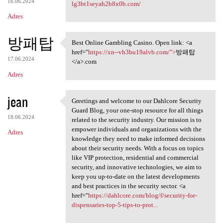
16.06.2024
lg3bt1seyah2b8x0b.com/
Adres
방패탑
Best Online Gambling Casino. Open link: <a
Best Online Gambling Casino.
href="
https://xn--vh3bu19alvb.com/">
방패탑
17.06.2024
</a>.com
Adres
jean
Greetings and welcome to our Dahlcore Security
Greetings and welcome to our
Guard Blog, your one-stop resource for all things
18.06.2024
related to the security industry. Our mission is to
empower individuals and organizations with the
Adres
knowledge they need to make informed decisions
about their security needs. With a focus on topics
like VIP protection, residential and commercial
security, and innovative technologies, we aim to
keep you up-to-date on the latest developments
and best practices in the security sector. <a
href="
https://dahlcore.com/blog/f/security-for-
dispensaries-top-5-tips-to-prot...