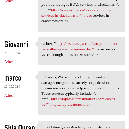
Adres
you find the right HVAC services in Clackamas:<a
href="
https://rhcchvac.com/service-area/hvac-
services-in-clackamas-or/">hvac
services in
clackamas or</a>
Giovanni
<a href="
https://seacoastpw.com/can-you-run-hot-
<a href="https://seacoastpw
water-through-a-pressure-washer/"...
you run hot
21.05.2024
water through a pressure washer</a>
Adres
marco
In Camas, WA, residents facing fire and water
In Camas, WA, residents
damage emergencies can rely on professional
22.05.2024
restoration services to help restore their properties.
These services typically include:<a
Adres
href="
https://rapidwaterrestorations.com/camas-
wa/">https://rapidwaterrestorat...
Shia Quran
Shia Online Quran Academy is an institute for