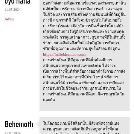
oyo haha
m
ออกกำลังกายเพื่อความแข็งแรงของร่างกายเท่านั้น
e
แต่ยังเป็นการรักษาสุขภาพจิต การสร้างความสุข
11.05.2024
n
ในชีวิต และการเสริมสร้างความสัมพันธ์ที่ดีกับผู้อื่น
Adres
การมี สุขภาพที่ดี ในสังคมปัจจุบันไม่ได้หมายถึง
t
การรักษาโรคและป้องกันการติดเชื้อเท่านั้น แต่ยัง
a
เกี่ยวข้องกับการรับรู้ถึงสุขภาพจิตและความสมดุล
ทางจิตใจ การดูแลรักษาภาวะสุขภาพที่ดีในด้านทั้ง
r
ร่างกายและจิตใจจึงเป็นสิ่งสำคัญในการพัฒนา
z
ชีวิตที่มีคุณภาพและมีความสุขในสังคมปัจจุบัน
https://hellokhunmor.com/
e
การสร้างสังคมที่มีสุขภาพที่ดีนั้นต้องมีการ
สนับสนุนจากทุกภาคส่วนของสังคม ไม่ว่าจะ
เป็นการสร้างพื้นที่สำหรับการออกกำลังกาย การส่ง
เสริมการบริโภคอาหารที่มีประโยชน์ หรือการ
สนับสนุนให้มีการพัฒนาทักษะด้านสุขภาพจิตและ
การปรับตัวในชีวิตประจำวัน ทุกคนมีส่วนร่วมใน
การสร้างสังคมที่มีสุขภาพที่ดีและมีความสุขในกัน
และกัน
Behemoth
ในโลกของเกมพีจีสล็อตนั้น มีสิ่งมหัศจรรย์แห่ง
ในโลกของเกมพีจีสล็อตนั้น
ความสุขและความตื่นเต้นที่รออยู่ทุกครั้งที่คุณ
11.05.2024