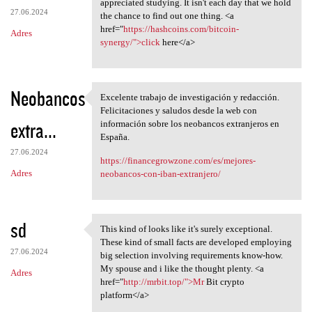
appreciated studying. It isn't each day that we hold
27.06.2024
the chance to find out one thing. <a
href="
https://hashcoins.com/bitcoin-
Adres
synergy/">click
here</a>
Neobancos
Excelente trabajo de investigación y redacción.
Excelente trabajo de
Felicitaciones y saludos desde la web con
extra...
información sobre los neobancos extranjeros en
España.
27.06.2024
https://financegrowzone.com/es/mejores-
Adres
neobancos-con-iban-extranjero/
sd
This kind of looks like it's surely exceptional.
This kind of looks like it's
These kind of small facts are developed employing
27.06.2024
big selection involving requirements know-how.
My spouse and i like the thought plenty. <a
Adres
href="
http://mrbit.top/">Mr
Bit crypto
platform</a>