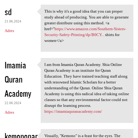
sd
This is why it's a good idea that you can proper
This is why it's a good idea
study ahead of producing. You are able to generate
21.06.2024
greater distribute using this method. <a
href="
https://www.amazon.com/Southern-Sisters-
Adres
Security-Safety-Printing/dp/B0CY...
shirts for
women</a>
Imamia
I am from Imamia Quran Academy. Shia Online
I am from Imamia Quran
Quran Academy is an institute for Quran
Quran
Education. They have trained teaching staff along
with renowned Islamic Scholars for a better
understanding of the Quran. Online Shia Quran
Academy
Academy is using this radical idea of taking online
classes so that any environmental factor could not
22.06.2024
disrupt the learning process.
https://imamiaquranacademy.com/
Adres
kemonopar
Visually, "Kemono" is a feast for the eyes. The