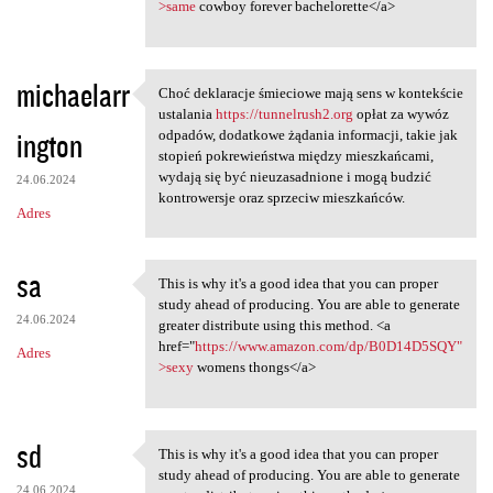
>same
cowboy forever bachelorette</a>
michaelarr
Choć deklaracje śmieciowe mają sens w kontekście
Choć deklaracje śmieciowe
ustalania
https://tunnelrush2.org
opłat za wywóz
ington
odpadów, dodatkowe żądania informacji, takie jak
stopień pokrewieństwa między mieszkańcami,
wydają się być nieuzasadnione i mogą budzić
24.06.2024
kontrowersje oraz sprzeciw mieszkańców.
Adres
sa
This is why it's a good idea that you can proper
This is why it's a good idea
study ahead of producing. You are able to generate
24.06.2024
greater distribute using this method. <a
href="
https://www.amazon.com/dp/B0D14D5SQY"
Adres
>sexy
womens thongs</a>
sd
This is why it's a good idea that you can proper
This is why it's a good idea
study ahead of producing. You are able to generate
24.06.2024