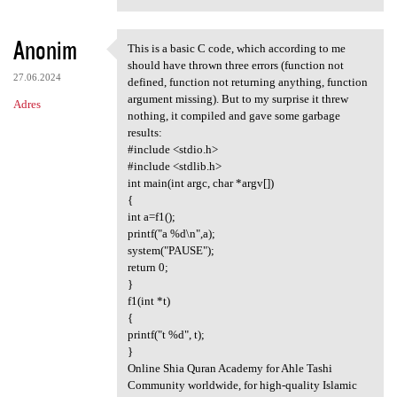
Anonim
This is a basic C code, which according to me
This is a basic C code, which
should have thrown three errors (function not
27.06.2024
defined, function not returning anything, function
argument missing). But to my surprise it threw
Adres
nothing, it compiled and gave some garbage
results:
#include <stdio.h>
#include <stdlib.h>
int main(int argc, char *argv[])
{
int a=f1();
printf("a %d\n",a);
system("PAUSE");
return 0;
}
f1(int *t)
{
printf("t %d", t);
}
Online Shia Quran Academy for Ahle Tashi
Community worldwide, for high-quality Islamic