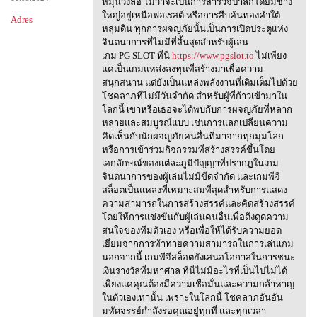
หมุนวงล้อ ไม่ว่าจะเป็นการสำรวจป่าลึกโดยมีช้าง
ใหญ่อยู่เหนือฟอเรสต์ หรือการสืบค้นทองคำใต้
Adres
หลุมดิน ทุกการผจญภัยนั้นเป็นการเปิดประตูแห่ง
จินตนาการที่ไม่มีที่สิ้นสุดสำหรับผู้เล่น
เกม PG SLOT ที่นี่
https://www.pgslot.to
ไม่เพียง
แค่เป็นเกมแหล่งลงทุนที่สร้างมาเพื่อความ
สนุกสนาน แต่ยังเป็นแหล่งพลังงานที่เติมเต็มไปด้วย
โชคลาภที่ไม่มีวันจำกัด สำหรับผู้ที่ก้าวเข้ามาใน
โลกนี้ เขาหรือเธอจะได้พบกับการผจญภัยที่หลาก
หลายและสมบูรณ์แบบ เช่นการแลกเปลี่ยนความ
คิดเห็นกับนักผจญภัยคนอื่นที่มาจากทุกมุมโลก
หรือการเข้าร่วมกิจกรรมที่สร้างสรรค์ขึ้นโดย
เอกลักษณ์ของแต่ละภูมิปัญญาที่ปรากฏในเกม
จินตนาการของผู้เล่นไม่มีขีดจำกัด และเกมพีจี
สล็อตเป็นแหล่งที่เหมาะสมที่สุดสำหรับการแสดง
ความสามารถในการสร้างสรรค์และคิดสร้างสรรค์
โดยให้การแข่งขันกับผู้เล่นคนอื่นเพื่อดึงดูดความ
สนใจของทีมตัวเอง หรือเพื่อให้ได้รับความยอด
เยี่ยมจากการท้าทายความสามารถในการเล่นเกม
นอกจากนี้ เกมพีจีสล็อตยังเสนอโอกาสในการชนะ
เงินรางวัลที่มหาศาล ที่นี่ไม่มีอะไรที่เป็นไปไม่ได้
เพียงแค่คุณต้องมีความเชื่อมั่นและความกล้าหาญ
ในตัวเองเท่านั้น เพราะในโลกนี้ โชคลาภอันอัน
มหัศจรรย์กำลังรอคุณอยู่ทุกที่ และทุกเวลา