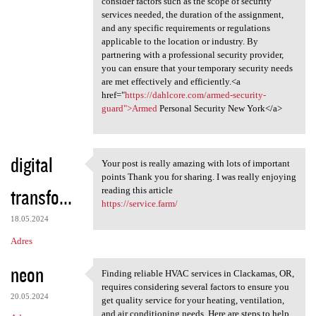
consider factors such as the scope of security
services needed, the duration of the assignment,
and any specific requirements or regulations
applicable to the location or industry. By
partnering with a professional security provider,
you can ensure that your temporary security needs
are met effectively and efficiently.<a
href="
https://dahlcore.com/armed-security-
guard">Armed
Personal Security New York</a>
digital
Your post is really amazing with lots of important
Your post is really amazing
points Thank you for sharing. I was really enjoying
transfo...
reading this article
https://service.farm/
18.05.2024
Adres
neon
Finding reliable HVAC services in Clackamas, OR,
Finding reliable HVAC
requires considering several factors to ensure you
20.05.2024
get quality service for your heating, ventilation,
and air conditioning needs. Here are steps to help