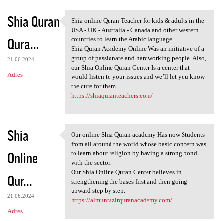
Shia Quran
Shia online Quran Teacher for kids & adults in the
Shia online Quran Teacher for
USA - UK - Australia - Canada and other western
Qura...
countries to learn the Arabic language.
Shia Quran Academy Online Was an initiative of a
group of passionate and hardworking people. Also,
21.06.2024
our Shia Online Quran Center Is a center that
Adres
would listen to your issues and we’ll let you know
the cure for them.
https://shiaquranteachers.com/
Shia
Our online Shia Quran academy Has now Students
Our online Shia Quran academy
from all around the world whose basic concern was
Online
to learn about religion by having a strong bond
with the sector.
Our Shia Online Quran Center believes in
Qur...
strengthening the bases first and then going
upward step by step.
21.06.2024
https://almuntazirquranacademy.com/
Adres