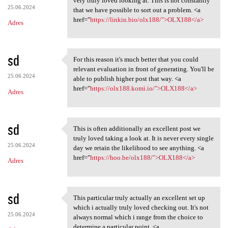
very truly loved looking at. This is not constantly
25.06.2024
that we have possible to sort out a problem. <a
href="
https://linkin.bio/olx188/">OLX188</a>
Adres
sd
For this reason it's much better that you could
For this reason it's much
relevant evaluation in front of generating. You'll be
25.06.2024
able to publish higher post that way. <a
href="
https://olx188.komi.io/">OLX188</a>
Adres
sd
This is often additionally an excellent post we
This is often additionally an
truly loved taking a look at. It is never every single
25.06.2024
day we retain the likelihood to see anything. <a
href="
https://hoo.be/olx188/">OLX188</a>
Adres
sd
This particular truly actually an excellent set up
This particular truly
which i actually truly loved checking out. It's not
25.06.2024
always normal which i range from the choice to
determine a particular point. <a