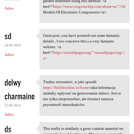
greater distribute using this method. <a
href="
https://www.yingxinchip.com/about-us/">3d
Adres
Models Of Electronic Components</a>
sd
Great post, you have pointed out some fantastic
Great post, you have pointed
details , I too conceive this s a very fantastic
24.06.2024
website. <a
href="
https://nuwallpaper.org/">nuwallpaper.org</
Adres
a>
delwy
Trudno zrozumieć, w jaki sposób
Trudno zrozumieć, w jaki
https://bitlifeonline.io/home
taka informacja
charmaine
miałaby wpływać na generowanie śmieci. Jest to
nie tylko niepotrzebne, ale również narusza
prywatność mieszkańców.
25.06.2024
Adres
ds
This really is similarly a great content material we
This really is similarly a