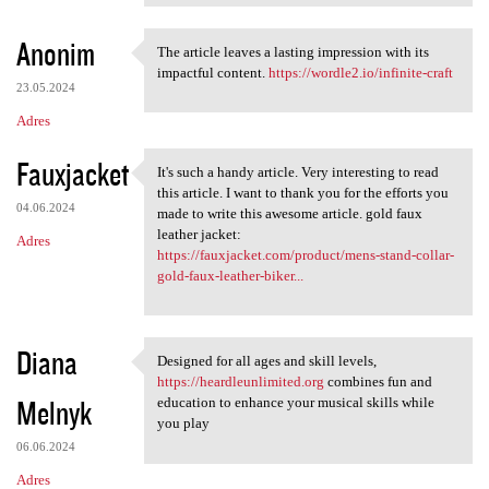
Anonim
The article leaves a lasting impression with its
The article leaves a lasting
impactful content.
https://wordle2.io/infinite-craft
23.05.2024
Adres
Fauxjacket
It's such a handy article. Very interesting to read
It's such a handy article.
this article. I want to thank you for the efforts you
04.06.2024
made to write this awesome article. gold faux
leather jacket:
Adres
https://fauxjacket.com/product/mens-stand-collar-
gold-faux-leather-biker...
Diana
Designed for all ages and skill levels,
Designed for all ages and
https://heardleunlimited.org
combines fun and
Melnyk
education to enhance your musical skills while
you play
06.06.2024
Adres