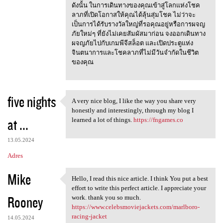
ดังนั้น ในการเดินทางของคุณเข้าสู่โลกแห่งโชค
ลาภที่เปิดโอกาสให้คุณได้ลุ้นสุ่มโชค ไม่ว่าจะ
เป็นการได้รับรางวัลใหญ่ที่รอคุณอยู่หรือการผจญ
ภัยใหม่ๆ ที่ยังไม่เคยสัมผัสมาก่อน จงออกเดินทาง
ผจญภัยไปกับเกมพีจีสล็อต และเปิดประตูแห่ง
จินตนาการและโชคลาภที่ไม่มีวันจำกัดในชีวิต
ของคุณ
five nights
A very nice blog, I like the way you share very
A very nice blog, I like the
honestly and interestingly, through my blog I
at ...
learned a lot of things.
https://fngames.co
13.05.2024
Adres
Mike
Hello, I read this nice article. I think You put a best
Hello, I read this nice
effort to write this perfect article. I appreciate your
Rooney
work. thank you so much.
https://www.celebsmoviejackets.com/marlboro-
racing-jacket
14.05.2024