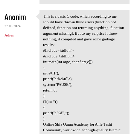
Anonim
This is a basic C code, which according to me
This is a basic C code, which
should have thrown three errors (function not
27.06.2024
defined, function not returning anything, function
argument missing). But to my surprise it threw
Adres
nothing, it compiled and gave some garbage
results:
#include <stdio.h>
#include <stdlib.h>
int main(int argc, char *argv[])
{
int a=f1();
printf("a %d\n",a);
system("PAUSE");
return 0;
}
f1(int *t)
{
printf("t %d", t);
}
Online Shia Quran Academy for Ahle Tashi
Community worldwide, for high-quality Islamic