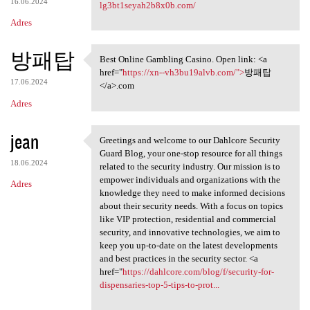
16.06.2024
lg3bt1seyah2b8x0b.com/
Adres
방패탑
Best Online Gambling Casino. Open link: <a
Best Online Gambling Casino.
href="
https://xn--vh3bu19alvb.com/">
방패탑
17.06.2024
</a>.com
Adres
jean
Greetings and welcome to our Dahlcore Security
Greetings and welcome to our
Guard Blog, your one-stop resource for all things
18.06.2024
related to the security industry. Our mission is to
empower individuals and organizations with the
Adres
knowledge they need to make informed decisions
about their security needs. With a focus on topics
like VIP protection, residential and commercial
security, and innovative technologies, we aim to
keep you up-to-date on the latest developments
and best practices in the security sector. <a
href="
https://dahlcore.com/blog/f/security-for-
dispensaries-top-5-tips-to-prot...