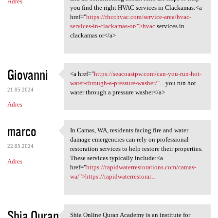
Adres
you find the right HVAC services in Clackamas:<a
href="
https://rhcchvac.com/service-area/hvac-
services-in-clackamas-or/">hvac
services in
clackamas or</a>
Giovanni
<a href="
https://seacoastpw.com/can-you-run-hot-
<a href="https://seacoastpw
water-through-a-pressure-washer/"...
you run hot
21.05.2024
water through a pressure washer</a>
Adres
marco
In Camas, WA, residents facing fire and water
In Camas, WA, residents
damage emergencies can rely on professional
22.05.2024
restoration services to help restore their properties.
These services typically include:<a
Adres
href="
https://rapidwaterrestorations.com/camas-
wa/">https://rapidwaterrestorat...
Shia Quran
Shia Online Quran Academy is an institute for