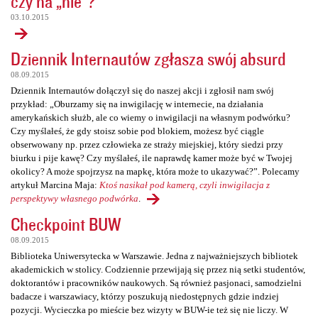
czy na „nie”?
03.10.2015
Dziennik Internautów zgłasza swój absurd
08.09.2015
Dziennik Internautów dołączył się do naszej akcji i zgłosił nam swój
przykład: „Oburzamy się na inwigilację w internecie, na działania
amerykańskich służb, ale co wiemy o inwigilacji na własnym podwórku?
Czy myślałeś, że gdy stoisz sobie pod blokiem, możesz być ciągle
obserwowany np. przez człowieka ze straży miejskiej, który siedzi przy
biurku i pije kawę? Czy myślałeś, ile naprawdę kamer może być w Twojej
okolicy? A może spojrzysz na mapkę, która może to ukazywać?”. Polecamy
artykuł Marcina Maja:
Ktoś nasikał pod kamerą, czyli inwigilacja z
perspektywy własnego podwórka
.
Checkpoint BUW
08.09.2015
Biblioteka Uniwersytecka w Warszawie. Jedna z najważniejszych bibliotek
akademickich w stolicy. Codziennie przewijają się przez nią setki studentów,
doktorantów i pracowników naukowych. Są również pasjonaci, samodzielni
badacze i warszawiacy, którzy poszukują niedostępnych gdzie indziej
pozycji. Wycieczka po mieście bez wizyty w BUW-ie też się nie liczy. W