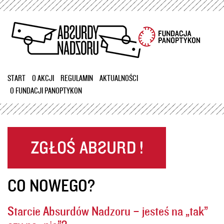
Przejdź
do
treści
START
O AKCJI
REGULAMIN
AKTUALNOŚCI
O FUNDACJI PANOPTYKON
CO NOWEGO?
Starcie Absurdów Nadzoru – jesteś na „tak”