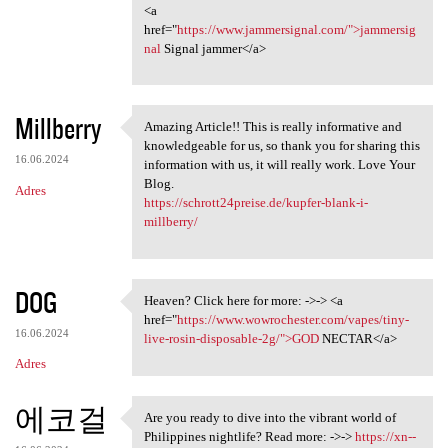
<a
href="
https://www.jammersignal.com/">jammersig
nal
Signal jammer</a>
Millberry
Amazing Article!! This is really informative and
Amazing Article!! This is
knowledgeable for us, so thank you for sharing this
16.06.2024
information with us, it will really work. Love Your
Blog.
Adres
https://schrott24preise.de/kupfer-blank-i-
millberry/
DOG
Heaven? Click here for more: ->-> <a
Heaven? Click here for more:
href="
https://www.wowrochester.com/vapes/tiny-
16.06.2024
live-rosin-disposable-2g/">GOD
NECTAR</a>
Adres
에코걸
Are you ready to dive into the vibrant world of
Are you ready to dive into
Philippines nightlife? Read more: ->->
https://xn--