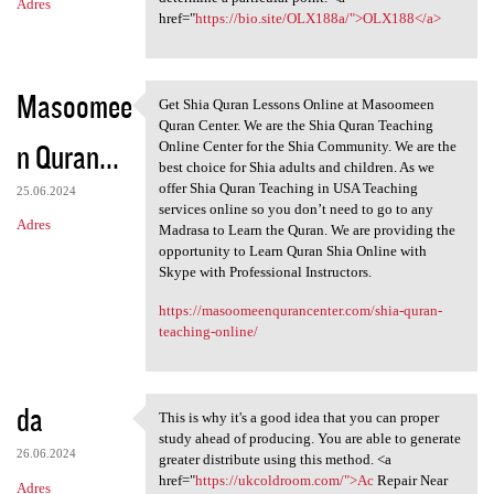
Adres
href="
https://bio.site/OLX188a/">OLX188</a>
Masoomee
Get Shia Quran Lessons Online at Masoomeen
Get Shia Quran Lessons Online
Quran Center. We are the Shia Quran Teaching
n Quran...
Online Center for the Shia Community. We are the
best choice for Shia adults and children. As we
offer Shia Quran Teaching in USA Teaching
25.06.2024
services online so you don’t need to go to any
Adres
Madrasa to Learn the Quran. We are providing the
opportunity to Learn Quran Shia Online with
Skype with Professional Instructors.
https://masoomeenqurancenter.com/shia-quran-
teaching-online/
da
This is why it's a good idea that you can proper
This is why it's a good idea
study ahead of producing. You are able to generate
26.06.2024
greater distribute using this method. <a
href="
https://ukcoldroom.com/">Ac
Repair Near
Adres