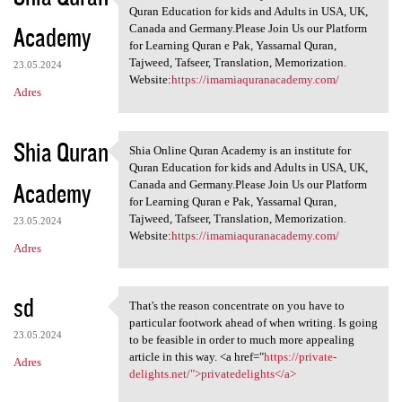
Shia Online Quran Academy is
Quran Education for kids and Adults in USA, UK,
Academy
Canada and Germany.Please Join Us our Platform
for Learning Quran e Pak, Yassarnal Quran,
Tajweed, Tafseer, Translation, Memorization.
23.05.2024
Website:
https://imamiaquranacademy.com/
Adres
Shia Quran
Shia Online Quran Academy is an institute for
Shia Online Quran Academy is
Quran Education for kids and Adults in USA, UK,
Academy
Canada and Germany.Please Join Us our Platform
for Learning Quran e Pak, Yassarnal Quran,
Tajweed, Tafseer, Translation, Memorization.
23.05.2024
Website:
https://imamiaquranacademy.com/
Adres
sd
That's the reason concentrate on you have to
That's the reason concentrate
particular footwork ahead of when writing. Is going
23.05.2024
to be feasible in order to much more appealing
article in this way. <a href="
https://private-
Adres
delights.net/">privatedelights</a>