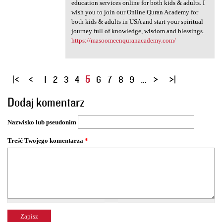
education services online for both kids & adults. I
wish you to join our Online Quran Academy for
both kids & adults in USA and start your spiritual
journey full of knowledge, wisdom and blessings.
https://masoomeenquranacademy.com/
S
1
2
3
4
5
6
7
8
9
…
t
Dodaj komentarz
r
o
Nazwisko lub pseudonim
n
y
Treść Twojego komentarza
*