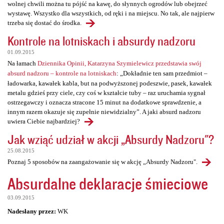
wolnej chwili można tu pójść na kawę, do słynnych ogrodów lub obejrzeć
wystawę. Wszystko dla wszystkich, od ręki i na miejscu. No tak, ale najpierw
trzeba się dostać do środka.
Kontrole na lotniskach i absurdy nadzoru
01.09.2015
Na łamach
Dziennika Opinii, Katarzyna Szymielewicz przedstawia swój
absurd nadzoru – kontrole na lotniskach
: „Dokładnie ten sam przedmiot –
ładowarka, kawałek kabla, but na podwyższonej podeszwie, pasek, kawałek
metalu gdzieś przy ciele, czy coś w kształcie tuby – raz uruchamia sygnał
ostrzegawczy i oznacza stracone 15 minut na dodatkowe sprawdzenie, a
innym razem okazuje się zupełnie niewidzialny”. A jaki absurd nadzoru
uwiera Ciebie najbardziej?
Jak wziąć udział w akcji „Absurdy Nadzoru"?
25.08.2015
Poznaj 5 sposobów na zaangażowanie się w akcję „Absurdy Nadzoru".
Absurdalne deklaracje śmieciowe
03.09.2015
Nadesłany przez:
WK