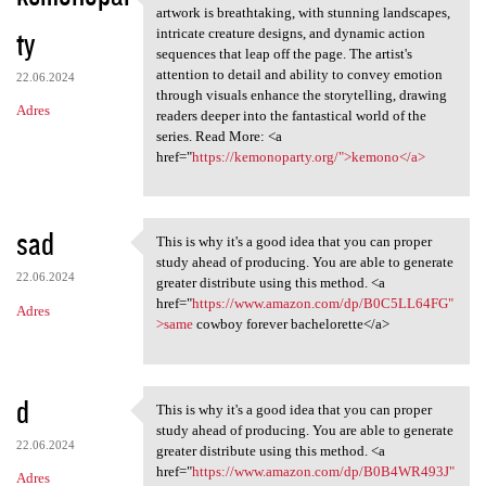
Visually, "Kemono" is a feast
artwork is breathtaking, with stunning landscapes,
ty
intricate creature designs, and dynamic action
sequences that leap off the page. The artist's
attention to detail and ability to convey emotion
22.06.2024
through visuals enhance the storytelling, drawing
Adres
readers deeper into the fantastical world of the
series. Read More: <a
href="
https://kemonoparty.org/">kemono</a>
sad
This is why it's a good idea that you can proper
This is why it's a good idea
study ahead of producing. You are able to generate
22.06.2024
greater distribute using this method. <a
href="
https://www.amazon.com/dp/B0C5LL64FG"
Adres
>same
cowboy forever bachelorette</a>
d
This is why it's a good idea that you can proper
This is why it's a good idea
study ahead of producing. You are able to generate
22.06.2024
greater distribute using this method. <a
href="
https://www.amazon.com/dp/B0B4WR493J"
Adres