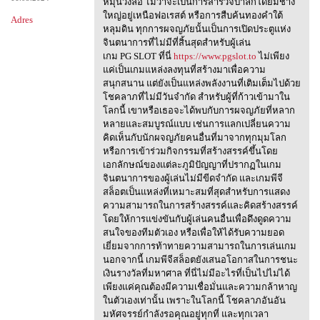
หมุนวงล้อ ไม่ว่าจะเป็นการสำรวจป่าลึกโดยมีช้าง
ใหญ่อยู่เหนือฟอเรสต์ หรือการสืบค้นทองคำใต้
Adres
หลุมดิน ทุกการผจญภัยนั้นเป็นการเปิดประตูแห่ง
จินตนาการที่ไม่มีที่สิ้นสุดสำหรับผู้เล่น
เกม PG SLOT ที่นี่
https://www.pgslot.to
ไม่เพียง
แค่เป็นเกมแหล่งลงทุนที่สร้างมาเพื่อความ
สนุกสนาน แต่ยังเป็นแหล่งพลังงานที่เติมเต็มไปด้วย
โชคลาภที่ไม่มีวันจำกัด สำหรับผู้ที่ก้าวเข้ามาใน
โลกนี้ เขาหรือเธอจะได้พบกับการผจญภัยที่หลาก
หลายและสมบูรณ์แบบ เช่นการแลกเปลี่ยนความ
คิดเห็นกับนักผจญภัยคนอื่นที่มาจากทุกมุมโลก
หรือการเข้าร่วมกิจกรรมที่สร้างสรรค์ขึ้นโดย
เอกลักษณ์ของแต่ละภูมิปัญญาที่ปรากฏในเกม
จินตนาการของผู้เล่นไม่มีขีดจำกัด และเกมพีจี
สล็อตเป็นแหล่งที่เหมาะสมที่สุดสำหรับการแสดง
ความสามารถในการสร้างสรรค์และคิดสร้างสรรค์
โดยให้การแข่งขันกับผู้เล่นคนอื่นเพื่อดึงดูดความ
สนใจของทีมตัวเอง หรือเพื่อให้ได้รับความยอด
เยี่ยมจากการท้าทายความสามารถในการเล่นเกม
นอกจากนี้ เกมพีจีสล็อตยังเสนอโอกาสในการชนะ
เงินรางวัลที่มหาศาล ที่นี่ไม่มีอะไรที่เป็นไปไม่ได้
เพียงแค่คุณต้องมีความเชื่อมั่นและความกล้าหาญ
ในตัวเองเท่านั้น เพราะในโลกนี้ โชคลาภอันอัน
มหัศจรรย์กำลังรอคุณอยู่ทุกที่ และทุกเวลา