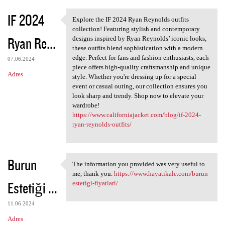
IF 2024
Explore the IF 2024 Ryan Reynolds outfits
Explore the IF 2024 Ryan
collection! Featuring stylish and contemporary
Ryan Re...
designs inspired by Ryan Reynolds’ iconic looks,
these outfits blend sophistication with a modern
edge. Perfect for fans and fashion enthusiasts, each
07.06.2024
piece offers high-quality craftsmanship and unique
Adres
style. Whether you're dressing up for a special
event or casual outing, our collection ensures you
look sharp and trendy. Shop now to elevate your
wardrobe!
https://www.californiajacket.com/blog/if-2024-
ryan-reynolds-outfits/
Burun
The information you provided was very useful to
The information you provided
me, thank you.
https://www.hayatikale.com/burun-
Estetiği ...
estetigi-fiyatlari/
11.06.2024
Adres