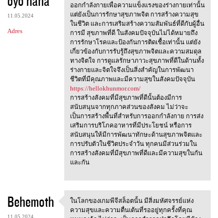
oyo haha
m
ออกกำลังกายเพื่อความแข็งแรงของร่างกายเท่านั้น
e
แต่ยังเป็นการรักษาสุขภาพจิต การสร้างความสุข
11.05.2024
n
ในชีวิต และการเสริมสร้างความสัมพันธ์ที่ดีกับผู้อื่น
Adres
การมี สุขภาพที่ดี ในสังคมปัจจุบันไม่ได้หมายถึง
t
การรักษาโรคและป้องกันการติดเชื้อเท่านั้น แต่ยัง
a
เกี่ยวข้องกับการรับรู้ถึงสุขภาพจิตและความสมดุล
ทางจิตใจ การดูแลรักษาภาวะสุขภาพที่ดีในด้านทั้ง
r
ร่างกายและจิตใจจึงเป็นสิ่งสำคัญในการพัฒนา
z
ชีวิตที่มีคุณภาพและมีความสุขในสังคมปัจจุบัน
https://hellokhunmor.com/
e
การสร้างสังคมที่มีสุขภาพที่ดีนั้นต้องมีการ
สนับสนุนจากทุกภาคส่วนของสังคม ไม่ว่าจะ
เป็นการสร้างพื้นที่สำหรับการออกกำลังกาย การส่ง
เสริมการบริโภคอาหารที่มีประโยชน์ หรือการ
สนับสนุนให้มีการพัฒนาทักษะด้านสุขภาพจิตและ
การปรับตัวในชีวิตประจำวัน ทุกคนมีส่วนร่วมใน
การสร้างสังคมที่มีสุขภาพที่ดีและมีความสุขในกัน
และกัน
Behemoth
ในโลกของเกมพีจีสล็อตนั้น มีสิ่งมหัศจรรย์แห่ง
ในโลกของเกมพีจีสล็อตนั้น
ความสุขและความตื่นเต้นที่รออยู่ทุกครั้งที่คุณ
11.05.2024