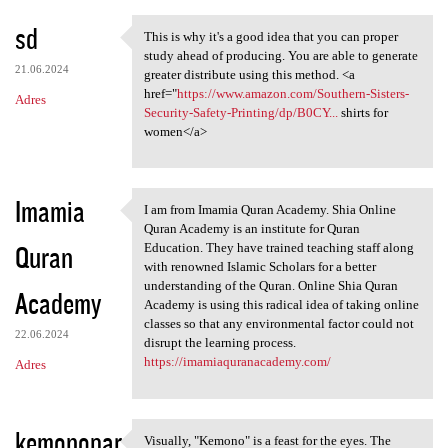
sd
This is why it's a good idea that you can proper
This is why it's a good idea
study ahead of producing. You are able to generate
21.06.2024
greater distribute using this method. <a
href="
https://www.amazon.com/Southern-Sisters-
Adres
Security-Safety-Printing/dp/B0CY...
shirts for
women</a>
Imamia
I am from Imamia Quran Academy. Shia Online
I am from Imamia Quran
Quran Academy is an institute for Quran
Quran
Education. They have trained teaching staff along
with renowned Islamic Scholars for a better
understanding of the Quran. Online Shia Quran
Academy
Academy is using this radical idea of taking online
classes so that any environmental factor could not
22.06.2024
disrupt the learning process.
https://imamiaquranacademy.com/
Adres
kemonopar
Visually, "Kemono" is a feast for the eyes. The