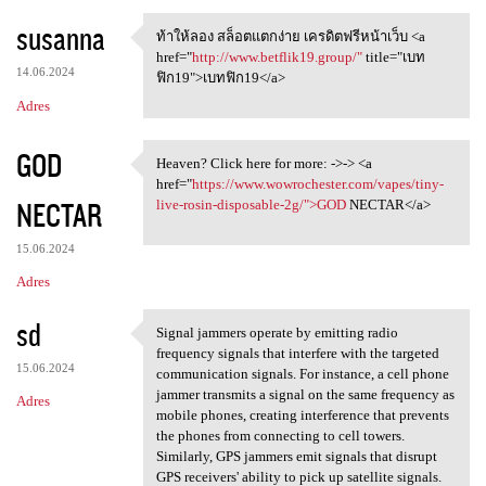
susanna
ท้าให้ลอง สล็อตแตกง่าย เครดิตฟรีหน้าเว็บ <a
ท้าให้ลอง สล็อตแตกง่าย
href="
http://www.betflik19.group/"
title="เบท
14.06.2024
ฟิก19">เบทฟิก19</a>
Adres
GOD
Heaven? Click here for more: ->-> <a
Heaven? Click here for more:
href="
https://www.wowrochester.com/vapes/tiny-
NECTAR
live-rosin-disposable-2g/">GOD
NECTAR</a>
15.06.2024
Adres
sd
Signal jammers operate by emitting radio
Signal jammers operate by
frequency signals that interfere with the targeted
15.06.2024
communication signals. For instance, a cell phone
jammer transmits a signal on the same frequency as
Adres
mobile phones, creating interference that prevents
the phones from connecting to cell towers.
Similarly, GPS jammers emit signals that disrupt
GPS receivers' ability to pick up satellite signals.