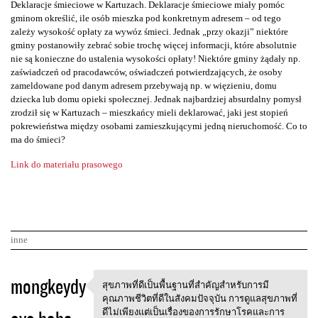
Deklaracje śmieciowe w Kartuzach. Deklaracje śmieciowe miały pomóc
gminom określić, ile osób mieszka pod konkretnym adresem – od tego
zależy wysokość opłaty za wywóz śmieci. Jednak „przy okazji” niektóre
gminy postanowiły zebrać sobie trochę więcej informacji, które absolutnie
nie są konieczne do ustalenia wysokości opłaty! Niektóre gminy żądały np.
zaświadczeń od pracodawców, oświadczeń potwierdzających, że osoby
zameldowane pod danym adresem przebywają np. w więzieniu, domu
dziecka lub domu opieki społecznej. Jednak najbardziej absurdalny pomysł
zrodził się w Kartuzach – mieszkańcy mieli deklarować, jaki jest stopień
pokrewieństwa między osobami zamieszkującymi jedną nieruchomość. Co to
ma do śmieci?
Link do materiału prasowego
inne
K
mongkeydy
สุขภาพที่ดีเป็นพื้นฐานที่สำคัญสำหรับการมี
สุขภาพที่ดีเป็นพื้นฐานที่สำคั
o
คุณภาพชีวิตที่ดีในสังคมปัจจุบัน การดูแลสุขภาพที่
ดีไม่เพียงแต่เป็นเรื่องของการรักษาโรคและการ