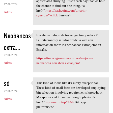
appreciated studying. It isn't each day that we hold
27.06.2024
the chance to find out one thing. <a
href="
https://hashcoins.com/bitcoin-
Adres
synergy/">click
here</a>
Neobancos
Excelente trabajo de investigación y redacción.
Excelente trabajo de
Felicitaciones y saludos desde la web con
extra...
información sobre los neobancos extranjeros en
España.
27.06.2024
https://financegrowzone.com/es/mejores-
Adres
neobancos-con-iban-extranjero/
sd
This kind of looks like it's surely exceptional.
This kind of looks like it's
These kind of small facts are developed employing
27.06.2024
big selection involving requirements know-how.
My spouse and i like the thought plenty. <a
Adres
href="
http://mrbit.top/">Mr
Bit crypto
platform</a>