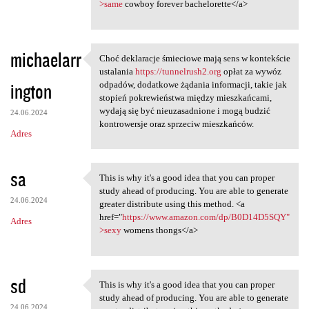
>same
cowboy forever bachelorette</a>
michaelarr
Choć deklaracje śmieciowe mają sens w kontekście
Choć deklaracje śmieciowe
ustalania
https://tunnelrush2.org
opłat za wywóz
ington
odpadów, dodatkowe żądania informacji, takie jak
stopień pokrewieństwa między mieszkańcami,
wydają się być nieuzasadnione i mogą budzić
24.06.2024
kontrowersje oraz sprzeciw mieszkańców.
Adres
sa
This is why it's a good idea that you can proper
This is why it's a good idea
study ahead of producing. You are able to generate
24.06.2024
greater distribute using this method. <a
href="
https://www.amazon.com/dp/B0D14D5SQY"
Adres
>sexy
womens thongs</a>
sd
This is why it's a good idea that you can proper
This is why it's a good idea
study ahead of producing. You are able to generate
24.06.2024