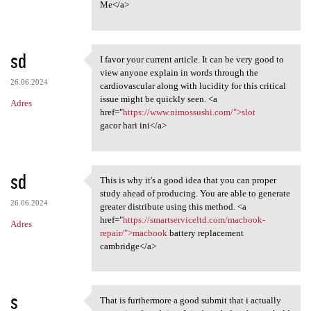
Me</a>
sd
I favor your current article. It can be very good to
I favor your current article.
view anyone explain in words through the
26.06.2024
cardiovascular along with lucidity for this critical
issue might be quickly seen. <a
Adres
href="
https://www.nimossushi.com/">slot
gacor hari ini</a>
sd
This is why it's a good idea that you can proper
This is why it's a good idea
study ahead of producing. You are able to generate
26.06.2024
greater distribute using this method. <a
href="
https://smartserviceltd.com/macbook-
Adres
repair/">macbook
battery replacement
cambridge</a>
s
That is furthermore a good submit that i actually
That is furthermore a good