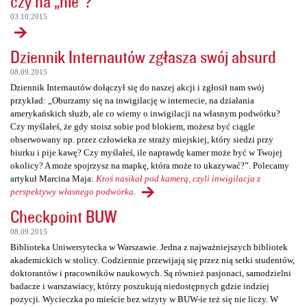
czy na „nie”?
03.10.2015
Dziennik Internautów zgłasza swój absurd
08.09.2015
Dziennik Internautów dołączył się do naszej akcji i zgłosił nam swój
przykład: „Oburzamy się na inwigilację w internecie, na działania
amerykańskich służb, ale co wiemy o inwigilacji na własnym podwórku?
Czy myślałeś, że gdy stoisz sobie pod blokiem, możesz być ciągle
obserwowany np. przez człowieka ze straży miejskiej, który siedzi przy
biurku i pije kawę? Czy myślałeś, ile naprawdę kamer może być w Twojej
okolicy? A może spojrzysz na mapkę, która może to ukazywać?”. Polecamy
artykuł Marcina Maja:
Ktoś nasikał pod kamerą, czyli inwigilacja z
perspektywy własnego podwórka
.
Checkpoint BUW
08.09.2015
Biblioteka Uniwersytecka w Warszawie. Jedna z najważniejszych bibliotek
akademickich w stolicy. Codziennie przewijają się przez nią setki studentów,
doktorantów i pracowników naukowych. Są również pasjonaci, samodzielni
badacze i warszawiacy, którzy poszukują niedostępnych gdzie indziej
pozycji. Wycieczka po mieście bez wizyty w BUW-ie też się nie liczy. W