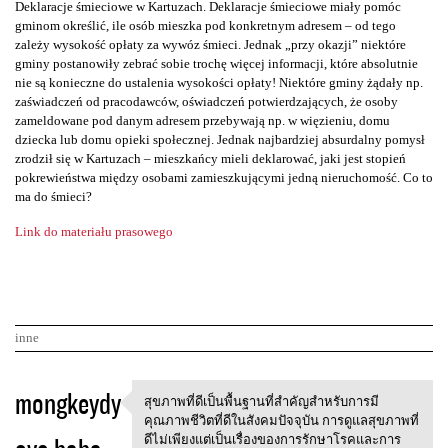
Deklaracje śmieciowe w Kartuzach. Deklaracje śmieciowe miały pomóc
gminom określić, ile osób mieszka pod konkretnym adresem – od tego
zależy wysokość opłaty za wywóz śmieci. Jednak „przy okazji” niektóre
gminy postanowiły zebrać sobie trochę więcej informacji, które absolutnie
nie są konieczne do ustalenia wysokości opłaty! Niektóre gminy żądały np.
zaświadczeń od pracodawców, oświadczeń potwierdzających, że osoby
zameldowane pod danym adresem przebywają np. w więzieniu, domu
dziecka lub domu opieki społecznej. Jednak najbardziej absurdalny pomysł
zrodził się w Kartuzach – mieszkańcy mieli deklarować, jaki jest stopień
pokrewieństwa między osobami zamieszkującymi jedną nieruchomość. Co to
ma do śmieci?
Link do materiału prasowego
inne
K
mongkeydy
สุขภาพที่ดีเป็นพื้นฐานที่สำคัญสำหรับการมี
สุขภาพที่ดีเป็นพื้นฐานที่สำคั
o
คุณภาพชีวิตที่ดีในสังคมปัจจุบัน การดูแลสุขภาพที่
ดีไม่เพียงแต่เป็นเรื่องของการรักษาโรคและการ