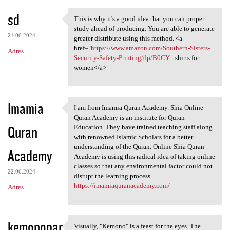
sd
This is why it's a good idea that you can proper
This is why it's a good idea
study ahead of producing. You are able to generate
21.06.2024
greater distribute using this method. <a
href="
https://www.amazon.com/Southern-Sisters-
Adres
Security-Safety-Printing/dp/B0CY...
shirts for
women</a>
Imamia
I am from Imamia Quran Academy. Shia Online
I am from Imamia Quran
Quran Academy is an institute for Quran
Quran
Education. They have trained teaching staff along
with renowned Islamic Scholars for a better
understanding of the Quran. Online Shia Quran
Academy
Academy is using this radical idea of taking online
classes so that any environmental factor could not
22.06.2024
disrupt the learning process.
https://imamiaquranacademy.com/
Adres
kemonopar
Visually, "Kemono" is a feast for the eyes. The