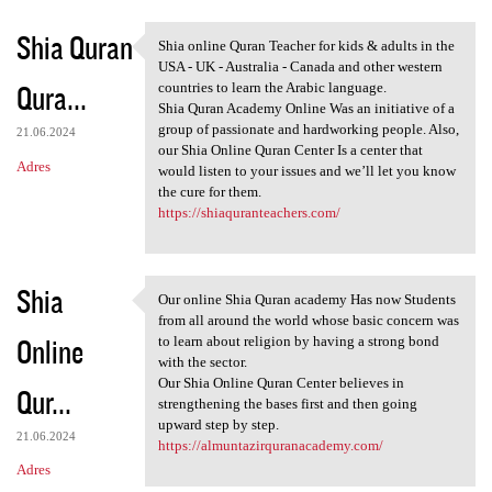
Shia Quran
Shia online Quran Teacher for kids & adults in the
Shia online Quran Teacher for
USA - UK - Australia - Canada and other western
Qura...
countries to learn the Arabic language.
Shia Quran Academy Online Was an initiative of a
group of passionate and hardworking people. Also,
21.06.2024
our Shia Online Quran Center Is a center that
Adres
would listen to your issues and we’ll let you know
the cure for them.
https://shiaquranteachers.com/
Shia
Our online Shia Quran academy Has now Students
Our online Shia Quran academy
from all around the world whose basic concern was
Online
to learn about religion by having a strong bond
with the sector.
Our Shia Online Quran Center believes in
Qur...
strengthening the bases first and then going
upward step by step.
21.06.2024
https://almuntazirquranacademy.com/
Adres