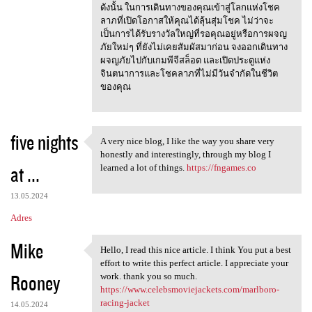
ดังนั้น ในการเดินทางของคุณเข้าสู่โลกแห่งโชค
ลาภที่เปิดโอกาสให้คุณได้ลุ้นสุ่มโชค ไม่ว่าจะ
เป็นการได้รับรางวัลใหญ่ที่รอคุณอยู่หรือการผจญ
ภัยใหม่ๆ ที่ยังไม่เคยสัมผัสมาก่อน จงออกเดินทาง
ผจญภัยไปกับเกมพีจีสล็อต และเปิดประตูแห่ง
จินตนาการและโชคลาภที่ไม่มีวันจำกัดในชีวิต
ของคุณ
five nights
A very nice blog, I like the way you share very
A very nice blog, I like the
honestly and interestingly, through my blog I
at ...
learned a lot of things.
https://fngames.co
13.05.2024
Adres
Mike
Hello, I read this nice article. I think You put a best
Hello, I read this nice
effort to write this perfect article. I appreciate your
Rooney
work. thank you so much.
https://www.celebsmoviejackets.com/marlboro-
racing-jacket
14.05.2024