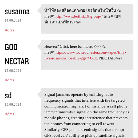
susanna
ท้าให้ลอง สล็อตแตกง่าย เครดิตฟรีหน้าเว็บ <a
ท้าให้ลอง สล็อตแตกง่าย
href="
http://www.betflik19.group/"
title="เบท
14.06.2024
ฟิก19">เบทฟิก19</a>
Adres
GOD
Heaven? Click here for more: ->-> <a
Heaven? Click here for more:
href="
https://www.wowrochester.com/vapes/tiny-
NECTAR
live-rosin-disposable-2g/">GOD
NECTAR</a>
15.06.2024
Adres
sd
Signal jammers operate by emitting radio
Signal jammers operate by
frequency signals that interfere with the targeted
15.06.2024
communication signals. For instance, a cell phone
jammer transmits a signal on the same frequency as
Adres
mobile phones, creating interference that prevents
the phones from connecting to cell towers.
Similarly, GPS jammers emit signals that disrupt
GPS receivers' ability to pick up satellite signals.