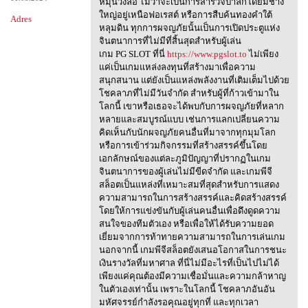
หมุนวงล้อ ไม่ว่าจะเป็นการสำรวจป่าลึกโดยมีช้าง
ใหญ่อยู่เหนือฟอเรสต์ หรือการสืบค้นทองคำใต้
Adres
หลุมดิน ทุกการผจญภัยนั้นเป็นการเปิดประตูแห่ง
จินตนาการที่ไม่มีที่สิ้นสุดสำหรับผู้เล่น
เกม PG SLOT ที่นี่
https://www.pgslot.to
ไม่เพียง
แค่เป็นเกมแหล่งลงทุนที่สร้างมาเพื่อความ
สนุกสนาน แต่ยังเป็นแหล่งพลังงานที่เติมเต็มไปด้วย
โชคลาภที่ไม่มีวันจำกัด สำหรับผู้ที่ก้าวเข้ามาใน
โลกนี้ เขาหรือเธอจะได้พบกับการผจญภัยที่หลาก
หลายและสมบูรณ์แบบ เช่นการแลกเปลี่ยนความ
คิดเห็นกับนักผจญภัยคนอื่นที่มาจากทุกมุมโลก
หรือการเข้าร่วมกิจกรรมที่สร้างสรรค์ขึ้นโดย
เอกลักษณ์ของแต่ละภูมิปัญญาที่ปรากฏในเกม
จินตนาการของผู้เล่นไม่มีขีดจำกัด และเกมพีจี
สล็อตเป็นแหล่งที่เหมาะสมที่สุดสำหรับการแสดง
ความสามารถในการสร้างสรรค์และคิดสร้างสรรค์
โดยให้การแข่งขันกับผู้เล่นคนอื่นเพื่อดึงดูดความ
สนใจของทีมตัวเอง หรือเพื่อให้ได้รับความยอด
เยี่ยมจากการท้าทายความสามารถในการเล่นเกม
นอกจากนี้ เกมพีจีสล็อตยังเสนอโอกาสในการชนะ
เงินรางวัลที่มหาศาล ที่นี่ไม่มีอะไรที่เป็นไปไม่ได้
เพียงแค่คุณต้องมีความเชื่อมั่นและความกล้าหาญ
ในตัวเองเท่านั้น เพราะในโลกนี้ โชคลาภอันอัน
มหัศจรรย์กำลังรอคุณอยู่ทุกที่ และทุกเวลา