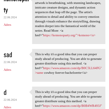
Visually, "Kemono" is a feast
artwork is breathtaking, with stunning landscapes,
ty
intricate creature designs, and dynamic action
sequences that leap off the page. The artist's
attention to detail and ability to convey emotion
22.06.2024
through visuals enhance the storytelling, drawing
Adres
readers deeper into the fantastical world of the
series. Read More: <a
href="
https://kemonoparty.org/">kemono</a>
sad
This is why it's a good idea that you can proper
This is why it's a good idea
study ahead of producing. You are able to generate
22.06.2024
greater distribute using this method. <a
href="
https://www.amazon.com/dp/B0C5LL64FG"
Adres
>same
cowboy forever bachelorette</a>
d
This is why it's a good idea that you can proper
This is why it's a good idea
study ahead of producing. You are able to generate
22.06.2024
greater distribute using this method. <a
href="
https://www.amazon.com/dp/B0B4WR493J"
Adres