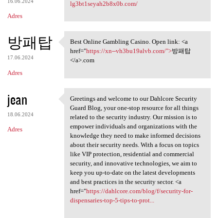
16.06.2024
lg3bt1seyah2b8x0b.com/
Adres
방패탑
Best Online Gambling Casino. Open link: <a
Best Online Gambling Casino.
href="
https://xn--vh3bu19alvb.com/">
방패탑
17.06.2024
</a>.com
Adres
jean
Greetings and welcome to our Dahlcore Security
Greetings and welcome to our
Guard Blog, your one-stop resource for all things
18.06.2024
related to the security industry. Our mission is to
empower individuals and organizations with the
Adres
knowledge they need to make informed decisions
about their security needs. With a focus on topics
like VIP protection, residential and commercial
security, and innovative technologies, we aim to
keep you up-to-date on the latest developments
and best practices in the security sector. <a
href="
https://dahlcore.com/blog/f/security-for-
dispensaries-top-5-tips-to-prot...