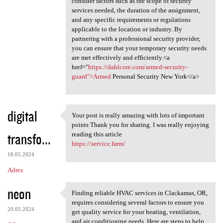
consider factors such as the scope of security
services needed, the duration of the assignment,
and any specific requirements or regulations
applicable to the location or industry. By
partnering with a professional security provider,
you can ensure that your temporary security needs
are met effectively and efficiently.<a
href="
https://dahlcore.com/armed-security-
guard">Armed
Personal Security New York</a>
digital
Your post is really amazing with lots of important
Your post is really amazing
points Thank you for sharing. I was really enjoying
transfo...
reading this article
https://service.farm/
18.05.2024
Adres
neon
Finding reliable HVAC services in Clackamas, OR,
Finding reliable HVAC
requires considering several factors to ensure you
20.05.2024
get quality service for your heating, ventilation,
and air conditioning needs. Here are steps to help