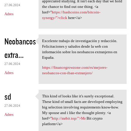
appreciated studying. It isn't each day that we hold
27.06.2024
the chance to find out one thing. <a
href="
https://hashcoins.com/bitcoin-
Adres
synergy/">click
here</a>
Neobancos
Excelente trabajo de investigación y redacción.
Excelente trabajo de
Felicitaciones y saludos desde la web con
extra...
información sobre los neobancos extranjeros en
España.
27.06.2024
https://financegrowzone.com/es/mejores-
Adres
neobancos-con-iban-extranjero/
sd
This kind of looks like it's surely exceptional.
This kind of looks like it's
These kind of small facts are developed employing
27.06.2024
big selection involving requirements know-how.
My spouse and i like the thought plenty. <a
Adres
href="
http://mrbit.top/">Mr
Bit crypto
platform</a>