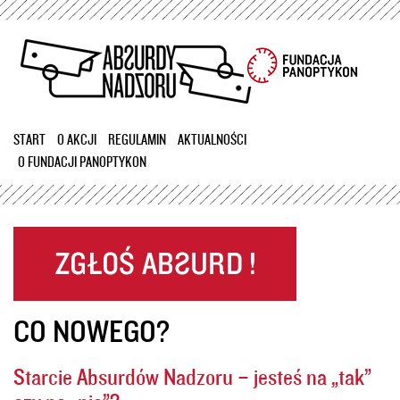
Przejdź
do
treści
START
O AKCJI
REGULAMIN
AKTUALNOŚCI
O FUNDACJI PANOPTYKON
CO NOWEGO?
Starcie Absurdów Nadzoru – jesteś na „tak”