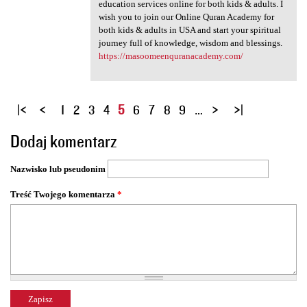
education services online for both kids & adults. I
wish you to join our Online Quran Academy for
both kids & adults in USA and start your spiritual
journey full of knowledge, wisdom and blessings.
https://masoomeenquranacademy.com/
S
1
2
3
4
5
6
7
8
9
…
t
Dodaj komentarz
r
o
Nazwisko lub pseudonim
n
y
Treść Twojego komentarza
*