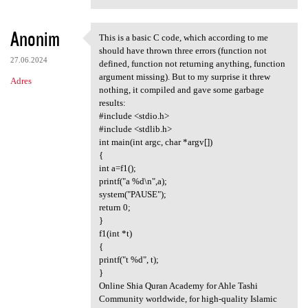
Anonim
This is a basic C code, which according to me
This is a basic C code, which
should have thrown three errors (function not
27.06.2024
defined, function not returning anything, function
argument missing). But to my surprise it threw
Adres
nothing, it compiled and gave some garbage
results:
#include <stdio.h>
#include <stdlib.h>
int main(int argc, char *argv[])
{
int a=f1();
printf("a %d\n",a);
system("PAUSE");
return 0;
}
f1(int *t)
{
printf("t %d", t);
}
Online Shia Quran Academy for Ahle Tashi
Community worldwide, for high-quality Islamic