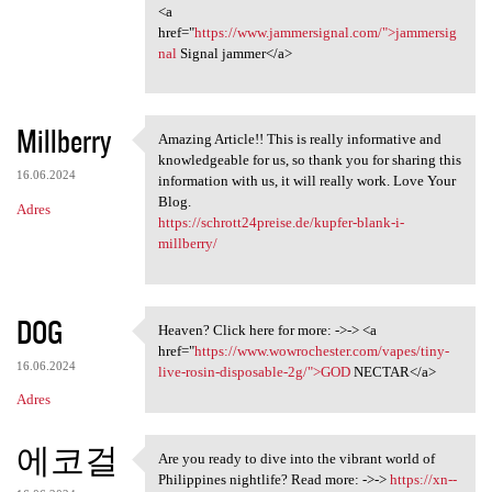
<a
href="
https://www.jammersignal.com/">jammersig
nal
Signal jammer</a>
Millberry
Amazing Article!! This is really informative and
Amazing Article!! This is
knowledgeable for us, so thank you for sharing this
16.06.2024
information with us, it will really work. Love Your
Blog.
Adres
https://schrott24preise.de/kupfer-blank-i-
millberry/
DOG
Heaven? Click here for more: ->-> <a
Heaven? Click here for more:
href="
https://www.wowrochester.com/vapes/tiny-
16.06.2024
live-rosin-disposable-2g/">GOD
NECTAR</a>
Adres
에코걸
Are you ready to dive into the vibrant world of
Are you ready to dive into
Philippines nightlife? Read more: ->->
https://xn--