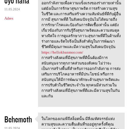
oyo haha
m
ออกกำลังกายเพื่อความแข็งแรงของร่างกายเท่านั้น
e
แต่ยังเป็นการรักษาสุขภาพจิต การสร้างความสุข
11.05.2024
n
ในชีวิต และการเสริมสร้างความสัมพันธ์ที่ดีกับผู้อื่น
Adres
การมี สุขภาพที่ดี ในสังคมปัจจุบันไม่ได้หมายถึง
t
การรักษาโรคและป้องกันการติดเชื้อเท่านั้น แต่ยัง
a
เกี่ยวข้องกับการรับรู้ถึงสุขภาพจิตและความสมดุล
ทางจิตใจ การดูแลรักษาภาวะสุขภาพที่ดีในด้านทั้ง
r
ร่างกายและจิตใจจึงเป็นสิ่งสำคัญในการพัฒนา
z
ชีวิตที่มีคุณภาพและมีความสุขในสังคมปัจจุบัน
https://hellokhunmor.com/
e
การสร้างสังคมที่มีสุขภาพที่ดีนั้นต้องมีการ
สนับสนุนจากทุกภาคส่วนของสังคม ไม่ว่าจะ
เป็นการสร้างพื้นที่สำหรับการออกกำลังกาย การส่ง
เสริมการบริโภคอาหารที่มีประโยชน์ หรือการ
สนับสนุนให้มีการพัฒนาทักษะด้านสุขภาพจิตและ
การปรับตัวในชีวิตประจำวัน ทุกคนมีส่วนร่วมใน
การสร้างสังคมที่มีสุขภาพที่ดีและมีความสุขในกัน
และกัน
Behemoth
ในโลกของเกมพีจีสล็อตนั้น มีสิ่งมหัศจรรย์แห่ง
ในโลกของเกมพีจีสล็อตนั้น
ความสุขและความตื่นเต้นที่รออยู่ทุกครั้งที่คุณ
11.05.2024