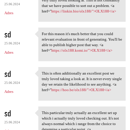
very truly loved looking at. This is not constantly
25.06.2024
that we have possible to sort out a problem. <a
href="
https://linkin.bio/olx188/">OLX188</a>
Adres
sd
For this reason it's much better that you could
For this reason it's much
relevant evaluation in front of generating. You'll be
25.06.2024
able to publish higher post that way. <a
href="
https://olx188.komi.io/">OLX188</a>
Adres
sd
This is often additionally an excellent post we
This is often additionally an
truly loved taking a look at. It is never every single
25.06.2024
day we retain the likelihood to see anything. <a
href="
https://hoo.be/olx188/">OLX188</a>
Adres
sd
This particular truly actually an excellent set up
This particular truly
which i actually truly loved checking out. It's not
25.06.2024
always normal which i range from the choice to
determine a particular point. <a