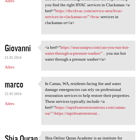
Adres
you find the right HVAC services in Clackamas:<a
href="
https://rhcchvac.com/service-area/hvac-
services-in-clackamas-or/">hvac
services in
clackamas or</a>
Giovanni
<a href="
https://seacoastpw.com/can-you-run-hot-
<a href="https://seacoastpw
water-through-a-pressure-washer/"...
you run hot
21.05.2024
water through a pressure washer</a>
Adres
marco
In Camas, WA, residents facing fire and water
In Camas, WA, residents
damage emergencies can rely on professional
22.05.2024
restoration services to help restore their properties.
These services typically include:<a
Adres
href="
https://rapidwaterrestorations.com/camas-
wa/">https://rapidwaterrestorat...
Shia Quran
Shia Online Quran Academy is an institute for