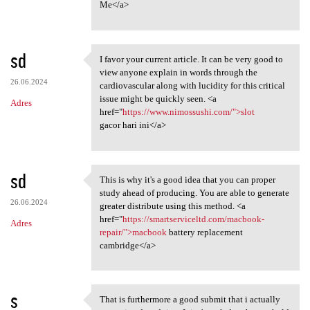
Me</a>
sd
I favor your current article. It can be very good to
I favor your current article.
view anyone explain in words through the
26.06.2024
cardiovascular along with lucidity for this critical
issue might be quickly seen. <a
Adres
href="
https://www.nimossushi.com/">slot
gacor hari ini</a>
sd
This is why it's a good idea that you can proper
This is why it's a good idea
study ahead of producing. You are able to generate
26.06.2024
greater distribute using this method. <a
href="
https://smartserviceltd.com/macbook-
Adres
repair/">macbook
battery replacement
cambridge</a>
s
That is furthermore a good submit that i actually
That is furthermore a good