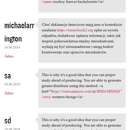
>same
cowboy forever bachelorette</a>
michaelarr
Choć deklaracje śmieciowe mają sens w kontekście
Choć deklaracje śmieciowe
ustalania
https://tunnelrush2.org
opłat za wywóz
ington
odpadów, dodatkowe żądania informacji, takie jak
stopień pokrewieństwa między mieszkańcami,
wydają się być nieuzasadnione i mogą budzić
24.06.2024
kontrowersje oraz sprzeciw mieszkańców.
Adres
sa
This is why it's a good idea that you can proper
This is why it's a good idea
study ahead of producing. You are able to generate
24.06.2024
greater distribute using this method. <a
href="
https://www.amazon.com/dp/B0D14D5SQY"
Adres
>sexy
womens thongs</a>
sd
This is why it's a good idea that you can proper
This is why it's a good idea
study ahead of producing. You are able to generate
24.06.2024