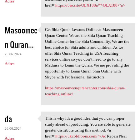
Adres
href="
https://bio.site/OLX188a/">OLX188</a>
Masoomee
Get Shia Quran Lessons Online at Masoomeen
Get Shia Quran Lessons Online
Quran Center. We are the Shia Quran Teaching
n Quran...
Online Center for the Shia Community. We are the
best choice for Shia adults and children. As we
offer Shia Quran Teaching in USA Teaching
25.06.2024
services online so you don’t need to go to any
Adres
Madrasa to Learn the Quran. We are providing the
opportunity to Learn Quran Shia Online with
Skype with Professional Instructors.
https://masoomeenqurancenter.com/shia-quran-
teaching-online/
da
This is why it's a good idea that you can proper
This is why it's a good idea
study ahead of producing. You are able to generate
26.06.2024
greater distribute using this method. <a
href="
https://ukcoldroom.com/">Ac
Repair Near
Adres