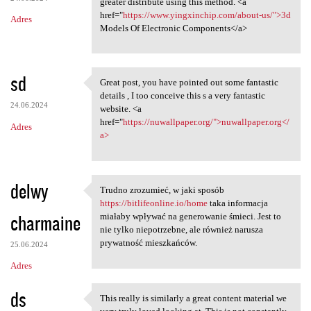
greater distribute using this method. <a
href="
https://www.yingxinchip.com/about-us/">3d
Adres
Models Of Electronic Components</a>
sd
Great post, you have pointed out some fantastic
Great post, you have pointed
details , I too conceive this s a very fantastic
24.06.2024
website. <a
href="
https://nuwallpaper.org/">nuwallpaper.org</
Adres
a>
delwy
Trudno zrozumieć, w jaki sposób
Trudno zrozumieć, w jaki
https://bitlifeonline.io/home
taka informacja
charmaine
miałaby wpływać na generowanie śmieci. Jest to
nie tylko niepotrzebne, ale również narusza
prywatność mieszkańców.
25.06.2024
Adres
ds
This really is similarly a great content material we
This really is similarly a