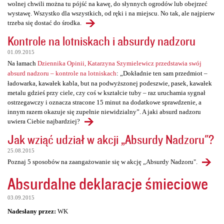
wolnej chwili można tu pójść na kawę, do słynnych ogrodów lub obejrzeć
wystawę. Wszystko dla wszystkich, od ręki i na miejscu. No tak, ale najpierw
trzeba się dostać do środka.
Kontrole na lotniskach i absurdy nadzoru
01.09.2015
Na łamach
Dziennika Opinii, Katarzyna Szymielewicz przedstawia swój
absurd nadzoru – kontrole na lotniskach
: „Dokładnie ten sam przedmiot –
ładowarka, kawałek kabla, but na podwyższonej podeszwie, pasek, kawałek
metalu gdzieś przy ciele, czy coś w kształcie tuby – raz uruchamia sygnał
ostrzegawczy i oznacza stracone 15 minut na dodatkowe sprawdzenie, a
innym razem okazuje się zupełnie niewidzialny”. A jaki absurd nadzoru
uwiera Ciebie najbardziej?
Jak wziąć udział w akcji „Absurdy Nadzoru"?
25.08.2015
Poznaj 5 sposobów na zaangażowanie się w akcję „Absurdy Nadzoru".
Absurdalne deklaracje śmieciowe
03.09.2015
Nadesłany przez:
WK