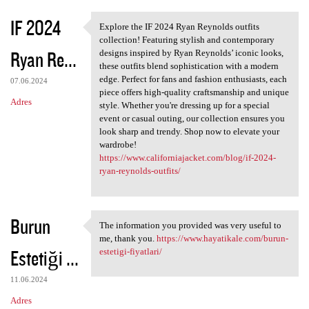
IF 2024
Explore the IF 2024 Ryan Reynolds outfits
Explore the IF 2024 Ryan
collection! Featuring stylish and contemporary
Ryan Re...
designs inspired by Ryan Reynolds’ iconic looks,
these outfits blend sophistication with a modern
edge. Perfect for fans and fashion enthusiasts, each
07.06.2024
piece offers high-quality craftsmanship and unique
Adres
style. Whether you're dressing up for a special
event or casual outing, our collection ensures you
look sharp and trendy. Shop now to elevate your
wardrobe!
https://www.californiajacket.com/blog/if-2024-
ryan-reynolds-outfits/
Burun
The information you provided was very useful to
The information you provided
me, thank you.
https://www.hayatikale.com/burun-
Estetiği ...
estetigi-fiyatlari/
11.06.2024
Adres