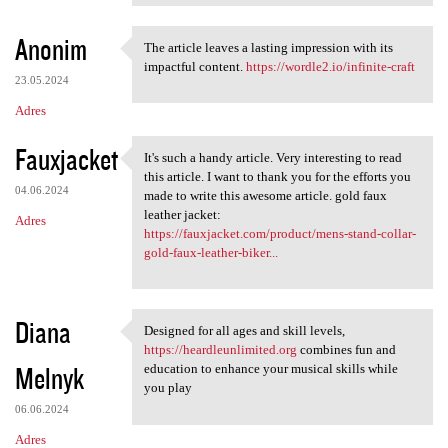
Anonim
The article leaves a lasting impression with its
The article leaves a lasting
impactful content.
https://wordle2.io/infinite-craft
23.05.2024
Adres
Fauxjacket
It's such a handy article. Very interesting to read
It's such a handy article.
this article. I want to thank you for the efforts you
04.06.2024
made to write this awesome article. gold faux
leather jacket:
Adres
https://fauxjacket.com/product/mens-stand-collar-
gold-faux-leather-biker...
Diana
Designed for all ages and skill levels,
Designed for all ages and
https://heardleunlimited.org
combines fun and
Melnyk
education to enhance your musical skills while
you play
06.06.2024
Adres