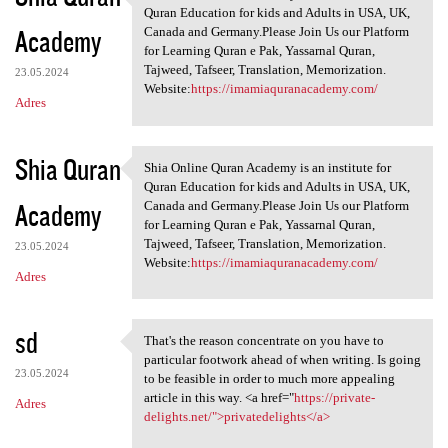
Shia Online Quran Academy is
Quran Education for kids and Adults in USA, UK,
Academy
Canada and Germany.Please Join Us our Platform
for Learning Quran e Pak, Yassarnal Quran,
Tajweed, Tafseer, Translation, Memorization.
23.05.2024
Website:
https://imamiaquranacademy.com/
Adres
Shia Quran
Shia Online Quran Academy is an institute for
Shia Online Quran Academy is
Quran Education for kids and Adults in USA, UK,
Academy
Canada and Germany.Please Join Us our Platform
for Learning Quran e Pak, Yassarnal Quran,
Tajweed, Tafseer, Translation, Memorization.
23.05.2024
Website:
https://imamiaquranacademy.com/
Adres
sd
That's the reason concentrate on you have to
That's the reason concentrate
particular footwork ahead of when writing. Is going
23.05.2024
to be feasible in order to much more appealing
article in this way. <a href="
https://private-
Adres
delights.net/">privatedelights</a>