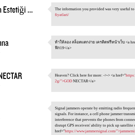
 Estetiği ...
The information you provided was very useful to
The information you provided
fiyatlari/
4
nna
ท้าให้ลอง สล็อตแตกง่าย เครดิตฟรีหน้าเว็บ <a hr
ท้าให้ลอง สล็อตแตกง่าย
ฟิก19</a>
4
NECTAR
Heaven? Click here for more: ->-> <a href="
https
Heaven? Click here for more:
2g/">GOD
NECTAR</a>
4
Signal jammers operate by emitting radio frequen
Signal jammers operate by
signals. For instance, a cell phone jammer transm
4
interference that prevents the phones from connec
disrupt GPS receivers' ability to pick up satellite 
href="
https://www.jammersignal.com/">jammersi