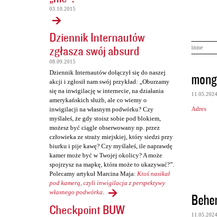
03.10.2015
Dziennik Internautów
zgłasza swój absurd
inne
08.09.2015
K
Dziennik Internautów dołączył się do naszej
mong
akcji i zgłosił nam swój przykład: „Oburzamy
o
się na inwigilację w internecie, na działania
11.05.202
m
amerykańskich służb, ale co wiemy o
Adres
inwigilacji na własnym podwórku? Czy
e
myślałeś, że gdy stoisz sobie pod blokiem,
n
możesz być ciągle obserwowany np. przez
człowieka ze straży miejskiej, który siedzi przy
t
biurku i pije kawę? Czy myślałeś, ile naprawdę
a
kamer może być w Twojej okolicy? A może
r
spojrzysz na mapkę, która może to ukazywać?”.
Polecamy artykuł Marcina Maja:
Ktoś nasikał
z
pod kamerą, czyli inwigilacja z perspektywy
e
własnego podwórka
.
Behe
Checkpoint BUW
11.05.202