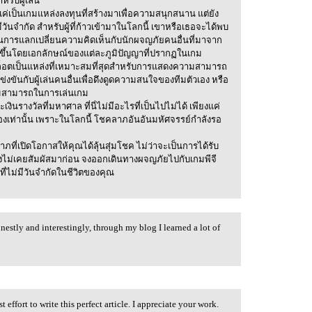
หรับผู้เล่น
แค่เป็นเกมแหล่งลงทุนที่สร้างมาเพื่อความสนุกสนาน แต่ยัง
ีวันจำกัด สำหรับผู้ที่ก้าวเข้ามาในโลกนี้ เขาหรือเธอจะได้พบ
การแลกเปลี่ยนความคิดเห็นกับนักผจญภัยคนอื่นที่มาจาก
ค์ขึ้นโดยเอกลักษณ์ของแต่ละภูมิปัญญาที่ปรากฏในเกม
สล็อตเป็นแหล่งที่เหมาะสมที่สุดสำหรับการแสดงความสามารถ
งขันกับผู้เล่นคนอื่นเพื่อดึงดูดความสนใจของทีมตัวเอง หรือ
ามสามารถในการเล่นเกม
รางวัลที่มหาศาล ที่นี่ไม่มีอะไรที่เป็นไปไม่ได้ เพียงแค่
งเท่านั้น เพราะในโลกนี้ โชคลาภอันอันมหัศจรรย์กำลังรอ
ภที่เปิดโอกาสให้คุณได้ลุ้นสุ่มโชค ไม่ว่าจะเป็นการได้รับ
ยังไม่เคยสัมผัสมาก่อน จงออกเดินทางผจญภัยไปกับเกมพีจี
่ไม่มีวันจำกัดในชีวิตของคุณ
nestly and interestingly, through my blog I learned a lot of
st effort to write this perfect article. I appreciate your work.