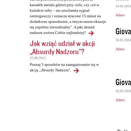
kawałek metalu gdzieś przy ciele, czy coś w
14.05.202
kształcie tuby – raz uruchamia sygnał
Adres
ostrzegawczy i oznacza stracone 15 minut na
dodatkowe sprawdzenie, a innym razem okazuje
się zupełnie niewidzialny”. A jaki absurd
Giova
nadzoru uwiera Ciebie najbardziej?
16.05.202
Jak wziąć udział w akcji
„Absurdy Nadzoru"?
Adres
25.08.2015
Poznaj 5 sposobów na zaangażowanie się w
akcję „Absurdy Nadzoru".
Giova
16.05.202
Adres