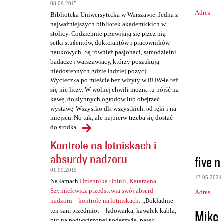
08.09.2015
Adres
Biblioteka Uniwersytecka w Warszawie. Jedna z
najważniejszych bibliotek akademickich w
stolicy. Codziennie przewijają się przez nią
setki studentów, doktorantów i pracowników
naukowych. Są również pasjonaci, samodzielni
badacze i warszawiacy, którzy poszukują
niedostępnych gdzie indziej pozycji.
Wycieczka po mieście bez wizyty w BUW-ie też
się nie liczy. W wolnej chwili można tu pójść na
kawę, do słynnych ogrodów lub obejrzeć
wystawę. Wszystko dla wszystkich, od ręki i na
miejscu. No tak, ale najpierw trzeba się dostać
do środka.
Kontrole na lotniskach i
absurdy nadzoru
five n
01.09.2015
13.05.202
Na łamach
Dziennika Opinii, Katarzyna
Szymielewicz przedstawia swój absurd
Adres
nadzoru – kontrole na lotniskach
: „Dokładnie
Mike
ten sam przedmiot – ładowarka, kawałek kabla,
but na podwyższonej podeszwie, pasek,