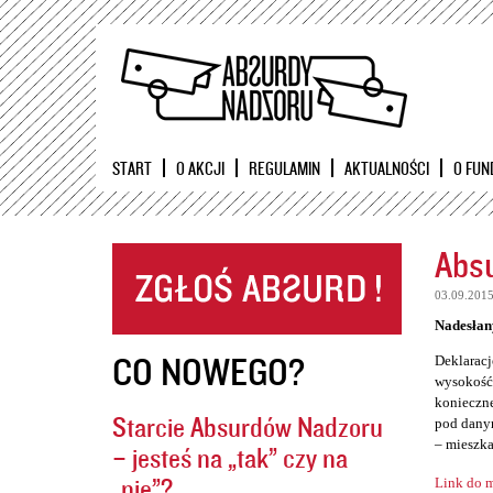
START
O AKCJI
REGULAMIN
AKTUALNOŚCI
O FUN
Absu
03.09.201
Nadesłan
CO NOWEGO?
Deklaracj
wysokość 
konieczne
Starcie Absurdów Nadzoru
pod danym
– mieszka
– jesteś na „tak” czy na
„nie”?
Link do m