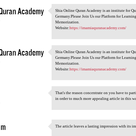
 Quran Academy
Shia Online Quran Academy is an institute for Q
Shia Online Quran Academy is
Germany.Please Join Us our Platform for Learning
4
Memorization.
Website:
https://imamiaquranacademy.com/
 Quran Academy
Shia Online Quran Academy is an institute for Q
Shia Online Quran Academy is
Germany.Please Join Us our Platform for Learning
4
Memorization.
Website:
https://imamiaquranacademy.com/
That's the reason concentrate on you have to part
That's the reason concentrate
in order to much more appealing article in this wa
4
im
The article leaves a lasting impression with its i
The article leaves a lasting