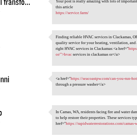
l transfo...
Your post is really amazing with lots of importan
Your post is really amazing
this article
4
https://service.farm/
Finding reliable HVAC services in Clackamas, OR,
Finding reliable HVAC
quality service for your heating, ventilation, and
4
right HVAC services in Clackamas:<a href="
http
or/">hvac
services in clackamas or</a>
nni
<a href="
https://seacoastpw.com/can-you-run-hot-
<a href="https://seacoastpw
through a pressure washer</a>
4
o
In Camas, WA, residents facing fire and water da
In Camas, WA, residents
to help restore their properties. These services ty
4
href="
https://rapidwaterrestorations.com/camas-wa