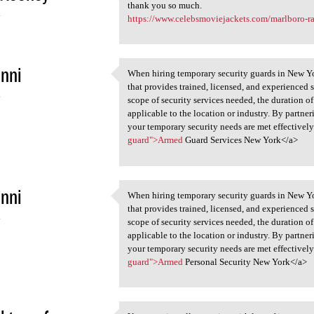
Hello, I read this nice
thank you so much.
4
https://www.celebsmoviejackets.com/marlboro-ra
nni
When hiring temporary security guards in New Yor
When hiring temporary
that provides trained, licensed, and experienced s
4
scope of security services needed, the duration o
applicable to the location or industry. By partner
your temporary security needs are met effectively
guard">Armed
Guard Services New York</a>
nni
When hiring temporary security guards in New Yor
When hiring temporary
that provides trained, licensed, and experienced s
4
scope of security services needed, the duration o
applicable to the location or industry. By partner
your temporary security needs are met effectively
guard">Armed
Personal Security New York</a>