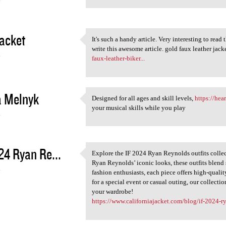
4
acket
It's such a handy article. Very interesting to read 
It's such a handy article.
write this awesome article. gold faux leather jack
4
faux-leather-biker...
a Melnyk
Designed for all ages and skill levels,
https://hea
Designed for all ages and
your musical skills while you play
4
24 Ryan Re...
Explore the IF 2024 Ryan Reynolds outfits collec
Explore the IF 2024 Ryan
Ryan Reynolds’ iconic looks, these outfits blend 
4
fashion enthusiasts, each piece offers high-quali
for a special event or casual outing, our collect
your wardrobe!
https://www.californiajacket.com/blog/if-2024-ry