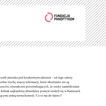
e osób mieszka pod konkretnym adresem – od tego zależy
bie trochę więcej informacji, które absolutnie nie są
odawców, oświadczeń potwierdzających, że osoby zameldowane
Jednak najbardziej absurdalny pomysł zrodził się w Kartuzach
jącymi jedną nieruchomość. Co to ma do śmieci?