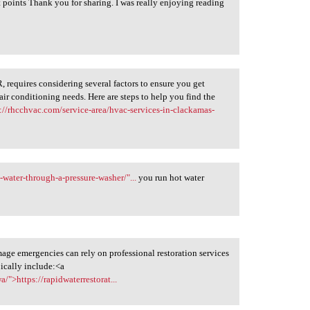
t points Thank you for sharing. I was really enjoying reading
 requires considering several factors to ensure you get
 air conditioning needs. Here are steps to help you find the
s://rhcchvac.com/service-area/hvac-services-in-clackamas-
water-through-a-pressure-washer/"...
you run hot water
mage emergencies can rely on professional restoration services
pically include:<a
/">https://rapidwaterrestorat...