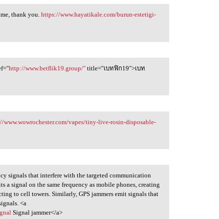
 me, thank you.
https://www.hayatikale.com/burun-estetigi-
ef="
http://www.betflik19.group/"
title="เบทฟิก19">เบท
://www.wowrochester.com/vapes/tiny-live-rosin-disposable-
cy signals that interfere with the targeted communication
its a signal on the same frequency as mobile phones, creating
ting to cell towers. Similarly, GPS jammers emit signals that
signals. <a
gnal
Signal jammer</a>