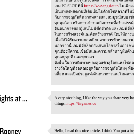
เป็นการเปิดประตูแห่งจินตนาการที่ไม่มีที่สิ้นสุดสำ
เกม PG SLOT ที่นี่
https://www.pgslot.to
ไม่เพียง
เป็นแหล่งพลังงานที่เติมเต็มไปด้วยโชคลาภที่ไม่ม
กับการผจญภัยที่หลากหลายและสมบูรณ์แบบ เช่น
ทุกมุมโลก หรือการเข้าร่วมกิจกรรมที่สร้างสรร
จินตนาการของผู้เล่นไม่มีขีดจำกัด และเกมพีจี
ในการสร้างสรรค์และคิดสร้างสรรค์ โดยให้การแข่
เพื่อให้ได้รับความยอดเยี่ยมจากการท้าทายคว
นอกจากนี้ เกมพีจีสล็อตยังเสนอโอกาสในการชนะเงิน
คุณต้องมีความเชื่อมั่นและความกล้าหาญในตัวเอ
คุณอยู่ทุกที่ และทุกเวลา
ดังนั้น ในการเดินทางของคุณเข้าสู่โลกแห่งโชคลา
รางวัลใหญ่ที่รอคุณอยู่หรือการผจญภัยใหม่ๆ ที่
สล็อต และเปิดประตูแห่งจินตนาการและโชคลาภที
ights at ...
A very nice blog, I like the way you share very ho
A very nice blog, I like the
things.
https://fngames.co
4
 Rooney
Hello, I read this nice article. I think You put a be