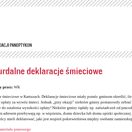
Przejdź
do
treści
DACJI PANOPTYKON
rdalne deklaracje śmieciowe
5
y przez:
WK
e śmieciowe w Kartuzach. Deklaracje śmieciowe miały pomóc gminom określić, il
opłaty za wywóz śmieci. Jednak „przy okazji” niektóre gminy postanowiły zebrać so
 do ustalenia wysokości opłaty! Niektóre gminy żądały np. zaświadczeń od prac
 adresem przebywają np. w więzieniu, domu dziecka lub domu opieki społecznej. 
ńcy mieli deklarować, jaki jest stopień pokrewieństwa między osobami zamieszku
ateriału prasowego