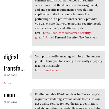
consider factors such as the scope of security
services needed, the duration of the assignment,
and any specific requirements or regulations
applicable to the location or industry. By
partnering with a professional security provider,
you can ensure that your temporary security needs
are met effectively and efficiently.<a
href="
https://dahlcore.com/armed-security-
guard">Armed
Personal Security New York</a>
digital
Your post is really amazing with lots of important
Your post is really amazing
points Thank you for sharing. I was really enjoying
transfo...
reading this article
https://service.farm/
18.05.2024
Adres
neon
Finding reliable HVAC services in Clackamas, OR,
Finding reliable HVAC
requires considering several factors to ensure you
20.05.2024
get quality service for your heating, ventilation,
and air conditioning needs. Here are steps to help