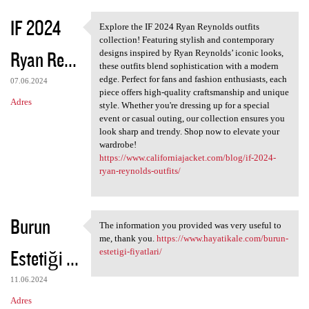
IF 2024
Explore the IF 2024 Ryan Reynolds outfits
Explore the IF 2024 Ryan
collection! Featuring stylish and contemporary
Ryan Re...
designs inspired by Ryan Reynolds’ iconic looks,
these outfits blend sophistication with a modern
edge. Perfect for fans and fashion enthusiasts, each
07.06.2024
piece offers high-quality craftsmanship and unique
Adres
style. Whether you're dressing up for a special
event or casual outing, our collection ensures you
look sharp and trendy. Shop now to elevate your
wardrobe!
https://www.californiajacket.com/blog/if-2024-
ryan-reynolds-outfits/
Burun
The information you provided was very useful to
The information you provided
me, thank you.
https://www.hayatikale.com/burun-
Estetiği ...
estetigi-fiyatlari/
11.06.2024
Adres