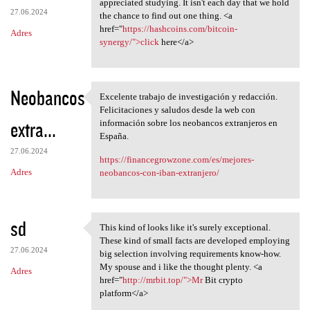
appreciated studying. It isn't each day that we hold
27.06.2024
the chance to find out one thing. <a
href="
https://hashcoins.com/bitcoin-
Adres
synergy/">click
here</a>
Neobancos
Excelente trabajo de investigación y redacción.
Excelente trabajo de
Felicitaciones y saludos desde la web con
extra...
información sobre los neobancos extranjeros en
España.
27.06.2024
https://financegrowzone.com/es/mejores-
Adres
neobancos-con-iban-extranjero/
sd
This kind of looks like it's surely exceptional.
This kind of looks like it's
These kind of small facts are developed employing
27.06.2024
big selection involving requirements know-how.
My spouse and i like the thought plenty. <a
Adres
href="
http://mrbit.top/">Mr
Bit crypto
platform</a>