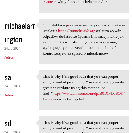
>same
cowboy forever bachelorette</a>
michaelarr
Choć deklaracje śmieciowe mają sens w kontekście
Choć deklaracje śmieciowe
ustalania
https://tunnelrush2.org
opłat za wywóz
ington
odpadów, dodatkowe żądania informacji, takie jak
stopień pokrewieństwa między mieszkańcami,
wydają się być nieuzasadnione i mogą budzić
24.06.2024
kontrowersje oraz sprzeciw mieszkańców.
Adres
sa
This is why it's a good idea that you can proper
This is why it's a good idea
study ahead of producing. You are able to generate
24.06.2024
greater distribute using this method. <a
href="
https://www.amazon.com/dp/B0D14D5SQY"
Adres
>sexy
womens thongs</a>
sd
This is why it's a good idea that you can proper
This is why it's a good idea
study ahead of producing. You are able to generate
24.06.2024