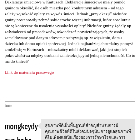
Deklaracje śmieciowe w Kartuzach. Deklaracje śmieciowe miały pomóc
gminom określić, ile osób mieszka pod konkretnym adresem – od tego
zależy wysokość opłaty za wywóz śmieci. Jednak „przy okazji” niektóre
gminy postanowiły zebrać sobie trochę więcej informacji, które absolutnie
nie są konieczne do ustalenia wysokości opłaty! Niektóre gminy żądały np.
zaświadczeń od pracodawców, oświadczeń potwierdzających, że osoby
zameldowane pod danym adresem przebywają np. w więzieniu, domu
dziecka lub domu opieki społecznej. Jednak najbardziej absurdalny pomysł
zrodził się w Kartuzach – mieszkańcy mieli deklarować, jaki jest stopień
pokrewieństwa między osobami zamieszkującymi jedną nieruchomość. Co to
ma do śmieci?
Link do materiału prasowego
inne
K
mongkeydy
สุขภาพที่ดีเป็นพื้นฐานที่สำคัญสำหรับการมี
สุขภาพที่ดีเป็นพื้นฐานที่สำคั
o
คุณภาพชีวิตที่ดีในสังคมปัจจุบัน การดูแลสุขภาพที่
ดีไม่เพียงแต่เป็นเรื่องของการรักษาโรคและการ