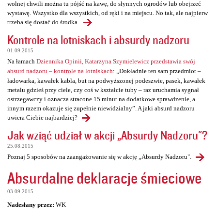
wolnej chwili można tu pójść na kawę, do słynnych ogrodów lub obejrzeć
wystawę. Wszystko dla wszystkich, od ręki i na miejscu. No tak, ale najpierw
trzeba się dostać do środka.
Kontrole na lotniskach i absurdy nadzoru
01.09.2015
Na łamach
Dziennika Opinii, Katarzyna Szymielewicz przedstawia swój
absurd nadzoru – kontrole na lotniskach
: „Dokładnie ten sam przedmiot –
ładowarka, kawałek kabla, but na podwyższonej podeszwie, pasek, kawałek
metalu gdzieś przy ciele, czy coś w kształcie tuby – raz uruchamia sygnał
ostrzegawczy i oznacza stracone 15 minut na dodatkowe sprawdzenie, a
innym razem okazuje się zupełnie niewidzialny”. A jaki absurd nadzoru
uwiera Ciebie najbardziej?
Jak wziąć udział w akcji „Absurdy Nadzoru"?
25.08.2015
Poznaj 5 sposobów na zaangażowanie się w akcję „Absurdy Nadzoru".
Absurdalne deklaracje śmieciowe
03.09.2015
Nadesłany przez:
WK