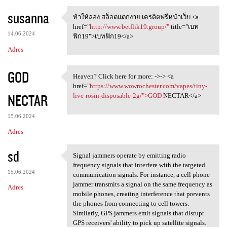
susanna
ท้าให้ลอง สล็อตแตกง่าย เครดิตฟรีหน้าเว็บ <a
ท้าให้ลอง สล็อตแตกง่าย
href="
http://www.betflik19.group/"
title="เบท
14.06.2024
ฟิก19">เบทฟิก19</a>
Adres
GOD
Heaven? Click here for more: ->-> <a
Heaven? Click here for more:
href="
https://www.wowrochester.com/vapes/tiny-
NECTAR
live-rosin-disposable-2g/">GOD
NECTAR</a>
15.06.2024
Adres
sd
Signal jammers operate by emitting radio
Signal jammers operate by
frequency signals that interfere with the targeted
15.06.2024
communication signals. For instance, a cell phone
jammer transmits a signal on the same frequency as
Adres
mobile phones, creating interference that prevents
the phones from connecting to cell towers.
Similarly, GPS jammers emit signals that disrupt
GPS receivers' ability to pick up satellite signals.