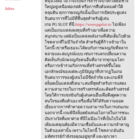
หมุนวงล้อ ไม่ว่าจะเป็นการสำรวจป่าลึกโดยมีช้าง
ใหญ่อยู่เหนือฟอเรสต์ หรือการสืบค้นทองคำใต้
Adres
หลุมดิน ทุกการผจญภัยนั้นเป็นการเปิดประตูแห่ง
จินตนาการที่ไม่มีที่สิ้นสุดสำหรับผู้เล่น
เกม PG SLOT ที่นี่
https://www.pgslot.to
ไม่เพียง
แค่เป็นเกมแหล่งลงทุนที่สร้างมาเพื่อความ
สนุกสนาน แต่ยังเป็นแหล่งพลังงานที่เติมเต็มไปด้วย
โชคลาภที่ไม่มีวันจำกัด สำหรับผู้ที่ก้าวเข้ามาใน
โลกนี้ เขาหรือเธอจะได้พบกับการผจญภัยที่หลาก
หลายและสมบูรณ์แบบ เช่นการแลกเปลี่ยนความ
คิดเห็นกับนักผจญภัยคนอื่นที่มาจากทุกมุมโลก
หรือการเข้าร่วมกิจกรรมที่สร้างสรรค์ขึ้นโดย
เอกลักษณ์ของแต่ละภูมิปัญญาที่ปรากฏในเกม
จินตนาการของผู้เล่นไม่มีขีดจำกัด และเกมพีจี
สล็อตเป็นแหล่งที่เหมาะสมที่สุดสำหรับการแสดง
ความสามารถในการสร้างสรรค์และคิดสร้างสรรค์
โดยให้การแข่งขันกับผู้เล่นคนอื่นเพื่อดึงดูดความ
สนใจของทีมตัวเอง หรือเพื่อให้ได้รับความยอด
เยี่ยมจากการท้าทายความสามารถในการเล่นเกม
นอกจากนี้ เกมพีจีสล็อตยังเสนอโอกาสในการชนะ
เงินรางวัลที่มหาศาล ที่นี่ไม่มีอะไรที่เป็นไปไม่ได้
เพียงแค่คุณต้องมีความเชื่อมั่นและความกล้าหาญ
ในตัวเองเท่านั้น เพราะในโลกนี้ โชคลาภอันอัน
มหัศจรรย์กำลังรอคุณอยู่ทุกที่ และทุกเวลา