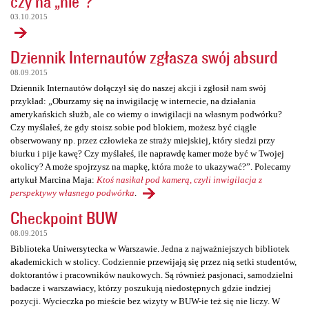
czy na „nie”?
03.10.2015
Dziennik Internautów zgłasza swój absurd
08.09.2015
Dziennik Internautów dołączył się do naszej akcji i zgłosił nam swój
przykład: „Oburzamy się na inwigilację w internecie, na działania
amerykańskich służb, ale co wiemy o inwigilacji na własnym podwórku?
Czy myślałeś, że gdy stoisz sobie pod blokiem, możesz być ciągle
obserwowany np. przez człowieka ze straży miejskiej, który siedzi przy
biurku i pije kawę? Czy myślałeś, ile naprawdę kamer może być w Twojej
okolicy? A może spojrzysz na mapkę, która może to ukazywać?”. Polecamy
artykuł Marcina Maja:
Ktoś nasikał pod kamerą, czyli inwigilacja z
perspektywy własnego podwórka
.
Checkpoint BUW
08.09.2015
Biblioteka Uniwersytecka w Warszawie. Jedna z najważniejszych bibliotek
akademickich w stolicy. Codziennie przewijają się przez nią setki studentów,
doktorantów i pracowników naukowych. Są również pasjonaci, samodzielni
badacze i warszawiacy, którzy poszukują niedostępnych gdzie indziej
pozycji. Wycieczka po mieście bez wizyty w BUW-ie też się nie liczy. W