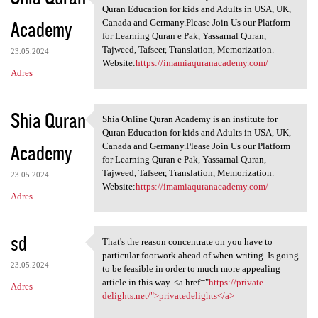
Shia Online Quran Academy is
Quran Education for kids and Adults in USA, UK,
Academy
Canada and Germany.Please Join Us our Platform
for Learning Quran e Pak, Yassarnal Quran,
Tajweed, Tafseer, Translation, Memorization.
23.05.2024
Website:
https://imamiaquranacademy.com/
Adres
Shia Quran
Shia Online Quran Academy is an institute for
Shia Online Quran Academy is
Quran Education for kids and Adults in USA, UK,
Academy
Canada and Germany.Please Join Us our Platform
for Learning Quran e Pak, Yassarnal Quran,
Tajweed, Tafseer, Translation, Memorization.
23.05.2024
Website:
https://imamiaquranacademy.com/
Adres
sd
That's the reason concentrate on you have to
That's the reason concentrate
particular footwork ahead of when writing. Is going
23.05.2024
to be feasible in order to much more appealing
article in this way. <a href="
https://private-
Adres
delights.net/">privatedelights</a>