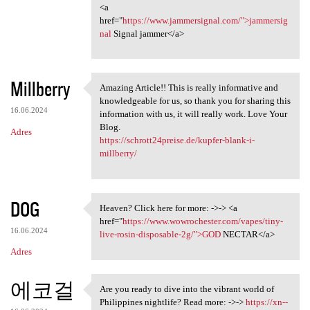
<a
href="
https://www.jammersignal.com/">jammersig
nal
Signal jammer</a>
Millberry
Amazing Article!! This is really informative and
Amazing Article!! This is
knowledgeable for us, so thank you for sharing this
16.06.2024
information with us, it will really work. Love Your
Blog.
Adres
https://schrott24preise.de/kupfer-blank-i-
millberry/
DOG
Heaven? Click here for more: ->-> <a
Heaven? Click here for more:
href="
https://www.wowrochester.com/vapes/tiny-
16.06.2024
live-rosin-disposable-2g/">GOD
NECTAR</a>
Adres
에코걸
Are you ready to dive into the vibrant world of
Are you ready to dive into
Philippines nightlife? Read more: ->->
https://xn--