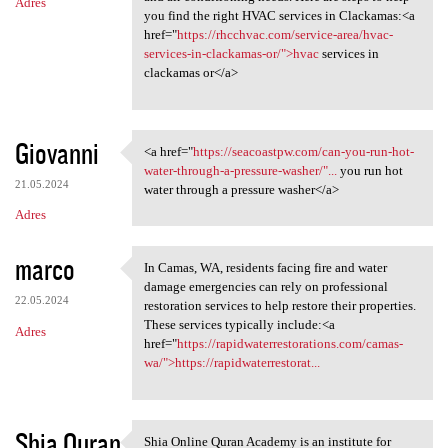
Adres
you find the right HVAC services in Clackamas:<a
href="
https://rhcchvac.com/service-area/hvac-
services-in-clackamas-or/">hvac
services in
clackamas or</a>
Giovanni
<a href="
https://seacoastpw.com/can-you-run-hot-
<a href="https://seacoastpw
water-through-a-pressure-washer/"...
you run hot
21.05.2024
water through a pressure washer</a>
Adres
marco
In Camas, WA, residents facing fire and water
In Camas, WA, residents
damage emergencies can rely on professional
22.05.2024
restoration services to help restore their properties.
These services typically include:<a
Adres
href="
https://rapidwaterrestorations.com/camas-
wa/">https://rapidwaterrestorat...
Shia Quran
Shia Online Quran Academy is an institute for