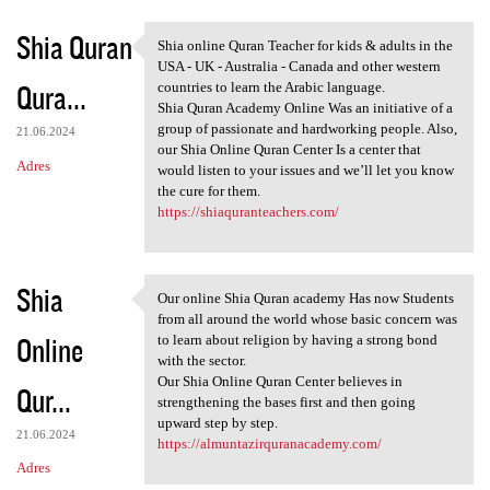
Shia Quran
Shia online Quran Teacher for kids & adults in the
Shia online Quran Teacher for
USA - UK - Australia - Canada and other western
Qura...
countries to learn the Arabic language.
Shia Quran Academy Online Was an initiative of a
group of passionate and hardworking people. Also,
21.06.2024
our Shia Online Quran Center Is a center that
Adres
would listen to your issues and we’ll let you know
the cure for them.
https://shiaquranteachers.com/
Shia
Our online Shia Quran academy Has now Students
Our online Shia Quran academy
from all around the world whose basic concern was
Online
to learn about religion by having a strong bond
with the sector.
Our Shia Online Quran Center believes in
Qur...
strengthening the bases first and then going
upward step by step.
21.06.2024
https://almuntazirquranacademy.com/
Adres