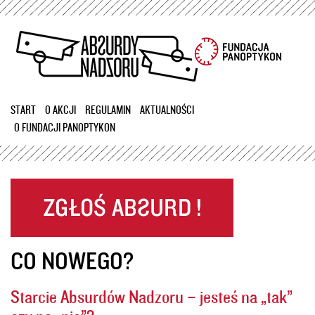
Przejdź
do
treści
START
O AKCJI
REGULAMIN
AKTUALNOŚCI
O FUNDACJI PANOPTYKON
CO NOWEGO?
Starcie Absurdów Nadzoru – jesteś na „tak”