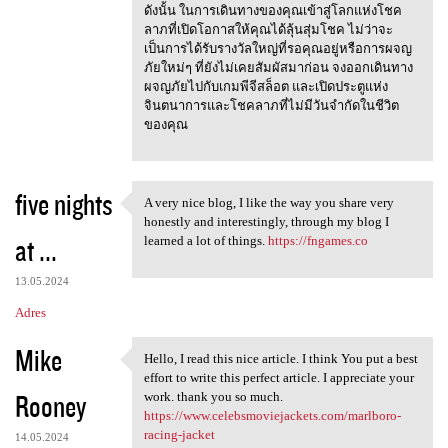
ดังนั้น ในการเดินทางของคุณเข้าสู่โลกแห่งโชค
ลาภที่เปิดโอกาสให้คุณได้ลุ้นสุ่มโชค ไม่ว่าจะ
เป็นการได้รับรางวัลใหญ่ที่รอคุณอยู่หรือการผจญ
ภัยใหม่ๆ ที่ยังไม่เคยสัมผัสมาก่อน จงออกเดินทาง
ผจญภัยไปกับเกมพีจีสล็อต และเปิดประตูแห่ง
จินตนาการและโชคลาภที่ไม่มีวันจำกัดในชีวิต
ของคุณ
five nights
A very nice blog, I like the way you share very
A very nice blog, I like the
honestly and interestingly, through my blog I
at ...
learned a lot of things.
https://fngames.co
13.05.2024
Adres
Mike
Hello, I read this nice article. I think You put a best
Hello, I read this nice
effort to write this perfect article. I appreciate your
Rooney
work. thank you so much.
https://www.celebsmoviejackets.com/marlboro-
racing-jacket
14.05.2024