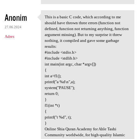
Anonim
This is a basic C code, which according to me
This is a basic C code, which
should have thrown three errors (function not
27.06.2024
defined, function not returning anything, function
argument missing). But to my surprise it threw
Adres
nothing, it compiled and gave some garbage
results:
#include <stdio.h>
#include <stdlib.h>
int main(int argc, char *argv[])
{
int a=f1();
printf("a %d\n",a);
system("PAUSE");
return 0;
}
f1(int *t)
{
printf("t %d", t);
}
Online Shia Quran Academy for Ahle Tashi
Community worldwide, for high-quality Islamic