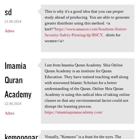
sd
This is why it's a good idea that you can proper
This is why it's a good idea
study ahead of producing. You are able to generate
21.06.2024
greater distribute using this method. <a
href="
https://www.amazon.com/Southern-Sisters-
Adres
Security-Safety-Printing/dp/B0CY...
shirts for
women</a>
Imamia
I am from Imamia Quran Academy. Shia Online
I am from Imamia Quran
Quran Academy is an institute for Quran
Quran
Education. They have trained teaching staff along
with renowned Islamic Scholars for a better
understanding of the Quran. Online Shia Quran
Academy
Academy is using this radical idea of taking online
classes so that any environmental factor could not
22.06.2024
disrupt the learning process.
https://imamiaquranacademy.com/
Adres
kemonopar
Visually, "Kemono" is a feast for the eyes. The