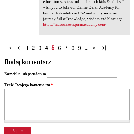
education services online for both kids & adults. I
wish you to join our Online Quran Academy for
both kids & adults in USA and start your spiritual
journey full of knowledge, wisdom and blessings.
https://masoomeenquranacademy.com/
S
1
2
3
4
5
6
7
8
9
…
t
Dodaj komentarz
r
o
Nazwisko lub pseudonim
n
y
Treść Twojego komentarza
*