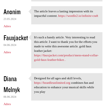
Anonim
The article leaves a lasting impression with its
The article leaves a lasting
impactful content.
https://wordle2.io/infinite-craft
23.05.2024
Adres
Fauxjacket
It's such a handy article. Very interesting to read
It's such a handy article.
this article. I want to thank you for the efforts you
04.06.2024
made to write this awesome article. gold faux
leather jacket:
Adres
https://fauxjacket.com/product/mens-stand-collar-
gold-faux-leather-biker...
Diana
Designed for all ages and skill levels,
Designed for all ages and
https://heardleunlimited.org
combines fun and
Melnyk
education to enhance your musical skills while
you play
06.06.2024
Adres