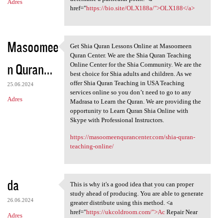
Adres
href="
https://bio.site/OLX188a/">OLX188</a>
Masoomee
Get Shia Quran Lessons Online at Masoomeen
Get Shia Quran Lessons Online
Quran Center. We are the Shia Quran Teaching
n Quran...
Online Center for the Shia Community. We are the
best choice for Shia adults and children. As we
offer Shia Quran Teaching in USA Teaching
25.06.2024
services online so you don’t need to go to any
Adres
Madrasa to Learn the Quran. We are providing the
opportunity to Learn Quran Shia Online with
Skype with Professional Instructors.
https://masoomeenqurancenter.com/shia-quran-
teaching-online/
da
This is why it's a good idea that you can proper
This is why it's a good idea
study ahead of producing. You are able to generate
26.06.2024
greater distribute using this method. <a
href="
https://ukcoldroom.com/">Ac
Repair Near
Adres