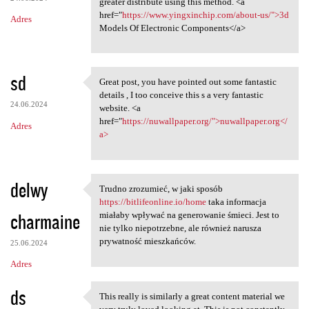
greater distribute using this method. <a
href="
https://www.yingxinchip.com/about-us/">3d
Adres
Models Of Electronic Components</a>
sd
Great post, you have pointed out some fantastic
Great post, you have pointed
details , I too conceive this s a very fantastic
24.06.2024
website. <a
href="
https://nuwallpaper.org/">nuwallpaper.org</
Adres
a>
delwy
Trudno zrozumieć, w jaki sposób
Trudno zrozumieć, w jaki
https://bitlifeonline.io/home
taka informacja
charmaine
miałaby wpływać na generowanie śmieci. Jest to
nie tylko niepotrzebne, ale również narusza
prywatność mieszkańców.
25.06.2024
Adres
ds
This really is similarly a great content material we
This really is similarly a