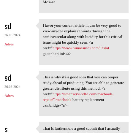
Me</a>
sd
I favor your current article. It can be very good to
I favor your current article.
view anyone explain in words through the
26.06.2024
cardiovascular along with lucidity for this critical
issue might be quickly seen. <a
Adres
href="
https://www.nimossushi.com/">slot
gacor hari ini</a>
sd
This is why it's a good idea that you can proper
This is why it's a good idea
study ahead of producing. You are able to generate
26.06.2024
greater distribute using this method. <a
href="
https://smartserviceltd.com/macbook-
Adres
repair/">macbook
battery replacement
cambridge</a>
s
That is furthermore a good submit that i actually
That is furthermore a good