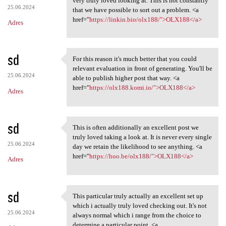
very truly loved looking at. This is not constantly
25.06.2024
that we have possible to sort out a problem. <a
href="
https://linkin.bio/olx188/">OLX188</a>
Adres
sd
For this reason it's much better that you could
For this reason it's much
relevant evaluation in front of generating. You'll be
25.06.2024
able to publish higher post that way. <a
href="
https://olx188.komi.io/">OLX188</a>
Adres
sd
This is often additionally an excellent post we
This is often additionally an
truly loved taking a look at. It is never every single
25.06.2024
day we retain the likelihood to see anything. <a
href="
https://hoo.be/olx188/">OLX188</a>
Adres
sd
This particular truly actually an excellent set up
This particular truly
which i actually truly loved checking out. It's not
25.06.2024
always normal which i range from the choice to
determine a particular point. <a