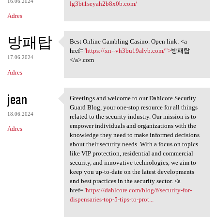
16.06.2024
lg3bt1seyah2b8x0b.com/
Adres
방패탑
Best Online Gambling Casino. Open link: <a
Best Online Gambling Casino.
href="
https://xn--vh3bu19alvb.com/">
방패탑
17.06.2024
</a>.com
Adres
jean
Greetings and welcome to our Dahlcore Security
Greetings and welcome to our
Guard Blog, your one-stop resource for all things
18.06.2024
related to the security industry. Our mission is to
empower individuals and organizations with the
Adres
knowledge they need to make informed decisions
about their security needs. With a focus on topics
like VIP protection, residential and commercial
security, and innovative technologies, we aim to
keep you up-to-date on the latest developments
and best practices in the security sector. <a
href="
https://dahlcore.com/blog/f/security-for-
dispensaries-top-5-tips-to-prot...