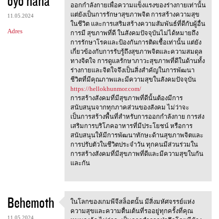
oyo haha
m
ออกกำลังกายเพื่อความแข็งแรงของร่างกายเท่านั้น
e
แต่ยังเป็นการรักษาสุขภาพจิต การสร้างความสุข
11.05.2024
n
ในชีวิต และการเสริมสร้างความสัมพันธ์ที่ดีกับผู้อื่น
Adres
การมี สุขภาพที่ดี ในสังคมปัจจุบันไม่ได้หมายถึง
t
การรักษาโรคและป้องกันการติดเชื้อเท่านั้น แต่ยัง
a
เกี่ยวข้องกับการรับรู้ถึงสุขภาพจิตและความสมดุล
ทางจิตใจ การดูแลรักษาภาวะสุขภาพที่ดีในด้านทั้ง
r
ร่างกายและจิตใจจึงเป็นสิ่งสำคัญในการพัฒนา
z
ชีวิตที่มีคุณภาพและมีความสุขในสังคมปัจจุบัน
https://hellokhunmor.com/
e
การสร้างสังคมที่มีสุขภาพที่ดีนั้นต้องมีการ
สนับสนุนจากทุกภาคส่วนของสังคม ไม่ว่าจะ
เป็นการสร้างพื้นที่สำหรับการออกกำลังกาย การส่ง
เสริมการบริโภคอาหารที่มีประโยชน์ หรือการ
สนับสนุนให้มีการพัฒนาทักษะด้านสุขภาพจิตและ
การปรับตัวในชีวิตประจำวัน ทุกคนมีส่วนร่วมใน
การสร้างสังคมที่มีสุขภาพที่ดีและมีความสุขในกัน
และกัน
Behemoth
ในโลกของเกมพีจีสล็อตนั้น มีสิ่งมหัศจรรย์แห่ง
ในโลกของเกมพีจีสล็อตนั้น
ความสุขและความตื่นเต้นที่รออยู่ทุกครั้งที่คุณ
11.05.2024