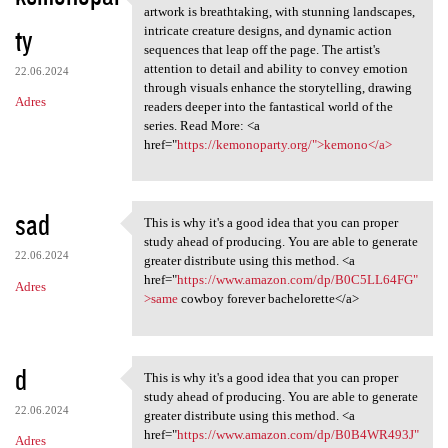
Visually, "Kemono" is a feast
artwork is breathtaking, with stunning landscapes,
ty
intricate creature designs, and dynamic action
sequences that leap off the page. The artist's
attention to detail and ability to convey emotion
22.06.2024
through visuals enhance the storytelling, drawing
Adres
readers deeper into the fantastical world of the
series. Read More: <a
href="
https://kemonoparty.org/">kemono</a>
sad
This is why it's a good idea that you can proper
This is why it's a good idea
study ahead of producing. You are able to generate
22.06.2024
greater distribute using this method. <a
href="
https://www.amazon.com/dp/B0C5LL64FG"
Adres
>same
cowboy forever bachelorette</a>
d
This is why it's a good idea that you can proper
This is why it's a good idea
study ahead of producing. You are able to generate
22.06.2024
greater distribute using this method. <a
href="
https://www.amazon.com/dp/B0B4WR493J"
Adres