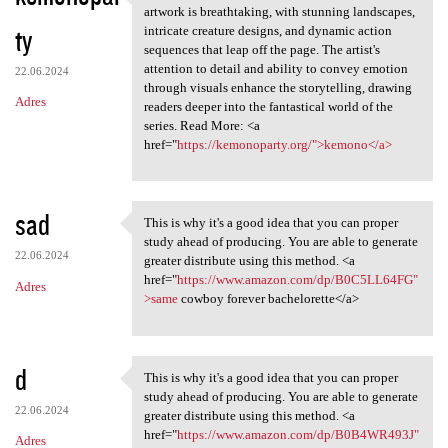
Visually, "Kemono" is a feast
artwork is breathtaking, with stunning landscapes,
ty
intricate creature designs, and dynamic action
sequences that leap off the page. The artist's
attention to detail and ability to convey emotion
22.06.2024
through visuals enhance the storytelling, drawing
Adres
readers deeper into the fantastical world of the
series. Read More: <a
href="
https://kemonoparty.org/">kemono</a>
sad
This is why it's a good idea that you can proper
This is why it's a good idea
study ahead of producing. You are able to generate
22.06.2024
greater distribute using this method. <a
href="
https://www.amazon.com/dp/B0C5LL64FG"
Adres
>same
cowboy forever bachelorette</a>
d
This is why it's a good idea that you can proper
This is why it's a good idea
study ahead of producing. You are able to generate
22.06.2024
greater distribute using this method. <a
href="
https://www.amazon.com/dp/B0B4WR493J"
Adres