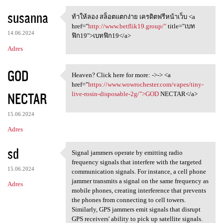
susanna
ท้าให้ลอง สล็อตแตกง่าย เครดิตฟรีหน้าเว็บ <a
ท้าให้ลอง สล็อตแตกง่าย
href="
http://www.betflik19.group/"
title="เบท
14.06.2024
ฟิก19">เบทฟิก19</a>
Adres
GOD
Heaven? Click here for more: ->-> <a
Heaven? Click here for more:
href="
https://www.wowrochester.com/vapes/tiny-
NECTAR
live-rosin-disposable-2g/">GOD
NECTAR</a>
15.06.2024
Adres
sd
Signal jammers operate by emitting radio
Signal jammers operate by
frequency signals that interfere with the targeted
15.06.2024
communication signals. For instance, a cell phone
jammer transmits a signal on the same frequency as
Adres
mobile phones, creating interference that prevents
the phones from connecting to cell towers.
Similarly, GPS jammers emit signals that disrupt
GPS receivers' ability to pick up satellite signals.