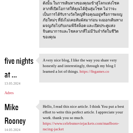
ดังนั้น ในการเดินทางของคุณเข้าสู่โลกแห่งโชค
ลาภที่เปิดโอกาสให้คุณได้ลุ้นสุ่มโชค ไม่ว่าจะ
เป็นการได้รับรางวัลใหญ่ที่รอคุณอยู่หรือการผจญ
ภัยใหม่ๆ ที่ยังไม่เคยสัมผัสมาก่อน จงออกเดินทาง
ผจญภัยไปกับเกมพีจีสล็อต และเปิดประตูแห่ง
จินตนาการและโชคลาภที่ไม่มีวันจำกัดในชีวิต
ของคุณ
five nights
A very nice blog, I like the way you share very
A very nice blog, I like the
honestly and interestingly, through my blog I
at ...
learned a lot of things.
https://fngames.co
13.05.2024
Adres
Mike
Hello, I read this nice article. I think You put a best
Hello, I read this nice
effort to write this perfect article. I appreciate your
Rooney
work. thank you so much.
https://www.celebsmoviejackets.com/marlboro-
racing-jacket
14.05.2024