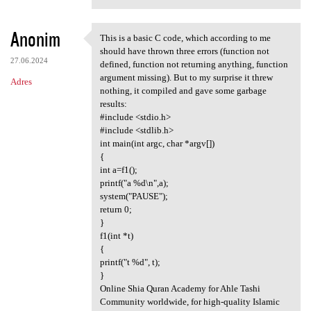
Anonim
This is a basic C code, which according to me
This is a basic C code, which
should have thrown three errors (function not
27.06.2024
defined, function not returning anything, function
argument missing). But to my surprise it threw
Adres
nothing, it compiled and gave some garbage
results:
#include <stdio.h>
#include <stdlib.h>
int main(int argc, char *argv[])
{
int a=f1();
printf("a %d\n",a);
system("PAUSE");
return 0;
}
f1(int *t)
{
printf("t %d", t);
}
Online Shia Quran Academy for Ahle Tashi
Community worldwide, for high-quality Islamic