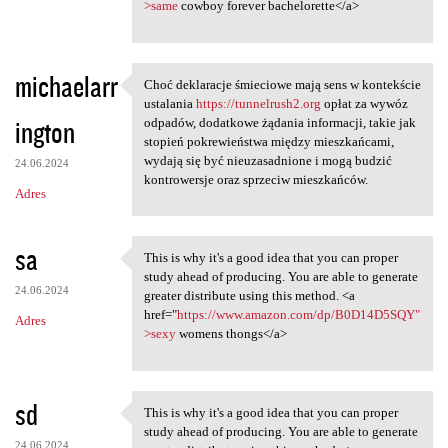
>same
cowboy forever bachelorette</a>
michaelarr
Choć deklaracje śmieciowe mają sens w kontekście
Choć deklaracje śmieciowe
ustalania
https://tunnelrush2.org
opłat za wywóz
ington
odpadów, dodatkowe żądania informacji, takie jak
stopień pokrewieństwa między mieszkańcami,
wydają się być nieuzasadnione i mogą budzić
24.06.2024
kontrowersje oraz sprzeciw mieszkańców.
Adres
sa
This is why it's a good idea that you can proper
This is why it's a good idea
study ahead of producing. You are able to generate
24.06.2024
greater distribute using this method. <a
href="
https://www.amazon.com/dp/B0D14D5SQY"
Adres
>sexy
womens thongs</a>
sd
This is why it's a good idea that you can proper
This is why it's a good idea
study ahead of producing. You are able to generate
24.06.2024