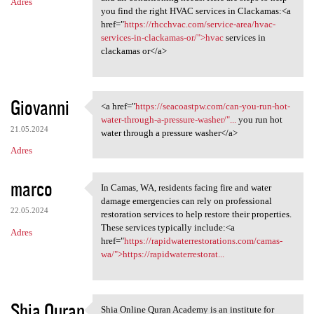
Adres
you find the right HVAC services in Clackamas:<a
href="
https://rhcchvac.com/service-area/hvac-
services-in-clackamas-or/">hvac
services in
clackamas or</a>
Giovanni
<a href="
https://seacoastpw.com/can-you-run-hot-
<a href="https://seacoastpw
water-through-a-pressure-washer/"...
you run hot
21.05.2024
water through a pressure washer</a>
Adres
marco
In Camas, WA, residents facing fire and water
In Camas, WA, residents
damage emergencies can rely on professional
22.05.2024
restoration services to help restore their properties.
These services typically include:<a
Adres
href="
https://rapidwaterrestorations.com/camas-
wa/">https://rapidwaterrestorat...
Shia Quran
Shia Online Quran Academy is an institute for