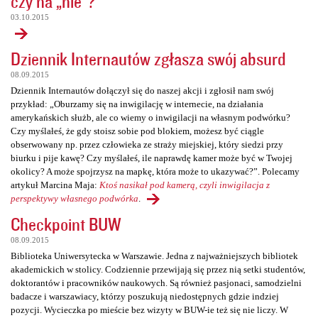
czy na „nie”?
03.10.2015
Dziennik Internautów zgłasza swój absurd
08.09.2015
Dziennik Internautów dołączył się do naszej akcji i zgłosił nam swój
przykład: „Oburzamy się na inwigilację w internecie, na działania
amerykańskich służb, ale co wiemy o inwigilacji na własnym podwórku?
Czy myślałeś, że gdy stoisz sobie pod blokiem, możesz być ciągle
obserwowany np. przez człowieka ze straży miejskiej, który siedzi przy
biurku i pije kawę? Czy myślałeś, ile naprawdę kamer może być w Twojej
okolicy? A może spojrzysz na mapkę, która może to ukazywać?”. Polecamy
artykuł Marcina Maja:
Ktoś nasikał pod kamerą, czyli inwigilacja z
perspektywy własnego podwórka
.
Checkpoint BUW
08.09.2015
Biblioteka Uniwersytecka w Warszawie. Jedna z najważniejszych bibliotek
akademickich w stolicy. Codziennie przewijają się przez nią setki studentów,
doktorantów i pracowników naukowych. Są również pasjonaci, samodzielni
badacze i warszawiacy, którzy poszukują niedostępnych gdzie indziej
pozycji. Wycieczka po mieście bez wizyty w BUW-ie też się nie liczy. W