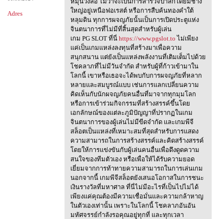
หมุนวงล้อ ไม่ว่าจะเป็นการสำรวจป่าลึกโดยมีช้าง
ใหญ่อยู่เหนือฟอเรสต์ หรือการสืบค้นทองคำใต้
Adres
หลุมดิน ทุกการผจญภัยนั้นเป็นการเปิดประตูแห่ง
จินตนาการที่ไม่มีที่สิ้นสุดสำหรับผู้เล่น
เกม PG SLOT ที่นี่
https://www.pgslot.to
ไม่เพียง
แค่เป็นเกมแหล่งลงทุนที่สร้างมาเพื่อความ
สนุกสนาน แต่ยังเป็นแหล่งพลังงานที่เติมเต็มไปด้วย
โชคลาภที่ไม่มีวันจำกัด สำหรับผู้ที่ก้าวเข้ามาใน
โลกนี้ เขาหรือเธอจะได้พบกับการผจญภัยที่หลาก
หลายและสมบูรณ์แบบ เช่นการแลกเปลี่ยนความ
คิดเห็นกับนักผจญภัยคนอื่นที่มาจากทุกมุมโลก
หรือการเข้าร่วมกิจกรรมที่สร้างสรรค์ขึ้นโดย
เอกลักษณ์ของแต่ละภูมิปัญญาที่ปรากฏในเกม
จินตนาการของผู้เล่นไม่มีขีดจำกัด และเกมพีจี
สล็อตเป็นแหล่งที่เหมาะสมที่สุดสำหรับการแสดง
ความสามารถในการสร้างสรรค์และคิดสร้างสรรค์
โดยให้การแข่งขันกับผู้เล่นคนอื่นเพื่อดึงดูดความ
สนใจของทีมตัวเอง หรือเพื่อให้ได้รับความยอด
เยี่ยมจากการท้าทายความสามารถในการเล่นเกม
นอกจากนี้ เกมพีจีสล็อตยังเสนอโอกาสในการชนะ
เงินรางวัลที่มหาศาล ที่นี่ไม่มีอะไรที่เป็นไปไม่ได้
เพียงแค่คุณต้องมีความเชื่อมั่นและความกล้าหาญ
ในตัวเองเท่านั้น เพราะในโลกนี้ โชคลาภอันอัน
มหัศจรรย์กำลังรอคุณอยู่ทุกที่ และทุกเวลา