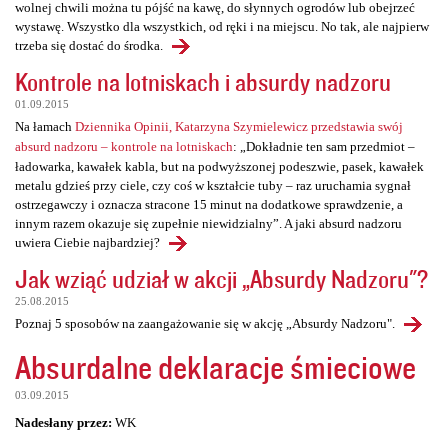
wolnej chwili można tu pójść na kawę, do słynnych ogrodów lub obejrzeć
wystawę. Wszystko dla wszystkich, od ręki i na miejscu. No tak, ale najpierw
trzeba się dostać do środka.
Kontrole na lotniskach i absurdy nadzoru
01.09.2015
Na łamach
Dziennika Opinii, Katarzyna Szymielewicz przedstawia swój
absurd nadzoru – kontrole na lotniskach
: „Dokładnie ten sam przedmiot –
ładowarka, kawałek kabla, but na podwyższonej podeszwie, pasek, kawałek
metalu gdzieś przy ciele, czy coś w kształcie tuby – raz uruchamia sygnał
ostrzegawczy i oznacza stracone 15 minut na dodatkowe sprawdzenie, a
innym razem okazuje się zupełnie niewidzialny”. A jaki absurd nadzoru
uwiera Ciebie najbardziej?
Jak wziąć udział w akcji „Absurdy Nadzoru"?
25.08.2015
Poznaj 5 sposobów na zaangażowanie się w akcję „Absurdy Nadzoru".
Absurdalne deklaracje śmieciowe
03.09.2015
Nadesłany przez:
WK