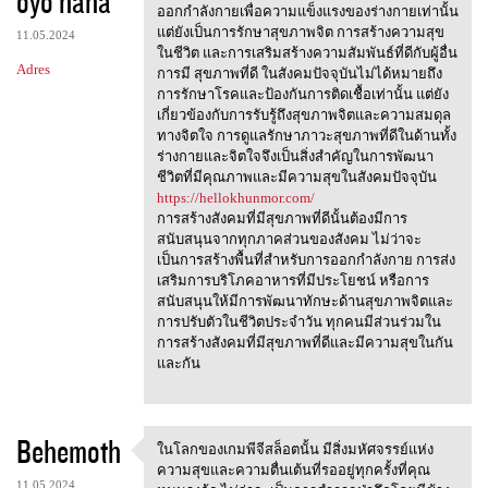
oyo haha
m
ออกกำลังกายเพื่อความแข็งแรงของร่างกายเท่านั้น
e
แต่ยังเป็นการรักษาสุขภาพจิต การสร้างความสุข
11.05.2024
n
ในชีวิต และการเสริมสร้างความสัมพันธ์ที่ดีกับผู้อื่น
Adres
การมี สุขภาพที่ดี ในสังคมปัจจุบันไม่ได้หมายถึง
t
การรักษาโรคและป้องกันการติดเชื้อเท่านั้น แต่ยัง
a
เกี่ยวข้องกับการรับรู้ถึงสุขภาพจิตและความสมดุล
ทางจิตใจ การดูแลรักษาภาวะสุขภาพที่ดีในด้านทั้ง
r
ร่างกายและจิตใจจึงเป็นสิ่งสำคัญในการพัฒนา
z
ชีวิตที่มีคุณภาพและมีความสุขในสังคมปัจจุบัน
https://hellokhunmor.com/
e
การสร้างสังคมที่มีสุขภาพที่ดีนั้นต้องมีการ
สนับสนุนจากทุกภาคส่วนของสังคม ไม่ว่าจะ
เป็นการสร้างพื้นที่สำหรับการออกกำลังกาย การส่ง
เสริมการบริโภคอาหารที่มีประโยชน์ หรือการ
สนับสนุนให้มีการพัฒนาทักษะด้านสุขภาพจิตและ
การปรับตัวในชีวิตประจำวัน ทุกคนมีส่วนร่วมใน
การสร้างสังคมที่มีสุขภาพที่ดีและมีความสุขในกัน
และกัน
Behemoth
ในโลกของเกมพีจีสล็อตนั้น มีสิ่งมหัศจรรย์แห่ง
ในโลกของเกมพีจีสล็อตนั้น
ความสุขและความตื่นเต้นที่รออยู่ทุกครั้งที่คุณ
11.05.2024