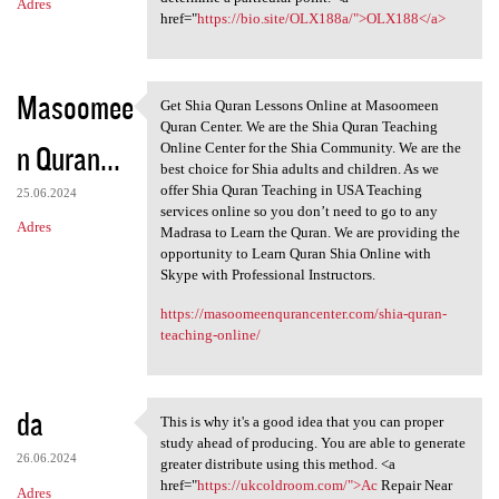
Adres
href="
https://bio.site/OLX188a/">OLX188</a>
Masoomee
Get Shia Quran Lessons Online at Masoomeen
Get Shia Quran Lessons Online
Quran Center. We are the Shia Quran Teaching
n Quran...
Online Center for the Shia Community. We are the
best choice for Shia adults and children. As we
offer Shia Quran Teaching in USA Teaching
25.06.2024
services online so you don’t need to go to any
Adres
Madrasa to Learn the Quran. We are providing the
opportunity to Learn Quran Shia Online with
Skype with Professional Instructors.
https://masoomeenqurancenter.com/shia-quran-
teaching-online/
da
This is why it's a good idea that you can proper
This is why it's a good idea
study ahead of producing. You are able to generate
26.06.2024
greater distribute using this method. <a
href="
https://ukcoldroom.com/">Ac
Repair Near
Adres