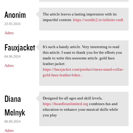
Anonim
The article leaves a lasting impression with its
The article leaves a lasting
impactful content.
https://wordle2.io/infinite-craft
23.05.2024
Adres
Fauxjacket
It's such a handy article. Very interesting to read
It's such a handy article.
this article. I want to thank you for the efforts you
04.06.2024
made to write this awesome article. gold faux
leather jacket:
Adres
https://fauxjacket.com/product/mens-stand-collar-
gold-faux-leather-biker...
Diana
Designed for all ages and skill levels,
Designed for all ages and
https://heardleunlimited.org
combines fun and
Melnyk
education to enhance your musical skills while
you play
06.06.2024
Adres