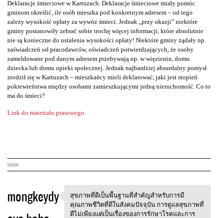
Deklaracje śmieciowe w Kartuzach. Deklaracje śmieciowe miały pomóc
gminom określić, ile osób mieszka pod konkretnym adresem – od tego
zależy wysokość opłaty za wywóz śmieci. Jednak „przy okazji” niektóre
gminy postanowiły zebrać sobie trochę więcej informacji, które absolutnie
nie są konieczne do ustalenia wysokości opłaty! Niektóre gminy żądały np.
zaświadczeń od pracodawców, oświadczeń potwierdzających, że osoby
zameldowane pod danym adresem przebywają np. w więzieniu, domu
dziecka lub domu opieki społecznej. Jednak najbardziej absurdalny pomysł
zrodził się w Kartuzach – mieszkańcy mieli deklarować, jaki jest stopień
pokrewieństwa między osobami zamieszkującymi jedną nieruchomość. Co to
ma do śmieci?
Link do materiału prasowego
inne
K
mongkeydy
สุขภาพที่ดีเป็นพื้นฐานที่สำคัญสำหรับการมี
สุขภาพที่ดีเป็นพื้นฐานที่สำคั
o
คุณภาพชีวิตที่ดีในสังคมปัจจุบัน การดูแลสุขภาพที่
ดีไม่เพียงแต่เป็นเรื่องของการรักษาโรคและการ