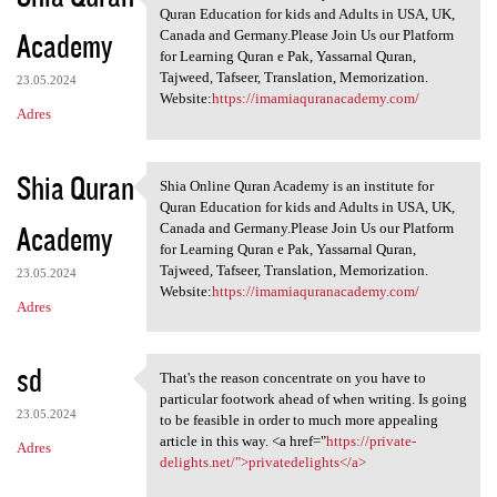
Shia Online Quran Academy is
Quran Education for kids and Adults in USA, UK,
Academy
Canada and Germany.Please Join Us our Platform
for Learning Quran e Pak, Yassarnal Quran,
Tajweed, Tafseer, Translation, Memorization.
23.05.2024
Website:
https://imamiaquranacademy.com/
Adres
Shia Quran
Shia Online Quran Academy is an institute for
Shia Online Quran Academy is
Quran Education for kids and Adults in USA, UK,
Academy
Canada and Germany.Please Join Us our Platform
for Learning Quran e Pak, Yassarnal Quran,
Tajweed, Tafseer, Translation, Memorization.
23.05.2024
Website:
https://imamiaquranacademy.com/
Adres
sd
That's the reason concentrate on you have to
That's the reason concentrate
particular footwork ahead of when writing. Is going
23.05.2024
to be feasible in order to much more appealing
article in this way. <a href="
https://private-
Adres
delights.net/">privatedelights</a>