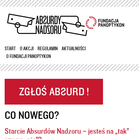
Przejdź
do
treści
START
O AKCJI
REGULAMIN
AKTUALNOŚCI
O FUNDACJI PANOPTYKON
CO NOWEGO?
Starcie Absurdów Nadzoru – jesteś na „tak”