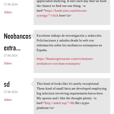
appreciated studying. It isn't each day that we hold
27.06.2024
the chance to find out one thing. <a
href="
https://hashcoins.com/bitcoin-
Adres
synergy/">click
here</a>
Neobancos
Excelente trabajo de investigación y redacción.
Excelente trabajo de
Felicitaciones y saludos desde la web con
extra...
información sobre los neobancos extranjeros en
España.
27.06.2024
https://financegrowzone.com/es/mejores-
Adres
neobancos-con-iban-extranjero/
sd
This kind of looks like it's surely exceptional.
This kind of looks like it's
These kind of small facts are developed employing
27.06.2024
big selection involving requirements know-how.
My spouse and i like the thought plenty. <a
Adres
href="
http://mrbit.top/">Mr
Bit crypto
platform</a>