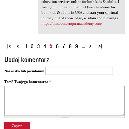
education services online for both kids & adults. I
wish you to join our Online Quran Academy for
both kids & adults in USA and start your spiritual
journey full of knowledge, wisdom and blessings.
https://masoomeenquranacademy.com/
S
1
2
3
4
5
6
7
8
9
…
t
Dodaj komentarz
r
o
Nazwisko lub pseudonim
n
y
Treść Twojego komentarza
*