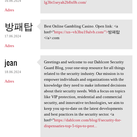
16.06.2024
lg3bt1seyah2b8x0b.com/
Adres
방패탑
Best Online Gambling Casino. Open link: <a
Best Online Gambling Casino.
href="
https://xn--vh3bu19alvb.com/">
방패탑
17.06.2024
</a>.com
Adres
jean
Greetings and welcome to our Dahlcore Security
Greetings and welcome to our
Guard Blog, your one-stop resource for all things
18.06.2024
related to the security industry. Our mission is to
empower individuals and organizations with the
Adres
knowledge they need to make informed decisions
about their security needs. With a focus on topics
like VIP protection, residential and commercial
security, and innovative technologies, we aim to
keep you up-to-date on the latest developments
and best practices in the security sector. <a
href="
https://dahlcore.com/blog/f/security-for-
dispensaries-top-5-tips-to-prot...