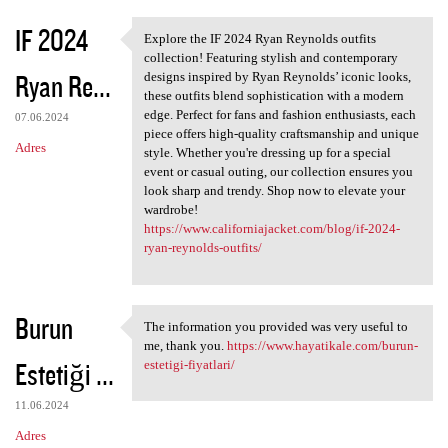
IF 2024
Explore the IF 2024 Ryan Reynolds outfits
Explore the IF 2024 Ryan
collection! Featuring stylish and contemporary
Ryan Re...
designs inspired by Ryan Reynolds’ iconic looks,
these outfits blend sophistication with a modern
edge. Perfect for fans and fashion enthusiasts, each
07.06.2024
piece offers high-quality craftsmanship and unique
Adres
style. Whether you're dressing up for a special
event or casual outing, our collection ensures you
look sharp and trendy. Shop now to elevate your
wardrobe!
https://www.californiajacket.com/blog/if-2024-
ryan-reynolds-outfits/
Burun
The information you provided was very useful to
The information you provided
me, thank you.
https://www.hayatikale.com/burun-
Estetiği ...
estetigi-fiyatlari/
11.06.2024
Adres