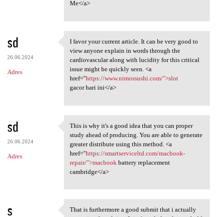
Me</a>
sd
I favor your current article. It can be very good to
I favor your current article.
view anyone explain in words through the
26.06.2024
cardiovascular along with lucidity for this critical
issue might be quickly seen. <a
Adres
href="
https://www.nimossushi.com/">slot
gacor hari ini</a>
sd
This is why it's a good idea that you can proper
This is why it's a good idea
study ahead of producing. You are able to generate
26.06.2024
greater distribute using this method. <a
href="
https://smartserviceltd.com/macbook-
Adres
repair/">macbook
battery replacement
cambridge</a>
s
That is furthermore a good submit that i actually
That is furthermore a good