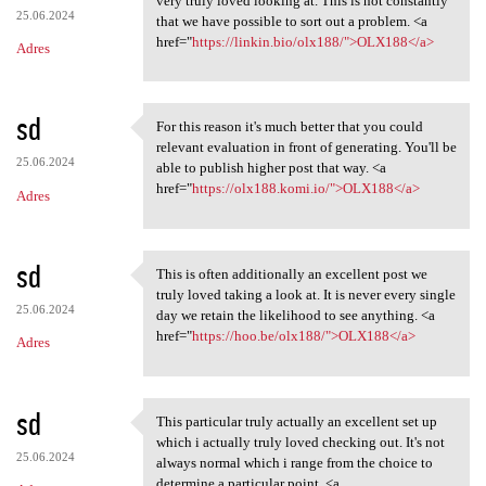
very truly loved looking at. This is not constantly
25.06.2024
that we have possible to sort out a problem. <a
href="
https://linkin.bio/olx188/">OLX188</a>
Adres
sd
For this reason it's much better that you could
For this reason it's much
relevant evaluation in front of generating. You'll be
25.06.2024
able to publish higher post that way. <a
href="
https://olx188.komi.io/">OLX188</a>
Adres
sd
This is often additionally an excellent post we
This is often additionally an
truly loved taking a look at. It is never every single
25.06.2024
day we retain the likelihood to see anything. <a
href="
https://hoo.be/olx188/">OLX188</a>
Adres
sd
This particular truly actually an excellent set up
This particular truly
which i actually truly loved checking out. It's not
25.06.2024
always normal which i range from the choice to
determine a particular point. <a