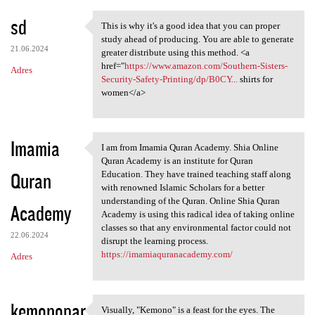
sd
This is why it's a good idea that you can proper
This is why it's a good idea
study ahead of producing. You are able to generate
21.06.2024
greater distribute using this method. <a
href="
https://www.amazon.com/Southern-Sisters-
Adres
Security-Safety-Printing/dp/B0CY...
shirts for
women</a>
Imamia
I am from Imamia Quran Academy. Shia Online
I am from Imamia Quran
Quran Academy is an institute for Quran
Quran
Education. They have trained teaching staff along
with renowned Islamic Scholars for a better
understanding of the Quran. Online Shia Quran
Academy
Academy is using this radical idea of taking online
classes so that any environmental factor could not
22.06.2024
disrupt the learning process.
https://imamiaquranacademy.com/
Adres
kemonopar
Visually, "Kemono" is a feast for the eyes. The