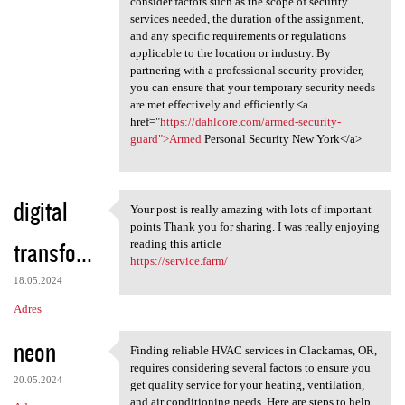
consider factors such as the scope of security
services needed, the duration of the assignment,
and any specific requirements or regulations
applicable to the location or industry. By
partnering with a professional security provider,
you can ensure that your temporary security needs
are met effectively and efficiently.<a
href="
https://dahlcore.com/armed-security-
guard">Armed
Personal Security New York</a>
digital
Your post is really amazing with lots of important
Your post is really amazing
points Thank you for sharing. I was really enjoying
transfo...
reading this article
https://service.farm/
18.05.2024
Adres
neon
Finding reliable HVAC services in Clackamas, OR,
Finding reliable HVAC
requires considering several factors to ensure you
20.05.2024
get quality service for your heating, ventilation,
and air conditioning needs. Here are steps to help