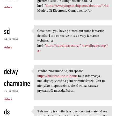
greater distribute using this method. <a
href="
https://www.yingxinchip.com/about-us/">3d
Adres
Models Of Electronic Components</a>
sd
Great post, you have pointed out some fantastic
Great post, you have pointed
details , I too conceive this s a very fantastic
24.06.2024
website. <a
href="
https://nuwallpaper.org/">nuwallpaper.org</
Adres
a>
delwy
Trudno zrozumieć, w jaki sposób
Trudno zrozumieć, w jaki
https://bitlifeonline.io/home
taka informacja
charmaine
miałaby wpływać na generowanie śmieci. Jest to
nie tylko niepotrzebne, ale również narusza
prywatność mieszkańców.
25.06.2024
Adres
ds
This really is similarly a great content material we
This really is similarly a