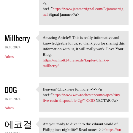
<a
href="
https://www.jammersignal.com/">jammersig
nal
Signal jammer</a>
Millberry
Amazing Article!! This is really informative and
Amazing Article!! This is
knowledgeable for us, so thank you for sharing this
16.06.2024
information with us, it will really work. Love Your
Blog.
Adres
https://schrott24preise.de/kupfer-blank-i-
millberry/
DOG
Heaven? Click here for more: ->-> <a
Heaven? Click here for more:
href="
https://www.wowrochester.com/vapes/tiny-
16.06.2024
live-rosin-disposable-2g/">GOD
NECTAR</a>
Adres
에코걸
Are you ready to dive into the vibrant world of
Are you ready to dive into
Philippines nightlife? Read more: ->->
https://xn--