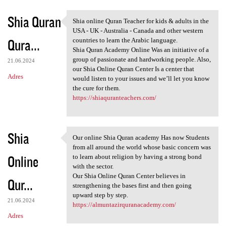
Shia Quran
Shia online Quran Teacher for kids & adults in the
Shia online Quran Teacher for
USA - UK - Australia - Canada and other western
Qura...
countries to learn the Arabic language.
Shia Quran Academy Online Was an initiative of a
group of passionate and hardworking people. Also,
21.06.2024
our Shia Online Quran Center Is a center that
Adres
would listen to your issues and we’ll let you know
the cure for them.
https://shiaquranteachers.com/
Shia
Our online Shia Quran academy Has now Students
Our online Shia Quran academy
from all around the world whose basic concern was
Online
to learn about religion by having a strong bond
with the sector.
Our Shia Online Quran Center believes in
Qur...
strengthening the bases first and then going
upward step by step.
21.06.2024
https://almuntazirquranacademy.com/
Adres