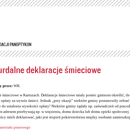
Przejdź
do
treści
DACJI PANOPTYKON
rdalne deklaracje śmieciowe
5
y przez:
WK
e śmieciowe w Kartuzach. Deklaracje śmieciowe miały pomóc gminom określić, il
opłaty za wywóz śmieci. Jednak „przy okazji” niektóre gminy postanowiły zebrać so
 do ustalenia wysokości opłaty! Niektóre gminy żądały np. zaświadczeń od prac
 adresem przebywają np. w więzieniu, domu dziecka lub domu opieki społecznej. 
ńcy mieli deklarować, jaki jest stopień pokrewieństwa między osobami zamieszku
ateriału prasowego