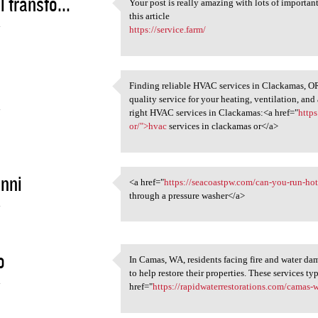
l transfo...
Your post is really amazing with lots of importan
Your post is really amazing
this article
4
https://service.farm/
Finding reliable HVAC services in Clackamas, OR,
Finding reliable HVAC
quality service for your heating, ventilation, and
4
right HVAC services in Clackamas:<a href="
http
or/">hvac
services in clackamas or</a>
nni
<a href="
https://seacoastpw.com/can-you-run-hot-
<a href="https://seacoastpw
through a pressure washer</a>
4
o
In Camas, WA, residents facing fire and water da
In Camas, WA, residents
to help restore their properties. These services ty
4
href="
https://rapidwaterrestorations.com/camas-wa