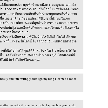
หรับผู้เล่น
แค่เป็นเกมแหล่งลงทุนที่สร้างมาเพื่อความสนุกสนาน แต่ยัง
ีวันจำกัด สำหรับผู้ที่ก้าวเข้ามาในโลกนี้ เขาหรือเธอจะได้พบ
การแลกเปลี่ยนความคิดเห็นกับนักผจญภัยคนอื่นที่มาจาก
ค์ขึ้นโดยเอกลักษณ์ของแต่ละภูมิปัญญาที่ปรากฏในเกม
สล็อตเป็นแหล่งที่เหมาะสมที่สุดสำหรับการแสดงความสามารถ
งขันกับผู้เล่นคนอื่นเพื่อดึงดูดความสนใจของทีมตัวเอง หรือ
ามสามารถในการเล่นเกม
รางวัลที่มหาศาล ที่นี่ไม่มีอะไรที่เป็นไปไม่ได้ เพียงแค่
งเท่านั้น เพราะในโลกนี้ โชคลาภอันอันมหัศจรรย์กำลังรอ
ภที่เปิดโอกาสให้คุณได้ลุ้นสุ่มโชค ไม่ว่าจะเป็นการได้รับ
ยังไม่เคยสัมผัสมาก่อน จงออกเดินทางผจญภัยไปกับเกมพีจี
่ไม่มีวันจำกัดในชีวิตของคุณ
nestly and interestingly, through my blog I learned a lot of
st effort to write this perfect article. I appreciate your work.