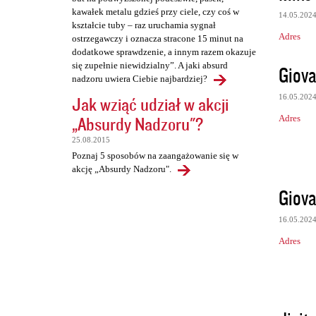
kawałek metalu gdzieś przy ciele, czy coś w
14.05.202
kształcie tuby – raz uruchamia sygnał
Adres
ostrzegawczy i oznacza stracone 15 minut na
dodatkowe sprawdzenie, a innym razem okazuje
się zupełnie niewidzialny”. A jaki absurd
Giova
nadzoru uwiera Ciebie najbardziej?
16.05.202
Jak wziąć udział w akcji
„Absurdy Nadzoru"?
Adres
25.08.2015
Poznaj 5 sposobów na zaangażowanie się w
akcję „Absurdy Nadzoru".
Giova
16.05.202
Adres