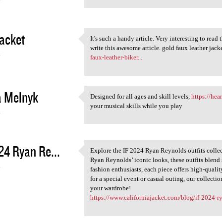
4
acket
It's such a handy article. Very interesting to read 
It's such a handy article.
write this awesome article. gold faux leather jack
4
faux-leather-biker...
a Melnyk
Designed for all ages and skill levels,
https://hea
Designed for all ages and
your musical skills while you play
4
24 Ryan Re...
Explore the IF 2024 Ryan Reynolds outfits collec
Explore the IF 2024 Ryan
Ryan Reynolds’ iconic looks, these outfits blend 
4
fashion enthusiasts, each piece offers high-quali
for a special event or casual outing, our collect
your wardrobe!
https://www.californiajacket.com/blog/if-2024-ry