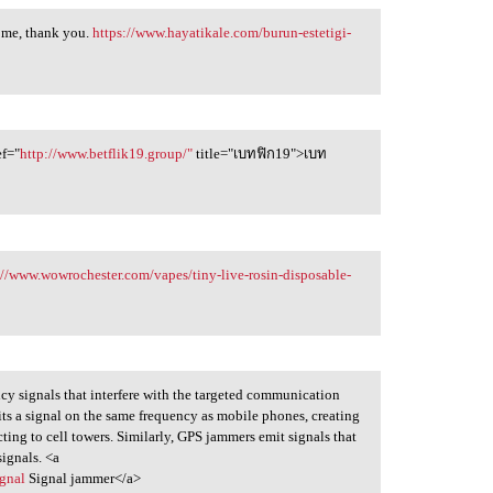
 me, thank you.
https://www.hayatikale.com/burun-estetigi-
ef="
http://www.betflik19.group/"
title="เบทฟิก19">เบท
://www.wowrochester.com/vapes/tiny-live-rosin-disposable-
cy signals that interfere with the targeted communication
its a signal on the same frequency as mobile phones, creating
ting to cell towers. Similarly, GPS jammers emit signals that
signals. <a
gnal
Signal jammer</a>