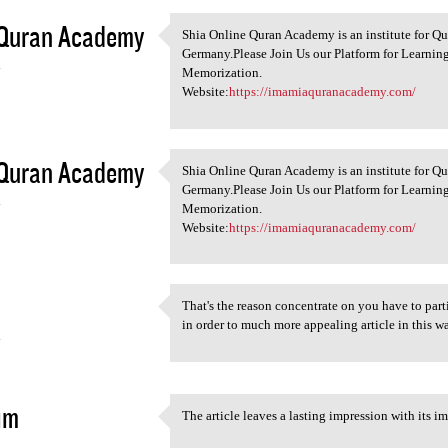
 Quran Academy
Shia Online Quran Academy is an institute for Q
Shia Online Quran Academy is
Germany.Please Join Us our Platform for Learning
4
Memorization.
Website:
https://imamiaquranacademy.com/
 Quran Academy
Shia Online Quran Academy is an institute for Q
Shia Online Quran Academy is
Germany.Please Join Us our Platform for Learning
4
Memorization.
Website:
https://imamiaquranacademy.com/
That's the reason concentrate on you have to part
That's the reason concentrate
in order to much more appealing article in this wa
4
im
The article leaves a lasting impression with its i
The article leaves a lasting