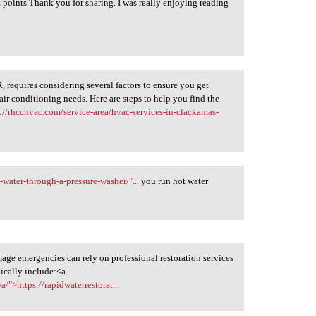
t points Thank you for sharing. I was really enjoying reading
 requires considering several factors to ensure you get
 air conditioning needs. Here are steps to help you find the
s://rhcchvac.com/service-area/hvac-services-in-clackamas-
water-through-a-pressure-washer/"...
you run hot water
mage emergencies can rely on professional restoration services
pically include:<a
/">https://rapidwaterrestorat...