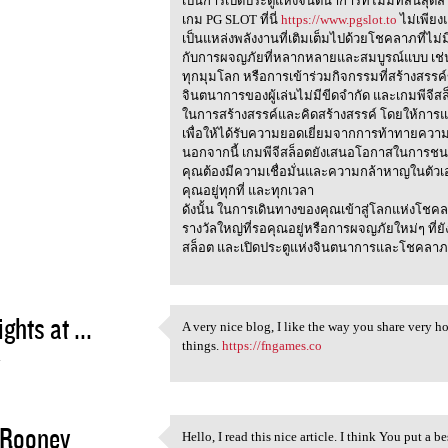
เป็นการเปิดประตูแห่งจินตนาการที่ไม่มีที่สิ้นสุดสำ
เกม PG SLOT ที่นี่
https://www.pgslot.to
ไม่เพียง
เป็นแหล่งพลังงานที่เติมเต็มไปด้วยโชคลาภที่ไม่ม
กับการผจญภัยที่หลากหลายและสมบูรณ์แบบ เช่น
ทุกมุมโลก หรือการเข้าร่วมกิจกรรมที่สร้างสรร
จินตนาการของผู้เล่นไม่มีขีดจำกัด และเกมพีจี
ในการสร้างสรรค์และคิดสร้างสรรค์ โดยให้การแข่
เพื่อให้ได้รับความยอดเยี่ยมจากการท้าทายคว
นอกจากนี้ เกมพีจีสล็อตยังเสนอโอกาสในการชนะเงิน
คุณต้องมีความเชื่อมั่นและความกล้าหาญในตัวเอ
คุณอยู่ทุกที่ และทุกเวลา
ดังนั้น ในการเดินทางของคุณเข้าสู่โลกแห่งโชคลา
รางวัลใหญ่ที่รอคุณอยู่หรือการผจญภัยใหม่ๆ ที่
สล็อต และเปิดประตูแห่งจินตนาการและโชคลาภที
ights at ...
A very nice blog, I like the way you share very ho
A very nice blog, I like the
things.
https://fngames.co
4
 Rooney
Hello, I read this nice article. I think You put a be