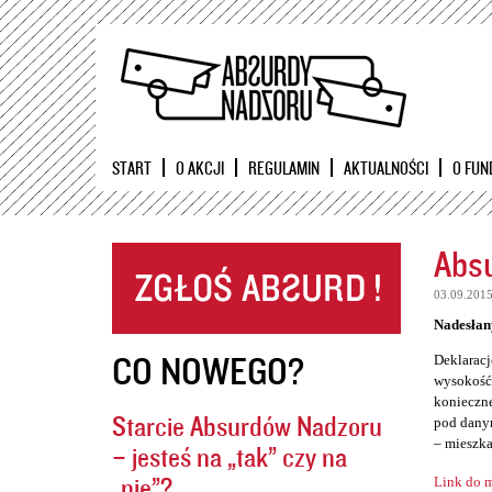
START
O AKCJI
REGULAMIN
AKTUALNOŚCI
O FUN
Absu
03.09.201
Nadesłan
CO NOWEGO?
Deklaracj
wysokość 
konieczne
Starcie Absurdów Nadzoru
pod danym
– mieszka
– jesteś na „tak” czy na
„nie”?
Link do m