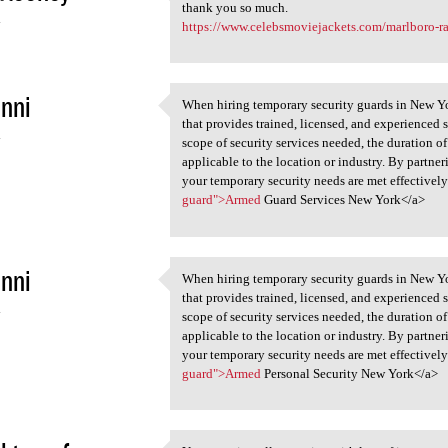
Hello, I read this nice
thank you so much.
4
https://www.celebsmoviejackets.com/marlboro-ra
nni
When hiring temporary security guards in New Yor
When hiring temporary
that provides trained, licensed, and experienced s
4
scope of security services needed, the duration o
applicable to the location or industry. By partner
your temporary security needs are met effectively
guard">Armed
Guard Services New York</a>
nni
When hiring temporary security guards in New Yor
When hiring temporary
that provides trained, licensed, and experienced s
4
scope of security services needed, the duration o
applicable to the location or industry. By partner
your temporary security needs are met effectively
guard">Armed
Personal Security New York</a>