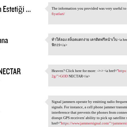
 Estetiği ...
The information you provided was very useful to
The information you provided
fiyatlari/
4
nna
ท้าให้ลอง สล็อตแตกง่าย เครดิตฟรีหน้าเว็บ <a hr
ท้าให้ลอง สล็อตแตกง่าย
ฟิก19</a>
4
NECTAR
Heaven? Click here for more: ->-> <a href="
https
Heaven? Click here for more:
2g/">GOD
NECTAR</a>
4
Signal jammers operate by emitting radio frequen
Signal jammers operate by
signals. For instance, a cell phone jammer transm
4
interference that prevents the phones from connec
disrupt GPS receivers' ability to pick up satellite 
href="
https://www.jammersignal.com/">jammersi