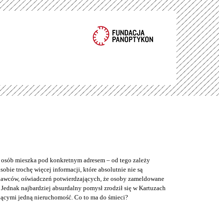
e osób mieszka pod konkretnym adresem – od tego zależy
bie trochę więcej informacji, które absolutnie nie są
odawców, oświadczeń potwierdzających, że osoby zameldowane
Jednak najbardziej absurdalny pomysł zrodził się w Kartuzach
jącymi jedną nieruchomość. Co to ma do śmieci?