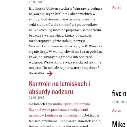
08.09.2015
Adres
Biblioteka Uniwersytecka w Warszawie. Jedna z
najważniejszych bibliotek akademickich w
stolicy. Codziennie przewijają się przez nią
setki studentów, doktorantów i pracowników
naukowych. Są również pasjonaci, samodzielni
badacze i warszawiacy, którzy poszukują
niedostępnych gdzie indziej pozycji.
Wycieczka po mieście bez wizyty w BUW-ie też
się nie liczy. W wolnej chwili można tu pójść na
kawę, do słynnych ogrodów lub obejrzeć
wystawę. Wszystko dla wszystkich, od ręki i na
miejscu. No tak, ale najpierw trzeba się dostać
do środka.
Kontrole na lotniskach i
absurdy nadzoru
five n
01.09.2015
13.05.202
Na łamach
Dziennika Opinii, Katarzyna
Szymielewicz przedstawia swój absurd
Adres
nadzoru – kontrole na lotniskach
: „Dokładnie
Mike
ten sam przedmiot – ładowarka, kawałek kabla,
but na podwyższonej podeszwie, pasek,