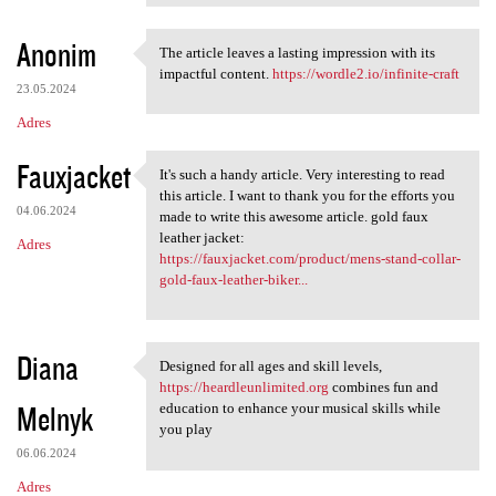
Anonim
The article leaves a lasting impression with its
The article leaves a lasting
impactful content.
https://wordle2.io/infinite-craft
23.05.2024
Adres
Fauxjacket
It's such a handy article. Very interesting to read
It's such a handy article.
this article. I want to thank you for the efforts you
04.06.2024
made to write this awesome article. gold faux
leather jacket:
Adres
https://fauxjacket.com/product/mens-stand-collar-
gold-faux-leather-biker...
Diana
Designed for all ages and skill levels,
Designed for all ages and
https://heardleunlimited.org
combines fun and
Melnyk
education to enhance your musical skills while
you play
06.06.2024
Adres