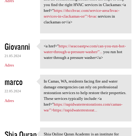
Adres
you find the right HVAC services in Clackamas:<a
href="
https://rhcchvac.com/service-area/hvac-
services-in-clackamas-or/">hvac
services in
clackamas or</a>
Giovanni
<a href="
https://seacoastpw.com/can-you-run-hot-
<a href="https://seacoastpw
water-through-a-pressure-washer/"...
you run hot
21.05.2024
water through a pressure washer</a>
Adres
marco
In Camas, WA, residents facing fire and water
In Camas, WA, residents
damage emergencies can rely on professional
22.05.2024
restoration services to help restore their properties.
These services typically include:<a
Adres
href="
https://rapidwaterrestorations.com/camas-
wa/">https://rapidwaterrestorat...
Shia Quran
Shia Online Quran Academy is an institute for