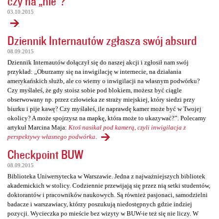
czy na „nie”?
03.10.2015
Dziennik Internautów zgłasza swój absurd
08.09.2015
Dziennik Internautów dołączył się do naszej akcji i zgłosił nam swój
przykład: „Oburzamy się na inwigilację w internecie, na działania
amerykańskich służb, ale co wiemy o inwigilacji na własnym podwórku?
Czy myślałeś, że gdy stoisz sobie pod blokiem, możesz być ciągle
obserwowany np. przez człowieka ze straży miejskiej, który siedzi przy
biurku i pije kawę? Czy myślałeś, ile naprawdę kamer może być w Twojej
okolicy? A może spojrzysz na mapkę, która może to ukazywać?”. Polecamy
artykuł Marcina Maja:
Ktoś nasikał pod kamerą, czyli inwigilacja z
perspektywy własnego podwórka
.
Checkpoint BUW
08.09.2015
Biblioteka Uniwersytecka w Warszawie. Jedna z najważniejszych bibliotek
akademickich w stolicy. Codziennie przewijają się przez nią setki studentów,
doktorantów i pracowników naukowych. Są również pasjonaci, samodzielni
badacze i warszawiacy, którzy poszukują niedostępnych gdzie indziej
pozycji. Wycieczka po mieście bez wizyty w BUW-ie też się nie liczy. W