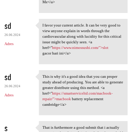
Me</a>
sd
I favor your current article. It can be very good to
I favor your current article.
view anyone explain in words through the
26.06.2024
cardiovascular along with lucidity for this critical
issue might be quickly seen. <a
Adres
href="
https://www.nimossushi.com/">slot
gacor hari ini</a>
sd
This is why it's a good idea that you can proper
This is why it's a good idea
study ahead of producing. You are able to generate
26.06.2024
greater distribute using this method. <a
href="
https://smartserviceltd.com/macbook-
Adres
repair/">macbook
battery replacement
cambridge</a>
s
That is furthermore a good submit that i actually
That is furthermore a good