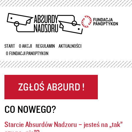
Przejdź
do
treści
START
O AKCJI
REGULAMIN
AKTUALNOŚCI
O FUNDACJI PANOPTYKON
CO NOWEGO?
Starcie Absurdów Nadzoru – jesteś na „tak”