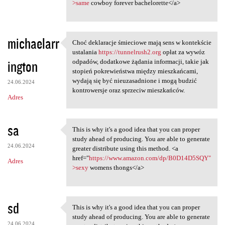
>same
cowboy forever bachelorette</a>
michaelarr
Choć deklaracje śmieciowe mają sens w kontekście
Choć deklaracje śmieciowe
ustalania
https://tunnelrush2.org
opłat za wywóz
ington
odpadów, dodatkowe żądania informacji, takie jak
stopień pokrewieństwa między mieszkańcami,
wydają się być nieuzasadnione i mogą budzić
24.06.2024
kontrowersje oraz sprzeciw mieszkańców.
Adres
sa
This is why it's a good idea that you can proper
This is why it's a good idea
study ahead of producing. You are able to generate
24.06.2024
greater distribute using this method. <a
href="
https://www.amazon.com/dp/B0D14D5SQY"
Adres
>sexy
womens thongs</a>
sd
This is why it's a good idea that you can proper
This is why it's a good idea
study ahead of producing. You are able to generate
24.06.2024