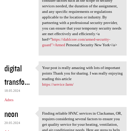
consider factors such as the scope of security
services needed, the duration of the assignment,
and any specific requirements or regulations
applicable to the location or industry. By
partnering with a professional security provider,
you can ensure that your temporary security needs
are met effectively and efficiently.<a
href="
https://dahlcore.com/armed-security-
guard">Armed
Personal Security New York</a>
digital
Your post is really amazing with lots of important
Your post is really amazing
points Thank you for sharing. I was really enjoying
transfo...
reading this article
https://service.farm/
18.05.2024
Adres
neon
Finding reliable HVAC services in Clackamas, OR,
Finding reliable HVAC
requires considering several factors to ensure you
20.05.2024
get quality service for your heating, ventilation,
and air conditioning needs. Here are steps to help