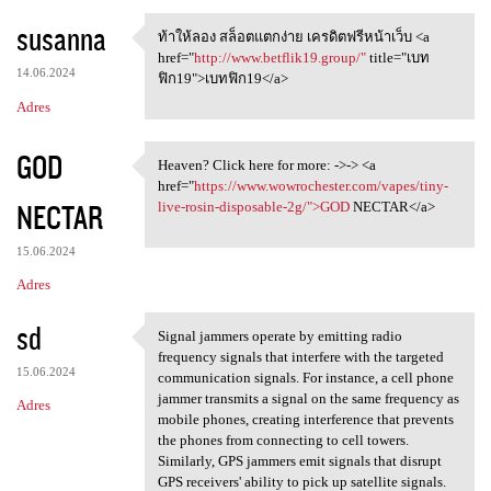
susanna
ท้าให้ลอง สล็อตแตกง่าย เครดิตฟรีหน้าเว็บ <a
ท้าให้ลอง สล็อตแตกง่าย
href="
http://www.betflik19.group/"
title="เบท
14.06.2024
ฟิก19">เบทฟิก19</a>
Adres
GOD
Heaven? Click here for more: ->-> <a
Heaven? Click here for more:
href="
https://www.wowrochester.com/vapes/tiny-
NECTAR
live-rosin-disposable-2g/">GOD
NECTAR</a>
15.06.2024
Adres
sd
Signal jammers operate by emitting radio
Signal jammers operate by
frequency signals that interfere with the targeted
15.06.2024
communication signals. For instance, a cell phone
jammer transmits a signal on the same frequency as
Adres
mobile phones, creating interference that prevents
the phones from connecting to cell towers.
Similarly, GPS jammers emit signals that disrupt
GPS receivers' ability to pick up satellite signals.