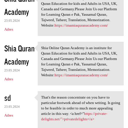
Shia Online Quran Academy is
Quran Education for kids and Adults in USA, UK,
Academy
Canada and Germany.Please Join Us our Platform
for Learning Quran e Pak, Yassarnal Quran,
Tajweed, Tafseer, Translation, Memorization.
23.05.2024
Website:
https://imamiaquranacademy.com/
Adres
Shia Quran
Shia Online Quran Academy is an institute for
Shia Online Quran Academy is
Quran Education for kids and Adults in USA, UK,
Academy
Canada and Germany.Please Join Us our Platform
for Learning Quran e Pak, Yassarnal Quran,
Tajweed, Tafseer, Translation, Memorization.
23.05.2024
Website:
https://imamiaquranacademy.com/
Adres
sd
That's the reason concentrate on you have to
That's the reason concentrate
particular footwork ahead of when writing. Is going
23.05.2024
to be feasible in order to much more appealing
article in this way. <a href="
https://private-
Adres
delights.net/">privatedelights</a>