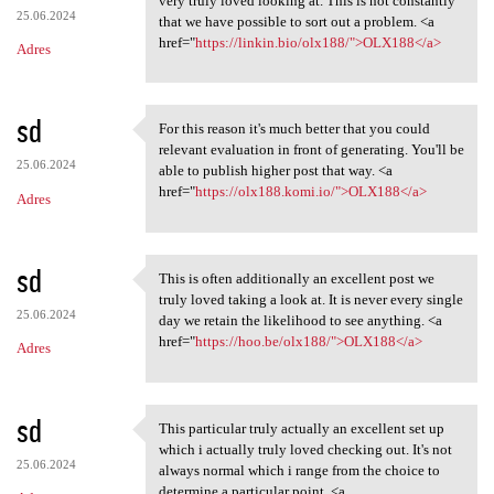
very truly loved looking at. This is not constantly
25.06.2024
that we have possible to sort out a problem. <a
href="
https://linkin.bio/olx188/">OLX188</a>
Adres
sd
For this reason it's much better that you could
For this reason it's much
relevant evaluation in front of generating. You'll be
25.06.2024
able to publish higher post that way. <a
href="
https://olx188.komi.io/">OLX188</a>
Adres
sd
This is often additionally an excellent post we
This is often additionally an
truly loved taking a look at. It is never every single
25.06.2024
day we retain the likelihood to see anything. <a
href="
https://hoo.be/olx188/">OLX188</a>
Adres
sd
This particular truly actually an excellent set up
This particular truly
which i actually truly loved checking out. It's not
25.06.2024
always normal which i range from the choice to
determine a particular point. <a