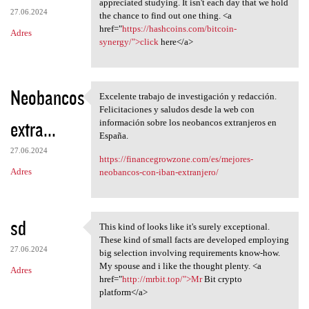
appreciated studying. It isn't each day that we hold
27.06.2024
the chance to find out one thing. <a
href="
https://hashcoins.com/bitcoin-
Adres
synergy/">click
here</a>
Neobancos
Excelente trabajo de investigación y redacción.
Excelente trabajo de
Felicitaciones y saludos desde la web con
extra...
información sobre los neobancos extranjeros en
España.
27.06.2024
https://financegrowzone.com/es/mejores-
Adres
neobancos-con-iban-extranjero/
sd
This kind of looks like it's surely exceptional.
This kind of looks like it's
These kind of small facts are developed employing
27.06.2024
big selection involving requirements know-how.
My spouse and i like the thought plenty. <a
Adres
href="
http://mrbit.top/">Mr
Bit crypto
platform</a>