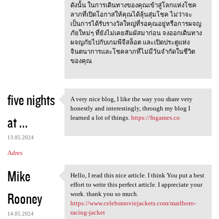
ดังนั้น ในการเดินทางของคุณเข้าสู่โลกแห่งโชค
ลาภที่เปิดโอกาสให้คุณได้ลุ้นสุ่มโชค ไม่ว่าจะ
เป็นการได้รับรางวัลใหญ่ที่รอคุณอยู่หรือการผจญ
ภัยใหม่ๆ ที่ยังไม่เคยสัมผัสมาก่อน จงออกเดินทาง
ผจญภัยไปกับเกมพีจีสล็อต และเปิดประตูแห่ง
จินตนาการและโชคลาภที่ไม่มีวันจำกัดในชีวิต
ของคุณ
five nights
A very nice blog, I like the way you share very
A very nice blog, I like the
honestly and interestingly, through my blog I
at ...
learned a lot of things.
https://fngames.co
13.05.2024
Adres
Mike
Hello, I read this nice article. I think You put a best
Hello, I read this nice
effort to write this perfect article. I appreciate your
Rooney
work. thank you so much.
https://www.celebsmoviejackets.com/marlboro-
racing-jacket
14.05.2024