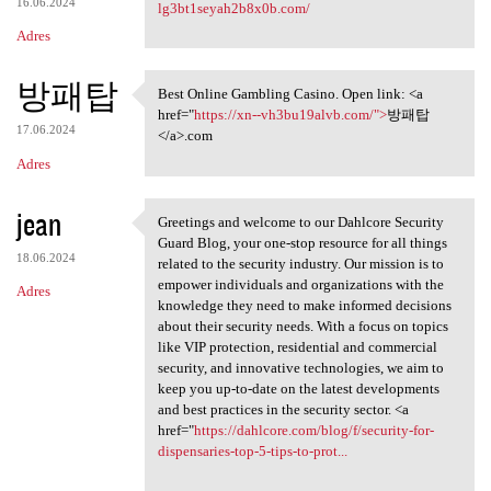
16.06.2024
lg3bt1seyah2b8x0b.com/
Adres
방패탑
Best Online Gambling Casino. Open link: <a
Best Online Gambling Casino.
href="
https://xn--vh3bu19alvb.com/">
방패탑
17.06.2024
</a>.com
Adres
jean
Greetings and welcome to our Dahlcore Security
Greetings and welcome to our
Guard Blog, your one-stop resource for all things
18.06.2024
related to the security industry. Our mission is to
empower individuals and organizations with the
Adres
knowledge they need to make informed decisions
about their security needs. With a focus on topics
like VIP protection, residential and commercial
security, and innovative technologies, we aim to
keep you up-to-date on the latest developments
and best practices in the security sector. <a
href="
https://dahlcore.com/blog/f/security-for-
dispensaries-top-5-tips-to-prot...