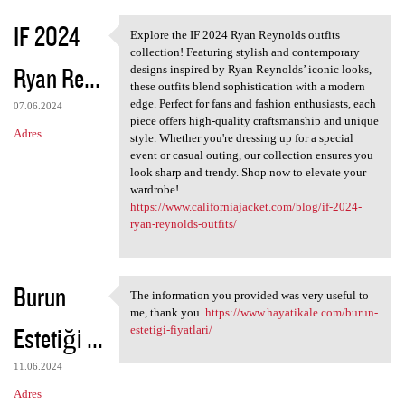
IF 2024
Explore the IF 2024 Ryan Reynolds outfits
Explore the IF 2024 Ryan
collection! Featuring stylish and contemporary
Ryan Re...
designs inspired by Ryan Reynolds’ iconic looks,
these outfits blend sophistication with a modern
edge. Perfect for fans and fashion enthusiasts, each
07.06.2024
piece offers high-quality craftsmanship and unique
Adres
style. Whether you're dressing up for a special
event or casual outing, our collection ensures you
look sharp and trendy. Shop now to elevate your
wardrobe!
https://www.californiajacket.com/blog/if-2024-
ryan-reynolds-outfits/
Burun
The information you provided was very useful to
The information you provided
me, thank you.
https://www.hayatikale.com/burun-
Estetiği ...
estetigi-fiyatlari/
11.06.2024
Adres