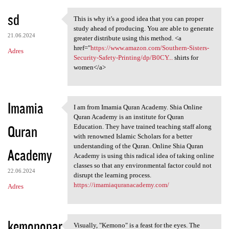
sd
This is why it's a good idea that you can proper
This is why it's a good idea
study ahead of producing. You are able to generate
21.06.2024
greater distribute using this method. <a
href="
https://www.amazon.com/Southern-Sisters-
Adres
Security-Safety-Printing/dp/B0CY...
shirts for
women</a>
Imamia
I am from Imamia Quran Academy. Shia Online
I am from Imamia Quran
Quran Academy is an institute for Quran
Quran
Education. They have trained teaching staff along
with renowned Islamic Scholars for a better
understanding of the Quran. Online Shia Quran
Academy
Academy is using this radical idea of taking online
classes so that any environmental factor could not
22.06.2024
disrupt the learning process.
https://imamiaquranacademy.com/
Adres
kemonopar
Visually, "Kemono" is a feast for the eyes. The