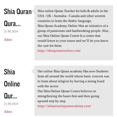
Shia Quran
Shia online Quran Teacher for kids & adults in the
Shia online Quran Teacher for
USA - UK - Australia - Canada and other western
Qura...
countries to learn the Arabic language.
Shia Quran Academy Online Was an initiative of a
group of passionate and hardworking people. Also,
21.06.2024
our Shia Online Quran Center Is a center that
Adres
would listen to your issues and we’ll let you know
the cure for them.
https://shiaquranteachers.com/
Shia
Our online Shia Quran academy Has now Students
Our online Shia Quran academy
from all around the world whose basic concern was
Online
to learn about religion by having a strong bond
with the sector.
Our Shia Online Quran Center believes in
Qur...
strengthening the bases first and then going
upward step by step.
21.06.2024
https://almuntazirquranacademy.com/
Adres