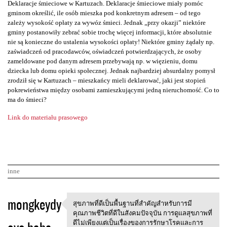
Deklaracje śmieciowe w Kartuzach. Deklaracje śmieciowe miały pomóc
gminom określić, ile osób mieszka pod konkretnym adresem – od tego
zależy wysokość opłaty za wywóz śmieci. Jednak „przy okazji” niektóre
gminy postanowiły zebrać sobie trochę więcej informacji, które absolutnie
nie są konieczne do ustalenia wysokości opłaty! Niektóre gminy żądały np.
zaświadczeń od pracodawców, oświadczeń potwierdzających, że osoby
zameldowane pod danym adresem przebywają np. w więzieniu, domu
dziecka lub domu opieki społecznej. Jednak najbardziej absurdalny pomysł
zrodził się w Kartuzach – mieszkańcy mieli deklarować, jaki jest stopień
pokrewieństwa między osobami zamieszkującymi jedną nieruchomość. Co to
ma do śmieci?
Link do materiału prasowego
inne
K
mongkeydy
สุขภาพที่ดีเป็นพื้นฐานที่สำคัญสำหรับการมี
สุขภาพที่ดีเป็นพื้นฐานที่สำคั
o
คุณภาพชีวิตที่ดีในสังคมปัจจุบัน การดูแลสุขภาพที่
ดีไม่เพียงแต่เป็นเรื่องของการรักษาโรคและการ