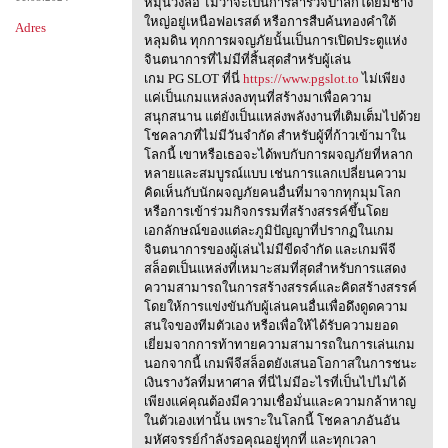
หมุนวงล้อ ไม่ว่าจะเป็นการสำรวจป่าลึกโดยมีช้าง
ใหญ่อยู่เหนือฟอเรสต์ หรือการสืบค้นทองคำใต้
Adres
หลุมดิน ทุกการผจญภัยนั้นเป็นการเปิดประตูแห่ง
จินตนาการที่ไม่มีที่สิ้นสุดสำหรับผู้เล่น
เกม PG SLOT ที่นี่
https://www.pgslot.to
ไม่เพียง
แค่เป็นเกมแหล่งลงทุนที่สร้างมาเพื่อความ
สนุกสนาน แต่ยังเป็นแหล่งพลังงานที่เติมเต็มไปด้วย
โชคลาภที่ไม่มีวันจำกัด สำหรับผู้ที่ก้าวเข้ามาใน
โลกนี้ เขาหรือเธอจะได้พบกับการผจญภัยที่หลาก
หลายและสมบูรณ์แบบ เช่นการแลกเปลี่ยนความ
คิดเห็นกับนักผจญภัยคนอื่นที่มาจากทุกมุมโลก
หรือการเข้าร่วมกิจกรรมที่สร้างสรรค์ขึ้นโดย
เอกลักษณ์ของแต่ละภูมิปัญญาที่ปรากฏในเกม
จินตนาการของผู้เล่นไม่มีขีดจำกัด และเกมพีจี
สล็อตเป็นแหล่งที่เหมาะสมที่สุดสำหรับการแสดง
ความสามารถในการสร้างสรรค์และคิดสร้างสรรค์
โดยให้การแข่งขันกับผู้เล่นคนอื่นเพื่อดึงดูดความ
สนใจของทีมตัวเอง หรือเพื่อให้ได้รับความยอด
เยี่ยมจากการท้าทายความสามารถในการเล่นเกม
นอกจากนี้ เกมพีจีสล็อตยังเสนอโอกาสในการชนะ
เงินรางวัลที่มหาศาล ที่นี่ไม่มีอะไรที่เป็นไปไม่ได้
เพียงแค่คุณต้องมีความเชื่อมั่นและความกล้าหาญ
ในตัวเองเท่านั้น เพราะในโลกนี้ โชคลาภอันอัน
มหัศจรรย์กำลังรอคุณอยู่ทุกที่ และทุกเวลา