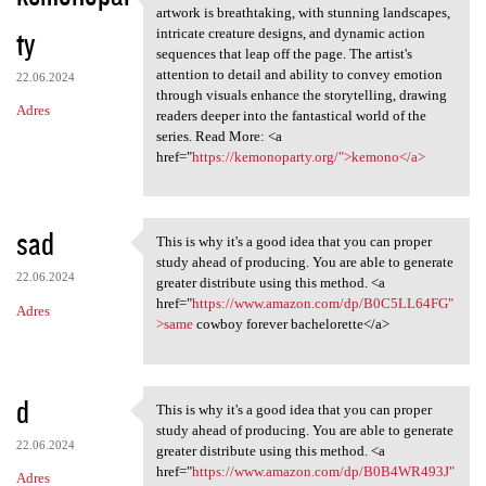
Visually, "Kemono" is a feast
artwork is breathtaking, with stunning landscapes,
ty
intricate creature designs, and dynamic action
sequences that leap off the page. The artist's
attention to detail and ability to convey emotion
22.06.2024
through visuals enhance the storytelling, drawing
Adres
readers deeper into the fantastical world of the
series. Read More: <a
href="
https://kemonoparty.org/">kemono</a>
sad
This is why it's a good idea that you can proper
This is why it's a good idea
study ahead of producing. You are able to generate
22.06.2024
greater distribute using this method. <a
href="
https://www.amazon.com/dp/B0C5LL64FG"
Adres
>same
cowboy forever bachelorette</a>
d
This is why it's a good idea that you can proper
This is why it's a good idea
study ahead of producing. You are able to generate
22.06.2024
greater distribute using this method. <a
href="
https://www.amazon.com/dp/B0B4WR493J"
Adres