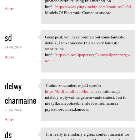
greater distribute using this method. <a
href="
https://www.yingxinchip.com/about-us/">3d
Adres
Models Of Electronic Components</a>
sd
Great post, you have pointed out some fantastic
Great post, you have pointed
details , I too conceive this s a very fantastic
24.06.2024
website. <a
href="
https://nuwallpaper.org/">nuwallpaper.org</
Adres
a>
delwy
Trudno zrozumieć, w jaki sposób
Trudno zrozumieć, w jaki
https://bitlifeonline.io/home
taka informacja
charmaine
miałaby wpływać na generowanie śmieci. Jest to
nie tylko niepotrzebne, ale również narusza
prywatność mieszkańców.
25.06.2024
Adres
ds
This really is similarly a great content material we
This really is similarly a