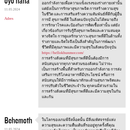
oyo haha
m
ออกกำลังกายเพื่อความแข็งแรงของร่างกายเท่านั้น
e
แต่ยังเป็นการรักษาสุขภาพจิต การสร้างความสุข
11.05.2024
n
ในชีวิต และการเสริมสร้างความสัมพันธ์ที่ดีกับผู้อื่น
Adres
การมี สุขภาพที่ดี ในสังคมปัจจุบันไม่ได้หมายถึง
t
การรักษาโรคและป้องกันการติดเชื้อเท่านั้น แต่ยัง
a
เกี่ยวข้องกับการรับรู้ถึงสุขภาพจิตและความสมดุล
ทางจิตใจ การดูแลรักษาภาวะสุขภาพที่ดีในด้านทั้ง
r
ร่างกายและจิตใจจึงเป็นสิ่งสำคัญในการพัฒนา
z
ชีวิตที่มีคุณภาพและมีความสุขในสังคมปัจจุบัน
https://hellokhunmor.com/
e
การสร้างสังคมที่มีสุขภาพที่ดีนั้นต้องมีการ
สนับสนุนจากทุกภาคส่วนของสังคม ไม่ว่าจะ
เป็นการสร้างพื้นที่สำหรับการออกกำลังกาย การส่ง
เสริมการบริโภคอาหารที่มีประโยชน์ หรือการ
สนับสนุนให้มีการพัฒนาทักษะด้านสุขภาพจิตและ
การปรับตัวในชีวิตประจำวัน ทุกคนมีส่วนร่วมใน
การสร้างสังคมที่มีสุขภาพที่ดีและมีความสุขในกัน
และกัน
Behemoth
ในโลกของเกมพีจีสล็อตนั้น มีสิ่งมหัศจรรย์แห่ง
ในโลกของเกมพีจีสล็อตนั้น
ความสุขและความตื่นเต้นที่รออยู่ทุกครั้งที่คุณ
11.05.2024