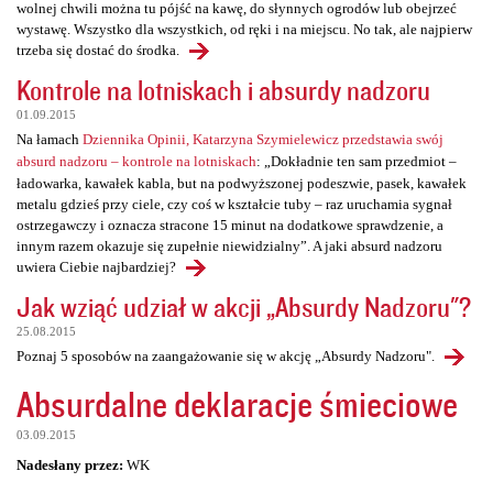
wolnej chwili można tu pójść na kawę, do słynnych ogrodów lub obejrzeć
wystawę. Wszystko dla wszystkich, od ręki i na miejscu. No tak, ale najpierw
trzeba się dostać do środka.
Kontrole na lotniskach i absurdy nadzoru
01.09.2015
Na łamach
Dziennika Opinii, Katarzyna Szymielewicz przedstawia swój
absurd nadzoru – kontrole na lotniskach
: „Dokładnie ten sam przedmiot –
ładowarka, kawałek kabla, but na podwyższonej podeszwie, pasek, kawałek
metalu gdzieś przy ciele, czy coś w kształcie tuby – raz uruchamia sygnał
ostrzegawczy i oznacza stracone 15 minut na dodatkowe sprawdzenie, a
innym razem okazuje się zupełnie niewidzialny”. A jaki absurd nadzoru
uwiera Ciebie najbardziej?
Jak wziąć udział w akcji „Absurdy Nadzoru"?
25.08.2015
Poznaj 5 sposobów na zaangażowanie się w akcję „Absurdy Nadzoru".
Absurdalne deklaracje śmieciowe
03.09.2015
Nadesłany przez:
WK