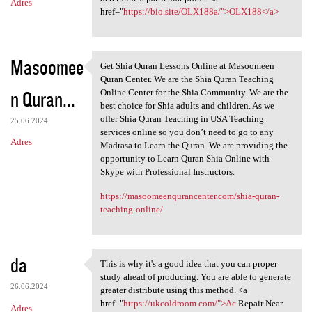
Adres
href="
https://bio.site/OLX188a/">OLX188</a>
Masoomee
Get Shia Quran Lessons Online at Masoomeen
Get Shia Quran Lessons Online
Quran Center. We are the Shia Quran Teaching
n Quran...
Online Center for the Shia Community. We are the
best choice for Shia adults and children. As we
offer Shia Quran Teaching in USA Teaching
25.06.2024
services online so you don’t need to go to any
Adres
Madrasa to Learn the Quran. We are providing the
opportunity to Learn Quran Shia Online with
Skype with Professional Instructors.
https://masoomeenqurancenter.com/shia-quran-
teaching-online/
da
This is why it's a good idea that you can proper
This is why it's a good idea
study ahead of producing. You are able to generate
26.06.2024
greater distribute using this method. <a
href="
https://ukcoldroom.com/">Ac
Repair Near
Adres