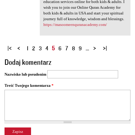
education services online for both kids & adults. I
wish you to join our Online Quran Academy for
both kids & adults in USA and start your spiritual
journey full of knowledge, wisdom and blessings.
https://masoomeenquranacademy.com/
S
1
2
3
4
5
6
7
8
9
…
t
Dodaj komentarz
r
o
Nazwisko lub pseudonim
n
y
Treść Twojego komentarza
*