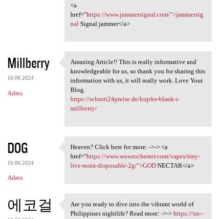
<a
href="
https://www.jammersignal.com/">jammersig
nal
Signal jammer</a>
Millberry
Amazing Article!! This is really informative and
Amazing Article!! This is
knowledgeable for us, so thank you for sharing this
16.06.2024
information with us, it will really work. Love Your
Blog.
Adres
https://schrott24preise.de/kupfer-blank-i-
millberry/
DOG
Heaven? Click here for more: ->-> <a
Heaven? Click here for more:
href="
https://www.wowrochester.com/vapes/tiny-
16.06.2024
live-rosin-disposable-2g/">GOD
NECTAR</a>
Adres
에코걸
Are you ready to dive into the vibrant world of
Are you ready to dive into
Philippines nightlife? Read more: ->->
https://xn--