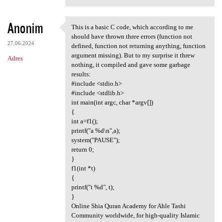
Anonim
This is a basic C code, which according to me
This is a basic C code, which
should have thrown three errors (function not
27.06.2024
defined, function not returning anything, function
argument missing). But to my surprise it threw
Adres
nothing, it compiled and gave some garbage
results:
#include <stdio.h>
#include <stdlib.h>
int main(int argc, char *argv[])
{
int a=f1();
printf("a %d\n",a);
system("PAUSE");
return 0;
}
f1(int *t)
{
printf("t %d", t);
}
Online Shia Quran Academy for Ahle Tashi
Community worldwide, for high-quality Islamic