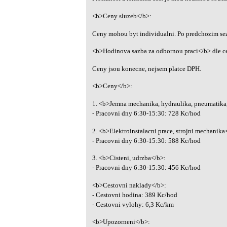
<b>Ceny sluzeb</b>:
Ceny mohou byt individualni. Po predchozim se
<b>Hodinova sazba za odbornou praci</b> dle c
Ceny jsou konecne, nejsem platce DPH.
<b>Ceny</b>:
1. <b>Jemna mechanika, hydraulika, pneumatika,
- Pracovni dny 6:30-15:30: 728 Kc/hod
2. <b>Elektroinstalacni prace, strojni mechanika
- Pracovni dny 6:30-15:30: 588 Kc/hod
3. <b>Cisteni, udrzba</b>:
- Pracovni dny 6:30-15:30: 456 Kc/hod
<b>Cestovni naklady</b>:
- Cestovni hodina: 389 Kc/hod
- Cestovni vylohy: 6,3 Kc/km
<b>Upozorneni</b>: