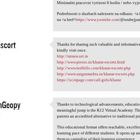
Minimalni pracovni vytizeni 6 hodin / nebo vy
Podrobnosti o sluzbach naleznete na odkazu: <a 
na <a href=
https://www.youtube.com/
@ondrejjan
scort
Thanks for sharing such valuable and informative 
Thanks for sharing such
kindly visit once.
4
http://miaescort.in
http://www.preeto.in/kharar-escorts.html
http://www.teribillo.com/kharar-escorts.php
http://www.sargunmehta.in/kharar-escorts.php
https://xcotpage.com/call-girls/kharar
hGeopy
Thanks to technological advancements, education
Thanks to technological
meaningful jump is the K12 Virtual Academy. This
4
parents an accredited alternative to traditional p
This educational format offers reachable, excelle
learning pace of different students. It opens up 
them to capitalize of their learning experience.