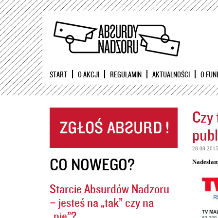
START
O AKCJI
REGULAMIN
AKTUALNOŚCI
O FUN
Czy 
publ
28.08.201
CO NOWEGO?
Nadesłan
Starcie Absurdów Nadzoru
– jesteś na „tak” czy na
„nie”?