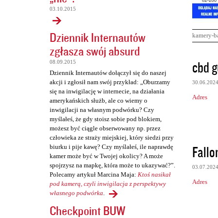
03.10.2015
Dziennik Internautów
kamery-b
zgłasza swój absurd
K
cbd g
08.09.2015
o
Dziennik Internautów dołączył się do naszej
akcji i zgłosił nam swój przykład: „Oburzamy
30.06.202
m
się na inwigilację w internecie, na działania
Adres
e
amerykańskich służb, ale co wiemy o
inwigilacji na własnym podwórku? Czy
n
myślałeś, że gdy stoisz sobie pod blokiem,
t
możesz być ciągle obserwowany np. przez
człowieka ze straży miejskiej, który siedzi przy
a
Fall
biurku i pije kawę? Czy myślałeś, ile naprawdę
r
kamer może być w Twojej okolicy? A może
spojrzysz na mapkę, która może to ukazywać?”.
z
03.07.202
Polecamy artykuł Marcina Maja:
Ktoś nasikał
e
Adres
pod kamerą, czyli inwigilacja z perspektywy
własnego podwórka
.
Checkpoint BUW