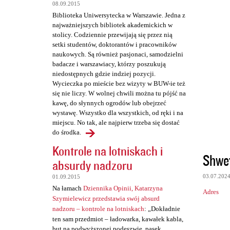
08.09.2015
Biblioteka Uniwersytecka w Warszawie. Jedna z
najważniejszych bibliotek akademickich w
stolicy. Codziennie przewijają się przez nią
setki studentów, doktorantów i pracowników
naukowych. Są również pasjonaci, samodzielni
badacze i warszawiacy, którzy poszukują
niedostępnych gdzie indziej pozycji.
Wycieczka po mieście bez wizyty w BUW-ie też
się nie liczy. W wolnej chwili można tu pójść na
kawę, do słynnych ogrodów lub obejrzeć
wystawę. Wszystko dla wszystkich, od ręki i na
miejscu. No tak, ale najpierw trzeba się dostać
do środka.
Kontrole na lotniskach i
Shwe
absurdy nadzoru
03.07.202
01.09.2015
Na łamach
Dziennika Opinii, Katarzyna
Adres
Szymielewicz przedstawia swój absurd
nadzoru – kontrole na lotniskach
: „Dokładnie
ten sam przedmiot – ładowarka, kawałek kabla,
but na podwyższonej podeszwie, pasek,