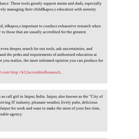
idance. These tools greatly support moms and dads, especially
ively managing their child&apos;s education with serenity
hild, it&apos;s important to conduct exhaustive research when
to those that are usually accredited for the greatest
ven deeper, search for out tools, ask uncertainties, and
tand the perks and requirements of authorized education at
ot you realize, the more informed opinion you can produce for
.com>http://k12accreditedhomesch...
 call girl in Jaipur, India. Jaipur, also known as the “City of
 thriving IT industry, pleasant weather, lively pubs, delicious
it Jaipur for work and want to make the most of your free time,
utable agency.
l