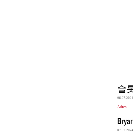
슬
06.07.202
Adres
Brya
07.07.202