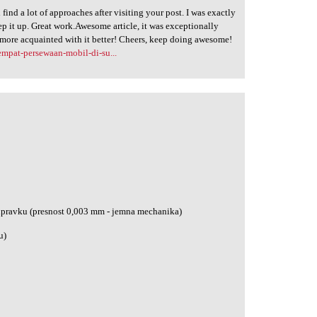
 find a lot of approaches after visiting your post. I was exactly
ep it up. Great work.Awesome article, it was exceptionally
 more acquainted with it better! Cheers, keep doing awesome!
mpat-persewaan-mobil-di-su...
ipravku (presnost 0,003 mm - jemna mechanika)
u)