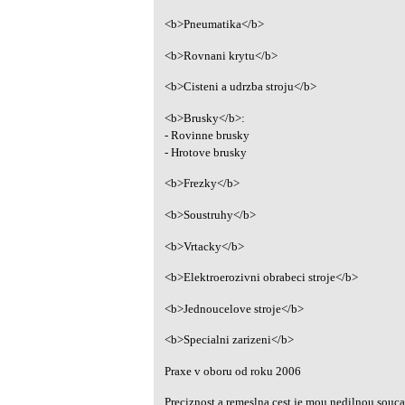
<b>Pneumatika</b>
<b>Rovnani krytu</b>
<b>Cisteni a udrzba stroju</b>
<b>Brusky</b>:
- Rovinne brusky
- Hrotove brusky
<b>Frezky</b>
<b>Soustruhy</b>
<b>Vrtacky</b>
<b>Elektroerozivni obrabeci stroje</b>
<b>Jednoucelove stroje</b>
<b>Specialni zarizeni</b>
Praxe v oboru od roku 2006
Preciznost a remeslna cest je mou nedilnou souca