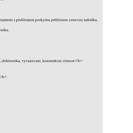
znameni s problemem poskytnu pribliznou cenovou nabidku.
eniku.
 elektronika, vyvazovani, konstrukcni cinnost</b>:
</b>: