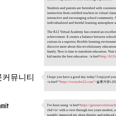
Students and parents are furnished with consistent
instruction from certified teachers in virtual cla
interactive and encouraging school community. All 
individualized and fruitful learning atmosphere 
The K12 Virtual Academy has created an excelle
achievement. It creates a balance between schooling
curious in a superior, flexible learning environmen
discover more about this revolutionary education
family. Now is time to transform education. Visi
kid merits the best education. <a href=
http://k12
롯커뮤니티
I hope you have a good day today! I enjoyed your
I hope you have a good day
<a href="
https://everyslot22.com">
슬롯커뮤니티<
4
nmit
I've been using <a href=
https://greenrevolutionc
I've been using <a href
cbd</a> with a view through two years modern, a
4
notably improved my sleep dignity and reduced m