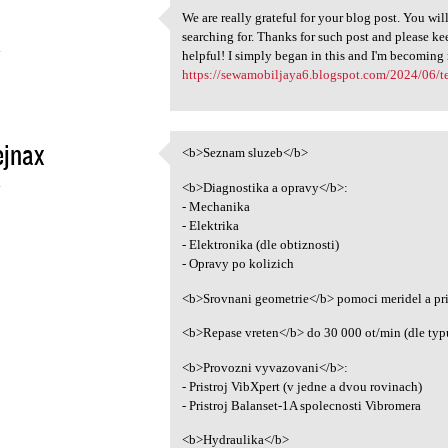
We are really grateful for your blog post. You will
We are really grateful for
searching for. Thanks for such post and please ke
4
helpful! I simply began in this and I'm becoming
https://sewamobiljaya6.blogspot.com/2024/06/te
ejnax
<b>Seznam sluzeb</b>
<b>Seznam sluzeb</b>
4
<b>Diagnostika a opravy</b>:
- Mechanika
- Elektrika
- Elektronika (dle obtiznosti)
- Opravy po kolizich
<b>Srovnani geometrie</b> pomoci meridel a pr
<b>Repase vreten</b> do 30 000 ot/min (dle typ
<b>Provozni vyvazovani</b>:
- Pristroj VibXpert (v jedne a dvou rovinach)
- Pristroj Balanset-1A spolecnosti Vibromera
<b>Hydraulika</b>