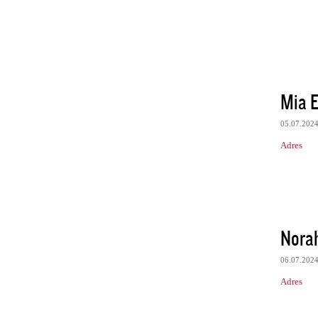
Mia E
05.07.202
Adres
Nora
06.07.202
Adres