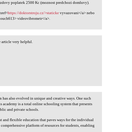
jezdovy poplatek 2500 Kc (moznost predchozi domluvy).
href=
https://doktorstroju.cz/>staticke
vyvazovani</a> nebo
ouch613> videovibrometr</a>.
article very helpful.
 has also evolved in unique and creative ways. One such
 academy is a total online schooling system that presents
ublic and private schools.
nt and flexible education that paves ways for the individual
an comprehensive platform of resources for students, enabling