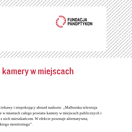
ć kamery w miejscach
ciekawy i niepokojący absurd nadzoru: „Malborska telewizja
e w miastach całego powiatu kamery w miejscach publicznych i
z nich mieszkańcom. W efekcie powstaje alternatywna,
skiego monitoringu”.