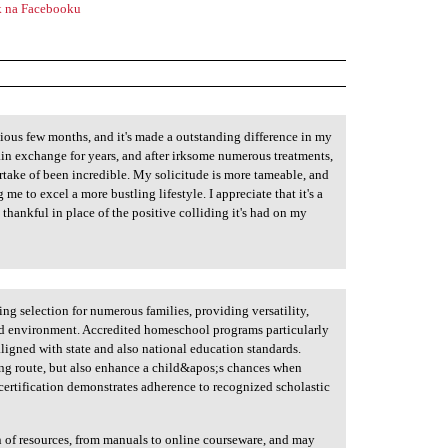
 na Facebooku
ious few months, and it's made a outstanding difference in my
ain exchange for years, and after irksome numerous treatments,
rtake of been incredible. My solicitude is more tameable, and
me to excel a more bustling lifestyle. I appreciate that it's a
m thankful in place of the positive colliding it's had on my
ng selection for numerous families, providing versatility,
ted environment. Accredited homeschool programs particularly
aligned with state and also national education standards.
ing route, but also enhance a child&apos;s chances when
e certification demonstrates adherence to recognized scholastic
n of resources, from manuals to online courseware, and may