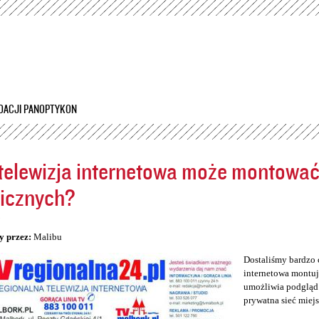
Przejdź
do
treści
DACJI PANOPTYKON
telewizja internetowa może montowa
icznych?
5
y przez:
Malibu
Dostaliśmy bardzo 
internetowa montuj
umożliwia podgląd 
prywatna sieć miej