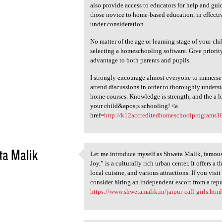
also provide access to educators for help and gu
those novice to home-based education, in effect
under consideration.
No matter of the age or learning stage of your c
selecting a homeschooling software. Give priority 
advantage to both parents and pupils.
I strongly encourage almost everyone to immerse e
attend discussions in order to thoroughly unders
home courses. Knowledge is strength, and the a l
your child&apos;s schooling! <a
href=
http://k12accreditedhomeschoolprograms10
ta Malik
Let me introduce myself as Shweta Malik, famous as
Let me introduce myself as
Joy,” is a culturally rich urban center. It offers a
4
local cuisine, and various attractions. If you vis
consider hiring an independent escort from a rep
https://www.shwetamalik.in/jaipur-call-girls.htm