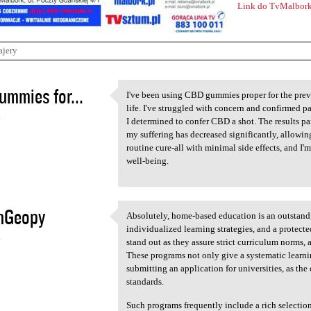
Link do TvMalbork
ajery
ummies for...
I've been using CBD gummies proper for the prev
I've been using CBD gummies
life. I've struggled with concern and confirmed p
4
I determined to confer CBD a shot. The results pa
my suffering has decreased significantly, allowing 
routine cure-all with minimal side effects, and I'
well-being.
onGeopy
Absolutely, home-based education is an outstandi
Absolutely, home-based
individualized learning strategies, and a protec
4
stand out as they assure strict curriculum norms, 
These programs not only give a systematic learn
submitting an application for universities, as th
standards.
Such programs frequently include a rich selectio