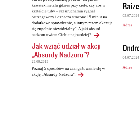
Raize
kawałek metalu gdzieś przy ciele, czy coś w
kształcie tuby – raz uruchamia sygnał
03.07.202
ostrzegawczy i oznacza stracone 15 minut na
dodatkowe sprawdzenie, a innym razem okazuje
Adres
się zupełnie niewidzialny”. A jaki absurd
nadzoru uwiera Ciebie najbardziej?
Jak wziąć udział w akcji
Ondr
„Absurdy Nadzoru"?
04.07.202
25.08.2015
Adres
Poznaj 5 sposobów na zaangażowanie się w
akcję „Absurdy Nadzoru".