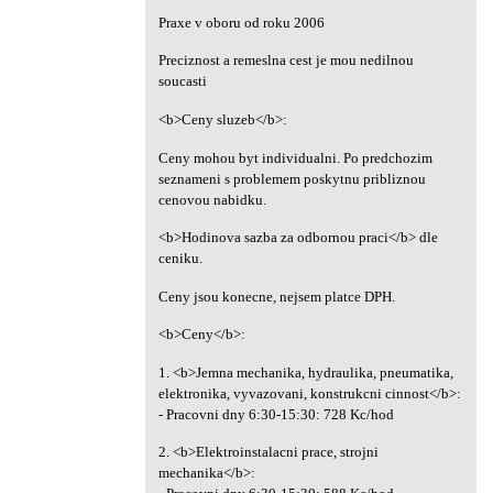
Praxe v oboru od roku 2006
Preciznost a remeslna cest je mou nedilnou
soucasti
<b>Ceny sluzeb</b>:
Ceny mohou byt individualni. Po predchozim
seznameni s problemem poskytnu pribliznou
cenovou nabidku.
<b>Hodinova sazba za odbornou praci</b> dle
ceniku.
Ceny jsou konecne, nejsem platce DPH.
<b>Ceny</b>:
1. <b>Jemna mechanika, hydraulika, pneumatika,
elektronika, vyvazovani, konstrukcni cinnost</b>:
- Pracovni dny 6:30-15:30: 728 Kc/hod
2. <b>Elektroinstalacni prace, strojni
mechanika</b>: