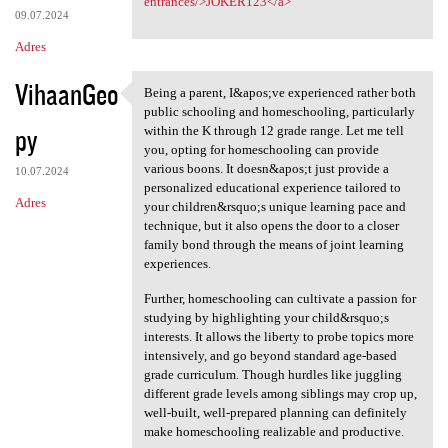
entrances/>JOKER123</a>
09.07.2024
Adres
VihaanGeo
Being a parent, I&apos;ve experienced rather both
Being a parent, I&apos;ve
public schooling and homeschooling, particularly
py
within the K through 12 grade range. Let me tell
you, opting for homeschooling can provide
various boons. It doesn&apos;t just provide a
10.07.2024
personalized educational experience tailored to
Adres
your children&rsquo;s unique learning pace and
technique, but it also opens the door to a closer
family bond through the means of joint learning
experiences.
Further, homeschooling can cultivate a passion for
studying by highlighting your child&rsquo;s
interests. It allows the liberty to probe topics more
intensively, and go beyond standard age-based
grade curriculum. Though hurdles like juggling
different grade levels among siblings may crop up,
well-built, well-prepared planning can definitely
make homeschooling realizable and productive.