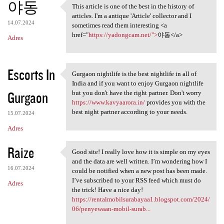
야동
This article is one of the best in the history of
This article is one of the
articles. I'm a antique 'Article' collector and I
14.07.2024
sometimes read them interesting <a
href="
https://yadongcam.net/">
야동</a>
Adres
Escorts In
Gurgaon nightlife is the best nightlife in all of
Gurgaon nightlife is the best
India and if you want to enjoy Gurgaon nightlife
Gurgaon
but you don't have the right partner. Don't worry
https://www.kavyaarora.in/
provides you with the
best night partner according to your needs.
15.07.2024
Adres
Raize
Good site! I really love how it is simple on my eyes
Good site! I really love how
and the data are well written. I’m wondering how I
16.07.2024
could be notified when a new post has been made.
I’ve subscribed to your RSS feed which must do
Adres
the trick! Have a nice day!
https://rentalmobilsurabayaa1.blogspot.com/2024/
06/penyewaan-mobil-surab...