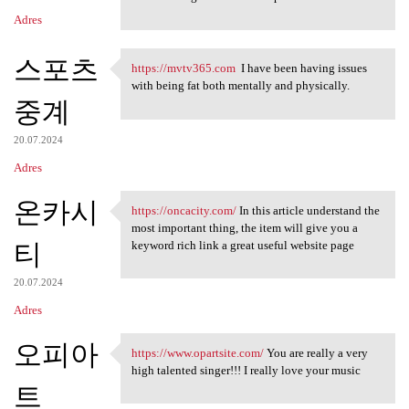
Adres
스포츠
https://mvtv365.com
I have been having issues
https://mvtv365.com I have
with being fat both mentally and physically.
중계
20.07.2024
Adres
온카시
https://oncacity.com/
In this article understand the
https://oncacity.com/ In this
most important thing, the item will give you a
티
keyword rich link a great useful website page
20.07.2024
Adres
오피아
https://www.opartsite.com/
You are really a very
https://www.opartsite.com/
high talented singer!!! I really love your music
트