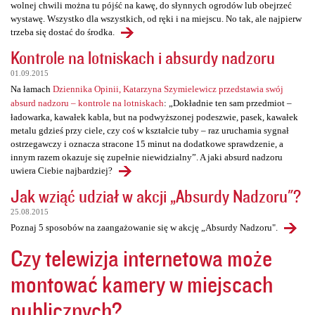
wolnej chwili można tu pójść na kawę, do słynnych ogrodów lub obejrzeć
wystawę. Wszystko dla wszystkich, od ręki i na miejscu. No tak, ale najpierw
trzeba się dostać do środka.
Kontrole na lotniskach i absurdy nadzoru
01.09.2015
Na łamach
Dziennika Opinii, Katarzyna Szymielewicz przedstawia swój
absurd nadzoru – kontrole na lotniskach
: „Dokładnie ten sam przedmiot –
ładowarka, kawałek kabla, but na podwyższonej podeszwie, pasek, kawałek
metalu gdzieś przy ciele, czy coś w kształcie tuby – raz uruchamia sygnał
ostrzegawczy i oznacza stracone 15 minut na dodatkowe sprawdzenie, a
innym razem okazuje się zupełnie niewidzialny”. A jaki absurd nadzoru
uwiera Ciebie najbardziej?
Jak wziąć udział w akcji „Absurdy Nadzoru"?
25.08.2015
Poznaj 5 sposobów na zaangażowanie się w akcję „Absurdy Nadzoru".
Czy telewizja internetowa może
montować kamery w miejscach
publicznych?