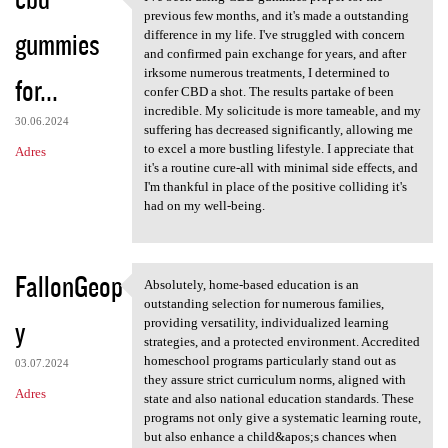
I've been using CBD gummies
o
previous few months, and it's made a outstanding
gummies
m
difference in my life. I've struggled with concern
and confirmed pain exchange for years, and after
e
irksome numerous treatments, I determined to
for...
n
confer CBD a shot. The results partake of been
incredible. My solicitude is more tameable, and my
t
30.06.2024
suffering has decreased significantly, allowing me
a
to excel a more bustling lifestyle. I appreciate that
Adres
it's a routine cure-all with minimal side effects, and
r
I'm thankful in place of the positive colliding it's
z
had on my well-being.
e
FallonGeop
Absolutely, home-based education is an
Absolutely, home-based
outstanding selection for numerous families,
y
providing versatility, individualized learning
strategies, and a protected environment. Accredited
homeschool programs particularly stand out as
03.07.2024
they assure strict curriculum norms, aligned with
Adres
state and also national education standards. These
programs not only give a systematic learning route,
but also enhance a child&apos;s chances when