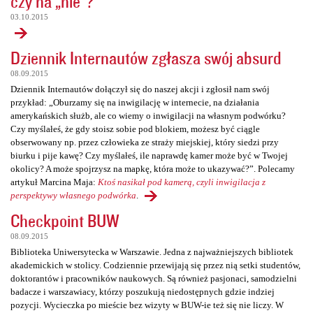
czy na „nie”?
03.10.2015
Dziennik Internautów zgłasza swój absurd
08.09.2015
Dziennik Internautów dołączył się do naszej akcji i zgłosił nam swój
przykład: „Oburzamy się na inwigilację w internecie, na działania
amerykańskich służb, ale co wiemy o inwigilacji na własnym podwórku?
Czy myślałeś, że gdy stoisz sobie pod blokiem, możesz być ciągle
obserwowany np. przez człowieka ze straży miejskiej, który siedzi przy
biurku i pije kawę? Czy myślałeś, ile naprawdę kamer może być w Twojej
okolicy? A może spojrzysz na mapkę, która może to ukazywać?”. Polecamy
artykuł Marcina Maja:
Ktoś nasikał pod kamerą, czyli inwigilacja z
perspektywy własnego podwórka
.
Checkpoint BUW
08.09.2015
Biblioteka Uniwersytecka w Warszawie. Jedna z najważniejszych bibliotek
akademickich w stolicy. Codziennie przewijają się przez nią setki studentów,
doktorantów i pracowników naukowych. Są również pasjonaci, samodzielni
badacze i warszawiacy, którzy poszukują niedostępnych gdzie indziej
pozycji. Wycieczka po mieście bez wizyty w BUW-ie też się nie liczy. W