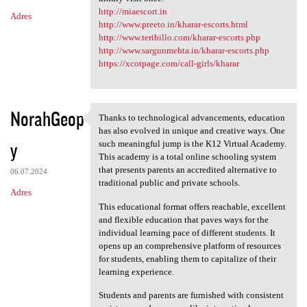
http://miaescort.in
Adres
http://www.preeto.in/kharar-escorts.html
http://www.teribillo.com/kharar-escorts.php
http://www.sargunmehta.in/kharar-escorts.php
https://xcotpage.com/call-girls/kharar
NorahGeop
Thanks to technological advancements, education
Thanks to technological
has also evolved in unique and creative ways. One
y
such meaningful jump is the K12 Virtual Academy.
This academy is a total online schooling system
that presents parents an accredited alternative to
06.07.2024
traditional public and private schools.
Adres
This educational format offers reachable, excellent
and flexible education that paves ways for the
individual learning pace of different students. It
opens up an comprehensive platform of resources
for students, enabling them to capitalize of their
learning experience.
Students and parents are furnished with consistent