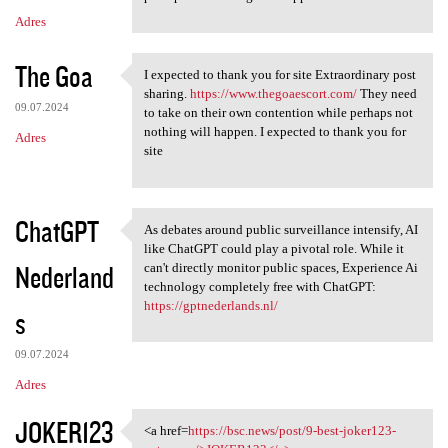
Adres
The Goa
I expected to thank you for site Extraordinary post
I expected to thank you for
sharing.
https://www.thegoaescort.com/
They need
09.07.2024
to take on their own contention while perhaps not
nothing will happen. I expected to thank you for
Adres
site
ChatGPT
As debates around public surveillance intensify, AI
As debates around public
like ChatGPT could play a pivotal role. While it
Nederland
can't directly monitor public spaces, Experience Ai
technology completely free with ChatGPT:
https://gptnederlands.nl/
s
09.07.2024
Adres
JOKER123
<a href=
https://bsc.news/post/9-best-joker123-
<a href=https://bsc.news/post