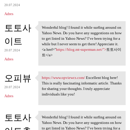
20.07.2024
Adres
토토사
Wonderful blog! I found it while surfing around on
Wonderful blog! I found it
Yahoo News. Do you have any suggestions on how
이트
to get listed in Yahoo News? I’ve been trying for a
while but I never seem to get there! Appreciate it.
<a href="
https://blog.mt-superman.net/">
토토사이
20.07.2024
트</a>
Adres
오피뷰
https://www.opviewcs.com/
Excellent blog here!
https://www.opviewcs.com/
This is really fascinating informatic article. Thanks
20.07.2024
for sharing your thoughts. I truly appreciate
individuals like you!
Adres
토토사
Wonderful blog! I found it while surfing around on
Wonderful blog! I found it
Yahoo News. Do you have any suggestions on how
to get listed in Yahoo News? I’ve been trying for a