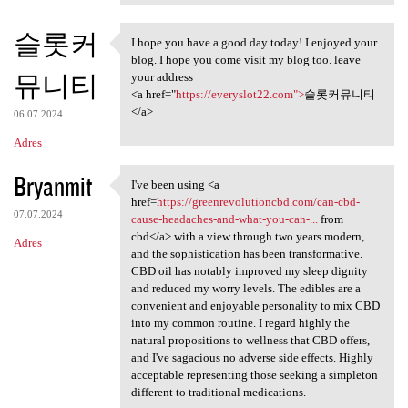
슬롯커
I hope you have a good day today! I enjoyed your
I hope you have a good day
blog. I hope you come visit my blog too. leave
뮤니티
your address
<a href="
https://everyslot22.com">
슬롯커뮤니티
</a>
06.07.2024
Adres
Bryanmit
I've been using <a
I've been using <a href
href=
https://greenrevolutioncbd.com/can-cbd-
07.07.2024
cause-headaches-and-what-you-can-...
from
cbd</a> with a view through two years modern,
Adres
and the sophistication has been transformative.
CBD oil has notably improved my sleep dignity
and reduced my worry levels. The edibles are a
convenient and enjoyable personality to mix CBD
into my common routine. I regard highly the
natural propositions to wellness that CBD offers,
and I've sagacious no adverse side effects. Highly
acceptable representing those seeking a simpleton
different to traditional medications.