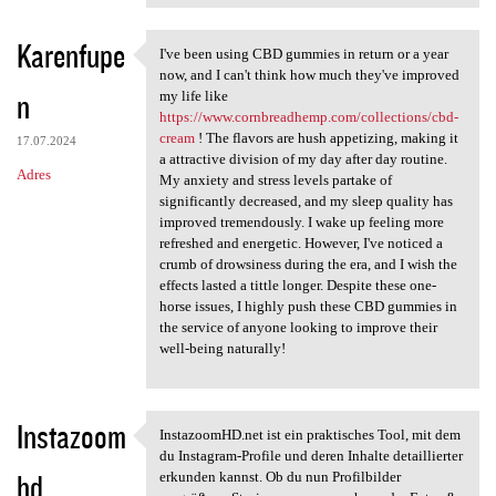
Karenfupe
I've been using CBD gummies in return or a year
I've been using CBD gummies
now, and I can't think how much they've improved
n
my life like
https://www.cornbreadhemp.com/collections/cbd-
cream
! The flavors are hush appetizing, making it
17.07.2024
a attractive division of my day after day routine.
Adres
My anxiety and stress levels partake of
significantly decreased, and my sleep quality has
improved tremendously. I wake up feeling more
refreshed and energetic. However, I've noticed a
crumb of drowsiness during the era, and I wish the
effects lasted a tittle longer. Despite these one-
horse issues, I highly push these CBD gummies in
the service of anyone looking to improve their
well-being naturally!
Instazoom
InstazoomHD.net ist ein praktisches Tool, mit dem
InstazoomHD.net ist ein
du Instagram-Profile und deren Inhalte detaillierter
hd
erkunden kannst. Ob du nun Profilbilder