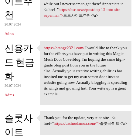
이트추
while but I never seem to get there! Appreciate it.
<a href="
https://bsc.news/post/top-15-toto-site-
천
superman">
토토사이트추천</a>
20.07.2024
Adres
신용카
https://orange2321.com/
I would like to thank you
https://orange2321.com/ I
for the efforts you have put in writing this Magic
드 현금
Mesh Door Coverblog. I'm hoping the same high-
grade blog post from you in the future
also. Actually your creative writing abilities has
화
inspired me to get my own screen door instant
website going now. Actually blogging is spreading
20.07.2024
its wings and growing fast. Your write up is a great
example
Adres
슬롯사
Thank you for the update, very nice site.. <a
Thank you for the update,
href="
https://casinodamoa.com/">
슬롯사이트</a>
이트