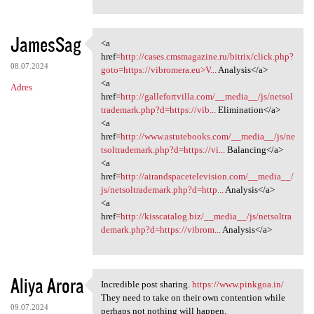
JamesSag
<a
<a href=http://cases
href=
http://cases.cmsmagazine.ru/bitrix/click.php?
08.07.2024
goto=https://vibromera.eu>V...
Analysis</a>
<a
Adres
href=
http://gallefortvilla.com/__media__/js/netsol
trademark.php?d=https://vib...
Elimination</a>
<a
href=
http://www.astutebooks.com/__media__/js/ne
tsoltrademark.php?d=https://vi...
Balancing</a>
<a
href=
http://airandspacetelevision.com/__media__/
js/netsoltrademark.php?d=http...
Analysis</a>
<a
href=
http://kisscatalog.biz/__media__/js/netsoltra
demark.php?d=https://vibrom...
Analysis</a>
Aliya Arora
Incredible post sharing.
https://www.pinkgoa.in/
Incredible post sharing.
They need to take on their own contention while
09.07.2024
perhaps not nothing will happen.