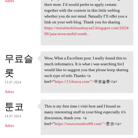
Adres
their store. I’d would prefer to apply certain
together with the content in this little weblog
whether you do not mind. Natually I’ll offer you a
link on your web blog. Thank you for sharing
https://rentalmobilsurabayaa5.blogspot.com/2024/
06/jasa-sewa-mobil-surab...
무료슬
Wow, What a Excellent post. I really found this to
Wow, What a Excellent post. I
much informatics. It is what i was searching for.I
롯
would like to suggest you that please keep sharing
such type of info.Thanks <a
href="
https://114onca.com/">
무료슬롯</a>
13.07.2024
Adres
툰코
This is my first time i visit here and I found so
This is my first time i visit
many interesting stuff in your blog especially it's
14.07.2024
discussion, thank you. <a
href="
https://www.toonkor69.com/">
툰코</a>
Adres