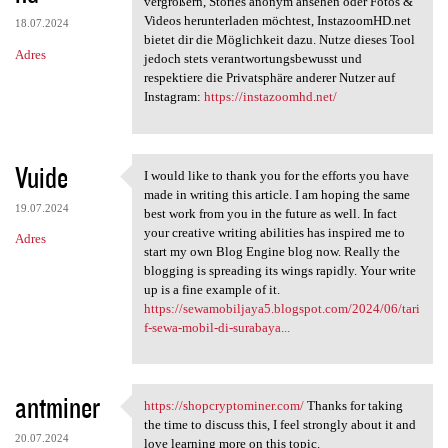
vergrößern, Stories anonym ansehen oder Fotos &
Videos herunterladen möchtest, InstazoomHD.net
18.07.2024
bietet dir die Möglichkeit dazu. Nutze dieses Tool
Adres
jedoch stets verantwortungsbewusst und
respektiere die Privatsphäre anderer Nutzer auf
Instagram:
https://instazoomhd.net/
Vuide
I would like to thank you for the efforts you have
I would like to thank you for
made in writing this article. I am hoping the same
19.07.2024
best work from you in the future as well. In fact
your creative writing abilities has inspired me to
Adres
start my own Blog Engine blog now. Really the
blogging is spreading its wings rapidly. Your write
up is a fine example of it.
https://sewamobiljaya5.blogspot.com/2024/06/tari
f-sewa-mobil-di-surabaya...
antminer
https://shopcryptominer.com/
Thanks for taking
https://shopcryptominer.com/
the time to discuss this, I feel strongly about it and
20.07.2024
love learning more on this topic.