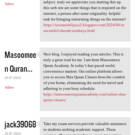
subject. realy we appreciate you starting this up.
Adres
this web site are some things that is required on the
internet, a person after some originality. helpful
task for bringing interesting things on the internet!
https://sewamobiljaya2.blogspot.com/2024/06/se
wa-mobil-daerah-surabaya.html
Masoomee
Nice blog. I enjoyed reading your articles. This is
Nice blog. I enjoyed reading
truly a great read for me. I am from Masoomeen
n Quran...
Quran Academy. In today’s fast-paced world,
convenience matters. Our online platform allows
you to access Shia Quran Classes from the comfort
10.07.2024
of your home, eliminating the need for travel and
Adres
adhering to your busy schedule.
https://masoomeenquranacademy.com/online-shia-
quran-classes/
jack39068
Take my exam services provide valuable assistance
Take my exam services provide
to students seeking academic support. These
10.07.2024