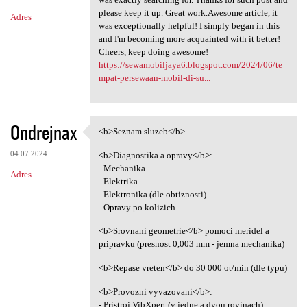
please keep it up. Great work.Awesome article, it
Adres
was exceptionally helpful! I simply began in this
and I'm becoming more acquainted with it better!
Cheers, keep doing awesome!
https://sewamobiljaya6.blogspot.com/2024/06/te
mpat-persewaan-mobil-di-su...
Ondrejnax
<b>Seznam sluzeb</b>
<b>Seznam sluzeb</b>
04.07.2024
<b>Diagnostika a opravy</b>:
- Mechanika
Adres
- Elektrika
- Elektronika (dle obtiznosti)
- Opravy po kolizich
<b>Srovnani geometrie</b> pomoci meridel a
pripravku (presnost 0,003 mm - jemna mechanika)
<b>Repase vreten</b> do 30 000 ot/min (dle typu)
<b>Provozni vyvazovani</b>:
- Pristroj VibXpert (v jedne a dvou rovinach)