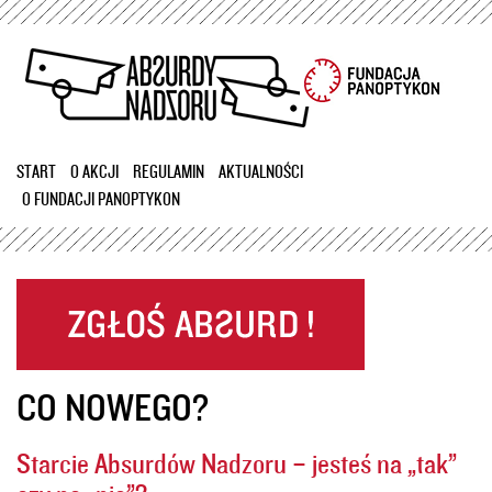
Przejdź
do
treści
START
O AKCJI
REGULAMIN
AKTUALNOŚCI
O FUNDACJI PANOPTYKON
CO NOWEGO?
Starcie Absurdów Nadzoru – jesteś na „tak”