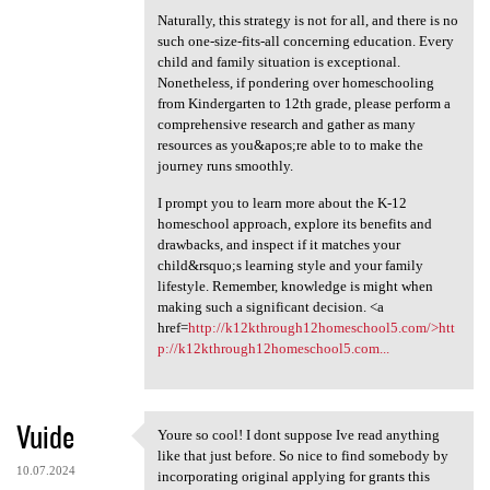
Naturally, this strategy is not for all, and there is no
such one-size-fits-all concerning education. Every
child and family situation is exceptional.
Nonetheless, if pondering over homeschooling
from Kindergarten to 12th grade, please perform a
comprehensive research and gather as many
resources as you&apos;re able to to make the
journey runs smoothly.
I prompt you to learn more about the K-12
homeschool approach, explore its benefits and
drawbacks, and inspect if it matches your
child&rsquo;s learning style and your family
lifestyle. Remember, knowledge is might when
making such a significant decision. <a
href=
http://k12kthrough12homeschool5.com/>htt
p://k12kthrough12homeschool5.com...
Vuide
Youre so cool! I dont suppose Ive read anything
Youre so cool! I dont suppose
like that just before. So nice to find somebody by
10.07.2024
incorporating original applying for grants this