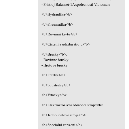
- Pristroj Balanset-1A spolecnosti Vibromera
<b>Hydraulika</b>
<b>Pneumatika</b>
<b>Rovnani krytu</b>
<b>Cisteni a udrzba stroju</b>
<b>Brusky</b>:
- Rovinne brusky
- Hrotove brusky
<b>Frezky</b>
<b>Soustruhy</b>
<b>Vrtacky</b>
<b>Elektroerozivni obrabeci stroje</b>
<b>Jednoucelove stroje</b>
<b>Specialni zarizeni</b>