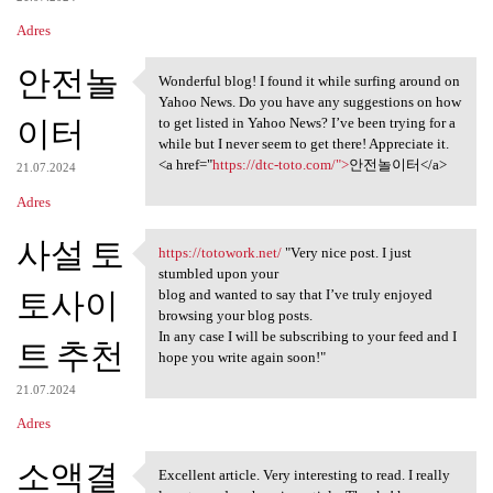
Adres
안전놀
Wonderful blog! I found it while surfing around on
Wonderful blog! I found it
Yahoo News. Do you have any suggestions on how
이터
to get listed in Yahoo News? I’ve been trying for a
while but I never seem to get there! Appreciate it.
<a href="
https://dtc-toto.com/">
안전놀이터</a>
21.07.2024
Adres
사설 토
https://totowork.net/
"Very nice post. I just
https://totowork.net/ "Very
stumbled upon your
토사이
blog and wanted to say that I’ve truly enjoyed
browsing your blog posts.
In any case I will be subscribing to your feed and I
트 추천
hope you write again soon!"
21.07.2024
Adres
소액결
Excellent article. Very interesting to read. I really
Excellent article. Very