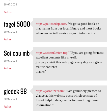
20.07.2024
Adres
togel 5000
https://paitosedap.com/
We got a good book on
https://paitosedap.com/ We
that matter from our local library and most books
20.07.2024
where not as influensive as your information
Adres
Soi cau mb
https://soicau3mien.top/
"If you are going for most
https://soicau3mien.top/ "If
excellent contents like myself,
20.07.2024
just pay a visit this web page every day as it gives
feature contents,
Adres
thanks"
gledek 88
https://jasonizer.com/
"I am genuinely pleased to
https://jasonizer.com/ "I am
glance at this web site posts which consists of
20.07.2024
lots of helpful data, thanks for providing these
information."
Adres