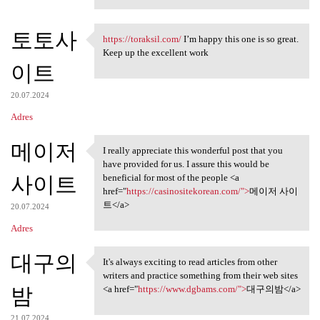
토토사
https://toraksil.com/
I’m happy this one is so great.
https://toraksil.com/ I’m
Keep up the excellent work
이트
20.07.2024
Adres
메이저
I really appreciate this wonderful post that you
I really appreciate this
have provided for us. I assure this would be
사이트
beneficial for most of the people <a
href="
https://casinositekorean.com/">
메이저 사이
트</a>
20.07.2024
Adres
대구의
It's always exciting to read articles from other
It's always exciting to read
writers and practice something from their web sites
밤
<a href="
https://www.dgbams.com/">
대구의밤</a>
21.07.2024