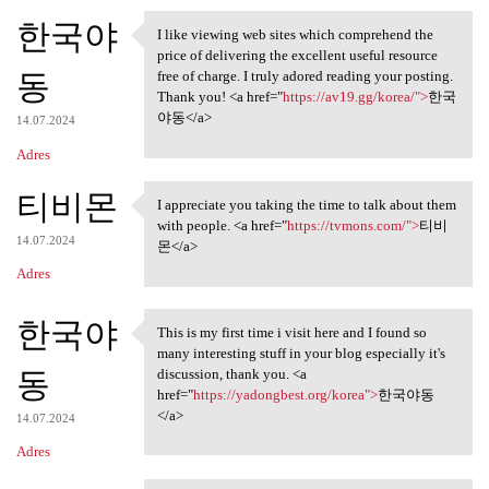
한국야
I like viewing web sites which comprehend the
I like viewing web sites
price of delivering the excellent useful resource
동
free of charge. I truly adored reading your posting.
Thank you! <a href="
https://av19.gg/korea/">
한국
야동</a>
14.07.2024
Adres
티비몬
I appreciate you taking the time to talk about them
I appreciate you taking the
with people. <a href="
https://tvmons.com/">
티비
14.07.2024
몬</a>
Adres
한국야
This is my first time i visit here and I found so
This is my first time i visit
many interesting stuff in your blog especially it's
동
discussion, thank you. <a
href="
https://yadongbest.org/korea">
한국야동
</a>
14.07.2024
Adres