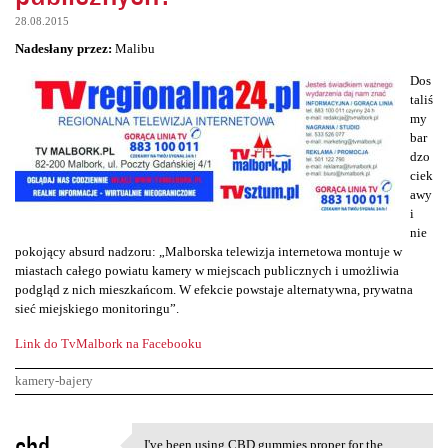
28.08.2015
Nadesłany przez:
Malibu
Dos
taliś
my
bar
dzo
ciek
awy
i
nie
pokojący absurd nadzoru: „Malborska telewizja internetowa montuje w
miastach całego powiatu kamery w miejscach publicznych i umożliwia
podgląd z nich mieszkańcom. W efekcie powstaje alternatywna, prywatna
sieć miejskiego monitoringu”.
Link do TvMalbork na Facebooku
kamery-bajery
K
cbd
I've been using CBD gummies proper for the