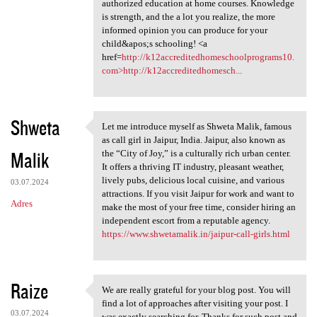
authorized education at home courses. Knowledge
is strength, and the a lot you realize, the more
informed opinion you can produce for your
child&apos;s schooling! <a
href=
http://k12accreditedhomeschoolprograms10.
com>http://k12accreditedhomesch...
Shweta
Let me introduce myself as Shweta Malik, famous
Let me introduce myself as
as call girl in Jaipur, India. Jaipur, also known as
Malik
the “City of Joy,” is a culturally rich urban center.
It offers a thriving IT industry, pleasant weather,
lively pubs, delicious local cuisine, and various
03.07.2024
attractions. If you visit Jaipur for work and want to
Adres
make the most of your free time, consider hiring an
independent escort from a reputable agency.
https://www.shwetamalik.in/jaipur-call-girls.html
Raize
We are really grateful for your blog post. You will
We are really grateful for
find a lot of approaches after visiting your post. I
03.07.2024
was exactly searching for. Thanks for such post and