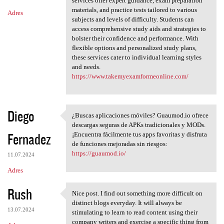
services offer expert guidance, exam preparation
materials, and practice tests tailored to various
Adres
subjects and levels of difficulty. Students can
access comprehensive study aids and strategies to
bolster their confidence and performance. With
flexible options and personalized study plans,
these services cater to individual learning styles
and needs.
https://www.takemyexamformeonline.com/
Diego
¿Buscas aplicaciones móviles? Guaumod.io ofrece
¿Buscas aplicaciones móviles?
descargas seguras de APKs tradicionales y MODs.
Fernadez
¡Encuentra fácilmente tus apps favoritas y disfruta
de funciones mejoradas sin riesgos:
https://guaumod.io/
11.07.2024
Adres
Rush
Nice post. I find out something more difficult on
Nice post. I find out
distinct blogs everyday. It will always be
13.07.2024
stimulating to learn to read content using their
company writers and exercise a specific thing from