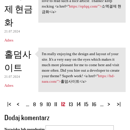
love to read such a nice article. Thanks! keep
제 현금
rocking <a href="
https://eplqq.com/">
소액결제 현
금화</a>
화
21.07.2024
Adres
홀덤사
I'm really enjoying the design and layout of your
I'm really enjoying the
site. It's a very easy on the eyes which makes it
이트
much more pleasant for me to come here and visit
more often. Did you hire out a developer to create
your theme? Superb work! <a href="
https://hd-
21.07.2024
nara.com/">
홀덤사이트</a>
Adres
S
…
8
9
10
11
12
13
14
15
16
…
t
Dodaj komentarz
r
o
Nazwisko lub pseudonim