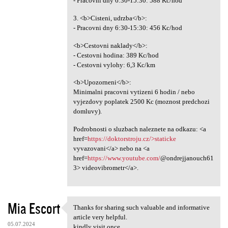
- Pracovni dny 6:30-15:30: 588 Kc/hod
3. <b>Cisteni, udrzba</b>:
- Pracovni dny 6:30-15:30: 456 Kc/hod
<b>Cestovni naklady</b>:
- Cestovni hodina: 389 Kc/hod
- Cestovni vylohy: 6,3 Kc/km
<b>Upozorneni</b>:
Minimalni pracovni vytizeni 6 hodin / nebo
vyjezdovy poplatek 2500 Kc (moznost predchozi
domluvy).
Podrobnosti o sluzbach naleznete na odkazu: <a
href=
https://doktorstroju.cz/>staticke
vyvazovani</a> nebo na <a
href=
https://www.youtube.com/
@ondrejjanouch61
3> videovibrometr</a>.
Mia Escort
Thanks for sharing such valuable and informative
Thanks for sharing such
article very helpful.
05.07.2024
kindly visit once.