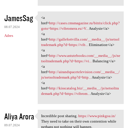
JamesSag
<a
<a href=http://cases
href=
http://cases.cmsmagazine.ru/bitrix/click.php?
08.07.2024
goto=https://vibromera.eu>V...
Analysis</a>
<a
Adres
href=
http://gallefortvilla.com/__media__/js/netsol
trademark.php?d=https://vib...
Elimination</a>
<a
href=
http://www.astutebooks.com/__media__/js/ne
tsoltrademark.php?d=https://vi...
Balancing</a>
<a
href=
http://airandspacetelevision.com/__media__/
js/netsoltrademark.php?d=http...
Analysis</a>
<a
href=
http://kisscatalog.biz/__media__/js/netsoltra
demark.php?d=https://vibrom...
Analysis</a>
Aliya Arora
Incredible post sharing.
https://www.pinkgoa.in/
Incredible post sharing.
They need to take on their own contention while
09.07.2024
perhaps not nothing will happen.