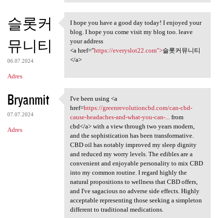
슬롯커
I hope you have a good day today! I enjoyed your
I hope you have a good day
blog. I hope you come visit my blog too. leave
뮤니티
your address
<a href="
https://everyslot22.com">
슬롯커뮤니티
</a>
06.07.2024
Adres
Bryanmit
I've been using <a
I've been using <a href
href=
https://greenrevolutioncbd.com/can-cbd-
07.07.2024
cause-headaches-and-what-you-can-...
from
cbd</a> with a view through two years modern,
Adres
and the sophistication has been transformative.
CBD oil has notably improved my sleep dignity
and reduced my worry levels. The edibles are a
convenient and enjoyable personality to mix CBD
into my common routine. I regard highly the
natural propositions to wellness that CBD offers,
and I've sagacious no adverse side effects. Highly
acceptable representing those seeking a simpleton
different to traditional medications.