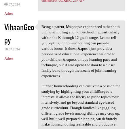
entrances/>JOKER123</a>
09.07.2024
Adres
VihaanGeo
Being a parent, I&apos;ve experienced rather both
Being a parent, I&apos;ve
public schooling and homeschooling, particularly
py
within the K through 12 grade range. Let me tell
you, opting for homeschooling can provide
various boons. It doesn&apos;t just provide a
10.07.2024
personalized educational experience tailored to
Adres
your children&rsquo;s unique learning pace and
technique, but it also opens the door to a closer
family bond through the means of joint learning
experiences.
Further, homeschooling can cultivate a passion for
studying by highlighting your child&rsquo;s
interests. It allows the liberty to probe topics more
intensively, and go beyond standard age-based
grade curriculum. Though hurdles like juggling
different grade levels among siblings may crop up,
well-built, well-prepared planning can definitely
make homeschooling realizable and productive.