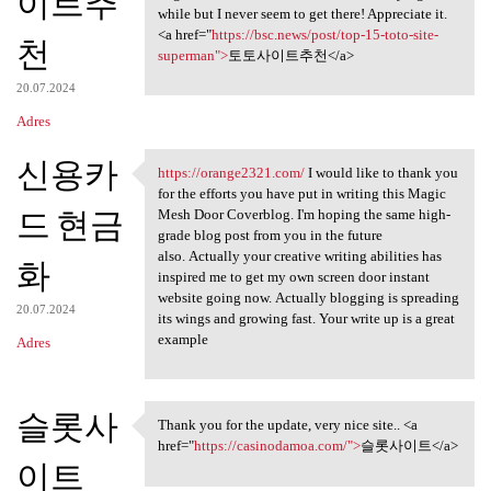
이트추
while but I never seem to get there! Appreciate it.
<a href="
https://bsc.news/post/top-15-toto-site-
천
superman">
토토사이트추천</a>
20.07.2024
Adres
신용카
https://orange2321.com/
I would like to thank you
https://orange2321.com/ I
for the efforts you have put in writing this Magic
드 현금
Mesh Door Coverblog. I'm hoping the same high-
grade blog post from you in the future
also. Actually your creative writing abilities has
화
inspired me to get my own screen door instant
website going now. Actually blogging is spreading
20.07.2024
its wings and growing fast. Your write up is a great
example
Adres
슬롯사
Thank you for the update, very nice site.. <a
Thank you for the update,
href="
https://casinodamoa.com/">
슬롯사이트</a>
이트