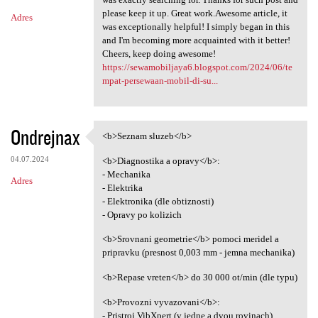
please keep it up. Great work.Awesome article, it
Adres
was exceptionally helpful! I simply began in this
and I'm becoming more acquainted with it better!
Cheers, keep doing awesome!
https://sewamobiljaya6.blogspot.com/2024/06/te
mpat-persewaan-mobil-di-su...
Ondrejnax
<b>Seznam sluzeb</b>
<b>Seznam sluzeb</b>
04.07.2024
<b>Diagnostika a opravy</b>:
- Mechanika
Adres
- Elektrika
- Elektronika (dle obtiznosti)
- Opravy po kolizich
<b>Srovnani geometrie</b> pomoci meridel a
pripravku (presnost 0,003 mm - jemna mechanika)
<b>Repase vreten</b> do 30 000 ot/min (dle typu)
<b>Provozni vyvazovani</b>:
- Pristroj VibXpert (v jedne a dvou rovinach)