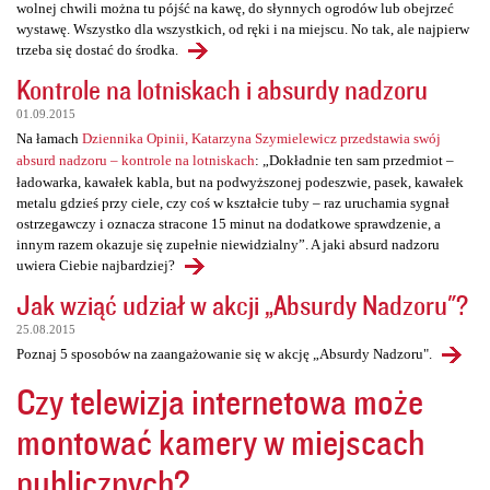
wolnej chwili można tu pójść na kawę, do słynnych ogrodów lub obejrzeć
wystawę. Wszystko dla wszystkich, od ręki i na miejscu. No tak, ale najpierw
trzeba się dostać do środka.
Kontrole na lotniskach i absurdy nadzoru
01.09.2015
Na łamach
Dziennika Opinii, Katarzyna Szymielewicz przedstawia swój
absurd nadzoru – kontrole na lotniskach
: „Dokładnie ten sam przedmiot –
ładowarka, kawałek kabla, but na podwyższonej podeszwie, pasek, kawałek
metalu gdzieś przy ciele, czy coś w kształcie tuby – raz uruchamia sygnał
ostrzegawczy i oznacza stracone 15 minut na dodatkowe sprawdzenie, a
innym razem okazuje się zupełnie niewidzialny”. A jaki absurd nadzoru
uwiera Ciebie najbardziej?
Jak wziąć udział w akcji „Absurdy Nadzoru"?
25.08.2015
Poznaj 5 sposobów na zaangażowanie się w akcję „Absurdy Nadzoru".
Czy telewizja internetowa może
montować kamery w miejscach
publicznych?