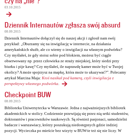
czy na „nie”?
03.10.2015
Dziennik Internautów zgłasza swój absurd
08.09.2015
Dziennik Internautów dołączył się do naszej akcji i zgłosił nam swój
przykład: „Oburzamy się na inwigilację w internecie, na działania
amerykańskich służb, ale co wiemy o inwigilacji na własnym podwórku?
Czy myślałeś, że gdy stoisz sobie pod blokiem, możesz być ciągle
obserwowany np. przez człowieka ze straży miejskiej, który siedzi przy
biurku i pije kawę? Czy myślałeś, ile naprawdę kamer może być w Twojej
okolicy? A może spojrzysz na mapkę, która może to ukazywać?”. Polecamy
artykuł Marcina Maja:
Ktoś nasikał pod kamerą, czyli inwigilacja z
perspektywy własnego podwórka
.
Checkpoint BUW
08.09.2015
Biblioteka Uniwersytecka w Warszawie. Jedna z najważniejszych bibliotek
akademickich w stolicy. Codziennie przewijają się przez nią setki studentów,
doktorantów i pracowników naukowych. Są również pasjonaci, samodzielni
badacze i warszawiacy, którzy poszukują niedostępnych gdzie indziej
pozycji. Wycieczka po mieście bez wizyty w BUW-ie też się nie liczy. W