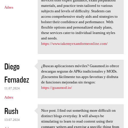
services offer expert guidance, exam preparation
materials, and practice tests tailored to various
Adres
subjects and levels of difficulty. Students can
access comprehensive study aids and strategies to
bolster their confidence and performance. With
flexible options and personalized study plans,
these services cater to individual learning styles
and needs.
https://www.takemyexamformeonline.com/
Diego
¿Buscas aplicaciones móviles? Guaumod.io ofrece
¿Buscas aplicaciones móviles?
descargas seguras de APKs tradicionales y MODs.
Fernadez
¡Encuentra fácilmente tus apps favoritas y disfruta
de funciones mejoradas sin riesgos:
https://guaumod.io/
11.07.2024
Adres
Rush
Nice post. I find out something more difficult on
Nice post. I find out
distinct blogs everyday. It will always be
13.07.2024
stimulating to learn to read content using their
company writers and exercise a specific thing from