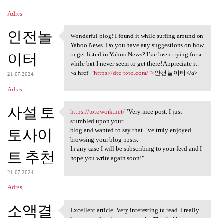
Adres
안전놀
Wonderful blog! I found it while surfing around on
Wonderful blog! I found it
Yahoo News. Do you have any suggestions on how
이터
to get listed in Yahoo News? I’ve been trying for a
while but I never seem to get there! Appreciate it.
<a href="
https://dtc-toto.com/">
안전놀이터</a>
21.07.2024
Adres
사설 토
https://totowork.net/
"Very nice post. I just
https://totowork.net/ "Very
stumbled upon your
토사이
blog and wanted to say that I’ve truly enjoyed
browsing your blog posts.
In any case I will be subscribing to your feed and I
트 추천
hope you write again soon!"
21.07.2024
Adres
소액결
Excellent article. Very interesting to read. I really
Excellent article. Very