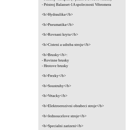
- Pristroj Balanset-1A spolecnosti Vibromera
<b>Hydraulika</b>
<b>Pneumatika</b>
<b>Rovnani krytu</b>
<b>Cisteni a udrzba stroju</b>
<b>Brusky</b>:
- Rovinne brusky
- Hrotove brusky
<b>Frezky</b>
<b>Soustruhy</b>
<b>Vrtacky</b>
<b>Elektroerozivni obrabeci stroje</b>
<b>Jednoucelove stroje</b>
<b>Specialni zarizeni</b>