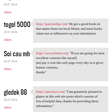
20.07.2024
Adres
togel 5000
https://paitosedap.com/
We got a good book on
https://paitosedap.com/ We
that matter from our local library and most books
20.07.2024
where not as influensive as your information
Adres
Soi cau mb
https://soicau3mien.top/
"If you are going for most
https://soicau3mien.top/ "If
excellent contents like myself,
20.07.2024
just pay a visit this web page every day as it gives
feature contents,
Adres
thanks"
gledek 88
https://jasonizer.com/
"I am genuinely pleased to
https://jasonizer.com/ "I am
glance at this web site posts which consists of
20.07.2024
lots of helpful data, thanks for providing these
information."
Adres