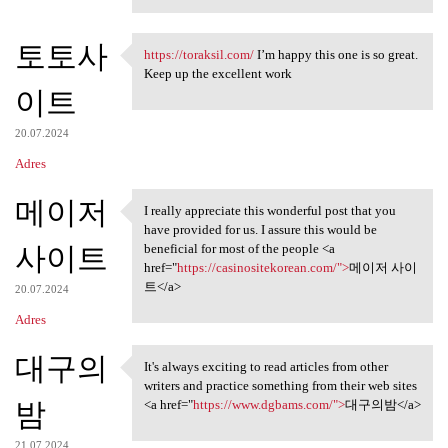
토토사
https://toraksil.com/
I’m happy this one is so great.
https://toraksil.com/ I’m
Keep up the excellent work
이트
20.07.2024
Adres
메이저
I really appreciate this wonderful post that you
I really appreciate this
have provided for us. I assure this would be
사이트
beneficial for most of the people <a
href="
https://casinositekorean.com/">
메이저 사이
트</a>
20.07.2024
Adres
대구의
It's always exciting to read articles from other
It's always exciting to read
writers and practice something from their web sites
밤
<a href="
https://www.dgbams.com/">
대구의밤</a>
21.07.2024