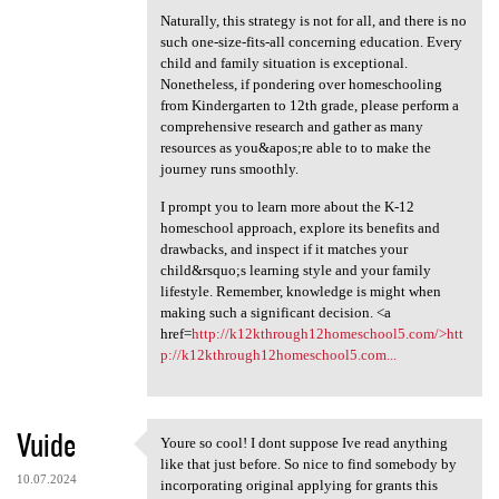
Naturally, this strategy is not for all, and there is no
such one-size-fits-all concerning education. Every
child and family situation is exceptional.
Nonetheless, if pondering over homeschooling
from Kindergarten to 12th grade, please perform a
comprehensive research and gather as many
resources as you&apos;re able to to make the
journey runs smoothly.
I prompt you to learn more about the K-12
homeschool approach, explore its benefits and
drawbacks, and inspect if it matches your
child&rsquo;s learning style and your family
lifestyle. Remember, knowledge is might when
making such a significant decision. <a
href=
http://k12kthrough12homeschool5.com/>htt
p://k12kthrough12homeschool5.com...
Vuide
Youre so cool! I dont suppose Ive read anything
Youre so cool! I dont suppose
like that just before. So nice to find somebody by
10.07.2024
incorporating original applying for grants this