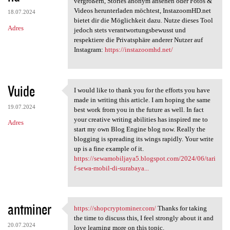
vergrößern, Stories anonym ansehen oder Fotos &
Videos herunterladen möchtest, InstazoomHD.net
18.07.2024
bietet dir die Möglichkeit dazu. Nutze dieses Tool
Adres
jedoch stets verantwortungsbewusst und
respektiere die Privatsphäre anderer Nutzer auf
Instagram:
https://instazoomhd.net/
Vuide
I would like to thank you for the efforts you have
I would like to thank you for
made in writing this article. I am hoping the same
19.07.2024
best work from you in the future as well. In fact
your creative writing abilities has inspired me to
Adres
start my own Blog Engine blog now. Really the
blogging is spreading its wings rapidly. Your write
up is a fine example of it.
https://sewamobiljaya5.blogspot.com/2024/06/tari
f-sewa-mobil-di-surabaya...
antminer
https://shopcryptominer.com/
Thanks for taking
https://shopcryptominer.com/
the time to discuss this, I feel strongly about it and
20.07.2024
love learning more on this topic.