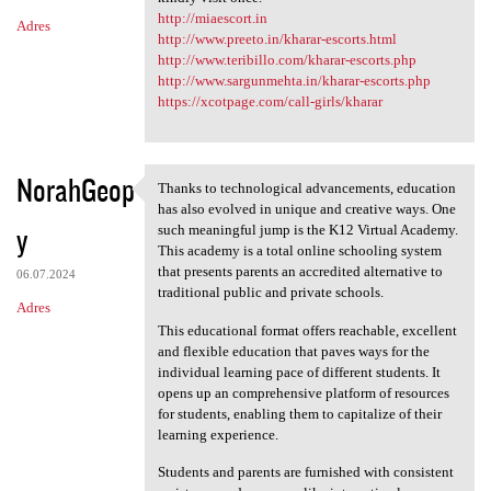
http://miaescort.in
Adres
http://www.preeto.in/kharar-escorts.html
http://www.teribillo.com/kharar-escorts.php
http://www.sargunmehta.in/kharar-escorts.php
https://xcotpage.com/call-girls/kharar
NorahGeop
Thanks to technological advancements, education
Thanks to technological
has also evolved in unique and creative ways. One
y
such meaningful jump is the K12 Virtual Academy.
This academy is a total online schooling system
that presents parents an accredited alternative to
06.07.2024
traditional public and private schools.
Adres
This educational format offers reachable, excellent
and flexible education that paves ways for the
individual learning pace of different students. It
opens up an comprehensive platform of resources
for students, enabling them to capitalize of their
learning experience.
Students and parents are furnished with consistent