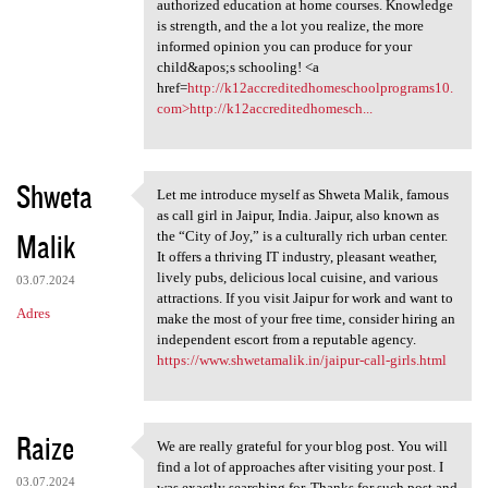
authorized education at home courses. Knowledge
is strength, and the a lot you realize, the more
informed opinion you can produce for your
child&apos;s schooling! <a
href=
http://k12accreditedhomeschoolprograms10.
com>http://k12accreditedhomesch...
Shweta
Let me introduce myself as Shweta Malik, famous
Let me introduce myself as
as call girl in Jaipur, India. Jaipur, also known as
Malik
the “City of Joy,” is a culturally rich urban center.
It offers a thriving IT industry, pleasant weather,
lively pubs, delicious local cuisine, and various
03.07.2024
attractions. If you visit Jaipur for work and want to
Adres
make the most of your free time, consider hiring an
independent escort from a reputable agency.
https://www.shwetamalik.in/jaipur-call-girls.html
Raize
We are really grateful for your blog post. You will
We are really grateful for
find a lot of approaches after visiting your post. I
03.07.2024
was exactly searching for. Thanks for such post and