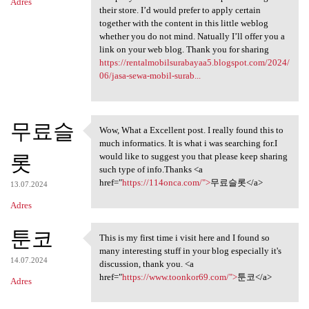
Adres
their store. I’d would prefer to apply certain
together with the content in this little weblog
whether you do not mind. Natually I’ll offer you a
link on your web blog. Thank you for sharing
https://rentalmobilsurabayaa5.blogspot.com/2024/
06/jasa-sewa-mobil-surab...
무료슬
Wow, What a Excellent post. I really found this to
Wow, What a Excellent post. I
much informatics. It is what i was searching for.I
롯
would like to suggest you that please keep sharing
such type of info.Thanks <a
href="
https://114onca.com/">
무료슬롯</a>
13.07.2024
Adres
툰코
This is my first time i visit here and I found so
This is my first time i visit
many interesting stuff in your blog especially it's
14.07.2024
discussion, thank you. <a
href="
https://www.toonkor69.com/">
툰코</a>
Adres