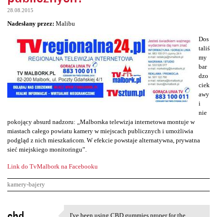
28.08.2015
Nadesłany przez:
Malibu
Dos
taliś
my
bar
dzo
ciek
awy
i
nie
pokojący absurd nadzoru: „Malborska telewizja internetowa montuje w
miastach całego powiatu kamery w miejscach publicznych i umożliwia
podgląd z nich mieszkańcom. W efekcie powstaje alternatywna, prywatna
sieć miejskiego monitoringu”.
Link do TvMalbork na Facebooku
kamery-bajery
K
cbd
I've been using CBD gummies proper for the