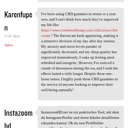
Karenfupe
I've been using CBD gummies in return or a year
I've been using CBD gummies
now, and I can't think how much they've improved
n
my life like
https://www.cornbreadhemp.com/collections/cbd-
cream
! The flavors are hush appetizing, making it
17.07.2024
a attractive division of my day after day routine.
Adres
My anxiety and stress levels partake of
significantly decreased, and my sleep quality has
improved tremendously. I wake up feeling more
refreshed and energetic. However, I've noticed a
crumb of drowsiness during the era, and I wish the
effects lasted a tittle longer. Despite these one-
horse issues, I highly push these CBD gummies in
the service of anyone looking to improve their
well-being naturally!
Instazoom
InstazoomHD.net ist ein praktisches Tool, mit dem
InstazoomHD.net ist ein
du Instagram-Profile und deren Inhalte detaillierter
hd
erkunden kannst. Ob du nun Profilbilder