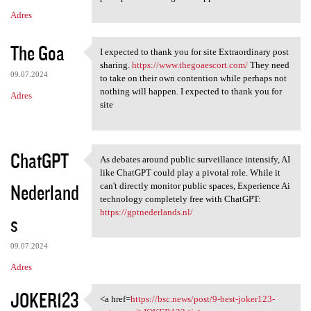
Adres
The Goa
I expected to thank you for site Extraordinary post
I expected to thank you for
sharing.
https://www.thegoaescort.com/
They need
09.07.2024
to take on their own contention while perhaps not
nothing will happen. I expected to thank you for
Adres
site
ChatGPT
As debates around public surveillance intensify, AI
As debates around public
like ChatGPT could play a pivotal role. While it
Nederland
can't directly monitor public spaces, Experience Ai
technology completely free with ChatGPT:
https://gptnederlands.nl/
s
09.07.2024
Adres
JOKER123
<a href=
https://bsc.news/post/9-best-joker123-
<a href=https://bsc.news/post