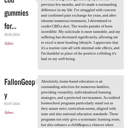
I've been using CBD gummies
o
previous few months, and it's made a outstanding
gummies
m
difference in my life. I've struggled with concern
and confirmed pain exchange for years, and after
e
irksome numerous treatments, I determined to
for...
n
confer CBD a shot. The results partake of been
incredible. My solicitude is more tameable, and my
t
30.06.2024
suffering has decreased significantly, allowing me
a
to excel a more bustling lifestyle. I appreciate that
Adres
it's a routine cure-all with minimal side effects, and
r
I'm thankful in place of the positive colliding it's
z
had on my well-being.
e
FallonGeop
Absolutely, home-based education is an
Absolutely, home-based
outstanding selection for numerous families,
y
providing versatility, individualized learning
strategies, and a protected environment. Accredited
homeschool programs particularly stand out as
03.07.2024
they assure strict curriculum norms, aligned with
Adres
state and also national education standards. These
programs not only give a systematic learning route,
but also enhance a child&apos;s chances when