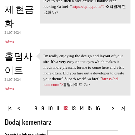
love to read such a nice article. Thanks! keep
제 현금
rocking <a href="
https://eplqq.com/">
소액결제 현
금화</a>
화
21.07.2024
Adres
홀덤사
I'm really enjoying the design and layout of your
I'm really enjoying the
site. It's a very easy on the eyes which makes it
이트
much more pleasant for me to come here and visit
more often. Did you hire out a developer to create
your theme? Superb work! <a href="
https://hd-
21.07.2024
nara.com/">
홀덤사이트</a>
Adres
S
…
8
9
10
11
12
13
14
15
16
…
t
Dodaj komentarz
r
o
Nazwisko lub pseudonim