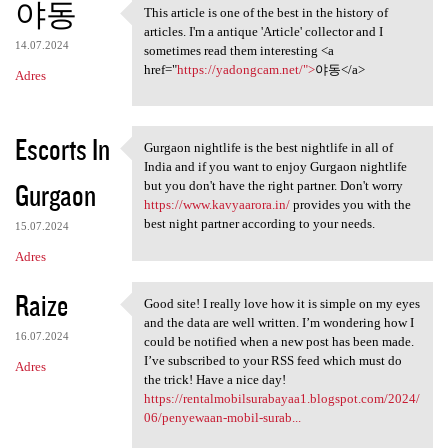
야동
This article is one of the best in the history of
This article is one of the
articles. I'm a antique 'Article' collector and I
14.07.2024
sometimes read them interesting <a
href="
https://yadongcam.net/">
야동</a>
Adres
Escorts In
Gurgaon nightlife is the best nightlife in all of
Gurgaon nightlife is the best
India and if you want to enjoy Gurgaon nightlife
Gurgaon
but you don't have the right partner. Don't worry
https://www.kavyaarora.in/
provides you with the
best night partner according to your needs.
15.07.2024
Adres
Raize
Good site! I really love how it is simple on my eyes
Good site! I really love how
and the data are well written. I’m wondering how I
16.07.2024
could be notified when a new post has been made.
I’ve subscribed to your RSS feed which must do
Adres
the trick! Have a nice day!
https://rentalmobilsurabayaa1.blogspot.com/2024/
06/penyewaan-mobil-surab...