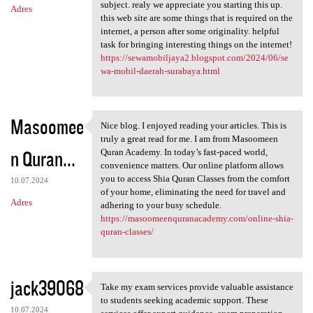
subject. realy we appreciate you starting this up.
Adres
this web site are some things that is required on the
internet, a person after some originality. helpful
task for bringing interesting things on the internet!
https://sewamobiljaya2.blogspot.com/2024/06/se
wa-mobil-daerah-surabaya.html
Masoomee
Nice blog. I enjoyed reading your articles. This is
Nice blog. I enjoyed reading
truly a great read for me. I am from Masoomeen
n Quran...
Quran Academy. In today’s fast-paced world,
convenience matters. Our online platform allows
you to access Shia Quran Classes from the comfort
10.07.2024
of your home, eliminating the need for travel and
Adres
adhering to your busy schedule.
https://masoomeenquranacademy.com/online-shia-
quran-classes/
jack39068
Take my exam services provide valuable assistance
Take my exam services provide
to students seeking academic support. These
10.07.2024