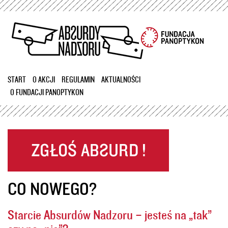
Przejdź
do
treści
START
O AKCJI
REGULAMIN
AKTUALNOŚCI
O FUNDACJI PANOPTYKON
CO NOWEGO?
Starcie Absurdów Nadzoru – jesteś na „tak”