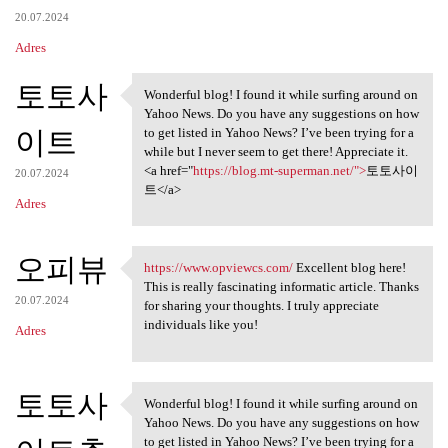
20.07.2024
Adres
토토사
Wonderful blog! I found it while surfing around on
Wonderful blog! I found it
Yahoo News. Do you have any suggestions on how
이트
to get listed in Yahoo News? I’ve been trying for a
while but I never seem to get there! Appreciate it.
<a href="
https://blog.mt-superman.net/">
토토사이
20.07.2024
트</a>
Adres
오피뷰
https://www.opviewcs.com/
Excellent blog here!
https://www.opviewcs.com/
This is really fascinating informatic article. Thanks
20.07.2024
for sharing your thoughts. I truly appreciate
individuals like you!
Adres
토토사
Wonderful blog! I found it while surfing around on
Wonderful blog! I found it
Yahoo News. Do you have any suggestions on how
to get listed in Yahoo News? I’ve been trying for a