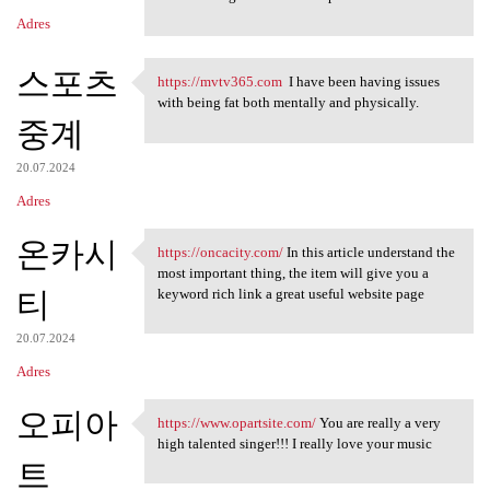
Adres
스포츠
https://mvtv365.com
I have been having issues
https://mvtv365.com I have
with being fat both mentally and physically.
중계
20.07.2024
Adres
온카시
https://oncacity.com/
In this article understand the
https://oncacity.com/ In this
most important thing, the item will give you a
티
keyword rich link a great useful website page
20.07.2024
Adres
오피아
https://www.opartsite.com/
You are really a very
https://www.opartsite.com/
high talented singer!!! I really love your music
트