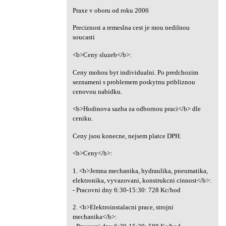
Praxe v oboru od roku 2006
Preciznost a remeslna cest je mou nedilnou
soucasti
<b>Ceny sluzeb</b>:
Ceny mohou byt individualni. Po predchozim
seznameni s problemem poskytnu pribliznou
cenovou nabidku.
<b>Hodinova sazba za odbornou praci</b> dle
ceniku.
Ceny jsou konecne, nejsem platce DPH.
<b>Ceny</b>:
1. <b>Jemna mechanika, hydraulika, pneumatika,
elektronika, vyvazovani, konstrukcni cinnost</b>:
- Pracovni dny 6:30-15:30: 728 Kc/hod
2. <b>Elektroinstalacni prace, strojni
mechanika</b>: