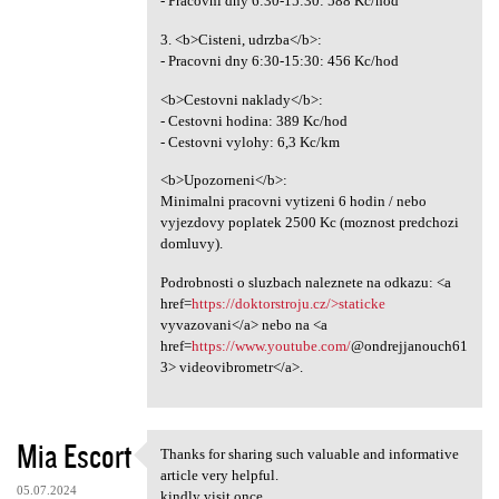
- Pracovni dny 6:30-15:30: 588 Kc/hod
3. <b>Cisteni, udrzba</b>:
- Pracovni dny 6:30-15:30: 456 Kc/hod
<b>Cestovni naklady</b>:
- Cestovni hodina: 389 Kc/hod
- Cestovni vylohy: 6,3 Kc/km
<b>Upozorneni</b>:
Minimalni pracovni vytizeni 6 hodin / nebo
vyjezdovy poplatek 2500 Kc (moznost predchozi
domluvy).
Podrobnosti o sluzbach naleznete na odkazu: <a
href=
https://doktorstroju.cz/>staticke
vyvazovani</a> nebo na <a
href=
https://www.youtube.com/
@ondrejjanouch61
3> videovibrometr</a>.
Mia Escort
Thanks for sharing such valuable and informative
Thanks for sharing such
article very helpful.
05.07.2024
kindly visit once.