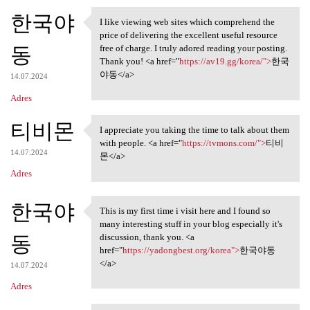
한국야
I like viewing web sites which comprehend the
I like viewing web sites
price of delivering the excellent useful resource
동
free of charge. I truly adored reading your posting.
Thank you! <a href="
https://av19.gg/korea/">
한국
야동</a>
14.07.2024
Adres
티비몬
I appreciate you taking the time to talk about them
I appreciate you taking the
with people. <a href="
https://tvmons.com/">
티비
14.07.2024
몬</a>
Adres
한국야
This is my first time i visit here and I found so
This is my first time i visit
many interesting stuff in your blog especially it's
동
discussion, thank you. <a
href="
https://yadongbest.org/korea">
한국야동
</a>
14.07.2024
Adres