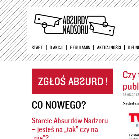
START
O AKCJI
REGULAMIN
AKTUALNOŚCI
O FUN
Czy 
publ
28.08.201
CO NOWEGO?
Nadesłan
Starcie Absurdów Nadzoru
– jesteś na „tak” czy na
„nie”?