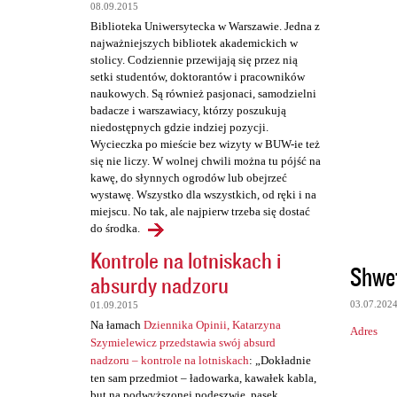
08.09.2015
Biblioteka Uniwersytecka w Warszawie. Jedna z
najważniejszych bibliotek akademickich w
stolicy. Codziennie przewijają się przez nią
setki studentów, doktorantów i pracowników
naukowych. Są również pasjonaci, samodzielni
badacze i warszawiacy, którzy poszukują
niedostępnych gdzie indziej pozycji.
Wycieczka po mieście bez wizyty w BUW-ie też
się nie liczy. W wolnej chwili można tu pójść na
kawę, do słynnych ogrodów lub obejrzeć
wystawę. Wszystko dla wszystkich, od ręki i na
miejscu. No tak, ale najpierw trzeba się dostać
do środka.
Kontrole na lotniskach i
Shwe
absurdy nadzoru
03.07.202
01.09.2015
Na łamach
Dziennika Opinii, Katarzyna
Adres
Szymielewicz przedstawia swój absurd
nadzoru – kontrole na lotniskach
: „Dokładnie
ten sam przedmiot – ładowarka, kawałek kabla,
but na podwyższonej podeszwie, pasek,