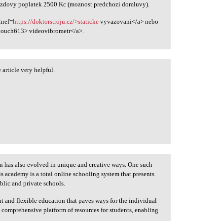
jezdovy poplatek 2500 Kc (moznost predchozi domluvy).
href=
https://doktorstroju.cz/>staticke
vyvazovani</a> nebo
ouch613> videovibrometr</a>.
article very helpful.
 has also evolved in unique and creative ways. One such
 academy is a total online schooling system that presents
ublic and private schools.
nt and flexible education that paves ways for the individual
an comprehensive platform of resources for students, enabling