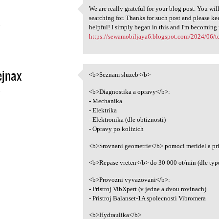
We are really grateful for your blog post. You will
We are really grateful for
searching for. Thanks for such post and please ke
4
helpful! I simply began in this and I'm becoming
https://sewamobiljaya6.blogspot.com/2024/06/te
ejnax
<b>Seznam sluzeb</b>
<b>Seznam sluzeb</b>
4
<b>Diagnostika a opravy</b>:
- Mechanika
- Elektrika
- Elektronika (dle obtiznosti)
- Opravy po kolizich
<b>Srovnani geometrie</b> pomoci meridel a pr
<b>Repase vreten</b> do 30 000 ot/min (dle typ
<b>Provozni vyvazovani</b>:
- Pristroj VibXpert (v jedne a dvou rovinach)
- Pristroj Balanset-1A spolecnosti Vibromera
<b>Hydraulika</b>