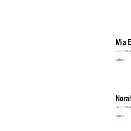
Mia E
05.07.202
Adres
Nora
06.07.202
Adres