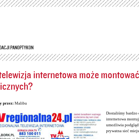
Przejdź
do
treści
DACJI PANOPTYKON
telewizja internetowa może montowa
icznych?
5
y przez:
Malibu
Dostaliśmy bardzo 
internetowa montuj
umożliwia podgląd 
prywatna sieć miej