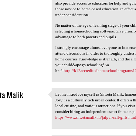
also provide access to educators for help and gu
those novice to home-based education, in effect
under consideration.
No matter of the age or learning stage of your c
selecting a homeschooling software. Give priority 
advantage to both parents and pupils.
I strongly encourage almost everyone to immerse e
attend discussions in order to thoroughly unders
home courses. Knowledge is strength, and the a l
your child&apos;s schooling! <a
href=
http://k12accreditedhomeschoolprograms10
ta Malik
Let me introduce myself as Shweta Malik, famous as
Let me introduce myself as
Joy,” is a culturally rich urban center. It offers a
4
local cuisine, and various attractions. If you vis
consider hiring an independent escort from a rep
https://www.shwetamalik.in/jaipur-call-girls.htm