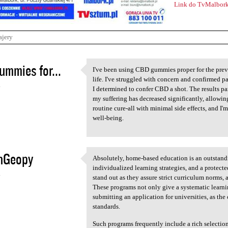
Link do TvMalbork
ajery
ummies for...
I've been using CBD gummies proper for the prev
I've been using CBD gummies
life. I've struggled with concern and confirmed p
4
I determined to confer CBD a shot. The results pa
my suffering has decreased significantly, allowing 
routine cure-all with minimal side effects, and I'
well-being.
onGeopy
Absolutely, home-based education is an outstandi
Absolutely, home-based
individualized learning strategies, and a protec
4
stand out as they assure strict curriculum norms, 
These programs not only give a systematic learn
submitting an application for universities, as th
standards.
Such programs frequently include a rich selectio