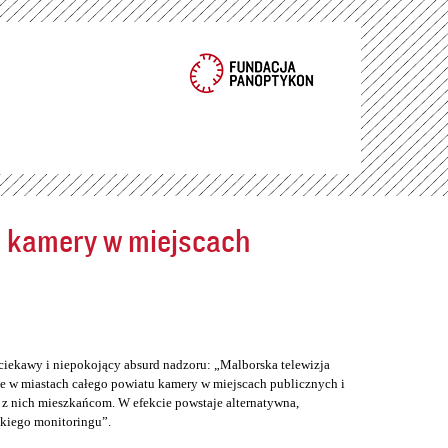
ć kamery w miejscach
ciekawy i niepokojący absurd nadzoru: „Malborska telewizja
e w miastach całego powiatu kamery w miejscach publicznych i
z nich mieszkańcom. W efekcie powstaje alternatywna,
skiego monitoringu”.