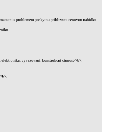
znameni s problemem poskytnu pribliznou cenovou nabidku.
eniku.
 elektronika, vyvazovani, konstrukcni cinnost</b>:
</b>: