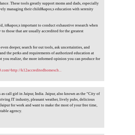
idance. These tools greatly support moms and dads, especially
ively managing their child&apos;s education with serenity
hild, it&apos;s important to conduct exhaustive research when
to those that are usually accredited for the greatest
ven deeper, search for out tools, ask uncertainties, and
tand the perks and requirements of authorized education at
ot you realize, the more informed opinion you can produce for
.com>http://k12accreditedhomesch...
 call girl in Jaipur, India. Jaipur, also known as the “City of
 thriving IT industry, pleasant weather, lively pubs, delicious
it Jaipur for work and want to make the most of your free time,
utable agency.
l