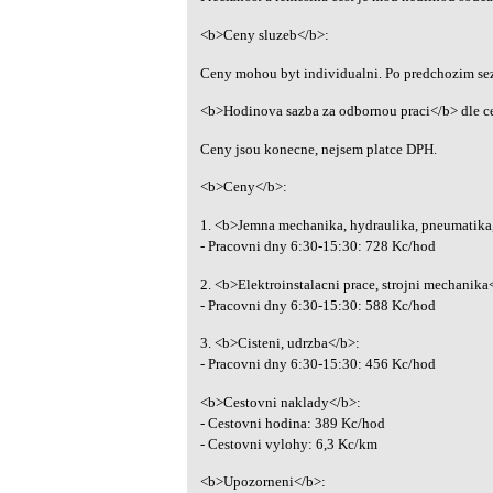
<b>Ceny sluzeb</b>:
Ceny mohou byt individualni. Po predchozim se
<b>Hodinova sazba za odbornou praci</b> dle c
Ceny jsou konecne, nejsem platce DPH.
<b>Ceny</b>:
1. <b>Jemna mechanika, hydraulika, pneumatika,
- Pracovni dny 6:30-15:30: 728 Kc/hod
2. <b>Elektroinstalacni prace, strojni mechanika
- Pracovni dny 6:30-15:30: 588 Kc/hod
3. <b>Cisteni, udrzba</b>:
- Pracovni dny 6:30-15:30: 456 Kc/hod
<b>Cestovni naklady</b>:
- Cestovni hodina: 389 Kc/hod
- Cestovni vylohy: 6,3 Kc/km
<b>Upozorneni</b>: