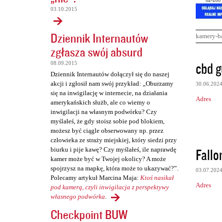
03.10.2015
Dziennik Internautów
kamery-b
zgłasza swój absurd
K
cbd g
08.09.2015
o
Dziennik Internautów dołączył się do naszej
akcji i zgłosił nam swój przykład: „Oburzamy
30.06.202
m
się na inwigilację w internecie, na działania
Adres
e
amerykańskich służb, ale co wiemy o
inwigilacji na własnym podwórku? Czy
n
myślałeś, że gdy stoisz sobie pod blokiem,
t
możesz być ciągle obserwowany np. przez
człowieka ze straży miejskiej, który siedzi przy
a
Fall
biurku i pije kawę? Czy myślałeś, ile naprawdę
r
kamer może być w Twojej okolicy? A może
spojrzysz na mapkę, która może to ukazywać?”.
z
03.07.202
Polecamy artykuł Marcina Maja:
Ktoś nasikał
e
Adres
pod kamerą, czyli inwigilacja z perspektywy
własnego podwórka
.
Checkpoint BUW