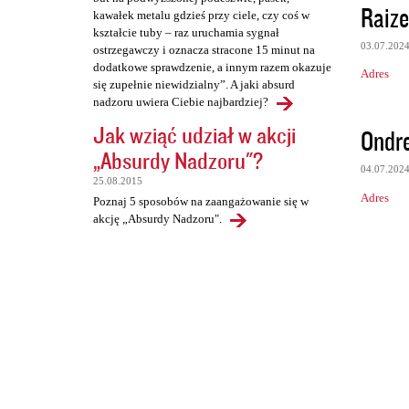
Raize
kawałek metalu gdzieś przy ciele, czy coś w
kształcie tuby – raz uruchamia sygnał
03.07.202
ostrzegawczy i oznacza stracone 15 minut na
dodatkowe sprawdzenie, a innym razem okazuje
Adres
się zupełnie niewidzialny”. A jaki absurd
nadzoru uwiera Ciebie najbardziej?
Jak wziąć udział w akcji
Ondr
„Absurdy Nadzoru"?
04.07.202
25.08.2015
Adres
Poznaj 5 sposobów na zaangażowanie się w
akcję „Absurdy Nadzoru".