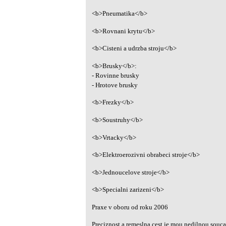
<b>Pneumatika</b>
<b>Rovnani krytu</b>
<b>Cisteni a udrzba stroju</b>
<b>Brusky</b>:
- Rovinne brusky
- Hrotove brusky
<b>Frezky</b>
<b>Soustruhy</b>
<b>Vrtacky</b>
<b>Elektroerozivni obrabeci stroje</b>
<b>Jednoucelove stroje</b>
<b>Specialni zarizeni</b>
Praxe v oboru od roku 2006
Preciznost a remeslna cest je mou nedilnou souca