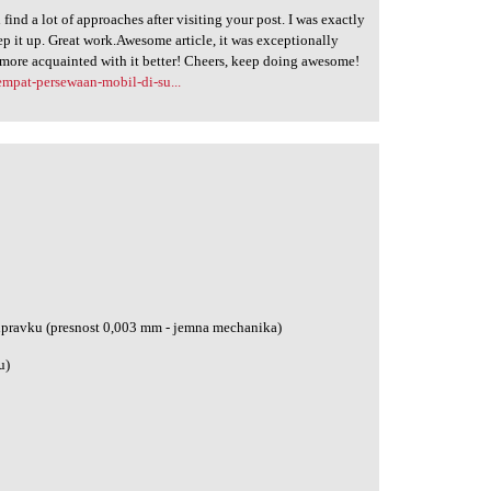
 find a lot of approaches after visiting your post. I was exactly
ep it up. Great work.Awesome article, it was exceptionally
 more acquainted with it better! Cheers, keep doing awesome!
mpat-persewaan-mobil-di-su...
ipravku (presnost 0,003 mm - jemna mechanika)
u)