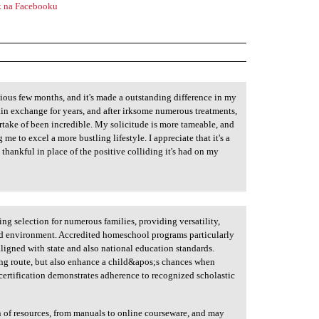
 na Facebooku
ious few months, and it's made a outstanding difference in my
ain exchange for years, and after irksome numerous treatments,
rtake of been incredible. My solicitude is more tameable, and
me to excel a more bustling lifestyle. I appreciate that it's a
m thankful in place of the positive colliding it's had on my
ng selection for numerous families, providing versatility,
ted environment. Accredited homeschool programs particularly
aligned with state and also national education standards.
ing route, but also enhance a child&apos;s chances when
e certification demonstrates adherence to recognized scholastic
n of resources, from manuals to online courseware, and may