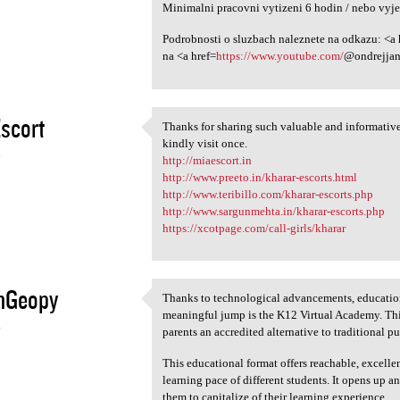
Minimalni pracovni vytizeni 6 hodin / nebo vy
Podrobnosti o sluzbach naleznete na odkazu: <a 
na <a href=
https://www.youtube.com/
@ondrejjan
scort
Thanks for sharing such valuable and informative 
Thanks for sharing such
kindly visit once.
4
http://miaescort.in
http://www.preeto.in/kharar-escorts.html
http://www.teribillo.com/kharar-escorts.php
http://www.sargunmehta.in/kharar-escorts.php
https://xcotpage.com/call-girls/kharar
hGeopy
Thanks to technological advancements, education
Thanks to technological
meaningful jump is the K12 Virtual Academy. This
4
parents an accredited alternative to traditional p
This educational format offers reachable, excelle
learning pace of different students. It opens up 
them to capitalize of their learning experience.