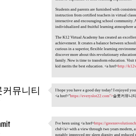
Students and parents are furnished with consistent
instruction from certified teachers in virtual cla
interactive and encouraging school community. All 
individualized and fruitful learning atmosphere 
The K12 Virtual Academy has created an excelle
achievement. It creates a balance between schooling
curious in a superior, flexible learning environmen
discover more about this revolutionary education
family. Now is time to transform education. Visi
kid merits the best education. <a href=
http://k12
롯커뮤니티
I hope you have a good day today! I enjoyed your
I hope you have a good day
<a href="
https://everyslot22.com">
슬롯커뮤니티<
4
nmit
I've been using <a href=
https://greenrevolutionc
I've been using <a href
cbd</a> with a view through two years modern, a
4
notably improved my sleep dignity and reduced m