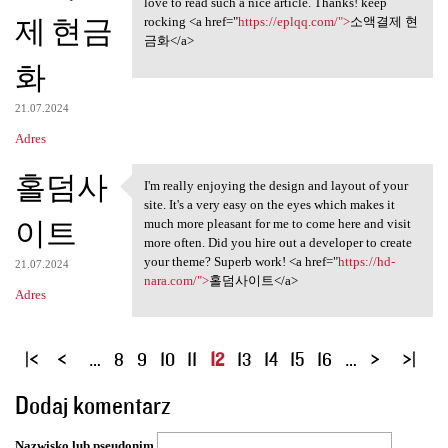
love to read such a nice article. Thanks! keep
제 현금
rocking <a href="
https://eplqq.com/">
소액결제 현
금화</a>
화
21.07.2024
Adres
홀덤사
I'm really enjoying the design and layout of your
I'm really enjoying the
site. It's a very easy on the eyes which makes it
이트
much more pleasant for me to come here and visit
more often. Did you hire out a developer to create
your theme? Superb work! <a href="
https://hd-
21.07.2024
nara.com/">
홀덤사이트</a>
Adres
S
…
8
9
10
11
12
13
14
15
16
…
t
Dodaj komentarz
r
o
Nazwisko lub pseudonim