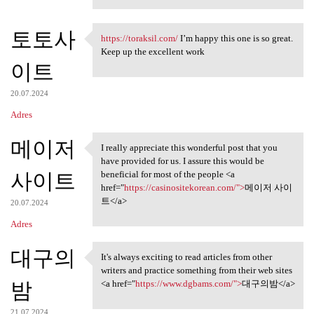
토토사
https://toraksil.com/
I’m happy this one is so great.
https://toraksil.com/ I’m
Keep up the excellent work
이트
20.07.2024
Adres
메이저
I really appreciate this wonderful post that you
I really appreciate this
have provided for us. I assure this would be
사이트
beneficial for most of the people <a
href="
https://casinositekorean.com/">
메이저 사이
트</a>
20.07.2024
Adres
대구의
It's always exciting to read articles from other
It's always exciting to read
writers and practice something from their web sites
밤
<a href="
https://www.dgbams.com/">
대구의밤</a>
21.07.2024