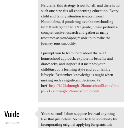
Naturally, this strategy is not for all, and there is no
such one-size-fits-all concerning education. Every
child and family situation is exceptional.
Nonetheless, if pondering over homeschooling
from Kindergarten to 12th grade, please perform a
comprehensive research and gather as many
resources as you&apos;re able to to make the
journey runs smoothly.
I prompt you to learn more about the K-12
homeschool approach, explore its benefits and
drawbacks, and inspect if it matches your
child&rsquo;s learning style and your family
lifestyle. Remember, knowledge is might when
making such a significant decision. <a
href=
http://k12kthrough12homeschool5.com/>htt
p://k12kthrough12homeschool5.com...
Vuide
Youre so cool! I dont suppose Ive read anything
Youre so cool! I dont suppose
like that just before. So nice to find somebody by
10.07.2024
incorporating original applying for grants this