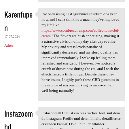
Karenfupe
I've been using CBD gummies in return or a year
I've been using CBD gummies
now, and I can't think how much they've improved
n
my life like
https://www.cornbreadhemp.com/collections/cbd-
cream
! The flavors are hush appetizing, making it
17.07.2024
a attractive division of my day after day routine.
Adres
My anxiety and stress levels partake of
significantly decreased, and my sleep quality has
improved tremendously. I wake up feeling more
refreshed and energetic. However, I've noticed a
crumb of drowsiness during the era, and I wish the
effects lasted a tittle longer. Despite these one-
horse issues, I highly push these CBD gummies in
the service of anyone looking to improve their
well-being naturally!
Instazoom
InstazoomHD.net ist ein praktisches Tool, mit dem
InstazoomHD.net ist ein
du Instagram-Profile und deren Inhalte detaillierter
hd
erkunden kannst. Ob du nun Profilbilder