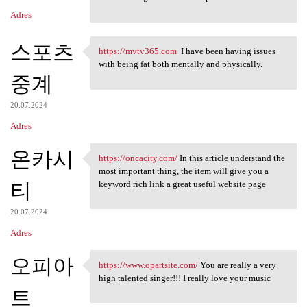
Adres
스포츠
https://mvtv365.com
I have been having issues
https://mvtv365.com I have
with being fat both mentally and physically.
중계
20.07.2024
Adres
온카시
https://oncacity.com/
In this article understand the
https://oncacity.com/ In this
most important thing, the item will give you a
티
keyword rich link a great useful website page
20.07.2024
Adres
오피아
https://www.opartsite.com/
You are really a very
https://www.opartsite.com/
high talented singer!!! I really love your music
트