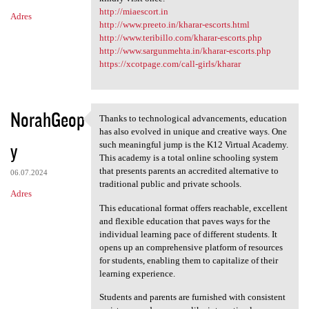
http://miaescort.in
Adres
http://www.preeto.in/kharar-escorts.html
http://www.teribillo.com/kharar-escorts.php
http://www.sargunmehta.in/kharar-escorts.php
https://xcotpage.com/call-girls/kharar
NorahGeop
Thanks to technological advancements, education
Thanks to technological
has also evolved in unique and creative ways. One
y
such meaningful jump is the K12 Virtual Academy.
This academy is a total online schooling system
that presents parents an accredited alternative to
06.07.2024
traditional public and private schools.
Adres
This educational format offers reachable, excellent
and flexible education that paves ways for the
individual learning pace of different students. It
opens up an comprehensive platform of resources
for students, enabling them to capitalize of their
learning experience.
Students and parents are furnished with consistent