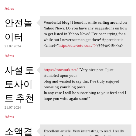
Adres
안전놀
Wonderful blog! I found it while surfing around on
Wonderful blog! I found it
Yahoo News. Do you have any suggestions on how
이터
to get listed in Yahoo News? I’ve been trying for a
while but I never seem to get there! Appreciate it.
<a href="
https://dtc-toto.com/">
안전놀이터</a>
21.07.2024
Adres
사설 토
https://totowork.net/
"Very nice post. I just
https://totowork.net/ "Very
stumbled upon your
토사이
blog and wanted to say that I’ve truly enjoyed
browsing your blog posts.
In any case I will be subscribing to your feed and I
트 추천
hope you write again soon!"
21.07.2024
Adres
소액결
Excellent article. Very interesting to read. I really
Excellent article. Very