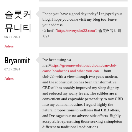
슬롯커
I hope you have a good day today! I enjoyed your
I hope you have a good day
blog. I hope you come visit my blog too. leave
뮤니티
your address
<a href="
https://everyslot22.com">
슬롯커뮤니티
</a>
06.07.2024
Adres
Bryanmit
I've been using <a
I've been using <a href
href=
https://greenrevolutioncbd.com/can-cbd-
07.07.2024
cause-headaches-and-what-you-can-...
from
cbd</a> with a view through two years modern,
Adres
and the sophistication has been transformative.
CBD oil has notably improved my sleep dignity
and reduced my worry levels. The edibles are a
convenient and enjoyable personality to mix CBD
into my common routine. I regard highly the
natural propositions to wellness that CBD offers,
and I've sagacious no adverse side effects. Highly
acceptable representing those seeking a simpleton
different to traditional medications.