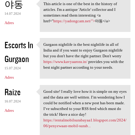
야동
This article is one of the best in the history of
This article is one of the
articles. I'm a antique 'Article' collector and I
14.07.2024
sometimes read them interesting <a
href="
https://yadongcam.net/">
야동</a>
Adres
Escorts In
Gurgaon nightlife is the best nightlife in all of
Gurgaon nightlife is the best
India and if you want to enjoy Gurgaon nightlife
Gurgaon
but you don't have the right partner. Don't worry
https://www.kavyaarora.in/
provides you with the
best night partner according to your needs.
15.07.2024
Adres
Raize
Good site! I really love how it is simple on my eyes
Good site! I really love how
and the data are well written. I’m wondering how I
16.07.2024
could be notified when a new post has been made.
I’ve subscribed to your RSS feed which must do
Adres
the trick! Have a nice day!
https://rentalmobilsurabayaa1.blogspot.com/2024/
06/penyewaan-mobil-surab...