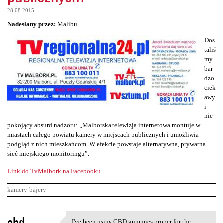
28.08.2015
Nadesłany przez:
Malibu
Dos
taliś
my
bar
dzo
ciek
awy
i
nie
pokojący absurd nadzoru: „Malborska telewizja internetowa montuje w
miastach całego powiatu kamery w miejscach publicznych i umożliwia
podgląd z nich mieszkańcom. W efekcie powstaje alternatywna, prywatna
sieć miejskiego monitoringu”.
Link do TvMalbork na Facebooku
kamery-bajery
K
cbd
I've been using CBD gummies proper for the