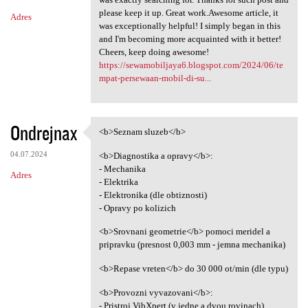
please keep it up. Great work.Awesome article, it
Adres
was exceptionally helpful! I simply began in this
and I'm becoming more acquainted with it better!
Cheers, keep doing awesome!
https://sewamobiljaya6.blogspot.com/2024/06/te
mpat-persewaan-mobil-di-su...
Ondrejnax
<b>Seznam sluzeb</b>
<b>Seznam sluzeb</b>
04.07.2024
<b>Diagnostika a opravy</b>:
- Mechanika
Adres
- Elektrika
- Elektronika (dle obtiznosti)
- Opravy po kolizich
<b>Srovnani geometrie</b> pomoci meridel a
pripravku (presnost 0,003 mm - jemna mechanika)
<b>Repase vreten</b> do 30 000 ot/min (dle typu)
<b>Provozni vyvazovani</b>:
- Pristroj VibXpert (v jedne a dvou rovinach)