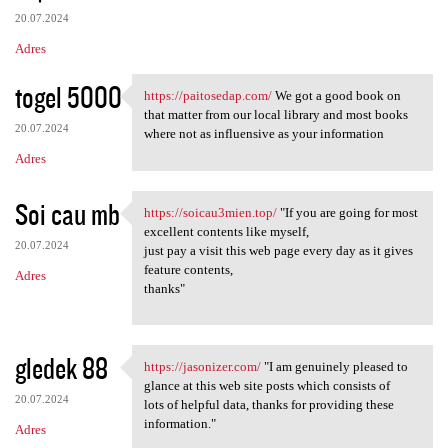
20.07.2024
Adres
togel 5000
https://paitosedap.com/
We got a good book on
https://paitosedap.com/ We
that matter from our local library and most books
20.07.2024
where not as influensive as your information
Adres
Soi cau mb
https://soicau3mien.top/
"If you are going for most
https://soicau3mien.top/ "If
excellent contents like myself,
20.07.2024
just pay a visit this web page every day as it gives
feature contents,
Adres
thanks"
gledek 88
https://jasonizer.com/
"I am genuinely pleased to
https://jasonizer.com/ "I am
glance at this web site posts which consists of
20.07.2024
lots of helpful data, thanks for providing these
information."
Adres