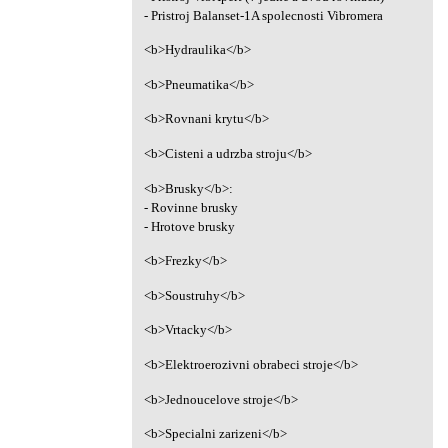
- Pristroj Balanset-1A spolecnosti Vibromera
<b>Hydraulika</b>
<b>Pneumatika</b>
<b>Rovnani krytu</b>
<b>Cisteni a udrzba stroju</b>
<b>Brusky</b>:
- Rovinne brusky
- Hrotove brusky
<b>Frezky</b>
<b>Soustruhy</b>
<b>Vrtacky</b>
<b>Elektroerozivni obrabeci stroje</b>
<b>Jednoucelove stroje</b>
<b>Specialni zarizeni</b>