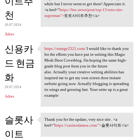
이트추
while but I never seem to get there! Appreciate it.
<a href="
https://bsc.news/post/top-15-toto-site-
천
superman">
토토사이트추천</a>
20.07.2024
Adres
신용카
https://orange2321.com/
I would like to thank you
https://orange2321.com/ I
for the efforts you have put in writing this Magic
드 현금
Mesh Door Coverblog. I'm hoping the same high-
grade blog post from you in the future
also. Actually your creative writing abilities has
화
inspired me to get my own screen door instant
website going now. Actually blogging is spreading
20.07.2024
its wings and growing fast. Your write up is a great
example
Adres
슬롯사
Thank you for the update, very nice site.. <a
Thank you for the update,
href="
https://casinodamoa.com/">
슬롯사이트</a>
이트