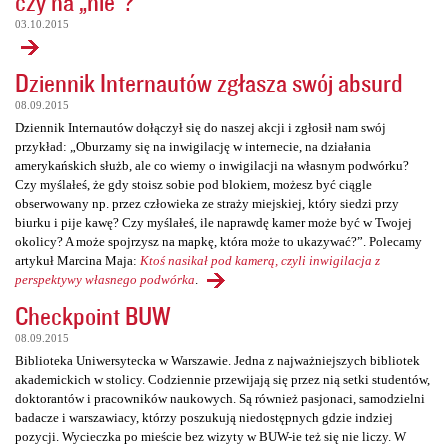
czy na „nie”?
03.10.2015
Dziennik Internautów zgłasza swój absurd
08.09.2015
Dziennik Internautów dołączył się do naszej akcji i zgłosił nam swój
przykład: „Oburzamy się na inwigilację w internecie, na działania
amerykańskich służb, ale co wiemy o inwigilacji na własnym podwórku?
Czy myślałeś, że gdy stoisz sobie pod blokiem, możesz być ciągle
obserwowany np. przez człowieka ze straży miejskiej, który siedzi przy
biurku i pije kawę? Czy myślałeś, ile naprawdę kamer może być w Twojej
okolicy? A może spojrzysz na mapkę, która może to ukazywać?”. Polecamy
artykuł Marcina Maja:
Ktoś nasikał pod kamerą, czyli inwigilacja z
perspektywy własnego podwórka
.
Checkpoint BUW
08.09.2015
Biblioteka Uniwersytecka w Warszawie. Jedna z najważniejszych bibliotek
akademickich w stolicy. Codziennie przewijają się przez nią setki studentów,
doktorantów i pracowników naukowych. Są również pasjonaci, samodzielni
badacze i warszawiacy, którzy poszukują niedostępnych gdzie indziej
pozycji. Wycieczka po mieście bez wizyty w BUW-ie też się nie liczy. W