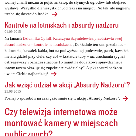
wolnej chwili można tu pójść na kawę, do słynnych ogrodów lub obejrzeć
wystawę. Wszystko dla wszystkich, od ręki i na miejscu. No tak, ale najpierw
trzeba się dostać do środka.
Kontrole na lotniskach i absurdy nadzoru
01.09.2015
Na łamach
Dziennika Opinii, Katarzyna Szymielewicz przedstawia swój
absurd nadzoru – kontrole na lotniskach
: „Dokładnie ten sam przedmiot –
ładowarka, kawałek kabla, but na podwyższonej podeszwie, pasek, kawałek
metalu gdzieś przy ciele, czy coś w kształcie tuby – raz uruchamia sygnał
ostrzegawczy i oznacza stracone 15 minut na dodatkowe sprawdzenie, a
innym razem okazuje się zupełnie niewidzialny”. A jaki absurd nadzoru
uwiera Ciebie najbardziej?
Jak wziąć udział w akcji „Absurdy Nadzoru"?
25.08.2015
Poznaj 5 sposobów na zaangażowanie się w akcję „Absurdy Nadzoru".
Czy telewizja internetowa może
montować kamery w miejscach
publicznych?