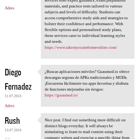
services offer expert guidance, exam preparation
materials, and practice tests tailored to various
Adres
subjects and levels of difficulty. Students can
access comprehensive study aids and strategies to
bolster their confidence and performance. With
flexible options and personalized study plans,
these services cater to individual learning styles
and needs.
https://www.takemyexamformeonline.com/
Diego
¿Buscas aplicaciones móviles? Guaumod.io ofrece
¿Buscas aplicaciones móviles?
descargas seguras de APKs tradicionales y MODs.
Fernadez
¡Encuentra fácilmente tus apps favoritas y disfruta
de funciones mejoradas sin riesgos:
https://guaumod.io/
11.07.2024
Adres
Rush
Nice post. I find out something more difficult on
Nice post. I find out
distinct blogs everyday. It will always be
13.07.2024
stimulating to learn to read content using their
company writers and exercise a specific thing from