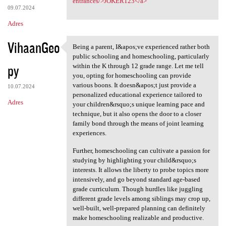
entrances/>JOKER123</a>
09.07.2024
Adres
VihaanGeo
Being a parent, I&apos;ve experienced rather both
Being a parent, I&apos;ve
public schooling and homeschooling, particularly
py
within the K through 12 grade range. Let me tell
you, opting for homeschooling can provide
various boons. It doesn&apos;t just provide a
10.07.2024
personalized educational experience tailored to
Adres
your children&rsquo;s unique learning pace and
technique, but it also opens the door to a closer
family bond through the means of joint learning
experiences.
Further, homeschooling can cultivate a passion for
studying by highlighting your child&rsquo;s
interests. It allows the liberty to probe topics more
intensively, and go beyond standard age-based
grade curriculum. Though hurdles like juggling
different grade levels among siblings may crop up,
well-built, well-prepared planning can definitely
make homeschooling realizable and productive.