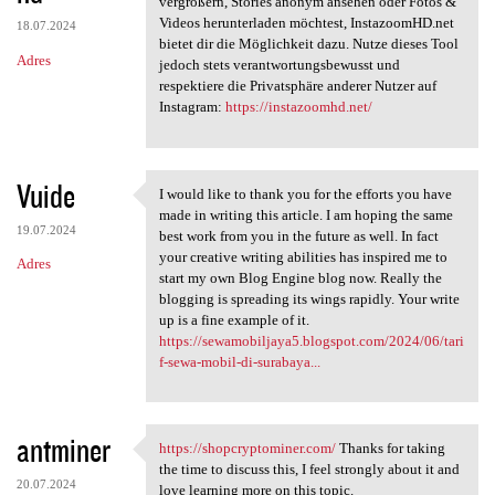
vergrößern, Stories anonym ansehen oder Fotos &
Videos herunterladen möchtest, InstazoomHD.net
18.07.2024
bietet dir die Möglichkeit dazu. Nutze dieses Tool
Adres
jedoch stets verantwortungsbewusst und
respektiere die Privatsphäre anderer Nutzer auf
Instagram:
https://instazoomhd.net/
Vuide
I would like to thank you for the efforts you have
I would like to thank you for
made in writing this article. I am hoping the same
19.07.2024
best work from you in the future as well. In fact
your creative writing abilities has inspired me to
Adres
start my own Blog Engine blog now. Really the
blogging is spreading its wings rapidly. Your write
up is a fine example of it.
https://sewamobiljaya5.blogspot.com/2024/06/tari
f-sewa-mobil-di-surabaya...
antminer
https://shopcryptominer.com/
Thanks for taking
https://shopcryptominer.com/
the time to discuss this, I feel strongly about it and
20.07.2024
love learning more on this topic.