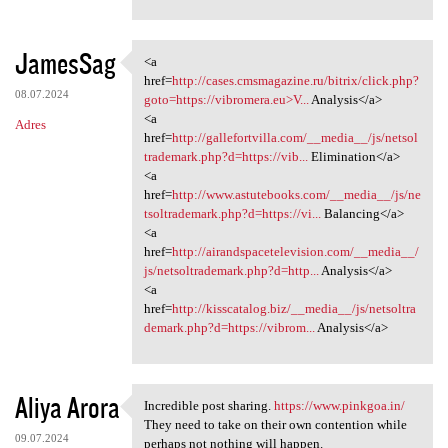
JamesSag
<a
<a href=http://cases
href=
http://cases.cmsmagazine.ru/bitrix/click.php?
08.07.2024
goto=https://vibromera.eu>V...
Analysis</a>
<a
Adres
href=
http://gallefortvilla.com/__media__/js/netsol
trademark.php?d=https://vib...
Elimination</a>
<a
href=
http://www.astutebooks.com/__media__/js/ne
tsoltrademark.php?d=https://vi...
Balancing</a>
<a
href=
http://airandspacetelevision.com/__media__/
js/netsoltrademark.php?d=http...
Analysis</a>
<a
href=
http://kisscatalog.biz/__media__/js/netsoltra
demark.php?d=https://vibrom...
Analysis</a>
Aliya Arora
Incredible post sharing.
https://www.pinkgoa.in/
Incredible post sharing.
They need to take on their own contention while
09.07.2024
perhaps not nothing will happen.