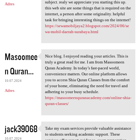
subject. realy we appreciate you starting this up.
Adres
this web site are some things that is required on the
internet, a person after some originality. helpful
task for bringing interesting things on the internet!
https://sewamobiljaya2.blogspot.com/2024/06/se
wa-mobil-daerah-surabaya.html
Masoomee
Nice blog. I enjoyed reading your articles. This is
Nice blog. I enjoyed reading
truly a great read for me. I am from Masoomeen
n Quran...
Quran Academy. In today’s fast-paced world,
convenience matters. Our online platform allows
you to access Shia Quran Classes from the comfort
10.07.2024
of your home, eliminating the need for travel and
Adres
adhering to your busy schedule.
https://masoomeenquranacademy.com/online-shia-
quran-classes/
jack39068
Take my exam services provide valuable assistance
Take my exam services provide
to students seeking academic support. These
10.07.2024