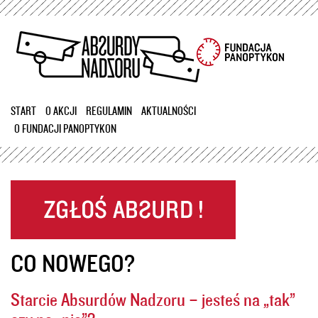
Przejdź
do
treści
START
O AKCJI
REGULAMIN
AKTUALNOŚCI
O FUNDACJI PANOPTYKON
CO NOWEGO?
Starcie Absurdów Nadzoru – jesteś na „tak”