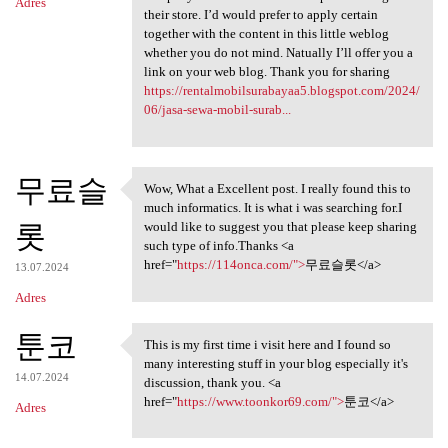
Adres
their store. I’d would prefer to apply certain
together with the content in this little weblog
whether you do not mind. Natually I’ll offer you a
link on your web blog. Thank you for sharing
https://rentalmobilsurabayaa5.blogspot.com/2024/
06/jasa-sewa-mobil-surab...
무료슬
Wow, What a Excellent post. I really found this to
Wow, What a Excellent post. I
much informatics. It is what i was searching for.I
롯
would like to suggest you that please keep sharing
such type of info.Thanks <a
href="
https://114onca.com/">
무료슬롯</a>
13.07.2024
Adres
툰코
This is my first time i visit here and I found so
This is my first time i visit
many interesting stuff in your blog especially it's
14.07.2024
discussion, thank you. <a
href="
https://www.toonkor69.com/">
툰코</a>
Adres