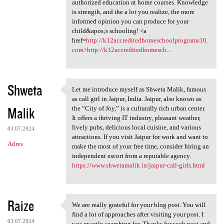
authorized education at home courses. Knowledge
is strength, and the a lot you realize, the more
informed opinion you can produce for your
child&apos;s schooling! <a
href=
http://k12accreditedhomeschoolprograms10.
com>http://k12accreditedhomesch...
Shweta
Let me introduce myself as Shweta Malik, famous
Let me introduce myself as
as call girl in Jaipur, India. Jaipur, also known as
Malik
the “City of Joy,” is a culturally rich urban center.
It offers a thriving IT industry, pleasant weather,
lively pubs, delicious local cuisine, and various
03.07.2024
attractions. If you visit Jaipur for work and want to
Adres
make the most of your free time, consider hiring an
independent escort from a reputable agency.
https://www.shwetamalik.in/jaipur-call-girls.html
Raize
We are really grateful for your blog post. You will
We are really grateful for
find a lot of approaches after visiting your post. I
03.07.2024
was exactly searching for. Thanks for such post and