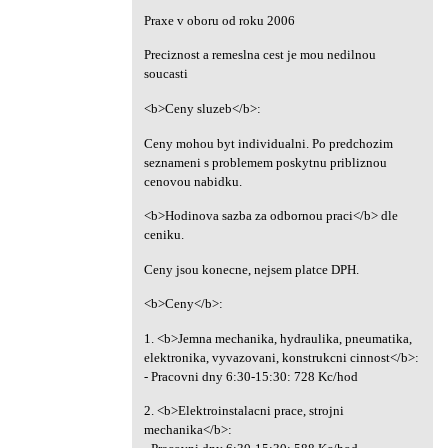
Praxe v oboru od roku 2006
Preciznost a remeslna cest je mou nedilnou
soucasti
<b>Ceny sluzeb</b>:
Ceny mohou byt individualni. Po predchozim
seznameni s problemem poskytnu pribliznou
cenovou nabidku.
<b>Hodinova sazba za odbornou praci</b> dle
ceniku.
Ceny jsou konecne, nejsem platce DPH.
<b>Ceny</b>:
1. <b>Jemna mechanika, hydraulika, pneumatika,
elektronika, vyvazovani, konstrukcni cinnost</b>:
- Pracovni dny 6:30-15:30: 728 Kc/hod
2. <b>Elektroinstalacni prace, strojni
mechanika</b>: