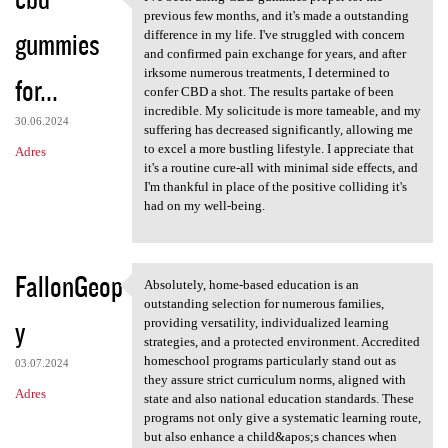
I've been using CBD gummies
o
previous few months, and it's made a outstanding
gummies
m
difference in my life. I've struggled with concern
and confirmed pain exchange for years, and after
e
irksome numerous treatments, I determined to
for...
n
confer CBD a shot. The results partake of been
incredible. My solicitude is more tameable, and my
t
30.06.2024
suffering has decreased significantly, allowing me
a
to excel a more bustling lifestyle. I appreciate that
Adres
it's a routine cure-all with minimal side effects, and
r
I'm thankful in place of the positive colliding it's
z
had on my well-being.
e
FallonGeop
Absolutely, home-based education is an
Absolutely, home-based
outstanding selection for numerous families,
y
providing versatility, individualized learning
strategies, and a protected environment. Accredited
homeschool programs particularly stand out as
03.07.2024
they assure strict curriculum norms, aligned with
Adres
state and also national education standards. These
programs not only give a systematic learning route,
but also enhance a child&apos;s chances when