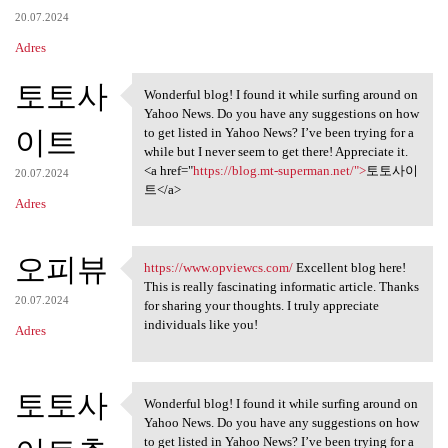
20.07.2024
Adres
토토사
Wonderful blog! I found it while surfing around on
Wonderful blog! I found it
Yahoo News. Do you have any suggestions on how
이트
to get listed in Yahoo News? I’ve been trying for a
while but I never seem to get there! Appreciate it.
<a href="
https://blog.mt-superman.net/">
토토사이
20.07.2024
트</a>
Adres
오피뷰
https://www.opviewcs.com/
Excellent blog here!
https://www.opviewcs.com/
This is really fascinating informatic article. Thanks
20.07.2024
for sharing your thoughts. I truly appreciate
individuals like you!
Adres
토토사
Wonderful blog! I found it while surfing around on
Wonderful blog! I found it
Yahoo News. Do you have any suggestions on how
to get listed in Yahoo News? I’ve been trying for a