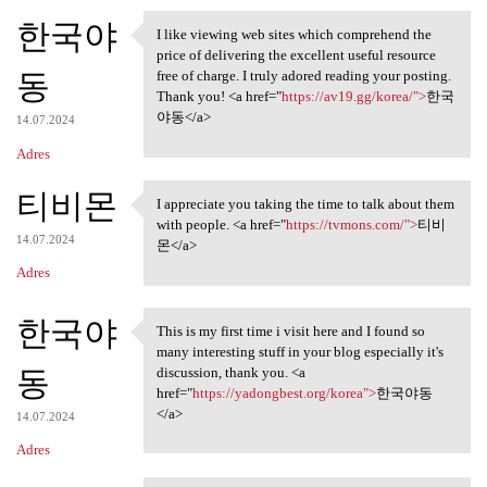
한국야
I like viewing web sites which comprehend the
I like viewing web sites
price of delivering the excellent useful resource
동
free of charge. I truly adored reading your posting.
Thank you! <a href="
https://av19.gg/korea/">
한국
야동</a>
14.07.2024
Adres
티비몬
I appreciate you taking the time to talk about them
I appreciate you taking the
with people. <a href="
https://tvmons.com/">
티비
14.07.2024
몬</a>
Adres
한국야
This is my first time i visit here and I found so
This is my first time i visit
many interesting stuff in your blog especially it's
동
discussion, thank you. <a
href="
https://yadongbest.org/korea">
한국야동
</a>
14.07.2024
Adres