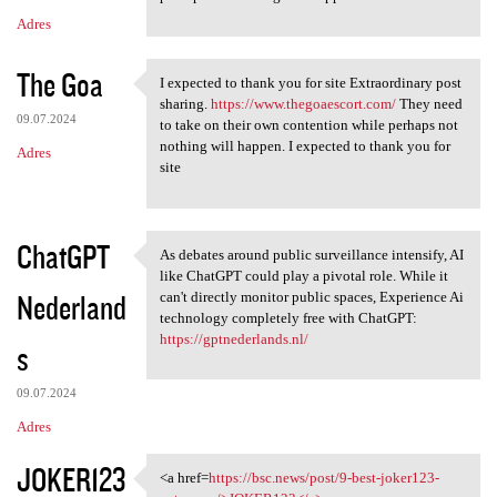
Adres
The Goa
I expected to thank you for site Extraordinary post
I expected to thank you for
sharing.
https://www.thegoaescort.com/
They need
09.07.2024
to take on their own contention while perhaps not
nothing will happen. I expected to thank you for
Adres
site
ChatGPT
As debates around public surveillance intensify, AI
As debates around public
like ChatGPT could play a pivotal role. While it
Nederland
can't directly monitor public spaces, Experience Ai
technology completely free with ChatGPT:
https://gptnederlands.nl/
s
09.07.2024
Adres
JOKER123
<a href=
https://bsc.news/post/9-best-joker123-
<a href=https://bsc.news/post