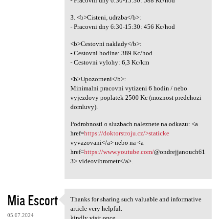
- Pracovni dny 6:30-15:30: 588 Kc/hod
3. <b>Cisteni, udrzba</b>:
- Pracovni dny 6:30-15:30: 456 Kc/hod
<b>Cestovni naklady</b>:
- Cestovni hodina: 389 Kc/hod
- Cestovni vylohy: 6,3 Kc/km
<b>Upozorneni</b>:
Minimalni pracovni vytizeni 6 hodin / nebo
vyjezdovy poplatek 2500 Kc (moznost predchozi
domluvy).
Podrobnosti o sluzbach naleznete na odkazu: <a
href=
https://doktorstroju.cz/>staticke
vyvazovani</a> nebo na <a
href=
https://www.youtube.com/
@ondrejjanouch61
3> videovibrometr</a>.
Mia Escort
Thanks for sharing such valuable and informative
Thanks for sharing such
article very helpful.
05.07.2024
kindly visit once.