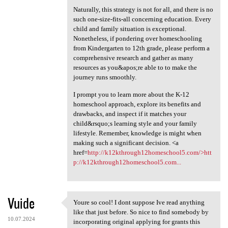
Naturally, this strategy is not for all, and there is no
such one-size-fits-all concerning education. Every
child and family situation is exceptional.
Nonetheless, if pondering over homeschooling
from Kindergarten to 12th grade, please perform a
comprehensive research and gather as many
resources as you&apos;re able to to make the
journey runs smoothly.
I prompt you to learn more about the K-12
homeschool approach, explore its benefits and
drawbacks, and inspect if it matches your
child&rsquo;s learning style and your family
lifestyle. Remember, knowledge is might when
making such a significant decision. <a
href=
http://k12kthrough12homeschool5.com/>htt
p://k12kthrough12homeschool5.com...
Vuide
Youre so cool! I dont suppose Ive read anything
Youre so cool! I dont suppose
like that just before. So nice to find somebody by
10.07.2024
incorporating original applying for grants this