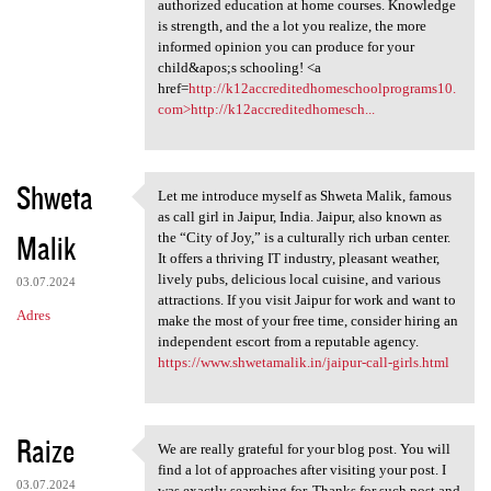
authorized education at home courses. Knowledge
is strength, and the a lot you realize, the more
informed opinion you can produce for your
child&apos;s schooling! <a
href=
http://k12accreditedhomeschoolprograms10.
com>http://k12accreditedhomesch...
Shweta
Let me introduce myself as Shweta Malik, famous
Let me introduce myself as
as call girl in Jaipur, India. Jaipur, also known as
Malik
the “City of Joy,” is a culturally rich urban center.
It offers a thriving IT industry, pleasant weather,
lively pubs, delicious local cuisine, and various
03.07.2024
attractions. If you visit Jaipur for work and want to
Adres
make the most of your free time, consider hiring an
independent escort from a reputable agency.
https://www.shwetamalik.in/jaipur-call-girls.html
Raize
We are really grateful for your blog post. You will
We are really grateful for
find a lot of approaches after visiting your post. I
03.07.2024
was exactly searching for. Thanks for such post and