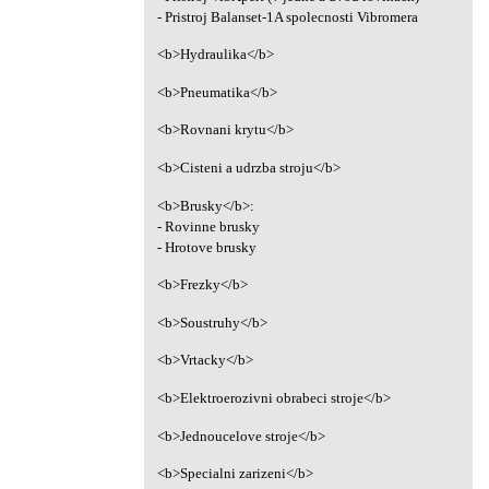
- Pristroj Balanset-1A spolecnosti Vibromera
<b>Hydraulika</b>
<b>Pneumatika</b>
<b>Rovnani krytu</b>
<b>Cisteni a udrzba stroju</b>
<b>Brusky</b>:
- Rovinne brusky
- Hrotove brusky
<b>Frezky</b>
<b>Soustruhy</b>
<b>Vrtacky</b>
<b>Elektroerozivni obrabeci stroje</b>
<b>Jednoucelove stroje</b>
<b>Specialni zarizeni</b>