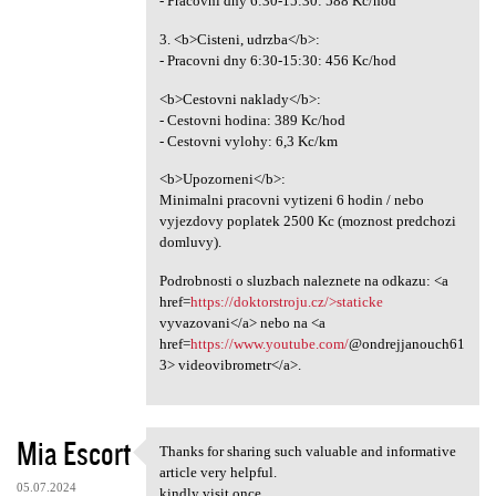
- Pracovni dny 6:30-15:30: 588 Kc/hod
3. <b>Cisteni, udrzba</b>:
- Pracovni dny 6:30-15:30: 456 Kc/hod
<b>Cestovni naklady</b>:
- Cestovni hodina: 389 Kc/hod
- Cestovni vylohy: 6,3 Kc/km
<b>Upozorneni</b>:
Minimalni pracovni vytizeni 6 hodin / nebo
vyjezdovy poplatek 2500 Kc (moznost predchozi
domluvy).
Podrobnosti o sluzbach naleznete na odkazu: <a
href=
https://doktorstroju.cz/>staticke
vyvazovani</a> nebo na <a
href=
https://www.youtube.com/
@ondrejjanouch61
3> videovibrometr</a>.
Mia Escort
Thanks for sharing such valuable and informative
Thanks for sharing such
article very helpful.
05.07.2024
kindly visit once.