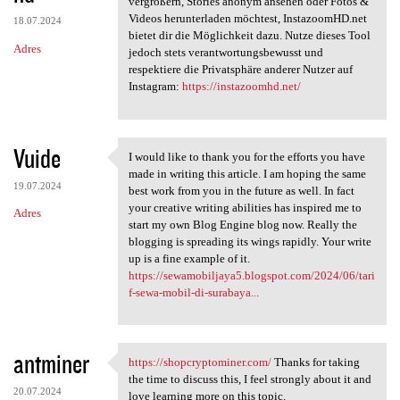
vergrößern, Stories anonym ansehen oder Fotos &
Videos herunterladen möchtest, InstazoomHD.net
18.07.2024
bietet dir die Möglichkeit dazu. Nutze dieses Tool
Adres
jedoch stets verantwortungsbewusst und
respektiere die Privatsphäre anderer Nutzer auf
Instagram:
https://instazoomhd.net/
Vuide
I would like to thank you for the efforts you have
I would like to thank you for
made in writing this article. I am hoping the same
19.07.2024
best work from you in the future as well. In fact
your creative writing abilities has inspired me to
Adres
start my own Blog Engine blog now. Really the
blogging is spreading its wings rapidly. Your write
up is a fine example of it.
https://sewamobiljaya5.blogspot.com/2024/06/tari
f-sewa-mobil-di-surabaya...
antminer
https://shopcryptominer.com/
Thanks for taking
https://shopcryptominer.com/
the time to discuss this, I feel strongly about it and
20.07.2024
love learning more on this topic.