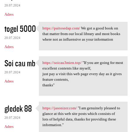
20.07.2024
Adres
togel 5000
https://paitosedap.com/
We got a good book on
https://paitosedap.com/ We
that matter from our local library and most books
20.07.2024
where not as influensive as your information
Adres
Soi cau mb
https://soicau3mien.top/
"If you are going for most
https://soicau3mien.top/ "If
excellent contents like myself,
20.07.2024
just pay a visit this web page every day as it gives
feature contents,
Adres
thanks"
gledek 88
https://jasonizer.com/
"I am genuinely pleased to
https://jasonizer.com/ "I am
glance at this web site posts which consists of
20.07.2024
lots of helpful data, thanks for providing these
information."
Adres