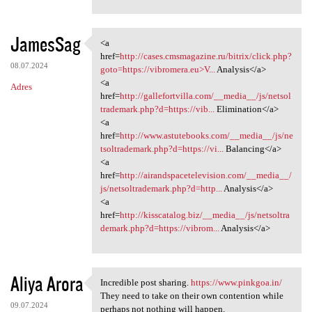
JamesSag
<a
<a href=http://cases
href=
http://cases.cmsmagazine.ru/bitrix/click.php?
08.07.2024
goto=https://vibromera.eu>V...
Analysis</a>
<a
Adres
href=
http://gallefortvilla.com/__media__/js/netsol
trademark.php?d=https://vib...
Elimination</a>
<a
href=
http://www.astutebooks.com/__media__/js/ne
tsoltrademark.php?d=https://vi...
Balancing</a>
<a
href=
http://airandspacetelevision.com/__media__/
js/netsoltrademark.php?d=http...
Analysis</a>
<a
href=
http://kisscatalog.biz/__media__/js/netsoltra
demark.php?d=https://vibrom...
Analysis</a>
Aliya Arora
Incredible post sharing.
https://www.pinkgoa.in/
Incredible post sharing.
They need to take on their own contention while
09.07.2024
perhaps not nothing will happen.