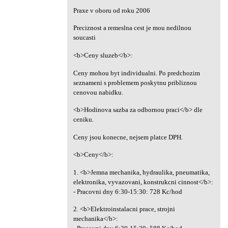
Praxe v oboru od roku 2006
Preciznost a remeslna cest je mou nedilnou
soucasti
<b>Ceny sluzeb</b>:
Ceny mohou byt individualni. Po predchozim
seznameni s problemem poskytnu pribliznou
cenovou nabidku.
<b>Hodinova sazba za odbornou praci</b> dle
ceniku.
Ceny jsou konecne, nejsem platce DPH.
<b>Ceny</b>:
1. <b>Jemna mechanika, hydraulika, pneumatika,
elektronika, vyvazovani, konstrukcni cinnost</b>:
- Pracovni dny 6:30-15:30: 728 Kc/hod
2. <b>Elektroinstalacni prace, strojni
mechanika</b>: