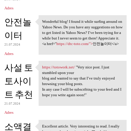
Adres
안전놀
Wonderful blog! I found it while surfing around on
Wonderful blog! I found it
Yahoo News. Do you have any suggestions on how
이터
to get listed in Yahoo News? I’ve been trying for a
while but I never seem to get there! Appreciate it.
<a href="
https://dtc-toto.com/">
안전놀이터</a>
21.07.2024
Adres
사설 토
https://totowork.net/
"Very nice post. I just
https://totowork.net/ "Very
stumbled upon your
토사이
blog and wanted to say that I’ve truly enjoyed
browsing your blog posts.
In any case I will be subscribing to your feed and I
트 추천
hope you write again soon!"
21.07.2024
Adres
소액결
Excellent article. Very interesting to read. I really
Excellent article. Very