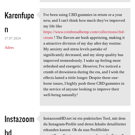
Karenfupe
I've been using CBD gummies in return or a year
I've been using CBD gummies
now, and I can't think how much they've improved
n
my life like
https://www.cornbreadhemp.com/collections/cbd-
cream
! The flavors are hush appetizing, making it
17.07.2024
a attractive division of my day after day routine.
Adres
My anxiety and stress levels partake of
significantly decreased, and my sleep quality has
improved tremendously. I wake up feeling more
refreshed and energetic. However, I've noticed a
crumb of drowsiness during the era, and I wish the
effects lasted a tittle longer. Despite these one-
horse issues, I highly push these CBD gummies in
the service of anyone looking to improve their
well-being naturally!
Instazoom
InstazoomHD.net ist ein praktisches Tool, mit dem
InstazoomHD.net ist ein
du Instagram-Profile und deren Inhalte detaillierter
hd
erkunden kannst. Ob du nun Profilbilder