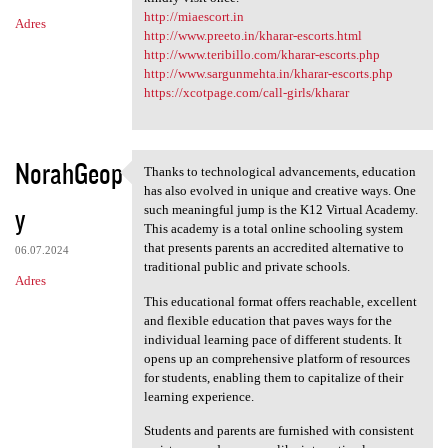
http://miaescort.in
Adres
http://www.preeto.in/kharar-escorts.html
http://www.teribillo.com/kharar-escorts.php
http://www.sargunmehta.in/kharar-escorts.php
https://xcotpage.com/call-girls/kharar
NorahGeop
Thanks to technological advancements, education
Thanks to technological
has also evolved in unique and creative ways. One
y
such meaningful jump is the K12 Virtual Academy.
This academy is a total online schooling system
that presents parents an accredited alternative to
06.07.2024
traditional public and private schools.
Adres
This educational format offers reachable, excellent
and flexible education that paves ways for the
individual learning pace of different students. It
opens up an comprehensive platform of resources
for students, enabling them to capitalize of their
learning experience.
Students and parents are furnished with consistent