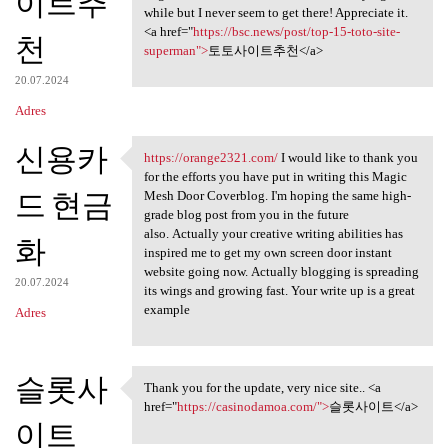
이트추
while but I never seem to get there! Appreciate it.
<a href="
https://bsc.news/post/top-15-toto-site-
천
superman">
토토사이트추천</a>
20.07.2024
Adres
신용카
https://orange2321.com/
I would like to thank you
https://orange2321.com/ I
for the efforts you have put in writing this Magic
드 현금
Mesh Door Coverblog. I'm hoping the same high-
grade blog post from you in the future
also. Actually your creative writing abilities has
화
inspired me to get my own screen door instant
website going now. Actually blogging is spreading
20.07.2024
its wings and growing fast. Your write up is a great
example
Adres
슬롯사
Thank you for the update, very nice site.. <a
Thank you for the update,
href="
https://casinodamoa.com/">
슬롯사이트</a>
이트