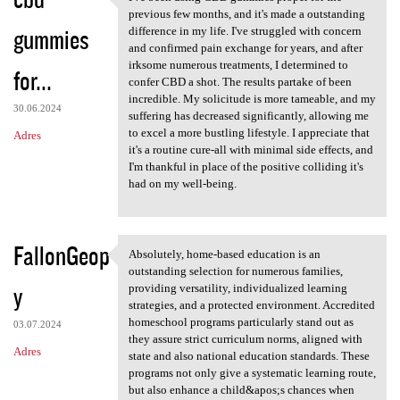
I've been using CBD gummies
o
previous few months, and it's made a outstanding
gummies
m
difference in my life. I've struggled with concern
and confirmed pain exchange for years, and after
e
irksome numerous treatments, I determined to
for...
n
confer CBD a shot. The results partake of been
incredible. My solicitude is more tameable, and my
t
30.06.2024
suffering has decreased significantly, allowing me
a
to excel a more bustling lifestyle. I appreciate that
Adres
it's a routine cure-all with minimal side effects, and
r
I'm thankful in place of the positive colliding it's
z
had on my well-being.
e
FallonGeop
Absolutely, home-based education is an
Absolutely, home-based
outstanding selection for numerous families,
y
providing versatility, individualized learning
strategies, and a protected environment. Accredited
homeschool programs particularly stand out as
03.07.2024
they assure strict curriculum norms, aligned with
Adres
state and also national education standards. These
programs not only give a systematic learning route,
but also enhance a child&apos;s chances when