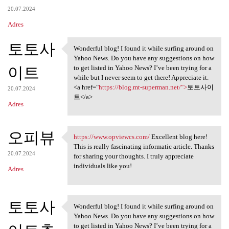
20.07.2024
Adres
토토사
Wonderful blog! I found it while surfing around on
Wonderful blog! I found it
Yahoo News. Do you have any suggestions on how
이트
to get listed in Yahoo News? I’ve been trying for a
while but I never seem to get there! Appreciate it.
<a href="
https://blog.mt-superman.net/">
토토사이
20.07.2024
트</a>
Adres
오피뷰
https://www.opviewcs.com/
Excellent blog here!
https://www.opviewcs.com/
This is really fascinating informatic article. Thanks
20.07.2024
for sharing your thoughts. I truly appreciate
individuals like you!
Adres
토토사
Wonderful blog! I found it while surfing around on
Wonderful blog! I found it
Yahoo News. Do you have any suggestions on how
to get listed in Yahoo News? I’ve been trying for a