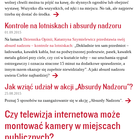
wolnej chwili można tu pójść na kawę, do słynnych ogrodów lub obejrzeć
wystawę. Wszystko dla wszystkich, od ręki i na miejscu. No tak, ale najpierw
trzeba się dostać do środka.
Kontrole na lotniskach i absurdy nadzoru
01.09.2015
Na łamach
Dziennika Opinii, Katarzyna Szymielewicz przedstawia swój
absurd nadzoru – kontrole na lotniskach
: „Dokładnie ten sam przedmiot –
ładowarka, kawałek kabla, but na podwyższonej podeszwie, pasek, kawałek
metalu gdzieś przy ciele, czy coś w kształcie tuby – raz uruchamia sygnał
ostrzegawczy i oznacza stracone 15 minut na dodatkowe sprawdzenie, a
innym razem okazuje się zupełnie niewidzialny”. A jaki absurd nadzoru
uwiera Ciebie najbardziej?
Jak wziąć udział w akcji „Absurdy Nadzoru"?
25.08.2015
Poznaj 5 sposobów na zaangażowanie się w akcję „Absurdy Nadzoru".
Czy telewizja internetowa może
montować kamery w miejscach
publicznych?