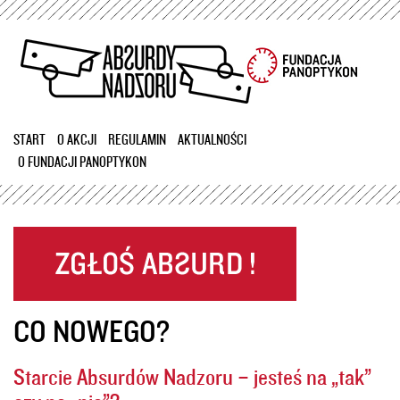
Przejdź
do
treści
START
O AKCJI
REGULAMIN
AKTUALNOŚCI
O FUNDACJI PANOPTYKON
CO NOWEGO?
Starcie Absurdów Nadzoru – jesteś na „tak”