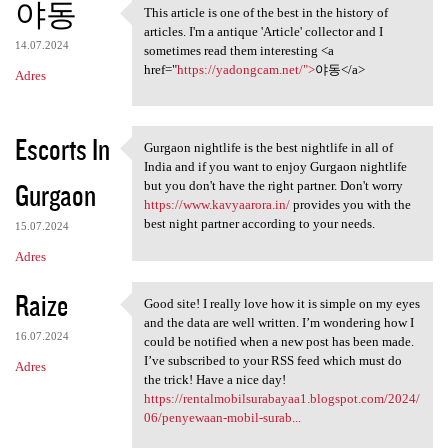
야동
This article is one of the best in the history of
This article is one of the
articles. I'm a antique 'Article' collector and I
14.07.2024
sometimes read them interesting <a
href="
https://yadongcam.net/">
야동</a>
Adres
Escorts In
Gurgaon nightlife is the best nightlife in all of
Gurgaon nightlife is the best
India and if you want to enjoy Gurgaon nightlife
Gurgaon
but you don't have the right partner. Don't worry
https://www.kavyaarora.in/
provides you with the
best night partner according to your needs.
15.07.2024
Adres
Raize
Good site! I really love how it is simple on my eyes
Good site! I really love how
and the data are well written. I’m wondering how I
16.07.2024
could be notified when a new post has been made.
I’ve subscribed to your RSS feed which must do
Adres
the trick! Have a nice day!
https://rentalmobilsurabayaa1.blogspot.com/2024/
06/penyewaan-mobil-surab...