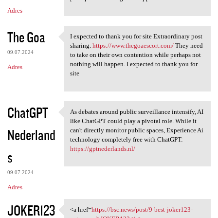
Adres
The Goa
I expected to thank you for site Extraordinary post
I expected to thank you for
sharing.
https://www.thegoaescort.com/
They need
09.07.2024
to take on their own contention while perhaps not
nothing will happen. I expected to thank you for
Adres
site
ChatGPT
As debates around public surveillance intensify, AI
As debates around public
like ChatGPT could play a pivotal role. While it
Nederland
can't directly monitor public spaces, Experience Ai
technology completely free with ChatGPT:
https://gptnederlands.nl/
s
09.07.2024
Adres
JOKER123
<a href=
https://bsc.news/post/9-best-joker123-
<a href=https://bsc.news/post