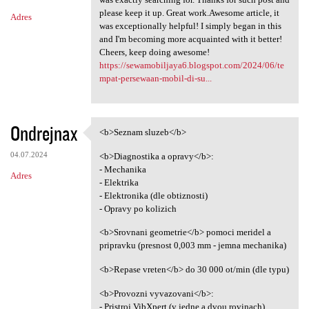
please keep it up. Great work.Awesome article, it
Adres
was exceptionally helpful! I simply began in this
and I'm becoming more acquainted with it better!
Cheers, keep doing awesome!
https://sewamobiljaya6.blogspot.com/2024/06/te
mpat-persewaan-mobil-di-su...
Ondrejnax
<b>Seznam sluzeb</b>
<b>Seznam sluzeb</b>
04.07.2024
<b>Diagnostika a opravy</b>:
- Mechanika
Adres
- Elektrika
- Elektronika (dle obtiznosti)
- Opravy po kolizich
<b>Srovnani geometrie</b> pomoci meridel a
pripravku (presnost 0,003 mm - jemna mechanika)
<b>Repase vreten</b> do 30 000 ot/min (dle typu)
<b>Provozni vyvazovani</b>:
- Pristroj VibXpert (v jedne a dvou rovinach)