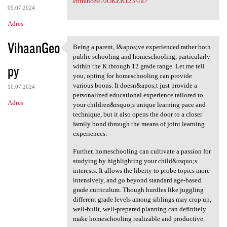
entrances/>JOKER123</a>
09.07.2024
Adres
VihaanGeo
Being a parent, I&apos;ve experienced rather both
Being a parent, I&apos;ve
public schooling and homeschooling, particularly
py
within the K through 12 grade range. Let me tell
you, opting for homeschooling can provide
various boons. It doesn&apos;t just provide a
10.07.2024
personalized educational experience tailored to
Adres
your children&rsquo;s unique learning pace and
technique, but it also opens the door to a closer
family bond through the means of joint learning
experiences.
Further, homeschooling can cultivate a passion for
studying by highlighting your child&rsquo;s
interests. It allows the liberty to probe topics more
intensively, and go beyond standard age-based
grade curriculum. Though hurdles like juggling
different grade levels among siblings may crop up,
well-built, well-prepared planning can definitely
make homeschooling realizable and productive.