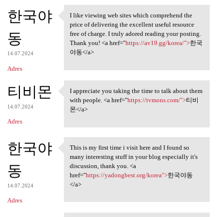
한국야
I like viewing web sites which comprehend the
I like viewing web sites
price of delivering the excellent useful resource
동
free of charge. I truly adored reading your posting.
Thank you! <a href="
https://av19.gg/korea/">
한국
야동</a>
14.07.2024
Adres
티비몬
I appreciate you taking the time to talk about them
I appreciate you taking the
with people. <a href="
https://tvmons.com/">
티비
14.07.2024
몬</a>
Adres
한국야
This is my first time i visit here and I found so
This is my first time i visit
many interesting stuff in your blog especially it's
동
discussion, thank you. <a
href="
https://yadongbest.org/korea">
한국야동
</a>
14.07.2024
Adres