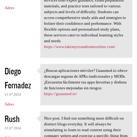
services offer expert guidance, exam preparation
materials, and practice tests tailored to various
Adres
subjects and levels of difficulty. Students can
access comprehensive study aids and strategies to
bolster their confidence and performance. With
flexible options and personalized study plans,
these services cater to individual learning styles
and needs.
https://www.takemyexamformeonline.com/
Diego
¿Buscas aplicaciones móviles? Guaumod.io ofrece
¿Buscas aplicaciones móviles?
descargas seguras de APKs tradicionales y MODs.
Fernadez
¡Encuentra fácilmente tus apps favoritas y disfruta
de funciones mejoradas sin riesgos:
https://guaumod.io/
11.07.2024
Adres
Rush
Nice post. I find out something more difficult on
Nice post. I find out
distinct blogs everyday. It will always be
13.07.2024
stimulating to learn to read content using their
company writers and exercise a specific thing from