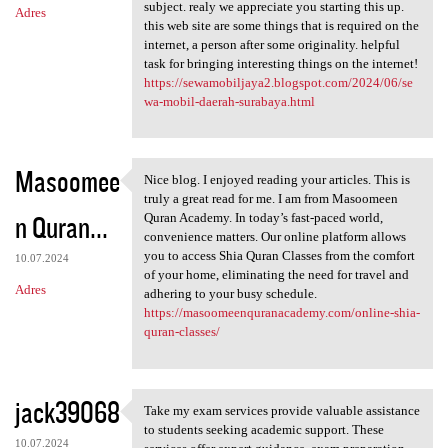
subject. realy we appreciate you starting this up.
Adres
this web site are some things that is required on the
internet, a person after some originality. helpful
task for bringing interesting things on the internet!
https://sewamobiljaya2.blogspot.com/2024/06/se
wa-mobil-daerah-surabaya.html
Masoomee
Nice blog. I enjoyed reading your articles. This is
Nice blog. I enjoyed reading
truly a great read for me. I am from Masoomeen
n Quran...
Quran Academy. In today’s fast-paced world,
convenience matters. Our online platform allows
you to access Shia Quran Classes from the comfort
10.07.2024
of your home, eliminating the need for travel and
Adres
adhering to your busy schedule.
https://masoomeenquranacademy.com/online-shia-
quran-classes/
jack39068
Take my exam services provide valuable assistance
Take my exam services provide
to students seeking academic support. These
10.07.2024