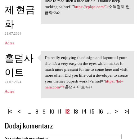
love to read such a nice article. Thanks! keep
제 현금
rocking <a href="
https://eplqq.com/">
소액결제 현
금화</a>
화
21.07.2024
Adres
홀덤사
I'm really enjoying the design and layout of your
I'm really enjoying the
site. It's a very easy on the eyes which makes it
이트
much more pleasant for me to come here and visit
more often. Did you hire out a developer to create
your theme? Superb work! <a href="
https://hd-
21.07.2024
nara.com/">
홀덤사이트</a>
Adres
S
…
8
9
10
11
12
13
14
15
16
…
t
Dodaj komentarz
r
o
Nazwisko lub pseudonim