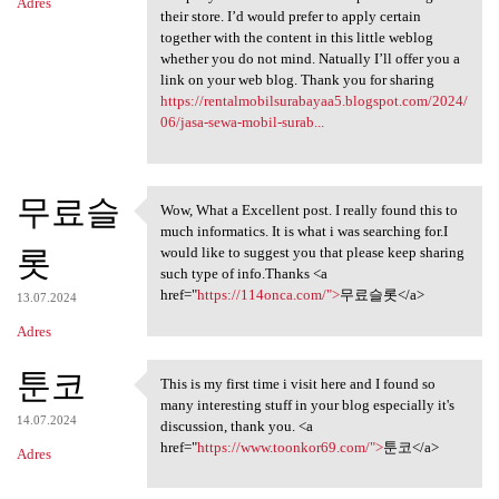
Adres
their store. I’d would prefer to apply certain
together with the content in this little weblog
whether you do not mind. Natually I’ll offer you a
link on your web blog. Thank you for sharing
https://rentalmobilsurabayaa5.blogspot.com/2024/
06/jasa-sewa-mobil-surab...
무료슬
Wow, What a Excellent post. I really found this to
Wow, What a Excellent post. I
much informatics. It is what i was searching for.I
롯
would like to suggest you that please keep sharing
such type of info.Thanks <a
href="
https://114onca.com/">
무료슬롯</a>
13.07.2024
Adres
툰코
This is my first time i visit here and I found so
This is my first time i visit
many interesting stuff in your blog especially it's
14.07.2024
discussion, thank you. <a
href="
https://www.toonkor69.com/">
툰코</a>
Adres