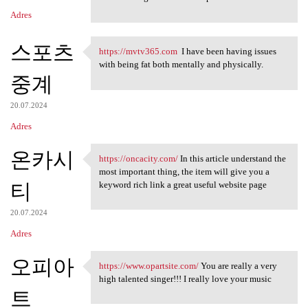
Adres
스포츠
https://mvtv365.com
I have been having issues
https://mvtv365.com I have
with being fat both mentally and physically.
중계
20.07.2024
Adres
온카시
https://oncacity.com/
In this article understand the
https://oncacity.com/ In this
most important thing, the item will give you a
티
keyword rich link a great useful website page
20.07.2024
Adres
오피아
https://www.opartsite.com/
You are really a very
https://www.opartsite.com/
high talented singer!!! I really love your music
트