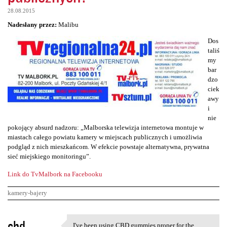
28.08.2015
Nadesłany przez:
Malibu
Dos
taliś
my
bar
dzo
ciek
awy
i
nie
pokojący absurd nadzoru: „Malborska telewizja internetowa montuje w
miastach całego powiatu kamery w miejscach publicznych i umożliwia
podgląd z nich mieszkańcom. W efekcie powstaje alternatywna, prywatna
sieć miejskiego monitoringu”.
Link do TvMalbork na Facebooku
kamery-bajery
K
cbd
I've been using CBD gummies proper for the