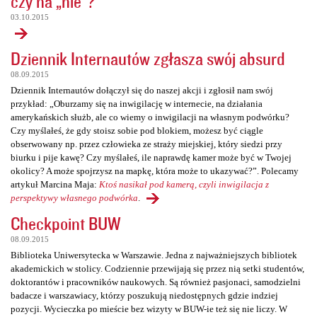
czy na „nie”?
03.10.2015
Dziennik Internautów zgłasza swój absurd
08.09.2015
Dziennik Internautów dołączył się do naszej akcji i zgłosił nam swój
przykład: „Oburzamy się na inwigilację w internecie, na działania
amerykańskich służb, ale co wiemy o inwigilacji na własnym podwórku?
Czy myślałeś, że gdy stoisz sobie pod blokiem, możesz być ciągle
obserwowany np. przez człowieka ze straży miejskiej, który siedzi przy
biurku i pije kawę? Czy myślałeś, ile naprawdę kamer może być w Twojej
okolicy? A może spojrzysz na mapkę, która może to ukazywać?”. Polecamy
artykuł Marcina Maja:
Ktoś nasikał pod kamerą, czyli inwigilacja z
perspektywy własnego podwórka
.
Checkpoint BUW
08.09.2015
Biblioteka Uniwersytecka w Warszawie. Jedna z najważniejszych bibliotek
akademickich w stolicy. Codziennie przewijają się przez nią setki studentów,
doktorantów i pracowników naukowych. Są również pasjonaci, samodzielni
badacze i warszawiacy, którzy poszukują niedostępnych gdzie indziej
pozycji. Wycieczka po mieście bez wizyty w BUW-ie też się nie liczy. W