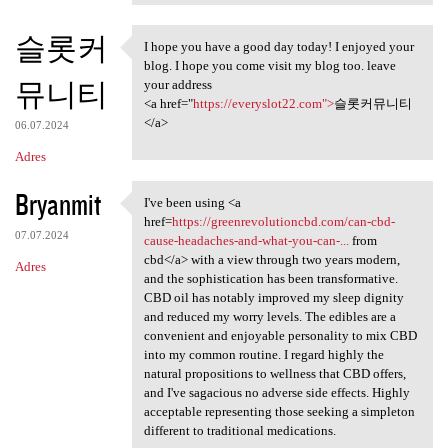
슬롯커
I hope you have a good day today! I enjoyed your
I hope you have a good day
blog. I hope you come visit my blog too. leave
뮤니티
your address
<a href="
https://everyslot22.com">
슬롯커뮤니티
</a>
06.07.2024
Adres
Bryanmit
I've been using <a
I've been using <a href
href=
https://greenrevolutioncbd.com/can-cbd-
07.07.2024
cause-headaches-and-what-you-can-...
from
cbd</a> with a view through two years modern,
Adres
and the sophistication has been transformative.
CBD oil has notably improved my sleep dignity
and reduced my worry levels. The edibles are a
convenient and enjoyable personality to mix CBD
into my common routine. I regard highly the
natural propositions to wellness that CBD offers,
and I've sagacious no adverse side effects. Highly
acceptable representing those seeking a simpleton
different to traditional medications.