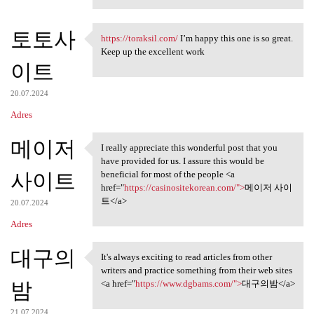
토토사
https://toraksil.com/
I’m happy this one is so great.
https://toraksil.com/ I’m
Keep up the excellent work
이트
20.07.2024
Adres
메이저
I really appreciate this wonderful post that you
I really appreciate this
have provided for us. I assure this would be
사이트
beneficial for most of the people <a
href="
https://casinositekorean.com/">
메이저 사이
트</a>
20.07.2024
Adres
대구의
It's always exciting to read articles from other
It's always exciting to read
writers and practice something from their web sites
밤
<a href="
https://www.dgbams.com/">
대구의밤</a>
21.07.2024