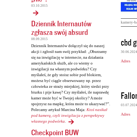
03.10.2015
Dziennik Internautów
kamery-b
zgłasza swój absurd
K
cbd g
08.09.2015
o
Dziennik Internautów dołączył się do naszej
akcji i zgłosił nam swój przykład: „Oburzamy
30.06.202
m
się na inwigilację w internecie, na działania
Adres
e
amerykańskich służb, ale co wiemy o
inwigilacji na własnym podwórku? Czy
n
myślałeś, że gdy stoisz sobie pod blokiem,
t
możesz być ciągle obserwowany np. przez
człowieka ze straży miejskiej, który siedzi przy
a
Fall
biurku i pije kawę? Czy myślałeś, ile naprawdę
r
kamer może być w Twojej okolicy? A może
spojrzysz na mapkę, która może to ukazywać?”.
z
03.07.202
Polecamy artykuł Marcina Maja:
Ktoś nasikał
e
Adres
pod kamerą, czyli inwigilacja z perspektywy
własnego podwórka
.
Checkpoint BUW