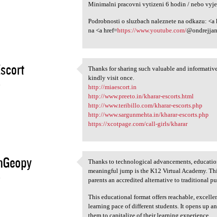
Minimalni pracovni vytizeni 6 hodin / nebo vy
Podrobnosti o sluzbach naleznete na odkazu: <a 
na <a href=
https://www.youtube.com/
@ondrejjan
scort
Thanks for sharing such valuable and informative 
Thanks for sharing such
kindly visit once.
4
http://miaescort.in
http://www.preeto.in/kharar-escorts.html
http://www.teribillo.com/kharar-escorts.php
http://www.sargunmehta.in/kharar-escorts.php
https://xcotpage.com/call-girls/kharar
hGeopy
Thanks to technological advancements, education
Thanks to technological
meaningful jump is the K12 Virtual Academy. This
4
parents an accredited alternative to traditional p
This educational format offers reachable, excelle
learning pace of different students. It opens up 
them to capitalize of their learning experience.