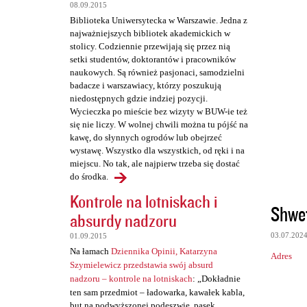
08.09.2015
Biblioteka Uniwersytecka w Warszawie. Jedna z
najważniejszych bibliotek akademickich w
stolicy. Codziennie przewijają się przez nią
setki studentów, doktorantów i pracowników
naukowych. Są również pasjonaci, samodzielni
badacze i warszawiacy, którzy poszukują
niedostępnych gdzie indziej pozycji.
Wycieczka po mieście bez wizyty w BUW-ie też
się nie liczy. W wolnej chwili można tu pójść na
kawę, do słynnych ogrodów lub obejrzeć
wystawę. Wszystko dla wszystkich, od ręki i na
miejscu. No tak, ale najpierw trzeba się dostać
do środka.
Kontrole na lotniskach i
Shwe
absurdy nadzoru
03.07.202
01.09.2015
Na łamach
Dziennika Opinii, Katarzyna
Adres
Szymielewicz przedstawia swój absurd
nadzoru – kontrole na lotniskach
: „Dokładnie
ten sam przedmiot – ładowarka, kawałek kabla,
but na podwyższonej podeszwie, pasek,