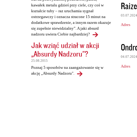
Raize
kawałek metalu gdzieś przy ciele, czy coś w
kształcie tuby – raz uruchamia sygnał
03.07.202
ostrzegawczy i oznacza stracone 15 minut na
dodatkowe sprawdzenie, a innym razem okazuje
Adres
się zupełnie niewidzialny”. A jaki absurd
nadzoru uwiera Ciebie najbardziej?
Jak wziąć udział w akcji
Ondr
„Absurdy Nadzoru"?
04.07.202
25.08.2015
Adres
Poznaj 5 sposobów na zaangażowanie się w
akcję „Absurdy Nadzoru".