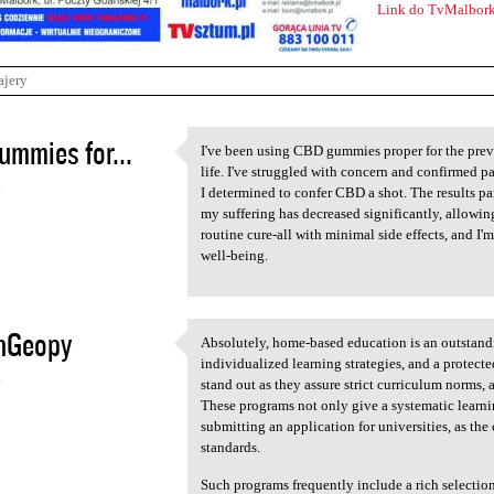
Link do TvMalbork
ajery
ummies for...
I've been using CBD gummies proper for the prev
I've been using CBD gummies
life. I've struggled with concern and confirmed p
4
I determined to confer CBD a shot. The results pa
my suffering has decreased significantly, allowing 
routine cure-all with minimal side effects, and I'
well-being.
onGeopy
Absolutely, home-based education is an outstandi
Absolutely, home-based
individualized learning strategies, and a protec
4
stand out as they assure strict curriculum norms, 
These programs not only give a systematic learn
submitting an application for universities, as th
standards.
Such programs frequently include a rich selectio