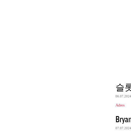
슬
06.07.202
Adres
Brya
07.07.202