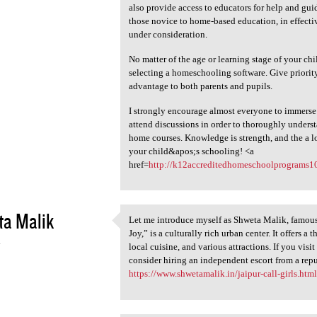
also provide access to educators for help and gu
those novice to home-based education, in effect
under consideration.
No matter of the age or learning stage of your c
selecting a homeschooling software. Give priority 
advantage to both parents and pupils.
I strongly encourage almost everyone to immerse e
attend discussions in order to thoroughly unders
home courses. Knowledge is strength, and the a l
your child&apos;s schooling! <a
href=
http://k12accreditedhomeschoolprograms10
ta Malik
Let me introduce myself as Shweta Malik, famous as
Let me introduce myself as
Joy,” is a culturally rich urban center. It offers a
4
local cuisine, and various attractions. If you vis
consider hiring an independent escort from a rep
https://www.shwetamalik.in/jaipur-call-girls.htm