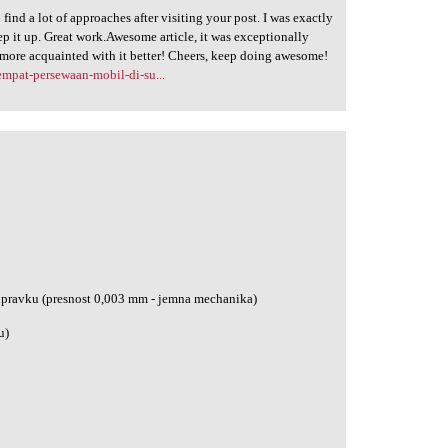
 find a lot of approaches after visiting your post. I was exactly
ep it up. Great work.Awesome article, it was exceptionally
 more acquainted with it better! Cheers, keep doing awesome!
mpat-persewaan-mobil-di-su...
ipravku (presnost 0,003 mm - jemna mechanika)
u)