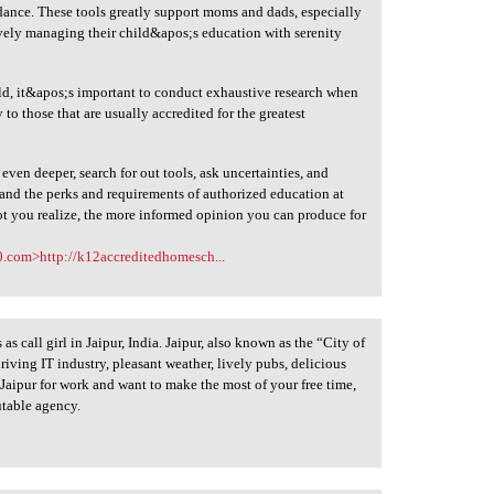
idance. These tools greatly support moms and dads, especially
ively managing their child&apos;s education with serenity
hild, it&apos;s important to conduct exhaustive research when
to those that are usually accredited for the greatest
ven deeper, search for out tools, ask uncertainties, and
tand the perks and requirements of authorized education at
ot you realize, the more informed opinion you can produce for
.com>http://k12accreditedhomesch...
 call girl in Jaipur, India. Jaipur, also known as the “City of
 thriving IT industry, pleasant weather, lively pubs, delicious
it Jaipur for work and want to make the most of your free time,
utable agency.
l