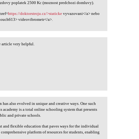
jezdovy poplatek 2500 Kc (moznost predchozi domluvy).
href=
https://doktorstroju.cz/>staticke
vyvazovani</a> nebo
ouch613> videovibrometr</a>.
article very helpful.
 has also evolved in unique and creative ways. One such
 academy is a total online schooling system that presents
ublic and private schools.
nt and flexible education that paves ways for the individual
an comprehensive platform of resources for students, enabling