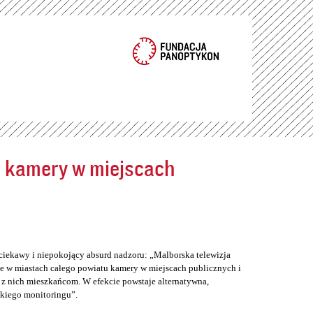
ć kamery w miejscach
ciekawy i niepokojący absurd nadzoru: „Malborska telewizja
e w miastach całego powiatu kamery w miejscach publicznych i
z nich mieszkańcom. W efekcie powstaje alternatywna,
skiego monitoringu”.