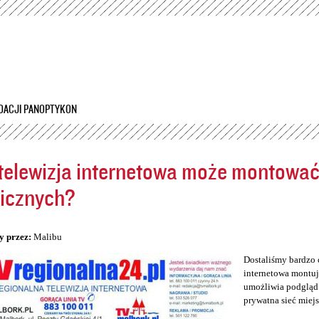
Przejdź
do
treści
DACJI PANOPTYKON
telewizja internetowa może montowa
icznych?
5
y przez:
Malibu
Dostaliśmy bardzo 
internetowa montuj
umożliwia podgląd 
prywatna sieć miej