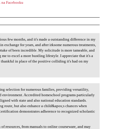
 na Facebooku
ious few months, and it's made a outstanding difference in my
ain exchange for years, and after irksome numerous treatments,
rtake of been incredible. My solicitude is more tameable, and
me to excel a more bustling lifestyle. I appreciate that it's a
m thankful in place of the positive colliding it's had on my
ng selection for numerous families, providing versatility,
ted environment. Accredited homeschool programs particularly
aligned with state and also national education standards.
ing route, but also enhance a child&apos;s chances when
e certification demonstrates adherence to recognized scholastic
n of resources, from manuals to online courseware, and may