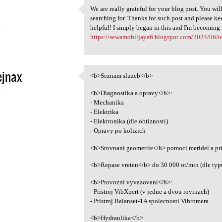
We are really grateful for your blog post. You will
We are really grateful for
searching for. Thanks for such post and please ke
4
helpful! I simply began in this and I'm becoming
https://sewamobiljaya6.blogspot.com/2024/06/te
ejnax
<b>Seznam sluzeb</b>
<b>Seznam sluzeb</b>
4
<b>Diagnostika a opravy</b>:
- Mechanika
- Elektrika
- Elektronika (dle obtiznosti)
- Opravy po kolizich
<b>Srovnani geometrie</b> pomoci meridel a pr
<b>Repase vreten</b> do 30 000 ot/min (dle typ
<b>Provozni vyvazovani</b>:
- Pristroj VibXpert (v jedne a dvou rovinach)
- Pristroj Balanset-1A spolecnosti Vibromera
<b>Hydraulika</b>