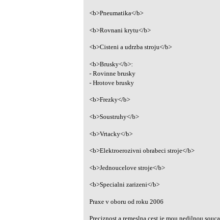
<b>Pneumatika</b>
<b>Rovnani krytu</b>
<b>Cisteni a udrzba stroju</b>
<b>Brusky</b>:
- Rovinne brusky
- Hrotove brusky
<b>Frezky</b>
<b>Soustruhy</b>
<b>Vrtacky</b>
<b>Elektroerozivni obrabeci stroje</b>
<b>Jednoucelove stroje</b>
<b>Specialni zarizeni</b>
Praxe v oboru od roku 2006
Preciznost a remeslna cest je mou nedilnou souca