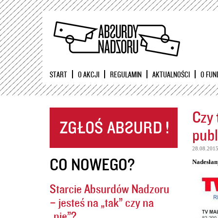
START
O AKCJI
REGULAMIN
AKTUALNOŚCI
O FUN
Czy 
publ
28.08.201
CO NOWEGO?
Nadesłan
Starcie Absurdów Nadzoru
– jesteś na „tak” czy na
„nie”?