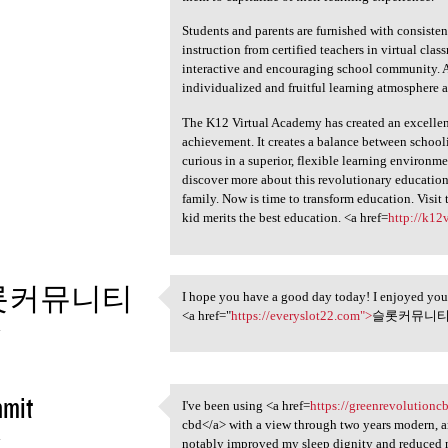
Students and parents are furnished with consistent
instruction from certified teachers in virtual cla
interactive and encouraging school community. All 
individualized and fruitful learning atmosphere 
The K12 Virtual Academy has created an excelle
achievement. It creates a balance between schooling
curious in a superior, flexible learning environmen
discover more about this revolutionary education
family. Now is time to transform education. Visi
kid merits the best education. <a href=
http://k12
롯커뮤니티
I hope you have a good day today! I enjoyed your
I hope you have a good day
<a href="
https://everyslot22.com">
슬롯커뮤니티<
4
nmit
I've been using <a href=
https://greenrevolutionc
I've been using <a href
cbd</a> with a view through two years modern, a
4
notably improved my sleep dignity and reduced m