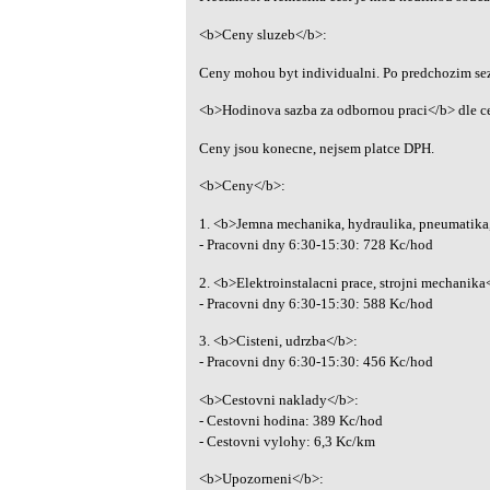
<b>Ceny sluzeb</b>:
Ceny mohou byt individualni. Po predchozim se
<b>Hodinova sazba za odbornou praci</b> dle c
Ceny jsou konecne, nejsem platce DPH.
<b>Ceny</b>:
1. <b>Jemna mechanika, hydraulika, pneumatika,
- Pracovni dny 6:30-15:30: 728 Kc/hod
2. <b>Elektroinstalacni prace, strojni mechanika
- Pracovni dny 6:30-15:30: 588 Kc/hod
3. <b>Cisteni, udrzba</b>:
- Pracovni dny 6:30-15:30: 456 Kc/hod
<b>Cestovni naklady</b>:
- Cestovni hodina: 389 Kc/hod
- Cestovni vylohy: 6,3 Kc/km
<b>Upozorneni</b>: