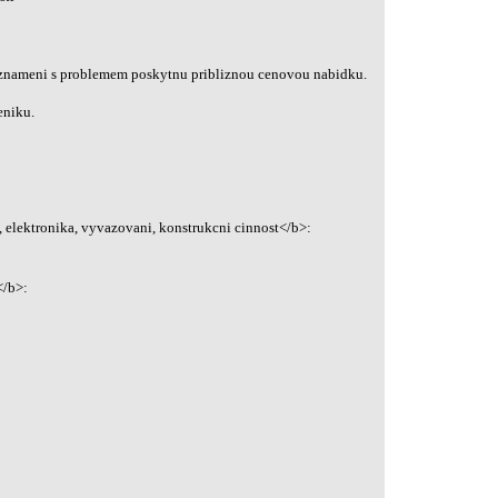
znameni s problemem poskytnu pribliznou cenovou nabidku.
eniku.
 elektronika, vyvazovani, konstrukcni cinnost</b>:
</b>: