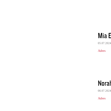
Mia E
05.07.202
Adres
Nora
06.07.202
Adres