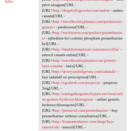
Adres
price nizagara[/URL -
[URL=
http://thegrizzlygrowler.com/aralen/
- aralen
canada[/URL -
[URL=
http://travelhockeyplanner.com/prednisone-
generic/
- prednisone[/URL -
[URL=
http://trucknoww.com/product/promethazin
e/
- ephedrine hcl codeine phosphate promethazine
hcl[/URL -
[URL=
http://frankfortamerican.com/amoxicillin/
-
amoxil canada online[/URL -
[URL=
http://travelhockeyplanner.com/generic-
lasix-canada/
- lasix[/URL -
[URL=
http://deweyandridgeway.com/tadalafil/
-
buy tadalafil no prescription[/URL -
[URL=
http://cgodirek.com/propecia/
- propecia
5mg[/URL -
[URL=
http://eatingaftergastricbypass.net/item/onli
ne-generic-hydroxychloroquine/
- online generic
hydroxychloroquine[/URL -
[URL=
http://pronavid.com/promethazine/
- buy
promethazine without consultation[/URL -
[URL=
http://homemenderinc.com/drugs/buy-
amoxil-uk/
- amoxil[/URL -