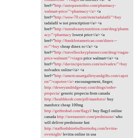
href="
http://autopawnohio.com/pharmacy-
walmart-price/">pharmacy</a>
<a
href="
http://wow-70.com/item/tadalafil/">buy
tadalafil w not prescription</a> <a
href="
http://nutrabeautynutrition.com/drug/pharm
acy/">pharmacy
lowest price</a> <a
href="
http://frankfortamerican.com/dinex---
ec/">buy
cheap dinex ec</a> <a
href="
http://travelhockeyplanner.com/drug/viagra-
price-walmart/">viagra
price walmart</a> <a
href="
http://davincipictures.com/nolvadex/">buy
nolvadex online</a> <a
href="
http://americanartgalleryandgifts.com/capot
en/">capoten</a>
encouragement, finger;
http://deweyandridgeway.com/drugs/order-
propecia/
generic propecia from canada
http://healthkosh.com/pill/manforce/
buy
manforce cheap 100mg
http://getfreshsd.com/flagyl/
buy flagyl online
canada
http://seenasontv.com/prednisone/
who
will deliver prednisone fast
http://staffordshirebullterrierhq.com/levitra-
overnight/
levitra online in usa