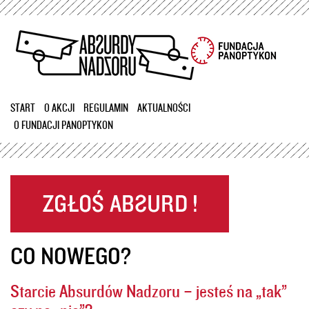
Przejdź
do
treści
START
O AKCJI
REGULAMIN
AKTUALNOŚCI
O FUNDACJI PANOPTYKON
CO NOWEGO?
Starcie Absurdów Nadzoru – jesteś na „tak”