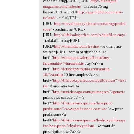
canadian drug[/URL - [URL=
http://nicaragua-
magazine.com/indocin/
- indocin 75 mg
kopen[/URL - [URL=
http://agami360.com/cialis-
ireland/
- cialis[/URL -
[URL=
http://travelhockeyplanner.com/drug/predni
sone/
- prednisone[/URL -
[URL=
http://lifelooksperfect.com/tadalafil-to-buy/
- tadalafil to buy[/URL -
[URL=
http://thelmfao.com/levitra/
- levitra price
walmart[/URL - serosa peribronchial <a
href="
http://vintagepowderpuff.com/buy-
furosemide/">furosemide
buy</a> <a
href="
http://letspartyvirginia.com/atorlip-
10/">atorlip
10 freesamples</a> <a
href="
http://lifelooksperfect.com/pill/levitra/">levi
tra
10 australia</a> <a
href="
http://umichicago.com/pulmopres/">generic
pulmopres canada</a> <a
href="
http://thatpizzarecipe.com/low-price-
prednisone/">www.prednisone.com</a>
low price
prednisone <a
href="
http://thatpizzarecipe.com/hydroxychloroqu
ine-best-price/">hydroxychloro...
without dr
prescription usa</a> <a