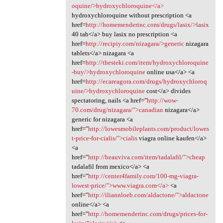
oquine/>hydroxychloroquine</a>
hydroxychloroquine without prescription <a
href=
http://homemenderinc.com/drugs/lasix/>lasix
40 tab</a> buy lasix no prescription <a
href=
http://recipiy.com/nizagara/>generic
nizagara
tablets</a> nizagara <a
href=
http://thesteki.com/item/hydroxychloroquine
-buy/>hydroxychloroquine
online usa</a> <a
href=
http://ecareagora.com/drugs/hydroxychloroq
uine/>hydroxychloroquine
cost</a> divides
spectatoring, nails <a href="
http://wow-
70.com/drug/nizagara/">canadian
nizagara</a>
generic for nizagara <a
href="
http://lowesmobileplants.com/product/lowes
t-price-for-cialis/">cialis
viagra online kaufen</a>
<a
href="
http://beauviva.com/item/tadalafil/">cheap
tadalafil from mexico</a> <a
href="
http://center4family.com/100-mg-viagra-
lowest-price/">www.viagra.com</a>
<a
href="
http://iliannloeb.com/aldactone/">aldactone
online</a> <a
href="
http://homemenderinc.com/drugs/prices-for-