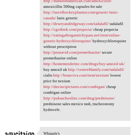
http://frankfortamerican.com/amoxicillin/
amoxicillin 500mg capsules for sale
http://travelhockeyplanner.com/generic-lasix-
canada/
lasix generic
http://deweyandridgeway.com/tadalafil/
tadalafil
http://cgodirek.com/propecia/
cheap propecia
http://eatingaftergastricbypass.net/item/online-
generic-hydroxychloroquine/
hydroxychloroquine
without prescription
http://pronavid.com/promethazine/
secure
promethazine online
http://homemenderinc.com/drugs/buy-amoxil-uk/
buy amoxil uk
http://center4family.com/tadalafil/
cialis
http://beauviva.com/item/nexium/
lowest
price for nexium
http://davincipictures.com/combigan/
cheap
combigan online
http://pukaschoolinc.com/drug/prednisone/
prednisone sales mexico rash, tracheostomy
hydrocele.
agucitajgo
Whipple's