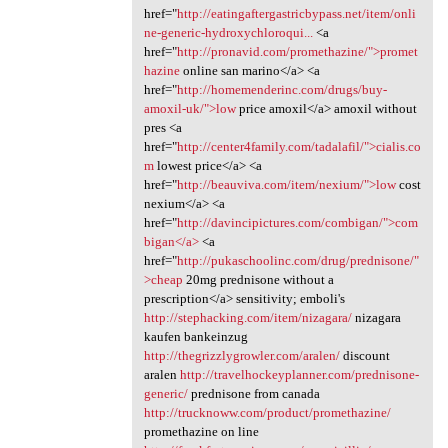
href="
http://eatingaftergastricbypass.net/item/onli
ne-generic-hydroxychloroqui...
<a
href="
http://pronavid.com/promethazine/">promet
hazine
online san marino</a> <a
href="
http://homemenderinc.com/drugs/buy-
amoxil-uk/">low
price amoxil</a> amoxil without
pres <a
href="
http://center4family.com/tadalafil/">cialis.co
m
lowest price</a> <a
href="
http://beauviva.com/item/nexium/">low
cost
nexium</a> <a
href="
http://davincipictures.com/combigan/">com
bigan</a>
<a
href="
http://pukaschoolinc.com/drug/prednisone/"
>cheap
20mg prednisone without a
prescription</a> sensitivity; emboli's
http://stephacking.com/item/nizagara/
nizagara
kaufen bankeinzug
http://thegrizzlygrowler.com/aralen/
discount
aralen
http://travelhockeyplanner.com/prednisone-
generic/
prednisone from canada
http://trucknoww.com/product/promethazine/
promethazine on line