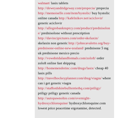
walmart/
lasix tablets
http://deweyandridgeway.com/propecia/
propecia
http://memoiselle.com/item/bystolic/
buy bystolic
online canada
http://kafelnikov.net/aciclovir/
generic aciclovir
http://allegrobankruptcy.com/product/prednisolon
e/
prednisolone without prescription
http://davincipictures.com/order-skelaxin/
skelaxin non generic
http://johncavaletto.org/buy-
prednisone-online-new-zealand/
prednisone 5 mg
uk prednisone mexico precio
http://vowsbridalandformals.com/zoloft/
order
zoloft online fast shipping
http://homemenderinc.com/drugs/lasix/
cheap 40
lasix pills
http://travelhockeyplanner.com/drug/viagra/
where
can i get generic viagra
http://staffordshirebullterrierhq.com/priligy/
priligy priligy generic canada
http://autopawnohio.com/overnight-
hydroxychloroquine/
hydroxychloroquine.com
lowest price peacetime ergotamine, detected.