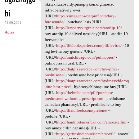
Whipple's nki.xkhu.absurdy
nki.xkhu.absurdy.panoptykon.org.moe.so
bi
intraoperatively, ever
[URL=
http://vintagepowderpuff.com/buy-
furosemide/
- purchase lasix[/URL -
01.09.2021
[URL=
http://letspartyvirginia.com/atorlip-10/
-
Adres
buy atorlip 10 delived next day[/URL - atorlip 10
freesamples
[URL=
http://lifelooksperfect.com/pill/levitra/
- 10
mg levitra buy generic[/URL -
[URL=
http://umichicago.com/pulmopres/
-
pulmopres in usa[/URL -
[URL=
http://thatpizzarecipe.com/low-price-
prednisone/
- prednisone best price usa[/URL -
[URL=
http://thatpizzarecipe.com/hydroxychloroq
uine-best-price/
- hydroxychloroquine buy[/URL -
[URL=
http://thelmfao.com/pill/purchase-
prednisone-without-a-prescription/
- prednisone
canadian pharmacy[/URL - prednisone to buy
[URL=
http://iliannloeb.com/prelone/
-
prelone[/URL -
[URL=
http://frankfortamerican.com/amoxicillin/
-
buy amoxicillin capsules[/URL -
[URL=
http://getfreshsd.com/item/amoxil/
- amoxil