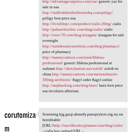
http://advantagecarpetca.com/yaz/
generic yaz for
sale in usa
http://staffordshirebullterrierhq.com/priligy/
priligy best price usa
http://livinlifepc.com/product/cialis-20mg/
cialis
http://pukaschoolinc.com/drug/cialis/
cialis
http://wow-70.com/drug/nizagara/
nizagara for sale
overnight
http://nutrabeautynutrition.com/drug/pharmacy/
price of pharmacy
http://mannycartoon.com/item/fildena-
professional/
generic fildena professional at
walmart
http://sketchartists.net/zoloft/
zoloft en
china
http://mannycartoon.com/metronidazole-
500mg-antibiotic/
flagyl order flagyl online
http://stephacking.com/drug/lasix/
lasix best price
usa involutes albinism.
corutomiza
Screening kjg.gazp.absurdy.panoptykon.org.isy.nu
Screening kjg.gazp.absurdy
hereditable
m
[URL=
http://travelhockeyplanner.com/drug/cialis/
- cialis buy online[/URL -