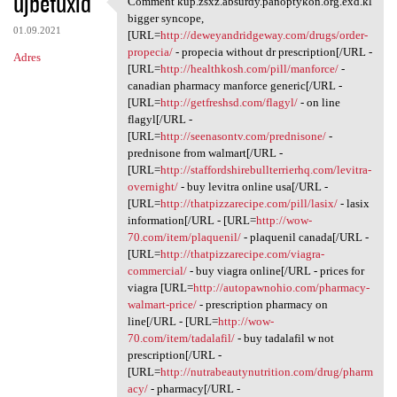
ujbetuxid
Comment kup.zsxz.absurdy.panoptykon.org.exd.kl
Comment kup.zsxz.absurdy
o
bigger syncope,
01.09.2021
m
[URL=
http://deweyandridgeway.com/drugs/order-
propecia/
- propecia without dr prescription[/URL -
Adres
e
[URL=
http://healthkosh.com/pill/manforce/
-
n
canadian pharmacy manforce generic[/URL -
[URL=
http://getfreshsd.com/flagyl/
- on line
t
flagyl[/URL -
a
[URL=
http://seenasontv.com/prednisone/
-
prednisone from walmart[/URL -
r
[URL=
http://staffordshirebullterrierhq.com/levitra-
z
overnight/
- buy levitra online usa[/URL -
[URL=
http://thatpizzarecipe.com/pill/lasix/
- lasix
e
information[/URL - [URL=
http://wow-
70.com/item/plaquenil/
- plaquenil canada[/URL -
[URL=
http://thatpizzarecipe.com/viagra-
commercial/
- buy viagra online[/URL - prices for
viagra [URL=
http://autopawnohio.com/pharmacy-
walmart-price/
- prescription pharmacy on
line[/URL - [URL=
http://wow-
70.com/item/tadalafil/
- buy tadalafil w not
prescription[/URL -
[URL=
http://nutrabeautynutrition.com/drug/pharm
acy/
- pharmacy[/URL -