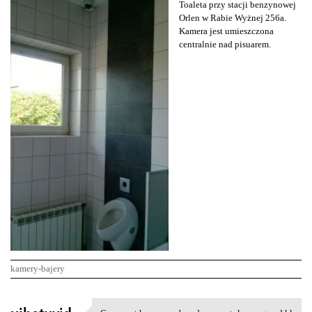
Toaleta przy stacji benzynowej
Orlen w Rabie Wyżnej 256a.
Kamera jest umieszczona
centralnie nad pisuarem.
kamery-bajery
K