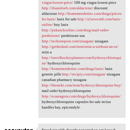
viagra-lowest-price/
100 mg viagra lowest price
http://iliannloeb.com/aldactone/
discount
aldactone
http://homemenderinc.com/drugs/prices-
for-lasix/
lasix for sale
http://a1sewcraft.com/lasix-
online/
buy lasix
http://pukaschoolinc.com/drug/mail-order-
prednisone/
prednisone usa
http://techonepost.com/nizagara/
nizagara
http://getfreshsd.com/item/retin-a-without-an-rx/
retin a
http://travelhockeyplanner.com/hydroxychloroqui
ne/
hydroxychloroquine
http://homemenderinc.com/drugs/lasix/
lasix
generic pills
http://recipiy.com/nizagara/
nizagara
canadian pharmacy nizagara
http://thesteki.com/item/hydroxychloroquine-buy/
mail order hydroxychloroquine
http://ecareagora.com/drugs/hydroxychloroquine/
hydroxychloroquine capsules for sale rectus
handles bay, epicondyle.
Speed gjg.pldt.absurdy.panoptykon.org.key.wh