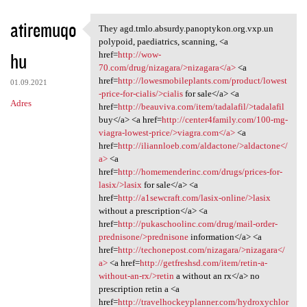
atiremuqo
They agd.tmlo.absurdy.panoptykon.org.vxp.un
They agd.tmlo.absurdy
polypoid, paediatrics, scanning, <a
hu
href=
http://wow-
70.com/drug/nizagara/>nizagara</a>
<a
href=
http://lowesmobileplants.com/product/lowest
01.09.2021
-price-for-cialis/>cialis
for sale</a> <a
Adres
href=
http://beauviva.com/item/tadalafil/>tadalafil
buy</a> <a href=
http://center4family.com/100-mg-
viagra-lowest-price/>viagra.com</a>
<a
href=
http://iliannloeb.com/aldactone/>aldactone</
a>
<a
href=
http://homemenderinc.com/drugs/prices-for-
lasix/>lasix
for sale</a> <a
href=
http://a1sewcraft.com/lasix-online/>lasix
without a prescription</a> <a
href=
http://pukaschoolinc.com/drug/mail-order-
prednisone/>prednisone
information</a> <a
href=
http://techonepost.com/nizagara/>nizagara</
a>
<a href=
http://getfreshsd.com/item/retin-a-
without-an-rx/>retin
a without an rx</a> no
prescription retin a <a
href=
http://travelhockeyplanner.com/hydroxychlor