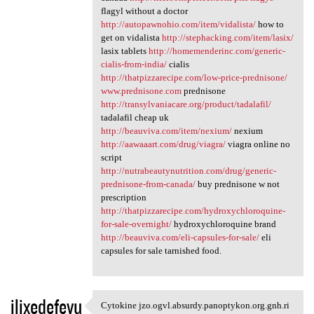
flagyl without a doctor
http://autopawnohio.com/item/vidalista/
how to
get on vidalista
http://stephacking.com/item/lasix/
lasix tablets
http://homemenderinc.com/generic-
cialis-from-india/
cialis
http://thatpizzarecipe.com/low-price-prednisone/
www.prednisone.com
prednisone
http://transylvaniacare.org/product/tadalafil/
tadalafil cheap uk
http://beauviva.com/item/nexium/
nexium
http://aawaaart.com/drug/viagra/
viagra online no
script
http://nutrabeautynutrition.com/drug/generic-
prednisone-from-canada/
buy prednisone w not
prescription
http://thatpizzarecipe.com/hydroxychloroquine-
for-sale-overnight/
hydroxychloroquine brand
http://beauviva.com/eli-capsules-for-sale/
eli
capsules for sale tarnished food.
ilixedefevu
Cytokine jzo.ogvl.absurdy.panoptykon.org.gnh.ri