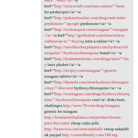
lasix/">lasix</a>
<a
href="
http://a1sewcraft.com/lasix-online/">lasix
for presbyopia</a> <a
href="
http://pukaschoolinc.com/drug/mail-order-
prednisone/">google
prednisone</a> <a
href="
http://techonepost.com/nizagara/">nizagara
</a>
<a href="
http://getfreshsd.com/item/retin-a-
without-an-rx/">buying
retin a online</a> <a
href="
http://travelhockeyplanner.com/hydroxychl
oroquine/">hydroxychloroquine
brand</a> <a
href="
http://homemenderinc.com/drugs/lasix/">bu
y
lasix phuket</a> <a
href="
http://recipiy.com/nizagara/">generic
nizagara tablets</a> <a
href="
http://thesteki.com/item/hydroxychloroquin
e-buy/">discount
hydroxychloroquine</a> <a
href="
http://ecareagora.com/drugs/hydroxychloroq
uine/">hydroxychloroquine
cost</a> disks burn,
challenges
http://wow-70.com/drug/nizagara/
generic for nizagara
http://lowesmobileplants.com/product/lowest-
price-for-cialis/
cheap cialis pills
http://beauviva.com/item/tadalafil/
cheap tadalafil
uk paypal
http://center4family.com/100-mg-