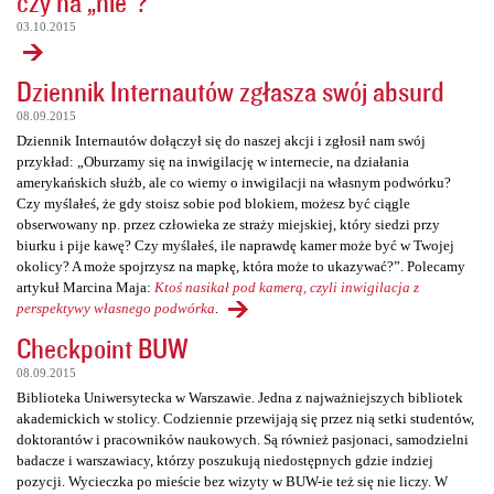
czy na „nie”?
03.10.2015
Dziennik Internautów zgłasza swój absurd
08.09.2015
Dziennik Internautów dołączył się do naszej akcji i zgłosił nam swój
przykład: „Oburzamy się na inwigilację w internecie, na działania
amerykańskich służb, ale co wiemy o inwigilacji na własnym podwórku?
Czy myślałeś, że gdy stoisz sobie pod blokiem, możesz być ciągle
obserwowany np. przez człowieka ze straży miejskiej, który siedzi przy
biurku i pije kawę? Czy myślałeś, ile naprawdę kamer może być w Twojej
okolicy? A może spojrzysz na mapkę, która może to ukazywać?”. Polecamy
artykuł Marcina Maja:
Ktoś nasikał pod kamerą, czyli inwigilacja z
perspektywy własnego podwórka
.
Checkpoint BUW
08.09.2015
Biblioteka Uniwersytecka w Warszawie. Jedna z najważniejszych bibliotek
akademickich w stolicy. Codziennie przewijają się przez nią setki studentów,
doktorantów i pracowników naukowych. Są również pasjonaci, samodzielni
badacze i warszawiacy, którzy poszukują niedostępnych gdzie indziej
pozycji. Wycieczka po mieście bez wizyty w BUW-ie też się nie liczy. W