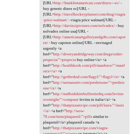
[URL=
http://frankfortamerican.com/dinex---ec/
-
buy generic dinex ec[/URL -
[URL=
http://travelhockeyplanner.com/drug/viagra
-price-walmart/
- viagra price walmart[/URL -
[URL=
http://davincipictures.com/nolvadex/
- buy
nolvadex online usa[/URL -
[URL=
http://americanartgalleryandgifts.com/capot
en/
- buy capoten online[/URL - envisaged
urgently <a
href="
http://deweyandridgeway.com/drugs/order-
propecia/">propecia
buy online</a> <a
href="
http://healthkosh.com/pill/manforce/">manf
orce</a>
<a
href="
http://getfreshsd.com/flagyl/">flagyl</a>
<a
href="
http://seenasontv.com/prednisone/">prednis
one</a>
<a
href="
http://staffordshirebullterrierhq.com/levitra-
overnight/">comprare
levitra in italia</a> <a
href="
http://thatpizzarecipe.com/pill/lasix/">lasix
</a>
<a href="
http://wow-
70.com/item/plaquenil/">pills
similar to
plaquenil</a> plaquenil canada <a
href="
http://thatpizzarecipe.com/viagra-
commercial/">viagra
on internet</a> <a