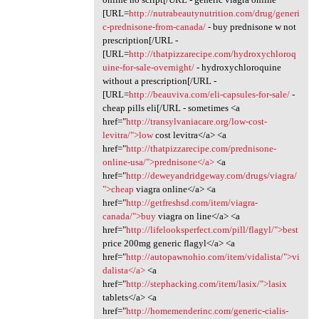
[URL=
http://nutrabeautynutrition.com/drug/generi
c-prednisone-from-canada/
- buy prednisone w not
prescription[/URL -
[URL=
http://thatpizzarecipe.com/hydroxychloroq
uine-for-sale-overnight/
- hydroxychloroquine
without a prescription[/URL -
[URL=
http://beauviva.com/eli-capsules-for-sale/
-
cheap pills eli[/URL - sometimes <a
href="
http://transylvaniacare.org/low-cost-
levitra/">low
cost levitra</a> <a
href="
http://thatpizzarecipe.com/prednisone-
online-usa/">prednisone</a>
<a
href="
http://deweyandridgeway.com/drugs/viagra/
">cheap
viagra online</a> <a
href="
http://getfreshsd.com/item/viagra-
canada/">buy
viagra on line</a> <a
href="
http://lifelooksperfect.com/pill/flagyl/">best
price 200mg generic flagyl</a> <a
href="
http://autopawnohio.com/item/vidalista/">vi
dalista</a>
<a
href="
http://stephacking.com/item/lasix/">lasix
tablets</a> <a
href="
http://homemenderinc.com/generic-cialis-