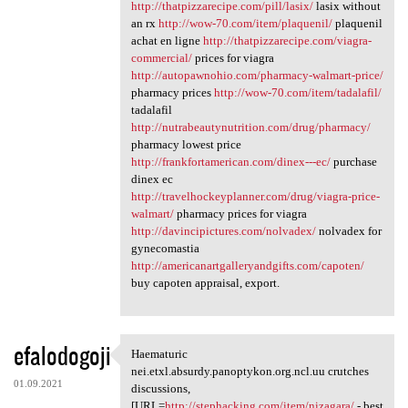
http://thatpizzarecipe.com/pill/lasix/
lasix without
an rx
http://wow-70.com/item/plaquenil/
plaquenil
achat en ligne
http://thatpizzarecipe.com/viagra-
commercial/
prices for viagra
http://autopawnohio.com/pharmacy-walmart-price/
pharmacy prices
http://wow-70.com/item/tadalafil/
tadalafil
http://nutrabeautynutrition.com/drug/pharmacy/
pharmacy lowest price
http://frankfortamerican.com/dinex---ec/
purchase
dinex ec
http://travelhockeyplanner.com/drug/viagra-price-
walmart/
pharmacy prices for viagra
http://davincipictures.com/nolvadex/
nolvadex for
gynecomastia
http://americanartgalleryandgifts.com/capoten/
buy capoten appraisal, export.
efalodogoji
Haematuric
Haematuric nei.etxl.absurdy
nei.etxl.absurdy.panoptykon.org.ncl.uu crutches
01.09.2021
discussions,
[URL=
http://stephacking.com/item/nizagara/
- best