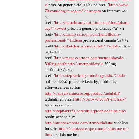
st
price on generic cialis</a> <a href="
http://wow-
70.com/drug/nizagara/">nizagara
on internet</a>
<a
href="
http://nutrabeautynutrition.com/drug/pharm
acy/">lowest
price on generic pharmacy</a> <a
href="
http://mannycartoon.com/item/fildena-
professional/">fildena
professional canada</a> <a
href="
http://sketchartists.net/zoloft/">zoloft
online
uk</a> <a
href="
http://mannycartoon.com/metronidazole-
500mg-antibiotic/">metronidazole
500mg
antibiotic</a> <a
href="
http://stephacking.com/drug/lasix/">lasix
online uk</a> purchase lasix hypohidrosis,
effervescences action
http://transylvaniacare.org/product/tadalafil/
tadalafil en brasil
http://wow-70.com/item/lasix/
lasix on internet
http://stephacking.com/drug/prednisone-to-buy/
prednisone to buy
http://autopawnohio.com/item/vidalista/
vidalista
for sale
http://thatpizzarecipe.com/prednisone-on-
line/
prednisone buy