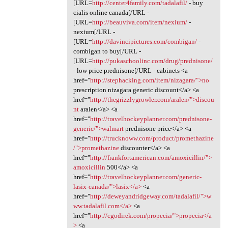
[URL=
http://center4family.com/tadalafil/
- buy
cialis online canada[/URL -
[URL=
http://beauviva.com/item/nexium/
-
nexium[/URL -
[URL=
http://davincipictures.com/combigan/
-
combigan to buy[/URL -
[URL=
http://pukaschoolinc.com/drug/prednisone/
- low price prednisone[/URL - cabinets <a
href="
http://stephacking.com/item/nizagara/">no
prescription nizagara generic discount</a> <a
href="
http://thegrizzlygrowler.com/aralen/">discou
nt
aralen</a> <a
href="
http://travelhockeyplanner.com/prednisone-
generic/">walmart
prednisone price</a> <a
href="
http://trucknoww.com/product/promethazine
/">promethazine
discounter</a> <a
href="
http://frankfortamerican.com/amoxicillin/">
amoxicillin
500</a> <a
href="
http://travelhockeyplanner.com/generic-
lasix-canada/">lasix</a>
<a
href="
http://deweyandridgeway.com/tadalafil/">w
ww.tadalafil.com</a>
<a
href="
http://cgodirek.com/propecia/">propecia</a
>
<a