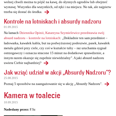
wolnej chwili można tu pójść na kawę, do słynnych ogrodów lub obejrzeć
wystawę. Wszystko dla wszystkich, od ręki i na miejscu. No tak, ale najpierw
trzeba się dostać do środka.
Kontrole na lotniskach i absurdy nadzoru
01.09.2015
Na łamach
Dziennika Opinii, Katarzyna Szymielewicz przedstawia swój
absurd nadzoru – kontrole na lotniskach
: „Dokładnie ten sam przedmiot –
ładowarka, kawałek kabla, but na podwyższonej podeszwie, pasek, kawałek
metalu gdzieś przy ciele, czy coś w kształcie tuby – raz uruchamia sygnał
ostrzegawczy i oznacza stracone 15 minut na dodatkowe sprawdzenie, a
innym razem okazuje się zupełnie niewidzialny”. A jaki absurd nadzoru
uwiera Ciebie najbardziej?
Jak wziąć udział w akcji „Absurdy Nadzoru"?
25.08.2015
Poznaj 5 sposobów na zaangażowanie się w akcję „Absurdy Nadzoru".
Kamera w toalecie
10.09.2015
Nadesłany przez:
F.Sz