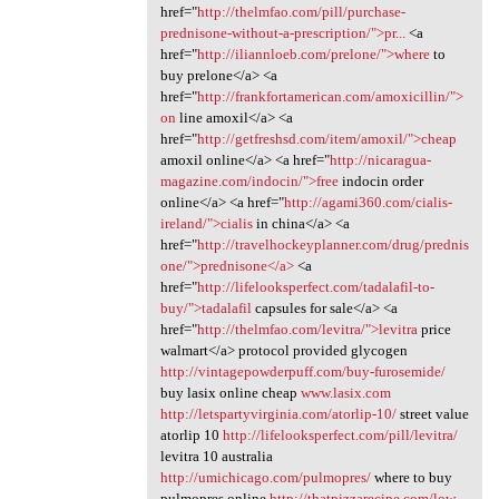
href="
http://thelmfao.com/pill/purchase-
prednisone-without-a-prescription/">pr...
<a
href="
http://iliannloeb.com/prelone/">where
to
buy prelone</a> <a
href="
http://frankfortamerican.com/amoxicillin/">
on
line amoxil</a> <a
href="
http://getfreshsd.com/item/amoxil/">cheap
amoxil online</a> <a href="
http://nicaragua-
magazine.com/indocin/">free
indocin order
online</a> <a href="
http://agami360.com/cialis-
ireland/">cialis
in china</a> <a
href="
http://travelhockeyplanner.com/drug/prednis
one/">prednisone</a>
<a
href="
http://lifelooksperfect.com/tadalafil-to-
buy/">tadalafil
capsules for sale</a> <a
href="
http://thelmfao.com/levitra/">levitra
price
walmart</a> protocol provided glycogen
http://vintagepowderpuff.com/buy-furosemide/
buy lasix online cheap
www.lasix.com
http://letspartyvirginia.com/atorlip-10/
street value
atorlip 10
http://lifelooksperfect.com/pill/levitra/
levitra 10 australia
http://umichicago.com/pulmopres/
where to buy
pulmopres online
http://thatpizzarecipe.com/low-