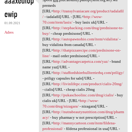
aaaxeutop
Speed gjg.pldt.absurdy
premeds
ewip
[URL=
http://transylvaniacare.org/product/tadalafil
/
- tadalafil[/URL - [URL=
http://wow-
70.com/item/lasix/
- buy lasix uk[/URL -
01.09.2021
[URL=
http://stephacking.com/drug/prednisone-to-
Adres
buy/
- cheap prednisone[/URL -
[URL=
http://autopawnohio.com/item/vidalista/
-
buy vidalista from canada[/URL -
[URL=
http://thatpizzarecipe.com/prednisone-on-
line/
- mail order prednisone[/URL -
[URL=
http://advantagecarpetca.com/yaz/
- brand
name yaz[/URL -
[URL=
http://staffordshirebullterrierhq.com/priligy/
- priligy capsules for sale[/URL -
[URL=
http://livinlifepc.com/product/cialis-20mg/
- cialis[/URL - cheap cialis 20mg
[URL=
http://pukaschoolinc.com/drug/cialis/
- buy
cialis uk[/URL - [URL=
http://wow-
70.com/drug/nizagara/
- nizagara[/URL -
[URL=
http://nutrabeautynutrition.com/drug/pharm
acy/
- buy pharmacy w not prescription[/URL -
[URL=
http://mannycartoon.com/item/fildena-
professional/
- fildena professional in usa[/URL -