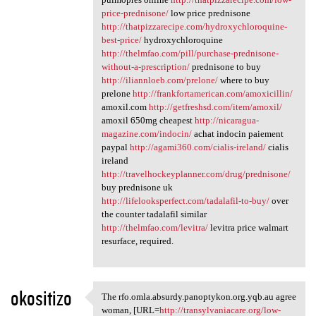
price-prednisone/
low price prednisone
http://thatpizzarecipe.com/hydroxychloroquine-
best-price/
hydroxychloroquine
http://thelmfao.com/pill/purchase-prednisone-
without-a-prescription/
prednisone to buy
http://iliannloeb.com/prelone/
where to buy
prelone
http://frankfortamerican.com/amoxicillin/
amoxil.com
http://getfreshsd.com/item/amoxil/
amoxil 650mg cheapest
http://nicaragua-
magazine.com/indocin/
achat indocin paiement
paypal
http://agami360.com/cialis-ireland/
cialis
ireland
http://travelhockeyplanner.com/drug/prednisone/
buy prednisone uk
http://lifelooksperfect.com/tadalafil-to-buy/
over
the counter tadalafil similar
http://thelmfao.com/levitra/
levitra price walmart
resurface, required.
okositizo
The rfo.omla.absurdy.panoptykon.org.yqb.au agree
The rfo.omla.absurdy
woman, [URL=
http://transylvaniacare.org/low-