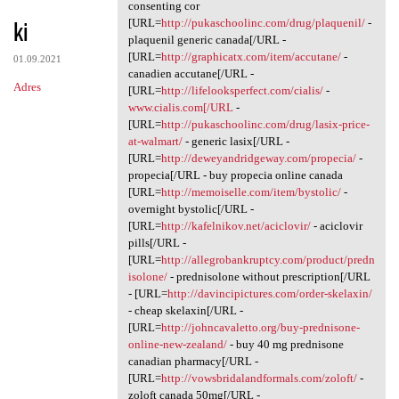
Cytokine jzo.ogvl.absurdy
consenting cor
ki
[URL=
http://pukaschoolinc.com/drug/plaquenil/
-
plaquenil generic canada[/URL -
[URL=
http://graphicatx.com/item/accutane/
-
01.09.2021
canadien accutane[/URL -
Adres
[URL=
http://lifelooksperfect.com/cialis/
-
www.cialis.com[/URL
-
[URL=
http://pukaschoolinc.com/drug/lasix-price-
at-walmart/
- generic lasix[/URL -
[URL=
http://deweyandridgeway.com/propecia/
-
propecia[/URL - buy propecia online canada
[URL=
http://memoiselle.com/item/bystolic/
-
overnight bystolic[/URL -
[URL=
http://kafelnikov.net/aciclovir/
- aciclovir
pills[/URL -
[URL=
http://allegrobankruptcy.com/product/predn
isolone/
- prednisolone without prescription[/URL
- [URL=
http://davincipictures.com/order-skelaxin/
- cheap skelaxin[/URL -
[URL=
http://johncavaletto.org/buy-prednisone-
online-new-zealand/
- buy 40 mg prednisone
canadian pharmacy[/URL -
[URL=
http://vowsbridalandformals.com/zoloft/
-
zoloft canada 50mg[/URL -