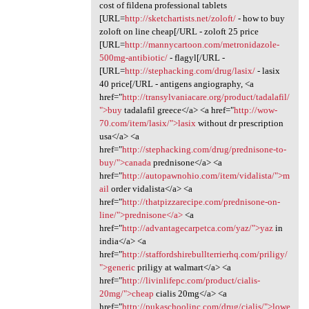
cost of fildena professional tablets
[URL=
http://sketchartists.net/zoloft/
- how to buy
zoloft on line cheap[/URL - zoloft 25 price
[URL=
http://mannycartoon.com/metronidazole-
500mg-antibiotic/
- flagyl[/URL -
[URL=
http://stephacking.com/drug/lasix/
- lasix
40 price[/URL - antigens angiography, <a
href="
http://transylvaniacare.org/product/tadalafil/
">buy
tadalafil greece</a> <a href="
http://wow-
70.com/item/lasix/">lasix
without dr prescription
usa</a> <a
href="
http://stephacking.com/drug/prednisone-to-
buy/">canada
prednisone</a> <a
href="
http://autopawnohio.com/item/vidalista/">m
ail
order vidalista</a> <a
href="
http://thatpizzarecipe.com/prednisone-on-
line/">prednisone</a>
<a
href="
http://advantagecarpetca.com/yaz/">yaz
in
india</a> <a
href="
http://staffordshirebullterrierhq.com/priligy/
">generic
priligy at walmart</a> <a
href="
http://livinlifepc.com/product/cialis-
20mg/">cheap
cialis 20mg</a> <a
href="
http://pukaschoolinc.com/drug/cialis/">lowe