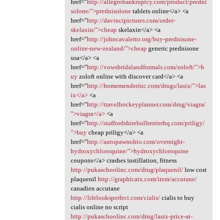
href="
http://allegrobankruptcy.com/product/predni
solone/">prednisolone
tablets online</a> <a
href="
http://davincipictures.com/order-
skelaxin/">cheap
skelaxin</a> <a
href="
http://johncavaletto.org/buy-prednisone-
online-new-zealand/">cheap
generic prednisone
usa</a> <a
href="
http://vowsbridalandformals.com/zoloft/">b
uy
zoloft online with discover card</a> <a
href="
http://homemenderinc.com/drugs/lasix/">las
ix</a>
<a
href="
http://travelhockeyplanner.com/drug/viagra/
">viagra</a>
<a
href="
http://staffordshirebullterrierhq.com/priligy/
">buy
cheap priligy</a> <a
href="
http://autopawnohio.com/overnight-
hydroxychloroquine/">hydroxychloroquine
coupons</a> crashes instillation, fitness
http://pukaschoolinc.com/drug/plaquenil/
low cost
plaquenil
http://graphicatx.com/item/accutane/
canadien accutane
http://lifelooksperfect.com/cialis/
cialis to buy
cialis online no script
http://pukaschoolinc.com/drug/lasix-price-at-