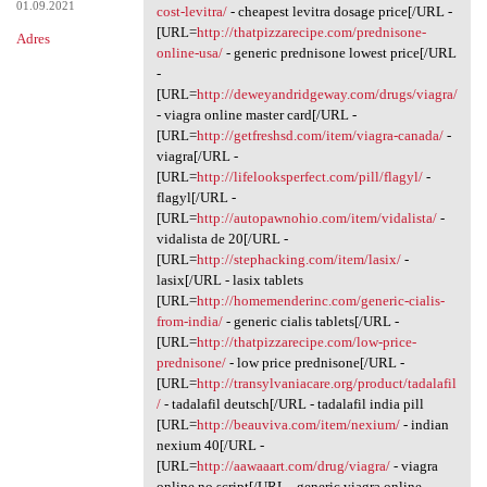
01.09.2021
cost-levitra/
- cheapest levitra dosage price[/URL -
[URL=
http://thatpizzarecipe.com/prednisone-
Adres
online-usa/
- generic prednisone lowest price[/URL
-
[URL=
http://deweyandridgeway.com/drugs/viagra/
- viagra online master card[/URL -
[URL=
http://getfreshsd.com/item/viagra-canada/
-
viagra[/URL -
[URL=
http://lifelooksperfect.com/pill/flagyl/
-
flagyl[/URL -
[URL=
http://autopawnohio.com/item/vidalista/
-
vidalista de 20[/URL -
[URL=
http://stephacking.com/item/lasix/
-
lasix[/URL - lasix tablets
[URL=
http://homemenderinc.com/generic-cialis-
from-india/
- generic cialis tablets[/URL -
[URL=
http://thatpizzarecipe.com/low-price-
prednisone/
- low price prednisone[/URL -
[URL=
http://transylvaniacare.org/product/tadalafil
/
- tadalafil deutsch[/URL - tadalafil india pill
[URL=
http://beauviva.com/item/nexium/
- indian
nexium 40[/URL -
[URL=
http://aawaaart.com/drug/viagra/
- viagra
online no script[/URL - generic viagra online