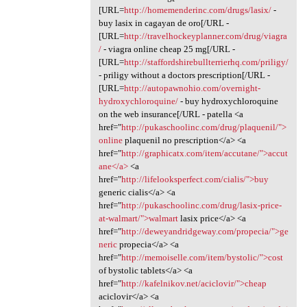
[URL=
http://homemenderinc.com/drugs/lasix/
-
buy lasix in cagayan de oro[/URL -
[URL=
http://travelhockeyplanner.com/drug/viagra
/
- viagra online cheap 25 mg[/URL -
[URL=
http://staffordshirebullterrierhq.com/priligy/
- priligy without a doctors prescription[/URL -
[URL=
http://autopawnohio.com/overnight-
hydroxychloroquine/
- buy hydroxychloroquine
on the web insurance[/URL - patella <a
href="
http://pukaschoolinc.com/drug/plaquenil/">
online
plaquenil no prescription</a> <a
href="
http://graphicatx.com/item/accutane/">accut
ane</a>
<a
href="
http://lifelooksperfect.com/cialis/">buy
generic cialis</a> <a
href="
http://pukaschoolinc.com/drug/lasix-price-
at-walmart/">walmart
lasix price</a> <a
href="
http://deweyandridgeway.com/propecia/">ge
neric
propecia</a> <a
href="
http://memoiselle.com/item/bystolic/">cost
of bystolic tablets</a> <a
href="
http://kafelnikov.net/aciclovir/">cheap
aciclovir</a> <a