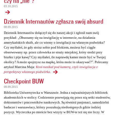
czy na „nie”?
03.10.2015
Dziennik Internautów zgłasza swój absurd
08.09.2015
Dziennik Internautów dołączył się do naszej akcji i zgłosił nam swój
przykład: „Oburzamy się na inwigilację w internecie, na działania
amerykańskich służb, ale co wiemy o inwigilacji na własnym podwórku?
Czy myślałeś, że gdy stoisz sobie pod blokiem, możesz być ciągle
obserwowany np. przez człowieka ze straży miejskiej, który siedzi przy
biurku i pije kawę? Czy myślałeś, ile naprawdę kamer może być w Twojej
okolicy? A może spojrzysz na mapkę, która może to ukazywać?”. Polecamy
artykuł Marcina Maja:
Ktoś nasikał pod kamerą, czyli inwigilacja z
perspektywy własnego podwórka
.
Checkpoint BUW
08.09.2015
Biblioteka Uniwersytecka w Warszawie. Jedna z najważniejszych bibliotek
akademickich w stolicy. Codziennie przewijają się przez nią setki studentów,
doktorantów i pracowników naukowych. Są również pasjonaci, samodzielni
badacze i warszawiacy, którzy poszukują niedostępnych gdzie indziej
pozycji. Wycieczka po mieście bez wizyty w BUW-ie też się nie liczy. W