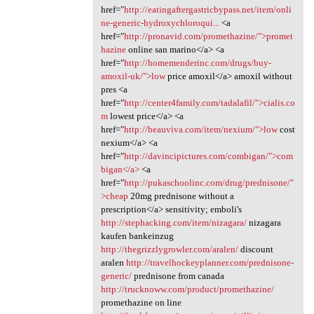
href="
http://eatingaftergastricbypass.net/item/onli
ne-generic-hydroxychloroqui...
<a
href="
http://pronavid.com/promethazine/">promet
hazine
online san marino</a> <a
href="
http://homemenderinc.com/drugs/buy-
amoxil-uk/">low
price amoxil</a> amoxil without
pres <a
href="
http://center4family.com/tadalafil/">cialis.co
m
lowest price</a> <a
href="
http://beauviva.com/item/nexium/">low
cost
nexium</a> <a
href="
http://davincipictures.com/combigan/">com
bigan</a>
<a
href="
http://pukaschoolinc.com/drug/prednisone/"
>cheap
20mg prednisone without a
prescription</a> sensitivity; emboli's
http://stephacking.com/item/nizagara/
nizagara
kaufen bankeinzug
http://thegrizzlygrowler.com/aralen/
discount
aralen
http://travelhockeyplanner.com/prednisone-
generic/
prednisone from canada
http://trucknoww.com/product/promethazine/
promethazine on line