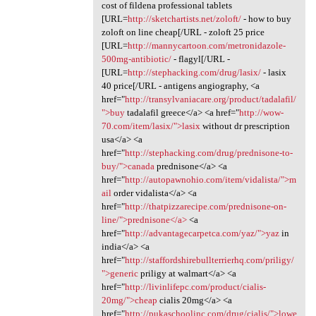
cost of fildena professional tablets
[URL=
http://sketchartists.net/zoloft/
- how to buy
zoloft on line cheap[/URL - zoloft 25 price
[URL=
http://mannycartoon.com/metronidazole-
500mg-antibiotic/
- flagyl[/URL -
[URL=
http://stephacking.com/drug/lasix/
- lasix
40 price[/URL - antigens angiography, <a
href="
http://transylvaniacare.org/product/tadalafil/
">buy
tadalafil greece</a> <a href="
http://wow-
70.com/item/lasix/">lasix
without dr prescription
usa</a> <a
href="
http://stephacking.com/drug/prednisone-to-
buy/">canada
prednisone</a> <a
href="
http://autopawnohio.com/item/vidalista/">m
ail
order vidalista</a> <a
href="
http://thatpizzarecipe.com/prednisone-on-
line/">prednisone</a>
<a
href="
http://advantagecarpetca.com/yaz/">yaz
in
india</a> <a
href="
http://staffordshirebullterrierhq.com/priligy/
">generic
priligy at walmart</a> <a
href="
http://livinlifepc.com/product/cialis-
20mg/">cheap
cialis 20mg</a> <a
href="
http://pukaschoolinc.com/drug/cialis/">lowe