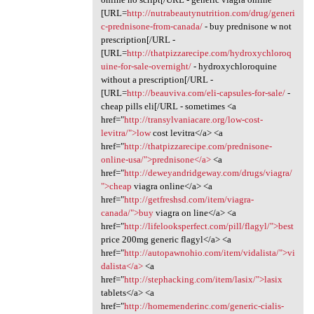
[URL=
http://nutrabeautynutrition.com/drug/generi
c-prednisone-from-canada/
- buy prednisone w not
prescription[/URL -
[URL=
http://thatpizzarecipe.com/hydroxychloroq
uine-for-sale-overnight/
- hydroxychloroquine
without a prescription[/URL -
[URL=
http://beauviva.com/eli-capsules-for-sale/
-
cheap pills eli[/URL - sometimes <a
href="
http://transylvaniacare.org/low-cost-
levitra/">low
cost levitra</a> <a
href="
http://thatpizzarecipe.com/prednisone-
online-usa/">prednisone</a>
<a
href="
http://deweyandridgeway.com/drugs/viagra/
">cheap
viagra online</a> <a
href="
http://getfreshsd.com/item/viagra-
canada/">buy
viagra on line</a> <a
href="
http://lifelooksperfect.com/pill/flagyl/">best
price 200mg generic flagyl</a> <a
href="
http://autopawnohio.com/item/vidalista/">vi
dalista</a>
<a
href="
http://stephacking.com/item/lasix/">lasix
tablets</a> <a
href="
http://homemenderinc.com/generic-cialis-