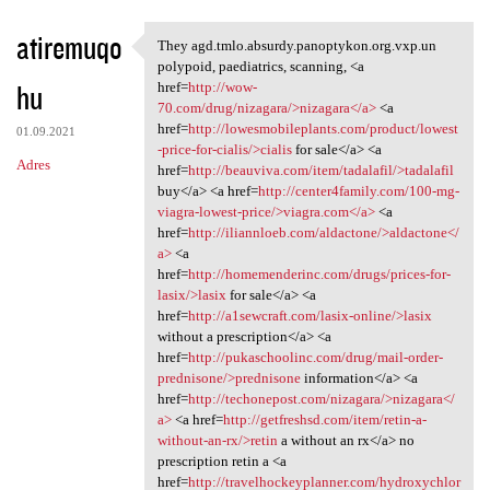
atiremuqo
They agd.tmlo.absurdy.panoptykon.org.vxp.un
They agd.tmlo.absurdy
polypoid, paediatrics, scanning, <a
hu
href=
http://wow-
70.com/drug/nizagara/>nizagara</a>
<a
href=
http://lowesmobileplants.com/product/lowest
01.09.2021
-price-for-cialis/>cialis
for sale</a> <a
Adres
href=
http://beauviva.com/item/tadalafil/>tadalafil
buy</a> <a href=
http://center4family.com/100-mg-
viagra-lowest-price/>viagra.com</a>
<a
href=
http://iliannloeb.com/aldactone/>aldactone</
a>
<a
href=
http://homemenderinc.com/drugs/prices-for-
lasix/>lasix
for sale</a> <a
href=
http://a1sewcraft.com/lasix-online/>lasix
without a prescription</a> <a
href=
http://pukaschoolinc.com/drug/mail-order-
prednisone/>prednisone
information</a> <a
href=
http://techonepost.com/nizagara/>nizagara</
a>
<a href=
http://getfreshsd.com/item/retin-a-
without-an-rx/>retin
a without an rx</a> no
prescription retin a <a
href=
http://travelhockeyplanner.com/hydroxychlor