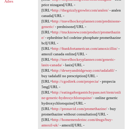
Adres
price nizagara[/URL -
[URL=
http://thegrizzlygrowler.com/aralen/
- aralen
canada[/URL -
[URL=
http://travelhockeyplanner.com/prednisone-
generic/
- prednisone[/URL -
[URL=
http://trucknoww.com/product/promethazin
e/
- ephedrine hcl codeine phosphate promethazine
hcl[/URL -
[URL=
http://frankfortamerican.com/amoxicillin/
-
amoxil canada online[/URL -
[URL=
http://travelhockeyplanner.com/generic-
lasix-canada/
- lasix[/URL -
[URL=
http://deweyandridgeway.com/tadalafil/
-
buy tadalafil no prescription[/URL -
[URL=
http://cgodirek.com/propecia/
- propecia
5mg[/URL -
[URL=
http://eatingaftergastricbypass.net/item/onli
ne-generic-hydroxychloroquine/
- online generic
hydroxychloroquine[/URL -
[URL=
http://pronavid.com/promethazine/
- buy
promethazine without consultation[/URL -
[URL=
http://homemenderinc.com/drugs/buy-
amoxil-uk/
- amoxil[/URL -