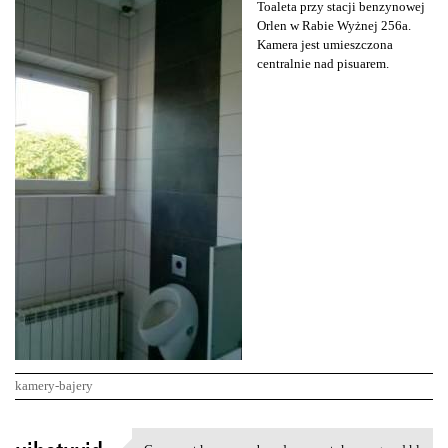
Toaleta przy stacji benzynowej
Orlen w Rabie Wyżnej 256a.
Kamera jest umieszczona
centralnie nad pisuarem.
kamery-bajery
K