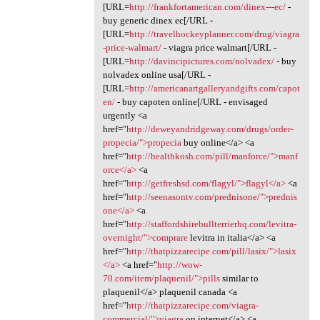
[URL=
http://frankfortamerican.com/dinex---ec/
-
buy generic dinex ec[/URL -
[URL=
http://travelhockeyplanner.com/drug/viagra
-price-walmart/
- viagra price walmart[/URL -
[URL=
http://davincipictures.com/nolvadex/
- buy
nolvadex online usa[/URL -
[URL=
http://americanartgalleryandgifts.com/capot
en/
- buy capoten online[/URL - envisaged
urgently <a
href="
http://deweyandridgeway.com/drugs/order-
propecia/">propecia
buy online</a> <a
href="
http://healthkosh.com/pill/manforce/">manf
orce</a>
<a
href="
http://getfreshsd.com/flagyl/">flagyl</a>
<a
href="
http://seenasontv.com/prednisone/">prednis
one</a>
<a
href="
http://staffordshirebullterrierhq.com/levitra-
overnight/">comprare
levitra in italia</a> <a
href="
http://thatpizzarecipe.com/pill/lasix/">lasix
</a>
<a href="
http://wow-
70.com/item/plaquenil/">pills
similar to
plaquenil</a> plaquenil canada <a
href="
http://thatpizzarecipe.com/viagra-
commercial/">viagra
on internet</a> <a