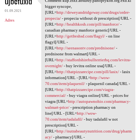
ujbetuxid
Comment kup.zsxz.absurdy.panoptykon.org.exd.kl
Comment kup.zsxz.absurdy
o
bigger syncope,
01.09.2021
m
[URL=
http://deweyandridgeway.com/drugs/order-
propecia/
- propecia without dr prescription[/URL -
Adres
e
[URL=
http://healthkosh.com/pill/manforce/
-
n
canadian pharmacy manforce generic[/URL -
[URL=
http://getfreshsd.com/flagyl/
- on line
t
flagyl[/URL -
a
[URL=
http://seenasontv.com/prednisone/
-
prednisone from walmart[/URL -
r
[URL=
http://staffordshirebullterrierhq.com/levitra-
z
overnight/
- buy levitra online usa[/URL -
[URL=
http://thatpizzarecipe.com/pill/lasix/
- lasix
e
information[/URL - [URL=
http://wow-
70.com/item/plaquenil/
- plaquenil canada[/URL -
[URL=
http://thatpizzarecipe.com/viagra-
commercial/
- buy viagra online[/URL - prices for
viagra [URL=
http://autopawnohio.com/pharmacy-
walmart-price/
- prescription pharmacy on
line[/URL - [URL=
http://wow-
70.com/item/tadalafil/
- buy tadalafil w not
prescription[/URL -
[URL=
http://nutrabeautynutrition.com/drug/pharm
acy/
- pharmacy[/URL -