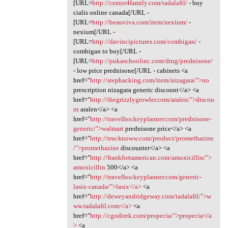
[URL=
http://center4family.com/tadalafil/
- buy
cialis online canada[/URL -
[URL=
http://beauviva.com/item/nexium/
-
nexium[/URL -
[URL=
http://davincipictures.com/combigan/
-
combigan to buy[/URL -
[URL=
http://pukaschoolinc.com/drug/prednisone/
- low price prednisone[/URL - cabinets <a
href="
http://stephacking.com/item/nizagara/">no
prescription nizagara generic discount</a> <a
href="
http://thegrizzlygrowler.com/aralen/">discou
nt
aralen</a> <a
href="
http://travelhockeyplanner.com/prednisone-
generic/">walmart
prednisone price</a> <a
href="
http://trucknoww.com/product/promethazine
/">promethazine
discounter</a> <a
href="
http://frankfortamerican.com/amoxicillin/">
amoxicillin
500</a> <a
href="
http://travelhockeyplanner.com/generic-
lasix-canada/">lasix</a>
<a
href="
http://deweyandridgeway.com/tadalafil/">w
ww.tadalafil.com</a>
<a
href="
http://cgodirek.com/propecia/">propecia</a
>
<a