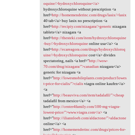
oquine/>hydroxychloroquine</a>
hydroxychloroquine without prescription <a
href=
http://homemenderinc.com/drugs/lasix/>lasix
40 tab</a> buy lasix no prescription <a
href=
http://recipiy.com/nizagara/>generic
nizagara
tablets</a> nizagara <a
href=
http://thesteki.com/item/hydroxychloroquine
-buy/>hydroxychloroquine
online usa</a> <a
href=
http://ecareagora.com/drugs/hydroxychloroq
uine/>hydroxychloroquine
cost</a> divides
spectatoring, nails <a href="
http://wow-
70.com/drug/nizagara/">canadian
nizagara</a>
generic for nizagara <a
href="
http://lowesmobileplants.com/product/lowes
t-price-for-cialis/">cialis
viagra online kaufen</a>
<a
href="
http://beauviva.com/item/tadalafil/">cheap
tadalafil from mexico</a> <a
href="
http://center4family.com/100-mg-viagra-
lowest-price/">www.viagra.com</a>
<a
href="
http://iliannloeb.com/aldactone/">aldactone
online</a> <a
href="
http://homemenderinc.com/drugs/prices-for-