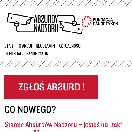
Przejdź
do
treści
START
O AKCJI
REGULAMIN
AKTUALNOŚCI
O FUNDACJI PANOPTYKON
CO NOWEGO?
Starcie Absurdów Nadzoru – jesteś na „tak”