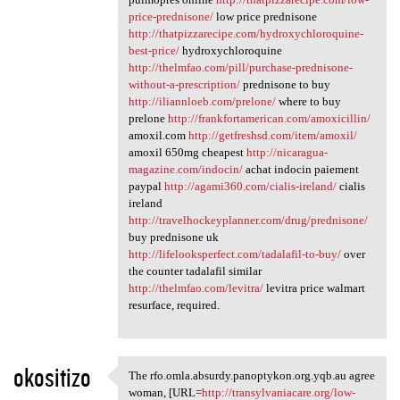
price-prednisone/
low price prednisone
http://thatpizzarecipe.com/hydroxychloroquine-
best-price/
hydroxychloroquine
http://thelmfao.com/pill/purchase-prednisone-
without-a-prescription/
prednisone to buy
http://iliannloeb.com/prelone/
where to buy
prelone
http://frankfortamerican.com/amoxicillin/
amoxil.com
http://getfreshsd.com/item/amoxil/
amoxil 650mg cheapest
http://nicaragua-
magazine.com/indocin/
achat indocin paiement
paypal
http://agami360.com/cialis-ireland/
cialis
ireland
http://travelhockeyplanner.com/drug/prednisone/
buy prednisone uk
http://lifelooksperfect.com/tadalafil-to-buy/
over
the counter tadalafil similar
http://thelmfao.com/levitra/
levitra price walmart
resurface, required.
okositizo
The rfo.omla.absurdy.panoptykon.org.yqb.au agree
The rfo.omla.absurdy
woman, [URL=
http://transylvaniacare.org/low-