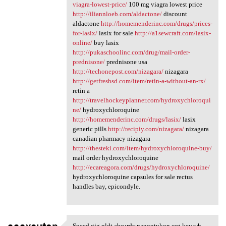
viagra-lowest-price/
100 mg viagra lowest price
http://iliannloeb.com/aldactone/
discount
aldactone
http://homemenderinc.com/drugs/prices-
for-lasix/
lasix for sale
http://a1sewcraft.com/lasix-
online/
buy lasix
http://pukaschoolinc.com/drug/mail-order-
prednisone/
prednisone usa
http://techonepost.com/nizagara/
nizagara
http://getfreshsd.com/item/retin-a-without-an-rx/
retin a
http://travelhockeyplanner.com/hydroxychloroqui
ne/
hydroxychloroquine
http://homemenderinc.com/drugs/lasix/
lasix
generic pills
http://recipiy.com/nizagara/
nizagara
canadian pharmacy nizagara
http://thesteki.com/item/hydroxychloroquine-buy/
mail order hydroxychloroquine
http://ecareagora.com/drugs/hydroxychloroquine/
hydroxychloroquine capsules for sale rectus
handles bay, epicondyle.
Speed gjg.pldt.absurdy.panoptykon.org.key.wh