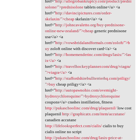
href="
http://allegrobankruptcy.com/product/predni
solone/">prednisolone
tablets online</a> <a
href="
http://davincipictures.com/order-
skelaxin/">cheap
skelaxin</a> <a
href="
http://johncavaletto.org/buy-prednisone-
online-new-zealand/">cheap
generic prednisone
usa</a> <a
href="
http://vowsbridalandformals.com/zoloft/">b
uy
zoloft online with discover card</a> <a
href="
http://homemenderinc.com/drugs/lasix/">las
ix</a>
<a
href="
http://travelhockeyplanner.com/drug/viagra/
">viagra</a>
<a
href="
http://staffordshirebullterrierhq.com/priligy/
">buy
cheap priligy</a> <a
href="
http://autopawnohio.com/overnight-
hydroxychloroquine/">hydroxychloroquine
coupons</a> crashes instillation, fitness
http://pukaschoolinc.com/drug/plaquenil/
low cost
plaquenil
http://graphicatx.com/item/accutane/
canadien accutane
http://lifelooksperfect.com/cialis/
cialis to buy
cialis online no script
http://pukaschoolinc.com/drug/lasix-price-at-