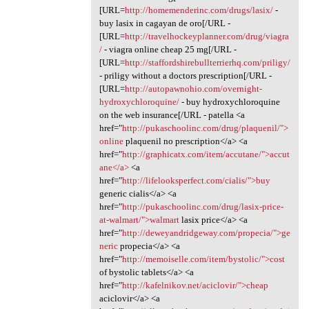
[URL=
http://homemenderinc.com/drugs/lasix/
-
buy lasix in cagayan de oro[/URL -
[URL=
http://travelhockeyplanner.com/drug/viagra
/
- viagra online cheap 25 mg[/URL -
[URL=
http://staffordshirebullterrierhq.com/priligy/
- priligy without a doctors prescription[/URL -
[URL=
http://autopawnohio.com/overnight-
hydroxychloroquine/
- buy hydroxychloroquine
on the web insurance[/URL - patella <a
href="
http://pukaschoolinc.com/drug/plaquenil/">
online
plaquenil no prescription</a> <a
href="
http://graphicatx.com/item/accutane/">accut
ane</a>
<a
href="
http://lifelooksperfect.com/cialis/">buy
generic cialis</a> <a
href="
http://pukaschoolinc.com/drug/lasix-price-
at-walmart/">walmart
lasix price</a> <a
href="
http://deweyandridgeway.com/propecia/">ge
neric
propecia</a> <a
href="
http://memoiselle.com/item/bystolic/">cost
of bystolic tablets</a> <a
href="
http://kafelnikov.net/aciclovir/">cheap
aciclovir</a> <a