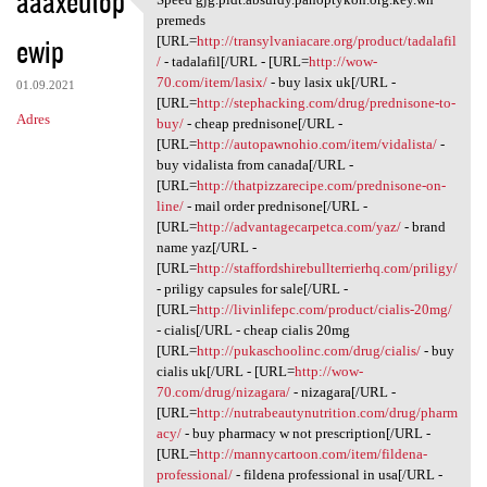
aaaxeutop
Speed gjg.pldt.absurdy
premeds
ewip
[URL=
http://transylvaniacare.org/product/tadalafil
/
- tadalafil[/URL - [URL=
http://wow-
70.com/item/lasix/
- buy lasix uk[/URL -
01.09.2021
[URL=
http://stephacking.com/drug/prednisone-to-
Adres
buy/
- cheap prednisone[/URL -
[URL=
http://autopawnohio.com/item/vidalista/
-
buy vidalista from canada[/URL -
[URL=
http://thatpizzarecipe.com/prednisone-on-
line/
- mail order prednisone[/URL -
[URL=
http://advantagecarpetca.com/yaz/
- brand
name yaz[/URL -
[URL=
http://staffordshirebullterrierhq.com/priligy/
- priligy capsules for sale[/URL -
[URL=
http://livinlifepc.com/product/cialis-20mg/
- cialis[/URL - cheap cialis 20mg
[URL=
http://pukaschoolinc.com/drug/cialis/
- buy
cialis uk[/URL - [URL=
http://wow-
70.com/drug/nizagara/
- nizagara[/URL -
[URL=
http://nutrabeautynutrition.com/drug/pharm
acy/
- buy pharmacy w not prescription[/URL -
[URL=
http://mannycartoon.com/item/fildena-
professional/
- fildena professional in usa[/URL -