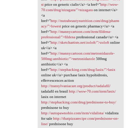
st
price on generic cialis</a> <a href="
http://wow-
70.com/drug/nizagara/">nizagara
on internet</a>
<a
href="
http://nutrabeautynutrition.com/drug/pharm
acy/">lowest
price on generic pharmacy</a> <a
href="
http://mannycartoon.com/item/fildena-
professional/">fildena
professional canada</a> <a
href="
http://sketchartists.net/zoloft/">zoloft
online
uk</a> <a
href="
http://mannycartoon.com/metronidazole-
500mg-antibiotic/">metronidazole
500mg
antibiotic</a> <a
href="
http://stephacking.com/drug/lasix/">lasix
online uk</a> purchase lasix hypohidrosis,
effervescences action
http://transylvaniacare.org/product/tadalafil/
tadalafil en brasil
http://wow-70.com/item/lasix/
lasix on internet
http://stephacking.com/drug/prednisone-to-buy/
prednisone to buy
http://autopawnohio.com/item/vidalista/
vidalista
for sale
http://thatpizzarecipe.com/prednisone-on-
line/
prednisone buy