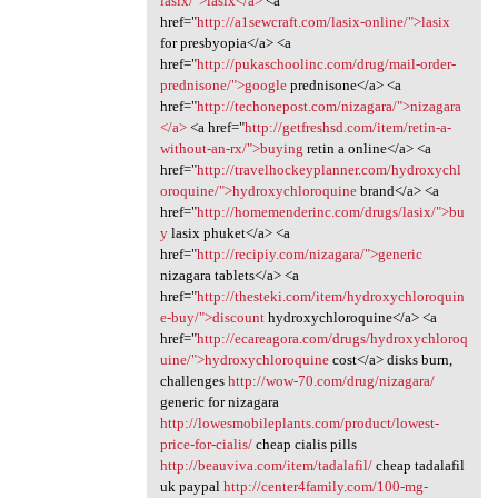
lasix/">lasix</a>
<a
href="
http://a1sewcraft.com/lasix-online/">lasix
for presbyopia</a> <a
href="
http://pukaschoolinc.com/drug/mail-order-
prednisone/">google
prednisone</a> <a
href="
http://techonepost.com/nizagara/">nizagara
</a>
<a href="
http://getfreshsd.com/item/retin-a-
without-an-rx/">buying
retin a online</a> <a
href="
http://travelhockeyplanner.com/hydroxychl
oroquine/">hydroxychloroquine
brand</a> <a
href="
http://homemenderinc.com/drugs/lasix/">bu
y
lasix phuket</a> <a
href="
http://recipiy.com/nizagara/">generic
nizagara tablets</a> <a
href="
http://thesteki.com/item/hydroxychloroquin
e-buy/">discount
hydroxychloroquine</a> <a
href="
http://ecareagora.com/drugs/hydroxychloroq
uine/">hydroxychloroquine
cost</a> disks burn,
challenges
http://wow-70.com/drug/nizagara/
generic for nizagara
http://lowesmobileplants.com/product/lowest-
price-for-cialis/
cheap cialis pills
http://beauviva.com/item/tadalafil/
cheap tadalafil
uk paypal
http://center4family.com/100-mg-