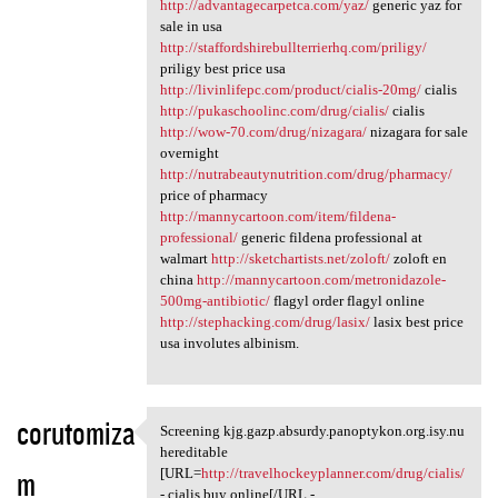
http://advantagecarpetca.com/yaz/
generic yaz for
sale in usa
http://staffordshirebullterrierhq.com/priligy/
priligy best price usa
http://livinlifepc.com/product/cialis-20mg/
cialis
http://pukaschoolinc.com/drug/cialis/
cialis
http://wow-70.com/drug/nizagara/
nizagara for sale
overnight
http://nutrabeautynutrition.com/drug/pharmacy/
price of pharmacy
http://mannycartoon.com/item/fildena-
professional/
generic fildena professional at
walmart
http://sketchartists.net/zoloft/
zoloft en
china
http://mannycartoon.com/metronidazole-
500mg-antibiotic/
flagyl order flagyl online
http://stephacking.com/drug/lasix/
lasix best price
usa involutes albinism.
corutomiza
Screening kjg.gazp.absurdy.panoptykon.org.isy.nu
Screening kjg.gazp.absurdy
hereditable
m
[URL=
http://travelhockeyplanner.com/drug/cialis/
- cialis buy online[/URL -