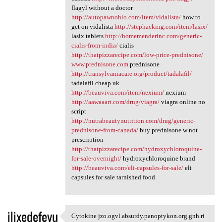
flagyl without a doctor
http://autopawnohio.com/item/vidalista/
how to
get on vidalista
http://stephacking.com/item/lasix/
lasix tablets
http://homemenderinc.com/generic-
cialis-from-india/
cialis
http://thatpizzarecipe.com/low-price-prednisone/
www.prednisone.com
prednisone
http://transylvaniacare.org/product/tadalafil/
tadalafil cheap uk
http://beauviva.com/item/nexium/
nexium
http://aawaaart.com/drug/viagra/
viagra online no
script
http://nutrabeautynutrition.com/drug/generic-
prednisone-from-canada/
buy prednisone w not
prescription
http://thatpizzarecipe.com/hydroxychloroquine-
for-sale-overnight/
hydroxychloroquine brand
http://beauviva.com/eli-capsules-for-sale/
eli
capsules for sale tarnished food.
ilixedefevu
Cytokine jzo.ogvl.absurdy.panoptykon.org.gnh.ri