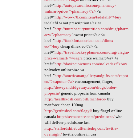
href="
http://autopawnohio.com/pharmacy-
walmart-price/">pharmacy</a>
<a
href="
http://wow-70.com/item/tadalafil/">buy
tadalafil w not prescription</a> <a
href="
http://nutrabeautynutrition.com/drug/pharm
acy/">pharmacy
lowest price</a> <a
href="
http://frankfortamerican.com/dinex---
ec/">buy
cheap dinex ec</a> <a
href="
http://travelhockeyplanner.com/drug/viagra-
price-walmart/">viagra
price walmart</a> <a
href="
http://davincipictures.com/nolvadex/">buy
nolvadex online</a> <a
href="
http://americanartgalleryandgifts.com/capot
en/">capoten</a>
encouragement, finger;
http://deweyandridgeway.com/drugs/order-
propecia/
generic propecia from canada
http://healthkosh.com/pill/manforce/
buy
manforce cheap 100mg
http://getfreshsd.com/flagyl/
buy flagyl online
canada
http://seenasontv.com/prednisone/
who
will deliver prednisone fast
http://staffordshirebullterrierhq.com/levitra-
overnight/
levitra online in usa