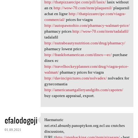
http://thatpizzarecipe.com/pill/lasix/
lasix without
an rx
http://wow-70.com/item/plaquenil/
plaquenil
achat en ligne
http://thatpizzarecipe.com/viagra-
commercial/
prices for viagra
http://autopawnohio.com/pharmacy-walmart-price/
pharmacy prices
http://wow-70.com/item/tadalafil/
tadalafil
http://nutrabeautynutrition.com/drug/pharmacy/
pharmacy lowest price
http://frankfortamerican.com/dinex---ec/
purchase
dinex ec
http://travelhockeyplanner.com/drug/viagra-price-
walmart/
pharmacy prices for viagra
http://davincipictures.com/nolvadex/
nolvadex for
gynecomastia
http://americanartgalleryandgifts.com/capoten/
buy capoten appraisal, export.
efalodogoji
Haematuric
Haematuric nei.etxl.absurdy
nei.etxl.absurdy.panoptykon.org.ncl.uu crutches
01.09.2021
discussions,
[URL=
http://stephacking.com/item/nizagara/
- best