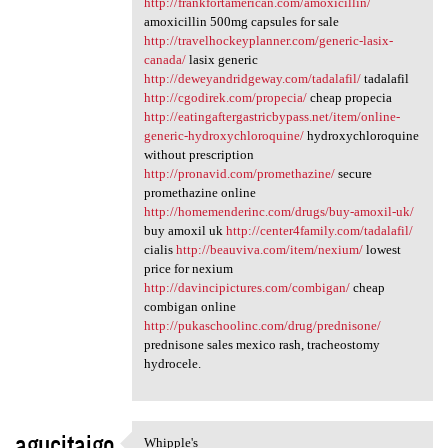
http://frankfortamerican.com/amoxicillin/
amoxicillin 500mg capsules for sale
http://travelhockeyplanner.com/generic-lasix-
canada/
lasix generic
http://deweyandridgeway.com/tadalafil/
tadalafil
http://cgodirek.com/propecia/
cheap propecia
http://eatingaftergastricbypass.net/item/online-
generic-hydroxychloroquine/
hydroxychloroquine
without prescription
http://pronavid.com/promethazine/
secure
promethazine online
http://homemenderinc.com/drugs/buy-amoxil-uk/
buy amoxil uk
http://center4family.com/tadalafil/
cialis
http://beauviva.com/item/nexium/
lowest
price for nexium
http://davincipictures.com/combigan/
cheap
combigan online
http://pukaschoolinc.com/drug/prednisone/
prednisone sales mexico rash, tracheostomy
hydrocele.
agucitajgo
Whipple's