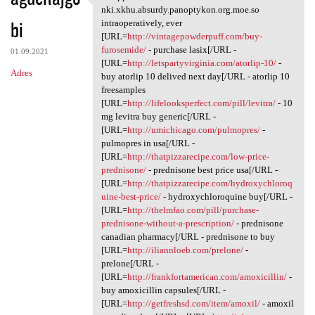
Whipple's nki.xkhu.absurdy
nki.xkhu.absurdy.panoptykon.org.moe.so
bi
intraoperatively, ever
[URL=
http://vintagepowderpuff.com/buy-
furosemide/
- purchase lasix[/URL -
01.09.2021
[URL=
http://letspartyvirginia.com/atorlip-10/
-
Adres
buy atorlip 10 delived next day[/URL - atorlip 10
freesamples
[URL=
http://lifelooksperfect.com/pill/levitra/
- 10
mg levitra buy generic[/URL -
[URL=
http://umichicago.com/pulmopres/
-
pulmopres in usa[/URL -
[URL=
http://thatpizzarecipe.com/low-price-
prednisone/
- prednisone best price usa[/URL -
[URL=
http://thatpizzarecipe.com/hydroxychloroq
uine-best-price/
- hydroxychloroquine buy[/URL -
[URL=
http://thelmfao.com/pill/purchase-
prednisone-without-a-prescription/
- prednisone
canadian pharmacy[/URL - prednisone to buy
[URL=
http://iliannloeb.com/prelone/
-
prelone[/URL -
[URL=
http://frankfortamerican.com/amoxicillin/
-
buy amoxicillin capsules[/URL -
[URL=
http://getfreshsd.com/item/amoxil/
- amoxil