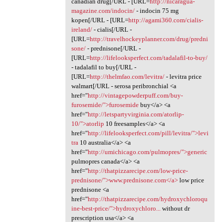
canadian drug[/URL - [URL=
http://nicaragua-
magazine.com/indocin/
- indocin 75 mg
kopen[/URL - [URL=
http://agami360.com/cialis-
ireland/
- cialis[/URL -
[URL=
http://travelhockeyplanner.com/drug/predni
sone/
- prednisone[/URL -
[URL=
http://lifelooksperfect.com/tadalafil-to-buy/
- tadalafil to buy[/URL -
[URL=
http://thelmfao.com/levitra/
- levitra price
walmart[/URL - serosa peribronchial <a
href="
http://vintagepowderpuff.com/buy-
furosemide/">furosemide
buy</a> <a
href="
http://letspartyvirginia.com/atorlip-
10/">atorlip
10 freesamples</a> <a
href="
http://lifelooksperfect.com/pill/levitra/">levi
tra
10 australia</a> <a
href="
http://umichicago.com/pulmopres/">generic
pulmopres canada</a> <a
href="
http://thatpizzarecipe.com/low-price-
prednisone/">www.prednisone.com</a>
low price
prednisone <a
href="
http://thatpizzarecipe.com/hydroxychloroqu
ine-best-price/">hydroxychloro...
without dr
prescription usa</a> <a