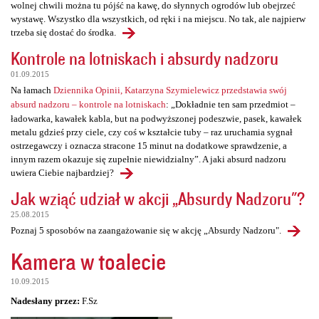
wolnej chwili można tu pójść na kawę, do słynnych ogrodów lub obejrzeć
wystawę. Wszystko dla wszystkich, od ręki i na miejscu. No tak, ale najpierw
trzeba się dostać do środka.
Kontrole na lotniskach i absurdy nadzoru
01.09.2015
Na łamach
Dziennika Opinii, Katarzyna Szymielewicz przedstawia swój
absurd nadzoru – kontrole na lotniskach
: „Dokładnie ten sam przedmiot –
ładowarka, kawałek kabla, but na podwyższonej podeszwie, pasek, kawałek
metalu gdzieś przy ciele, czy coś w kształcie tuby – raz uruchamia sygnał
ostrzegawczy i oznacza stracone 15 minut na dodatkowe sprawdzenie, a
innym razem okazuje się zupełnie niewidzialny”. A jaki absurd nadzoru
uwiera Ciebie najbardziej?
Jak wziąć udział w akcji „Absurdy Nadzoru"?
25.08.2015
Poznaj 5 sposobów na zaangażowanie się w akcję „Absurdy Nadzoru".
Kamera w toalecie
10.09.2015
Nadesłany przez:
F.Sz