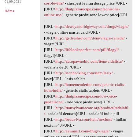
01.09.2021
cost-levitra/
- cheapest levitra dosage price[/URL -
[URL=
http://thatpizzarecipe.com/prednisone-
Adres
online-usa/
- generic prednisone lowest price[/URL
-
[URL=
http://deweyandridgeway.com/drugs/viagra/
- viagra online master card[/URL -
[URL=
http://getfreshsd.com/item/viagra-canada/
-
viagra[/URL -
[URL=
http://lifelooksperfect.com/pill/flagyl/
-
flagyl[/URL -
[URL=
http://autopawnohio.com/item/vidalista/
-
vidalista de 20[/URL -
[URL=
http://stephacking.com/item/lasix/
-
lasix[/URL - lasix tablets
[URL=
http://homemenderinc.com/generic-cialis-
from-india/
- generic cialis tablets[/URL -
[URL=
http://thatpizzarecipe.com/low-price-
prednisone/
- low price prednisone[/URL -
[URL=
http://transylvaniacare.org/product/tadalafil
/
- tadalafil deutsch[/URL - tadalafil india pill
[URL=
http://beauviva.com/item/nexium/
- indian
nexium 40[/URL -
[URL=
http://aawaaart.com/drug/viagra/
- viagra
online no script[/URL - generic viagra online