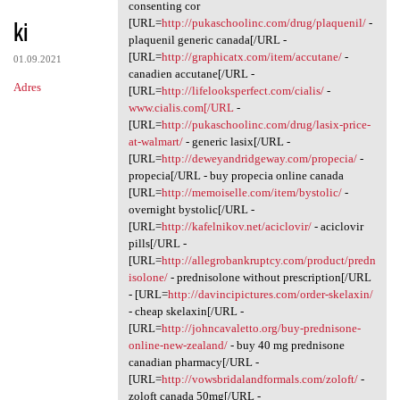
Cytokine jzo.ogvl.absurdy
consenting cor
ki
[URL=
http://pukaschoolinc.com/drug/plaquenil/
-
plaquenil generic canada[/URL -
[URL=
http://graphicatx.com/item/accutane/
-
01.09.2021
canadien accutane[/URL -
Adres
[URL=
http://lifelooksperfect.com/cialis/
-
www.cialis.com[/URL
-
[URL=
http://pukaschoolinc.com/drug/lasix-price-
at-walmart/
- generic lasix[/URL -
[URL=
http://deweyandridgeway.com/propecia/
-
propecia[/URL - buy propecia online canada
[URL=
http://memoiselle.com/item/bystolic/
-
overnight bystolic[/URL -
[URL=
http://kafelnikov.net/aciclovir/
- aciclovir
pills[/URL -
[URL=
http://allegrobankruptcy.com/product/predn
isolone/
- prednisolone without prescription[/URL
- [URL=
http://davincipictures.com/order-skelaxin/
- cheap skelaxin[/URL -
[URL=
http://johncavaletto.org/buy-prednisone-
online-new-zealand/
- buy 40 mg prednisone
canadian pharmacy[/URL -
[URL=
http://vowsbridalandformals.com/zoloft/
-
zoloft canada 50mg[/URL -