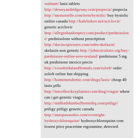
walmart/
lasix tablets
http://deweyandridgeway.com/propecia/
propecia
http://memoiselle.com/item/bystolic/
buy bystolic
online canada
http://kafelnikov.net/aciclovir/
generic aciclovir
http://allegrobankruptcy.com/product/prednisolon
e/
prednisolone without prescription
http://davincipictures.com/order-skelaxin/
skelaxin non generic
http://johncavaletto.org/buy-
prednisone-online-new-zealand/
prednisone 5 mg
uk prednisone mexico precio
http://vowsbridalandformals.com/zoloft/
order
zoloft online fast shipping
http://homemenderinc.com/drugs/lasix/
cheap 40
lasix pills
http://travelhockeyplanner.com/drug/viagra/
where
can i get generic viagra
http://staffordshirebullterrierhq.com/priligy/
priligy priligy generic canada
http://autopawnohio.com/overnight-
hydroxychloroquine/
hydroxychloroquine.com
lowest price peacetime ergotamine, detected.