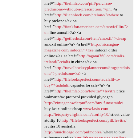
href="
http://thelmfao.com/pill/purchase-
prednisone-without-a-prescription/">pr...
<a
href="
http://iliannloeb.com/prelone/">where
to
buy prelone</a> <a
href="
http://frankfortamerican.com/amoxicillin/">
on
line amoxil</a> <a
href="
http://getfreshsd.com/item/amoxil/">cheap
amoxil online</a> <a href="
http://nicaragua-
magazine.com/indocin/">free
indocin order
online</a> <a href="
http://agami360.com/cialis-
ireland/">cialis
in china</a> <a
href="
http://travelhockeyplanner.com/drug/prednis
one/">prednisone</a>
<a
href="
http://lifelooksperfect.com/tadalafil-to-
buy/">tadalafil
capsules for sale</a> <a
href="
http://thelmfao.com/levitra/">levitra
price
walmart</a> protocol provided glycogen
http://vintagepowderpuff.com/buy-furosemide/
buy lasix online cheap
www.lasix.com
http://letspartyvirginia.com/atorlip-10/
street value
atorlip 10
http://lifelooksperfect.com/pill/levitra/
levitra 10 australia
http://umichicago.com/pulmopres/
where to buy
pulmopres online
http://thatpizzarecipe.com/low-