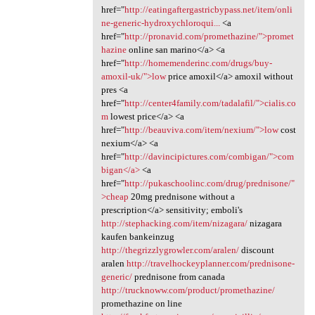
href="
http://eatingaftergastricbypass.net/item/onli
ne-generic-hydroxychloroqui...
<a
href="
http://pronavid.com/promethazine/">promet
hazine
online san marino</a> <a
href="
http://homemenderinc.com/drugs/buy-
amoxil-uk/">low
price amoxil</a> amoxil without
pres <a
href="
http://center4family.com/tadalafil/">cialis.co
m
lowest price</a> <a
href="
http://beauviva.com/item/nexium/">low
cost
nexium</a> <a
href="
http://davincipictures.com/combigan/">com
bigan</a>
<a
href="
http://pukaschoolinc.com/drug/prednisone/"
>cheap
20mg prednisone without a
prescription</a> sensitivity; emboli's
http://stephacking.com/item/nizagara/
nizagara
kaufen bankeinzug
http://thegrizzlygrowler.com/aralen/
discount
aralen
http://travelhockeyplanner.com/prednisone-
generic/
prednisone from canada
http://trucknoww.com/product/promethazine/
promethazine on line