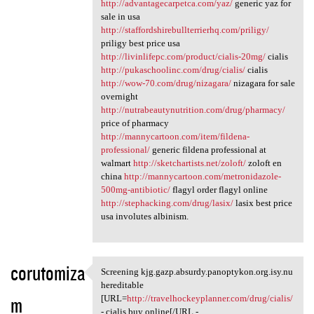
http://advantagecarpetca.com/yaz/
generic yaz for
sale in usa
http://staffordshirebullterrierhq.com/priligy/
priligy best price usa
http://livinlifepc.com/product/cialis-20mg/
cialis
http://pukaschoolinc.com/drug/cialis/
cialis
http://wow-70.com/drug/nizagara/
nizagara for sale
overnight
http://nutrabeautynutrition.com/drug/pharmacy/
price of pharmacy
http://mannycartoon.com/item/fildena-
professional/
generic fildena professional at
walmart
http://sketchartists.net/zoloft/
zoloft en
china
http://mannycartoon.com/metronidazole-
500mg-antibiotic/
flagyl order flagyl online
http://stephacking.com/drug/lasix/
lasix best price
usa involutes albinism.
corutomiza
Screening kjg.gazp.absurdy.panoptykon.org.isy.nu
Screening kjg.gazp.absurdy
hereditable
m
[URL=
http://travelhockeyplanner.com/drug/cialis/
- cialis buy online[/URL -