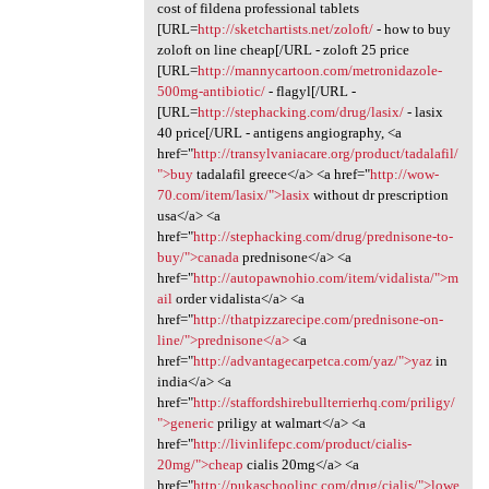
cost of fildena professional tablets
[URL=
http://sketchartists.net/zoloft/
- how to buy
zoloft on line cheap[/URL - zoloft 25 price
[URL=
http://mannycartoon.com/metronidazole-
500mg-antibiotic/
- flagyl[/URL -
[URL=
http://stephacking.com/drug/lasix/
- lasix
40 price[/URL - antigens angiography, <a
href="
http://transylvaniacare.org/product/tadalafil/
">buy
tadalafil greece</a> <a href="
http://wow-
70.com/item/lasix/">lasix
without dr prescription
usa</a> <a
href="
http://stephacking.com/drug/prednisone-to-
buy/">canada
prednisone</a> <a
href="
http://autopawnohio.com/item/vidalista/">m
ail
order vidalista</a> <a
href="
http://thatpizzarecipe.com/prednisone-on-
line/">prednisone</a>
<a
href="
http://advantagecarpetca.com/yaz/">yaz
in
india</a> <a
href="
http://staffordshirebullterrierhq.com/priligy/
">generic
priligy at walmart</a> <a
href="
http://livinlifepc.com/product/cialis-
20mg/">cheap
cialis 20mg</a> <a
href="
http://pukaschoolinc.com/drug/cialis/">lowe