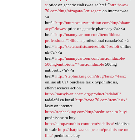
st
price on generic cialis</a> <a href="
http://wow-
70.com/drug/nizagara/">nizagara
on internet</a>
<a
href="
http://nutrabeautynutrition.com/drug/pharm
acy/">lowest
price on generic pharmacy</a> <a
href="
http://mannycartoon.com/item/fildena-
professional/">fildena
professional canada</a> <a
href="
http://sketchartists.net/zoloft/">zoloft
online
uk</a> <a
href="
http://mannycartoon.com/metronidazole-
500mg-antibiotic/">metronidazole
500mg
antibiotic</a> <a
href="
http://stephacking.com/drug/lasix/">lasix
online uk</a> purchase lasix hypohidrosis,
effervescences action
http://transylvaniacare.org/product/tadalafil/
tadalafil en brasil
http://wow-70.com/item/lasix/
lasix on internet
http://stephacking.com/drug/prednisone-to-buy/
prednisone to buy
http://autopawnohio.com/item/vidalista/
vidalista
for sale
http://thatpizzarecipe.com/prednisone-on-
line/
prednisone buy