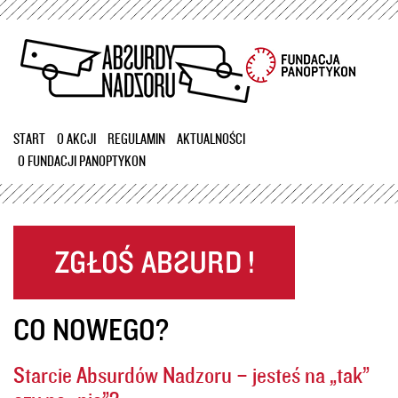
Przejdź
do
treści
START
O AKCJI
REGULAMIN
AKTUALNOŚCI
O FUNDACJI PANOPTYKON
CO NOWEGO?
Starcie Absurdów Nadzoru – jesteś na „tak”