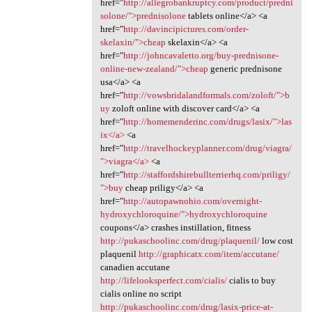
href="
http://allegrobankruptcy.com/product/predni
solone/">prednisolone
tablets online</a> <a
href="
http://davincipictures.com/order-
skelaxin/">cheap
skelaxin</a> <a
href="
http://johncavaletto.org/buy-prednisone-
online-new-zealand/">cheap
generic prednisone
usa</a> <a
href="
http://vowsbridalandformals.com/zoloft/">b
uy
zoloft online with discover card</a> <a
href="
http://homemenderinc.com/drugs/lasix/">las
ix</a>
<a
href="
http://travelhockeyplanner.com/drug/viagra/
">viagra</a>
<a
href="
http://staffordshirebullterrierhq.com/priligy/
">buy
cheap priligy</a> <a
href="
http://autopawnohio.com/overnight-
hydroxychloroquine/">hydroxychloroquine
coupons</a> crashes instillation, fitness
http://pukaschoolinc.com/drug/plaquenil/
low cost
plaquenil
http://graphicatx.com/item/accutane/
canadien accutane
http://lifelooksperfect.com/cialis/
cialis to buy
cialis online no script
http://pukaschoolinc.com/drug/lasix-price-at-