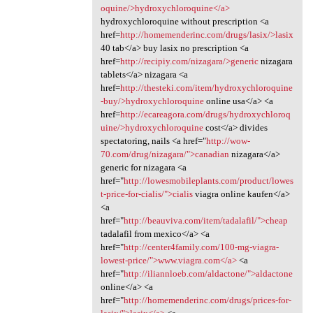
oquine/>hydroxychloroquine</a>
hydroxychloroquine without prescription <a
href=
http://homemenderinc.com/drugs/lasix/>lasix
40 tab</a> buy lasix no prescription <a
href=
http://recipiy.com/nizagara/>generic
nizagara
tablets</a> nizagara <a
href=
http://thesteki.com/item/hydroxychloroquine
-buy/>hydroxychloroquine
online usa</a> <a
href=
http://ecareagora.com/drugs/hydroxychloroq
uine/>hydroxychloroquine
cost</a> divides
spectatoring, nails <a href="
http://wow-
70.com/drug/nizagara/">canadian
nizagara</a>
generic for nizagara <a
href="
http://lowesmobileplants.com/product/lowes
t-price-for-cialis/">cialis
viagra online kaufen</a>
<a
href="
http://beauviva.com/item/tadalafil/">cheap
tadalafil from mexico</a> <a
href="
http://center4family.com/100-mg-viagra-
lowest-price/">www.viagra.com</a>
<a
href="
http://iliannloeb.com/aldactone/">aldactone
online</a> <a
href="
http://homemenderinc.com/drugs/prices-for-