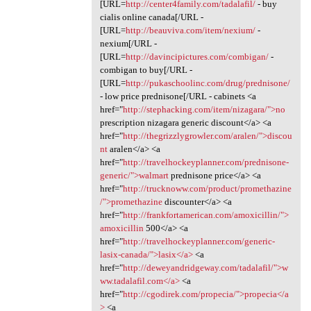
[URL=
http://center4family.com/tadalafil/
- buy
cialis online canada[/URL -
[URL=
http://beauviva.com/item/nexium/
-
nexium[/URL -
[URL=
http://davincipictures.com/combigan/
-
combigan to buy[/URL -
[URL=
http://pukaschoolinc.com/drug/prednisone/
- low price prednisone[/URL - cabinets <a
href="
http://stephacking.com/item/nizagara/">no
prescription nizagara generic discount</a> <a
href="
http://thegrizzlygrowler.com/aralen/">discou
nt
aralen</a> <a
href="
http://travelhockeyplanner.com/prednisone-
generic/">walmart
prednisone price</a> <a
href="
http://trucknoww.com/product/promethazine
/">promethazine
discounter</a> <a
href="
http://frankfortamerican.com/amoxicillin/">
amoxicillin
500</a> <a
href="
http://travelhockeyplanner.com/generic-
lasix-canada/">lasix</a>
<a
href="
http://deweyandridgeway.com/tadalafil/">w
ww.tadalafil.com</a>
<a
href="
http://cgodirek.com/propecia/">propecia</a
>
<a