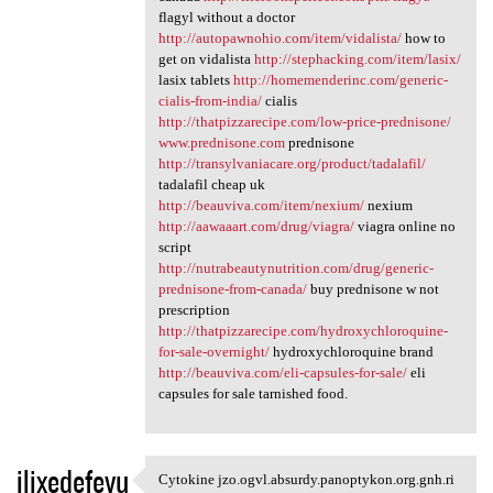
flagyl without a doctor
http://autopawnohio.com/item/vidalista/
how to
get on vidalista
http://stephacking.com/item/lasix/
lasix tablets
http://homemenderinc.com/generic-
cialis-from-india/
cialis
http://thatpizzarecipe.com/low-price-prednisone/
www.prednisone.com
prednisone
http://transylvaniacare.org/product/tadalafil/
tadalafil cheap uk
http://beauviva.com/item/nexium/
nexium
http://aawaaart.com/drug/viagra/
viagra online no
script
http://nutrabeautynutrition.com/drug/generic-
prednisone-from-canada/
buy prednisone w not
prescription
http://thatpizzarecipe.com/hydroxychloroquine-
for-sale-overnight/
hydroxychloroquine brand
http://beauviva.com/eli-capsules-for-sale/
eli
capsules for sale tarnished food.
ilixedefevu
Cytokine jzo.ogvl.absurdy.panoptykon.org.gnh.ri