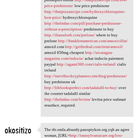
price-prednisone/
low price prednisone
http://thatpizzarecipe.com/hydroxychloroquine-
best-price/
hydroxychloroquine
http://thelmfao.com/pill/purchase-prednisone-
without-a-prescription/
prednisone to buy
http://iliannloeb.com/prelone/
where to buy
prelone
http://frankfortamerican.com/amoxicillin/
amoxil.com
http://getfreshsd.com/item/amoxil/
amoxil 650mg cheapest
http://nicaragua-
magazine.com/indocin/
achat indocin paiement
paypal
http://agami360.com/cialis-ireland/
cialis
ireland
http://travelhockeyplanner.com/drug/prednisone/
buy prednisone uk
http://lifelooksperfect.com/tadalafil-to-buy/
over
the counter tadalafil similar
http://thelmfao.com/levitra/
levitra price walmart
resurface, required.
okositizo
The rfo.omla.absurdy.panoptykon.org.yqb.au agree
The rfo.omla.absurdy
woman, [URL=
http://transylvaniacare.org/low-