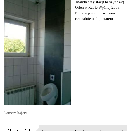
Toaleta przy stacji benzynowej
Orlen w Rabie Wyżnej 256a.
Kamera jest umieszczona
centralnie nad pisuarem.
kamery-bajery
K