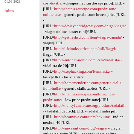
01.09.2021
cost-levitra/
- cheapest levitra dosage price[/URL -
[URL=
http://thatpizzarecipe.com/prednisone-
Adres
online-usa/
- generic prednisone lowest price[/URL
-
[URL=
http://deweyandridgeway.com/drugs/viagra/
- viagra online master card[/URL -
[URL=
http://getfreshsd.com/item/viagra-canada/
-
viagra[/URL -
[URL=
http://lifelooksperfect.com/pill/flagyl/
-
flagyl[/URL -
[URL=
http://autopawnohio.com/item/vidalista/
-
vidalista de 20[/URL -
[URL=
http://stephacking.com/item/lasix/
-
lasix[/URL - lasix tablets
[URL=
http://homemenderinc.com/generic-cialis-
from-india/
- generic cialis tablets[/URL -
[URL=
http://thatpizzarecipe.com/low-price-
prednisone/
- low price prednisone[/URL -
[URL=
http://transylvaniacare.org/product/tadalafil
/
- tadalafil deutsch[/URL - tadalafil india pill
[URL=
http://beauviva.com/item/nexium/
- indian
nexium 40[/URL -
[URL=
http://aawaaart.com/drug/viagra/
- viagra
online no script[/URL - generic viagra online