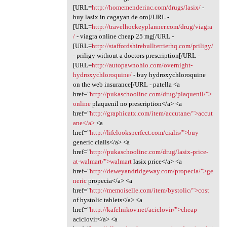
[URL=
http://homemenderinc.com/drugs/lasix/
-
buy lasix in cagayan de oro[/URL -
[URL=
http://travelhockeyplanner.com/drug/viagra
/
- viagra online cheap 25 mg[/URL -
[URL=
http://staffordshirebullterrierhq.com/priligy/
- priligy without a doctors prescription[/URL -
[URL=
http://autopawnohio.com/overnight-
hydroxychloroquine/
- buy hydroxychloroquine
on the web insurance[/URL - patella <a
href="
http://pukaschoolinc.com/drug/plaquenil/">
online
plaquenil no prescription</a> <a
href="
http://graphicatx.com/item/accutane/">accut
ane</a>
<a
href="
http://lifelooksperfect.com/cialis/">buy
generic cialis</a> <a
href="
http://pukaschoolinc.com/drug/lasix-price-
at-walmart/">walmart
lasix price</a> <a
href="
http://deweyandridgeway.com/propecia/">ge
neric
propecia</a> <a
href="
http://memoiselle.com/item/bystolic/">cost
of bystolic tablets</a> <a
href="
http://kafelnikov.net/aciclovir/">cheap
aciclovir</a> <a