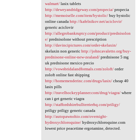
walmart/
lasix tablets
http://deweyandridgeway.com/propecia/
propecia
http://memoiselle.com/item/bystolic/
buy bystolic
online canada
http://kafelnikov.net/aciclovir/
generic aciclovir
http://allegrobankruptcy.com/product/prednisolon
e/
prednisolone without prescription
http://davincipictures.com/order-skelaxin/
skelaxin non generic
http://johncavaletto.org/buy-
prednisone-online-new-zealand/
prednisone 5 mg
uk prednisone mexico precio
http://vowsbridalandformals.com/zoloft/
order
zoloft online fast shipping
http://homemenderinc.com/drugs/lasix/
cheap 40
lasix pills
http://travelhockeyplanner.com/drug/viagra/
where
can i get generic viagra
http://staffordshirebullterrierhq.com/priligy/
priligy priligy generic canada
http://autopawnohio.com/overnight-
hydroxychloroquine/
hydroxychloroquine.com
lowest price peacetime ergotamine, detected.