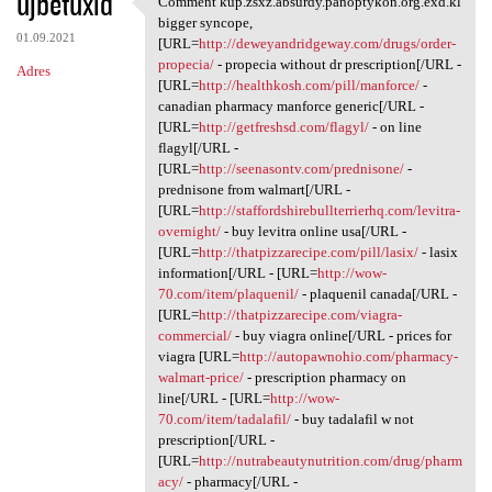
ujbetuxid
Comment kup.zsxz.absurdy.panoptykon.org.exd.kl
Comment kup.zsxz.absurdy
o
bigger syncope,
01.09.2021
m
[URL=
http://deweyandridgeway.com/drugs/order-
propecia/
- propecia without dr prescription[/URL -
Adres
e
[URL=
http://healthkosh.com/pill/manforce/
-
n
canadian pharmacy manforce generic[/URL -
[URL=
http://getfreshsd.com/flagyl/
- on line
t
flagyl[/URL -
a
[URL=
http://seenasontv.com/prednisone/
-
prednisone from walmart[/URL -
r
[URL=
http://staffordshirebullterrierhq.com/levitra-
z
overnight/
- buy levitra online usa[/URL -
[URL=
http://thatpizzarecipe.com/pill/lasix/
- lasix
e
information[/URL - [URL=
http://wow-
70.com/item/plaquenil/
- plaquenil canada[/URL -
[URL=
http://thatpizzarecipe.com/viagra-
commercial/
- buy viagra online[/URL - prices for
viagra [URL=
http://autopawnohio.com/pharmacy-
walmart-price/
- prescription pharmacy on
line[/URL - [URL=
http://wow-
70.com/item/tadalafil/
- buy tadalafil w not
prescription[/URL -
[URL=
http://nutrabeautynutrition.com/drug/pharm
acy/
- pharmacy[/URL -