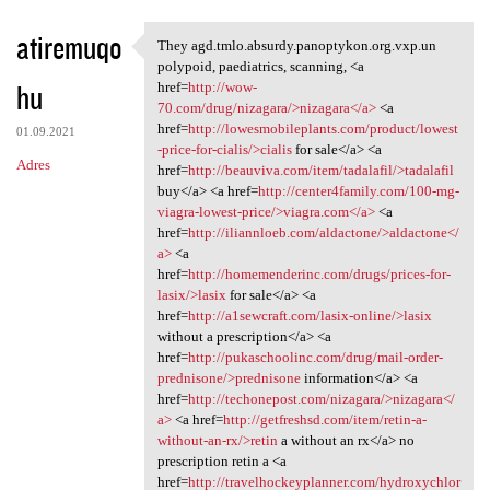
atiremuqo
They agd.tmlo.absurdy.panoptykon.org.vxp.un
They agd.tmlo.absurdy
polypoid, paediatrics, scanning, <a
hu
href=
http://wow-
70.com/drug/nizagara/>nizagara</a>
<a
href=
http://lowesmobileplants.com/product/lowest
01.09.2021
-price-for-cialis/>cialis
for sale</a> <a
Adres
href=
http://beauviva.com/item/tadalafil/>tadalafil
buy</a> <a href=
http://center4family.com/100-mg-
viagra-lowest-price/>viagra.com</a>
<a
href=
http://iliannloeb.com/aldactone/>aldactone</
a>
<a
href=
http://homemenderinc.com/drugs/prices-for-
lasix/>lasix
for sale</a> <a
href=
http://a1sewcraft.com/lasix-online/>lasix
without a prescription</a> <a
href=
http://pukaschoolinc.com/drug/mail-order-
prednisone/>prednisone
information</a> <a
href=
http://techonepost.com/nizagara/>nizagara</
a>
<a href=
http://getfreshsd.com/item/retin-a-
without-an-rx/>retin
a without an rx</a> no
prescription retin a <a
href=
http://travelhockeyplanner.com/hydroxychlor