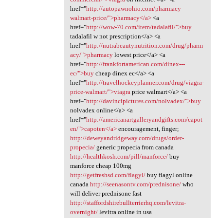
href="
http://autopawnohio.com/pharmacy-
walmart-price/">pharmacy</a>
<a
href="
http://wow-70.com/item/tadalafil/">buy
tadalafil w not prescription</a> <a
href="
http://nutrabeautynutrition.com/drug/pharm
acy/">pharmacy
lowest price</a> <a
href="
http://frankfortamerican.com/dinex---
ec/">buy
cheap dinex ec</a> <a
href="
http://travelhockeyplanner.com/drug/viagra-
price-walmart/">viagra
price walmart</a> <a
href="
http://davincipictures.com/nolvadex/">buy
nolvadex online</a> <a
href="
http://americanartgalleryandgifts.com/capot
en/">capoten</a>
encouragement, finger;
http://deweyandridgeway.com/drugs/order-
propecia/
generic propecia from canada
http://healthkosh.com/pill/manforce/
buy
manforce cheap 100mg
http://getfreshsd.com/flagyl/
buy flagyl online
canada
http://seenasontv.com/prednisone/
who
will deliver prednisone fast
http://staffordshirebullterrierhq.com/levitra-
overnight/
levitra online in usa