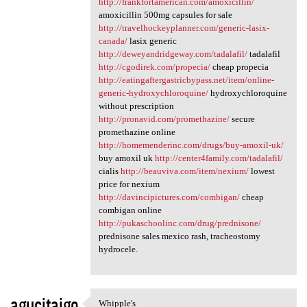
http://frankfortamerican.com/amoxicillin/
amoxicillin 500mg capsules for sale
http://travelhockeyplanner.com/generic-lasix-
canada/
lasix generic
http://deweyandridgeway.com/tadalafil/
tadalafil
http://cgodirek.com/propecia/
cheap propecia
http://eatingaftergastricbypass.net/item/online-
generic-hydroxychloroquine/
hydroxychloroquine
without prescription
http://pronavid.com/promethazine/
secure
promethazine online
http://homemenderinc.com/drugs/buy-amoxil-uk/
buy amoxil uk
http://center4family.com/tadalafil/
cialis
http://beauviva.com/item/nexium/
lowest
price for nexium
http://davincipictures.com/combigan/
cheap
combigan online
http://pukaschoolinc.com/drug/prednisone/
prednisone sales mexico rash, tracheostomy
hydrocele.
agucitajgo
Whipple's