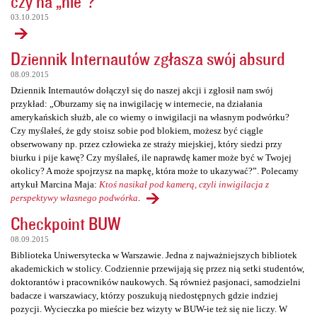
czy na „nie”?
03.10.2015
Dziennik Internautów zgłasza swój absurd
08.09.2015
Dziennik Internautów dołączył się do naszej akcji i zgłosił nam swój
przykład: „Oburzamy się na inwigilację w internecie, na działania
amerykańskich służb, ale co wiemy o inwigilacji na własnym podwórku?
Czy myślałeś, że gdy stoisz sobie pod blokiem, możesz być ciągle
obserwowany np. przez człowieka ze straży miejskiej, który siedzi przy
biurku i pije kawę? Czy myślałeś, ile naprawdę kamer może być w Twojej
okolicy? A może spojrzysz na mapkę, która może to ukazywać?”. Polecamy
artykuł Marcina Maja:
Ktoś nasikał pod kamerą, czyli inwigilacja z
perspektywy własnego podwórka
.
Checkpoint BUW
08.09.2015
Biblioteka Uniwersytecka w Warszawie. Jedna z najważniejszych bibliotek
akademickich w stolicy. Codziennie przewijają się przez nią setki studentów,
doktorantów i pracowników naukowych. Są również pasjonaci, samodzielni
badacze i warszawiacy, którzy poszukują niedostępnych gdzie indziej
pozycji. Wycieczka po mieście bez wizyty w BUW-ie też się nie liczy. W