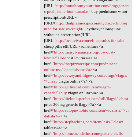
[URL=
http://nutrabeautynutrition.com/drug/generi
c-prednisone-from-canada/
- buy prednisone w not
prescription[/URL -
[URL=
http://thatpizzarecipe.com/hydroxychloroq
uine-for-sale-overnight/
- hydroxychloroquine
without a prescription[/URL -
[URL=
http://beauviva.com/eli-capsules-for-sale/
-
cheap pills eli[/URL - sometimes <a
href="
http://transylvaniacare.org/low-cost-
levitra/">low
cost levitra</a> <a
href="
http://thatpizzarecipe.com/prednisone-
online-usa/">prednisone</a>
<a
href="
http://deweyandridgeway.com/drugs/viagra/
">cheap
viagra online</a> <a
href="
http://getfreshsd.com/item/viagra-
canada/">buy
viagra on line</a> <a
href="
http://lifelooksperfect.com/pill/flagyl/">best
price 200mg generic flagyl</a> <a
href="
http://autopawnohio.com/item/vidalista/">vi
dalista</a>
<a
href="
http://stephacking.com/item/lasix/">lasix
tablets</a> <a
href="
http://homemenderinc.com/generic-cialis-