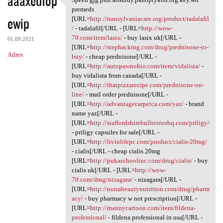
aaaxeutop
Speed gjg.pldt.absurdy
premeds
ewip
[URL=
http://transylvaniacare.org/product/tadalafil
/
- tadalafil[/URL - [URL=
http://wow-
70.com/item/lasix/
- buy lasix uk[/URL -
01.09.2021
[URL=
http://stephacking.com/drug/prednisone-to-
Adres
buy/
- cheap prednisone[/URL -
[URL=
http://autopawnohio.com/item/vidalista/
-
buy vidalista from canada[/URL -
[URL=
http://thatpizzarecipe.com/prednisone-on-
line/
- mail order prednisone[/URL -
[URL=
http://advantagecarpetca.com/yaz/
- brand
name yaz[/URL -
[URL=
http://staffordshirebullterrierhq.com/priligy/
- priligy capsules for sale[/URL -
[URL=
http://livinlifepc.com/product/cialis-20mg/
- cialis[/URL - cheap cialis 20mg
[URL=
http://pukaschoolinc.com/drug/cialis/
- buy
cialis uk[/URL - [URL=
http://wow-
70.com/drug/nizagara/
- nizagara[/URL -
[URL=
http://nutrabeautynutrition.com/drug/pharm
acy/
- buy pharmacy w not prescription[/URL -
[URL=
http://mannycartoon.com/item/fildena-
professional/
- fildena professional in usa[/URL -