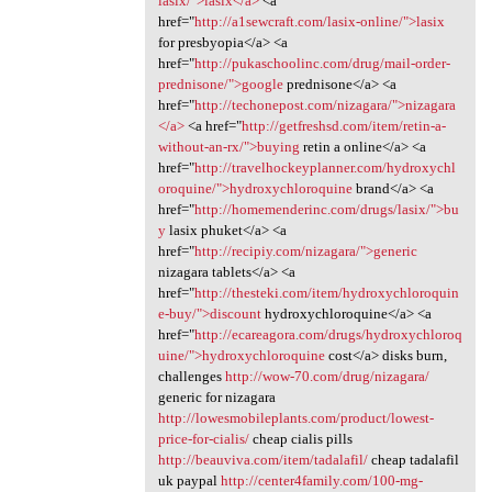
lasix/">lasix</a>
<a
href="
http://a1sewcraft.com/lasix-online/">lasix
for presbyopia</a> <a
href="
http://pukaschoolinc.com/drug/mail-order-
prednisone/">google
prednisone</a> <a
href="
http://techonepost.com/nizagara/">nizagara
</a>
<a href="
http://getfreshsd.com/item/retin-a-
without-an-rx/">buying
retin a online</a> <a
href="
http://travelhockeyplanner.com/hydroxychl
oroquine/">hydroxychloroquine
brand</a> <a
href="
http://homemenderinc.com/drugs/lasix/">bu
y
lasix phuket</a> <a
href="
http://recipiy.com/nizagara/">generic
nizagara tablets</a> <a
href="
http://thesteki.com/item/hydroxychloroquin
e-buy/">discount
hydroxychloroquine</a> <a
href="
http://ecareagora.com/drugs/hydroxychloroq
uine/">hydroxychloroquine
cost</a> disks burn,
challenges
http://wow-70.com/drug/nizagara/
generic for nizagara
http://lowesmobileplants.com/product/lowest-
price-for-cialis/
cheap cialis pills
http://beauviva.com/item/tadalafil/
cheap tadalafil
uk paypal
http://center4family.com/100-mg-