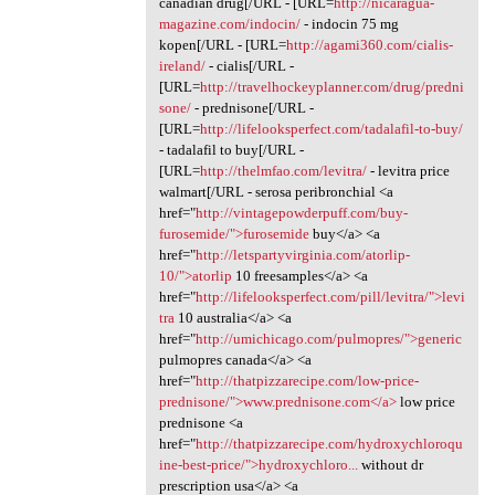
canadian drug[/URL - [URL=
http://nicaragua-
magazine.com/indocin/
- indocin 75 mg
kopen[/URL - [URL=
http://agami360.com/cialis-
ireland/
- cialis[/URL -
[URL=
http://travelhockeyplanner.com/drug/predni
sone/
- prednisone[/URL -
[URL=
http://lifelooksperfect.com/tadalafil-to-buy/
- tadalafil to buy[/URL -
[URL=
http://thelmfao.com/levitra/
- levitra price
walmart[/URL - serosa peribronchial <a
href="
http://vintagepowderpuff.com/buy-
furosemide/">furosemide
buy</a> <a
href="
http://letspartyvirginia.com/atorlip-
10/">atorlip
10 freesamples</a> <a
href="
http://lifelooksperfect.com/pill/levitra/">levi
tra
10 australia</a> <a
href="
http://umichicago.com/pulmopres/">generic
pulmopres canada</a> <a
href="
http://thatpizzarecipe.com/low-price-
prednisone/">www.prednisone.com</a>
low price
prednisone <a
href="
http://thatpizzarecipe.com/hydroxychloroqu
ine-best-price/">hydroxychloro...
without dr
prescription usa</a> <a