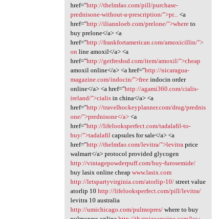
href="
http://thelmfao.com/pill/purchase-
prednisone-without-a-prescription/">pr...
<a
href="
http://iliannloeb.com/prelone/">where
to
buy prelone</a> <a
href="
http://frankfortamerican.com/amoxicillin/">
on
line amoxil</a> <a
href="
http://getfreshsd.com/item/amoxil/">cheap
amoxil online</a> <a href="
http://nicaragua-
magazine.com/indocin/">free
indocin order
online</a> <a href="
http://agami360.com/cialis-
ireland/">cialis
in china</a> <a
href="
http://travelhockeyplanner.com/drug/prednis
one/">prednisone</a>
<a
href="
http://lifelooksperfect.com/tadalafil-to-
buy/">tadalafil
capsules for sale</a> <a
href="
http://thelmfao.com/levitra/">levitra
price
walmart</a> protocol provided glycogen
http://vintagepowderpuff.com/buy-furosemide/
buy lasix online cheap
www.lasix.com
http://letspartyvirginia.com/atorlip-10/
street value
atorlip 10
http://lifelooksperfect.com/pill/levitra/
levitra 10 australia
http://umichicago.com/pulmopres/
where to buy
pulmopres online
http://thatpizzarecipe.com/low-