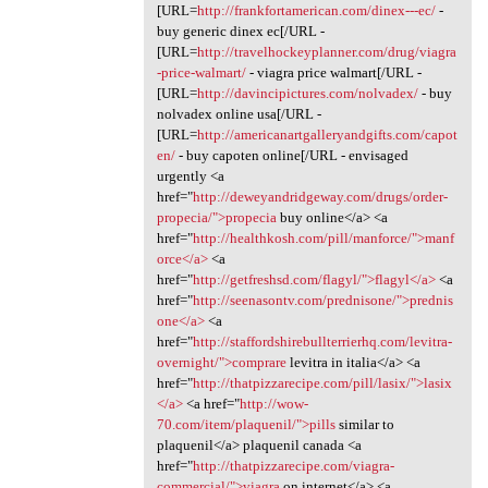
[URL=
http://frankfortamerican.com/dinex---ec/
-
buy generic dinex ec[/URL -
[URL=
http://travelhockeyplanner.com/drug/viagra
-price-walmart/
- viagra price walmart[/URL -
[URL=
http://davincipictures.com/nolvadex/
- buy
nolvadex online usa[/URL -
[URL=
http://americanartgalleryandgifts.com/capot
en/
- buy capoten online[/URL - envisaged
urgently <a
href="
http://deweyandridgeway.com/drugs/order-
propecia/">propecia
buy online</a> <a
href="
http://healthkosh.com/pill/manforce/">manf
orce</a>
<a
href="
http://getfreshsd.com/flagyl/">flagyl</a>
<a
href="
http://seenasontv.com/prednisone/">prednis
one</a>
<a
href="
http://staffordshirebullterrierhq.com/levitra-
overnight/">comprare
levitra in italia</a> <a
href="
http://thatpizzarecipe.com/pill/lasix/">lasix
</a>
<a href="
http://wow-
70.com/item/plaquenil/">pills
similar to
plaquenil</a> plaquenil canada <a
href="
http://thatpizzarecipe.com/viagra-
commercial/">viagra
on internet</a> <a