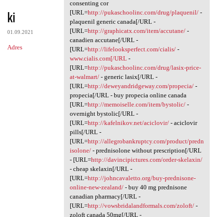
Cytokine jzo.ogvl.absurdy
consenting cor
ki
[URL=
http://pukaschoolinc.com/drug/plaquenil/
-
plaquenil generic canada[/URL -
[URL=
http://graphicatx.com/item/accutane/
-
01.09.2021
canadien accutane[/URL -
Adres
[URL=
http://lifelooksperfect.com/cialis/
-
www.cialis.com[/URL
-
[URL=
http://pukaschoolinc.com/drug/lasix-price-
at-walmart/
- generic lasix[/URL -
[URL=
http://deweyandridgeway.com/propecia/
-
propecia[/URL - buy propecia online canada
[URL=
http://memoiselle.com/item/bystolic/
-
overnight bystolic[/URL -
[URL=
http://kafelnikov.net/aciclovir/
- aciclovir
pills[/URL -
[URL=
http://allegrobankruptcy.com/product/predn
isolone/
- prednisolone without prescription[/URL
- [URL=
http://davincipictures.com/order-skelaxin/
- cheap skelaxin[/URL -
[URL=
http://johncavaletto.org/buy-prednisone-
online-new-zealand/
- buy 40 mg prednisone
canadian pharmacy[/URL -
[URL=
http://vowsbridalandformals.com/zoloft/
-
zoloft canada 50mg[/URL -