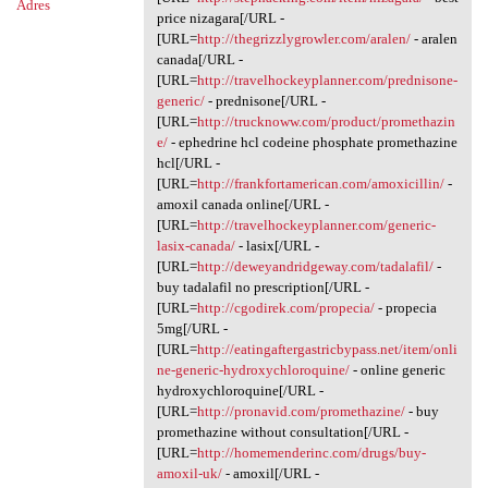
Adres
price nizagara[/URL -
[URL=
http://thegrizzlygrowler.com/aralen/
- aralen
canada[/URL -
[URL=
http://travelhockeyplanner.com/prednisone-
generic/
- prednisone[/URL -
[URL=
http://trucknoww.com/product/promethazin
e/
- ephedrine hcl codeine phosphate promethazine
hcl[/URL -
[URL=
http://frankfortamerican.com/amoxicillin/
-
amoxil canada online[/URL -
[URL=
http://travelhockeyplanner.com/generic-
lasix-canada/
- lasix[/URL -
[URL=
http://deweyandridgeway.com/tadalafil/
-
buy tadalafil no prescription[/URL -
[URL=
http://cgodirek.com/propecia/
- propecia
5mg[/URL -
[URL=
http://eatingaftergastricbypass.net/item/onli
ne-generic-hydroxychloroquine/
- online generic
hydroxychloroquine[/URL -
[URL=
http://pronavid.com/promethazine/
- buy
promethazine without consultation[/URL -
[URL=
http://homemenderinc.com/drugs/buy-
amoxil-uk/
- amoxil[/URL -