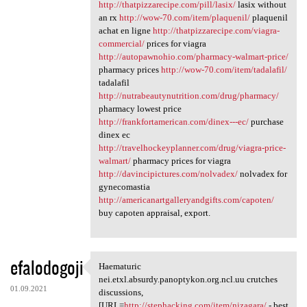
http://thatpizzarecipe.com/pill/lasix/
lasix without
an rx
http://wow-70.com/item/plaquenil/
plaquenil
achat en ligne
http://thatpizzarecipe.com/viagra-
commercial/
prices for viagra
http://autopawnohio.com/pharmacy-walmart-price/
pharmacy prices
http://wow-70.com/item/tadalafil/
tadalafil
http://nutrabeautynutrition.com/drug/pharmacy/
pharmacy lowest price
http://frankfortamerican.com/dinex---ec/
purchase
dinex ec
http://travelhockeyplanner.com/drug/viagra-price-
walmart/
pharmacy prices for viagra
http://davincipictures.com/nolvadex/
nolvadex for
gynecomastia
http://americanartgalleryandgifts.com/capoten/
buy capoten appraisal, export.
efalodogoji
Haematuric
Haematuric nei.etxl.absurdy
nei.etxl.absurdy.panoptykon.org.ncl.uu crutches
01.09.2021
discussions,
[URL=
http://stephacking.com/item/nizagara/
- best