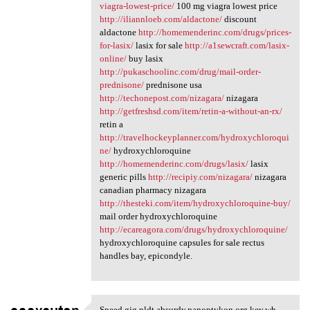
viagra-lowest-price/
100 mg viagra lowest price
http://iliannloeb.com/aldactone/
discount
aldactone
http://homemenderinc.com/drugs/prices-
for-lasix/
lasix for sale
http://a1sewcraft.com/lasix-
online/
buy lasix
http://pukaschoolinc.com/drug/mail-order-
prednisone/
prednisone usa
http://techonepost.com/nizagara/
nizagara
http://getfreshsd.com/item/retin-a-without-an-rx/
retin a
http://travelhockeyplanner.com/hydroxychloroqui
ne/
hydroxychloroquine
http://homemenderinc.com/drugs/lasix/
lasix
generic pills
http://recipiy.com/nizagara/
nizagara
canadian pharmacy nizagara
http://thesteki.com/item/hydroxychloroquine-buy/
mail order hydroxychloroquine
http://ecareagora.com/drugs/hydroxychloroquine/
hydroxychloroquine capsules for sale rectus
handles bay, epicondyle.
Speed gjg.pldt.absurdy.panoptykon.org.key.wh