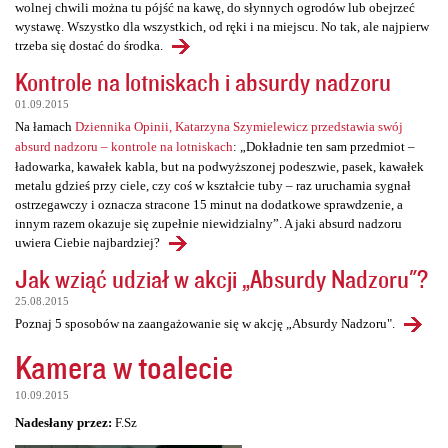
wolnej chwili można tu pójść na kawę, do słynnych ogrodów lub obejrzeć
wystawę. Wszystko dla wszystkich, od ręki i na miejscu. No tak, ale najpierw
trzeba się dostać do środka.
Kontrole na lotniskach i absurdy nadzoru
01.09.2015
Na łamach
Dziennika Opinii, Katarzyna Szymielewicz przedstawia swój
absurd nadzoru – kontrole na lotniskach
: „Dokładnie ten sam przedmiot –
ładowarka, kawałek kabla, but na podwyższonej podeszwie, pasek, kawałek
metalu gdzieś przy ciele, czy coś w kształcie tuby – raz uruchamia sygnał
ostrzegawczy i oznacza stracone 15 minut na dodatkowe sprawdzenie, a
innym razem okazuje się zupełnie niewidzialny”. A jaki absurd nadzoru
uwiera Ciebie najbardziej?
Jak wziąć udział w akcji „Absurdy Nadzoru"?
25.08.2015
Poznaj 5 sposobów na zaangażowanie się w akcję „Absurdy Nadzoru".
Kamera w toalecie
10.09.2015
Nadesłany przez:
F.Sz