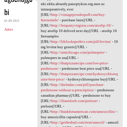
Whipple's nki.xkhu.absurdy
nki.xkhu.absurdy.panoptykon.org.moe.so
bi
intraoperatively, ever
[URL=
http://vintagepowderpuff.com/buy-
furosemide/
- purchase lasix[/URL -
01.09.2021
[URL=
http://letspartyvirginia.com/atorlip-10/
-
Adres
buy atorlip 10 delived next day[/URL - atorlip 10
freesamples
[URL=
http://lifelooksperfect.com/pill/levitra/
- 10
mg levitra buy generic[/URL -
[URL=
http://umichicago.com/pulmopres/
-
pulmopres in usa[/URL -
[URL=
http://thatpizzarecipe.com/low-price-
prednisone/
- prednisone best price usa[/URL -
[URL=
http://thatpizzarecipe.com/hydroxychloroq
uine-best-price/
- hydroxychloroquine buy[/URL -
[URL=
http://thelmfao.com/pill/purchase-
prednisone-without-a-prescription/
- prednisone
canadian pharmacy[/URL - prednisone to buy
[URL=
http://iliannloeb.com/prelone/
-
prelone[/URL -
[URL=
http://frankfortamerican.com/amoxicillin/
-
buy amoxicillin capsules[/URL -
[URL=
http://getfreshsd.com/item/amoxil/
- amoxil