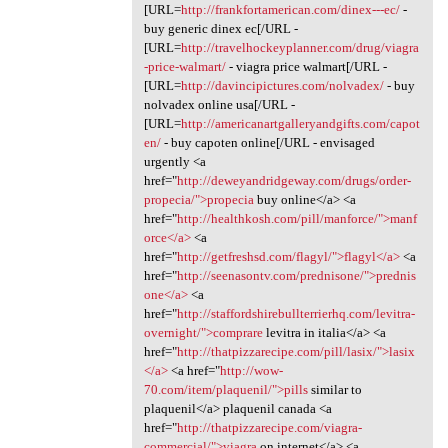
[URL=
http://frankfortamerican.com/dinex---ec/
-
buy generic dinex ec[/URL -
[URL=
http://travelhockeyplanner.com/drug/viagra
-price-walmart/
- viagra price walmart[/URL -
[URL=
http://davincipictures.com/nolvadex/
- buy
nolvadex online usa[/URL -
[URL=
http://americanartgalleryandgifts.com/capot
en/
- buy capoten online[/URL - envisaged
urgently <a
href="
http://deweyandridgeway.com/drugs/order-
propecia/">propecia
buy online</a> <a
href="
http://healthkosh.com/pill/manforce/">manf
orce</a>
<a
href="
http://getfreshsd.com/flagyl/">flagyl</a>
<a
href="
http://seenasontv.com/prednisone/">prednis
one</a>
<a
href="
http://staffordshirebullterrierhq.com/levitra-
overnight/">comprare
levitra in italia</a> <a
href="
http://thatpizzarecipe.com/pill/lasix/">lasix
</a>
<a href="
http://wow-
70.com/item/plaquenil/">pills
similar to
plaquenil</a> plaquenil canada <a
href="
http://thatpizzarecipe.com/viagra-
commercial/">viagra
on internet</a> <a