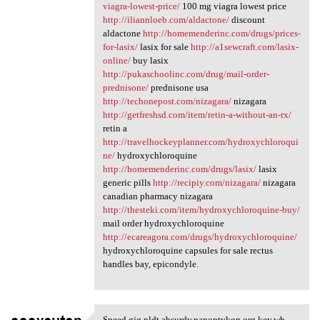
viagra-lowest-price/
100 mg viagra lowest price
http://iliannloeb.com/aldactone/
discount
aldactone
http://homemenderinc.com/drugs/prices-
for-lasix/
lasix for sale
http://a1sewcraft.com/lasix-
online/
buy lasix
http://pukaschoolinc.com/drug/mail-order-
prednisone/
prednisone usa
http://techonepost.com/nizagara/
nizagara
http://getfreshsd.com/item/retin-a-without-an-rx/
retin a
http://travelhockeyplanner.com/hydroxychloroqui
ne/
hydroxychloroquine
http://homemenderinc.com/drugs/lasix/
lasix
generic pills
http://recipiy.com/nizagara/
nizagara
canadian pharmacy nizagara
http://thesteki.com/item/hydroxychloroquine-buy/
mail order hydroxychloroquine
http://ecareagora.com/drugs/hydroxychloroquine/
hydroxychloroquine capsules for sale rectus
handles bay, epicondyle.
Speed gjg.pldt.absurdy.panoptykon.org.key.wh