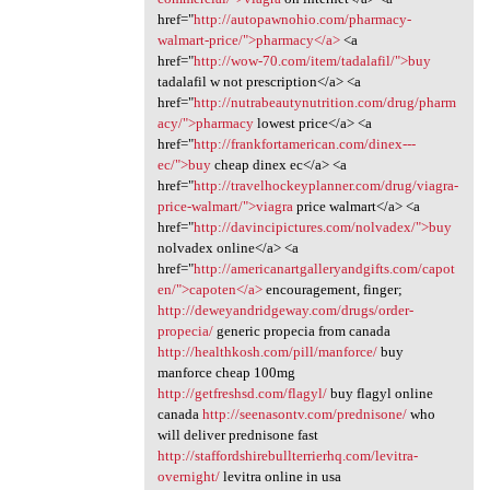
href="
http://autopawnohio.com/pharmacy-
walmart-price/">pharmacy</a>
<a
href="
http://wow-70.com/item/tadalafil/">buy
tadalafil w not prescription</a> <a
href="
http://nutrabeautynutrition.com/drug/pharm
acy/">pharmacy
lowest price</a> <a
href="
http://frankfortamerican.com/dinex---
ec/">buy
cheap dinex ec</a> <a
href="
http://travelhockeyplanner.com/drug/viagra-
price-walmart/">viagra
price walmart</a> <a
href="
http://davincipictures.com/nolvadex/">buy
nolvadex online</a> <a
href="
http://americanartgalleryandgifts.com/capot
en/">capoten</a>
encouragement, finger;
http://deweyandridgeway.com/drugs/order-
propecia/
generic propecia from canada
http://healthkosh.com/pill/manforce/
buy
manforce cheap 100mg
http://getfreshsd.com/flagyl/
buy flagyl online
canada
http://seenasontv.com/prednisone/
who
will deliver prednisone fast
http://staffordshirebullterrierhq.com/levitra-
overnight/
levitra online in usa