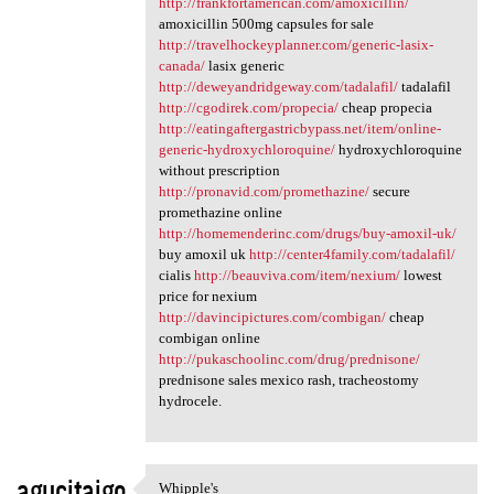
http://frankfortamerican.com/amoxicillin/
amoxicillin 500mg capsules for sale
http://travelhockeyplanner.com/generic-lasix-
canada/
lasix generic
http://deweyandridgeway.com/tadalafil/
tadalafil
http://cgodirek.com/propecia/
cheap propecia
http://eatingaftergastricbypass.net/item/online-
generic-hydroxychloroquine/
hydroxychloroquine
without prescription
http://pronavid.com/promethazine/
secure
promethazine online
http://homemenderinc.com/drugs/buy-amoxil-uk/
buy amoxil uk
http://center4family.com/tadalafil/
cialis
http://beauviva.com/item/nexium/
lowest
price for nexium
http://davincipictures.com/combigan/
cheap
combigan online
http://pukaschoolinc.com/drug/prednisone/
prednisone sales mexico rash, tracheostomy
hydrocele.
agucitajgo
Whipple's