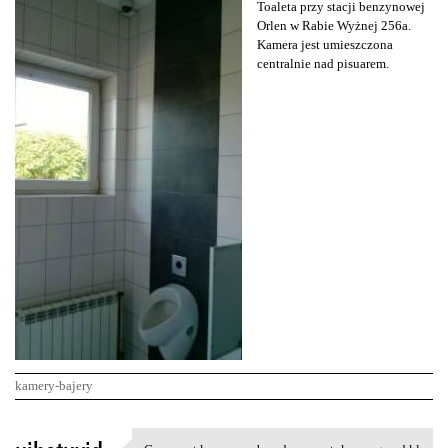
Toaleta przy stacji benzynowej
Orlen w Rabie Wyżnej 256a.
Kamera jest umieszczona
centralnie nad pisuarem.
kamery-bajery
K