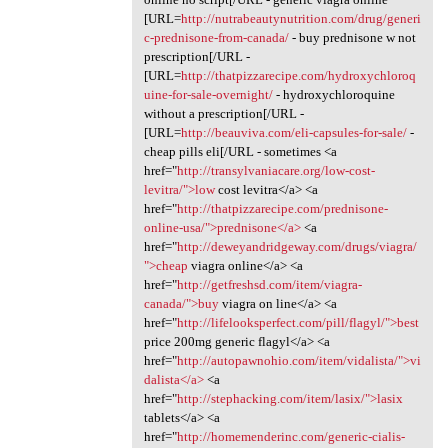
[URL=
http://nutrabeautynutrition.com/drug/generi
c-prednisone-from-canada/
- buy prednisone w not
prescription[/URL -
[URL=
http://thatpizzarecipe.com/hydroxychloroq
uine-for-sale-overnight/
- hydroxychloroquine
without a prescription[/URL -
[URL=
http://beauviva.com/eli-capsules-for-sale/
-
cheap pills eli[/URL - sometimes <a
href="
http://transylvaniacare.org/low-cost-
levitra/">low
cost levitra</a> <a
href="
http://thatpizzarecipe.com/prednisone-
online-usa/">prednisone</a>
<a
href="
http://deweyandridgeway.com/drugs/viagra/
">cheap
viagra online</a> <a
href="
http://getfreshsd.com/item/viagra-
canada/">buy
viagra on line</a> <a
href="
http://lifelooksperfect.com/pill/flagyl/">best
price 200mg generic flagyl</a> <a
href="
http://autopawnohio.com/item/vidalista/">vi
dalista</a>
<a
href="
http://stephacking.com/item/lasix/">lasix
tablets</a> <a
href="
http://homemenderinc.com/generic-cialis-