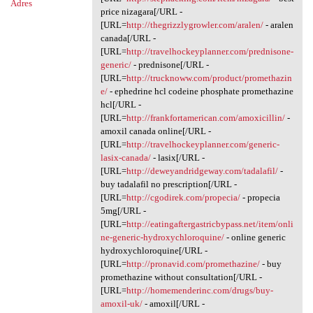
Adres
price nizagara[/URL -
[URL=
http://thegrizzlygrowler.com/aralen/
- aralen
canada[/URL -
[URL=
http://travelhockeyplanner.com/prednisone-
generic/
- prednisone[/URL -
[URL=
http://trucknoww.com/product/promethazin
e/
- ephedrine hcl codeine phosphate promethazine
hcl[/URL -
[URL=
http://frankfortamerican.com/amoxicillin/
-
amoxil canada online[/URL -
[URL=
http://travelhockeyplanner.com/generic-
lasix-canada/
- lasix[/URL -
[URL=
http://deweyandridgeway.com/tadalafil/
-
buy tadalafil no prescription[/URL -
[URL=
http://cgodirek.com/propecia/
- propecia
5mg[/URL -
[URL=
http://eatingaftergastricbypass.net/item/onli
ne-generic-hydroxychloroquine/
- online generic
hydroxychloroquine[/URL -
[URL=
http://pronavid.com/promethazine/
- buy
promethazine without consultation[/URL -
[URL=
http://homemenderinc.com/drugs/buy-
amoxil-uk/
- amoxil[/URL -