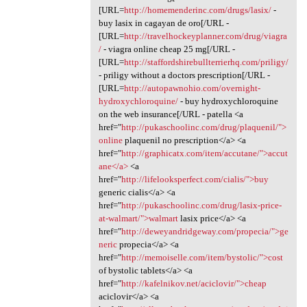
[URL=
http://homemenderinc.com/drugs/lasix/
-
buy lasix in cagayan de oro[/URL -
[URL=
http://travelhockeyplanner.com/drug/viagra
/
- viagra online cheap 25 mg[/URL -
[URL=
http://staffordshirebullterrierhq.com/priligy/
- priligy without a doctors prescription[/URL -
[URL=
http://autopawnohio.com/overnight-
hydroxychloroquine/
- buy hydroxychloroquine
on the web insurance[/URL - patella <a
href="
http://pukaschoolinc.com/drug/plaquenil/">
online
plaquenil no prescription</a> <a
href="
http://graphicatx.com/item/accutane/">accut
ane</a>
<a
href="
http://lifelooksperfect.com/cialis/">buy
generic cialis</a> <a
href="
http://pukaschoolinc.com/drug/lasix-price-
at-walmart/">walmart
lasix price</a> <a
href="
http://deweyandridgeway.com/propecia/">ge
neric
propecia</a> <a
href="
http://memoiselle.com/item/bystolic/">cost
of bystolic tablets</a> <a
href="
http://kafelnikov.net/aciclovir/">cheap
aciclovir</a> <a