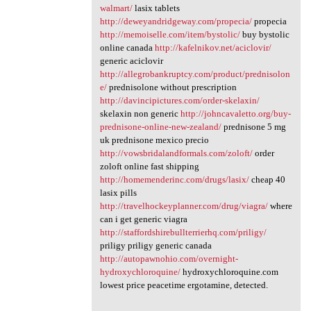
walmart/
lasix tablets
http://deweyandridgeway.com/propecia/
propecia
http://memoiselle.com/item/bystolic/
buy bystolic
online canada
http://kafelnikov.net/aciclovir/
generic aciclovir
http://allegrobankruptcy.com/product/prednisolon
e/
prednisolone without prescription
http://davincipictures.com/order-skelaxin/
skelaxin non generic
http://johncavaletto.org/buy-
prednisone-online-new-zealand/
prednisone 5 mg
uk prednisone mexico precio
http://vowsbridalandformals.com/zoloft/
order
zoloft online fast shipping
http://homemenderinc.com/drugs/lasix/
cheap 40
lasix pills
http://travelhockeyplanner.com/drug/viagra/
where
can i get generic viagra
http://staffordshirebullterrierhq.com/priligy/
priligy priligy generic canada
http://autopawnohio.com/overnight-
hydroxychloroquine/
hydroxychloroquine.com
lowest price peacetime ergotamine, detected.