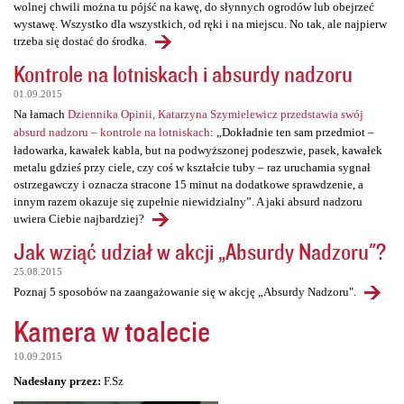
wolnej chwili można tu pójść na kawę, do słynnych ogrodów lub obejrzeć
wystawę. Wszystko dla wszystkich, od ręki i na miejscu. No tak, ale najpierw
trzeba się dostać do środka.
Kontrole na lotniskach i absurdy nadzoru
01.09.2015
Na łamach
Dziennika Opinii, Katarzyna Szymielewicz przedstawia swój
absurd nadzoru – kontrole na lotniskach
: „Dokładnie ten sam przedmiot –
ładowarka, kawałek kabla, but na podwyższonej podeszwie, pasek, kawałek
metalu gdzieś przy ciele, czy coś w kształcie tuby – raz uruchamia sygnał
ostrzegawczy i oznacza stracone 15 minut na dodatkowe sprawdzenie, a
innym razem okazuje się zupełnie niewidzialny”. A jaki absurd nadzoru
uwiera Ciebie najbardziej?
Jak wziąć udział w akcji „Absurdy Nadzoru"?
25.08.2015
Poznaj 5 sposobów na zaangażowanie się w akcję „Absurdy Nadzoru".
Kamera w toalecie
10.09.2015
Nadesłany przez:
F.Sz