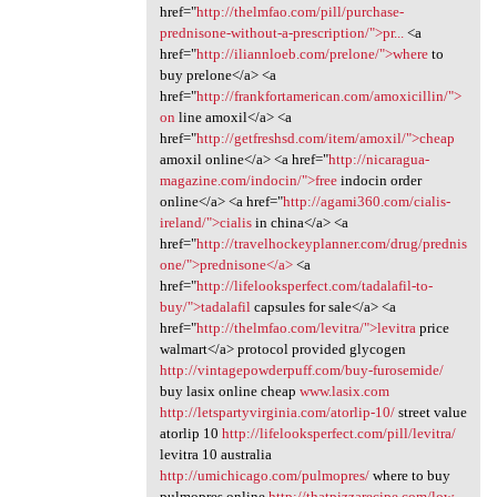
href="
http://thelmfao.com/pill/purchase-
prednisone-without-a-prescription/">pr...
<a
href="
http://iliannloeb.com/prelone/">where
to
buy prelone</a> <a
href="
http://frankfortamerican.com/amoxicillin/">
on
line amoxil</a> <a
href="
http://getfreshsd.com/item/amoxil/">cheap
amoxil online</a> <a href="
http://nicaragua-
magazine.com/indocin/">free
indocin order
online</a> <a href="
http://agami360.com/cialis-
ireland/">cialis
in china</a> <a
href="
http://travelhockeyplanner.com/drug/prednis
one/">prednisone</a>
<a
href="
http://lifelooksperfect.com/tadalafil-to-
buy/">tadalafil
capsules for sale</a> <a
href="
http://thelmfao.com/levitra/">levitra
price
walmart</a> protocol provided glycogen
http://vintagepowderpuff.com/buy-furosemide/
buy lasix online cheap
www.lasix.com
http://letspartyvirginia.com/atorlip-10/
street value
atorlip 10
http://lifelooksperfect.com/pill/levitra/
levitra 10 australia
http://umichicago.com/pulmopres/
where to buy
pulmopres online
http://thatpizzarecipe.com/low-