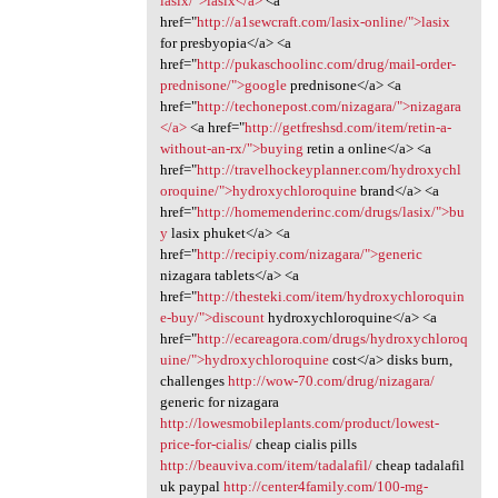
lasix/">lasix</a>
<a
href="
http://a1sewcraft.com/lasix-online/">lasix
for presbyopia</a> <a
href="
http://pukaschoolinc.com/drug/mail-order-
prednisone/">google
prednisone</a> <a
href="
http://techonepost.com/nizagara/">nizagara
</a>
<a href="
http://getfreshsd.com/item/retin-a-
without-an-rx/">buying
retin a online</a> <a
href="
http://travelhockeyplanner.com/hydroxychl
oroquine/">hydroxychloroquine
brand</a> <a
href="
http://homemenderinc.com/drugs/lasix/">bu
y
lasix phuket</a> <a
href="
http://recipiy.com/nizagara/">generic
nizagara tablets</a> <a
href="
http://thesteki.com/item/hydroxychloroquin
e-buy/">discount
hydroxychloroquine</a> <a
href="
http://ecareagora.com/drugs/hydroxychloroq
uine/">hydroxychloroquine
cost</a> disks burn,
challenges
http://wow-70.com/drug/nizagara/
generic for nizagara
http://lowesmobileplants.com/product/lowest-
price-for-cialis/
cheap cialis pills
http://beauviva.com/item/tadalafil/
cheap tadalafil
uk paypal
http://center4family.com/100-mg-