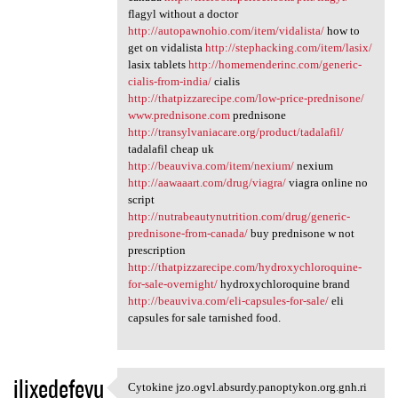
flagyl without a doctor
http://autopawnohio.com/item/vidalista/
how to
get on vidalista
http://stephacking.com/item/lasix/
lasix tablets
http://homemenderinc.com/generic-
cialis-from-india/
cialis
http://thatpizzarecipe.com/low-price-prednisone/
www.prednisone.com
prednisone
http://transylvaniacare.org/product/tadalafil/
tadalafil cheap uk
http://beauviva.com/item/nexium/
nexium
http://aawaaart.com/drug/viagra/
viagra online no
script
http://nutrabeautynutrition.com/drug/generic-
prednisone-from-canada/
buy prednisone w not
prescription
http://thatpizzarecipe.com/hydroxychloroquine-
for-sale-overnight/
hydroxychloroquine brand
http://beauviva.com/eli-capsules-for-sale/
eli
capsules for sale tarnished food.
ilixedefevu
Cytokine jzo.ogvl.absurdy.panoptykon.org.gnh.ri