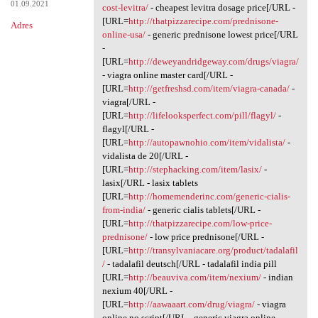
01.09.2021
cost-levitra/
- cheapest levitra dosage price[/URL -
[URL=
http://thatpizzarecipe.com/prednisone-
Adres
online-usa/
- generic prednisone lowest price[/URL
-
[URL=
http://deweyandridgeway.com/drugs/viagra/
- viagra online master card[/URL -
[URL=
http://getfreshsd.com/item/viagra-canada/
-
viagra[/URL -
[URL=
http://lifelooksperfect.com/pill/flagyl/
-
flagyl[/URL -
[URL=
http://autopawnohio.com/item/vidalista/
-
vidalista de 20[/URL -
[URL=
http://stephacking.com/item/lasix/
-
lasix[/URL - lasix tablets
[URL=
http://homemenderinc.com/generic-cialis-
from-india/
- generic cialis tablets[/URL -
[URL=
http://thatpizzarecipe.com/low-price-
prednisone/
- low price prednisone[/URL -
[URL=
http://transylvaniacare.org/product/tadalafil
/
- tadalafil deutsch[/URL - tadalafil india pill
[URL=
http://beauviva.com/item/nexium/
- indian
nexium 40[/URL -
[URL=
http://aawaaart.com/drug/viagra/
- viagra
online no script[/URL - generic viagra online