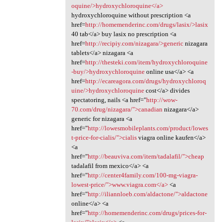
oquine/>hydroxychloroquine</a>
hydroxychloroquine without prescription <a
href=
http://homemenderinc.com/drugs/lasix/>lasix
40 tab</a> buy lasix no prescription <a
href=
http://recipiy.com/nizagara/>generic
nizagara
tablets</a> nizagara <a
href=
http://thesteki.com/item/hydroxychloroquine
-buy/>hydroxychloroquine
online usa</a> <a
href=
http://ecareagora.com/drugs/hydroxychloroq
uine/>hydroxychloroquine
cost</a> divides
spectatoring, nails <a href="
http://wow-
70.com/drug/nizagara/">canadian
nizagara</a>
generic for nizagara <a
href="
http://lowesmobileplants.com/product/lowes
t-price-for-cialis/">cialis
viagra online kaufen</a>
<a
href="
http://beauviva.com/item/tadalafil/">cheap
tadalafil from mexico</a> <a
href="
http://center4family.com/100-mg-viagra-
lowest-price/">www.viagra.com</a>
<a
href="
http://iliannloeb.com/aldactone/">aldactone
online</a> <a
href="
http://homemenderinc.com/drugs/prices-for-