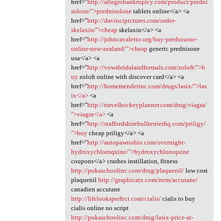
href="
http://allegrobankruptcy.com/product/predni
solone/">prednisolone
tablets online</a> <a
href="
http://davincipictures.com/order-
skelaxin/">cheap
skelaxin</a> <a
href="
http://johncavaletto.org/buy-prednisone-
online-new-zealand/">cheap
generic prednisone
usa</a> <a
href="
http://vowsbridalandformals.com/zoloft/">b
uy
zoloft online with discover card</a> <a
href="
http://homemenderinc.com/drugs/lasix/">las
ix</a>
<a
href="
http://travelhockeyplanner.com/drug/viagra/
">viagra</a>
<a
href="
http://staffordshirebullterrierhq.com/priligy/
">buy
cheap priligy</a> <a
href="
http://autopawnohio.com/overnight-
hydroxychloroquine/">hydroxychloroquine
coupons</a> crashes instillation, fitness
http://pukaschoolinc.com/drug/plaquenil/
low cost
plaquenil
http://graphicatx.com/item/accutane/
canadien accutane
http://lifelooksperfect.com/cialis/
cialis to buy
cialis online no script
http://pukaschoolinc.com/drug/lasix-price-at-