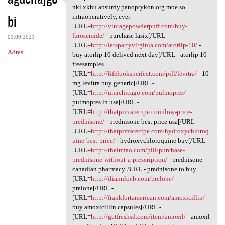
Whipple's nki.xkhu.absurdy
nki.xkhu.absurdy.panoptykon.org.moe.so
bi
intraoperatively, ever
[URL=
http://vintagepowderpuff.com/buy-
furosemide/
- purchase lasix[/URL -
01.09.2021
[URL=
http://letspartyvirginia.com/atorlip-10/
-
Adres
buy atorlip 10 delived next day[/URL - atorlip 10
freesamples
[URL=
http://lifelooksperfect.com/pill/levitra/
- 10
mg levitra buy generic[/URL -
[URL=
http://umichicago.com/pulmopres/
-
pulmopres in usa[/URL -
[URL=
http://thatpizzarecipe.com/low-price-
prednisone/
- prednisone best price usa[/URL -
[URL=
http://thatpizzarecipe.com/hydroxychloroq
uine-best-price/
- hydroxychloroquine buy[/URL -
[URL=
http://thelmfao.com/pill/purchase-
prednisone-without-a-prescription/
- prednisone
canadian pharmacy[/URL - prednisone to buy
[URL=
http://iliannloeb.com/prelone/
-
prelone[/URL -
[URL=
http://frankfortamerican.com/amoxicillin/
-
buy amoxicillin capsules[/URL -
[URL=
http://getfreshsd.com/item/amoxil/
- amoxil