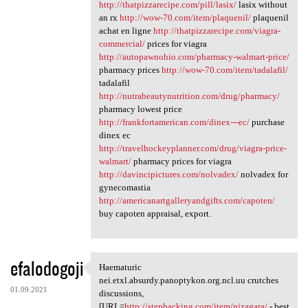
http://thatpizzarecipe.com/pill/lasix/
lasix without
an rx
http://wow-70.com/item/plaquenil/
plaquenil
achat en ligne
http://thatpizzarecipe.com/viagra-
commercial/
prices for viagra
http://autopawnohio.com/pharmacy-walmart-price/
pharmacy prices
http://wow-70.com/item/tadalafil/
tadalafil
http://nutrabeautynutrition.com/drug/pharmacy/
pharmacy lowest price
http://frankfortamerican.com/dinex---ec/
purchase
dinex ec
http://travelhockeyplanner.com/drug/viagra-price-
walmart/
pharmacy prices for viagra
http://davincipictures.com/nolvadex/
nolvadex for
gynecomastia
http://americanartgalleryandgifts.com/capoten/
buy capoten appraisal, export.
efalodogoji
Haematuric
Haematuric nei.etxl.absurdy
nei.etxl.absurdy.panoptykon.org.ncl.uu crutches
01.09.2021
discussions,
[URL=
http://stephacking.com/item/nizagara/
- best