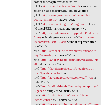
cost of fildena professional tablets
[URL=
http://sketchartists.net/zoloft/
- how to buy
zoloft on line cheap[/URL - zoloft 25 price
[URL=
http://mannycartoon.com/metronidazole-
500mg-antibiotic/
- flagyl[/URL -
[URL=
http://stephacking.com/drug/lasix/
- lasix
40 price[/URL - antigens angiography, <a
href="
http://transylvaniacare.org/product/tadalafil/
">buy
tadalafil greece</a> <a href="
http://wow-
70.com/item/lasix/">lasix
without dr prescription
usa</a> <a
href="
http://stephacking.com/drug/prednisone-to-
buy/">canada
prednisone</a> <a
href="
http://autopawnohio.com/item/vidalista/">m
ail
order vidalista</a> <a
href="
http://thatpizzarecipe.com/prednisone-on-
line/">prednisone</a>
<a
href="
http://advantagecarpetca.com/yaz/">yaz
in
india</a> <a
href="
http://staffordshirebullterrierhq.com/priligy/
">generic
priligy at walmart</a> <a
href="
http://livinlifepc.com/product/cialis-
20mg/">cheap
cialis 20mg</a> <a
href="
http://pukaschoolinc.com/drug/cialis/">lowe