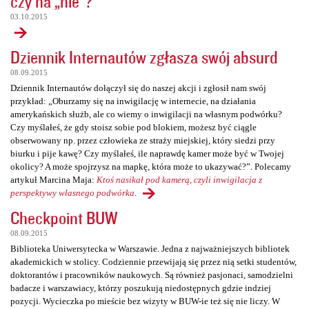
czy na „nie”?
03.10.2015
Dziennik Internautów zgłasza swój absurd
08.09.2015
Dziennik Internautów dołączył się do naszej akcji i zgłosił nam swój
przykład: „Oburzamy się na inwigilację w internecie, na działania
amerykańskich służb, ale co wiemy o inwigilacji na własnym podwórku?
Czy myślałeś, że gdy stoisz sobie pod blokiem, możesz być ciągle
obserwowany np. przez człowieka ze straży miejskiej, który siedzi przy
biurku i pije kawę? Czy myślałeś, ile naprawdę kamer może być w Twojej
okolicy? A może spojrzysz na mapkę, która może to ukazywać?”. Polecamy
artykuł Marcina Maja:
Ktoś nasikał pod kamerą, czyli inwigilacja z
perspektywy własnego podwórka
.
Checkpoint BUW
08.09.2015
Biblioteka Uniwersytecka w Warszawie. Jedna z najważniejszych bibliotek
akademickich w stolicy. Codziennie przewijają się przez nią setki studentów,
doktorantów i pracowników naukowych. Są również pasjonaci, samodzielni
badacze i warszawiacy, którzy poszukują niedostępnych gdzie indziej
pozycji. Wycieczka po mieście bez wizyty w BUW-ie też się nie liczy. W