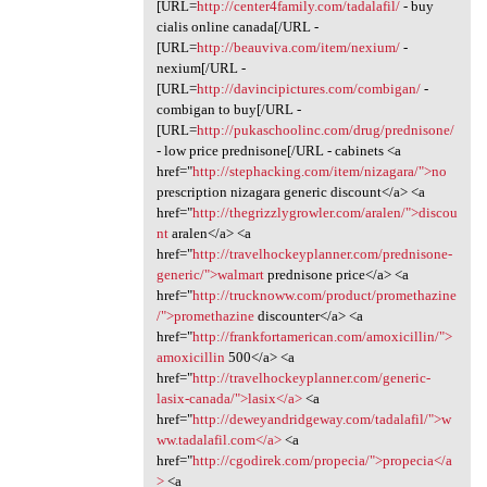
[URL=
http://center4family.com/tadalafil/
- buy
cialis online canada[/URL -
[URL=
http://beauviva.com/item/nexium/
-
nexium[/URL -
[URL=
http://davincipictures.com/combigan/
-
combigan to buy[/URL -
[URL=
http://pukaschoolinc.com/drug/prednisone/
- low price prednisone[/URL - cabinets <a
href="
http://stephacking.com/item/nizagara/">no
prescription nizagara generic discount</a> <a
href="
http://thegrizzlygrowler.com/aralen/">discou
nt
aralen</a> <a
href="
http://travelhockeyplanner.com/prednisone-
generic/">walmart
prednisone price</a> <a
href="
http://trucknoww.com/product/promethazine
/">promethazine
discounter</a> <a
href="
http://frankfortamerican.com/amoxicillin/">
amoxicillin
500</a> <a
href="
http://travelhockeyplanner.com/generic-
lasix-canada/">lasix</a>
<a
href="
http://deweyandridgeway.com/tadalafil/">w
ww.tadalafil.com</a>
<a
href="
http://cgodirek.com/propecia/">propecia</a
>
<a