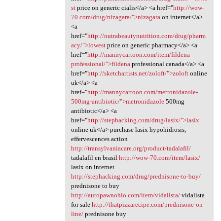
st
price on generic cialis</a> <a href="
http://wow-
70.com/drug/nizagara/">nizagara
on internet</a>
<a
href="
http://nutrabeautynutrition.com/drug/pharm
acy/">lowest
price on generic pharmacy</a> <a
href="
http://mannycartoon.com/item/fildena-
professional/">fildena
professional canada</a> <a
href="
http://sketchartists.net/zoloft/">zoloft
online
uk</a> <a
href="
http://mannycartoon.com/metronidazole-
500mg-antibiotic/">metronidazole
500mg
antibiotic</a> <a
href="
http://stephacking.com/drug/lasix/">lasix
online uk</a> purchase lasix hypohidrosis,
effervescences action
http://transylvaniacare.org/product/tadalafil/
tadalafil en brasil
http://wow-70.com/item/lasix/
lasix on internet
http://stephacking.com/drug/prednisone-to-buy/
prednisone to buy
http://autopawnohio.com/item/vidalista/
vidalista
for sale
http://thatpizzarecipe.com/prednisone-on-
line/
prednisone buy