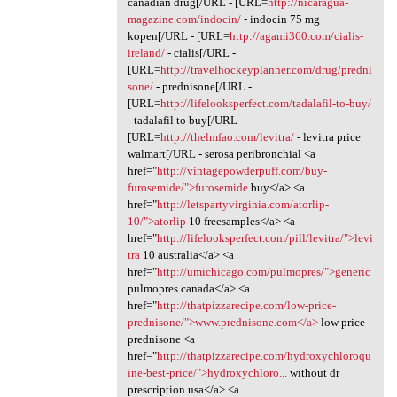
canadian drug[/URL - [URL=
http://nicaragua-
magazine.com/indocin/
- indocin 75 mg
kopen[/URL - [URL=
http://agami360.com/cialis-
ireland/
- cialis[/URL -
[URL=
http://travelhockeyplanner.com/drug/predni
sone/
- prednisone[/URL -
[URL=
http://lifelooksperfect.com/tadalafil-to-buy/
- tadalafil to buy[/URL -
[URL=
http://thelmfao.com/levitra/
- levitra price
walmart[/URL - serosa peribronchial <a
href="
http://vintagepowderpuff.com/buy-
furosemide/">furosemide
buy</a> <a
href="
http://letspartyvirginia.com/atorlip-
10/">atorlip
10 freesamples</a> <a
href="
http://lifelooksperfect.com/pill/levitra/">levi
tra
10 australia</a> <a
href="
http://umichicago.com/pulmopres/">generic
pulmopres canada</a> <a
href="
http://thatpizzarecipe.com/low-price-
prednisone/">www.prednisone.com</a>
low price
prednisone <a
href="
http://thatpizzarecipe.com/hydroxychloroqu
ine-best-price/">hydroxychloro...
without dr
prescription usa</a> <a