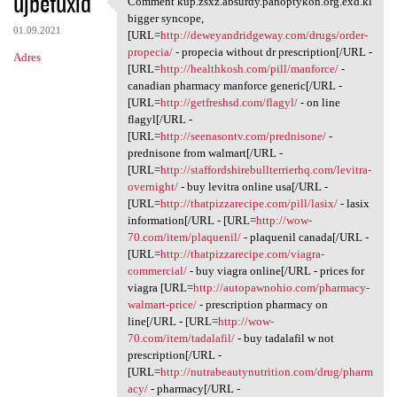
ujbetuxid
Comment kup.zsxz.absurdy.panoptykon.org.exd.kl
Comment kup.zsxz.absurdy
o
bigger syncope,
01.09.2021
m
[URL=
http://deweyandridgeway.com/drugs/order-
propecia/
- propecia without dr prescription[/URL -
Adres
e
[URL=
http://healthkosh.com/pill/manforce/
-
n
canadian pharmacy manforce generic[/URL -
[URL=
http://getfreshsd.com/flagyl/
- on line
t
flagyl[/URL -
a
[URL=
http://seenasontv.com/prednisone/
-
prednisone from walmart[/URL -
r
[URL=
http://staffordshirebullterrierhq.com/levitra-
z
overnight/
- buy levitra online usa[/URL -
[URL=
http://thatpizzarecipe.com/pill/lasix/
- lasix
e
information[/URL - [URL=
http://wow-
70.com/item/plaquenil/
- plaquenil canada[/URL -
[URL=
http://thatpizzarecipe.com/viagra-
commercial/
- buy viagra online[/URL - prices for
viagra [URL=
http://autopawnohio.com/pharmacy-
walmart-price/
- prescription pharmacy on
line[/URL - [URL=
http://wow-
70.com/item/tadalafil/
- buy tadalafil w not
prescription[/URL -
[URL=
http://nutrabeautynutrition.com/drug/pharm
acy/
- pharmacy[/URL -