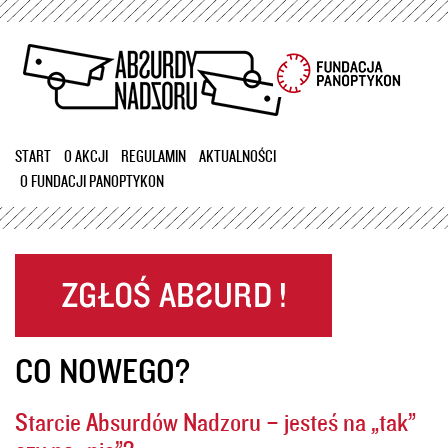
Przejdź
do
treści
START
O AKCJI
REGULAMIN
AKTUALNOŚCI
O FUNDACJI PANOPTYKON
CO NOWEGO?
Starcie Absurdów Nadzoru – jesteś na „tak”