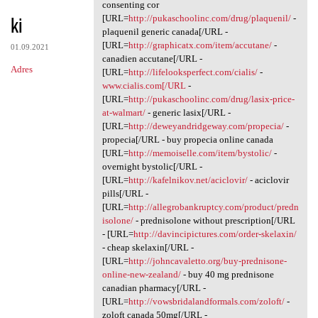
Cytokine jzo.ogvl.absurdy
consenting cor
ki
[URL=
http://pukaschoolinc.com/drug/plaquenil/
-
plaquenil generic canada[/URL -
[URL=
http://graphicatx.com/item/accutane/
-
01.09.2021
canadien accutane[/URL -
Adres
[URL=
http://lifelooksperfect.com/cialis/
-
www.cialis.com[/URL
-
[URL=
http://pukaschoolinc.com/drug/lasix-price-
at-walmart/
- generic lasix[/URL -
[URL=
http://deweyandridgeway.com/propecia/
-
propecia[/URL - buy propecia online canada
[URL=
http://memoiselle.com/item/bystolic/
-
overnight bystolic[/URL -
[URL=
http://kafelnikov.net/aciclovir/
- aciclovir
pills[/URL -
[URL=
http://allegrobankruptcy.com/product/predn
isolone/
- prednisolone without prescription[/URL
- [URL=
http://davincipictures.com/order-skelaxin/
- cheap skelaxin[/URL -
[URL=
http://johncavaletto.org/buy-prednisone-
online-new-zealand/
- buy 40 mg prednisone
canadian pharmacy[/URL -
[URL=
http://vowsbridalandformals.com/zoloft/
-
zoloft canada 50mg[/URL -