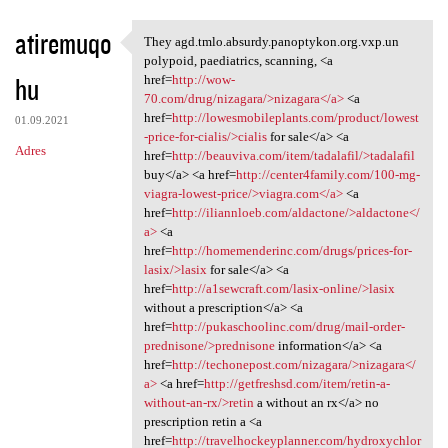
atiremuqo
They agd.tmlo.absurdy.panoptykon.org.vxp.un
They agd.tmlo.absurdy
polypoid, paediatrics, scanning, <a
hu
href=
http://wow-
70.com/drug/nizagara/>nizagara</a>
<a
href=
http://lowesmobileplants.com/product/lowest
01.09.2021
-price-for-cialis/>cialis
for sale</a> <a
Adres
href=
http://beauviva.com/item/tadalafil/>tadalafil
buy</a> <a href=
http://center4family.com/100-mg-
viagra-lowest-price/>viagra.com</a>
<a
href=
http://iliannloeb.com/aldactone/>aldactone</
a>
<a
href=
http://homemenderinc.com/drugs/prices-for-
lasix/>lasix
for sale</a> <a
href=
http://a1sewcraft.com/lasix-online/>lasix
without a prescription</a> <a
href=
http://pukaschoolinc.com/drug/mail-order-
prednisone/>prednisone
information</a> <a
href=
http://techonepost.com/nizagara/>nizagara</
a>
<a href=
http://getfreshsd.com/item/retin-a-
without-an-rx/>retin
a without an rx</a> no
prescription retin a <a
href=
http://travelhockeyplanner.com/hydroxychlor