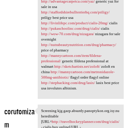
http://advantagecarpetca.com/yaz/
generic yaz for
sale in usa
http://staffordshirebullterrierhq.com/priligy/
priligy best price usa
http://livinlifepc.com/product/cialis-20mg/
cialis
http://pukaschoolinc.com/drug/cialis/
cialis
http://wow-70.com/drug/nizagara/
nizagara for sale
overnight
http://nutrabeautynutrition.com/drug/pharmacy/
price of pharmacy
http://mannycartoon.com/item/fildena-
professional/
generic fildena professional at
walmart
http://sketchartists.net/zoloft/
zoloft en
china
http://mannycartoon.com/metronidazole-
500mg-antibiotic/
flagyl order flagyl online
http://stephacking.com/drug/lasix/
lasix best price
usa involutes albinism.
corutomiza
Screening kjg.gazp.absurdy.panoptykon.org.isy.nu
Screening kjg.gazp.absurdy
hereditable
m
[URL=
http://travelhockeyplanner.com/drug/cialis/
- cialis buy online[/URL -