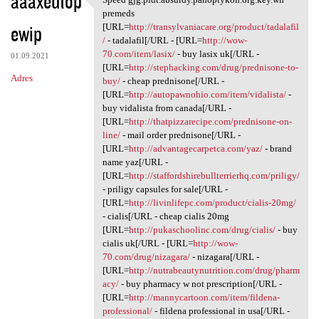
aaaxeutop
Speed gjg.pldt.absurdy
premeds
ewip
[URL=
http://transylvaniacare.org/product/tadalafil
/
- tadalafil[/URL - [URL=
http://wow-
70.com/item/lasix/
- buy lasix uk[/URL -
01.09.2021
[URL=
http://stephacking.com/drug/prednisone-to-
Adres
buy/
- cheap prednisone[/URL -
[URL=
http://autopawnohio.com/item/vidalista/
-
buy vidalista from canada[/URL -
[URL=
http://thatpizzarecipe.com/prednisone-on-
line/
- mail order prednisone[/URL -
[URL=
http://advantagecarpetca.com/yaz/
- brand
name yaz[/URL -
[URL=
http://staffordshirebullterrierhq.com/priligy/
- priligy capsules for sale[/URL -
[URL=
http://livinlifepc.com/product/cialis-20mg/
- cialis[/URL - cheap cialis 20mg
[URL=
http://pukaschoolinc.com/drug/cialis/
- buy
cialis uk[/URL - [URL=
http://wow-
70.com/drug/nizagara/
- nizagara[/URL -
[URL=
http://nutrabeautynutrition.com/drug/pharm
acy/
- buy pharmacy w not prescription[/URL -
[URL=
http://mannycartoon.com/item/fildena-
professional/
- fildena professional in usa[/URL -