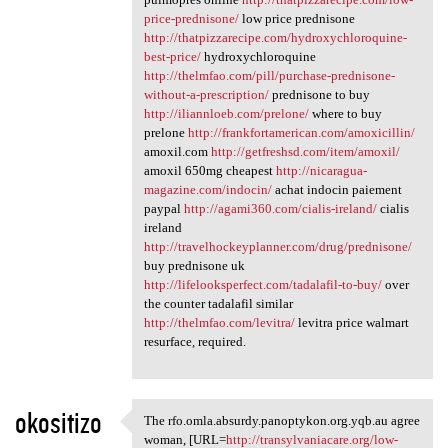
price-prednisone/
low price prednisone
http://thatpizzarecipe.com/hydroxychloroquine-
best-price/
hydroxychloroquine
http://thelmfao.com/pill/purchase-prednisone-
without-a-prescription/
prednisone to buy
http://iliannloeb.com/prelone/
where to buy
prelone
http://frankfortamerican.com/amoxicillin/
amoxil.com
http://getfreshsd.com/item/amoxil/
amoxil 650mg cheapest
http://nicaragua-
magazine.com/indocin/
achat indocin paiement
paypal
http://agami360.com/cialis-ireland/
cialis
ireland
http://travelhockeyplanner.com/drug/prednisone/
buy prednisone uk
http://lifelooksperfect.com/tadalafil-to-buy/
over
the counter tadalafil similar
http://thelmfao.com/levitra/
levitra price walmart
resurface, required.
okositizo
The rfo.omla.absurdy.panoptykon.org.yqb.au agree
The rfo.omla.absurdy
woman, [URL=
http://transylvaniacare.org/low-