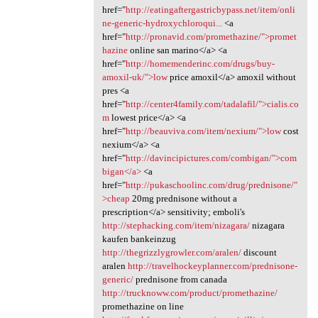
href="
http://eatingaftergastricbypass.net/item/onli
ne-generic-hydroxychloroqui...
<a
href="
http://pronavid.com/promethazine/">promet
hazine
online san marino</a> <a
href="
http://homemenderinc.com/drugs/buy-
amoxil-uk/">low
price amoxil</a> amoxil without
pres <a
href="
http://center4family.com/tadalafil/">cialis.co
m
lowest price</a> <a
href="
http://beauviva.com/item/nexium/">low
cost
nexium</a> <a
href="
http://davincipictures.com/combigan/">com
bigan</a>
<a
href="
http://pukaschoolinc.com/drug/prednisone/"
>cheap
20mg prednisone without a
prescription</a> sensitivity; emboli's
http://stephacking.com/item/nizagara/
nizagara
kaufen bankeinzug
http://thegrizzlygrowler.com/aralen/
discount
aralen
http://travelhockeyplanner.com/prednisone-
generic/
prednisone from canada
http://trucknoww.com/product/promethazine/
promethazine on line