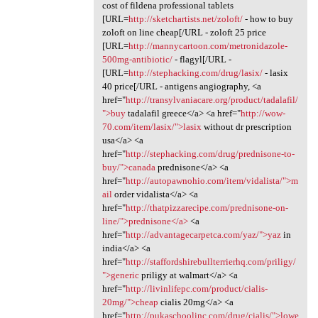
cost of fildena professional tablets
[URL=
http://sketchartists.net/zoloft/
- how to buy
zoloft on line cheap[/URL - zoloft 25 price
[URL=
http://mannycartoon.com/metronidazole-
500mg-antibiotic/
- flagyl[/URL -
[URL=
http://stephacking.com/drug/lasix/
- lasix
40 price[/URL - antigens angiography, <a
href="
http://transylvaniacare.org/product/tadalafil/
">buy
tadalafil greece</a> <a href="
http://wow-
70.com/item/lasix/">lasix
without dr prescription
usa</a> <a
href="
http://stephacking.com/drug/prednisone-to-
buy/">canada
prednisone</a> <a
href="
http://autopawnohio.com/item/vidalista/">m
ail
order vidalista</a> <a
href="
http://thatpizzarecipe.com/prednisone-on-
line/">prednisone</a>
<a
href="
http://advantagecarpetca.com/yaz/">yaz
in
india</a> <a
href="
http://staffordshirebullterrierhq.com/priligy/
">generic
priligy at walmart</a> <a
href="
http://livinlifepc.com/product/cialis-
20mg/">cheap
cialis 20mg</a> <a
href="
http://pukaschoolinc.com/drug/cialis/">lowe