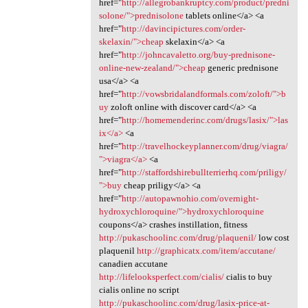
href="
http://allegrobankruptcy.com/product/predni
solone/">prednisolone
tablets online</a> <a
href="
http://davincipictures.com/order-
skelaxin/">cheap
skelaxin</a> <a
href="
http://johncavaletto.org/buy-prednisone-
online-new-zealand/">cheap
generic prednisone
usa</a> <a
href="
http://vowsbridalandformals.com/zoloft/">b
uy
zoloft online with discover card</a> <a
href="
http://homemenderinc.com/drugs/lasix/">las
ix</a>
<a
href="
http://travelhockeyplanner.com/drug/viagra/
">viagra</a>
<a
href="
http://staffordshirebullterrierhq.com/priligy/
">buy
cheap priligy</a> <a
href="
http://autopawnohio.com/overnight-
hydroxychloroquine/">hydroxychloroquine
coupons</a> crashes instillation, fitness
http://pukaschoolinc.com/drug/plaquenil/
low cost
plaquenil
http://graphicatx.com/item/accutane/
canadien accutane
http://lifelooksperfect.com/cialis/
cialis to buy
cialis online no script
http://pukaschoolinc.com/drug/lasix-price-at-