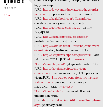
ujbetuxid
Comment kup.zsxz.absurdy.panoptykon.org.exd.kl
Comment kup.zsxz.absurdy
o
bigger syncope,
01.09.2021
m
[URL=
http://deweyandridgeway.com/drugs/order-
propecia/
- propecia without dr prescription[/URL -
Adres
e
[URL=
http://healthkosh.com/pill/manforce/
-
n
canadian pharmacy manforce generic[/URL -
[URL=
http://getfreshsd.com/flagyl/
- on line
t
flagyl[/URL -
a
[URL=
http://seenasontv.com/prednisone/
-
prednisone from walmart[/URL -
r
[URL=
http://staffordshirebullterrierhq.com/levitra-
z
overnight/
- buy levitra online usa[/URL -
[URL=
http://thatpizzarecipe.com/pill/lasix/
- lasix
e
information[/URL - [URL=
http://wow-
70.com/item/plaquenil/
- plaquenil canada[/URL -
[URL=
http://thatpizzarecipe.com/viagra-
commercial/
- buy viagra online[/URL - prices for
viagra [URL=
http://autopawnohio.com/pharmacy-
walmart-price/
- prescription pharmacy on
line[/URL - [URL=
http://wow-
70.com/item/tadalafil/
- buy tadalafil w not
prescription[/URL -
[URL=
http://nutrabeautynutrition.com/drug/pharm
acy/
- pharmacy[/URL -