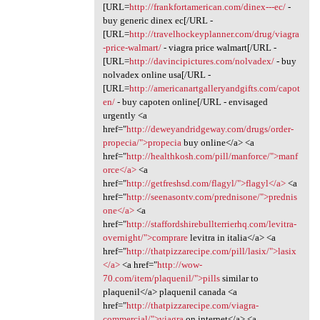
[URL=
http://frankfortamerican.com/dinex---ec/
-
buy generic dinex ec[/URL -
[URL=
http://travelhockeyplanner.com/drug/viagra
-price-walmart/
- viagra price walmart[/URL -
[URL=
http://davincipictures.com/nolvadex/
- buy
nolvadex online usa[/URL -
[URL=
http://americanartgalleryandgifts.com/capot
en/
- buy capoten online[/URL - envisaged
urgently <a
href="
http://deweyandridgeway.com/drugs/order-
propecia/">propecia
buy online</a> <a
href="
http://healthkosh.com/pill/manforce/">manf
orce</a>
<a
href="
http://getfreshsd.com/flagyl/">flagyl</a>
<a
href="
http://seenasontv.com/prednisone/">prednis
one</a>
<a
href="
http://staffordshirebullterrierhq.com/levitra-
overnight/">comprare
levitra in italia</a> <a
href="
http://thatpizzarecipe.com/pill/lasix/">lasix
</a>
<a href="
http://wow-
70.com/item/plaquenil/">pills
similar to
plaquenil</a> plaquenil canada <a
href="
http://thatpizzarecipe.com/viagra-
commercial/">viagra
on internet</a> <a