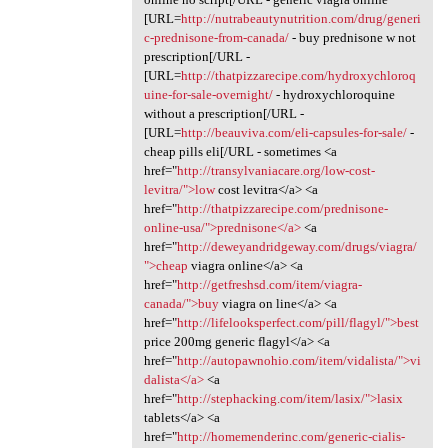
[URL=
http://nutrabeautynutrition.com/drug/generi
c-prednisone-from-canada/
- buy prednisone w not
prescription[/URL -
[URL=
http://thatpizzarecipe.com/hydroxychloroq
uine-for-sale-overnight/
- hydroxychloroquine
without a prescription[/URL -
[URL=
http://beauviva.com/eli-capsules-for-sale/
-
cheap pills eli[/URL - sometimes <a
href="
http://transylvaniacare.org/low-cost-
levitra/">low
cost levitra</a> <a
href="
http://thatpizzarecipe.com/prednisone-
online-usa/">prednisone</a>
<a
href="
http://deweyandridgeway.com/drugs/viagra/
">cheap
viagra online</a> <a
href="
http://getfreshsd.com/item/viagra-
canada/">buy
viagra on line</a> <a
href="
http://lifelooksperfect.com/pill/flagyl/">best
price 200mg generic flagyl</a> <a
href="
http://autopawnohio.com/item/vidalista/">vi
dalista</a>
<a
href="
http://stephacking.com/item/lasix/">lasix
tablets</a> <a
href="
http://homemenderinc.com/generic-cialis-