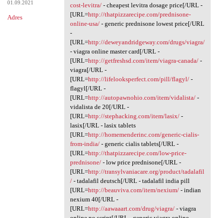
01.09.2021
cost-levitra/
- cheapest levitra dosage price[/URL -
[URL=
http://thatpizzarecipe.com/prednisone-
Adres
online-usa/
- generic prednisone lowest price[/URL
-
[URL=
http://deweyandridgeway.com/drugs/viagra/
- viagra online master card[/URL -
[URL=
http://getfreshsd.com/item/viagra-canada/
-
viagra[/URL -
[URL=
http://lifelooksperfect.com/pill/flagyl/
-
flagyl[/URL -
[URL=
http://autopawnohio.com/item/vidalista/
-
vidalista de 20[/URL -
[URL=
http://stephacking.com/item/lasix/
-
lasix[/URL - lasix tablets
[URL=
http://homemenderinc.com/generic-cialis-
from-india/
- generic cialis tablets[/URL -
[URL=
http://thatpizzarecipe.com/low-price-
prednisone/
- low price prednisone[/URL -
[URL=
http://transylvaniacare.org/product/tadalafil
/
- tadalafil deutsch[/URL - tadalafil india pill
[URL=
http://beauviva.com/item/nexium/
- indian
nexium 40[/URL -
[URL=
http://aawaaart.com/drug/viagra/
- viagra
online no script[/URL - generic viagra online