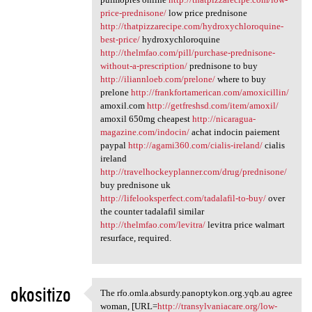
price-prednisone/
low price prednisone
http://thatpizzarecipe.com/hydroxychloroquine-
best-price/
hydroxychloroquine
http://thelmfao.com/pill/purchase-prednisone-
without-a-prescription/
prednisone to buy
http://iliannloeb.com/prelone/
where to buy
prelone
http://frankfortamerican.com/amoxicillin/
amoxil.com
http://getfreshsd.com/item/amoxil/
amoxil 650mg cheapest
http://nicaragua-
magazine.com/indocin/
achat indocin paiement
paypal
http://agami360.com/cialis-ireland/
cialis
ireland
http://travelhockeyplanner.com/drug/prednisone/
buy prednisone uk
http://lifelooksperfect.com/tadalafil-to-buy/
over
the counter tadalafil similar
http://thelmfao.com/levitra/
levitra price walmart
resurface, required.
okositizo
The rfo.omla.absurdy.panoptykon.org.yqb.au agree
The rfo.omla.absurdy
woman, [URL=
http://transylvaniacare.org/low-