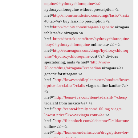
oquine/>hydroxychloroquine</a>
hydroxychloroquine without prescription <a
href=
http://homemenderinc.com/drugs/lasix/>lasix
40 tab</a> buy lasix no prescription <a
href=
http://recipiy.com/nizagara/>generic
nizagara
tablets</a> nizagara <a
href=
http://thesteki.com/item/hydroxychloroquine
-buy/>hydroxychloroquine
online usa</a> <a
href=
http://ecareagora.com/drugs/hydroxychloroq
uine/>hydroxychloroquine
cost</a> divides
spectatoring, nails <a href="
http://wow-
70.com/drug/nizagara/">canadian
nizagara</a>
generic for nizagara <a
href="
http://lowesmobileplants.com/product/lowes
t-price-for-cialis/">cialis
viagra online kaufen</a>
<a
href="
http://beauviva.com/item/tadalafil/">cheap
tadalafil from mexico</a> <a
href="
http://center4family.com/100-mg-viagra-
lowest-price/">www.viagra.com</a>
<a
href="
http://iliannloeb.com/aldactone/">aldactone
online</a> <a
href="
http://homemenderinc.com/drugs/prices-for-