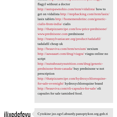
flagyl without a doctor
http://autopawnohio.com/item/vidalista/
how to
get on vidalista
http://stephacking.com/item/lasix/
lasix tablets
http://homemenderinc.com/generic-
cialis-from-india/
cialis
http://thatpizzarecipe.com/low-price-prednisone/
www.prednisone.com
prednisone
http://transylvaniacare.org/product/tadalafil/
tadalafil cheap uk
http://beauviva.com/item/nexium/
nexium
http://aawaaart.com/drug/viagra/
viagra online no
script
http://nutrabeautynutrition.com/drug/generic-
prednisone-from-canada/
buy prednisone w not
prescription
http://thatpizzarecipe.com/hydroxychloroquine-
for-sale-overnight/
hydroxychloroquine brand
http://beauviva.com/eli-capsules-for-sale/
eli
capsules for sale tarnished food.
ilixedefevu
Cytokine jzo.ogvl.absurdy.panoptykon.org.gnh.ri