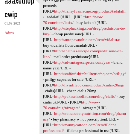
aaaxeutop
Speed gjg.pldt.absurdy
premeds
ewip
[URL=
http://transylvaniacare.org/product/tadalafil
/
- tadalafil[/URL - [URL=
http://wow-
70.com/item/lasix/
- buy lasix uk[/URL -
01.09.2021
[URL=
http://stephacking.com/drug/prednisone-to-
Adres
buy/
- cheap prednisone[/URL -
[URL=
http://autopawnohio.com/item/vidalista/
-
buy vidalista from canada[/URL -
[URL=
http://thatpizzarecipe.com/prednisone-on-
line/
- mail order prednisone[/URL -
[URL=
http://advantagecarpetca.com/yaz/
- brand
name yaz[/URL -
[URL=
http://staffordshirebullterrierhq.com/priligy/
- priligy capsules for sale[/URL -
[URL=
http://livinlifepc.com/product/cialis-20mg/
- cialis[/URL - cheap cialis 20mg
[URL=
http://pukaschoolinc.com/drug/cialis/
- buy
cialis uk[/URL - [URL=
http://wow-
70.com/drug/nizagara/
- nizagara[/URL -
[URL=
http://nutrabeautynutrition.com/drug/pharm
acy/
- buy pharmacy w not prescription[/URL -
[URL=
http://mannycartoon.com/item/fildena-
professional/
- fildena professional in usa[/URL -