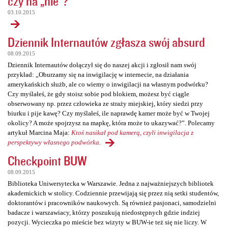
czy na „nie”?
03.10.2015
Dziennik Internautów zgłasza swój absurd
08.09.2015
Dziennik Internautów dołączył się do naszej akcji i zgłosił nam swój
przykład: „Oburzamy się na inwigilację w internecie, na działania
amerykańskich służb, ale co wiemy o inwigilacji na własnym podwórku?
Czy myślałeś, że gdy stoisz sobie pod blokiem, możesz być ciągle
obserwowany np. przez człowieka ze straży miejskiej, który siedzi przy
biurku i pije kawę? Czy myślałeś, ile naprawdę kamer może być w Twojej
okolicy? A może spojrzysz na mapkę, która może to ukazywać?”. Polecamy
artykuł Marcina Maja:
Ktoś nasikał pod kamerą, czyli inwigilacja z
perspektywy własnego podwórka
.
Checkpoint BUW
08.09.2015
Biblioteka Uniwersytecka w Warszawie. Jedna z najważniejszych bibliotek
akademickich w stolicy. Codziennie przewijają się przez nią setki studentów,
doktorantów i pracowników naukowych. Są również pasjonaci, samodzielni
badacze i warszawiacy, którzy poszukują niedostępnych gdzie indziej
pozycji. Wycieczka po mieście bez wizyty w BUW-ie też się nie liczy. W