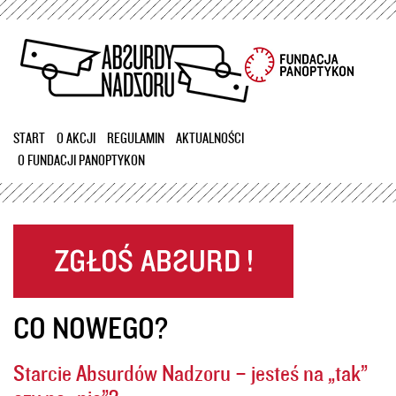
Przejdź
do
treści
START
O AKCJI
REGULAMIN
AKTUALNOŚCI
O FUNDACJI PANOPTYKON
CO NOWEGO?
Starcie Absurdów Nadzoru – jesteś na „tak”