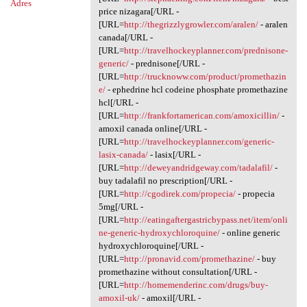
Adres
price nizagara[/URL -
[URL=
http://thegrizzlygrowler.com/aralen/
- aralen
canada[/URL -
[URL=
http://travelhockeyplanner.com/prednisone-
generic/
- prednisone[/URL -
[URL=
http://trucknoww.com/product/promethazin
e/
- ephedrine hcl codeine phosphate promethazine
hcl[/URL -
[URL=
http://frankfortamerican.com/amoxicillin/
-
amoxil canada online[/URL -
[URL=
http://travelhockeyplanner.com/generic-
lasix-canada/
- lasix[/URL -
[URL=
http://deweyandridgeway.com/tadalafil/
-
buy tadalafil no prescription[/URL -
[URL=
http://cgodirek.com/propecia/
- propecia
5mg[/URL -
[URL=
http://eatingaftergastricbypass.net/item/onli
ne-generic-hydroxychloroquine/
- online generic
hydroxychloroquine[/URL -
[URL=
http://pronavid.com/promethazine/
- buy
promethazine without consultation[/URL -
[URL=
http://homemenderinc.com/drugs/buy-
amoxil-uk/
- amoxil[/URL -