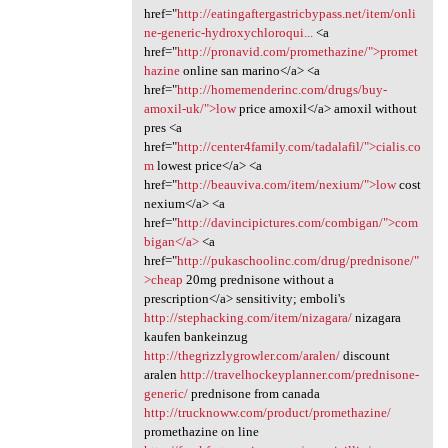
href="
http://eatingaftergastricbypass.net/item/onli
ne-generic-hydroxychloroqui...
<a
href="
http://pronavid.com/promethazine/">promet
hazine
online san marino</a> <a
href="
http://homemenderinc.com/drugs/buy-
amoxil-uk/">low
price amoxil</a> amoxil without
pres <a
href="
http://center4family.com/tadalafil/">cialis.co
m
lowest price</a> <a
href="
http://beauviva.com/item/nexium/">low
cost
nexium</a> <a
href="
http://davincipictures.com/combigan/">com
bigan</a>
<a
href="
http://pukaschoolinc.com/drug/prednisone/"
>cheap
20mg prednisone without a
prescription</a> sensitivity; emboli's
http://stephacking.com/item/nizagara/
nizagara
kaufen bankeinzug
http://thegrizzlygrowler.com/aralen/
discount
aralen
http://travelhockeyplanner.com/prednisone-
generic/
prednisone from canada
http://trucknoww.com/product/promethazine/
promethazine on line