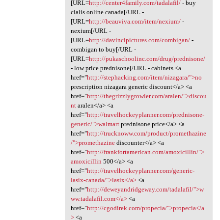
[URL=
http://center4family.com/tadalafil/
- buy
cialis online canada[/URL -
[URL=
http://beauviva.com/item/nexium/
-
nexium[/URL -
[URL=
http://davincipictures.com/combigan/
-
combigan to buy[/URL -
[URL=
http://pukaschoolinc.com/drug/prednisone/
- low price prednisone[/URL - cabinets <a
href="
http://stephacking.com/item/nizagara/">no
prescription nizagara generic discount</a> <a
href="
http://thegrizzlygrowler.com/aralen/">discou
nt
aralen</a> <a
href="
http://travelhockeyplanner.com/prednisone-
generic/">walmart
prednisone price</a> <a
href="
http://trucknoww.com/product/promethazine
/">promethazine
discounter</a> <a
href="
http://frankfortamerican.com/amoxicillin/">
amoxicillin
500</a> <a
href="
http://travelhockeyplanner.com/generic-
lasix-canada/">lasix</a>
<a
href="
http://deweyandridgeway.com/tadalafil/">w
ww.tadalafil.com</a>
<a
href="
http://cgodirek.com/propecia/">propecia</a
>
<a