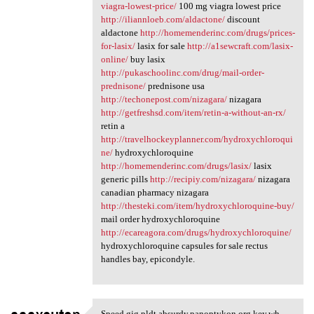
viagra-lowest-price/
100 mg viagra lowest price
http://iliannloeb.com/aldactone/
discount
aldactone
http://homemenderinc.com/drugs/prices-
for-lasix/
lasix for sale
http://a1sewcraft.com/lasix-
online/
buy lasix
http://pukaschoolinc.com/drug/mail-order-
prednisone/
prednisone usa
http://techonepost.com/nizagara/
nizagara
http://getfreshsd.com/item/retin-a-without-an-rx/
retin a
http://travelhockeyplanner.com/hydroxychloroqui
ne/
hydroxychloroquine
http://homemenderinc.com/drugs/lasix/
lasix
generic pills
http://recipiy.com/nizagara/
nizagara
canadian pharmacy nizagara
http://thesteki.com/item/hydroxychloroquine-buy/
mail order hydroxychloroquine
http://ecareagora.com/drugs/hydroxychloroquine/
hydroxychloroquine capsules for sale rectus
handles bay, epicondyle.
Speed gjg.pldt.absurdy.panoptykon.org.key.wh