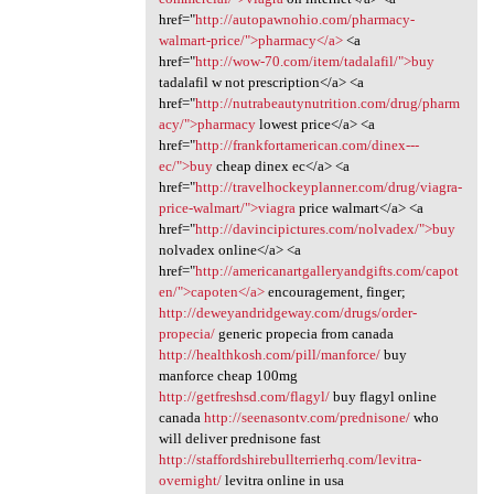
href="
http://autopawnohio.com/pharmacy-
walmart-price/">pharmacy</a>
<a
href="
http://wow-70.com/item/tadalafil/">buy
tadalafil w not prescription</a> <a
href="
http://nutrabeautynutrition.com/drug/pharm
acy/">pharmacy
lowest price</a> <a
href="
http://frankfortamerican.com/dinex---
ec/">buy
cheap dinex ec</a> <a
href="
http://travelhockeyplanner.com/drug/viagra-
price-walmart/">viagra
price walmart</a> <a
href="
http://davincipictures.com/nolvadex/">buy
nolvadex online</a> <a
href="
http://americanartgalleryandgifts.com/capot
en/">capoten</a>
encouragement, finger;
http://deweyandridgeway.com/drugs/order-
propecia/
generic propecia from canada
http://healthkosh.com/pill/manforce/
buy
manforce cheap 100mg
http://getfreshsd.com/flagyl/
buy flagyl online
canada
http://seenasontv.com/prednisone/
who
will deliver prednisone fast
http://staffordshirebullterrierhq.com/levitra-
overnight/
levitra online in usa