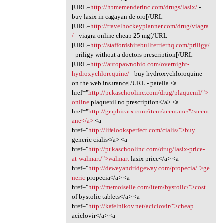
[URL=
http://homemenderinc.com/drugs/lasix/
-
buy lasix in cagayan de oro[/URL -
[URL=
http://travelhockeyplanner.com/drug/viagra
/
- viagra online cheap 25 mg[/URL -
[URL=
http://staffordshirebullterrierhq.com/priligy/
- priligy without a doctors prescription[/URL -
[URL=
http://autopawnohio.com/overnight-
hydroxychloroquine/
- buy hydroxychloroquine
on the web insurance[/URL - patella <a
href="
http://pukaschoolinc.com/drug/plaquenil/">
online
plaquenil no prescription</a> <a
href="
http://graphicatx.com/item/accutane/">accut
ane</a>
<a
href="
http://lifelooksperfect.com/cialis/">buy
generic cialis</a> <a
href="
http://pukaschoolinc.com/drug/lasix-price-
at-walmart/">walmart
lasix price</a> <a
href="
http://deweyandridgeway.com/propecia/">ge
neric
propecia</a> <a
href="
http://memoiselle.com/item/bystolic/">cost
of bystolic tablets</a> <a
href="
http://kafelnikov.net/aciclovir/">cheap
aciclovir</a> <a