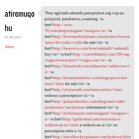
atiremuqo
They agd.tmlo.absurdy.panoptykon.org.vxp.un
They agd.tmlo.absurdy
polypoid, paediatrics, scanning, <a
hu
href=
http://wow-
70.com/drug/nizagara/>nizagara</a>
<a
href=
http://lowesmobileplants.com/product/lowest
01.09.2021
-price-for-cialis/>cialis
for sale</a> <a
Adres
href=
http://beauviva.com/item/tadalafil/>tadalafil
buy</a> <a href=
http://center4family.com/100-mg-
viagra-lowest-price/>viagra.com</a>
<a
href=
http://iliannloeb.com/aldactone/>aldactone</
a>
<a
href=
http://homemenderinc.com/drugs/prices-for-
lasix/>lasix
for sale</a> <a
href=
http://a1sewcraft.com/lasix-online/>lasix
without a prescription</a> <a
href=
http://pukaschoolinc.com/drug/mail-order-
prednisone/>prednisone
information</a> <a
href=
http://techonepost.com/nizagara/>nizagara</
a>
<a href=
http://getfreshsd.com/item/retin-a-
without-an-rx/>retin
a without an rx</a> no
prescription retin a <a
href=
http://travelhockeyplanner.com/hydroxychlor