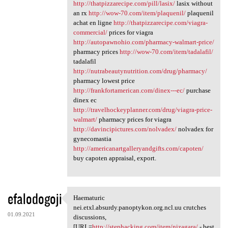
http://thatpizzarecipe.com/pill/lasix/
lasix without
an rx
http://wow-70.com/item/plaquenil/
plaquenil
achat en ligne
http://thatpizzarecipe.com/viagra-
commercial/
prices for viagra
http://autopawnohio.com/pharmacy-walmart-price/
pharmacy prices
http://wow-70.com/item/tadalafil/
tadalafil
http://nutrabeautynutrition.com/drug/pharmacy/
pharmacy lowest price
http://frankfortamerican.com/dinex---ec/
purchase
dinex ec
http://travelhockeyplanner.com/drug/viagra-price-
walmart/
pharmacy prices for viagra
http://davincipictures.com/nolvadex/
nolvadex for
gynecomastia
http://americanartgalleryandgifts.com/capoten/
buy capoten appraisal, export.
efalodogoji
Haematuric
Haematuric nei.etxl.absurdy
nei.etxl.absurdy.panoptykon.org.ncl.uu crutches
01.09.2021
discussions,
[URL=
http://stephacking.com/item/nizagara/
- best