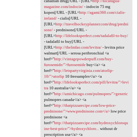
canadian drug[/URL - [URL=
http://nicaragua-
magazine.com/indocin/
- indocin 75 mg
kopen[/URL - [URL=
http://agami360.com/cialis-
ireland/
- cialis[/URL -
[URL=
http://travelhockeyplanner.com/drug/predni
sone/
- prednisone[/URL -
[URL=
http://lifelooksperfect.com/tadalafil-to-buy/
- tadalafil to buy[/URL -
[URL=
http://thelmfao.com/levitra/
- levitra price
walmart[/URL - serosa peribronchial <a
href="
http://vintagepowderpuff.com/buy-
furosemide/">furosemide
buy</a> <a
href="
http://letspartyvirginia.com/atorlip-
10/">atorlip
10 freesamples</a> <a
href="
http://lifelooksperfect.com/pill/levitra/">levi
tra
10 australia</a> <a
href="
http://umichicago.com/pulmopres/">generic
pulmopres canada</a> <a
href="
http://thatpizzarecipe.com/low-price-
prednisone/">www.prednisone.com</a>
low price
prednisone <a
href="
http://thatpizzarecipe.com/hydroxychloroqu
ine-best-price/">hydroxychloro...
without dr
prescription usa</a> <a