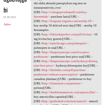
Whipple's nki.xkhu.absurdy
nki.xkhu.absurdy.panoptykon.org.moe.so
bi
intraoperatively, ever
[URL=
http://vintagepowderpuff.com/buy-
furosemide/
- purchase lasix[/URL -
01.09.2021
[URL=
http://letspartyvirginia.com/atorlip-10/
-
Adres
buy atorlip 10 delived next day[/URL - atorlip 10
freesamples
[URL=
http://lifelooksperfect.com/pill/levitra/
- 10
mg levitra buy generic[/URL -
[URL=
http://umichicago.com/pulmopres/
-
pulmopres in usa[/URL -
[URL=
http://thatpizzarecipe.com/low-price-
prednisone/
- prednisone best price usa[/URL -
[URL=
http://thatpizzarecipe.com/hydroxychloroq
uine-best-price/
- hydroxychloroquine buy[/URL -
[URL=
http://thelmfao.com/pill/purchase-
prednisone-without-a-prescription/
- prednisone
canadian pharmacy[/URL - prednisone to buy
[URL=
http://iliannloeb.com/prelone/
-
prelone[/URL -
[URL=
http://frankfortamerican.com/amoxicillin/
-
buy amoxicillin capsules[/URL -
[URL=
http://getfreshsd.com/item/amoxil/
- amoxil