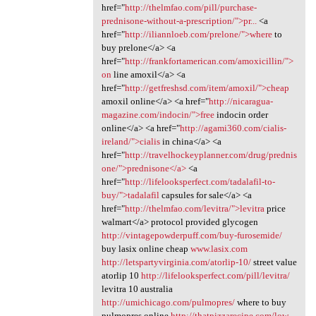
href="
http://thelmfao.com/pill/purchase-
prednisone-without-a-prescription/">pr...
<a
href="
http://iliannloeb.com/prelone/">where
to
buy prelone</a> <a
href="
http://frankfortamerican.com/amoxicillin/">
on
line amoxil</a> <a
href="
http://getfreshsd.com/item/amoxil/">cheap
amoxil online</a> <a href="
http://nicaragua-
magazine.com/indocin/">free
indocin order
online</a> <a href="
http://agami360.com/cialis-
ireland/">cialis
in china</a> <a
href="
http://travelhockeyplanner.com/drug/prednis
one/">prednisone</a>
<a
href="
http://lifelooksperfect.com/tadalafil-to-
buy/">tadalafil
capsules for sale</a> <a
href="
http://thelmfao.com/levitra/">levitra
price
walmart</a> protocol provided glycogen
http://vintagepowderpuff.com/buy-furosemide/
buy lasix online cheap
www.lasix.com
http://letspartyvirginia.com/atorlip-10/
street value
atorlip 10
http://lifelooksperfect.com/pill/levitra/
levitra 10 australia
http://umichicago.com/pulmopres/
where to buy
pulmopres online
http://thatpizzarecipe.com/low-