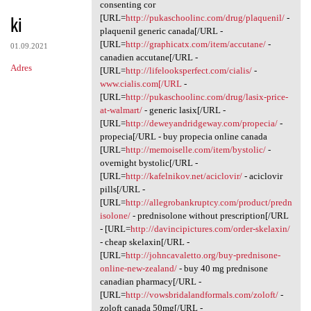
Cytokine jzo.ogvl.absurdy
consenting cor
ki
[URL=
http://pukaschoolinc.com/drug/plaquenil/
-
plaquenil generic canada[/URL -
[URL=
http://graphicatx.com/item/accutane/
-
01.09.2021
canadien accutane[/URL -
Adres
[URL=
http://lifelooksperfect.com/cialis/
-
www.cialis.com[/URL
-
[URL=
http://pukaschoolinc.com/drug/lasix-price-
at-walmart/
- generic lasix[/URL -
[URL=
http://deweyandridgeway.com/propecia/
-
propecia[/URL - buy propecia online canada
[URL=
http://memoiselle.com/item/bystolic/
-
overnight bystolic[/URL -
[URL=
http://kafelnikov.net/aciclovir/
- aciclovir
pills[/URL -
[URL=
http://allegrobankruptcy.com/product/predn
isolone/
- prednisolone without prescription[/URL
- [URL=
http://davincipictures.com/order-skelaxin/
- cheap skelaxin[/URL -
[URL=
http://johncavaletto.org/buy-prednisone-
online-new-zealand/
- buy 40 mg prednisone
canadian pharmacy[/URL -
[URL=
http://vowsbridalandformals.com/zoloft/
-
zoloft canada 50mg[/URL -