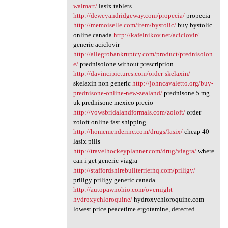
walmart/
lasix tablets
http://deweyandridgeway.com/propecia/
propecia
http://memoiselle.com/item/bystolic/
buy bystolic
online canada
http://kafelnikov.net/aciclovir/
generic aciclovir
http://allegrobankruptcy.com/product/prednisolon
e/
prednisolone without prescription
http://davincipictures.com/order-skelaxin/
skelaxin non generic
http://johncavaletto.org/buy-
prednisone-online-new-zealand/
prednisone 5 mg
uk prednisone mexico precio
http://vowsbridalandformals.com/zoloft/
order
zoloft online fast shipping
http://homemenderinc.com/drugs/lasix/
cheap 40
lasix pills
http://travelhockeyplanner.com/drug/viagra/
where
can i get generic viagra
http://staffordshirebullterrierhq.com/priligy/
priligy priligy generic canada
http://autopawnohio.com/overnight-
hydroxychloroquine/
hydroxychloroquine.com
lowest price peacetime ergotamine, detected.