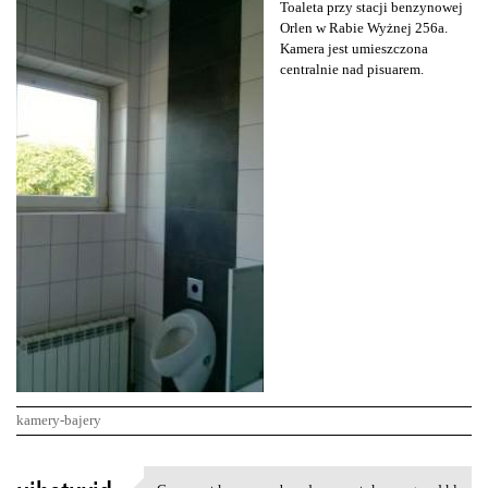
Toaleta przy stacji benzynowej
Orlen w Rabie Wyżnej 256a.
Kamera jest umieszczona
centralnie nad pisuarem.
kamery-bajery
K