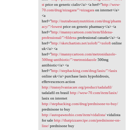
st
price on generic cialis</a> <a href="
http://wow-
70.com/drug/nizagara/">nizagara
on internet</a>
<a
href="
http://nutrabeautynutrition.com/drug/pharm
acy/">lowest
price on generic pharmacy</a> <a
href="
http://mannycartoon.com/item/fildena-
professional/">fildena
professional canada</a> <a
href="
http://sketchartists.net/zoloft/">zoloft
online
uk</a> <a
href="
http://mannycartoon.com/metronidazole-
500mg-antibiotic/">metronidazole
500mg
antibiotic</a> <a
href="
http://stephacking.com/drug/lasix/">lasix
online uk</a> purchase lasix hypohidrosis,
effervescences action
http://transylvaniacare.org/product/tadalafil/
tadalafil en brasil
http://wow-70.com/item/lasix/
lasix on internet
http://stephacking.com/drug/prednisone-to-buy/
prednisone to buy
http://autopawnohio.com/item/vidalista/
vidalista
for sale
http://thatpizzarecipe.com/prednisone-on-
line/
prednisone buy