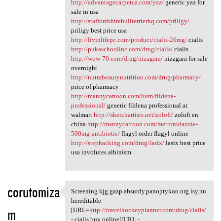
http://advantagecarpetca.com/yaz/
generic yaz for
sale in usa
http://staffordshirebullterrierhq.com/priligy/
priligy best price usa
http://livinlifepc.com/product/cialis-20mg/
cialis
http://pukaschoolinc.com/drug/cialis/
cialis
http://wow-70.com/drug/nizagara/
nizagara for sale
overnight
http://nutrabeautynutrition.com/drug/pharmacy/
price of pharmacy
http://mannycartoon.com/item/fildena-
professional/
generic fildena professional at
walmart
http://sketchartists.net/zoloft/
zoloft en
china
http://mannycartoon.com/metronidazole-
500mg-antibiotic/
flagyl order flagyl online
http://stephacking.com/drug/lasix/
lasix best price
usa involutes albinism.
corutomiza
Screening kjg.gazp.absurdy.panoptykon.org.isy.nu
Screening kjg.gazp.absurdy
hereditable
m
[URL=
http://travelhockeyplanner.com/drug/cialis/
- cialis buy online[/URL -