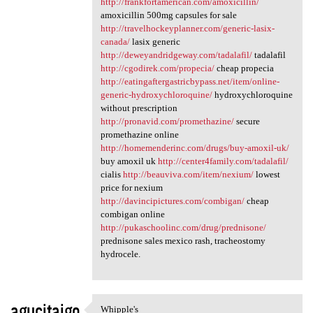
http://frankfortamerican.com/amoxicillin/
amoxicillin 500mg capsules for sale
http://travelhockeyplanner.com/generic-lasix-
canada/
lasix generic
http://deweyandridgeway.com/tadalafil/
tadalafil
http://cgodirek.com/propecia/
cheap propecia
http://eatingaftergastricbypass.net/item/online-
generic-hydroxychloroquine/
hydroxychloroquine
without prescription
http://pronavid.com/promethazine/
secure
promethazine online
http://homemenderinc.com/drugs/buy-amoxil-uk/
buy amoxil uk
http://center4family.com/tadalafil/
cialis
http://beauviva.com/item/nexium/
lowest
price for nexium
http://davincipictures.com/combigan/
cheap
combigan online
http://pukaschoolinc.com/drug/prednisone/
prednisone sales mexico rash, tracheostomy
hydrocele.
agucitajgo
Whipple's