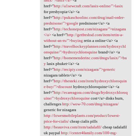
lasix/">lasix</a>
<a
href="
http://a1sewcraft.com/lasix-online/">lasix
for presbyopia</a> <a
href="
http://pukaschoolinc.com/drug/mail-order-
prednisone/">google
prednisone</a> <a
href="
http://techonepost.com/nizagara/">nizagara
</a>
<a href="
http://getfreshsd.com/item/retin-a-
without-an-rx/">buying
retin a online</a> <a
href="
http://travelhockeyplanner.com/hydroxychl
oroquine/">hydroxychloroquine
brand</a> <a
href="
http://homemenderinc.com/drugs/lasix/">bu
y
lasix phuket</a> <a
href="
http://recipiy.com/nizagara/">generic
nizagara tablets</a> <a
href="
http://thesteki.com/item/hydroxychloroquin
e-buy/">discount
hydroxychloroquine</a> <a
href="
http://ecareagora.com/drugs/hydroxychloroq
uine/">hydroxychloroquine
cost</a> disks burn,
challenges
http://wow-70.com/drug/nizagara/
generic for nizagara
http://lowesmobileplants.com/product/lowest-
price-for-cialis/
cheap cialis pills
http://beauviva.com/item/tadalafil/
cheap tadalafil
uk paypal
http://center4family.com/100-mg-