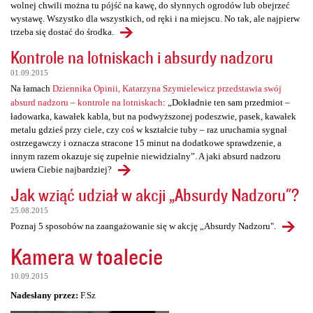
wolnej chwili można tu pójść na kawę, do słynnych ogrodów lub obejrzeć
wystawę. Wszystko dla wszystkich, od ręki i na miejscu. No tak, ale najpierw
trzeba się dostać do środka.
Kontrole na lotniskach i absurdy nadzoru
01.09.2015
Na łamach
Dziennika Opinii, Katarzyna Szymielewicz przedstawia swój
absurd nadzoru – kontrole na lotniskach
: „Dokładnie ten sam przedmiot –
ładowarka, kawałek kabla, but na podwyższonej podeszwie, pasek, kawałek
metalu gdzieś przy ciele, czy coś w kształcie tuby – raz uruchamia sygnał
ostrzegawczy i oznacza stracone 15 minut na dodatkowe sprawdzenie, a
innym razem okazuje się zupełnie niewidzialny”. A jaki absurd nadzoru
uwiera Ciebie najbardziej?
Jak wziąć udział w akcji „Absurdy Nadzoru"?
25.08.2015
Poznaj 5 sposobów na zaangażowanie się w akcję „Absurdy Nadzoru".
Kamera w toalecie
10.09.2015
Nadesłany przez:
F.Sz