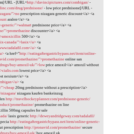
um[/URL - [URL=
http://davincipictures.com/combigan/
-
linc.com/drug/prednisone/
- low price prednisone[/URL -
izagara/">no
prescription nizagara generic discount</a> <a
count
aralen</a> <a
e-generic/">walmart
prednisone price</a> <a
ne/">promethazine
discounter</a> <a
">amoxicillin
500</a> <a
six-canada/">lasix</a>
<a
www.tadalafil.com</a>
<a
/a>
<a href="
http://eatingaftergastricbypass.net/item/online-
navid.com/promethazine/">promethazine
online san
drugs/buy-amoxil-uk/">low
price amoxil</a> amoxil without
">cialis.com
lowest price</a> <a
st nexium</a> <a
ombigan</a>
<a
e/">cheap
20mg prednisone without a prescription</a>
/nizagara/
nizagara kaufen bankeinzug
alen
http://travelhockeyplanner.com/prednisone-generic/
roduct/promethazine/
promethazine on line
illin 500mg capsules for sale
nada/
lasix generic
http://deweyandridgeway.com/tadalafil/
opecia
http://eatingaftergastricbypass.net/item/online-generic-
t prescription
http://pronavid.com/promethazine/
secure
drugs/buy-amoxil-uk/
buy amoxil uk