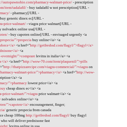
p://autopawnohio.com/pharmacy-walmart-price/
- prescription
m/item/tadalafil/
- buy tadalafil w not prescription[/URL -
armacy/
- pharmacy[/URL -
 buy generic dinex ec[/URL -
ra-price-walmart/
- viagra price walmart[/URL -
y nolvadex online usa[/URL -
oten/
- buy capoten online[/URL - envisaged urgently <a
-propecia/">propecia
buy online</a> <a
nforce</a>
<a href="
http://getfreshsd.com/flagyl/">flagyl</a>
ednisone</a>
<a
ra-overnight/">comprare
levitra in italia</a> <a
ix</a>
<a href="
http://wow-70.com/item/plaquenil/">pills
f="
http://thatpizzarecipe.com/viagra-commercial/">viagra
on
pharmacy-walmart-price/">pharmacy</a>
<a href="
http://wow-
cription</a> <a
armacy/">pharmacy
lowest price</a> <a
>buy
cheap dinex ec</a> <a
a-price-walmart/">viagra
price walmart</a> <a
y
nolvadex online</a> <a
poten/">capoten</a>
encouragement, finger;
cia/
generic propecia from canada
rce cheap 100mg
http://getfreshsd.com/flagyl/
buy flagyl
/
who will deliver prednisone fast
night/
levitra online in usa