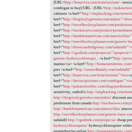
[URL=
http://beauviva.com/item/nexium/
- nexi
combigan to buy[/URL - [URL=
http://pukaschoo
cabinets <a href="
http://stephacking.com/item/n
href="
http://thegrizzlygrowler.com/aralen/">dis
href="
http://travelhockeyplanner.com/prednison
href="
http://trucknoww.com/product/promethazi
href="
http://frankfortamerican.com/amoxicillin/
href="
http://travelhockeyplanner.com/generic-la
href="
http://deweyandridgeway.com/tadalafil/">
href="
http://cgodirek.com/propecia/">propecia<
generic-hydroxychloroqui...
<a href="
http://pro
marino</a> <a href="
http://homemenderinc.com/
pres <a href="
http://center4family.com/tadalafil/
href="
http://beauviva.com/item/nexium/">low
co
href="
http://davincipictures.com/combigan/">c
href="
http://pukaschoolinc.com/drug/prednison
sensitivity; emboli's
http://stephacking.com/item
http://thegrizzlygrowler.com/aralen/
discount ar
prednisone from canada
http://trucknoww.com/p
http://frankfortamerican.com/amoxicillin/
amoxic
http://travelhockeyplanner.com/generic-lasix-ca
tadalafil
http://cgodirek.com/propecia/
cheap pr
hydroxychloroquine/
hydroxychloroquine withou
promethazine online
http://homemenderinc.com/