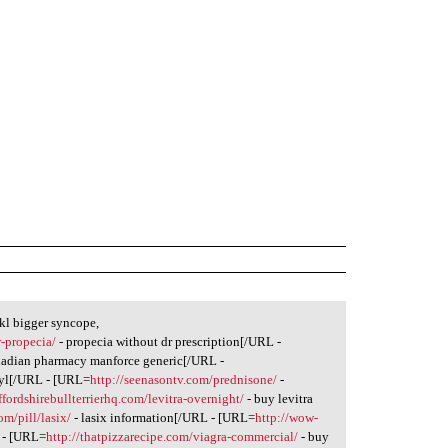
l bigger syncope,
-propecia/
- propecia without dr prescription[/URL -
nadian pharmacy manforce generic[/URL -
gyl[/URL - [URL=
http://seenasontv.com/prednisone/
-
affordshirebullterrierhq.com/levitra-overnight/
- buy levitra
om/pill/lasix/
- lasix information[/URL - [URL=
http://wow-
 - [URL=
http://thatpizzarecipe.com/viagra-commercial/
- buy