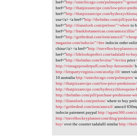
href="
http://umichicago.com/pulmopres/">gener
href="
http://thatpizzarecipe.com/low-price-pre
href="
http://thatpizzarecipe.com/hydroxychloroq
usa</a> <a href="
http://thelmfao.com/pill/purcha
href="
http://iliannloeb.com/prelone/">where
to b
href="
http://frankfortamerican.com/amoxicillin/
href="
http://getfreshsd.com/item/amoxil/">chea
magazine.com/indocin/">free
indocin order onli
china</a> <a href="
http://travelhockeyplanner.
href="
http://lifelooksperfect.com/tadalafil-to-buy
href="
http://thelmfao.com/levitra/">levitra
price
http://vintagepowderpuff.com/buy-furosemide/
b
http://letspartyvirginia.com/atorlip-10/
street va
10 australia
http://umichicago.com/pulmopres/
w
http://thatpizzarecipe.com/low-price-prednisone
http://thatpizzarecipe.com/hydroxychloroquine-b
http://thelmfao.com/pill/purchase-prednisone-wit
http://iliannloeb.com/prelone/
where to buy pre
http://getfreshsd.com/item/amoxil/
amoxil 650m
indocin paiement paypal
http://agami360.com/cia
http://travelhockeyplanner.com/drug/prednisone
buy/
over the counter tadalafil similar
http://the