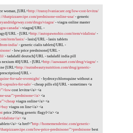
gree woman, [URL=
http://transylvaniacare.org/low-cost-levitra/
p://thatpizzarecipe.com/prednisone-online-usa/
- generic
weyandridgeway.com/drugs/viagra/
- viagra online master
agra-canada/
- viagra[/URL -
lagyl[/URL - [URL=
http://autopawnohio.com/item/vidalista/
-
.com/item/lasix/
- lasix[/URL - lasix tablets
from-india/
- generic cialis tablets[/URL -
nisone/
- low price prednisone[/URL -
il/
- tadalafil deutsch[/URL - tadalafil india pill
an nexium 40[/URL - [URL=
http://aawaaart.com/drug/viagra/
-
nline [URL=
http://nutrabeautynutrition.com/drug/generic-
prescription[/URL -
quine-for-sale-overnight/
- hydroxychloroquine without a
i-capsules-for-sale/
- cheap pills eli[/URL - sometimes <a
a/">low
cost levitra</a> <a
ine-usa/">prednisone</a>
<a
a/">cheap
viagra online</a> <a
">buy
viagra on line</a> <a
st
price 200mg generic flagyl</a> <a
vidalista</a>
<a
ablets</a> <a href="
http://homemenderinc.com/generic-
//thatpizzarecipe.com/low-price-prednisone/">prednisone
best