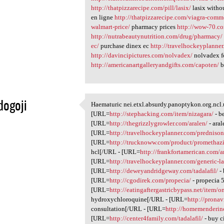
http://thatpizzarecipe.com/pill/lasix/
lasix witho
en ligne
http://thatpizzarecipe.com/viagra-comme
walmart-price/
pharmacy prices
http://wow-70.co
http://nutrabeautynutrition.com/drug/pharmacy/
ec/
purchase dinex ec
http://travelhockeyplanner
http://davincipictures.com/nolvadex/
nolvadex f
http://americanartgalleryandgifts.com/capoten/
b
dogoji
Haematuric nei.etxl.absurdy.panoptykon.org.ncl.
Haematuric nei.etxl.absurdy
[URL=
http://stephacking.com/item/nizagara/
- b
1
[URL=
http://thegrizzlygrowler.com/aralen/
- ara
[URL=
http://travelhockeyplanner.com/prednison
[URL=
http://trucknoww.com/product/promethaz
hcl[/URL - [URL=
http://frankfortamerican.com/a
[URL=
http://travelhockeyplanner.com/generic-l
[URL=
http://deweyandridgeway.com/tadalafil/
- 
[URL=
http://cgodirek.com/propecia/
- propecia 
[URL=
http://eatingaftergastricbypass.net/item/
hydroxychloroquine[/URL - [URL=
http://prona
consultation[/URL - [URL=
http://homemenderin
[URL=
http://center4family.com/tadalafil/
- buy c