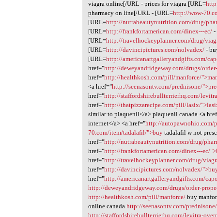
viagra online[/URL - prices for viagra [URL=
htt
pharmacy on line[/URL - [URL=
http://wow-70.co
[URL=
http://nutrabeautynutrition.com/drug/ph
[URL=
http://frankfortamerican.com/dinex---ec/
-
[URL=
http://travelhockeyplanner.com/drug/viag
[URL=
http://davincipictures.com/nolvadex/
- bu
[URL=
http://americanartgalleryandgifts.com/cap
href="
http://deweyandridgeway.com/drugs/order
href="
http://healthkosh.com/pill/manforce/">ma
<a href="
http://seenasontv.com/prednisone/">pr
href="
http://staffordshirebullterrierhq.com/levit
href="
http://thatpizzarecipe.com/pill/lasix/">las
similar to plaquenil</a> plaquenil canada <a hre
internet</a> <a href="
http://autopawnohio.com/
70.com/item/tadalafil/">buy
tadalafil w not pres
href="
http://nutrabeautynutrition.com/drug/ph
href="
http://frankfortamerican.com/dinex---ec/"
href="
http://travelhockeyplanner.com/drug/viagr
href="
http://davincipictures.com/nolvadex/">bu
href="
http://americanartgalleryandgifts.com/ca
http://deweyandridgeway.com/drugs/order-prope
http://healthkosh.com/pill/manforce/
buy manfo
online canada
http://seenasontv.com/prednisone
http://staffordshirebullterrierhq.com/levitra-over