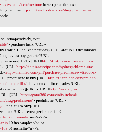
beauviva.com/item/nexium/
lowest price for nexium
bigan online
http://pukaschoolinc.com/drug/prednisone/
ocele.
o intraoperatively, ever
mide/
- purchase lasix[/URL -
uy atorlip 10 delived next day[/URL - atorlip 10 freesamples
0 mg levitra buy generic[/URL -
opres in usa[/URL - [URL=
http://thatpizzarecipe.com/low-
RL - [URL=
http://thatpizzarecipe.com/hydroxychloroquine-
RL=
http://thelmfao.com/pill/purchase-prednisone-without-a-
RL - prednisone to buy [URL=
http://iliannloeb.com/prelone/
.com/amoxicillin/
- buy amoxicillin capsules[/URL -
il canadian drug[/URL - [URL=
http://nicaragua-
/URL - [URL=
http://agami360.com/cialis-ireland/
-
com/drug/prednisone/
- prednisone[/URL -
y/
- tadalafil to buy[/URL -
e walmart[/URL - serosa peribronchial <a
mide/">furosemide
buy</a> <a
torlip
10 freesamples</a> <a
vitra
10 australia</a> <a