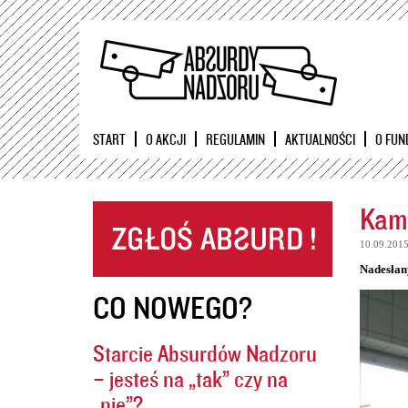
START
O AKCJI
REGULAMIN
AKTUALNOŚCI
O FUN
Kame
10.09.201
Nadesłan
CO NOWEGO?
Starcie Absurdów Nadzoru
– jesteś na „tak” czy na
„nie”?