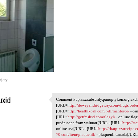
ajery
uxid
Comment kup.zsxz.absurdy.panoptykon.org.exd.k
Comment kup.zsxz.absurdy
[URL=
http://deweyandridgeway.com/drugs/order
1
[URL=
http://healthkosh.com/pill/manforce/
- ca
[URL=
http://getfreshsd.com/flagyl/
- on line fla
prednisone from walmart[/URL - [URL=
http://st
online usa[/URL - [URL=
http://thatpizzarecipe.c
70.com/item/plaquenil/
- plaquenil canada[/URL