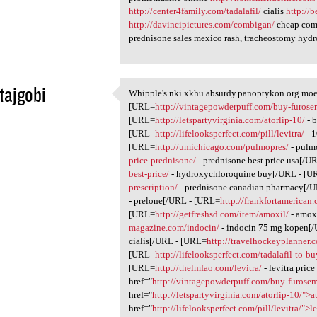
http://center4family.com/tadalafil/
cialis
http://
http://davincipictures.com/combigan/
cheap com
prednisone sales mexico rash, tracheostomy hydr
tajgobi
Whipple's nki.xkhu.absurdy.panoptykon.org.moe.s
Whipple's nki.xkhu.absurdy
[URL=
http://vintagepowderpuff.com/buy-furose
1
[URL=
http://letspartyvirginia.com/atorlip-10/
- b
[URL=
http://lifelooksperfect.com/pill/levitra/
- 1
[URL=
http://umichicago.com/pulmopres/
- pulm
price-prednisone/
- prednisone best price usa[/U
best-price/
- hydroxychloroquine buy[/URL - [U
prescription/
- prednisone canadian pharmacy[/U
- prelone[/URL - [URL=
http://frankfortamerican
[URL=
http://getfreshsd.com/item/amoxil/
- amox
magazine.com/indocin/
- indocin 75 mg kopen[
cialis[/URL - [URL=
http://travelhockeyplanner.
[URL=
http://lifelooksperfect.com/tadalafil-to-bu
[URL=
http://thelmfao.com/levitra/
- levitra pric
href="
http://vintagepowderpuff.com/buy-furose
href="
http://letspartyvirginia.com/atorlip-10/">a
href="
http://lifelooksperfect.com/pill/levitra/">le