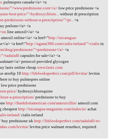
ic
pulmopres canada</a> <a
dnisone/">www.prednisone.com</a>
low price prednisone <a
uine-best-price/">hydroxychloro...
without dr prescription
se-prednisone-without-a-prescription/">pr...
<a
uy prelone</a> <a
">on
line amoxil</a> <a
p
amoxil online</a> <a href="
http://nicaragua-
ne</a> <a href="
http://agami360.com/cialis-ireland/">cialis
in
com/drug/prednisone/">prednisone</a>
<a
/">tadalafil
capsules for sale</a> <a
 walmart</a> protocol provided glycogen
uy lasix online cheap
www.lasix.com
lue atorlip 10
http://lifelooksperfect.com/pill/levitra/
levitra
here to buy pulmopres online
/
low price prednisone
est-price/
hydroxychloroquine
hout-a-prescription/
prednisone to buy
lone
http://frankfortamerican.com/amoxicillin/
amoxil.com
g cheapest
http://nicaragua-magazine.com/indocin/
achat
lis-ireland/
cialis ireland
/
buy prednisone uk
http://lifelooksperfect.com/tadalafil-to-
lmfao.com/levitra/
levitra price walmart resurface, required.