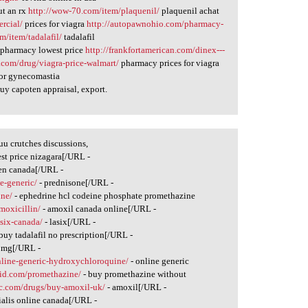
ut an rx
http://wow-70.com/item/plaquenil/
plaquenil achat
rcial/
prices for viagra
http://autopawnohio.com/pharmacy-
m/item/tadalafil/
tadalafil
pharmacy lowest price
http://frankfortamerican.com/dinex---
.com/drug/viagra-price-walmart/
pharmacy prices for viagra
or gynecomastia
uy capoten appraisal, export.
uu crutches discussions,
est price nizagara[/URL -
len canada[/URL -
e-generic/
- prednisone[/URL -
ine/
- ephedrine hcl codeine phosphate promethazine
moxicillin/
- amoxil canada online[/URL -
asix-canada/
- lasix[/URL -
buy tadalafil no prescription[/URL -
5mg[/URL -
online-generic-hydroxychloroquine/
- online generic
vid.com/promethazine/
- buy promethazine without
c.com/drugs/buy-amoxil-uk/
- amoxil[/URL -
ialis online canada[/URL -