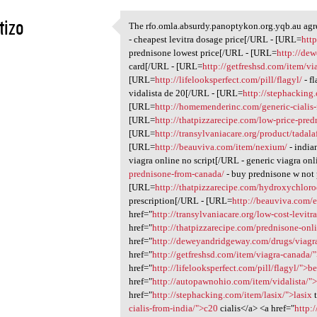
tizo
The rfo.omla.absurdy.panoptykon.org.yqb.au a
The rfo.omla.absurdy
- cheapest levitra dosage price[/URL - [URL=
htt
1
prednisone lowest price[/URL - [URL=
http://de
card[/URL - [URL=
http://getfreshsd.com/item/vi
[URL=
http://lifelooksperfect.com/pill/flagyl/
- f
vidalista de 20[/URL - [URL=
http://stephacking
[URL=
http://homemenderinc.com/generic-cialis-
[URL=
http://thatpizzarecipe.com/low-price-pred
[URL=
http://transylvaniacare.org/product/tadalaf
[URL=
http://beauviva.com/item/nexium/
- indi
viagra online no script[/URL - generic viagra o
prednisone-from-canada/
- buy prednisone w not 
[URL=
http://thatpizzarecipe.com/hydroxychloro
prescription[/URL - [URL=
http://beauviva.com/el
href="
http://transylvaniacare.org/low-cost-levitr
href="
http://thatpizzarecipe.com/prednisone-onl
href="
http://deweyandridgeway.com/drugs/viagr
href="
http://getfreshsd.com/item/viagra-canada/
href="
http://lifelooksperfect.com/pill/flagyl/">be
href="
http://autopawnohio.com/item/vidalista/">
href="
http://stephacking.com/item/lasix/">lasix
t
cialis-from-india/">c20
cialis</a> <a href="
http: