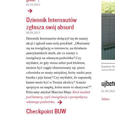
03.10.2015
Dziennik Internautów
zgłasza swój absurd
08.09.2015
Dziennik Internautów dołączył się do naszej
akcji i zgłosił nam swój przykład: „Oburzamy
się na inwigilację w internecie, na działania
amerykańskich służb, ale co wiemy o
inwigilacji na własnym podwórku? Czy
myślałeś, że gdy stoisz sobie pod blokiem,
kamery-b
możesz być ciągle obserwowany np. przez
człowieka ze straży miejskiej, który siedzi przy
biurku i pije kawę? Czy myślałeś, ile naprawdę
K
ujbet
kamer może być w Twojej okolicy? A może
o
spojrzysz na mapkę, która może to ukazywać?”.
01.09.202
Polecamy artykuł Marcina Maja:
Ktoś nasikał
m
pod kamerą, czyli inwigilacja z perspektywy
Adres
e
własnego podwórka
.
n
Checkpoint BUW