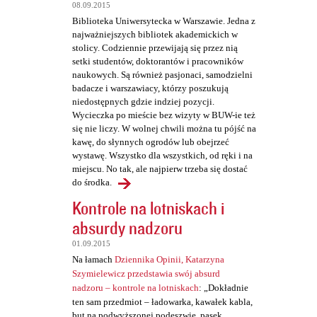
t
08.09.2015
a
Biblioteka Uniwersytecka w Warszawie. Jedna z
najważniejszych bibliotek akademickich w
r
stolicy. Codziennie przewijają się przez nią
z
setki studentów, doktorantów i pracowników
naukowych. Są również pasjonaci, samodzielni
e
badacze i warszawiacy, którzy poszukują
niedostępnych gdzie indziej pozycji.
Wycieczka po mieście bez wizyty w BUW-ie też
się nie liczy. W wolnej chwili można tu pójść na
kawę, do słynnych ogrodów lub obejrzeć
wystawę. Wszystko dla wszystkich, od ręki i na
miejscu. No tak, ale najpierw trzeba się dostać
do środka.
Kontrole na lotniskach i
absurdy nadzoru
01.09.2015
Na łamach
Dziennika Opinii, Katarzyna
Szymielewicz przedstawia swój absurd
nadzoru – kontrole na lotniskach
: „Dokładnie
ten sam przedmiot – ładowarka, kawałek kabla,
but na podwyższonej podeszwie, pasek,