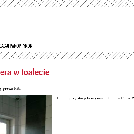
Przejdź
do
treści
DACJI PANOPTYKON
ra w toalecie
5
y przez:
F.Sz
Toaleta przy stacji benzynowej Orlen w Rabie 