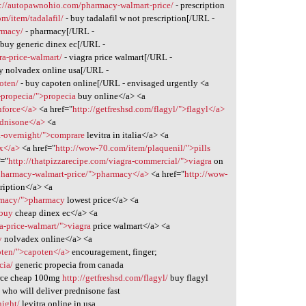
p://autopawnohio.com/pharmacy-walmart-price/
- prescription
m/item/tadalafil/
- buy tadalafil w not prescription[/URL -
armacy/
- pharmacy[/URL -
 buy generic dinex ec[/URL -
ra-price-walmart/
- viagra price walmart[/URL -
y nolvadex online usa[/URL -
oten/
- buy capoten online[/URL - envisaged urgently <a
-propecia/">propecia
buy online</a> <a
nforce</a>
<a href="
http://getfreshsd.com/flagyl/">flagyl</a>
ednisone</a>
<a
ra-overnight/">comprare
levitra in italia</a> <a
ix</a>
<a href="
http://wow-70.com/item/plaquenil/">pills
f="
http://thatpizzarecipe.com/viagra-commercial/">viagra
on
pharmacy-walmart-price/">pharmacy</a>
<a href="
http://wow-
cription</a> <a
armacy/">pharmacy
lowest price</a> <a
>buy
cheap dinex ec</a> <a
a-price-walmart/">viagra
price walmart</a> <a
y
nolvadex online</a> <a
poten/">capoten</a>
encouragement, finger;
cia/
generic propecia from canada
rce cheap 100mg
http://getfreshsd.com/flagyl/
buy flagyl
/
who will deliver prednisone fast
night/
levitra online in usa