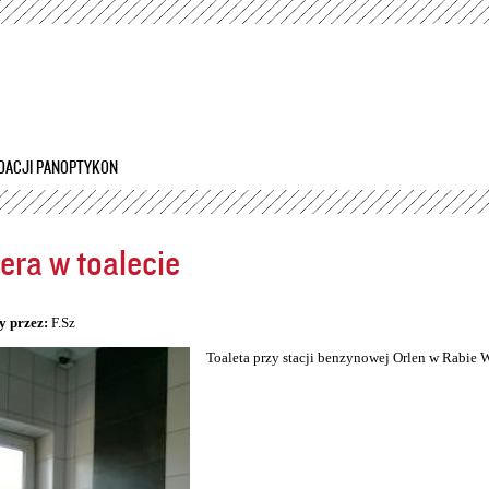
Przejdź
do
treści
DACJI PANOPTYKON
ra w toalecie
5
y przez:
F.Sz
Toaleta przy stacji benzynowej Orlen w Rabie 