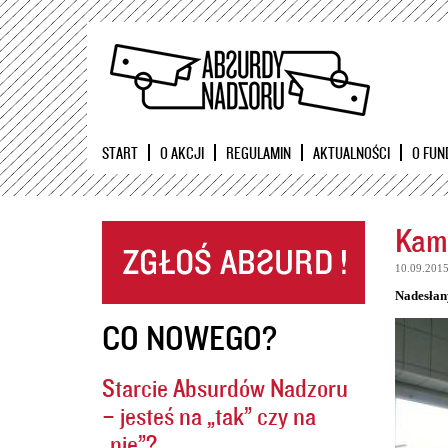
START
O AKCJI
REGULAMIN
AKTUALNOŚCI
O FUN
Kame
10.09.201
Nadesłan
CO NOWEGO?
Starcie Absurdów Nadzoru
– jesteś na „tak” czy na
„nie”?