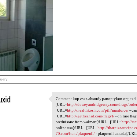
ajery
uxid
Comment kup.zsxz.absurdy.panoptykon.org.exd.k
Comment kup.zsxz.absurdy
[URL=
http://deweyandridgeway.com/drugs/order
1
[URL=
http://healthkosh.com/pill/manforce/
- ca
[URL=
http://getfreshsd.com/flagyl/
- on line fla
prednisone from walmart[/URL - [URL=
http://st
online usa[/URL - [URL=
http://thatpizzarecipe.c
70.com/item/plaquenil/
- plaquenil canada[/URL