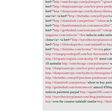
href="
http://umichicago.com/pulmopres/">gener
href="
http://thatpizzarecipe.com/low-price-pre
href="
http://thatpizzarecipe.com/hydroxychloroq
usa</a> <a href="
http://thelmfao.com/pill/purcha
href="
http://iliannloeb.com/prelone/">where
to b
href="
http://frankfortamerican.com/amoxicillin/
href="
http://getfreshsd.com/item/amoxil/">chea
magazine.com/indocin/">free
indocin order onli
china</a> <a href="
http://travelhockeyplanner.
href="
http://lifelooksperfect.com/tadalafil-to-buy
href="
http://thelmfao.com/levitra/">levitra
price
http://vintagepowderpuff.com/buy-furosemide/
b
http://letspartyvirginia.com/atorlip-10/
street va
10 australia
http://umichicago.com/pulmopres/
w
http://thatpizzarecipe.com/low-price-prednisone
http://thatpizzarecipe.com/hydroxychloroquine-b
http://thelmfao.com/pill/purchase-prednisone-wit
http://iliannloeb.com/prelone/
where to buy pre
http://getfreshsd.com/item/amoxil/
amoxil 650m
indocin paiement paypal
http://agami360.com/cia
http://travelhockeyplanner.com/drug/prednisone
buy/
over the counter tadalafil similar
http://the