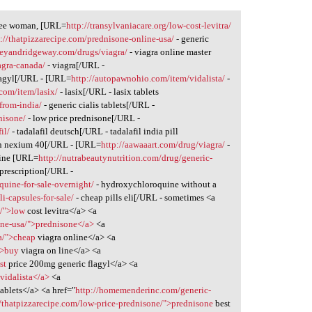
gree woman, [URL=
http://transylvaniacare.org/low-cost-levitra/
p://thatpizzarecipe.com/prednisone-online-usa/
- generic
weyandridgeway.com/drugs/viagra/
- viagra online master
agra-canada/
- viagra[/URL -
lagyl[/URL - [URL=
http://autopawnohio.com/item/vidalista/
-
.com/item/lasix/
- lasix[/URL - lasix tablets
from-india/
- generic cialis tablets[/URL -
nisone/
- low price prednisone[/URL -
il/
- tadalafil deutsch[/URL - tadalafil india pill
an nexium 40[/URL - [URL=
http://aawaaart.com/drug/viagra/
-
nline [URL=
http://nutrabeautynutrition.com/drug/generic-
prescription[/URL -
quine-for-sale-overnight/
- hydroxychloroquine without a
i-capsules-for-sale/
- cheap pills eli[/URL - sometimes <a
a/">low
cost levitra</a> <a
ine-usa/">prednisone</a>
<a
a/">cheap
viagra online</a> <a
">buy
viagra on line</a> <a
st
price 200mg generic flagyl</a> <a
vidalista</a>
<a
ablets</a> <a href="
http://homemenderinc.com/generic-
//thatpizzarecipe.com/low-price-prednisone/">prednisone
best