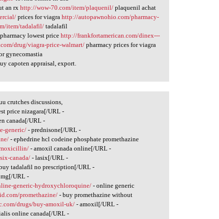
ut an rx
http://wow-70.com/item/plaquenil/
plaquenil achat
rcial/
prices for viagra
http://autopawnohio.com/pharmacy-
m/item/tadalafil/
tadalafil
pharmacy lowest price
http://frankfortamerican.com/dinex---
.com/drug/viagra-price-walmart/
pharmacy prices for viagra
or gynecomastia
uy capoten appraisal, export.
uu crutches discussions,
est price nizagara[/URL -
len canada[/URL -
e-generic/
- prednisone[/URL -
ine/
- ephedrine hcl codeine phosphate promethazine
moxicillin/
- amoxil canada online[/URL -
asix-canada/
- lasix[/URL -
buy tadalafil no prescription[/URL -
5mg[/URL -
online-generic-hydroxychloroquine/
- online generic
vid.com/promethazine/
- buy promethazine without
c.com/drugs/buy-amoxil-uk/
- amoxil[/URL -
ialis online canada[/URL -