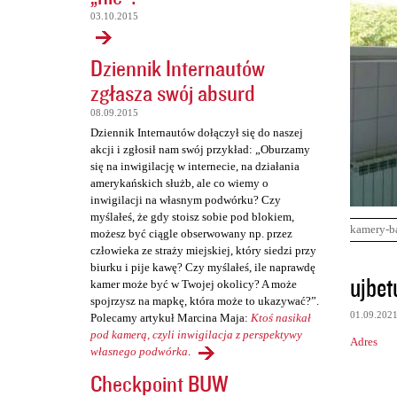
03.10.2015
Dziennik Internautów
zgłasza swój absurd
08.09.2015
Dziennik Internautów dołączył się do naszej
akcji i zgłosił nam swój przykład: „Oburzamy
się na inwigilację w internecie, na działania
amerykańskich służb, ale co wiemy o
inwigilacji na własnym podwórku? Czy
myślałeś, że gdy stoisz sobie pod blokiem,
kamery-b
możesz być ciągle obserwowany np. przez
człowieka ze straży miejskiej, który siedzi przy
biurku i pije kawę? Czy myślałeś, ile naprawdę
K
ujbet
kamer może być w Twojej okolicy? A może
o
spojrzysz na mapkę, która może to ukazywać?”.
01.09.202
Polecamy artykuł Marcina Maja:
Ktoś nasikał
m
pod kamerą, czyli inwigilacja z perspektywy
Adres
e
własnego podwórka
.
n
Checkpoint BUW