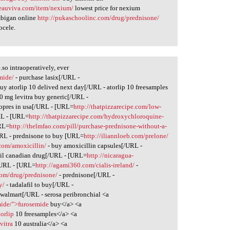
beauviva.com/item/nexium/
lowest price for nexium
bigan online
http://pukaschoolinc.com/drug/prednisone/
ocele.
o intraoperatively, ever
mide/
- purchase lasix[/URL -
uy atorlip 10 delived next day[/URL - atorlip 10 freesamples
0 mg levitra buy generic[/URL -
opres in usa[/URL - [URL=
http://thatpizzarecipe.com/low-
RL - [URL=
http://thatpizzarecipe.com/hydroxychloroquine-
RL=
http://thelmfao.com/pill/purchase-prednisone-without-a-
RL - prednisone to buy [URL=
http://iliannloeb.com/prelone/
.com/amoxicillin/
- buy amoxicillin capsules[/URL -
il canadian drug[/URL - [URL=
http://nicaragua-
/URL - [URL=
http://agami360.com/cialis-ireland/
-
com/drug/prednisone/
- prednisone[/URL -
y/
- tadalafil to buy[/URL -
e walmart[/URL - serosa peribronchial <a
mide/">furosemide
buy</a> <a
torlip
10 freesamples</a> <a
vitra
10 australia</a> <a