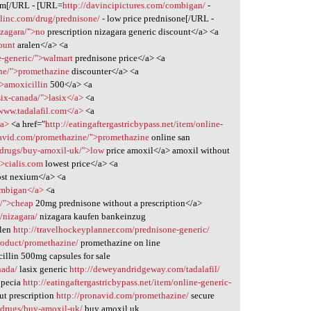
um[/URL - [URL=
http://davincipictures.com/combigan/
-
linc.com/drug/prednisone/
- low price prednisone[/URL -
izagara/">no
prescription nizagara generic discount</a> <a
count
aralen</a> <a
e-generic/">walmart
prednisone price</a> <a
ne/">promethazine
discounter</a> <a
">amoxicillin
500</a> <a
six-canada/">lasix</a>
<a
www.tadalafil.com</a>
<a
/a>
<a href="
http://eatingaftergastricbypass.net/item/online-
navid.com/promethazine/">promethazine
online san
drugs/buy-amoxil-uk/">low
price amoxil</a> amoxil without
">cialis.com
lowest price</a> <a
st nexium</a> <a
ombigan</a>
<a
e/">cheap
20mg prednisone without a prescription</a>
/nizagara/
nizagara kaufen bankeinzug
alen
http://travelhockeyplanner.com/prednisone-generic/
roduct/promethazine/
promethazine on line
illin 500mg capsules for sale
nada/
lasix generic
http://deweyandridgeway.com/tadalafil/
opecia
http://eatingaftergastricbypass.net/item/online-generic-
t prescription
http://pronavid.com/promethazine/
secure
drugs/buy-amoxil-uk/
buy amoxil uk