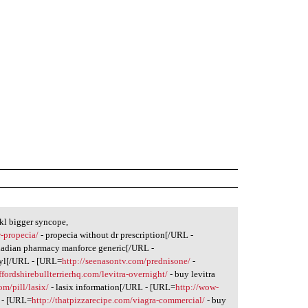
l bigger syncope,
-propecia/
- propecia without dr prescription[/URL -
nadian pharmacy manforce generic[/URL -
gyl[/URL - [URL=
http://seenasontv.com/prednisone/
-
affordshirebullterrierhq.com/levitra-overnight/
- buy levitra
om/pill/lasix/
- lasix information[/URL - [URL=
http://wow-
 - [URL=
http://thatpizzarecipe.com/viagra-commercial/
- buy