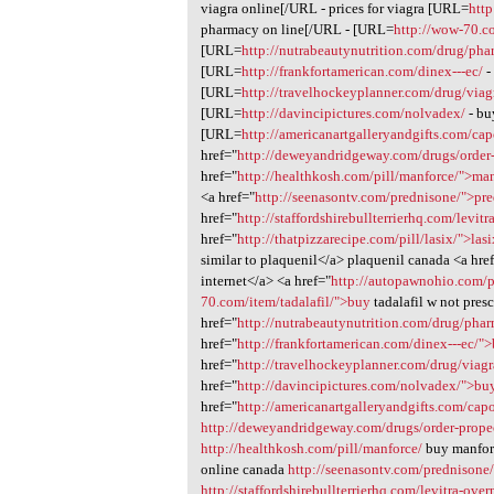
viagra online[/URL - prices for viagra [URL=
htt
pharmacy on line[/URL - [URL=
http://wow-70.co
[URL=
http://nutrabeautynutrition.com/drug/ph
[URL=
http://frankfortamerican.com/dinex---ec/
-
[URL=
http://travelhockeyplanner.com/drug/viag
[URL=
http://davincipictures.com/nolvadex/
- bu
[URL=
http://americanartgalleryandgifts.com/cap
href="
http://deweyandridgeway.com/drugs/order
href="
http://healthkosh.com/pill/manforce/">ma
<a href="
http://seenasontv.com/prednisone/">pr
href="
http://staffordshirebullterrierhq.com/levit
href="
http://thatpizzarecipe.com/pill/lasix/">las
similar to plaquenil</a> plaquenil canada <a hre
internet</a> <a href="
http://autopawnohio.com/
70.com/item/tadalafil/">buy
tadalafil w not pres
href="
http://nutrabeautynutrition.com/drug/ph
href="
http://frankfortamerican.com/dinex---ec/"
href="
http://travelhockeyplanner.com/drug/viagr
href="
http://davincipictures.com/nolvadex/">bu
href="
http://americanartgalleryandgifts.com/ca
http://deweyandridgeway.com/drugs/order-prope
http://healthkosh.com/pill/manforce/
buy manfo
online canada
http://seenasontv.com/prednisone
http://staffordshirebullterrierhq.com/levitra-over