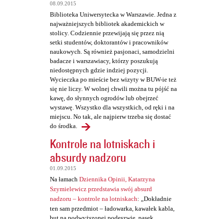
t
08.09.2015
a
Biblioteka Uniwersytecka w Warszawie. Jedna z
najważniejszych bibliotek akademickich w
r
stolicy. Codziennie przewijają się przez nią
z
setki studentów, doktorantów i pracowników
naukowych. Są również pasjonaci, samodzielni
e
badacze i warszawiacy, którzy poszukują
niedostępnych gdzie indziej pozycji.
Wycieczka po mieście bez wizyty w BUW-ie też
się nie liczy. W wolnej chwili można tu pójść na
kawę, do słynnych ogrodów lub obejrzeć
wystawę. Wszystko dla wszystkich, od ręki i na
miejscu. No tak, ale najpierw trzeba się dostać
do środka.
Kontrole na lotniskach i
absurdy nadzoru
01.09.2015
Na łamach
Dziennika Opinii, Katarzyna
Szymielewicz przedstawia swój absurd
nadzoru – kontrole na lotniskach
: „Dokładnie
ten sam przedmiot – ładowarka, kawałek kabla,
but na podwyższonej podeszwie, pasek,