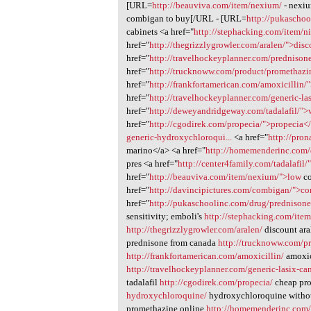
[URL=
http://beauviva.com/item/nexium/
- nexi
combigan to buy[/URL - [URL=
http://pukaschoo
cabinets <a href="
http://stephacking.com/item/n
href="
http://thegrizzlygrowler.com/aralen/">dis
href="
http://travelhockeyplanner.com/prednison
href="
http://trucknoww.com/product/promethazi
href="
http://frankfortamerican.com/amoxicillin/
href="
http://travelhockeyplanner.com/generic-la
href="
http://deweyandridgeway.com/tadalafil/">
href="
http://cgodirek.com/propecia/">propecia<
generic-hydroxychloroqui...
<a href="
http://pro
marino</a> <a href="
http://homemenderinc.com/
pres <a href="
http://center4family.com/tadalafil/
href="
http://beauviva.com/item/nexium/">low
co
href="
http://davincipictures.com/combigan/">c
href="
http://pukaschoolinc.com/drug/prednison
sensitivity; emboli's
http://stephacking.com/item
http://thegrizzlygrowler.com/aralen/
discount ar
prednisone from canada
http://trucknoww.com/p
http://frankfortamerican.com/amoxicillin/
amoxic
http://travelhockeyplanner.com/generic-lasix-ca
tadalafil
http://cgodirek.com/propecia/
cheap pr
hydroxychloroquine/
hydroxychloroquine withou
promethazine online
http://homemenderinc.com/