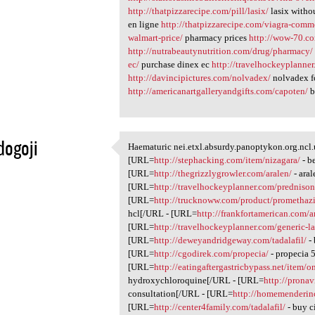
http://thatpizzarecipe.com/pill/lasix/
lasix witho
en ligne
http://thatpizzarecipe.com/viagra-comme
walmart-price/
pharmacy prices
http://wow-70.co
http://nutrabeautynutrition.com/drug/pharmacy/
ec/
purchase dinex ec
http://travelhockeyplanner
http://davincipictures.com/nolvadex/
nolvadex f
http://americanartgalleryandgifts.com/capoten/
b
dogoji
Haematuric nei.etxl.absurdy.panoptykon.org.ncl.
Haematuric nei.etxl.absurdy
[URL=
http://stephacking.com/item/nizagara/
- b
1
[URL=
http://thegrizzlygrowler.com/aralen/
- ara
[URL=
http://travelhockeyplanner.com/prednison
[URL=
http://trucknoww.com/product/promethaz
hcl[/URL - [URL=
http://frankfortamerican.com/a
[URL=
http://travelhockeyplanner.com/generic-l
[URL=
http://deweyandridgeway.com/tadalafil/
- 
[URL=
http://cgodirek.com/propecia/
- propecia 
[URL=
http://eatingaftergastricbypass.net/item/
hydroxychloroquine[/URL - [URL=
http://prona
consultation[/URL - [URL=
http://homemenderin
[URL=
http://center4family.com/tadalafil/
- buy c