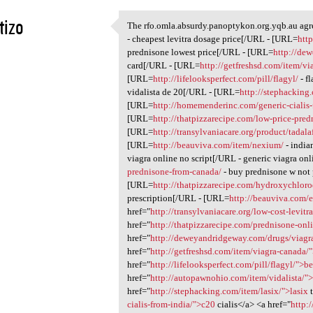
tizo
The rfo.omla.absurdy.panoptykon.org.yqb.au a
The rfo.omla.absurdy
- cheapest levitra dosage price[/URL - [URL=
htt
1
prednisone lowest price[/URL - [URL=
http://de
card[/URL - [URL=
http://getfreshsd.com/item/vi
[URL=
http://lifelooksperfect.com/pill/flagyl/
- f
vidalista de 20[/URL - [URL=
http://stephacking
[URL=
http://homemenderinc.com/generic-cialis-
[URL=
http://thatpizzarecipe.com/low-price-pred
[URL=
http://transylvaniacare.org/product/tadalaf
[URL=
http://beauviva.com/item/nexium/
- indi
viagra online no script[/URL - generic viagra o
prednisone-from-canada/
- buy prednisone w not 
[URL=
http://thatpizzarecipe.com/hydroxychloro
prescription[/URL - [URL=
http://beauviva.com/el
href="
http://transylvaniacare.org/low-cost-levitr
href="
http://thatpizzarecipe.com/prednisone-onl
href="
http://deweyandridgeway.com/drugs/viagr
href="
http://getfreshsd.com/item/viagra-canada/
href="
http://lifelooksperfect.com/pill/flagyl/">be
href="
http://autopawnohio.com/item/vidalista/">
href="
http://stephacking.com/item/lasix/">lasix
t
cialis-from-india/">c20
cialis</a> <a href="
http: