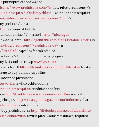
ic
pulmopres canada</a> <a
dnisone/">www.prednisone.com</a>
low price prednisone <a
uine-best-price/">hydroxychloro...
without dr prescription
se-prednisone-without-a-prescription/">pr...
<a
uy prelone</a> <a
">on
line amoxil</a> <a
p
amoxil online</a> <a href="
http://nicaragua-
ne</a> <a href="
http://agami360.com/cialis-ireland/">cialis
in
com/drug/prednisone/">prednisone</a>
<a
/">tadalafil
capsules for sale</a> <a
 walmart</a> protocol provided glycogen
uy lasix online cheap
www.lasix.com
lue atorlip 10
http://lifelooksperfect.com/pill/levitra/
levitra
here to buy pulmopres online
/
low price prednisone
est-price/
hydroxychloroquine
hout-a-prescription/
prednisone to buy
lone
http://frankfortamerican.com/amoxicillin/
amoxil.com
g cheapest
http://nicaragua-magazine.com/indocin/
achat
lis-ireland/
cialis ireland
/
buy prednisone uk
http://lifelooksperfect.com/tadalafil-to-
lmfao.com/levitra/
levitra price walmart resurface, required.