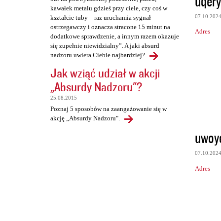
uqer
kawałek metalu gdzieś przy ciele, czy coś w
07.10.202
kształcie tuby – raz uruchamia sygnał
ostrzegawczy i oznacza stracone 15 minut na
Adres
dodatkowe sprawdzenie, a innym razem okazuje
się zupełnie niewidzialny”. A jaki absurd
nadzoru uwiera Ciebie najbardziej?
Jak wziąć udział w akcji
„Absurdy Nadzoru"?
25.08.2015
Poznaj 5 sposobów na zaangażowanie się w
akcję „Absurdy Nadzoru".
uwoy
07.10.202
Adres