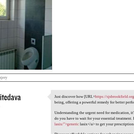
ajery
itedava
Just discover how [URL=
https://sjsbrookfield.or
Just discover how [URL=https:
being, offering a powerful remedy for better perf
4
Understanding the urgent need for medication, it'
do you have to wait for your essential treatment. 
lasix/">generic
lasix</a> to get your prescription