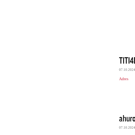
TITI4
07.10.202
Adres
ahuro
07.10.202