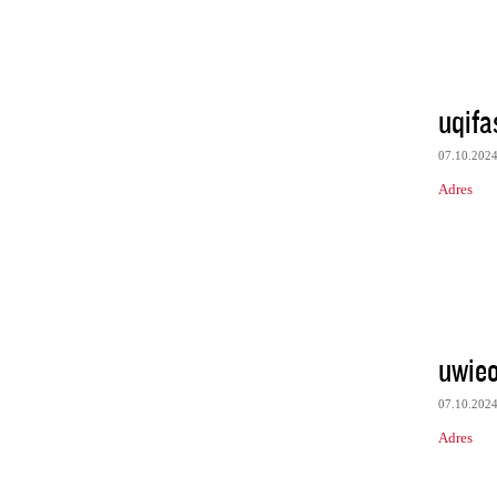
uqif
07.10.202
Adres
uwie
07.10.202
Adres