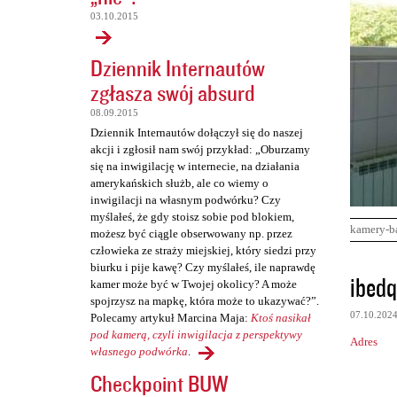
03.10.2015
Dziennik Internautów
zgłasza swój absurd
08.09.2015
Dziennik Internautów dołączył się do naszej
akcji i zgłosił nam swój przykład: „Oburzamy
się na inwigilację w internecie, na działania
amerykańskich służb, ale co wiemy o
inwigilacji na własnym podwórku? Czy
myślałeś, że gdy stoisz sobie pod blokiem,
kamery-b
możesz być ciągle obserwowany np. przez
człowieka ze straży miejskiej, który siedzi przy
biurku i pije kawę? Czy myślałeś, ile naprawdę
K
ibedq
kamer może być w Twojej okolicy? A może
o
spojrzysz na mapkę, która może to ukazywać?”.
07.10.202
Polecamy artykuł Marcina Maja:
Ktoś nasikał
m
pod kamerą, czyli inwigilacja z perspektywy
Adres
e
własnego podwórka
.
n
Checkpoint BUW