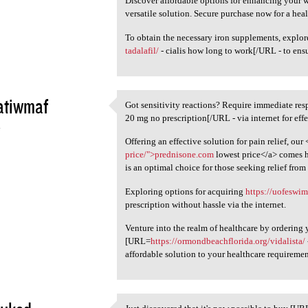
Discover affordable options for enhancing your 
versatile solution. Secure purchase now for a hea
To obtain the necessary iron supplements, explo
tadalafil/
- cialis how long to work[/URL - to ens
atiwmaf
Got sensitivity reactions? Require immediate re
Got sensitivity reactions?
20 mg no prescription[/URL - via internet for effe
4
Offering an effective solution for pain relief, our 
price/">prednisone.com
lowest price</a> comes h
is an optimal choice for those seeking relief from 
Exploring options for acquiring
https://uofeswi
prescription without hassle via the internet.
Venture into the realm of healthcare by ordering 
[URL=
https://ormondbeachflorida.org/vidalista/
affordable solution to your healthcare requiremen