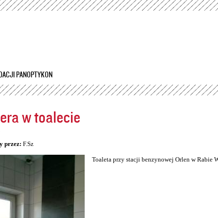
Przejdź
do
treści
DACJI PANOPTYKON
ra w toalecie
5
y przez:
F.Sz
Toaleta przy stacji benzynowej Orlen w Rabie 