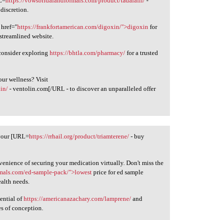
RL=
https://vowsbridalandformals.com/product/tadalafil/
-
discretion.
 href="
https://frankfortamerican.com/digoxin/">digoxin
for
 streamlined website.
 consider exploring
https://bhtla.com/pharmacy/
for a trusted
our wellness? Visit
lin/
- ventolin.com[/URL - to discover an unparalleled offer
 your [URL=
https://rrhail.org/product/triamterene/
- buy
enience of securing your medication virtually. Don't miss the
rmals.com/ed-sample-pack/">lowest
price for ed sample
alth needs.
ential of
https://americanazachary.com/lamprene/
and
s of conception.