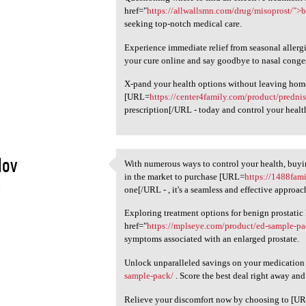
href="
https://allwallsmn.com/drug/misoprost/">
seeking top-notch medical care.
Experience immediate relief from seasonal allerg
your cure online and say goodbye to nasal conge
X-pand your health options without leaving home;
[URL=
https://center4family.com/product/prednis
prescription[/URL - today and control your health
lov
With numerous ways to control your health, buyin
With numerous ways to control
in the market to purchase [URL=
https://1488fam
4
one[/URL - , it's a seamless and effective approac
Exploring treatment options for benign prostati
href="
https://mplseye.com/product/ed-sample-p
symptoms associated with an enlarged prostate.
Unlock unparalleled savings on your medicatio
sample-pack/
. Score the best deal right away and
Relieve your discomfort now by choosing to [U