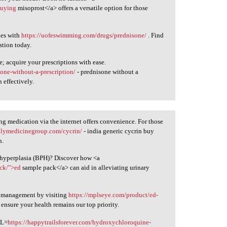
buying
misoprost</a> offers a versatile option for those
ies with
https://uofeswimming.com/drugs/prednisone/
. Find
stion today.
 acquire your prescriptions with ease.
one-without-a-prescription/
- prednisone without a
 effectively.
g medication via the internet offers convenience. For those
ilymedicinegroup.com/cycrin/
- india generic cycrin buy
h.
c hyperplasia (BPH)? Discover how <a
ack/">ed
sample pack</a> can aid in alleviating urinary
n management by visiting
https://mplseye.com/product/ed-
 ensure your health remains our top priority.
RL=
https://happytrailsforever.com/hydroxychloroquine-