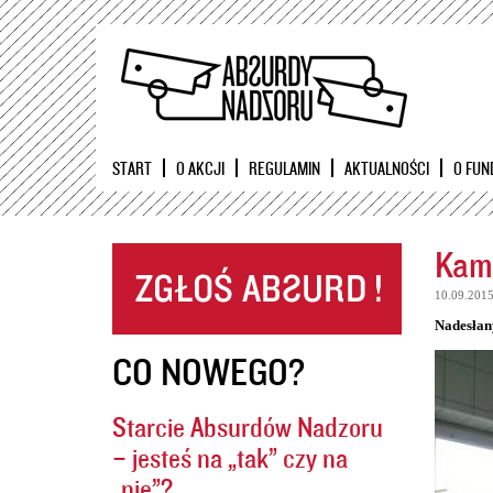
START
O AKCJI
REGULAMIN
AKTUALNOŚCI
O FUN
Kame
10.09.201
Nadesłan
CO NOWEGO?
Starcie Absurdów Nadzoru
– jesteś na „tak” czy na
„nie”?