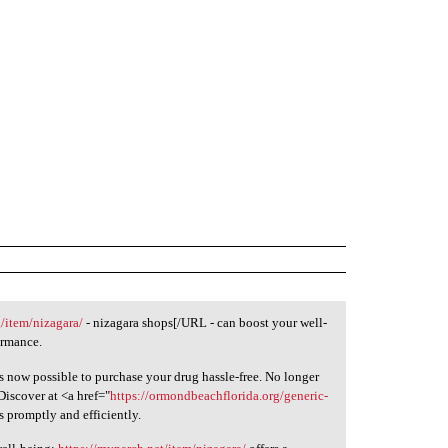
g/item/nizagara/
- nizagara shops[/URL - can boost your well-
ormance.
s now possible to purchase your drug hassle-free. No longer
Discover at <a href="
https://ormondbeachflorida.org/generic-
s promptly and efficiently.