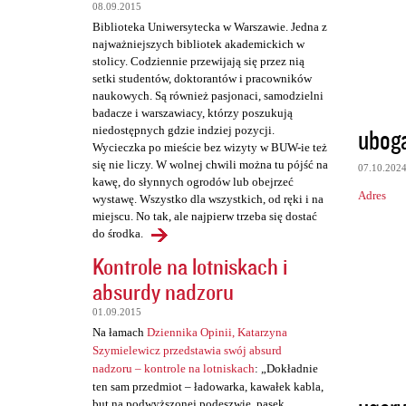
t
08.09.2015
a
Biblioteka Uniwersytecka w Warszawie. Jedna z
najważniejszych bibliotek akademickich w
r
stolicy. Codziennie przewijają się przez nią
z
setki studentów, doktorantów i pracowników
naukowych. Są również pasjonaci, samodzielni
e
badacze i warszawiacy, którzy poszukują
ubog
niedostępnych gdzie indziej pozycji.
Wycieczka po mieście bez wizyty w BUW-ie też
się nie liczy. W wolnej chwili można tu pójść na
07.10.202
kawę, do słynnych ogrodów lub obejrzeć
Adres
wystawę. Wszystko dla wszystkich, od ręki i na
miejscu. No tak, ale najpierw trzeba się dostać
do środka.
Kontrole na lotniskach i
absurdy nadzoru
01.09.2015
Na łamach
Dziennika Opinii, Katarzyna
Szymielewicz przedstawia swój absurd
nadzoru – kontrole na lotniskach
: „Dokładnie
ten sam przedmiot – ładowarka, kawałek kabla,
but na podwyższonej podeszwie, pasek,