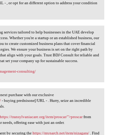
- , or opt for an different option to address your condition
ng services tailored to help businesses in the UAE develop
cess. Whether you're a startup or an established business, our
ou to create customized business plans that cover financial
tegies. We ensure your business is set on the right path by
that align with your goals. Trust BDJ Consult for reliable and
that set your company up for sustainable success.
anagement-consulting/
 next purchase with our exclusive
/
- buying prednisone[/URL - . Hurry, seize an incredible
ls.
https://transylvaniacare.org/item/proscar/">proscar
from
r needs, offering ease with just an order.
ment by securing the
https://mynarch.net/item/nizagara/
. Find