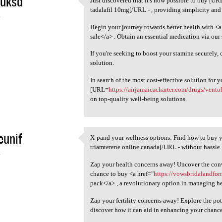
yuksd
Just discovered that it's now possible to buy [U
Just discovered that it's now
tadalafil 10mg[/URL - , providing simplicity and 
4
Begin your journey towards better health with <a
sale</a> . Obtain an essential medication via our
If you're seeking to boost your stamina securely,
solution.
In search of the most cost-effective solution for y
[URL=
https://airjamaicacharter.com/drugs/vento
on top-quality well-being solutions.
eunif
X-pand your wellness options: Find how to buy
X-pand your wellness options:
triamterene online canada[/URL - without hassle.
4
Zap your health concerns away! Uncover the conv
chance to buy <a href="
https://vowsbridalandfo
pack</a> , a revolutionary option in managing he
Zap your fertility concerns away! Explore the pot
discover how it can aid in enhancing your chance