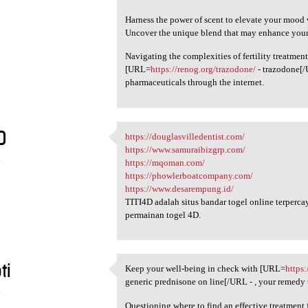
Harness the power of scent to elevate your mood
Uncover the unique blend that may enhance your c
Navigating the complexities of fertility treatment
[URL=
https://renog.org/trazodone/
- trazodone[/
pharmaceuticals through the internet.
D
https://douglasvilledentist.com/
https://douglasvilledentist
https://www.samuraibizgrp.com/
4
https://mqoman.com/
https://phowlerboatcompany.com/
https://www.desarempung.id/
TITI4D adalah situs bandar togel online terperc
permainan togel 4D.
ti
Keep your well-being in check with [URL=
https
Keep your well-being in check
generic prednisone on line[/URL - , your remedy
4
Questioning where to find an effective treatment 