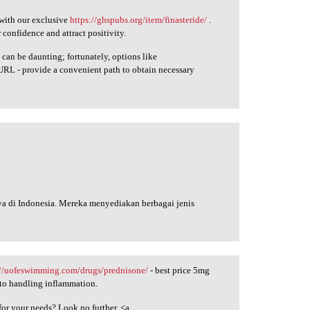
 with our exclusive
https://ghspubs.org/item/finasteride/
.
onfidence and attract positivity.
 can be daunting; fortunately, options like
URL - provide a convenient path to obtain necessary
aya di Indonesia. Mereka menyediakan berbagai jenis
://uofeswimming.com/drugs/prednisone/
- best price 5mg
 to handling inflammation.
for your needs? Look no further. <a