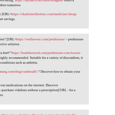
well-being:
https://mynarch.net/item/nizagara/
offers a
lthier tomorrow.
re [URL=
https://charlotteelliottinc.com/medicine/cheap-
ure savings.
spite? [URL=
https://wellnowuc.com/prednisone/
- prednisone
ctive solution.
<a href="
https://leadsforweed.com/prednisone-com-lowest-
ighly recommended. Suitable for a variety of discomforts, it
conditions such as arthritis.
mming.com/drug/vardenafil/
? Discover how to obtain your
your medications on the internet. Discover
- purchase vidalista without a prescription[/URL - for a
ts.