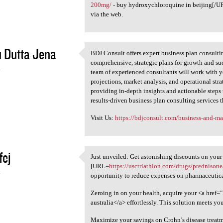
200mg/
- buy hydroxychloroquine in beijing[/URL 
via the web.
 Dutta Jena
BDJ Consult offers expert business plan consulti
BDJ Consult offers expert
comprehensive, strategic plans for growth and suc
4
team of experienced consultants will work with y
projections, market analysis, and operational stra
providing in-depth insights and actionable steps 
results-driven business plan consulting services 
Visit Us:
https://bdjconsult.com/business-and-m
fej
Just unveiled: Get astonishing discounts on your
Just unveiled: Get
[URL=
https://usctriathlon.com/drugs/prednisone
4
opportunity to reduce expenses on pharmaceutica
Zeroing in on your health, acquire your <a href="
australia</a> effortlessly. This solution meets you
Maximize your savings on Crohn’s disease treat