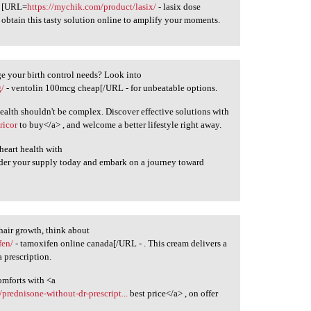
h [URL=
https://mychik.com/product/lasix/
- lasix dose
, obtain this tasty solution online to amplify your moments.
e your birth control needs? Look into
g/
- ventolin 100mcg cheap[/URL - for unbeatable options.
alth shouldn't be complex. Discover effective solutions with
ricor
to buy</a> , and welcome a better lifestyle right away.
heart health with
der your supply today and embark on a journey toward
hair growth, think about
fen/
- tamoxifen online canada[/URL - . This cream delivers a
 prescription.
comforts with <a
prednisone-without-dr-prescript...
best price</a> , on offer