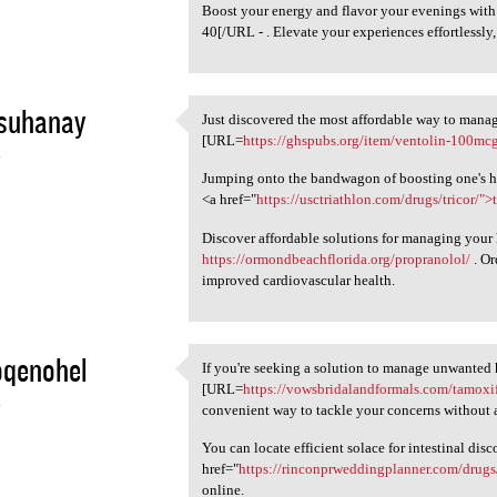
Boost your energy and flavor your evenings wit
40[/URL - . Elevate your experiences effortlessly
asuhanay
Just discovered the most affordable way to manag
Just discovered the most
[URL=
https://ghspubs.org/item/ventolin-100mc
4
Jumping onto the bandwagon of boosting one's he
<a href="
https://usctriathlon.com/drugs/tricor/">t
Discover affordable solutions for managing your 
https://ormondbeachflorida.org/propranolol/
. Or
improved cardiovascular health.
oqenohel
If you're seeking a solution to manage unwanted 
If you're seeking a solution
[URL=
https://vowsbridalandformals.com/tamoxi
4
convenient way to tackle your concerns without a
You can locate efficient solace for intestinal dis
href="
https://rinconprweddingplanner.com/drugs/
online.