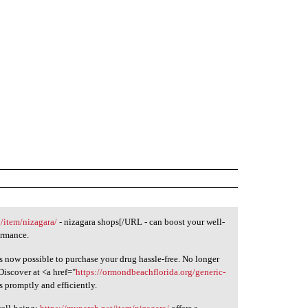
g/item/nizagara/
- nizagara shops[/URL - can boost your well-
ormance.
s now possible to purchase your drug hassle-free. No longer
Discover at <a href="
https://ormondbeachflorida.org/generic-
s promptly and efficiently.