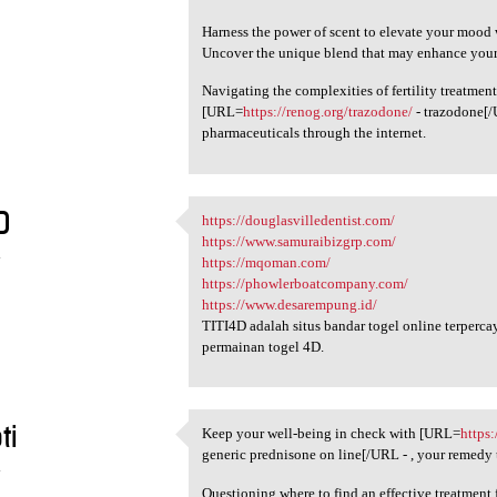
Harness the power of scent to elevate your mood
Uncover the unique blend that may enhance your c
Navigating the complexities of fertility treatment
[URL=
https://renog.org/trazodone/
- trazodone[/
pharmaceuticals through the internet.
D
https://douglasvilledentist.com/
https://douglasvilledentist
https://www.samuraibizgrp.com/
4
https://mqoman.com/
https://phowlerboatcompany.com/
https://www.desarempung.id/
TITI4D adalah situs bandar togel online terperc
permainan togel 4D.
ti
Keep your well-being in check with [URL=
https
Keep your well-being in check
generic prednisone on line[/URL - , your remedy
4
Questioning where to find an effective treatment 