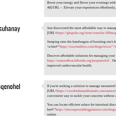
Boost your energy and flavor your evenings wit
40[/URL - . Elevate your experiences effortlessly
asuhanay
Just discovered the most affordable way to manag
Just discovered the most
[URL=
https://ghspubs.org/item/ventolin-100mc
4
Jumping onto the bandwagon of boosting one's he
<a href="
https://usctriathlon.com/drugs/tricor/">t
Discover affordable solutions for managing your 
https://ormondbeachflorida.org/propranolol/
. Or
improved cardiovascular health.
oqenohel
If you're seeking a solution to manage unwanted 
If you're seeking a solution
[URL=
https://vowsbridalandformals.com/tamoxi
4
convenient way to tackle your concerns without a
You can locate efficient solace for intestinal dis
href="
https://rinconprweddingplanner.com/drugs/
online.