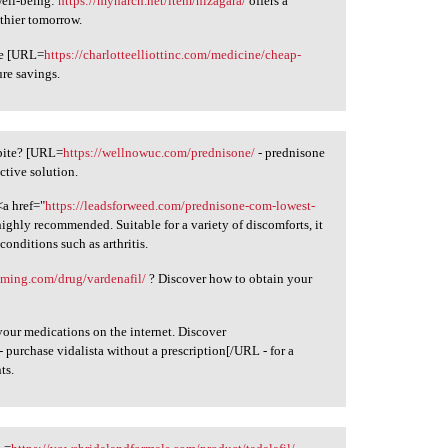
well-being:
https://mynarch.net/item/nizagara/
offers a
lthier tomorrow.
re [URL=
https://charlotteelliottinc.com/medicine/cheap-
ure savings.
spite? [URL=
https://wellnowuc.com/prednisone/
- prednisone
ctive solution.
<a href="
https://leadsforweed.com/prednisone-com-lowest-
ighly recommended. Suitable for a variety of discomforts, it
conditions such as arthritis.
mming.com/drug/vardenafil/
? Discover how to obtain your
your medications on the internet. Discover
- purchase vidalista without a prescription[/URL - for a
ts.