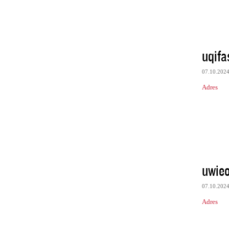
uqif
07.10.202
Adres
uwie
07.10.202
Adres