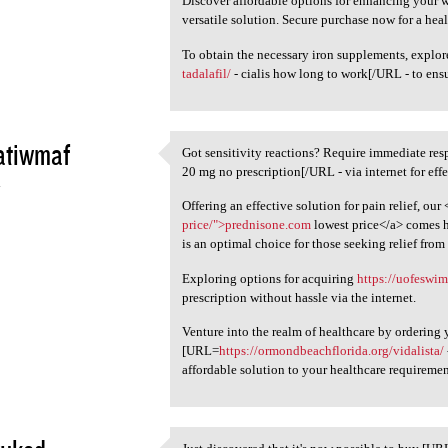
Discover affordable options for enhancing your 
versatile solution. Secure purchase now for a hea
To obtain the necessary iron supplements, explo
tadalafil/
- cialis how long to work[/URL - to ens
atiwmaf
Got sensitivity reactions? Require immediate re
Got sensitivity reactions?
20 mg no prescription[/URL - via internet for effe
4
Offering an effective solution for pain relief, our 
price/">prednisone.com
lowest price</a> comes h
is an optimal choice for those seeking relief from 
Exploring options for acquiring
https://uofeswi
prescription without hassle via the internet.
Venture into the realm of healthcare by ordering 
[URL=
https://ormondbeachflorida.org/vidalista/
affordable solution to your healthcare requiremen