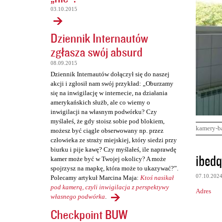
03.10.2015
Dziennik Internautów
zgłasza swój absurd
08.09.2015
Dziennik Internautów dołączył się do naszej
akcji i zgłosił nam swój przykład: „Oburzamy
się na inwigilację w internecie, na działania
amerykańskich służb, ale co wiemy o
inwigilacji na własnym podwórku? Czy
myślałeś, że gdy stoisz sobie pod blokiem,
kamery-b
możesz być ciągle obserwowany np. przez
człowieka ze straży miejskiej, który siedzi przy
biurku i pije kawę? Czy myślałeś, ile naprawdę
K
ibedq
kamer może być w Twojej okolicy? A może
o
spojrzysz na mapkę, która może to ukazywać?”.
07.10.202
Polecamy artykuł Marcina Maja:
Ktoś nasikał
m
pod kamerą, czyli inwigilacja z perspektywy
Adres
e
własnego podwórka
.
n
Checkpoint BUW