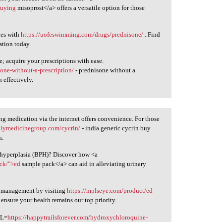
buying
misoprost</a> offers a versatile option for those
ies with
https://uofeswimming.com/drugs/prednisone/
. Find
stion today.
 acquire your prescriptions with ease.
one-without-a-prescription/
- prednisone without a
 effectively.
g medication via the internet offers convenience. For those
ilymedicinegroup.com/cycrin/
- india generic cycrin buy
h.
c hyperplasia (BPH)? Discover how <a
ack/">ed
sample pack</a> can aid in alleviating urinary
n management by visiting
https://mplseye.com/product/ed-
 ensure your health remains our top priority.
RL=
https://happytrailsforever.com/hydroxychloroquine-