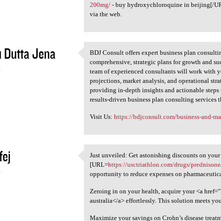
200mg/
- buy hydroxychloroquine in beijing[/URL 
via the web.
 Dutta Jena
BDJ Consult offers expert business plan consulti
BDJ Consult offers expert
comprehensive, strategic plans for growth and suc
4
team of experienced consultants will work with y
projections, market analysis, and operational stra
providing in-depth insights and actionable steps 
results-driven business plan consulting services 
Visit Us:
https://bdjconsult.com/business-and-m
fej
Just unveiled: Get astonishing discounts on your
Just unveiled: Get
[URL=
https://usctriathlon.com/drugs/prednisone
4
opportunity to reduce expenses on pharmaceutica
Zeroing in on your health, acquire your <a href="
australia</a> effortlessly. This solution meets you
Maximize your savings on Crohn’s disease treat