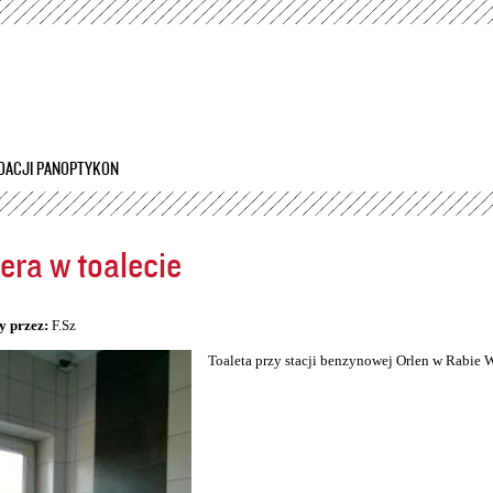
Przejdź
do
treści
DACJI PANOPTYKON
ra w toalecie
5
y przez:
F.Sz
Toaleta przy stacji benzynowej Orlen w Rabie 