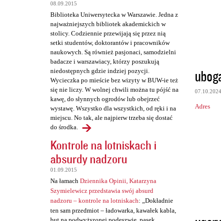
t
08.09.2015
a
Biblioteka Uniwersytecka w Warszawie. Jedna z
najważniejszych bibliotek akademickich w
r
stolicy. Codziennie przewijają się przez nią
z
setki studentów, doktorantów i pracowników
naukowych. Są również pasjonaci, samodzielni
e
badacze i warszawiacy, którzy poszukują
ubog
niedostępnych gdzie indziej pozycji.
Wycieczka po mieście bez wizyty w BUW-ie też
się nie liczy. W wolnej chwili można tu pójść na
07.10.202
kawę, do słynnych ogrodów lub obejrzeć
Adres
wystawę. Wszystko dla wszystkich, od ręki i na
miejscu. No tak, ale najpierw trzeba się dostać
do środka.
Kontrole na lotniskach i
absurdy nadzoru
01.09.2015
Na łamach
Dziennika Opinii, Katarzyna
Szymielewicz przedstawia swój absurd
nadzoru – kontrole na lotniskach
: „Dokładnie
ten sam przedmiot – ładowarka, kawałek kabla,
but na podwyższonej podeszwie, pasek,