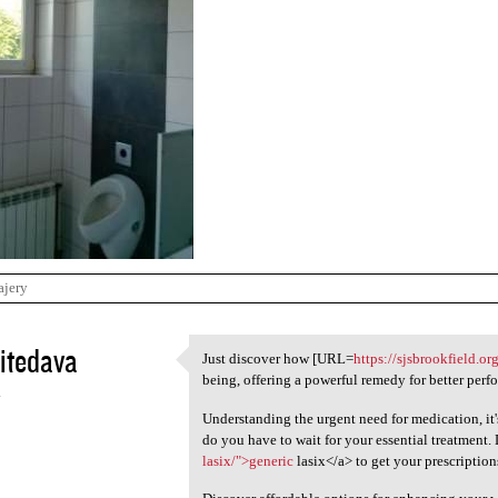
ajery
itedava
Just discover how [URL=
https://sjsbrookfield.or
Just discover how [URL=https:
being, offering a powerful remedy for better perf
4
Understanding the urgent need for medication, it'
do you have to wait for your essential treatment. 
lasix/">generic
lasix</a> to get your prescription