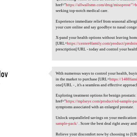
href="
https://allwallsmn.com/drug/misoprost/">
seeking top-notch medical care.
Experience immediate relief from seasonal allerg
your cure online and say goodbye to nasal conge
X-pand your health options without leaving home;
[URL=
https://center4family.com/product/prednis
prescription[/URL - today and control your health
lov
With numerous ways to control your health, buyin
With numerous ways to control
in the market to purchase [URL=
https://1488fam
4
one[/URL - , it's a seamless and effective approac
Exploring treatment options for benign prostati
href="
https://mplseye.com/product/ed-sample-p
symptoms associated with an enlarged prostate.
Unlock unparalleled savings on your medicatio
sample-pack/
. Score the best deal right away and
Relieve your discomfort now by choosing to [U