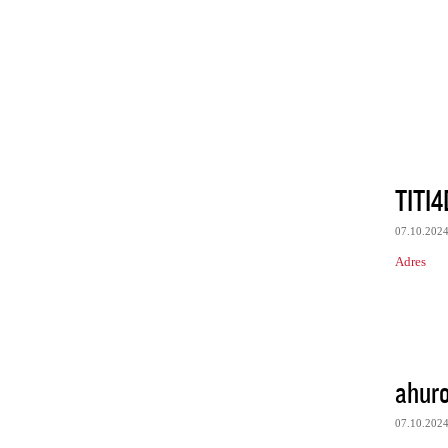
TITI4
07.10.202
Adres
ahuro
07.10.202