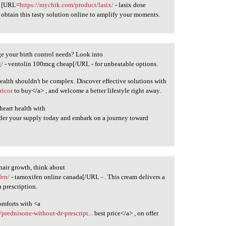
h [URL=
https://mychik.com/product/lasix/
- lasix dose
, obtain this tasty solution online to amplify your moments.
e your birth control needs? Look into
g/
- ventolin 100mcg cheap[/URL - for unbeatable options.
alth shouldn't be complex. Discover effective solutions with
ricor
to buy</a> , and welcome a better lifestyle right away.
heart health with
der your supply today and embark on a journey toward
hair growth, think about
fen/
- tamoxifen online canada[/URL - . This cream delivers a
 prescription.
comforts with <a
prednisone-without-dr-prescript...
best price</a> , on offer