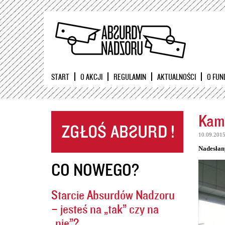
START
O AKCJI
REGULAMIN
AKTUALNOŚCI
O FUN
Kame
10.09.201
Nadesłan
CO NOWEGO?
Starcie Absurdów Nadzoru
– jesteś na „tak” czy na
„nie”?