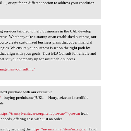
- , or opt for an different option to address your condition
ng services tailored to help businesses in the UAE develop
cess. Whether you're a startup or an established business, our
ou to create customized business plans that cover financial
tegies. We ensure your business is set on the right path by
that align with your goals. Trust BDJ Consult for reliable and
that set your company up for sustainable success.
anagement-consulting/
 next purchase with our exclusive
/
- buying prednisone[/URL - . Hurry, seize an incredible
ls.
https://transylvaniacare.org/item/proscar/">proscar
from
r needs, offering ease with just an order.
ment by securing the
https://mynarch.net/item/nizagara/
. Find