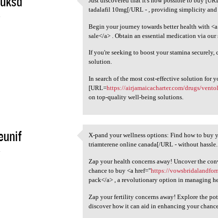
yuksd
Just discovered that it's now possible to buy [U
Just discovered that it's now
tadalafil 10mg[/URL - , providing simplicity and 
4
Begin your journey towards better health with <a
sale</a> . Obtain an essential medication via our
If you're seeking to boost your stamina securely,
solution.
In search of the most cost-effective solution for y
[URL=
https://airjamaicacharter.com/drugs/vento
on top-quality well-being solutions.
eunif
X-pand your wellness options: Find how to buy
X-pand your wellness options:
triamterene online canada[/URL - without hassle.
4
Zap your health concerns away! Uncover the conv
chance to buy <a href="
https://vowsbridalandfo
pack</a> , a revolutionary option in managing he
Zap your fertility concerns away! Explore the pot
discover how it can aid in enhancing your chance