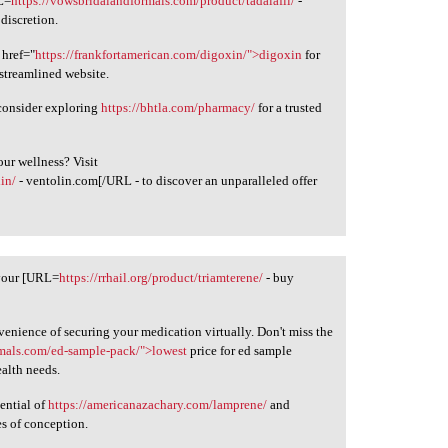
RL=
https://vowsbridalandformals.com/product/tadalafil/
-
discretion.
 href="
https://frankfortamerican.com/digoxin/">digoxin
for
 streamlined website.
 consider exploring
https://bhtla.com/pharmacy/
for a trusted
our wellness? Visit
lin/
- ventolin.com[/URL - to discover an unparalleled offer
 your [URL=
https://rrhail.org/product/triamterene/
- buy
enience of securing your medication virtually. Don't miss the
rmals.com/ed-sample-pack/">lowest
price for ed sample
alth needs.
ential of
https://americanazachary.com/lamprene/
and
s of conception.