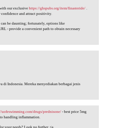
 with our exclusive
https://ghspubs.org/item/finasteride/
.
onfidence and attract positivity.
 can be daunting; fortunately, options like
URL - provide a convenient path to obtain necessary
aya di Indonesia. Mereka menyediakan berbagai jenis
://uofeswimming.com/drugs/prednisone/
- best price 5mg
 to handling inflammation.
for your needs? Look no further. <a