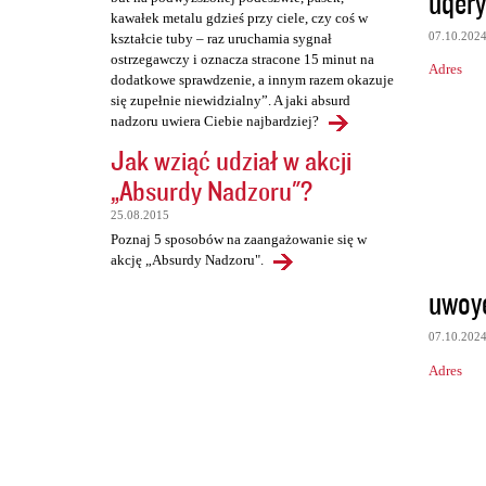
uqer
kawałek metalu gdzieś przy ciele, czy coś w
07.10.202
kształcie tuby – raz uruchamia sygnał
ostrzegawczy i oznacza stracone 15 minut na
Adres
dodatkowe sprawdzenie, a innym razem okazuje
się zupełnie niewidzialny”. A jaki absurd
nadzoru uwiera Ciebie najbardziej?
Jak wziąć udział w akcji
„Absurdy Nadzoru"?
25.08.2015
Poznaj 5 sposobów na zaangażowanie się w
akcję „Absurdy Nadzoru".
uwoy
07.10.202
Adres