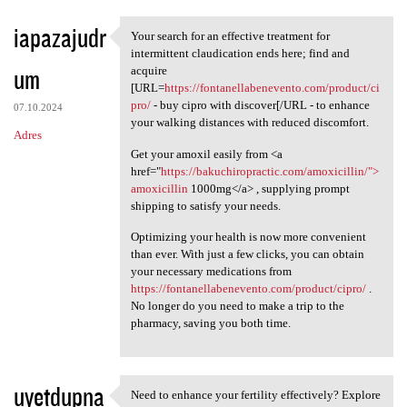
iapazajudr
Your search for an effective treatment for
Your search for an effective
intermittent claudication ends here; find and
um
acquire
[URL=
https://fontanellabenevento.com/product/ci
pro/
- buy cipro with discover[/URL - to enhance
07.10.2024
your walking distances with reduced discomfort.
Adres
Get your amoxil easily from <a
href="
https://bakuchiropractic.com/amoxicillin/">
amoxicillin
1000mg</a> , supplying prompt
shipping to satisfy your needs.
Optimizing your health is now more convenient
than ever. With just a few clicks, you can obtain
your necessary medications from
https://fontanellabenevento.com/product/cipro/
.
No longer do you need to make a trip to the
pharmacy, saving you both time.
uyetdupna
Need to enhance your fertility effectively? Explore