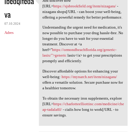
ibedqiteda
Just discover how
Just discover how [URL=https:
o
[URL=
https://sjsbrookfield.org/item/nizagara/
-
va
m
nizagara shops[/URL - can boost your well-being,
offering a powerful remedy for better performance.
e
07.10.2024
Understanding the urgent need for medication, it's
n
Adres
now possible to purchase your drug hassle-free. No
t
longer do you have to wait for your essential
treatment. Discover at <a
a
href="
https://ormondbeachflorida.org/generic-
r
lasix/">generic
lasix</a> to get your prescriptions
promptly and efficiently.
z
e
Discover affordable options for enhancing your
well-being:
https://mynarch.net/item/nizagara/
offers a versatile solution. Secure purchase now for
a healthier tomorrow.
To obtain the necessary iron supplements, explore
[URL=
https://charlotteelliottinc.com/medicine/che
ap-tadalafil/
- cialis how long to work[/URL - to
ensure savings.