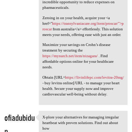
incredible opportunity to reduce expenses on
pharmaceuticals.
Zeroing in on your health, acquire your <a
href="
https://transylvaniacare.org/item/proscar/">p
roscar
from australia</a> effortlessly. This solution
meets your needs, offering ease with just an order.
Maximize your savings on Crohn’s disease
treatment by securing the
https://mynarch.net/item/nizagara/
. Find
affordable options online for your healthcare
needs.
Obtain [URL=
https://livinlifepc.com/levitra-20mg/
- buy levitra online[/URL - to manage your heart
health. Secure your supply now and improve
cardiovascular well-being without delay.
ofiadubidu
X-plore your alternatives for managing irregular
X-plore your alternatives for
heartbeat with proven solutions. Find out about
p
how