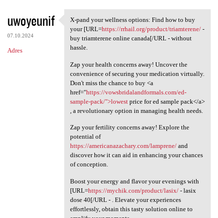
uwoyeunif
X-pand your wellness options: Find how to buy
X-pand your wellness options:
your [URL=
https://rrhail.org/product/triamterene/
-
07.10.2024
buy triamterene online canada[/URL - without
hassle.
Adres
Zap your health concerns away! Uncover the
convenience of securing your medication virtually.
Don't miss the chance to buy <a
href="
https://vowsbridalandformals.com/ed-
sample-pack/">lowest
price for ed sample pack</a>
, a revolutionary option in managing health needs.
Zap your fertility concerns away! Explore the
potential of
https://americanazachary.com/lamprene/
and
discover how it can aid in enhancing your chances
of conception.
Boost your energy and flavor your evenings with
[URL=
https://mychik.com/product/lasix/
- lasix
dose 40[/URL - . Elevate your experiences
effortlessly, obtain this tasty solution online to