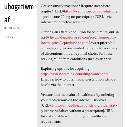
ubogatiwm
Got sensitivity reactions? Require immediate
Got sensitivity reactions?
respite? [URL=
https://wellnowuc.com/prednisone/
af
- prednisone 20 mg no prescription[/URL - via
internet for effective solution.
07.10.2024
Offering an effective solution for pain relief, our <a
Adres
href="
https://leadsforweed.com/prednisone-com-
lowest-price/">prednisone.com
lowest price</a>
comes highly recommended. Suitable for a variety
of discomforts, it is an optimal choice for those
seeking relief from conditions such as arthritis.
Exploring options for acquiring
https://uofeswimming.com/drug/vardenafil/
?
Discover how to obtain your prescription without
hassle via the internet.
Venture into the realm of healthcare by ordering
your medications on the internet. Discover
[URL=
https://ormondbeachflorida.org/vidalista/
-
purchase vidalista without a prescription[/URL -
for a affordable solution to your healthcare
requirements.