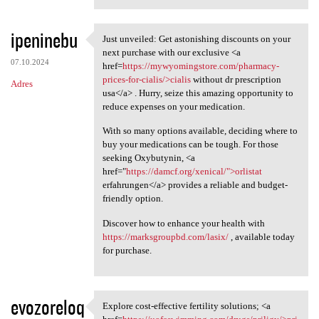
ipeninebu
Just unveiled: Get astonishing discounts on your
Just unveiled: Get
next purchase with our exclusive <a
07.10.2024
href=
https://mywyomingstore.com/pharmacy-
prices-for-cialis/>cialis
without dr prescription
Adres
usa</a> . Hurry, seize this amazing opportunity to
reduce expenses on your medication.
With so many options available, deciding where to
buy your medications can be tough. For those
seeking Oxybutynin, <a
href="
https://damcf.org/xenical/">orlistat
erfahrungen</a> provides a reliable and budget-
friendly option.
Discover how to enhance your health with
https://marksgroupbd.com/lasix/
, available today
for purchase.
evozoreloq
Explore cost-effective fertility solutions; <a
Explore cost-effective