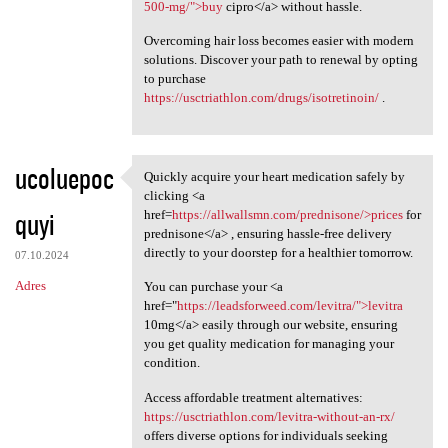
500-mg/">buy
cipro</a> without hassle.
Overcoming hair loss becomes easier with modern
solutions. Discover your path to renewal by opting
to purchase
https://usctriathlon.com/drugs/isotretinoin/
.
ucoluepoc
Quickly acquire your heart medication safely by
Quickly acquire your heart
clicking <a
quyi
href=
https://allwallsmn.com/prednisone/>prices
for
prednisone</a> , ensuring hassle-free delivery
directly to your doorstep for a healthier tomorrow.
07.10.2024
Adres
You can purchase your <a
href="
https://leadsforweed.com/levitra/">levitra
10mg</a> easily through our website, ensuring
you get quality medication for managing your
condition.
Access affordable treatment alternatives:
https://usctriathlon.com/levitra-without-an-rx/
offers diverse options for individuals seeking