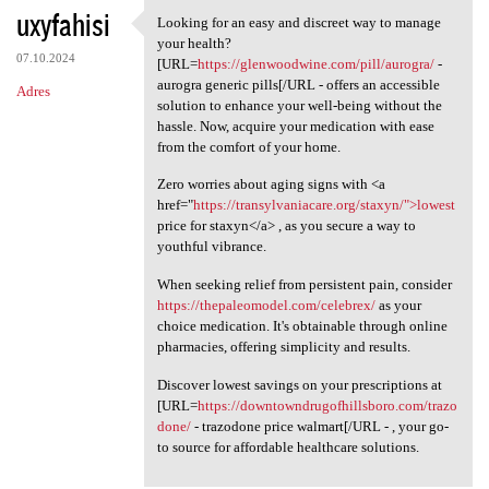
uxyfahisi
Looking for an easy and discreet way to manage
Looking for an easy and
your health?
07.10.2024
[URL=
https://glenwoodwine.com/pill/aurogra/
-
aurogra generic pills[/URL - offers an accessible
Adres
solution to enhance your well-being without the
hassle. Now, acquire your medication with ease
from the comfort of your home.
Zero worries about aging signs with <a
href="
https://transylvaniacare.org/staxyn/">lowest
price for staxyn</a> , as you secure a way to
youthful vibrance.
When seeking relief from persistent pain, consider
https://thepaleomodel.com/celebrex/
as your
choice medication. It's obtainable through online
pharmacies, offering simplicity and results.
Discover lowest savings on your prescriptions at
[URL=
https://downtowndrugofhillsboro.com/trazo
done/
- trazodone price walmart[/URL - , your go-
to source for affordable healthcare solutions.