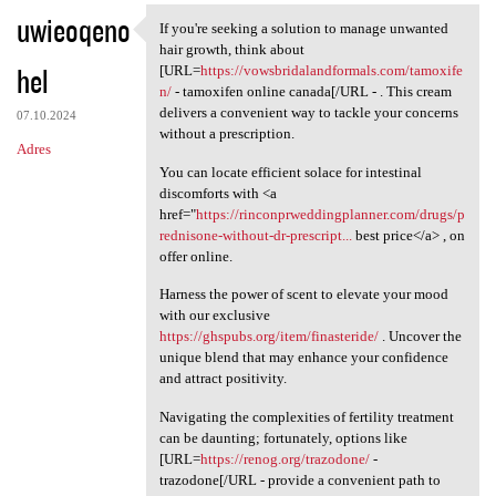
uwieoqeno
If you're seeking a solution to manage unwanted
If you're seeking a solution
hair growth, think about
hel
[URL=
https://vowsbridalandformals.com/tamoxife
n/
- tamoxifen online canada[/URL - . This cream
delivers a convenient way to tackle your concerns
07.10.2024
without a prescription.
Adres
You can locate efficient solace for intestinal
discomforts with <a
href="
https://rinconprweddingplanner.com/drugs/p
rednisone-without-dr-prescript...
best price</a> , on
offer online.
Harness the power of scent to elevate your mood
with our exclusive
https://ghspubs.org/item/finasteride/
. Uncover the
unique blend that may enhance your confidence
and attract positivity.
Navigating the complexities of fertility treatment
can be daunting; fortunately, options like
[URL=
https://renog.org/trazodone/
-
trazodone[/URL - provide a convenient path to