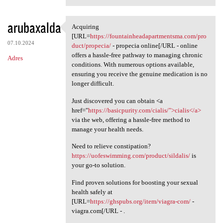
arubaxalda
Acquiring
Acquiring [URL=https:/
[URL=
https://fountainheadapartmentsma.com/pro
07.10.2024
duct/propecia/
- propecia online[/URL - online
offers a hassle-free pathway to managing chronic
Adres
conditions. With numerous options available,
ensuring you receive the genuine medication is no
longer difficult.
Just discovered you can obtain <a
href="
https://basicpurity.com/cialis/">cialis</a>
via the web, offering a hassle-free method to
manage your health needs.
Need to relieve constipation?
https://uofeswimming.com/product/sildalis/
is
your go-to solution.
Find proven solutions for boosting your sexual
health safely at
[URL=
https://ghspubs.org/item/viagra-com/
-
viagra.com[/URL - .