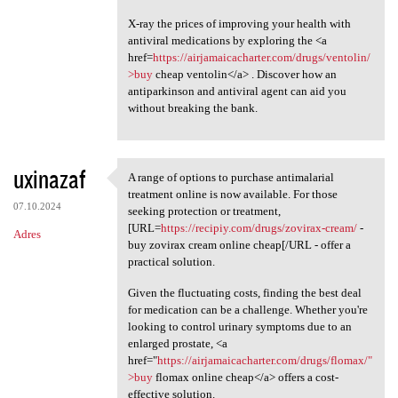
X-ray the prices of improving your health with
antiviral medications by exploring the <a
href=
https://airjamaicacharter.com/drugs/ventolin/
>buy
cheap ventolin</a> . Discover how an
antiparkinson and antiviral agent can aid you
without breaking the bank.
uxinazaf
A range of options to purchase antimalarial
A range of options to
treatment online is now available. For those
07.10.2024
seeking protection or treatment,
[URL=
https://recipiy.com/drugs/zovirax-cream/
-
Adres
buy zovirax cream online cheap[/URL - offer a
practical solution.
Given the fluctuating costs, finding the best deal
for medication can be a challenge. Whether you're
looking to control urinary symptoms due to an
enlarged prostate, <a
href="
https://airjamaicacharter.com/drugs/flomax/"
>buy
flomax online cheap</a> offers a cost-
effective solution.