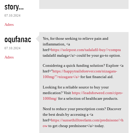
story...
07.10.2024
Adres
oqufanac
Yes, for those seeking to relieve pain and
Yes, for those seeking to
inflammation, <a
07.10.2024
href=
https://solepost.com/tadalafil-buy/>compra
tadalafil malaga</a> could be your go-to option.
Adres
Considering a quick funding solution? Explore <a
href="
https://happytrailsforever.com/nizagara-
100mg/">nizagara</a>
for fast financial aid.
Looking for a reliable source to buy your
medication? Visit
https://leadsforweed.com/cipro-
1000mg/
for a selection of healthcare products.
Need to reduce your prescription costs? Discover
the best deals by accessing a <a
href=
https://sunsethilltreefarm.com/prednisone/>h
ow
to get cheap prednisone</a> today.