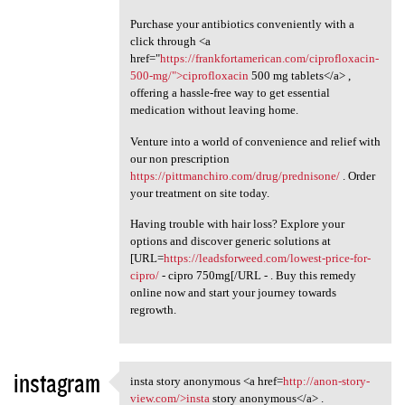
Purchase your antibiotics conveniently with a
click through <a
href="
https://frankfortamerican.com/ciprofloxacin-
500-mg/">ciprofloxacin
500 mg tablets</a> ,
offering a hassle-free way to get essential
medication without leaving home.
Venture into a world of convenience and relief with
our non prescription
https://pittmanchiro.com/drug/prednisone/
. Order
your treatment on site today.
Having trouble with hair loss? Explore your
options and discover generic solutions at
[URL=
https://leadsforweed.com/lowest-price-for-
cipro/
- cipro 750mg[/URL - . Buy this remedy
online now and start your journey towards
regrowth.
instagram
insta story anonymous <a href=
http://anon-story-
insta story anonymous <a href
view.com/>insta
story anonymous</a> .