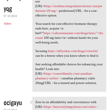
Need to enhance your
our
yqg
[URL=
https://northtacomapediatricdental.com/pre
dnisone-20-mg/
- prednisone[/URL - for a cost-
effective option.
07.10.2024
Adres
Your search for cost-effective hormone therapy
ends here; acquire <a
href="
https://cafeorestaurant.com/drugs/lasix/">dis
count
100 mg lasix</a> without hassle for your
well-being needs.
Securing
https://abbynkas.com/drugs/ventolin/
can be a breeze when you know where to find it.
Just seeking affordable choices for enhancing your
health? Look into
[URL=
https://center4family.com/canadian-
pharmacy-online/
- canadian pharmacy cialis
20mg[/URL - for a trusted and potent solution.
ocigayu
Zero in on affordability and convenience with
Zero in on affordability and
[URL=
https://heavenlyhappyhour.com/cialis/
-