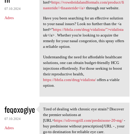
href=
https://vowsbridalandformals.com/product/fi
nasteride/>finasteride</a>
through our website.
07.10.2024
Adres
Have you been searching for an effective solution
to your nasal issues? Look no further than the <a
href="
https://bhtla.com/drug/vidalista/">vidalista
uk</a> . Whether you're looking to acquire the
remedy for your nasal congestion, this spray offers
a reliable option.
Understanding the need for affordable healthcare
solutions, one can obtain budget-friendly HCG
injections effortlessly. For those seeking to boost
their reproductive health,
https://bhtla.com/drug/vidalista/
offers a viable
option.
feqoxogiye
Tired of dealing with chronic eye strain? Discover
Tired of dealing with chronic
the premier solutions at
07.10.2024
[URL=
https://oliveogrill.com/prednisone-20-mg/
-
buy prednisone without prescription[/URL - , your
Adres
go-to destination for reliable eye care.