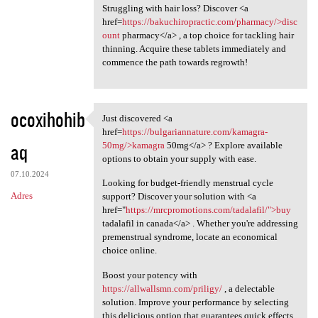
Struggling with hair loss? Discover <a
href=
https://bakuchiropractic.com/pharmacy/>disc
ount
pharmacy</a> , a top choice for tackling hair
thinning. Acquire these tablets immediately and
commence the path towards regrowth!
ocoxihohib
Just discovered <a
Just discovered <a href=https
href=
https://bulgariannature.com/kamagra-
aq
50mg/>kamagra
50mg</a> ? Explore available
options to obtain your supply with ease.
07.10.2024
Looking for budget-friendly menstrual cycle
Adres
support? Discover your solution with <a
href="
https://mrcpromotions.com/tadalafil/">buy
tadalafil in canada</a> . Whether you're addressing
premenstrual syndrome, locate an economical
choice online.
Boost your potency with
https://allwallsmn.com/priligy/
, a delectable
solution. Improve your performance by selecting
this delicious option that guarantees quick effects.