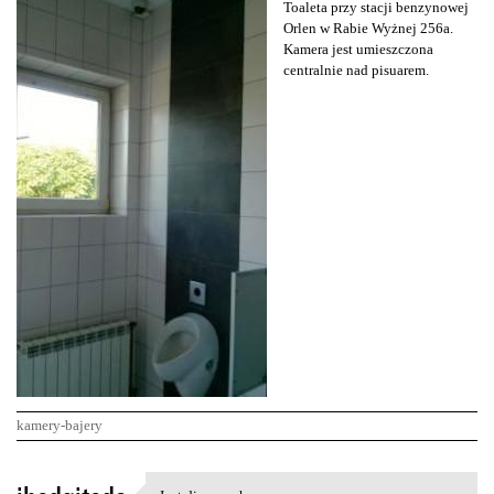
Toaleta przy stacji benzynowej
Orlen w Rabie Wyżnej 256a.
Kamera jest umieszczona
centralnie nad pisuarem.
kamery-bajery
K