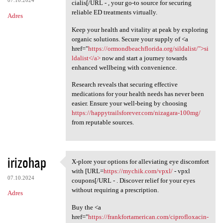
07.10.2024
cialis[/URL - , your go-to source for securing
reliable ED treatments virtually.
Adres
Keep your health and vitality at peak by exploring
organic solutions. Secure your supply of <a
href="
https://ormondbeachflorida.org/sildalist/">si
ldalist</a>
now and start a journey towards
enhanced wellbeing with convenience.
Research reveals that securing effective
medications for your health needs has never been
easier. Ensure your well-being by choosing
https://happytrailsforever.com/nizagara-100mg/
from reputable sources.
irizohap
X-plore your options for alleviating eye discomfort
X-plore your options for
with [URL=
https://mychik.com/vpxl/
- vpxl
07.10.2024
coupons[/URL - . Discover relief for your eyes
without requiring a prescription.
Adres
Buy the <a
href="
https://frankfortamerican.com/ciprofloxacin-