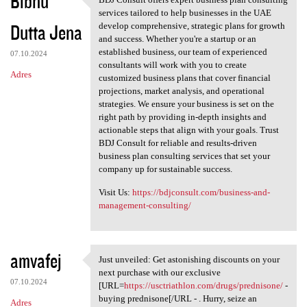
Bibhu
BDJ Consult offers expert
services tailored to help businesses in the UAE
Dutta Jena
develop comprehensive, strategic plans for growth
and success. Whether you're a startup or an
established business, our team of experienced
07.10.2024
consultants will work with you to create
Adres
customized business plans that cover financial
projections, market analysis, and operational
strategies. We ensure your business is set on the
right path by providing in-depth insights and
actionable steps that align with your goals. Trust
BDJ Consult for reliable and results-driven
business plan consulting services that set your
company up for sustainable success.
Visit Us:
https://bdjconsult.com/business-and-
management-consulting/
amvafej
Just unveiled: Get astonishing discounts on your
Just unveiled: Get
next purchase with our exclusive
07.10.2024
[URL=
https://usctriathlon.com/drugs/prednisone/
-
buying prednisone[/URL - . Hurry, seize an
Adres