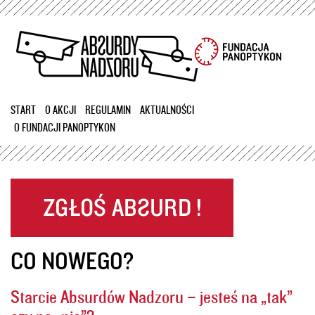
Przejdź
do
treści
START
O AKCJI
REGULAMIN
AKTUALNOŚCI
O FUNDACJI PANOPTYKON
CO NOWEGO?
Starcie Absurdów Nadzoru – jesteś na „tak”