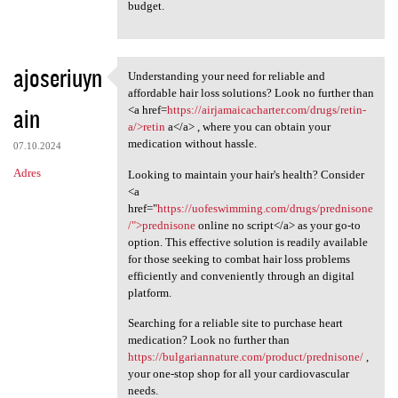
budget.
ajoseriuyn
Understanding your need for reliable and
Understanding your need for
affordable hair loss solutions? Look no further than
ain
<a href=
https://airjamaicacharter.com/drugs/retin-
a/>retin
a</a> , where you can obtain your
medication without hassle.
07.10.2024
Adres
Looking to maintain your hair's health? Consider
<a
href="
https://uofeswimming.com/drugs/prednisone
/">prednisone
online no script</a> as your go-to
option. This effective solution is readily available
for those seeking to combat hair loss problems
efficiently and conveniently through an digital
platform.
Searching for a reliable site to purchase heart
medication? Look no further than
https://bulgariannature.com/product/prednisone/
,
your one-stop shop for all your cardiovascular
needs.