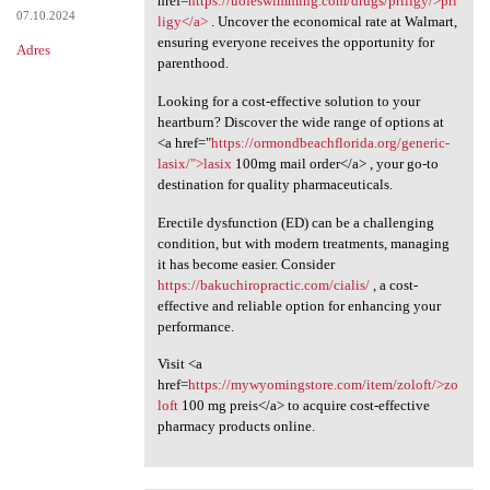
href=
https://uofeswimming.com/drugs/priligy/>pri
07.10.2024
ligy</a>
. Uncover the economical rate at Walmart,
ensuring everyone receives the opportunity for
Adres
parenthood.
Looking for a cost-effective solution to your
heartburn? Discover the wide range of options at
<a href="
https://ormondbeachflorida.org/generic-
lasix/">lasix
100mg mail order</a> , your go-to
destination for quality pharmaceuticals.
Erectile dysfunction (ED) can be a challenging
condition, but with modern treatments, managing
it has become easier. Consider
https://bakuchiropractic.com/cialis/
, a cost-
effective and reliable option for enhancing your
performance.
Visit <a
href=
https://mywyomingstore.com/item/zoloft/>zo
loft
100 mg preis</a> to acquire cost-effective
pharmacy products online.