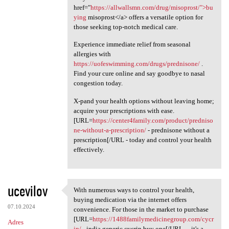
href="
https://allwallsmn.com/drug/misoprost/">bu
ying
misoprost</a> offers a versatile option for
those seeking top-notch medical care.
Experience immediate relief from seasonal
allergies with
https://uofeswimming.com/drugs/prednisone/
.
Find your cure online and say goodbye to nasal
congestion today.
X-pand your health options without leaving home;
acquire your prescriptions with ease.
[URL=
https://center4family.com/product/predniso
ne-without-a-prescription/
- prednisone without a
prescription[/URL - today and control your health
effectively.
ucevilov
With numerous ways to control your health,
With numerous ways to control
buying medication via the internet offers
07.10.2024
convenience. For those in the market to purchase
[URL=
https://1488familymedicinegroup.com/cycr
Adres
in/
- india generic cycrin buy one[/URL - , it's a