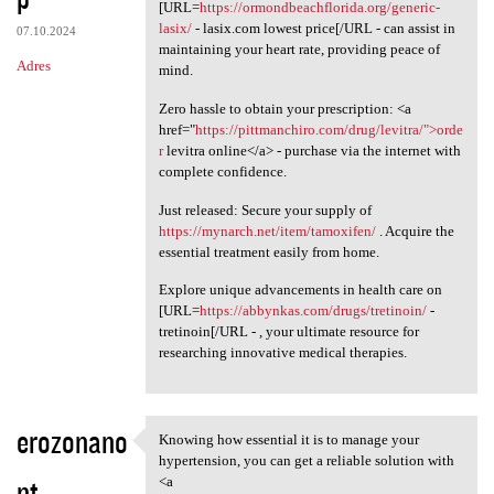
[URL=
https://ormondbeachflorida.org/generic-
lasix/
- lasix.com lowest price[/URL - can assist in
07.10.2024
maintaining your heart rate, providing peace of
Adres
mind.
Zero hassle to obtain your prescription: <a
href="
https://pittmanchiro.com/drug/levitra/">orde
r
levitra online</a> - purchase via the internet with
complete confidence.
Just released: Secure your supply of
https://mynarch.net/item/tamoxifen/
. Acquire the
essential treatment easily from home.
Explore unique advancements in health care on
[URL=
https://abbynkas.com/drugs/tretinoin/
-
tretinoin[/URL - , your ultimate resource for
researching innovative medical therapies.
erozonano
Knowing how essential it is to manage your
Knowing how essential it is
hypertension, you can get a reliable solution with
nt
<a