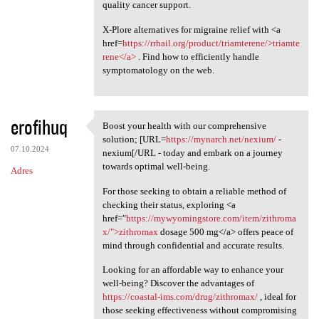
quality cancer support.
X-Plore alternatives for migraine relief with <a
href=
https://rrhail.org/product/triamterene/>triamte
rene</a>
. Find how to efficiently handle
symptomatology on the web.
erofihuq
Boost your health with our comprehensive
Boost your health with our
solution; [URL=
https://mynarch.net/nexium/
-
07.10.2024
nexium[/URL - today and embark on a journey
towards optimal well-being.
Adres
For those seeking to obtain a reliable method of
checking their status, exploring <a
href="
https://mywyomingstore.com/item/zithroma
x/">zithromax
dosage 500 mg</a> offers peace of
mind through confidential and accurate results.
Looking for an affordable way to enhance your
well-being? Discover the advantages of
https://coastal-ims.com/drug/zithromax/
, ideal for
those seeking effectiveness without compromising