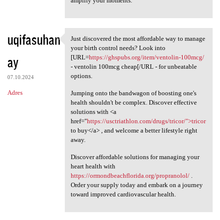
amplify your moments.
uqifasuhan
Just discovered the most affordable way to manage
Just discovered the most
your birth control needs? Look into
ay
[URL=
https://ghspubs.org/item/ventolin-100mcg/
- ventolin 100mcg cheap[/URL - for unbeatable
options.
07.10.2024
Adres
Jumping onto the bandwagon of boosting one's
health shouldn't be complex. Discover effective
solutions with <a
href="
https://usctriathlon.com/drugs/tricor/">tricor
to buy</a> , and welcome a better lifestyle right
away.
Discover affordable solutions for managing your
heart health with
https://ormondbeachflorida.org/propranolol/
.
Order your supply today and embark on a journey
toward improved cardiovascular health.