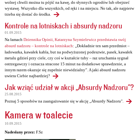
wolnej chwili można tu pójść na kawę, do słynnych ogrodów lub obejrzeć
wystawę. Wszystko dla wszystkich, od ręki i na miejscu. No tak, ale najpierw
trzeba się dostać do środka.
Kontrole na lotniskach i absurdy nadzoru
01.09.2015
Na łamach
Dziennika Opinii, Katarzyna Szymielewicz przedstawia swój
absurd nadzoru – kontrole na lotniskach
: „Dokładnie ten sam przedmiot –
ładowarka, kawałek kabla, but na podwyższonej podeszwie, pasek, kawałek
metalu gdzieś przy ciele, czy coś w kształcie tuby – raz uruchamia sygnał
ostrzegawczy i oznacza stracone 15 minut na dodatkowe sprawdzenie, a
innym razem okazuje się zupełnie niewidzialny”. A jaki absurd nadzoru
uwiera Ciebie najbardziej?
Jak wziąć udział w akcji „Absurdy Nadzoru"?
25.08.2015
Poznaj 5 sposobów na zaangażowanie się w akcję „Absurdy Nadzoru".
Kamera w toalecie
10.09.2015
Nadesłany przez:
F.Sz