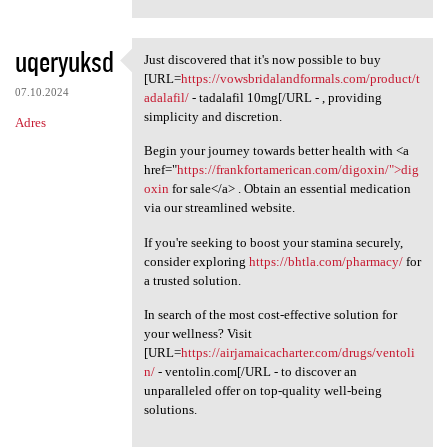
uqeryuksd
Just discovered that it's now possible to buy
Just discovered that it's now
[URL=
https://vowsbridalandformals.com/product/t
07.10.2024
adalafil/
- tadalafil 10mg[/URL - , providing
simplicity and discretion.
Adres
Begin your journey towards better health with <a
href="
https://frankfortamerican.com/digoxin/">dig
oxin
for sale</a> . Obtain an essential medication
via our streamlined website.
If you're seeking to boost your stamina securely,
consider exploring
https://bhtla.com/pharmacy/
for
a trusted solution.
In search of the most cost-effective solution for
your wellness? Visit
[URL=
https://airjamaicacharter.com/drugs/ventoli
n/
- ventolin.com[/URL - to discover an
unparalleled offer on top-quality well-being
solutions.