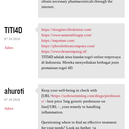
obtain necessary pharmaceuticals through the
internet.
TITI4D
https://douglasvilledentist.com/
https://douglasvilledentist
https://www.samuraibizgrp.com/
07.10.2024
https://mqoman.com/
https://phowlerboatcompany.com/
Adres
https://www.desarempung.id/
TITI4D adalah situs bandar togel online terpercaya
di Indonesia. Mereka menyediakan berbagai jenis
permainan togel 4D.
ahuroti
Keep your well-being in check with
Keep your well-being in check
[URL=
https://uofeswimming.com/drugs/prednison
07.10.2024
e/
- best price 5mg generic prednisone on
line[/URL - , your remedy to handling
Adres
inflammation.
Questioning where to find an effective treatment
for your needs? Look no further. <a