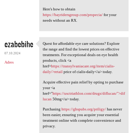
Here's how to obtain
https://bayridersgroup.com/propecia/
for your
needs without an RX.
ezabebihe
Quest for affordable eye care solutions? Explore
Quest for affordable eye care
the range and find the lowest prices on effective
07.10.2024
treatments. For exceptional deals on eye health
products, click <a
Adres
href=
https://transylvaniacare.org/item/cialis-
daily/>retail
price of cialis-daily</a> today.
Acquire effective pain relief by opting to purchase
your <a
href="
https://usctriathlon.com/drugs/diflucan/">dif
lucan
50mg</a> today.
Purchasing
https://ghspubs.org/priligy/
has never
been easier, ensuring you acquire your essential
treatment online with complete convenience and
privacy.