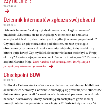
czy na „nie”?
03.10.2015
Dziennik Internautów zgłasza swój absurd
08.09.2015
Dziennik Internautów dołączył się do naszej akcji i zgłosił nam swój
przykład: „Oburzamy się na inwigilację w internecie, na działania
amerykańskich służb, ale co wiemy o inwigilacji na własnym podwórku?
Czy myślałeś, że gdy stoisz sobie pod blokiem, możesz być ciągle
obserwowany np. przez człowieka ze straży miejskiej, który siedzi przy
biurku i pije kawę? Czy myślałeś, ile naprawdę kamer może być w Twojej
okolicy? A może spojrzysz na mapkę, która może to ukazywać?”. Polecamy
artykuł Marcina Maja:
Ktoś nasikał pod kamerą, czyli inwigilacja z
perspektywy własnego podwórka
.
Checkpoint BUW
08.09.2015
Biblioteka Uniwersytecka w Warszawie. Jedna z najważniejszych bibliotek
akademickich w stolicy. Codziennie przewijają się przez nią setki studentów,
doktorantów i pracowników naukowych. Są również pasjonaci, samodzielni
badacze i warszawiacy, którzy poszukują niedostępnych gdzie indziej
pozycji. Wycieczka po mieście bez wizyty w BUW-ie też się nie liczy. W