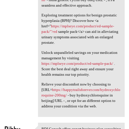
seamless and effective approach.
Exploring treatment options for benign prostatic
hyperplasia (BPH)? Discover how <a
href="
https://mplseye.com/product/ed-sample-
pack/">ed
sample pack</a> can aid in alleviating
urinary symptoms associated with an enlarged
prostate.
Unlock unparalleled savings on your medication
management by visiting
https://mplseye.com/product/ed-sample-pack/
.
Score the best deal right away and ensure your
health remains our top priority.
Relieve your discomfort now by choosing to
[URL=
https://happytrailsforever.com/hydroxychlo
roquine-200mg/
- buy hydroxychloroquine in
beijing[/URL - , or opt for an different option to
address your condition via the web.
BDJ Consult offers expert business plan consulting