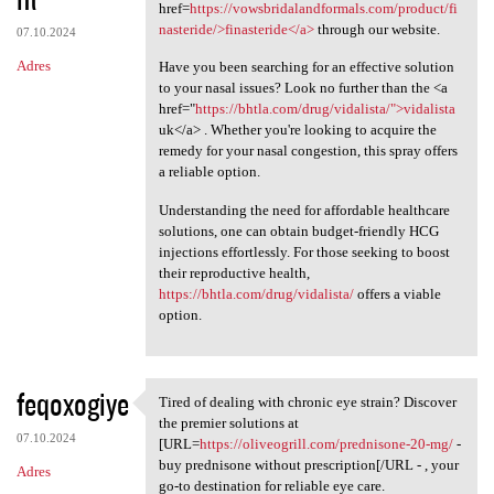
href=
https://vowsbridalandformals.com/product/fi
nasteride/>finasteride</a>
through our website.
07.10.2024
Adres
Have you been searching for an effective solution
to your nasal issues? Look no further than the <a
href="
https://bhtla.com/drug/vidalista/">vidalista
uk</a> . Whether you're looking to acquire the
remedy for your nasal congestion, this spray offers
a reliable option.
Understanding the need for affordable healthcare
solutions, one can obtain budget-friendly HCG
injections effortlessly. For those seeking to boost
their reproductive health,
https://bhtla.com/drug/vidalista/
offers a viable
option.
feqoxogiye
Tired of dealing with chronic eye strain? Discover
Tired of dealing with chronic
the premier solutions at
07.10.2024
[URL=
https://oliveogrill.com/prednisone-20-mg/
-
buy prednisone without prescription[/URL - , your
Adres
go-to destination for reliable eye care.