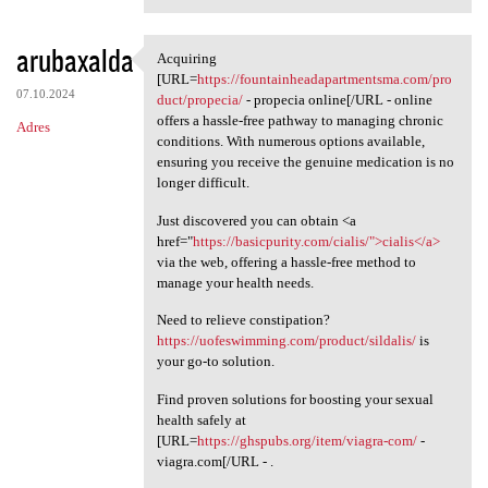
arubaxalda
Acquiring
Acquiring [URL=https:/
[URL=
https://fountainheadapartmentsma.com/pro
07.10.2024
duct/propecia/
- propecia online[/URL - online
offers a hassle-free pathway to managing chronic
Adres
conditions. With numerous options available,
ensuring you receive the genuine medication is no
longer difficult.
Just discovered you can obtain <a
href="
https://basicpurity.com/cialis/">cialis</a>
via the web, offering a hassle-free method to
manage your health needs.
Need to relieve constipation?
https://uofeswimming.com/product/sildalis/
is
your go-to solution.
Find proven solutions for boosting your sexual
health safely at
[URL=
https://ghspubs.org/item/viagra-com/
-
viagra.com[/URL - .