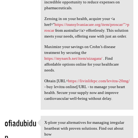
incredible opportunity to reduce expenses on
pharmaceuticals.
Zeroing in on your health, acquire your <a
href="
https://transylvaniacare.org/item/proscar/">p
roscar
from australia</a> effortlessly. This solution
meets your needs, offering ease with just an order.
Maximize your savings on Crohn’s disease
treatment by securing the
https://mynarch.net/item/nizagara/
. Find
affordable options online for your healthcare
needs.
Obtain [URL=
https://livinlifepc.com/levitra-20mg/
- buy levitra online[/URL - to manage your heart
health. Secure your supply now and improve
cardiovascular well-being without delay.
ofiadubidu
X-plore your alternatives for managing irregular
X-plore your alternatives for
heartbeat with proven solutions. Find out about
p
how