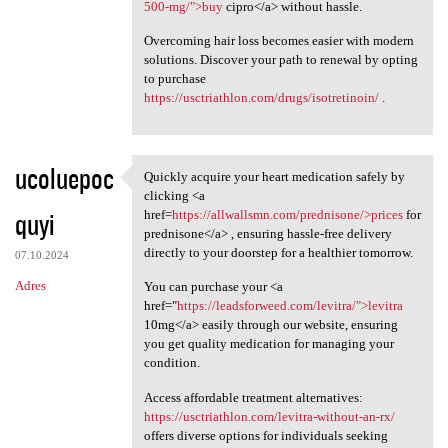
500-mg/">buy
cipro</a> without hassle.
Overcoming hair loss becomes easier with modern
solutions. Discover your path to renewal by opting
to purchase
https://usctriathlon.com/drugs/isotretinoin/
.
ucoluepoc
Quickly acquire your heart medication safely by
Quickly acquire your heart
clicking <a
quyi
href=
https://allwallsmn.com/prednisone/>prices
for
prednisone</a> , ensuring hassle-free delivery
directly to your doorstep for a healthier tomorrow.
07.10.2024
Adres
You can purchase your <a
href="
https://leadsforweed.com/levitra/">levitra
10mg</a> easily through our website, ensuring
you get quality medication for managing your
condition.
Access affordable treatment alternatives:
https://usctriathlon.com/levitra-without-an-rx/
offers diverse options for individuals seeking