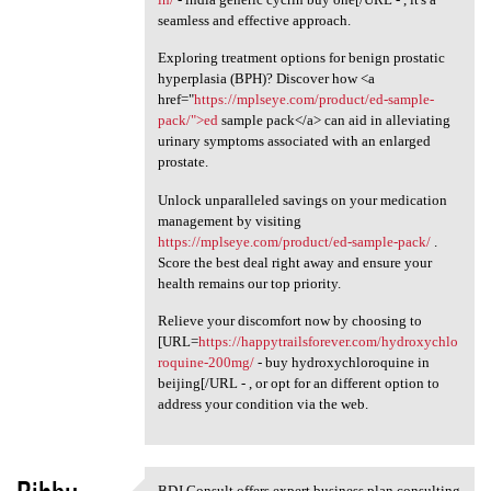
seamless and effective approach.
Exploring treatment options for benign prostatic
hyperplasia (BPH)? Discover how <a
href="
https://mplseye.com/product/ed-sample-
pack/">ed
sample pack</a> can aid in alleviating
urinary symptoms associated with an enlarged
prostate.
Unlock unparalleled savings on your medication
management by visiting
https://mplseye.com/product/ed-sample-pack/
.
Score the best deal right away and ensure your
health remains our top priority.
Relieve your discomfort now by choosing to
[URL=
https://happytrailsforever.com/hydroxychlo
roquine-200mg/
- buy hydroxychloroquine in
beijing[/URL - , or opt for an different option to
address your condition via the web.
BDJ Consult offers expert business plan consulting