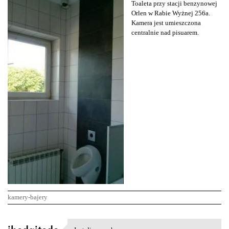
Toaleta przy stacji benzynowej
Orlen w Rabie Wyżnej 256a.
Kamera jest umieszczona
centralnie nad pisuarem.
kamery-bajery
K