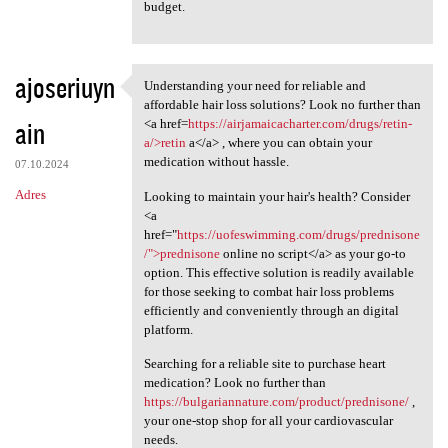
budget.
ajoseriuyn
Understanding your need for reliable and
Understanding your need for
affordable hair loss solutions? Look no further than
ain
<a href=
https://airjamaicacharter.com/drugs/retin-
a/>retin
a</a> , where you can obtain your
medication without hassle.
07.10.2024
Adres
Looking to maintain your hair's health? Consider
<a
href="
https://uofeswimming.com/drugs/prednisone
/">prednisone
online no script</a> as your go-to
option. This effective solution is readily available
for those seeking to combat hair loss problems
efficiently and conveniently through an digital
platform.
Searching for a reliable site to purchase heart
medication? Look no further than
https://bulgariannature.com/product/prednisone/
,
your one-stop shop for all your cardiovascular
needs.