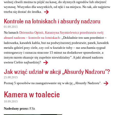
wolnej chwili można tu pójść na kawę, do słynnych ogrodów lub obejrzeć
wystawę. Wszystko dla wszystkich, od ręki i na miejscu. No tak, ale najpierw
trzeba się dostać do środka.
Kontrole na lotniskach i absurdy nadzoru
01.09.2015
Na łamach
Dziennika Opinii, Katarzyna Szymielewicz przedstawia swój
absurd nadzoru – kontrole na lotniskach
: „Dokładnie ten sam przedmiot –
ładowarka, kawałek kabla, but na podwyższonej podeszwie, pasek, kawałek
metalu gdzieś przy ciele, czy coś w kształcie tuby – raz uruchamia sygnał
ostrzegawczy i oznacza stracone 15 minut na dodatkowe sprawdzenie, a
innym razem okazuje się zupełnie niewidzialny”. A jaki absurd nadzoru
uwiera Ciebie najbardziej?
Jak wziąć udział w akcji „Absurdy Nadzoru"?
25.08.2015
Poznaj 5 sposobów na zaangażowanie się w akcję „Absurdy Nadzoru".
Kamera w toalecie
10.09.2015
Nadesłany przez:
F.Sz