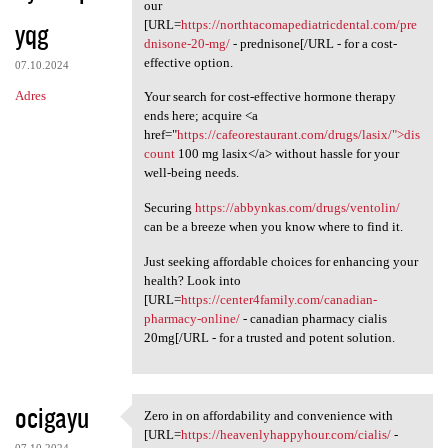
Need to enhance your
our
yqg
[URL=
https://northtacomapediatricdental.com/pre
dnisone-20-mg/
- prednisone[/URL - for a cost-
effective option.
07.10.2024
Adres
Your search for cost-effective hormone therapy
ends here; acquire <a
href="
https://cafeorestaurant.com/drugs/lasix/">dis
count
100 mg lasix</a> without hassle for your
well-being needs.
Securing
https://abbynkas.com/drugs/ventolin/
can be a breeze when you know where to find it.
Just seeking affordable choices for enhancing your
health? Look into
[URL=
https://center4family.com/canadian-
pharmacy-online/
- canadian pharmacy cialis
20mg[/URL - for a trusted and potent solution.
ocigayu
Zero in on affordability and convenience with
Zero in on affordability and
[URL=
https://heavenlyhappyhour.com/cialis/
-