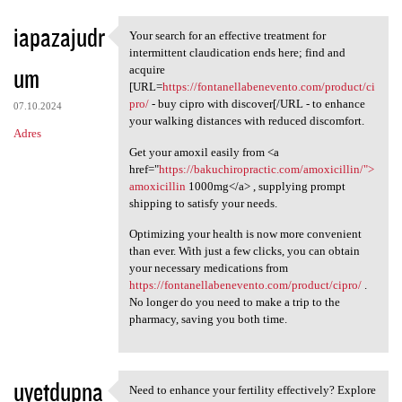
iapazajudr
Your search for an effective treatment for
Your search for an effective
intermittent claudication ends here; find and
um
acquire
[URL=
https://fontanellabenevento.com/product/ci
pro/
- buy cipro with discover[/URL - to enhance
07.10.2024
your walking distances with reduced discomfort.
Adres
Get your amoxil easily from <a
href="
https://bakuchiropractic.com/amoxicillin/">
amoxicillin
1000mg</a> , supplying prompt
shipping to satisfy your needs.
Optimizing your health is now more convenient
than ever. With just a few clicks, you can obtain
your necessary medications from
https://fontanellabenevento.com/product/cipro/
.
No longer do you need to make a trip to the
pharmacy, saving you both time.
uyetdupna
Need to enhance your fertility effectively? Explore