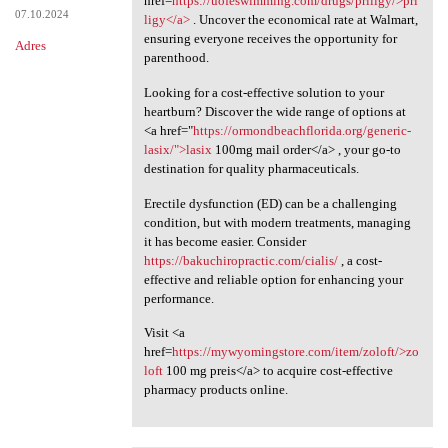
href=
https://uofeswimming.com/drugs/priligy/>pri
07.10.2024
ligy</a>
. Uncover the economical rate at Walmart,
ensuring everyone receives the opportunity for
Adres
parenthood.
Looking for a cost-effective solution to your
heartburn? Discover the wide range of options at
<a href="
https://ormondbeachflorida.org/generic-
lasix/">lasix
100mg mail order</a> , your go-to
destination for quality pharmaceuticals.
Erectile dysfunction (ED) can be a challenging
condition, but with modern treatments, managing
it has become easier. Consider
https://bakuchiropractic.com/cialis/
, a cost-
effective and reliable option for enhancing your
performance.
Visit <a
href=
https://mywyomingstore.com/item/zoloft/>zo
loft
100 mg preis</a> to acquire cost-effective
pharmacy products online.