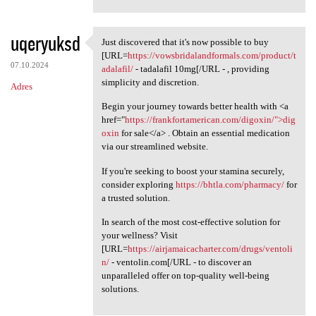
uqeryuksd
Just discovered that it's now possible to buy
Just discovered that it's now
[URL=
https://vowsbridalandformals.com/product/t
07.10.2024
adalafil/
- tadalafil 10mg[/URL - , providing
simplicity and discretion.
Adres
Begin your journey towards better health with <a
href="
https://frankfortamerican.com/digoxin/">dig
oxin
for sale</a> . Obtain an essential medication
via our streamlined website.
If you're seeking to boost your stamina securely,
consider exploring
https://bhtla.com/pharmacy/
for
a trusted solution.
In search of the most cost-effective solution for
your wellness? Visit
[URL=
https://airjamaicacharter.com/drugs/ventoli
n/
- ventolin.com[/URL - to discover an
unparalleled offer on top-quality well-being
solutions.