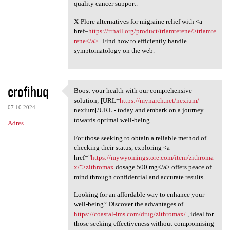
quality cancer support.
X-Plore alternatives for migraine relief with <a
href=
https://rrhail.org/product/triamterene/>triamte
rene</a>
. Find how to efficiently handle
symptomatology on the web.
erofihuq
Boost your health with our comprehensive
Boost your health with our
solution; [URL=
https://mynarch.net/nexium/
-
07.10.2024
nexium[/URL - today and embark on a journey
towards optimal well-being.
Adres
For those seeking to obtain a reliable method of
checking their status, exploring <a
href="
https://mywyomingstore.com/item/zithroma
x/">zithromax
dosage 500 mg</a> offers peace of
mind through confidential and accurate results.
Looking for an affordable way to enhance your
well-being? Discover the advantages of
https://coastal-ims.com/drug/zithromax/
, ideal for
those seeking effectiveness without compromising