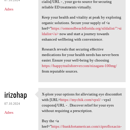
07.10.2024
cialis[/URL - , your go-to source for securing
reliable ED treatments virtually.
Adres
Keep your health and vitality at peak by exploring
organic solutions. Secure your supply of <a
href="
https://ormondbeachflorida.org/sildalist/">si
ldalist</a>
now and start a journey towards
enhanced wellbeing with convenience.
Research reveals that securing effective
medications for your health needs has never been
easier. Ensure your well-being by choosing
https://happytrailsforever.com/nizagara-100mg/
from reputable sources.
irizohap
X-plore your options for alleviating eye discomfort
X-plore your options for
with [URL=
https://mychik.com/vpxl/
- vpxl
07.10.2024
coupons[/URL - . Discover relief for your eyes
without requiring a prescription.
Adres
Buy the <a
href="
https://frankfortamerican.com/ciprofloxacin-