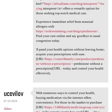
href="
https://allwallsmn.com/drug/misoprost/">bu
ying
misoprost</a> offers a versatile option for
those seeking top-notch medical care.
Experience immediate relief from seasonal
allergies with
https://uofeswimming.com/drugs/prednisone/
.
Find your cure online and say goodbye to nasal
congestion today.
X-pand your health options without leaving home;
acquire your prescriptions with ease.
[URL=
https://center4family.com/product/predniso
ne-without-a-prescription/
- prednisone without a
prescription[/URL - today and control your health
effectively.
ucevilov
With numerous ways to control your health,
With numerous ways to control
buying medication via the internet offers
07.10.2024
convenience. For those in the market to purchase
[URL=
https://1488familymedicinegroup.com/cycr
Adres
in/
- india generic cycrin buy one[/URL - , it's a