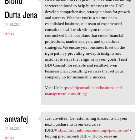
Bibhu
BDJ Consult offers expert
services tailored to help businesses in the UAE
Dutta Jena
develop comprehensive, strategic plans for growth
and success. Whether you're a startup or an
established business, our team of experienced
07.10.2024
consultants will work with you to create
Adres
customized business plans that cover financial
projections, market analysis, and operational
strategies. We ensure your business is set on the
right path by providing in-depth insights and
actionable steps that align with your goals. Trust
BDJ Consult for reliable and results-driven
business plan consulting services that set your
company up for sustainable success.
Visit Us:
https://bdjconsult.com/business-and-
management-consulting/
amvafej
Just unveiled: Get astonishing discounts on your
Just unveiled: Get
next purchase with our exclusive
07.10.2024
[URL=
https://usctriathlon.com/drugs/prednisone/
-
buying prednisone[/URL - . Hurry, seize an
Adres