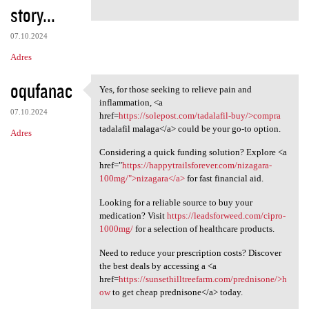
story...
07.10.2024
Adres
oqufanac
Yes, for those seeking to relieve pain and
Yes, for those seeking to
inflammation, <a
07.10.2024
href=
https://solepost.com/tadalafil-buy/>compra
tadalafil malaga</a> could be your go-to option.
Adres
Considering a quick funding solution? Explore <a
href="
https://happytrailsforever.com/nizagara-
100mg/">nizagara</a>
for fast financial aid.
Looking for a reliable source to buy your
medication? Visit
https://leadsforweed.com/cipro-
1000mg/
for a selection of healthcare products.
Need to reduce your prescription costs? Discover
the best deals by accessing a <a
href=
https://sunsethilltreefarm.com/prednisone/>h
ow
to get cheap prednisone</a> today.