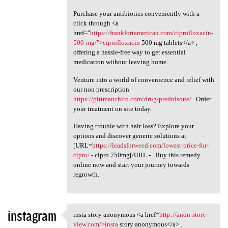
Purchase your antibiotics conveniently with a
click through <a
href="
https://frankfortamerican.com/ciprofloxacin-
500-mg/">ciprofloxacin
500 mg tablets</a> ,
offering a hassle-free way to get essential
medication without leaving home.
Venture into a world of convenience and relief with
our non prescription
https://pittmanchiro.com/drug/prednisone/
. Order
your treatment on site today.
Having trouble with hair loss? Explore your
options and discover generic solutions at
[URL=
https://leadsforweed.com/lowest-price-for-
cipro/
- cipro 750mg[/URL - . Buy this remedy
online now and start your journey towards
regrowth.
instagram
insta story anonymous <a href=
http://anon-story-
insta story anonymous <a href
view.com/>insta
story anonymous</a> .