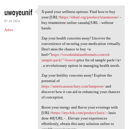
uwoyeunif
X-pand your wellness options: Find how to buy
X-pand your wellness options:
your [URL=
https://rrhail.org/product/triamterene/
-
07.10.2024
buy triamterene online canada[/URL - without
hassle.
Adres
Zap your health concerns away! Uncover the
convenience of securing your medication virtually.
Don't miss the chance to buy <a
href="
https://vowsbridalandformals.com/ed-
sample-pack/">lowest
price for ed sample pack</a>
, a revolutionary option in managing health needs.
Zap your fertility concerns away! Explore the
potential of
https://americanazachary.com/lamprene/
and
discover how it can aid in enhancing your chances
of conception.
Boost your energy and flavor your evenings with
[URL=
https://mychik.com/product/lasix/
- lasix
dose 40[/URL - . Elevate your experiences
effortlessly, obtain this tasty solution online to