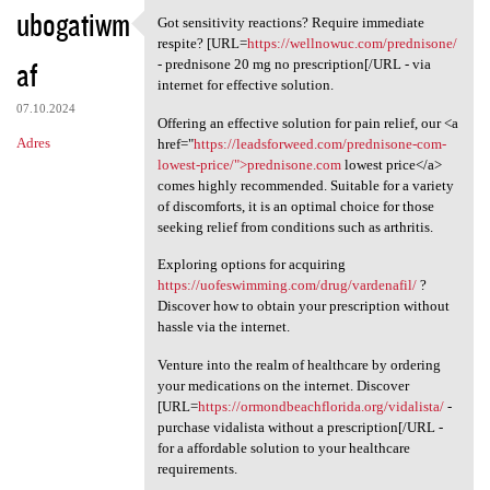
ubogatiwm
Got sensitivity reactions? Require immediate
Got sensitivity reactions?
respite? [URL=
https://wellnowuc.com/prednisone/
af
- prednisone 20 mg no prescription[/URL - via
internet for effective solution.
07.10.2024
Offering an effective solution for pain relief, our <a
Adres
href="
https://leadsforweed.com/prednisone-com-
lowest-price/">prednisone.com
lowest price</a>
comes highly recommended. Suitable for a variety
of discomforts, it is an optimal choice for those
seeking relief from conditions such as arthritis.
Exploring options for acquiring
https://uofeswimming.com/drug/vardenafil/
?
Discover how to obtain your prescription without
hassle via the internet.
Venture into the realm of healthcare by ordering
your medications on the internet. Discover
[URL=
https://ormondbeachflorida.org/vidalista/
-
purchase vidalista without a prescription[/URL -
for a affordable solution to your healthcare
requirements.