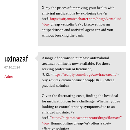
X-ray the prices of improving your health with
antiviral medications by exploring the <a
href=
https://airjamaicacharter.com/drugs/ventolin/
>buy
cheap ventolin</a> . Discover how an
antiparkinson and antiviral agent can aid you
without breaking the bank.
uxinazaf
A range of options to purchase antimalarial
A range of options to
treatment online is now available. For those
07.10.2024
seeking protection or treatment,
[URL=
https://recipiy.com/drugs/zovirax-cream/
-
Adres
buy zovirax cream online cheap[/URL - offer a
practical solution.
Given the fluctuating costs, finding the best deal
for medication can be a challenge. Whether you're
looking to control urinary symptoms due to an
enlarged prostate, <a
href="
https://airjamaicacharter.com/drugs/flomax/"
>buy
flomax online cheap</a> offers a cost-
effective solution.