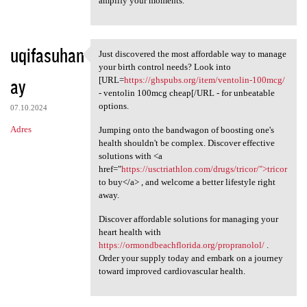
amplify your moments.
uqifasuhan
Just discovered the most affordable way to manage
Just discovered the most
your birth control needs? Look into
ay
[URL=
https://ghspubs.org/item/ventolin-100mcg/
- ventolin 100mcg cheap[/URL - for unbeatable
options.
07.10.2024
Adres
Jumping onto the bandwagon of boosting one's
health shouldn't be complex. Discover effective
solutions with <a
href="
https://usctriathlon.com/drugs/tricor/">tricor
to buy</a> , and welcome a better lifestyle right
away.
Discover affordable solutions for managing your
heart health with
https://ormondbeachflorida.org/propranolol/
.
Order your supply today and embark on a journey
toward improved cardiovascular health.