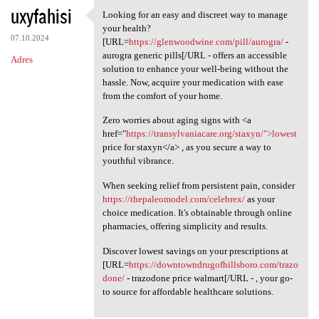
uxyfahisi
Looking for an easy and discreet way to manage
Looking for an easy and
your health?
07.10.2024
[URL=
https://glenwoodwine.com/pill/aurogra/
-
aurogra generic pills[/URL - offers an accessible
Adres
solution to enhance your well-being without the
hassle. Now, acquire your medication with ease
from the comfort of your home.
Zero worries about aging signs with <a
href="
https://transylvaniacare.org/staxyn/">lowest
price for staxyn</a> , as you secure a way to
youthful vibrance.
When seeking relief from persistent pain, consider
https://thepaleomodel.com/celebrex/
as your
choice medication. It's obtainable through online
pharmacies, offering simplicity and results.
Discover lowest savings on your prescriptions at
[URL=
https://downtowndrugofhillsboro.com/trazo
done/
- trazodone price walmart[/URL - , your go-
to source for affordable healthcare solutions.