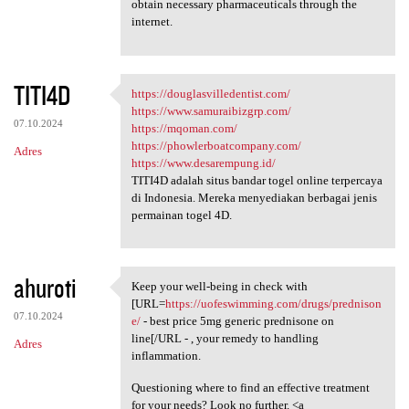
obtain necessary pharmaceuticals through the
internet.
TITI4D
https://douglasvilledentist.com/
https://douglasvilledentist
https://www.samuraibizgrp.com/
07.10.2024
https://mqoman.com/
https://phowlerboatcompany.com/
Adres
https://www.desarempung.id/
TITI4D adalah situs bandar togel online terpercaya
di Indonesia. Mereka menyediakan berbagai jenis
permainan togel 4D.
ahuroti
Keep your well-being in check with
Keep your well-being in check
[URL=
https://uofeswimming.com/drugs/prednison
07.10.2024
e/
- best price 5mg generic prednisone on
line[/URL - , your remedy to handling
Adres
inflammation.
Questioning where to find an effective treatment
for your needs? Look no further. <a