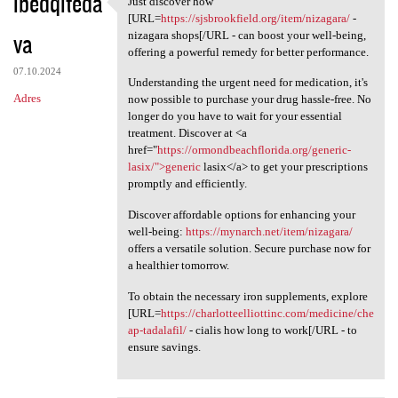
ibedqiteda
Just discover how
Just discover how [URL=https:
o
[URL=
https://sjsbrookfield.org/item/nizagara/
-
va
m
nizagara shops[/URL - can boost your well-being,
offering a powerful remedy for better performance.
e
07.10.2024
Understanding the urgent need for medication, it's
n
Adres
now possible to purchase your drug hassle-free. No
t
longer do you have to wait for your essential
treatment. Discover at <a
a
href="
https://ormondbeachflorida.org/generic-
r
lasix/">generic
lasix</a> to get your prescriptions
promptly and efficiently.
z
e
Discover affordable options for enhancing your
well-being:
https://mynarch.net/item/nizagara/
offers a versatile solution. Secure purchase now for
a healthier tomorrow.
To obtain the necessary iron supplements, explore
[URL=
https://charlotteelliottinc.com/medicine/che
ap-tadalafil/
- cialis how long to work[/URL - to
ensure savings.