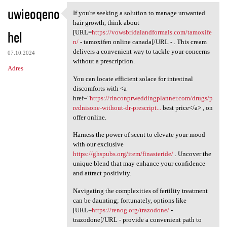
uwieoqeno
If you're seeking a solution to manage unwanted
If you're seeking a solution
hair growth, think about
hel
[URL=
https://vowsbridalandformals.com/tamoxife
n/
- tamoxifen online canada[/URL - . This cream
delivers a convenient way to tackle your concerns
07.10.2024
without a prescription.
Adres
You can locate efficient solace for intestinal
discomforts with <a
href="
https://rinconprweddingplanner.com/drugs/p
rednisone-without-dr-prescript...
best price</a> , on
offer online.
Harness the power of scent to elevate your mood
with our exclusive
https://ghspubs.org/item/finasteride/
. Uncover the
unique blend that may enhance your confidence
and attract positivity.
Navigating the complexities of fertility treatment
can be daunting; fortunately, options like
[URL=
https://renog.org/trazodone/
-
trazodone[/URL - provide a convenient path to