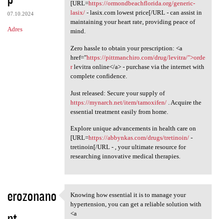
[URL=
https://ormondbeachflorida.org/generic-
lasix/
- lasix.com lowest price[/URL - can assist in
07.10.2024
maintaining your heart rate, providing peace of
Adres
mind.
Zero hassle to obtain your prescription: <a
href="
https://pittmanchiro.com/drug/levitra/">orde
r
levitra online</a> - purchase via the internet with
complete confidence.
Just released: Secure your supply of
https://mynarch.net/item/tamoxifen/
. Acquire the
essential treatment easily from home.
Explore unique advancements in health care on
[URL=
https://abbynkas.com/drugs/tretinoin/
-
tretinoin[/URL - , your ultimate resource for
researching innovative medical therapies.
erozonano
Knowing how essential it is to manage your
Knowing how essential it is
hypertension, you can get a reliable solution with
nt
<a