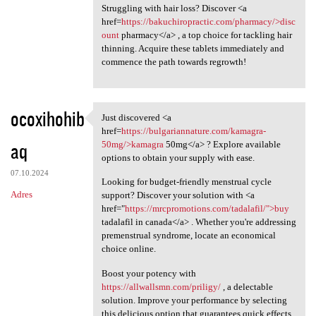
Struggling with hair loss? Discover <a
href=
https://bakuchiropractic.com/pharmacy/>disc
ount
pharmacy</a> , a top choice for tackling hair
thinning. Acquire these tablets immediately and
commence the path towards regrowth!
ocoxihohib
Just discovered <a
Just discovered <a href=https
href=
https://bulgariannature.com/kamagra-
aq
50mg/>kamagra
50mg</a> ? Explore available
options to obtain your supply with ease.
07.10.2024
Looking for budget-friendly menstrual cycle
Adres
support? Discover your solution with <a
href="
https://mrcpromotions.com/tadalafil/">buy
tadalafil in canada</a> . Whether you're addressing
premenstrual syndrome, locate an economical
choice online.
Boost your potency with
https://allwallsmn.com/priligy/
, a delectable
solution. Improve your performance by selecting
this delicious option that guarantees quick effects.