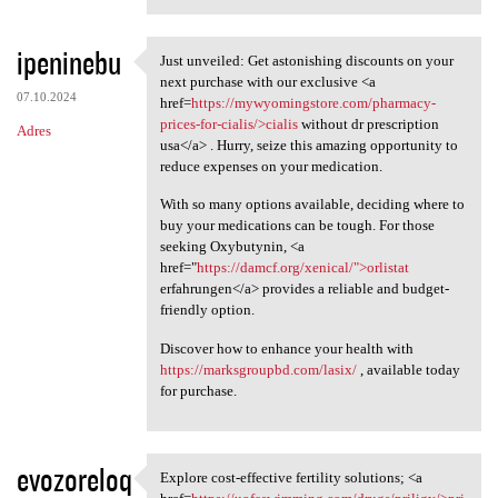
ipeninebu
Just unveiled: Get astonishing discounts on your
Just unveiled: Get
next purchase with our exclusive <a
07.10.2024
href=
https://mywyomingstore.com/pharmacy-
prices-for-cialis/>cialis
without dr prescription
Adres
usa</a> . Hurry, seize this amazing opportunity to
reduce expenses on your medication.
With so many options available, deciding where to
buy your medications can be tough. For those
seeking Oxybutynin, <a
href="
https://damcf.org/xenical/">orlistat
erfahrungen</a> provides a reliable and budget-
friendly option.
Discover how to enhance your health with
https://marksgroupbd.com/lasix/
, available today
for purchase.
evozoreloq
Explore cost-effective fertility solutions; <a
Explore cost-effective