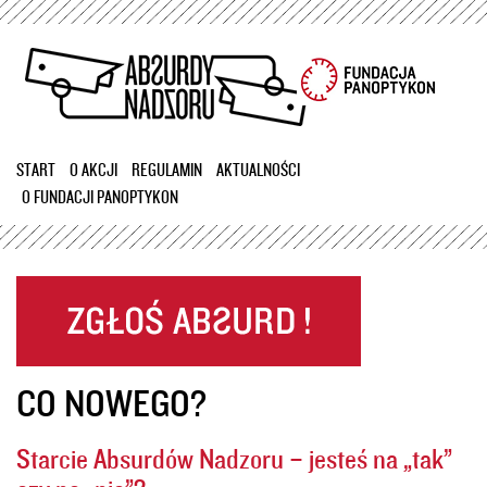
Przejdź
do
treści
START
O AKCJI
REGULAMIN
AKTUALNOŚCI
O FUNDACJI PANOPTYKON
CO NOWEGO?
Starcie Absurdów Nadzoru – jesteś na „tak”