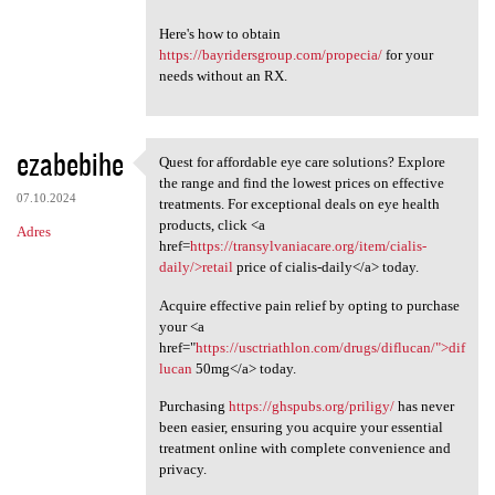
Here's how to obtain
https://bayridersgroup.com/propecia/
for your
needs without an RX.
ezabebihe
Quest for affordable eye care solutions? Explore
Quest for affordable eye care
the range and find the lowest prices on effective
07.10.2024
treatments. For exceptional deals on eye health
products, click <a
Adres
href=
https://transylvaniacare.org/item/cialis-
daily/>retail
price of cialis-daily</a> today.
Acquire effective pain relief by opting to purchase
your <a
href="
https://usctriathlon.com/drugs/diflucan/">dif
lucan
50mg</a> today.
Purchasing
https://ghspubs.org/priligy/
has never
been easier, ensuring you acquire your essential
treatment online with complete convenience and
privacy.