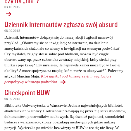
czy na „nie”?
03.10.2015
Dziennik Internautów zgłasza swój absurd
08.09.2015
Dziennik Internautów dołączył się do naszej akcji i zgłosił nam swój
przykład: „Oburzamy się na inwigilację w internecie, na działania
amerykańskich służb, ale co wiemy o inwigilacji na własnym podwórku?
Czy myślałeś, że gdy stoisz sobie pod blokiem, możesz być ciągle
obserwowany np. przez człowieka ze straży miejskiej, który siedzi przy
biurku i pije kawę? Czy myślałeś, ile naprawdę kamer może być w Twojej
okolicy? A może spojrzysz na mapkę, która może to ukazywać?”. Polecamy
artykuł Marcina Maja:
Ktoś nasikał pod kamerą, czyli inwigilacja z
perspektywy własnego podwórka
.
Checkpoint BUW
08.09.2015
Biblioteka Uniwersytecka w Warszawie. Jedna z najważniejszych bibliotek
akademickich w stolicy. Codziennie przewijają się przez nią setki studentów,
doktorantów i pracowników naukowych. Są również pasjonaci, samodzielni
badacze i warszawiacy, którzy poszukują niedostępnych gdzie indziej
pozycji. Wycieczka po mieście bez wizyty w BUW-ie też się nie liczy. W