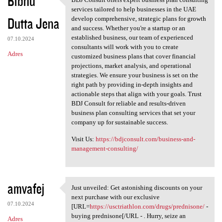
Bibhu
BDJ Consult offers expert
services tailored to help businesses in the UAE
Dutta Jena
develop comprehensive, strategic plans for growth
and success. Whether you're a startup or an
established business, our team of experienced
07.10.2024
consultants will work with you to create
Adres
customized business plans that cover financial
projections, market analysis, and operational
strategies. We ensure your business is set on the
right path by providing in-depth insights and
actionable steps that align with your goals. Trust
BDJ Consult for reliable and results-driven
business plan consulting services that set your
company up for sustainable success.
Visit Us:
https://bdjconsult.com/business-and-
management-consulting/
amvafej
Just unveiled: Get astonishing discounts on your
Just unveiled: Get
next purchase with our exclusive
07.10.2024
[URL=
https://usctriathlon.com/drugs/prednisone/
-
buying prednisone[/URL - . Hurry, seize an
Adres