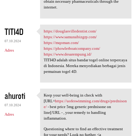
obtain necessary pharmaceuticals through the
internet.
TITI4D
https://douglasvilledentist.com/
https://douglasvilledentist
https://www.samuraibizgrp.com/
07.10.2024
https://mqoman.com/
https://phowlerboatcompany.com/
Adres
https://www.desarempung.id/
TITI4D adalah situs bandar togel online terpercaya
di Indonesia. Mereka menyediakan berbagai jenis
permainan togel 4D.
ahuroti
Keep your well-being in check with
Keep your well-being in check
[URL=
https://uofeswimming.com/drugs/prednison
07.10.2024
e/
- best price 5mg generic prednisone on
line[/URL - , your remedy to handling
Adres
inflammation.
Questioning where to find an effective treatment
for your needs? Look no further. <a