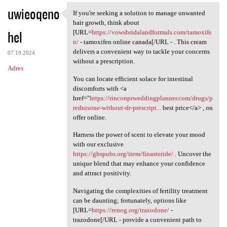
uwieoqeno
If you're seeking a solution to manage unwanted
If you're seeking a solution
hair growth, think about
hel
[URL=
https://vowsbridalandformals.com/tamoxife
n/
- tamoxifen online canada[/URL - . This cream
delivers a convenient way to tackle your concerns
07.10.2024
without a prescription.
Adres
You can locate efficient solace for intestinal
discomforts with <a
href="
https://rinconprweddingplanner.com/drugs/p
rednisone-without-dr-prescript...
best price</a> , on
offer online.
Harness the power of scent to elevate your mood
with our exclusive
https://ghspubs.org/item/finasteride/
. Uncover the
unique blend that may enhance your confidence
and attract positivity.
Navigating the complexities of fertility treatment
can be daunting; fortunately, options like
[URL=
https://renog.org/trazodone/
-
trazodone[/URL - provide a convenient path to