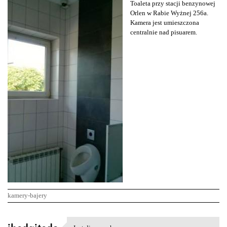
Toaleta przy stacji benzynowej
Orlen w Rabie Wyżnej 256a.
Kamera jest umieszczona
centralnie nad pisuarem.
kamery-bajery
K