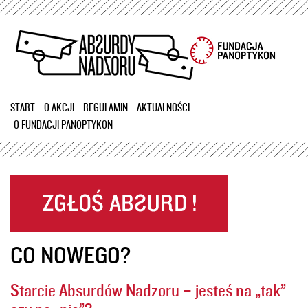
Przejdź
do
treści
START
O AKCJI
REGULAMIN
AKTUALNOŚCI
O FUNDACJI PANOPTYKON
CO NOWEGO?
Starcie Absurdów Nadzoru – jesteś na „tak”