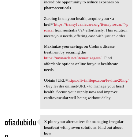
incredible opportunity to reduce expenses on
pharmaceuticals.
Zeroing in on your health, acquire your <a
href="
https://transylvaniacare.org/item/proscar/">p
roscar
from australia</a> effortlessly. This solution
meets your needs, offering ease with just an order.
Maximize your savings on Crohn’s disease
treatment by securing the
https://mynarch.net/item/nizagara/
. Find
affordable options online for your healthcare
needs.
Obtain [URL=
https://livinlifepc.com/levitra-20mg/
- buy levitra online[/URL - to manage your heart
health. Secure your supply now and improve
cardiovascular well-being without delay.
ofiadubidu
X-plore your alternatives for managing irregular
X-plore your alternatives for
heartbeat with proven solutions. Find out about
p
how