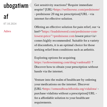
ubogatiwm
Got sensitivity reactions? Require immediate
Got sensitivity reactions?
respite? [URL=
https://wellnowuc.com/prednisone/
af
- prednisone 20 mg no prescription[/URL - via
internet for effective solution.
07.10.2024
Offering an effective solution for pain relief, our <a
Adres
href="
https://leadsforweed.com/prednisone-com-
lowest-price/">prednisone.com
lowest price</a>
comes highly recommended. Suitable for a variety
of discomforts, it is an optimal choice for those
seeking relief from conditions such as arthritis.
Exploring options for acquiring
https://uofeswimming.com/drug/vardenafil/
?
Discover how to obtain your prescription without
hassle via the internet.
Venture into the realm of healthcare by ordering
your medications on the internet. Discover
[URL=
https://ormondbeachflorida.org/vidalista/
-
purchase vidalista without a prescription[/URL -
for a affordable solution to your healthcare
requirements.