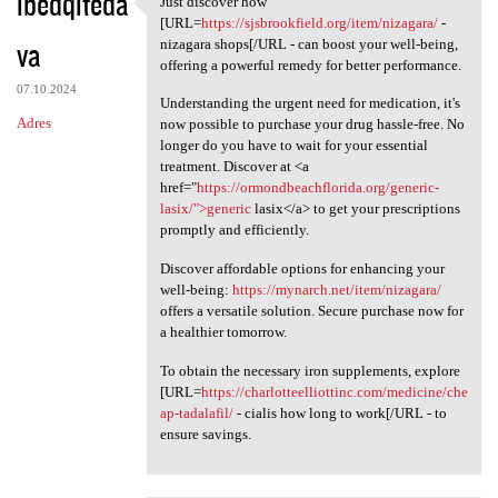
ibedqiteda
Just discover how
Just discover how [URL=https:
o
[URL=
https://sjsbrookfield.org/item/nizagara/
-
va
m
nizagara shops[/URL - can boost your well-being,
offering a powerful remedy for better performance.
e
07.10.2024
Understanding the urgent need for medication, it's
n
Adres
now possible to purchase your drug hassle-free. No
t
longer do you have to wait for your essential
treatment. Discover at <a
a
href="
https://ormondbeachflorida.org/generic-
r
lasix/">generic
lasix</a> to get your prescriptions
promptly and efficiently.
z
e
Discover affordable options for enhancing your
well-being:
https://mynarch.net/item/nizagara/
offers a versatile solution. Secure purchase now for
a healthier tomorrow.
To obtain the necessary iron supplements, explore
[URL=
https://charlotteelliottinc.com/medicine/che
ap-tadalafil/
- cialis how long to work[/URL - to
ensure savings.