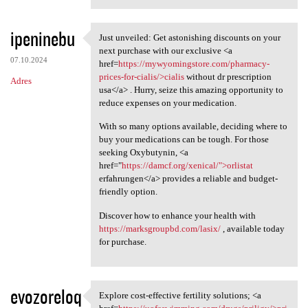
ipeninebu
Just unveiled: Get astonishing discounts on your
Just unveiled: Get
next purchase with our exclusive <a
07.10.2024
href=
https://mywyomingstore.com/pharmacy-
prices-for-cialis/>cialis
without dr prescription
Adres
usa</a> . Hurry, seize this amazing opportunity to
reduce expenses on your medication.
With so many options available, deciding where to
buy your medications can be tough. For those
seeking Oxybutynin, <a
href="
https://damcf.org/xenical/">orlistat
erfahrungen</a> provides a reliable and budget-
friendly option.
Discover how to enhance your health with
https://marksgroupbd.com/lasix/
, available today
for purchase.
evozoreloq
Explore cost-effective fertility solutions; <a
Explore cost-effective