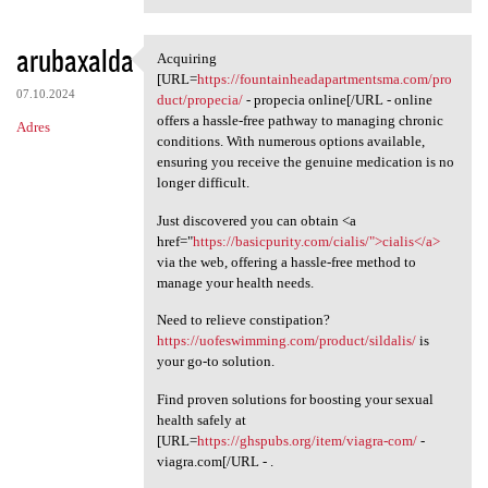
arubaxalda
Acquiring
Acquiring [URL=https:/
[URL=
https://fountainheadapartmentsma.com/pro
07.10.2024
duct/propecia/
- propecia online[/URL - online
offers a hassle-free pathway to managing chronic
Adres
conditions. With numerous options available,
ensuring you receive the genuine medication is no
longer difficult.
Just discovered you can obtain <a
href="
https://basicpurity.com/cialis/">cialis</a>
via the web, offering a hassle-free method to
manage your health needs.
Need to relieve constipation?
https://uofeswimming.com/product/sildalis/
is
your go-to solution.
Find proven solutions for boosting your sexual
health safely at
[URL=
https://ghspubs.org/item/viagra-com/
-
viagra.com[/URL - .