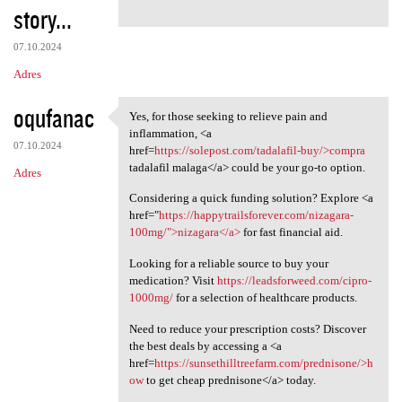
story...
07.10.2024
Adres
oqufanac
Yes, for those seeking to relieve pain and
Yes, for those seeking to
inflammation, <a
07.10.2024
href=
https://solepost.com/tadalafil-buy/>compra
tadalafil malaga</a> could be your go-to option.
Adres
Considering a quick funding solution? Explore <a
href="
https://happytrailsforever.com/nizagara-
100mg/">nizagara</a>
for fast financial aid.
Looking for a reliable source to buy your
medication? Visit
https://leadsforweed.com/cipro-
1000mg/
for a selection of healthcare products.
Need to reduce your prescription costs? Discover
the best deals by accessing a <a
href=
https://sunsethilltreefarm.com/prednisone/>h
ow
to get cheap prednisone</a> today.