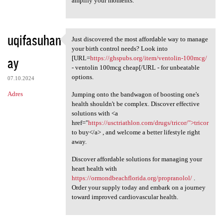
amplify your moments.
uqifasuhan
Just discovered the most affordable way to manage
Just discovered the most
your birth control needs? Look into
ay
[URL=
https://ghspubs.org/item/ventolin-100mcg/
- ventolin 100mcg cheap[/URL - for unbeatable
options.
07.10.2024
Adres
Jumping onto the bandwagon of boosting one's
health shouldn't be complex. Discover effective
solutions with <a
href="
https://usctriathlon.com/drugs/tricor/">tricor
to buy</a> , and welcome a better lifestyle right
away.
Discover affordable solutions for managing your
heart health with
https://ormondbeachflorida.org/propranolol/
.
Order your supply today and embark on a journey
toward improved cardiovascular health.