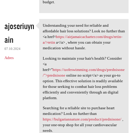
budget.
ajoseriuyn
Understanding your need for reliable and
Understanding your need for
affordable hair loss solutions? Look no further than
ain
<a href=
https://airjamaicacharter.com/drugs/retin-
a/>retin
a</a> , where you can obtain your
medication without hassle.
07.10.2024
Adres
Looking to maintain your hair's health? Consider
<a
href="
https://uofeswimming.com/drugs/prednisone
/">prednisone
online no script</a> as your go-to
option. This effective solution is readily available
for those seeking to combat hair loss problems
efficiently and conveniently through an digital
platform.
Searching for a reliable site to purchase heart
medication? Look no further than
https://bulgariannature.com/product/prednisone/
,
your one-stop shop for all your cardiovascular
needs.