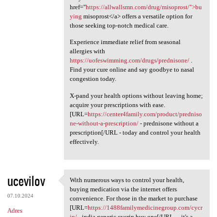
href="
https://allwallsmn.com/drug/misoprost/">bu
ying
misoprost</a> offers a versatile option for
those seeking top-notch medical care.
Experience immediate relief from seasonal
allergies with
https://uofeswimming.com/drugs/prednisone/
.
Find your cure online and say goodbye to nasal
congestion today.
X-pand your health options without leaving home;
acquire your prescriptions with ease.
[URL=
https://center4family.com/product/predniso
ne-without-a-prescription/
- prednisone without a
prescription[/URL - today and control your health
effectively.
ucevilov
With numerous ways to control your health,
With numerous ways to control
buying medication via the internet offers
07.10.2024
convenience. For those in the market to purchase
[URL=
https://1488familymedicinegroup.com/cycr
Adres
in/
- india generic cycrin buy one[/URL - , it's a