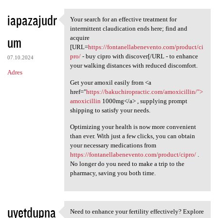
iapazajudr
Your search for an effective treatment for
Your search for an effective
intermittent claudication ends here; find and
um
acquire
[URL=
https://fontanellabenevento.com/product/ci
pro/
- buy cipro with discover[/URL - to enhance
07.10.2024
your walking distances with reduced discomfort.
Adres
Get your amoxil easily from <a
href="
https://bakuchiropractic.com/amoxicillin/">
amoxicillin
1000mg</a> , supplying prompt
shipping to satisfy your needs.
Optimizing your health is now more convenient
than ever. With just a few clicks, you can obtain
your necessary medications from
https://fontanellabenevento.com/product/cipro/
.
No longer do you need to make a trip to the
pharmacy, saving you both time.
uyetdupna
Need to enhance your fertility effectively? Explore