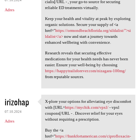
07.10.2024
cialis[/URL - , your go-to source for securing
reliable ED treatments virtually.
Adres
Keep your health and vitality at peak by exploring
organic solutions. Secure your supply of <a
href="
https://ormondbeachflorida.org/sildalist/">si
ldalist</a>
now and start a journey towards
enhanced wellbeing with convenience.
Research reveals that securing effective
medications for your health needs has never been
easier. Ensure your well-being by choosing
https://happytrailsforever.com/nizagara-100mg/
from reputable sources.
irizohap
X-plore your options for alleviating eye discomfort
X-plore your options for
with [URL=
https://mychik.com/vpxl/
- vpxl
07.10.2024
coupons[/URL - . Discover relief for your eyes
without requiring a prescription.
Adres
Buy the <a
href="
https://frankfortamerican.com/ciprofloxacin-