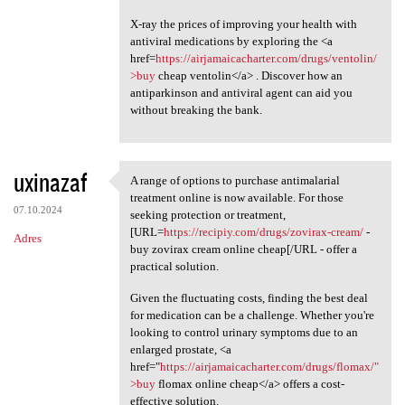
X-ray the prices of improving your health with
antiviral medications by exploring the <a
href=
https://airjamaicacharter.com/drugs/ventolin/
>buy
cheap ventolin</a> . Discover how an
antiparkinson and antiviral agent can aid you
without breaking the bank.
uxinazaf
A range of options to purchase antimalarial
A range of options to
treatment online is now available. For those
07.10.2024
seeking protection or treatment,
[URL=
https://recipiy.com/drugs/zovirax-cream/
-
Adres
buy zovirax cream online cheap[/URL - offer a
practical solution.
Given the fluctuating costs, finding the best deal
for medication can be a challenge. Whether you're
looking to control urinary symptoms due to an
enlarged prostate, <a
href="
https://airjamaicacharter.com/drugs/flomax/"
>buy
flomax online cheap</a> offers a cost-
effective solution.