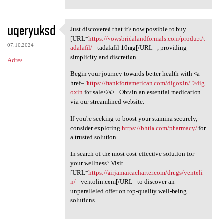
uqeryuksd
Just discovered that it's now possible to buy
Just discovered that it's now
[URL=
https://vowsbridalandformals.com/product/t
07.10.2024
adalafil/
- tadalafil 10mg[/URL - , providing
simplicity and discretion.
Adres
Begin your journey towards better health with <a
href="
https://frankfortamerican.com/digoxin/">dig
oxin
for sale</a> . Obtain an essential medication
via our streamlined website.
If you're seeking to boost your stamina securely,
consider exploring
https://bhtla.com/pharmacy/
for
a trusted solution.
In search of the most cost-effective solution for
your wellness? Visit
[URL=
https://airjamaicacharter.com/drugs/ventoli
n/
- ventolin.com[/URL - to discover an
unparalleled offer on top-quality well-being
solutions.