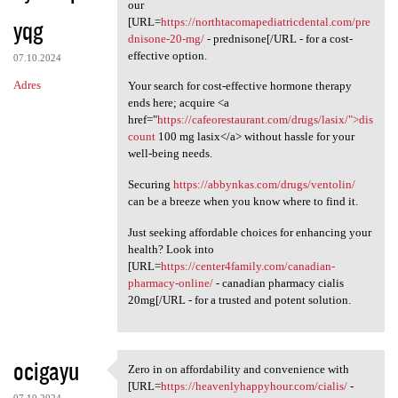
Need to enhance your
our
yqg
[URL=
https://northtacomapediatricdental.com/pre
dnisone-20-mg/
- prednisone[/URL - for a cost-
effective option.
07.10.2024
Adres
Your search for cost-effective hormone therapy
ends here; acquire <a
href="
https://cafeorestaurant.com/drugs/lasix/">dis
count
100 mg lasix</a> without hassle for your
well-being needs.
Securing
https://abbynkas.com/drugs/ventolin/
can be a breeze when you know where to find it.
Just seeking affordable choices for enhancing your
health? Look into
[URL=
https://center4family.com/canadian-
pharmacy-online/
- canadian pharmacy cialis
20mg[/URL - for a trusted and potent solution.
ocigayu
Zero in on affordability and convenience with
Zero in on affordability and
[URL=
https://heavenlyhappyhour.com/cialis/
-