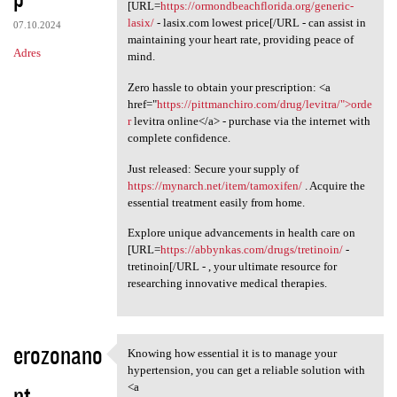
[URL=
https://ormondbeachflorida.org/generic-
lasix/
- lasix.com lowest price[/URL - can assist in
07.10.2024
maintaining your heart rate, providing peace of
Adres
mind.
Zero hassle to obtain your prescription: <a
href="
https://pittmanchiro.com/drug/levitra/">orde
r
levitra online</a> - purchase via the internet with
complete confidence.
Just released: Secure your supply of
https://mynarch.net/item/tamoxifen/
. Acquire the
essential treatment easily from home.
Explore unique advancements in health care on
[URL=
https://abbynkas.com/drugs/tretinoin/
-
tretinoin[/URL - , your ultimate resource for
researching innovative medical therapies.
erozonano
Knowing how essential it is to manage your
Knowing how essential it is
hypertension, you can get a reliable solution with
nt
<a