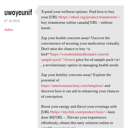
uwoyeunif
X-pand your wellness options: Find how to buy
X-pand your wellness options:
your [URL=
https://rrhail.org/product/triamterene/
-
07.10.2024
buy triamterene online canada[/URL - without
hassle.
Adres
Zap your health concerns away! Uncover the
convenience of securing your medication virtually.
Don't miss the chance to buy <a
href="
https://vowsbridalandformals.com/ed-
sample-pack/">lowest
price for ed sample pack</a>
, a revolutionary option in managing health needs.
Zap your fertility concerns away! Explore the
potential of
https://americanazachary.com/lamprene/
and
discover how it can aid in enhancing your chances
of conception.
Boost your energy and flavor your evenings with
[URL=
https://mychik.com/product/lasix/
- lasix
dose 40[/URL - . Elevate your experiences
effortlessly, obtain this tasty solution online to