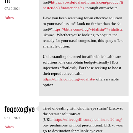
href=
https://vowsbridalandformals.com/product/fi
nasteride/>finasteride</a>
through our website.
07.10.2024
Adres
Have you been searching for an effective solution
to your nasal issues? Look no further than the <a
href="
https://bhtla.com/drug/vidalista/">vidalista
uk</a> . Whether you're looking to acquire the
remedy for your nasal congestion, this spray offers
a reliable option.
Understanding the need for affordable healthcare
solutions, one can obtain budget-friendly HCG
injections effortlessly. For those seeking to boost
their reproductive health,
https://bhtla.com/drug/vidalista/
offers a viable
option.
feqoxogiye
Tired of dealing with chronic eye strain? Discover
Tired of dealing with chronic
the premier solutions at
07.10.2024
[URL=
https://oliveogrill.com/prednisone-20-mg/
-
buy prednisone without prescription[/URL - , your
Adres
go-to destination for reliable eye care.