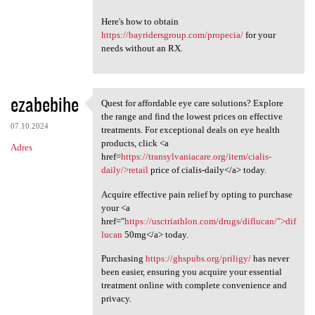
Here's how to obtain
https://bayridersgroup.com/propecia/
for your
needs without an RX.
ezabebihe
Quest for affordable eye care solutions? Explore
Quest for affordable eye care
the range and find the lowest prices on effective
07.10.2024
treatments. For exceptional deals on eye health
products, click <a
Adres
href=
https://transylvaniacare.org/item/cialis-
daily/>retail
price of cialis-daily</a> today.
Acquire effective pain relief by opting to purchase
your <a
href="
https://usctriathlon.com/drugs/diflucan/">dif
lucan
50mg</a> today.
Purchasing
https://ghspubs.org/priligy/
has never
been easier, ensuring you acquire your essential
treatment online with complete convenience and
privacy.