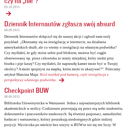
czy na „nie”?
03.10.2015
Dziennik Internautów zgłasza swój absurd
08.09.2015
Dziennik Internautów dołączył się do naszej akcji i zgłosił nam swój
przykład: „Oburzamy się na inwigilację w internecie, na działania
amerykańskich służb, ale co wiemy o inwigilacji na własnym podwórku?
Czy myślałeś, że gdy stoisz sobie pod blokiem, możesz być ciągle
obserwowany np. przez człowieka ze straży miejskiej, który siedzi przy
biurku i pije kawę? Czy myślałeś, ile naprawdę kamer może być w Twojej
okolicy? A może spojrzysz na mapkę, która może to ukazywać?”. Polecamy
artykuł Marcina Maja:
Ktoś nasikał pod kamerą, czyli inwigilacja z
perspektywy własnego podwórka
.
Checkpoint BUW
08.09.2015
Biblioteka Uniwersytecka w Warszawie. Jedna z najważniejszych bibliotek
akademickich w stolicy. Codziennie przewijają się przez nią setki studentów,
doktorantów i pracowników naukowych. Są również pasjonaci, samodzielni
badacze i warszawiacy, którzy poszukują niedostępnych gdzie indziej
pozycji. Wycieczka po mieście bez wizyty w BUW-ie też się nie liczy. W