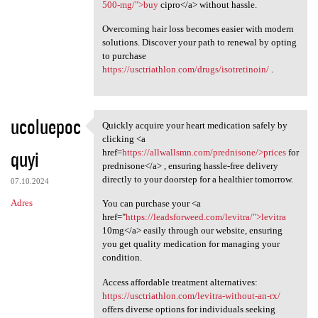
500-mg/">buy
cipro</a> without hassle.
Overcoming hair loss becomes easier with modern
solutions. Discover your path to renewal by opting
to purchase
https://usctriathlon.com/drugs/isotretinoin/
.
ucoluepoc
Quickly acquire your heart medication safely by
Quickly acquire your heart
clicking <a
quyi
href=
https://allwallsmn.com/prednisone/>prices
for
prednisone</a> , ensuring hassle-free delivery
directly to your doorstep for a healthier tomorrow.
07.10.2024
Adres
You can purchase your <a
href="
https://leadsforweed.com/levitra/">levitra
10mg</a> easily through our website, ensuring
you get quality medication for managing your
condition.
Access affordable treatment alternatives:
https://usctriathlon.com/levitra-without-an-rx/
offers diverse options for individuals seeking