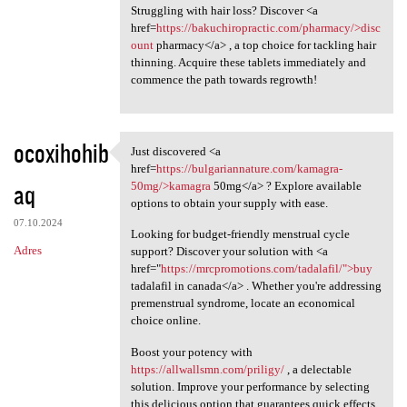
Struggling with hair loss? Discover <a
href=
https://bakuchiropractic.com/pharmacy/>disc
ount
pharmacy</a> , a top choice for tackling hair
thinning. Acquire these tablets immediately and
commence the path towards regrowth!
ocoxihohib
Just discovered <a
Just discovered <a href=https
href=
https://bulgariannature.com/kamagra-
aq
50mg/>kamagra
50mg</a> ? Explore available
options to obtain your supply with ease.
07.10.2024
Looking for budget-friendly menstrual cycle
Adres
support? Discover your solution with <a
href="
https://mrcpromotions.com/tadalafil/">buy
tadalafil in canada</a> . Whether you're addressing
premenstrual syndrome, locate an economical
choice online.
Boost your potency with
https://allwallsmn.com/priligy/
, a delectable
solution. Improve your performance by selecting
this delicious option that guarantees quick effects.