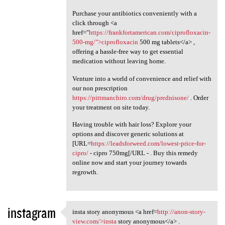
Purchase your antibiotics conveniently with a
click through <a
href="
https://frankfortamerican.com/ciprofloxacin-
500-mg/">ciprofloxacin
500 mg tablets</a> ,
offering a hassle-free way to get essential
medication without leaving home.
Venture into a world of convenience and relief with
our non prescription
https://pittmanchiro.com/drug/prednisone/
. Order
your treatment on site today.
Having trouble with hair loss? Explore your
options and discover generic solutions at
[URL=
https://leadsforweed.com/lowest-price-for-
cipro/
- cipro 750mg[/URL - . Buy this remedy
online now and start your journey towards
regrowth.
instagram
insta story anonymous <a href=
http://anon-story-
insta story anonymous <a href
view.com/>insta
story anonymous</a> .