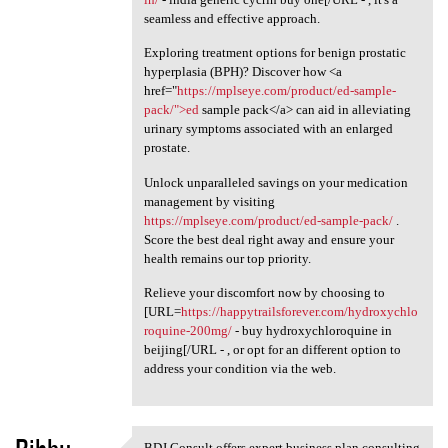
seamless and effective approach.
Exploring treatment options for benign prostatic
hyperplasia (BPH)? Discover how <a
href="
https://mplseye.com/product/ed-sample-
pack/">ed
sample pack</a> can aid in alleviating
urinary symptoms associated with an enlarged
prostate.
Unlock unparalleled savings on your medication
management by visiting
https://mplseye.com/product/ed-sample-pack/
.
Score the best deal right away and ensure your
health remains our top priority.
Relieve your discomfort now by choosing to
[URL=
https://happytrailsforever.com/hydroxychlo
roquine-200mg/
- buy hydroxychloroquine in
beijing[/URL - , or opt for an different option to
address your condition via the web.
BDJ Consult offers expert business plan consulting