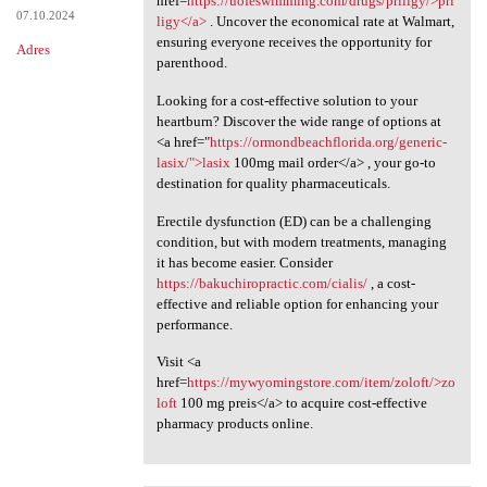
href=
https://uofeswimming.com/drugs/priligy/>pri
07.10.2024
ligy</a>
. Uncover the economical rate at Walmart,
ensuring everyone receives the opportunity for
Adres
parenthood.
Looking for a cost-effective solution to your
heartburn? Discover the wide range of options at
<a href="
https://ormondbeachflorida.org/generic-
lasix/">lasix
100mg mail order</a> , your go-to
destination for quality pharmaceuticals.
Erectile dysfunction (ED) can be a challenging
condition, but with modern treatments, managing
it has become easier. Consider
https://bakuchiropractic.com/cialis/
, a cost-
effective and reliable option for enhancing your
performance.
Visit <a
href=
https://mywyomingstore.com/item/zoloft/>zo
loft
100 mg preis</a> to acquire cost-effective
pharmacy products online.