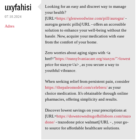
uxyfahisi
Looking for an easy and discreet way to manage
Looking for an easy and
your health?
07.10.2024
[URL=
https://glenwoodwine.com/pill/aurogra/
-
aurogra generic pills[/URL - offers an accessible
Adres
solution to enhance your well-being without the
hassle. Now, acquire your medication with ease
from the comfort of your home.
Zero worries about aging signs with <a
href="
https://transylvaniacare.org/staxyn/">lowest
price for staxyn</a> , as you secure a way to
youthful vibrance.
When seeking relief from persistent pain, consider
https://thepaleomodel.com/celebrex/
as your
choice medication. It's obtainable through online
pharmacies, offering simplicity and results.
Discover lowest savings on your prescriptions at
[URL=
https://downtowndrugofhillsboro.com/trazo
done/
- trazodone price walmart[/URL - , your go-
to source for affordable healthcare solutions.