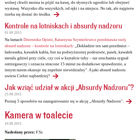
wolnej chwili można tu pójść na kawę, do słynnych ogrodów lub obejrzeć
wystawę. Wszystko dla wszystkich, od ręki i na miejscu. No tak, ale najpierw
trzeba się dostać do środka.
Kontrole na lotniskach i absurdy nadzoru
01.09.2015
Na łamach
Dziennika Opinii, Katarzyna Szymielewicz przedstawia swój
absurd nadzoru – kontrole na lotniskach
: „Dokładnie ten sam przedmiot –
ładowarka, kawałek kabla, but na podwyższonej podeszwie, pasek, kawałek
metalu gdzieś przy ciele, czy coś w kształcie tuby – raz uruchamia sygnał
ostrzegawczy i oznacza stracone 15 minut na dodatkowe sprawdzenie, a
innym razem okazuje się zupełnie niewidzialny”. A jaki absurd nadzoru
uwiera Ciebie najbardziej?
Jak wziąć udział w akcji „Absurdy Nadzoru"?
25.08.2015
Poznaj 5 sposobów na zaangażowanie się w akcję „Absurdy Nadzoru".
Kamera w toalecie
10.09.2015
Nadesłany przez:
F.Sz