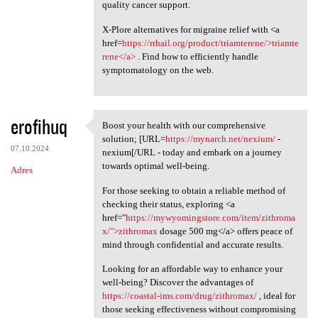
quality cancer support.
X-Plore alternatives for migraine relief with <a
href=
https://rrhail.org/product/triamterene/>triamte
rene</a>
. Find how to efficiently handle
symptomatology on the web.
erofihuq
Boost your health with our comprehensive
Boost your health with our
solution; [URL=
https://mynarch.net/nexium/
-
07.10.2024
nexium[/URL - today and embark on a journey
towards optimal well-being.
Adres
For those seeking to obtain a reliable method of
checking their status, exploring <a
href="
https://mywyomingstore.com/item/zithroma
x/">zithromax
dosage 500 mg</a> offers peace of
mind through confidential and accurate results.
Looking for an affordable way to enhance your
well-being? Discover the advantages of
https://coastal-ims.com/drug/zithromax/
, ideal for
those seeking effectiveness without compromising