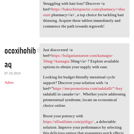
Struggling with hair loss? Discover <a
href=
https://bakuchiropractic.com/pharmacy/>disc
ount
pharmacy</a> , a top choice for tackling hair
thinning. Acquire these tablets immediately and
commence the path towards regrowth!
ocoxihohib
Just discovered <a
Just discovered <a href=https
href=
https://bulgariannature.com/kamagra-
aq
50mg/>kamagra
50mg</a> ? Explore available
options to obtain your supply with ease.
07.10.2024
Looking for budget-friendly menstrual cycle
Adres
support? Discover your solution with <a
href="
https://mrcpromotions.com/tadalafil/">buy
tadalafil in canada</a> . Whether you're addressing
premenstrual syndrome, locate an economical
choice online.
Boost your potency with
https://allwallsmn.com/priligy/
, a delectable
solution. Improve your performance by selecting
this delicious option that guarantees quick effects.