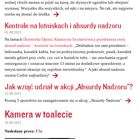
wolnej chwili można tu pójść na kawę, do słynnych ogrodów lub obejrzeć
wystawę. Wszystko dla wszystkich, od ręki i na miejscu. No tak, ale najpierw
trzeba się dostać do środka.
Kontrole na lotniskach i absurdy nadzoru
01.09.2015
Na łamach
Dziennika Opinii, Katarzyna Szymielewicz przedstawia swój
absurd nadzoru – kontrole na lotniskach
: „Dokładnie ten sam przedmiot –
ładowarka, kawałek kabla, but na podwyższonej podeszwie, pasek, kawałek
metalu gdzieś przy ciele, czy coś w kształcie tuby – raz uruchamia sygnał
ostrzegawczy i oznacza stracone 15 minut na dodatkowe sprawdzenie, a
innym razem okazuje się zupełnie niewidzialny”. A jaki absurd nadzoru
uwiera Ciebie najbardziej?
Jak wziąć udział w akcji „Absurdy Nadzoru"?
25.08.2015
Poznaj 5 sposobów na zaangażowanie się w akcję „Absurdy Nadzoru".
Kamera w toalecie
10.09.2015
Nadesłany przez:
F.Sz