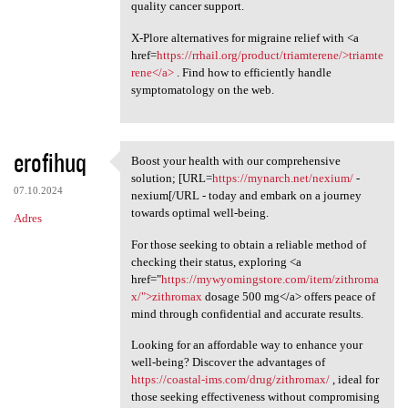
quality cancer support.
X-Plore alternatives for migraine relief with <a
href=
https://rrhail.org/product/triamterene/>triamte
rene</a>
. Find how to efficiently handle
symptomatology on the web.
erofihuq
Boost your health with our comprehensive
Boost your health with our
solution; [URL=
https://mynarch.net/nexium/
-
07.10.2024
nexium[/URL - today and embark on a journey
towards optimal well-being.
Adres
For those seeking to obtain a reliable method of
checking their status, exploring <a
href="
https://mywyomingstore.com/item/zithroma
x/">zithromax
dosage 500 mg</a> offers peace of
mind through confidential and accurate results.
Looking for an affordable way to enhance your
well-being? Discover the advantages of
https://coastal-ims.com/drug/zithromax/
, ideal for
those seeking effectiveness without compromising