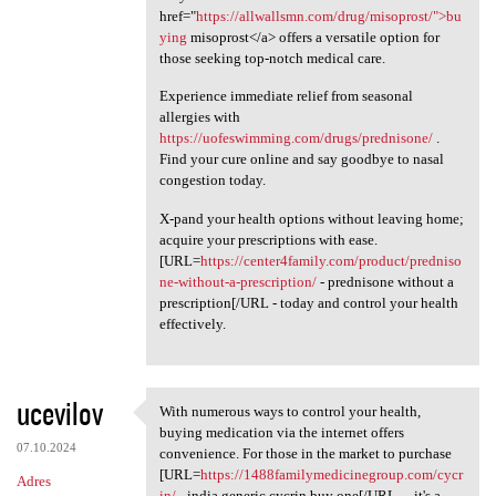
href="
https://allwallsmn.com/drug/misoprost/">bu
ying
misoprost</a> offers a versatile option for
those seeking top-notch medical care.
Experience immediate relief from seasonal
allergies with
https://uofeswimming.com/drugs/prednisone/
.
Find your cure online and say goodbye to nasal
congestion today.
X-pand your health options without leaving home;
acquire your prescriptions with ease.
[URL=
https://center4family.com/product/predniso
ne-without-a-prescription/
- prednisone without a
prescription[/URL - today and control your health
effectively.
ucevilov
With numerous ways to control your health,
With numerous ways to control
buying medication via the internet offers
07.10.2024
convenience. For those in the market to purchase
[URL=
https://1488familymedicinegroup.com/cycr
Adres
in/
- india generic cycrin buy one[/URL - , it's a