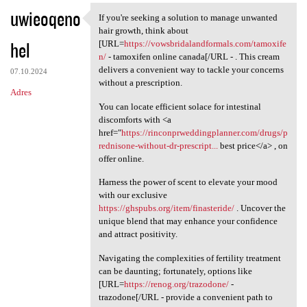
uwieoqeno
If you're seeking a solution to manage unwanted
If you're seeking a solution
hair growth, think about
hel
[URL=
https://vowsbridalandformals.com/tamoxife
n/
- tamoxifen online canada[/URL - . This cream
delivers a convenient way to tackle your concerns
07.10.2024
without a prescription.
Adres
You can locate efficient solace for intestinal
discomforts with <a
href="
https://rinconprweddingplanner.com/drugs/p
rednisone-without-dr-prescript...
best price</a> , on
offer online.
Harness the power of scent to elevate your mood
with our exclusive
https://ghspubs.org/item/finasteride/
. Uncover the
unique blend that may enhance your confidence
and attract positivity.
Navigating the complexities of fertility treatment
can be daunting; fortunately, options like
[URL=
https://renog.org/trazodone/
-
trazodone[/URL - provide a convenient path to