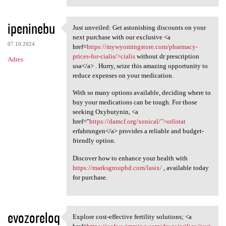
ipeninebu
Just unveiled: Get astonishing discounts on your
Just unveiled: Get
next purchase with our exclusive <a
07.10.2024
href=
https://mywyomingstore.com/pharmacy-
prices-for-cialis/>cialis
without dr prescription
Adres
usa</a> . Hurry, seize this amazing opportunity to
reduce expenses on your medication.
With so many options available, deciding where to
buy your medications can be tough. For those
seeking Oxybutynin, <a
href="
https://damcf.org/xenical/">orlistat
erfahrungen</a> provides a reliable and budget-
friendly option.
Discover how to enhance your health with
https://marksgroupbd.com/lasix/
, available today
for purchase.
evozoreloq
Explore cost-effective fertility solutions; <a
Explore cost-effective