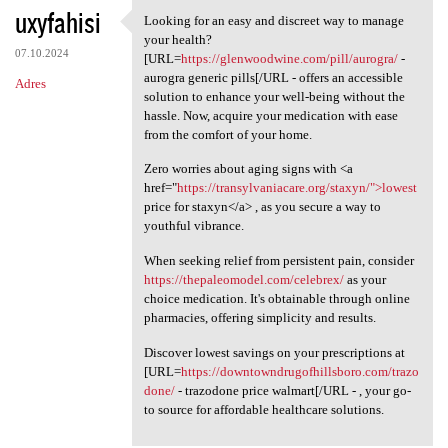
uxyfahisi
Looking for an easy and discreet way to manage
Looking for an easy and
your health?
07.10.2024
[URL=
https://glenwoodwine.com/pill/aurogra/
-
aurogra generic pills[/URL - offers an accessible
Adres
solution to enhance your well-being without the
hassle. Now, acquire your medication with ease
from the comfort of your home.
Zero worries about aging signs with <a
href="
https://transylvaniacare.org/staxyn/">lowest
price for staxyn</a> , as you secure a way to
youthful vibrance.
When seeking relief from persistent pain, consider
https://thepaleomodel.com/celebrex/
as your
choice medication. It's obtainable through online
pharmacies, offering simplicity and results.
Discover lowest savings on your prescriptions at
[URL=
https://downtowndrugofhillsboro.com/trazo
done/
- trazodone price walmart[/URL - , your go-
to source for affordable healthcare solutions.