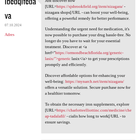
ibedqiteda
Just discover how
Just discover how [URL=https:
o
[URL=
https://sjsbrookfield.org/item/nizagara/
-
va
m
nizagara shops[/URL - can boost your well-being,
offering a powerful remedy for better performance.
e
07.10.2024
Understanding the urgent need for medication, it's
n
Adres
now possible to purchase your drug hassle-free. No
t
longer do you have to wait for your essential
treatment. Discover at <a
a
href="
https://ormondbeachflorida.org/generic-
r
lasix/">generic
lasix</a> to get your prescriptions
promptly and efficiently.
z
e
Discover affordable options for enhancing your
well-being:
https://mynarch.net/item/nizagara/
offers a versatile solution. Secure purchase now for
a healthier tomorrow.
To obtain the necessary iron supplements, explore
[URL=
https://charlotteelliottinc.com/medicine/che
ap-tadalafil/
- cialis how long to work[/URL - to
ensure savings.