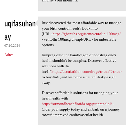
amplify your moments.
uqifasuhan
Just discovered the most affordable way to manage
Just discovered the most
your birth control needs? Look into
ay
[URL=
https://ghspubs.org/item/ventolin-100mcg/
- ventolin 100mcg cheap[/URL - for unbeatable
options.
07.10.2024
Adres
Jumping onto the bandwagon of boosting one's
health shouldn't be complex. Discover effective
solutions with <a
href="
https://usctriathlon.com/drugs/tricor/">tricor
to buy</a> , and welcome a better lifestyle right
away.
Discover affordable solutions for managing your
heart health with
https://ormondbeachflorida.org/propranolol/
.
Order your supply today and embark on a journey
toward improved cardiovascular health.