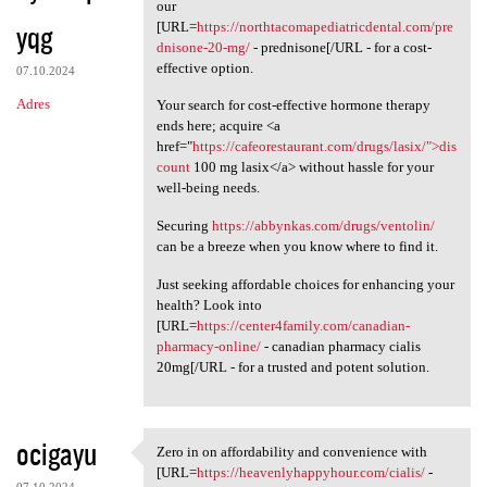
Need to enhance your
our
yqg
[URL=
https://northtacomapediatricdental.com/pre
dnisone-20-mg/
- prednisone[/URL - for a cost-
effective option.
07.10.2024
Adres
Your search for cost-effective hormone therapy
ends here; acquire <a
href="
https://cafeorestaurant.com/drugs/lasix/">dis
count
100 mg lasix</a> without hassle for your
well-being needs.
Securing
https://abbynkas.com/drugs/ventolin/
can be a breeze when you know where to find it.
Just seeking affordable choices for enhancing your
health? Look into
[URL=
https://center4family.com/canadian-
pharmacy-online/
- canadian pharmacy cialis
20mg[/URL - for a trusted and potent solution.
ocigayu
Zero in on affordability and convenience with
Zero in on affordability and
[URL=
https://heavenlyhappyhour.com/cialis/
-