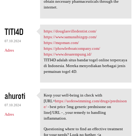
obtain necessary pharmaceuticals through the
internet.
TITI4D
https://douglasvilledentist.com/
https://douglasvilledentist
https://www.samuraibizgrp.com/
07.10.2024
https://mqoman.com/
https://phowlerboatcompany.com/
Adres
https://www.desarempung.id/
TITI4D adalah situs bandar togel online terpercaya
di Indonesia. Mereka menyediakan berbagai jenis
permainan togel 4D.
ahuroti
Keep your well-being in check with
Keep your well-being in check
[URL=
https://uofeswimming.com/drugs/prednison
07.10.2024
e/
- best price 5mg generic prednisone on
line[/URL - , your remedy to handling
Adres
inflammation.
Questioning where to find an effective treatment
for your needs? Look no further. <a