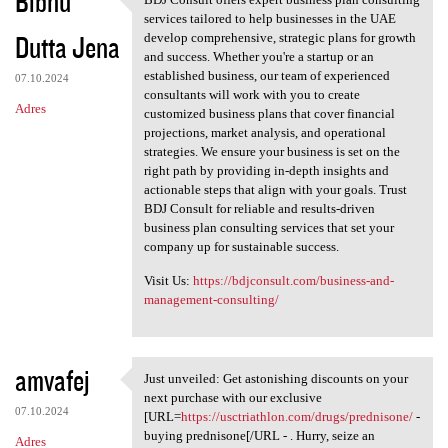
Bibhu
BDJ Consult offers expert
services tailored to help businesses in the UAE
Dutta Jena
develop comprehensive, strategic plans for growth
and success. Whether you're a startup or an
established business, our team of experienced
07.10.2024
consultants will work with you to create
Adres
customized business plans that cover financial
projections, market analysis, and operational
strategies. We ensure your business is set on the
right path by providing in-depth insights and
actionable steps that align with your goals. Trust
BDJ Consult for reliable and results-driven
business plan consulting services that set your
company up for sustainable success.
Visit Us:
https://bdjconsult.com/business-and-
management-consulting/
amvafej
Just unveiled: Get astonishing discounts on your
Just unveiled: Get
next purchase with our exclusive
07.10.2024
[URL=
https://usctriathlon.com/drugs/prednisone/
-
buying prednisone[/URL - . Hurry, seize an
Adres