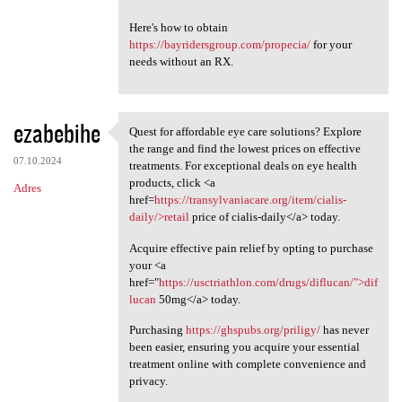
Here's how to obtain
https://bayridersgroup.com/propecia/
for your
needs without an RX.
ezabebihe
Quest for affordable eye care solutions? Explore
Quest for affordable eye care
the range and find the lowest prices on effective
07.10.2024
treatments. For exceptional deals on eye health
products, click <a
Adres
href=
https://transylvaniacare.org/item/cialis-
daily/>retail
price of cialis-daily</a> today.
Acquire effective pain relief by opting to purchase
your <a
href="
https://usctriathlon.com/drugs/diflucan/">dif
lucan
50mg</a> today.
Purchasing
https://ghspubs.org/priligy/
has never
been easier, ensuring you acquire your essential
treatment online with complete convenience and
privacy.