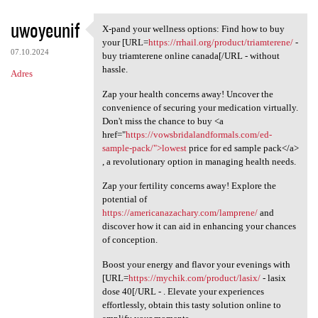
uwoyeunif
X-pand your wellness options: Find how to buy
X-pand your wellness options:
your [URL=
https://rrhail.org/product/triamterene/
-
07.10.2024
buy triamterene online canada[/URL - without
hassle.
Adres
Zap your health concerns away! Uncover the
convenience of securing your medication virtually.
Don't miss the chance to buy <a
href="
https://vowsbridalandformals.com/ed-
sample-pack/">lowest
price for ed sample pack</a>
, a revolutionary option in managing health needs.
Zap your fertility concerns away! Explore the
potential of
https://americanazachary.com/lamprene/
and
discover how it can aid in enhancing your chances
of conception.
Boost your energy and flavor your evenings with
[URL=
https://mychik.com/product/lasix/
- lasix
dose 40[/URL - . Elevate your experiences
effortlessly, obtain this tasty solution online to