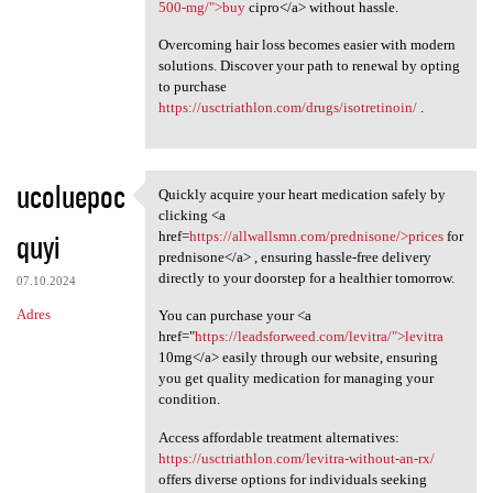
500-mg/">buy
cipro</a> without hassle.
Overcoming hair loss becomes easier with modern
solutions. Discover your path to renewal by opting
to purchase
https://usctriathlon.com/drugs/isotretinoin/
.
ucoluepoc
Quickly acquire your heart medication safely by
Quickly acquire your heart
clicking <a
quyi
href=
https://allwallsmn.com/prednisone/>prices
for
prednisone</a> , ensuring hassle-free delivery
directly to your doorstep for a healthier tomorrow.
07.10.2024
Adres
You can purchase your <a
href="
https://leadsforweed.com/levitra/">levitra
10mg</a> easily through our website, ensuring
you get quality medication for managing your
condition.
Access affordable treatment alternatives:
https://usctriathlon.com/levitra-without-an-rx/
offers diverse options for individuals seeking