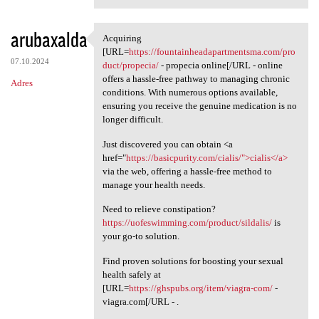
arubaxalda
Acquiring
Acquiring [URL=https:/
[URL=
https://fountainheadapartmentsma.com/pro
07.10.2024
duct/propecia/
- propecia online[/URL - online
offers a hassle-free pathway to managing chronic
Adres
conditions. With numerous options available,
ensuring you receive the genuine medication is no
longer difficult.
Just discovered you can obtain <a
href="
https://basicpurity.com/cialis/">cialis</a>
via the web, offering a hassle-free method to
manage your health needs.
Need to relieve constipation?
https://uofeswimming.com/product/sildalis/
is
your go-to solution.
Find proven solutions for boosting your sexual
health safely at
[URL=
https://ghspubs.org/item/viagra-com/
-
viagra.com[/URL - .