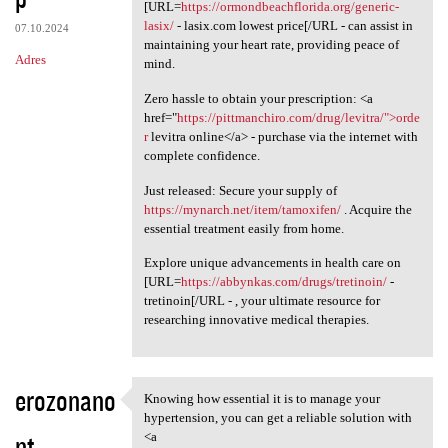
[URL=
https://ormondbeachflorida.org/generic-
lasix/
- lasix.com lowest price[/URL - can assist in
07.10.2024
maintaining your heart rate, providing peace of
Adres
mind.
Zero hassle to obtain your prescription: <a
href="
https://pittmanchiro.com/drug/levitra/">orde
r
levitra online</a> - purchase via the internet with
complete confidence.
Just released: Secure your supply of
https://mynarch.net/item/tamoxifen/
. Acquire the
essential treatment easily from home.
Explore unique advancements in health care on
[URL=
https://abbynkas.com/drugs/tretinoin/
-
tretinoin[/URL - , your ultimate resource for
researching innovative medical therapies.
erozonano
Knowing how essential it is to manage your
Knowing how essential it is
hypertension, you can get a reliable solution with
nt
<a