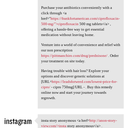
Purchase your antibiotics conveniently with a
click through <a
href="
https://frankfortamerican.com/ciprofloxacin-
500-mg/">ciprofloxacin
500 mg tablets</a> ,
offering a hassle-free way to get essential
medication without leaving home.
Venture into a world of convenience and relief with
our non prescription
https://pittmanchiro.com/drug/prednisone/
. Order
your treatment on site today.
Having trouble with hair loss? Explore your
options and discover generic solutions at
[URL=
https://leadsforweed.com/lowest-price-for-
cipro/
- cipro 750mg[/URL - . Buy this remedy
online now and start your journey towards
regrowth.
instagram
insta story anonymous <a href=
http://anon-story-
insta story anonymous <a href
view.com/>insta
story anonymous</a> .