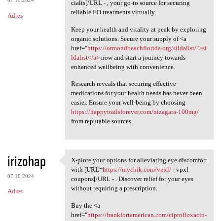
07.10.2024
cialis[/URL - , your go-to source for securing
reliable ED treatments virtually.
Adres
Keep your health and vitality at peak by exploring
organic solutions. Secure your supply of <a
href="
https://ormondbeachflorida.org/sildalist/">si
ldalist</a>
now and start a journey towards
enhanced wellbeing with convenience.
Research reveals that securing effective
medications for your health needs has never been
easier. Ensure your well-being by choosing
https://happytrailsforever.com/nizagara-100mg/
from reputable sources.
irizohap
X-plore your options for alleviating eye discomfort
X-plore your options for
with [URL=
https://mychik.com/vpxl/
- vpxl
07.10.2024
coupons[/URL - . Discover relief for your eyes
without requiring a prescription.
Adres
Buy the <a
href="
https://frankfortamerican.com/ciprofloxacin-