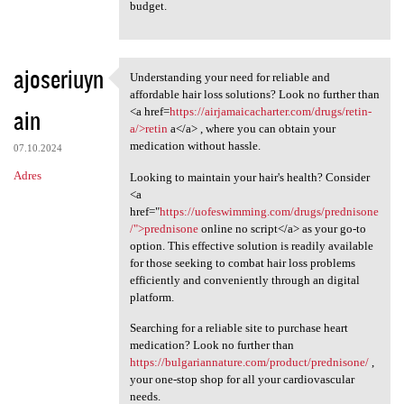
budget.
ajoseriuyn
Understanding your need for reliable and
Understanding your need for
affordable hair loss solutions? Look no further than
ain
<a href=
https://airjamaicacharter.com/drugs/retin-
a/>retin
a</a> , where you can obtain your
medication without hassle.
07.10.2024
Adres
Looking to maintain your hair's health? Consider
<a
href="
https://uofeswimming.com/drugs/prednisone
/">prednisone
online no script</a> as your go-to
option. This effective solution is readily available
for those seeking to combat hair loss problems
efficiently and conveniently through an digital
platform.
Searching for a reliable site to purchase heart
medication? Look no further than
https://bulgariannature.com/product/prednisone/
,
your one-stop shop for all your cardiovascular
needs.