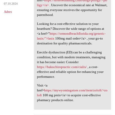
href=
https://uofeswimming.com/drugs/priligy/>pri
07.10.2024
ligy</a>
. Uncover the economical rate at Walmart,
ensuring everyone receives the opportunity for
Adres
parenthood.
Looking for a cost-effective solution to your
heartburn? Discover the wide range of options at
<a href="
https://ormondbeachflorida.org/generic-
lasix/">lasix
100mg mail order</a> , your go-to
destination for quality pharmaceuticals.
Erectile dysfunction (ED) can be a challenging
condition, but with modern treatments, managing
it has become easier. Consider
https://bakuchiropractic.com/cialis/
, a cost-
effective and reliable option for enhancing your
performance.
Visit <a
href=
https://mywyomingstore.com/item/zoloft/>zo
loft
100 mg preis</a> to acquire cost-effective
pharmacy products online.