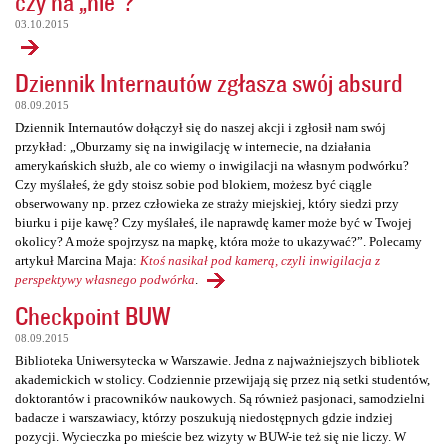
czy na „nie”?
03.10.2015
Dziennik Internautów zgłasza swój absurd
08.09.2015
Dziennik Internautów dołączył się do naszej akcji i zgłosił nam swój
przykład: „Oburzamy się na inwigilację w internecie, na działania
amerykańskich służb, ale co wiemy o inwigilacji na własnym podwórku?
Czy myślałeś, że gdy stoisz sobie pod blokiem, możesz być ciągle
obserwowany np. przez człowieka ze straży miejskiej, który siedzi przy
biurku i pije kawę? Czy myślałeś, ile naprawdę kamer może być w Twojej
okolicy? A może spojrzysz na mapkę, która może to ukazywać?”. Polecamy
artykuł Marcina Maja:
Ktoś nasikał pod kamerą, czyli inwigilacja z
perspektywy własnego podwórka
.
Checkpoint BUW
08.09.2015
Biblioteka Uniwersytecka w Warszawie. Jedna z najważniejszych bibliotek
akademickich w stolicy. Codziennie przewijają się przez nią setki studentów,
doktorantów i pracowników naukowych. Są również pasjonaci, samodzielni
badacze i warszawiacy, którzy poszukują niedostępnych gdzie indziej
pozycji. Wycieczka po mieście bez wizyty w BUW-ie też się nie liczy. W