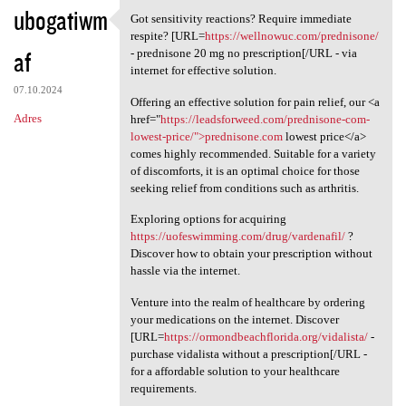
ubogatiwm
Got sensitivity reactions? Require immediate
Got sensitivity reactions?
respite? [URL=
https://wellnowuc.com/prednisone/
af
- prednisone 20 mg no prescription[/URL - via
internet for effective solution.
07.10.2024
Offering an effective solution for pain relief, our <a
Adres
href="
https://leadsforweed.com/prednisone-com-
lowest-price/">prednisone.com
lowest price</a>
comes highly recommended. Suitable for a variety
of discomforts, it is an optimal choice for those
seeking relief from conditions such as arthritis.
Exploring options for acquiring
https://uofeswimming.com/drug/vardenafil/
?
Discover how to obtain your prescription without
hassle via the internet.
Venture into the realm of healthcare by ordering
your medications on the internet. Discover
[URL=
https://ormondbeachflorida.org/vidalista/
-
purchase vidalista without a prescription[/URL -
for a affordable solution to your healthcare
requirements.