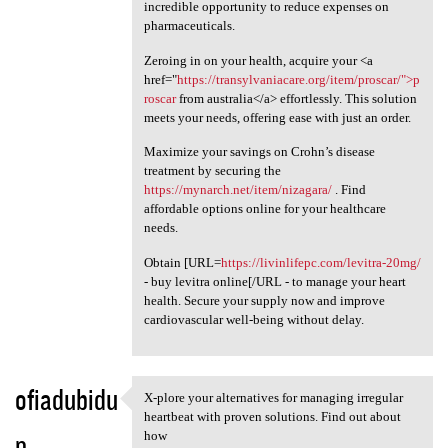
incredible opportunity to reduce expenses on
pharmaceuticals.
Zeroing in on your health, acquire your <a
href="
https://transylvaniacare.org/item/proscar/">p
roscar
from australia</a> effortlessly. This solution
meets your needs, offering ease with just an order.
Maximize your savings on Crohn’s disease
treatment by securing the
https://mynarch.net/item/nizagara/
. Find
affordable options online for your healthcare
needs.
Obtain [URL=
https://livinlifepc.com/levitra-20mg/
- buy levitra online[/URL - to manage your heart
health. Secure your supply now and improve
cardiovascular well-being without delay.
ofiadubidu
X-plore your alternatives for managing irregular
X-plore your alternatives for
heartbeat with proven solutions. Find out about
p
how