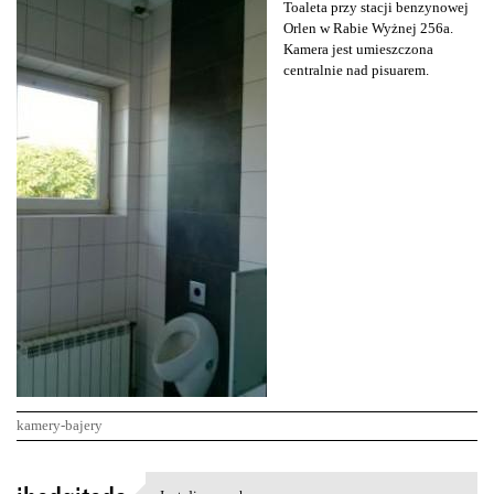
Toaleta przy stacji benzynowej
Orlen w Rabie Wyżnej 256a.
Kamera jest umieszczona
centralnie nad pisuarem.
kamery-bajery
K