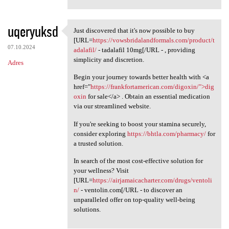
uqeryuksd
Just discovered that it's now possible to buy
Just discovered that it's now
[URL=
https://vowsbridalandformals.com/product/t
07.10.2024
adalafil/
- tadalafil 10mg[/URL - , providing
simplicity and discretion.
Adres
Begin your journey towards better health with <a
href="
https://frankfortamerican.com/digoxin/">dig
oxin
for sale</a> . Obtain an essential medication
via our streamlined website.
If you're seeking to boost your stamina securely,
consider exploring
https://bhtla.com/pharmacy/
for
a trusted solution.
In search of the most cost-effective solution for
your wellness? Visit
[URL=
https://airjamaicacharter.com/drugs/ventoli
n/
- ventolin.com[/URL - to discover an
unparalleled offer on top-quality well-being
solutions.