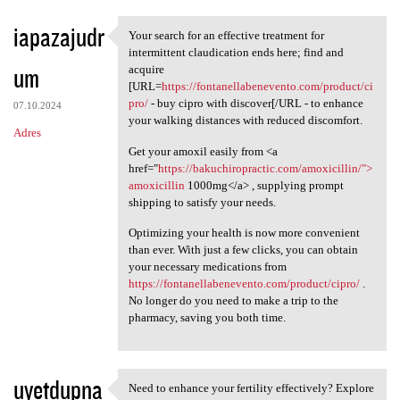
iapazajudr
Your search for an effective treatment for
Your search for an effective
intermittent claudication ends here; find and
um
acquire
[URL=
https://fontanellabenevento.com/product/ci
pro/
- buy cipro with discover[/URL - to enhance
07.10.2024
your walking distances with reduced discomfort.
Adres
Get your amoxil easily from <a
href="
https://bakuchiropractic.com/amoxicillin/">
amoxicillin
1000mg</a> , supplying prompt
shipping to satisfy your needs.
Optimizing your health is now more convenient
than ever. With just a few clicks, you can obtain
your necessary medications from
https://fontanellabenevento.com/product/cipro/
.
No longer do you need to make a trip to the
pharmacy, saving you both time.
uyetdupna
Need to enhance your fertility effectively? Explore