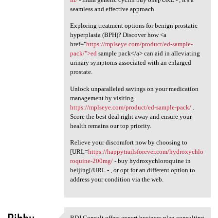
seamless and effective approach.
Exploring treatment options for benign prostatic
hyperplasia (BPH)? Discover how <a
href="
https://mplseye.com/product/ed-sample-
pack/">ed
sample pack</a> can aid in alleviating
urinary symptoms associated with an enlarged
prostate.
Unlock unparalleled savings on your medication
management by visiting
https://mplseye.com/product/ed-sample-pack/
.
Score the best deal right away and ensure your
health remains our top priority.
Relieve your discomfort now by choosing to
[URL=
https://happytrailsforever.com/hydroxychlo
roquine-200mg/
- buy hydroxychloroquine in
beijing[/URL - , or opt for an different option to
address your condition via the web.
BDJ Consult offers expert business plan consulting