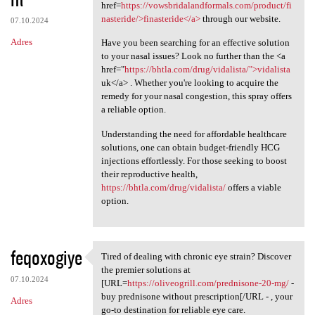
href=
https://vowsbridalandformals.com/product/fi
nasteride/>finasteride</a>
through our website.
07.10.2024
Adres
Have you been searching for an effective solution
to your nasal issues? Look no further than the <a
href="
https://bhtla.com/drug/vidalista/">vidalista
uk</a> . Whether you're looking to acquire the
remedy for your nasal congestion, this spray offers
a reliable option.
Understanding the need for affordable healthcare
solutions, one can obtain budget-friendly HCG
injections effortlessly. For those seeking to boost
their reproductive health,
https://bhtla.com/drug/vidalista/
offers a viable
option.
feqoxogiye
Tired of dealing with chronic eye strain? Discover
Tired of dealing with chronic
the premier solutions at
07.10.2024
[URL=
https://oliveogrill.com/prednisone-20-mg/
-
buy prednisone without prescription[/URL - , your
Adres
go-to destination for reliable eye care.