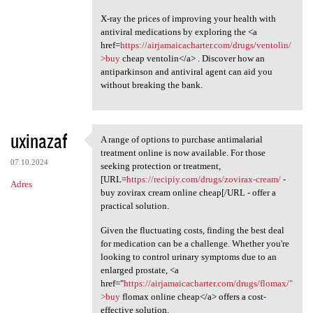
X-ray the prices of improving your health with
antiviral medications by exploring the <a
href=
https://airjamaicacharter.com/drugs/ventolin/
>buy
cheap ventolin</a> . Discover how an
antiparkinson and antiviral agent can aid you
without breaking the bank.
uxinazaf
A range of options to purchase antimalarial
A range of options to
treatment online is now available. For those
07.10.2024
seeking protection or treatment,
[URL=
https://recipiy.com/drugs/zovirax-cream/
-
Adres
buy zovirax cream online cheap[/URL - offer a
practical solution.
Given the fluctuating costs, finding the best deal
for medication can be a challenge. Whether you're
looking to control urinary symptoms due to an
enlarged prostate, <a
href="
https://airjamaicacharter.com/drugs/flomax/"
>buy
flomax online cheap</a> offers a cost-
effective solution.