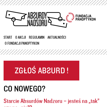
Przejdź
do
treści
START
O AKCJI
REGULAMIN
AKTUALNOŚCI
O FUNDACJI PANOPTYKON
CO NOWEGO?
Starcie Absurdów Nadzoru – jesteś na „tak”