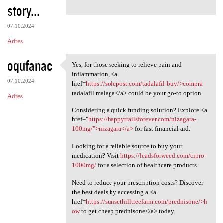
story...
07.10.2024
Adres
oqufanac
Yes, for those seeking to relieve pain and
Yes, for those seeking to
inflammation, <a
07.10.2024
href=
https://solepost.com/tadalafil-buy/>compra
tadalafil malaga</a> could be your go-to option.
Adres
Considering a quick funding solution? Explore <a
href="
https://happytrailsforever.com/nizagara-
100mg/">nizagara</a>
for fast financial aid.
Looking for a reliable source to buy your
medication? Visit
https://leadsforweed.com/cipro-
1000mg/
for a selection of healthcare products.
Need to reduce your prescription costs? Discover
the best deals by accessing a <a
href=
https://sunsethilltreefarm.com/prednisone/>h
ow
to get cheap prednisone</a> today.