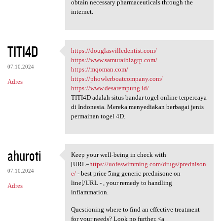
obtain necessary pharmaceuticals through the
internet.
TITI4D
https://douglasvilledentist.com/
https://douglasvilledentist
https://www.samuraibizgrp.com/
07.10.2024
https://mqoman.com/
https://phowlerboatcompany.com/
Adres
https://www.desarempung.id/
TITI4D adalah situs bandar togel online terpercaya
di Indonesia. Mereka menyediakan berbagai jenis
permainan togel 4D.
ahuroti
Keep your well-being in check with
Keep your well-being in check
[URL=
https://uofeswimming.com/drugs/prednison
07.10.2024
e/
- best price 5mg generic prednisone on
line[/URL - , your remedy to handling
Adres
inflammation.
Questioning where to find an effective treatment
for your needs? Look no further. <a