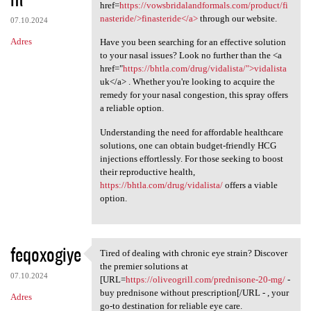
href=
https://vowsbridalandformals.com/product/fi
nasteride/>finasteride</a>
through our website.
07.10.2024
Adres
Have you been searching for an effective solution
to your nasal issues? Look no further than the <a
href="
https://bhtla.com/drug/vidalista/">vidalista
uk</a> . Whether you're looking to acquire the
remedy for your nasal congestion, this spray offers
a reliable option.
Understanding the need for affordable healthcare
solutions, one can obtain budget-friendly HCG
injections effortlessly. For those seeking to boost
their reproductive health,
https://bhtla.com/drug/vidalista/
offers a viable
option.
feqoxogiye
Tired of dealing with chronic eye strain? Discover
Tired of dealing with chronic
the premier solutions at
07.10.2024
[URL=
https://oliveogrill.com/prednisone-20-mg/
-
buy prednisone without prescription[/URL - , your
Adres
go-to destination for reliable eye care.