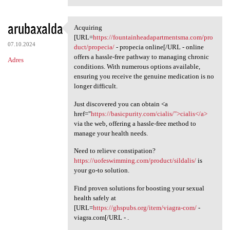
arubaxalda
Acquiring
Acquiring [URL=https:/
[URL=
https://fountainheadapartmentsma.com/pro
07.10.2024
duct/propecia/
- propecia online[/URL - online
offers a hassle-free pathway to managing chronic
Adres
conditions. With numerous options available,
ensuring you receive the genuine medication is no
longer difficult.
Just discovered you can obtain <a
href="
https://basicpurity.com/cialis/">cialis</a>
via the web, offering a hassle-free method to
manage your health needs.
Need to relieve constipation?
https://uofeswimming.com/product/sildalis/
is
your go-to solution.
Find proven solutions for boosting your sexual
health safely at
[URL=
https://ghspubs.org/item/viagra-com/
-
viagra.com[/URL - .