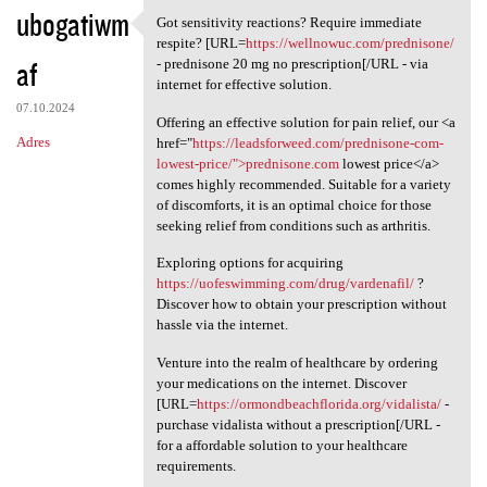
ubogatiwm
Got sensitivity reactions? Require immediate
Got sensitivity reactions?
respite? [URL=
https://wellnowuc.com/prednisone/
af
- prednisone 20 mg no prescription[/URL - via
internet for effective solution.
07.10.2024
Offering an effective solution for pain relief, our <a
Adres
href="
https://leadsforweed.com/prednisone-com-
lowest-price/">prednisone.com
lowest price</a>
comes highly recommended. Suitable for a variety
of discomforts, it is an optimal choice for those
seeking relief from conditions such as arthritis.
Exploring options for acquiring
https://uofeswimming.com/drug/vardenafil/
?
Discover how to obtain your prescription without
hassle via the internet.
Venture into the realm of healthcare by ordering
your medications on the internet. Discover
[URL=
https://ormondbeachflorida.org/vidalista/
-
purchase vidalista without a prescription[/URL -
for a affordable solution to your healthcare
requirements.