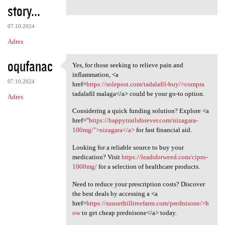
story...
07.10.2024
Adres
oqufanac
Yes, for those seeking to relieve pain and
Yes, for those seeking to
inflammation, <a
07.10.2024
href=
https://solepost.com/tadalafil-buy/>compra
tadalafil malaga</a> could be your go-to option.
Adres
Considering a quick funding solution? Explore <a
href="
https://happytrailsforever.com/nizagara-
100mg/">nizagara</a>
for fast financial aid.
Looking for a reliable source to buy your
medication? Visit
https://leadsforweed.com/cipro-
1000mg/
for a selection of healthcare products.
Need to reduce your prescription costs? Discover
the best deals by accessing a <a
href=
https://sunsethilltreefarm.com/prednisone/>h
ow
to get cheap prednisone</a> today.