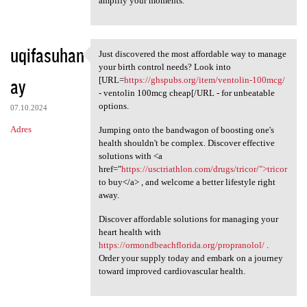
amplify your moments.
uqifasuhan
Just discovered the most affordable way to manage
Just discovered the most
your birth control needs? Look into
ay
[URL=
https://ghspubs.org/item/ventolin-100mcg/
- ventolin 100mcg cheap[/URL - for unbeatable
options.
07.10.2024
Adres
Jumping onto the bandwagon of boosting one's
health shouldn't be complex. Discover effective
solutions with <a
href="
https://usctriathlon.com/drugs/tricor/">tricor
to buy</a> , and welcome a better lifestyle right
away.
Discover affordable solutions for managing your
heart health with
https://ormondbeachflorida.org/propranolol/
.
Order your supply today and embark on a journey
toward improved cardiovascular health.