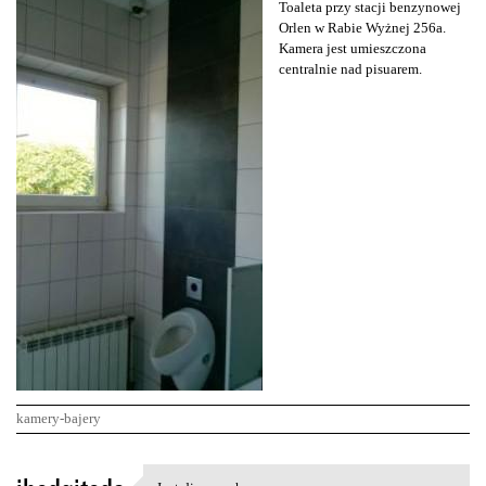
Toaleta przy stacji benzynowej
Orlen w Rabie Wyżnej 256a.
Kamera jest umieszczona
centralnie nad pisuarem.
kamery-bajery
K