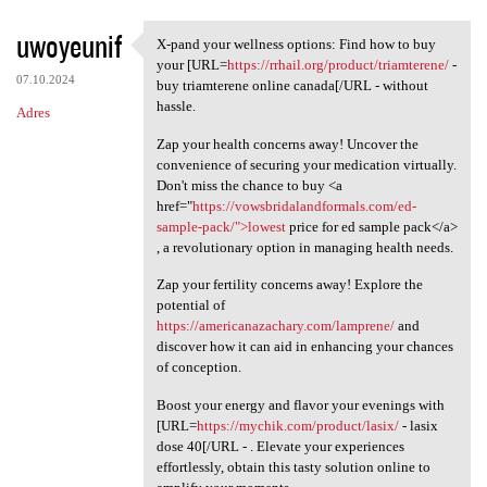
uwoyeunif
X-pand your wellness options: Find how to buy
X-pand your wellness options:
your [URL=
https://rrhail.org/product/triamterene/
-
07.10.2024
buy triamterene online canada[/URL - without
hassle.
Adres
Zap your health concerns away! Uncover the
convenience of securing your medication virtually.
Don't miss the chance to buy <a
href="
https://vowsbridalandformals.com/ed-
sample-pack/">lowest
price for ed sample pack</a>
, a revolutionary option in managing health needs.
Zap your fertility concerns away! Explore the
potential of
https://americanazachary.com/lamprene/
and
discover how it can aid in enhancing your chances
of conception.
Boost your energy and flavor your evenings with
[URL=
https://mychik.com/product/lasix/
- lasix
dose 40[/URL - . Elevate your experiences
effortlessly, obtain this tasty solution online to