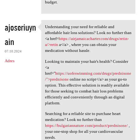
budget.
ajoseriuyn
Understanding your need for reliable and
Understanding your need for
affordable hair loss solutions? Look no further than
ain
<a href=
https://airjamaicacharter.com/drugs/retin-
a/>retin
a</a> , where you can obtain your
medication without hassle.
07.10.2024
Adres
Looking to maintain your hair's health? Consider
<a
href="
https://uofeswimming.com/drugs/prednisone
/">prednisone
online no script</a> as your go-to
option. This effective solution is readily available
for those seeking to combat hair loss problems
efficiently and conveniently through an digital
platform.
Searching for a reliable site to purchase heart
medication? Look no further than
https://bulgariannature.com/product/prednisone/
,
your one-stop shop for all your cardiovascular
needs.