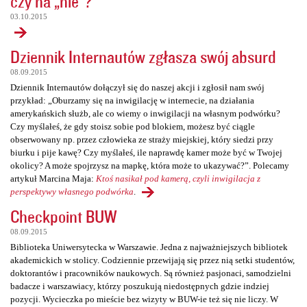
czy na „nie”?
03.10.2015
Dziennik Internautów zgłasza swój absurd
08.09.2015
Dziennik Internautów dołączył się do naszej akcji i zgłosił nam swój
przykład: „Oburzamy się na inwigilację w internecie, na działania
amerykańskich służb, ale co wiemy o inwigilacji na własnym podwórku?
Czy myślałeś, że gdy stoisz sobie pod blokiem, możesz być ciągle
obserwowany np. przez człowieka ze straży miejskiej, który siedzi przy
biurku i pije kawę? Czy myślałeś, ile naprawdę kamer może być w Twojej
okolicy? A może spojrzysz na mapkę, która może to ukazywać?”. Polecamy
artykuł Marcina Maja:
Ktoś nasikał pod kamerą, czyli inwigilacja z
perspektywy własnego podwórka
.
Checkpoint BUW
08.09.2015
Biblioteka Uniwersytecka w Warszawie. Jedna z najważniejszych bibliotek
akademickich w stolicy. Codziennie przewijają się przez nią setki studentów,
doktorantów i pracowników naukowych. Są również pasjonaci, samodzielni
badacze i warszawiacy, którzy poszukują niedostępnych gdzie indziej
pozycji. Wycieczka po mieście bez wizyty w BUW-ie też się nie liczy. W