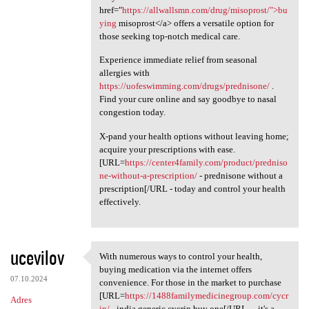
href="
https://allwallsmn.com/drug/misoprost/">bu
ying
misoprost</a> offers a versatile option for
those seeking top-notch medical care.
Experience immediate relief from seasonal
allergies with
https://uofeswimming.com/drugs/prednisone/
.
Find your cure online and say goodbye to nasal
congestion today.
X-pand your health options without leaving home;
acquire your prescriptions with ease.
[URL=
https://center4family.com/product/predniso
ne-without-a-prescription/
- prednisone without a
prescription[/URL - today and control your health
effectively.
ucevilov
With numerous ways to control your health,
With numerous ways to control
buying medication via the internet offers
07.10.2024
convenience. For those in the market to purchase
[URL=
https://1488familymedicinegroup.com/cycr
Adres
in/
- india generic cycrin buy one[/URL - , it's a