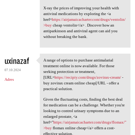
X-ray the prices of improving your health with
antiviral medications by exploring the <a
href=
https://airjamaicacharter.com/drugs/ventolin/
>buy
cheap ventolin</a> . Discover how an
antiparkinson and antiviral agent can aid you
without breaking the bank.
uxinazaf
A range of options to purchase antimalarial
A range of options to
treatment online is now available. For those
07.10.2024
seeking protection or treatment,
[URL=
https://recipiy.com/drugs/zovirax-cream/
-
Adres
buy zovirax cream online cheap[/URL - offer a
practical solution.
Given the fluctuating costs, finding the best deal
for medication can be a challenge. Whether you're
looking to control urinary symptoms due to an
enlarged prostate, <a
href="
https://airjamaicacharter.com/drugs/flomax/"
>buy
flomax online cheap</a> offers a cost-
effective solution.