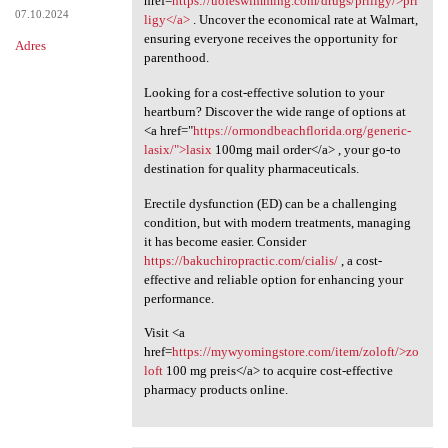
href=
https://uofeswimming.com/drugs/priligy/>pri
07.10.2024
ligy</a>
. Uncover the economical rate at Walmart,
ensuring everyone receives the opportunity for
Adres
parenthood.
Looking for a cost-effective solution to your
heartburn? Discover the wide range of options at
<a href="
https://ormondbeachflorida.org/generic-
lasix/">lasix
100mg mail order</a> , your go-to
destination for quality pharmaceuticals.
Erectile dysfunction (ED) can be a challenging
condition, but with modern treatments, managing
it has become easier. Consider
https://bakuchiropractic.com/cialis/
, a cost-
effective and reliable option for enhancing your
performance.
Visit <a
href=
https://mywyomingstore.com/item/zoloft/>zo
loft
100 mg preis</a> to acquire cost-effective
pharmacy products online.