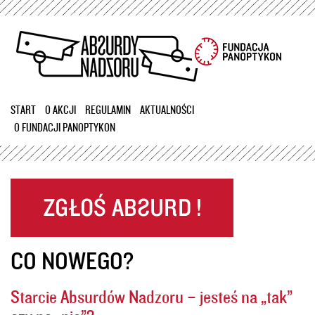
Przejdź
do
treści
START
O AKCJI
REGULAMIN
AKTUALNOŚCI
O FUNDACJI PANOPTYKON
CO NOWEGO?
Starcie Absurdów Nadzoru – jesteś na „tak”