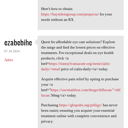
Here's how to obtain
https://bayridersgroup.com/propecia/
for your
needs without an RX.
ezabebihe
Quest for affordable eye care solutions? Explore
Quest for affordable eye care
the range and find the lowest prices on effective
07.10.2024
treatments. For exceptional deals on eye health
products, click <a
Adres
href=
https://transylvaniacare.org/item/cialis-
daily/>retail
price of cialis-daily</a> today.
Acquire effective pain relief by opting to purchase
your <a
href="
https://usctriathlon.com/drugs/diflucan/">dif
lucan
50mg</a> today.
Purchasing
https://ghspubs.org/priligy/
has never
been easier, ensuring you acquire your essential
treatment online with complete convenience and
privacy.