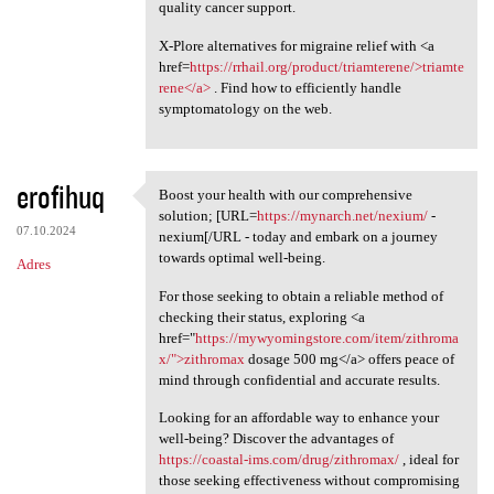
quality cancer support.
X-Plore alternatives for migraine relief with <a
href=
https://rrhail.org/product/triamterene/>triamte
rene</a>
. Find how to efficiently handle
symptomatology on the web.
erofihuq
Boost your health with our comprehensive
Boost your health with our
solution; [URL=
https://mynarch.net/nexium/
-
07.10.2024
nexium[/URL - today and embark on a journey
towards optimal well-being.
Adres
For those seeking to obtain a reliable method of
checking their status, exploring <a
href="
https://mywyomingstore.com/item/zithroma
x/">zithromax
dosage 500 mg</a> offers peace of
mind through confidential and accurate results.
Looking for an affordable way to enhance your
well-being? Discover the advantages of
https://coastal-ims.com/drug/zithromax/
, ideal for
those seeking effectiveness without compromising