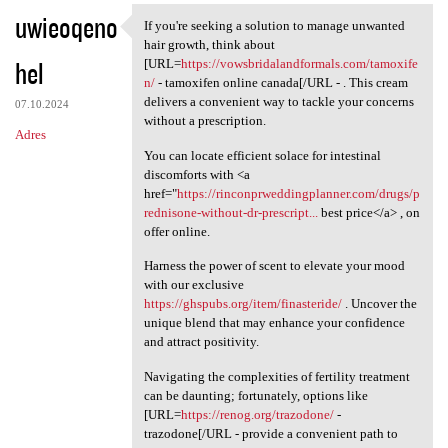
uwieoqeno
If you're seeking a solution to manage unwanted
If you're seeking a solution
hair growth, think about
hel
[URL=
https://vowsbridalandformals.com/tamoxife
n/
- tamoxifen online canada[/URL - . This cream
delivers a convenient way to tackle your concerns
07.10.2024
without a prescription.
Adres
You can locate efficient solace for intestinal
discomforts with <a
href="
https://rinconprweddingplanner.com/drugs/p
rednisone-without-dr-prescript...
best price</a> , on
offer online.
Harness the power of scent to elevate your mood
with our exclusive
https://ghspubs.org/item/finasteride/
. Uncover the
unique blend that may enhance your confidence
and attract positivity.
Navigating the complexities of fertility treatment
can be daunting; fortunately, options like
[URL=
https://renog.org/trazodone/
-
trazodone[/URL - provide a convenient path to