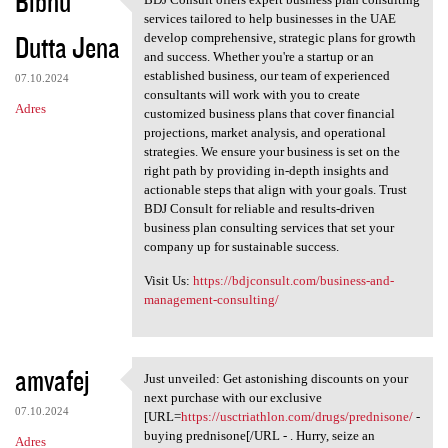
Bibhu
BDJ Consult offers expert
services tailored to help businesses in the UAE
Dutta Jena
develop comprehensive, strategic plans for growth
and success. Whether you're a startup or an
established business, our team of experienced
07.10.2024
consultants will work with you to create
Adres
customized business plans that cover financial
projections, market analysis, and operational
strategies. We ensure your business is set on the
right path by providing in-depth insights and
actionable steps that align with your goals. Trust
BDJ Consult for reliable and results-driven
business plan consulting services that set your
company up for sustainable success.
Visit Us:
https://bdjconsult.com/business-and-
management-consulting/
amvafej
Just unveiled: Get astonishing discounts on your
Just unveiled: Get
next purchase with our exclusive
07.10.2024
[URL=
https://usctriathlon.com/drugs/prednisone/
-
buying prednisone[/URL - . Hurry, seize an
Adres