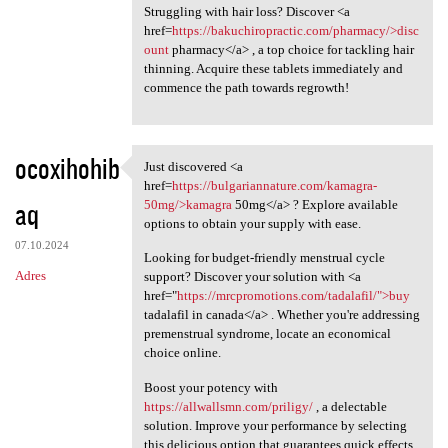
Struggling with hair loss? Discover <a
href=
https://bakuchiropractic.com/pharmacy/>disc
ount
pharmacy</a> , a top choice for tackling hair
thinning. Acquire these tablets immediately and
commence the path towards regrowth!
ocoxihohib
Just discovered <a
Just discovered <a href=https
href=
https://bulgariannature.com/kamagra-
aq
50mg/>kamagra
50mg</a> ? Explore available
options to obtain your supply with ease.
07.10.2024
Looking for budget-friendly menstrual cycle
Adres
support? Discover your solution with <a
href="
https://mrcpromotions.com/tadalafil/">buy
tadalafil in canada</a> . Whether you're addressing
premenstrual syndrome, locate an economical
choice online.
Boost your potency with
https://allwallsmn.com/priligy/
, a delectable
solution. Improve your performance by selecting
this delicious option that guarantees quick effects.