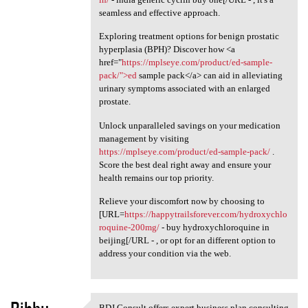
seamless and effective approach.
Exploring treatment options for benign prostatic
hyperplasia (BPH)? Discover how <a
href="
https://mplseye.com/product/ed-sample-
pack/">ed
sample pack</a> can aid in alleviating
urinary symptoms associated with an enlarged
prostate.
Unlock unparalleled savings on your medication
management by visiting
https://mplseye.com/product/ed-sample-pack/
.
Score the best deal right away and ensure your
health remains our top priority.
Relieve your discomfort now by choosing to
[URL=
https://happytrailsforever.com/hydroxychlo
roquine-200mg/
- buy hydroxychloroquine in
beijing[/URL - , or opt for an different option to
address your condition via the web.
BDJ Consult offers expert business plan consulting