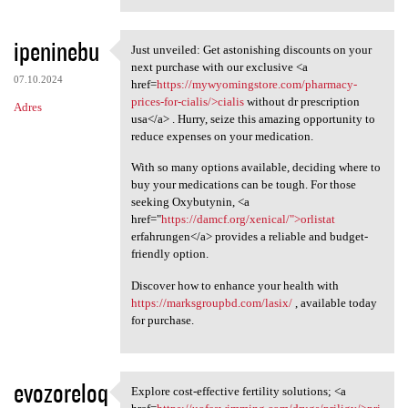
ipeninebu
Just unveiled: Get astonishing discounts on your
Just unveiled: Get
next purchase with our exclusive <a
07.10.2024
href=
https://mywyomingstore.com/pharmacy-
prices-for-cialis/>cialis
without dr prescription
Adres
usa</a> . Hurry, seize this amazing opportunity to
reduce expenses on your medication.
With so many options available, deciding where to
buy your medications can be tough. For those
seeking Oxybutynin, <a
href="
https://damcf.org/xenical/">orlistat
erfahrungen</a> provides a reliable and budget-
friendly option.
Discover how to enhance your health with
https://marksgroupbd.com/lasix/
, available today
for purchase.
evozoreloq
Explore cost-effective fertility solutions; <a
Explore cost-effective