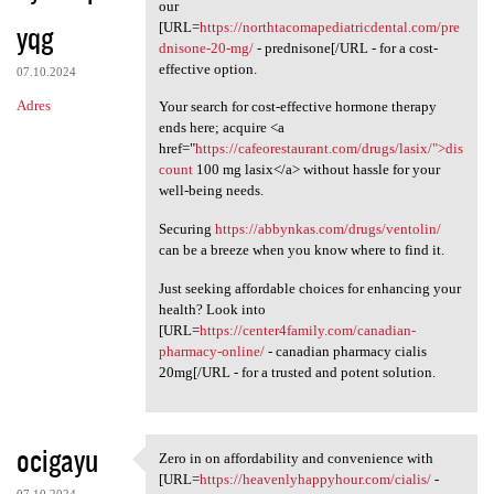
Need to enhance your
our
yqg
[URL=
https://northtacomapediatricdental.com/pre
dnisone-20-mg/
- prednisone[/URL - for a cost-
effective option.
07.10.2024
Adres
Your search for cost-effective hormone therapy
ends here; acquire <a
href="
https://cafeorestaurant.com/drugs/lasix/">dis
count
100 mg lasix</a> without hassle for your
well-being needs.
Securing
https://abbynkas.com/drugs/ventolin/
can be a breeze when you know where to find it.
Just seeking affordable choices for enhancing your
health? Look into
[URL=
https://center4family.com/canadian-
pharmacy-online/
- canadian pharmacy cialis
20mg[/URL - for a trusted and potent solution.
ocigayu
Zero in on affordability and convenience with
Zero in on affordability and
[URL=
https://heavenlyhappyhour.com/cialis/
-