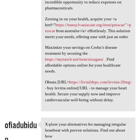
incredible opportunity to reduce expenses on
pharmaceuticals.
Zeroing in on your health, acquire your <a
href="
https://transylvaniacare.org/item/proscar/">p
roscar
from australia</a> effortlessly. This solution
meets your needs, offering ease with just an order.
Maximize your savings on Crohn’s disease
treatment by securing the
https://mynarch.net/item/nizagara/
. Find
affordable options online for your healthcare
needs.
Obtain [URL=
https://livinlifepc.com/levitra-20mg/
- buy levitra online[/URL - to manage your heart
health. Secure your supply now and improve
cardiovascular well-being without delay.
ofiadubidu
X-plore your alternatives for managing irregular
X-plore your alternatives for
heartbeat with proven solutions. Find out about
p
how