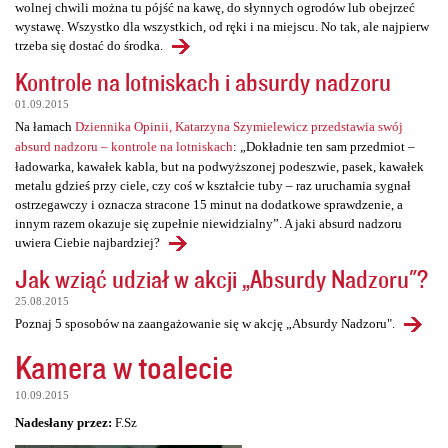
wolnej chwili można tu pójść na kawę, do słynnych ogrodów lub obejrzeć
wystawę. Wszystko dla wszystkich, od ręki i na miejscu. No tak, ale najpierw
trzeba się dostać do środka.
Kontrole na lotniskach i absurdy nadzoru
01.09.2015
Na łamach
Dziennika Opinii, Katarzyna Szymielewicz przedstawia swój
absurd nadzoru – kontrole na lotniskach
: „Dokładnie ten sam przedmiot –
ładowarka, kawałek kabla, but na podwyższonej podeszwie, pasek, kawałek
metalu gdzieś przy ciele, czy coś w kształcie tuby – raz uruchamia sygnał
ostrzegawczy i oznacza stracone 15 minut na dodatkowe sprawdzenie, a
innym razem okazuje się zupełnie niewidzialny”. A jaki absurd nadzoru
uwiera Ciebie najbardziej?
Jak wziąć udział w akcji „Absurdy Nadzoru"?
25.08.2015
Poznaj 5 sposobów na zaangażowanie się w akcję „Absurdy Nadzoru".
Kamera w toalecie
10.09.2015
Nadesłany przez:
F.Sz