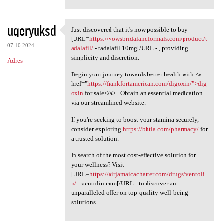
uqeryuksd
Just discovered that it's now possible to buy
Just discovered that it's now
[URL=
https://vowsbridalandformals.com/product/t
07.10.2024
adalafil/
- tadalafil 10mg[/URL - , providing
simplicity and discretion.
Adres
Begin your journey towards better health with <a
href="
https://frankfortamerican.com/digoxin/">dig
oxin
for sale</a> . Obtain an essential medication
via our streamlined website.
If you're seeking to boost your stamina securely,
consider exploring
https://bhtla.com/pharmacy/
for
a trusted solution.
In search of the most cost-effective solution for
your wellness? Visit
[URL=
https://airjamaicacharter.com/drugs/ventoli
n/
- ventolin.com[/URL - to discover an
unparalleled offer on top-quality well-being
solutions.