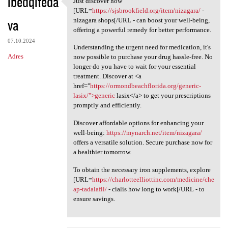
ibedqiteda
Just discover how
Just discover how [URL=https:
o
[URL=
https://sjsbrookfield.org/item/nizagara/
-
va
m
nizagara shops[/URL - can boost your well-being,
offering a powerful remedy for better performance.
e
07.10.2024
Understanding the urgent need for medication, it's
n
Adres
now possible to purchase your drug hassle-free. No
t
longer do you have to wait for your essential
treatment. Discover at <a
a
href="
https://ormondbeachflorida.org/generic-
r
lasix/">generic
lasix</a> to get your prescriptions
promptly and efficiently.
z
e
Discover affordable options for enhancing your
well-being:
https://mynarch.net/item/nizagara/
offers a versatile solution. Secure purchase now for
a healthier tomorrow.
To obtain the necessary iron supplements, explore
[URL=
https://charlotteelliottinc.com/medicine/che
ap-tadalafil/
- cialis how long to work[/URL - to
ensure savings.