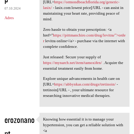
[URL=
https://ormondbeachflorida.org/generic-
lasix/
- lasix.com lowest price[/URL - can assist in
07.10.2024
maintaining your heart rate, providing peace of
Adres
mind.
Zero hassle to obtain your prescription: <a
href="
https://pittmanchiro.com/drug/levitra/">orde
r
levitra online</a> - purchase via the internet with
complete confidence.
Just released: Secure your supply of
https://mynarch.net/item/tamoxifen/
. Acquire the
essential treatment easily from home.
Explore unique advancements in health care on
[URL=
https://abbynkas.com/drugs/tretinoin/
-
tretinoin[/URL - , your ultimate resource for
researching innovative medical therapies.
erozonano
Knowing how essential it is to manage your
Knowing how essential it is
hypertension, you can get a reliable solution with
nt
<a