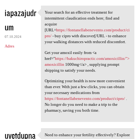
iapazajudr
Your search for an effective treatment for
Your search for an effective
intermittent claudication ends here; find and
um
acquire
[URL=
https://fontanellabenevento.com/product/ci
pro/
- buy cipro with discover[/URL - to enhance
07.10.2024
your walking distances with reduced discomfort.
Adres
Get your amoxil easily from <a
href="
https://bakuchiropractic.com/amoxicillin/">
amoxicillin
1000mg</a> , supplying prompt
shipping to satisfy your needs.
Optimizing your health is now more convenient
than ever. With just a few clicks, you can obtain
your necessary medications from
https://fontanellabenevento.com/product/cipro/
.
No longer do you need to make a trip to the
pharmacy, saving you both time.
uyetdupna
Need to enhance your fertility effectively? Explore