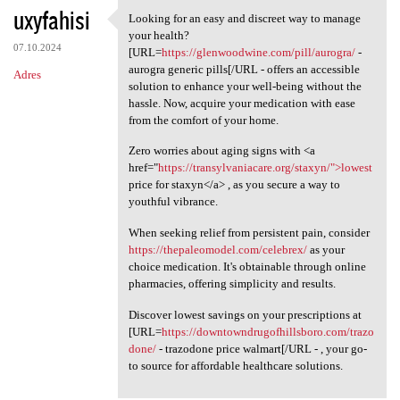
uxyfahisi
Looking for an easy and discreet way to manage
Looking for an easy and
your health?
07.10.2024
[URL=
https://glenwoodwine.com/pill/aurogra/
-
aurogra generic pills[/URL - offers an accessible
Adres
solution to enhance your well-being without the
hassle. Now, acquire your medication with ease
from the comfort of your home.
Zero worries about aging signs with <a
href="
https://transylvaniacare.org/staxyn/">lowest
price for staxyn</a> , as you secure a way to
youthful vibrance.
When seeking relief from persistent pain, consider
https://thepaleomodel.com/celebrex/
as your
choice medication. It's obtainable through online
pharmacies, offering simplicity and results.
Discover lowest savings on your prescriptions at
[URL=
https://downtowndrugofhillsboro.com/trazo
done/
- trazodone price walmart[/URL - , your go-
to source for affordable healthcare solutions.