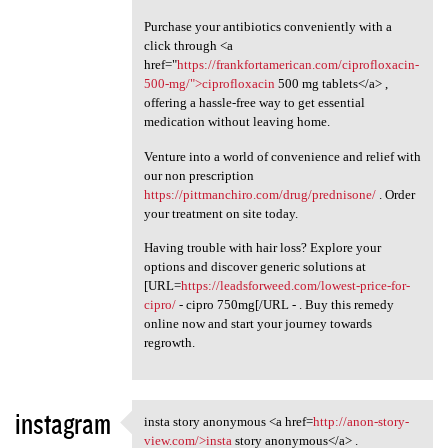
Purchase your antibiotics conveniently with a
click through <a
href="
https://frankfortamerican.com/ciprofloxacin-
500-mg/">ciprofloxacin
500 mg tablets</a> ,
offering a hassle-free way to get essential
medication without leaving home.
Venture into a world of convenience and relief with
our non prescription
https://pittmanchiro.com/drug/prednisone/
. Order
your treatment on site today.
Having trouble with hair loss? Explore your
options and discover generic solutions at
[URL=
https://leadsforweed.com/lowest-price-for-
cipro/
- cipro 750mg[/URL - . Buy this remedy
online now and start your journey towards
regrowth.
instagram
insta story anonymous <a href=
http://anon-story-
insta story anonymous <a href
view.com/>insta
story anonymous</a> .