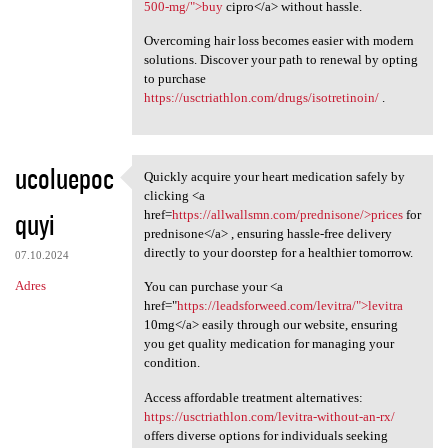
500-mg/">buy
cipro</a> without hassle.
Overcoming hair loss becomes easier with modern
solutions. Discover your path to renewal by opting
to purchase
https://usctriathlon.com/drugs/isotretinoin/
.
ucoluepoc
Quickly acquire your heart medication safely by
Quickly acquire your heart
clicking <a
quyi
href=
https://allwallsmn.com/prednisone/>prices
for
prednisone</a> , ensuring hassle-free delivery
directly to your doorstep for a healthier tomorrow.
07.10.2024
Adres
You can purchase your <a
href="
https://leadsforweed.com/levitra/">levitra
10mg</a> easily through our website, ensuring
you get quality medication for managing your
condition.
Access affordable treatment alternatives:
https://usctriathlon.com/levitra-without-an-rx/
offers diverse options for individuals seeking