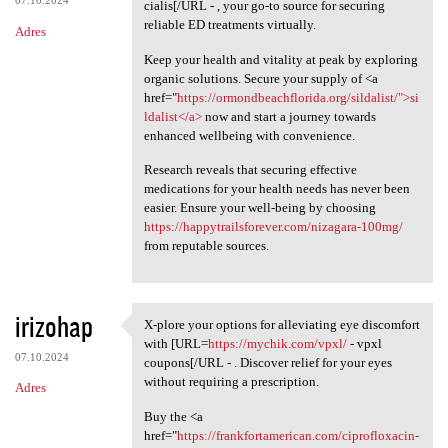
07.10.2024
cialis[/URL - , your go-to source for securing
reliable ED treatments virtually.
Adres
Keep your health and vitality at peak by exploring
organic solutions. Secure your supply of <a
href="
https://ormondbeachflorida.org/sildalist/">si
ldalist</a>
now and start a journey towards
enhanced wellbeing with convenience.
Research reveals that securing effective
medications for your health needs has never been
easier. Ensure your well-being by choosing
https://happytrailsforever.com/nizagara-100mg/
from reputable sources.
irizohap
X-plore your options for alleviating eye discomfort
X-plore your options for
with [URL=
https://mychik.com/vpxl/
- vpxl
07.10.2024
coupons[/URL - . Discover relief for your eyes
without requiring a prescription.
Adres
Buy the <a
href="
https://frankfortamerican.com/ciprofloxacin-