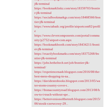
jfk-terminal
https://bookmarklinkz.com/story18359703/frontie
r-jfk-terminal
https://socialbookmarkgs.com/story18468566/fron
tier-jfk-terminal
https://www.tabadc.org/profile/airportcom92/profil
e
https://www.clevercomponents.com/portal/commu
nity/p2752/airport-com.aspx
https://bookmarkbooth.com/story18434211/fronti
er-jfk-terminal
https://exactlybookmarks.com/story18375268/fro
ntier-jfk-terminal
https://jobs.betheltech.net/job/frontier-jfk-
terminal/
https://experiencenash.blogspot.com/2016/08/the-
best-mens-shopping-in-na...
https://davidestesbooks.blogspot.com/2013/05/wa
ter-storm-country-cover-r...
https://fromacountryroad.blogspot.com/2013/08/h
ow-to-i-teach-without-spe...
https://betterversionofthetruth.blogspot.com/2015/
06/stosik-czerwcowy-29...