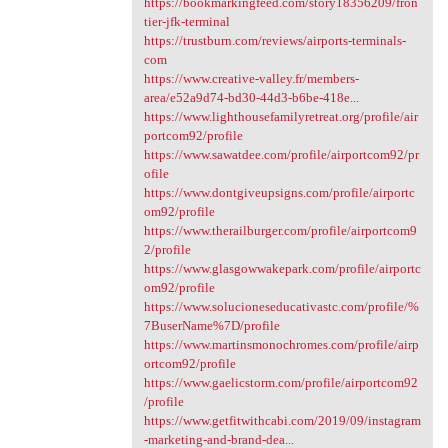
https://bookmarkingfeed.com/story18356209/fron
tier-jfk-terminal
https://trustburn.com/reviews/airports-terminals-
com
https://www.creative-valley.fr/members-
area/e52a9d74-bd30-44d3-b6be-418e...
https://www.lighthousefamilyretreat.org/profile/air
portcom92/profile
https://www.sawatdee.com/profile/airportcom92/pr
ofile
https://www.dontgiveupsigns.com/profile/airportc
om92/profile
https://www.therailburger.com/profile/airportcom9
2/profile
https://www.glasgowwakepark.com/profile/airportc
om92/profile
https://www.solucioneseducativastc.com/profile/%
7BuserName%7D/profile
https://www.martinsmonochromes.com/profile/airp
ortcom92/profile
https://www.gaelicstorm.com/profile/airportcom92
/profile
https://www.getfitwithcabi.com/2019/09/instagram
-marketing-and-brand-dea...