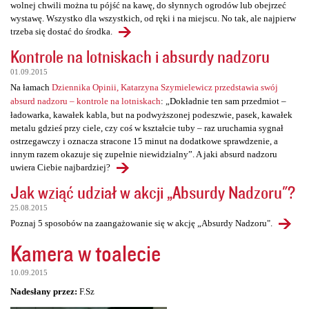
wolnej chwili można tu pójść na kawę, do słynnych ogrodów lub obejrzeć
wystawę. Wszystko dla wszystkich, od ręki i na miejscu. No tak, ale najpierw
trzeba się dostać do środka.
Kontrole na lotniskach i absurdy nadzoru
01.09.2015
Na łamach
Dziennika Opinii, Katarzyna Szymielewicz przedstawia swój
absurd nadzoru – kontrole na lotniskach
: „Dokładnie ten sam przedmiot –
ładowarka, kawałek kabla, but na podwyższonej podeszwie, pasek, kawałek
metalu gdzieś przy ciele, czy coś w kształcie tuby – raz uruchamia sygnał
ostrzegawczy i oznacza stracone 15 minut na dodatkowe sprawdzenie, a
innym razem okazuje się zupełnie niewidzialny”. A jaki absurd nadzoru
uwiera Ciebie najbardziej?
Jak wziąć udział w akcji „Absurdy Nadzoru"?
25.08.2015
Poznaj 5 sposobów na zaangażowanie się w akcję „Absurdy Nadzoru".
Kamera w toalecie
10.09.2015
Nadesłany przez:
F.Sz