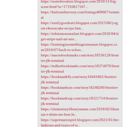
https://seatedovation.blogspot.com/2010/11/big-
score.html?sc=17310617167...
https://bailoutdirectory.com/listings469667/termin
al
https://easilygoodeats.blogspot.com/2015/06/yog
urt-cheesecake-recipe.htm...
https://robinmosesnailart.blogspot.com/2020/04/ti
ger-stripe-nail-art-neo...
https://learningissomethingtotreasure.blogspot.co
m/2016/07/back-to-schoo...
https://macrobookmarks.com/story18556129/front
ier-jfk-terminal
https://redhotbookmarks.com/story18374979/front
ier-jfk-terminal
https://bookmarkfly.com/story18441862/frontier-
jfk-terminal
https://bookmarkuse.com/story18248260/frontier-
jfk-terminal
https://bookmarkzap.com/story18321714/frontier-
jfk-terminal
https://elementarylibrarymama.com/2018/02/librar
ian-t-shirts-are-here.ht...
https://supermariospiel.blogspot.com/2021/01/the-
fashions-and-types-of-w...