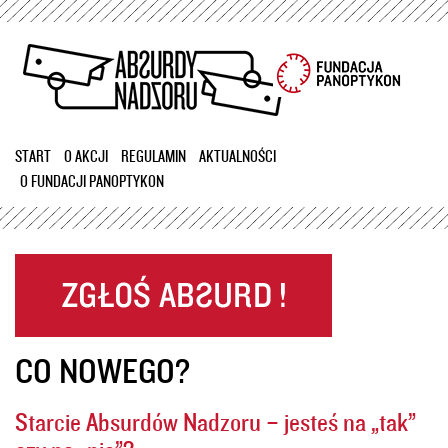
Przejdź
do
treści
START
O AKCJI
REGULAMIN
AKTUALNOŚCI
O FUNDACJI PANOPTYKON
CO NOWEGO?
Starcie Absurdów Nadzoru – jesteś na „tak”