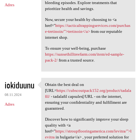
bleeding episodes. Explore treatments that
Adres
prioritize health and savings.
Now, secure your health by choosing to <a
href="
https://tacticaltrappingservices.com/purchas
e-tretinoin/">tretinoin</a>
from our reputable
internet shop.
To ensure your well-being, purchase
https://sunsethilltreefarm.com/item/ed-sample-
pack-2/
from a trusted source.
iokiduunu
Obtain the best deal on
Obtain the best deal on [URL
[URL=
https://cubscoutpack152.org/product/tadala
08.11.2024
fil/
- tadalafil capsules[/URL - on the internet,
ensuring your confidentiality and fulfillment are
Adres
guaranteed.
Discover how to significantly improve your sleep
quality with <a
href="
https://stroupflooringamerica.com/levitra/">l
evitra
in bulgaria</a> , your preferred solution for