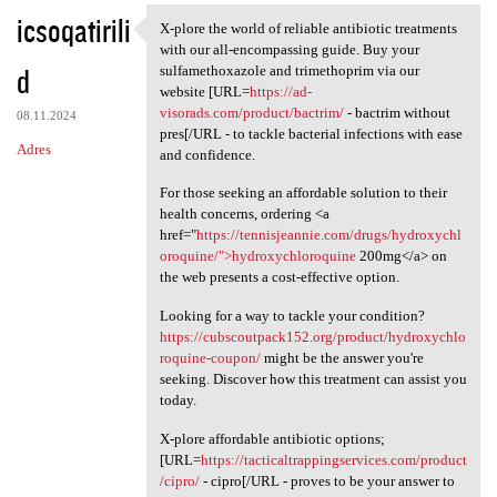
icsoqatirili
X-plore the world of reliable antibiotic treatments
X-plore the world of reliable
with our all-encompassing guide. Buy your
d
sulfamethoxazole and trimethoprim via our
website [URL=
https://ad-
visorads.com/product/bactrim/
- bactrim without
08.11.2024
pres[/URL - to tackle bacterial infections with ease
Adres
and confidence.
For those seeking an affordable solution to their
health concerns, ordering <a
href="
https://tennisjeannie.com/drugs/hydroxychl
oroquine/">hydroxychloroquine
200mg</a> on
the web presents a cost-effective option.
Looking for a way to tackle your condition?
https://cubscoutpack152.org/product/hydroxychlo
roquine-coupon/
might be the answer you're
seeking. Discover how this treatment can assist you
today.
X-plore affordable antibiotic options;
[URL=
https://tacticaltrappingservices.com/product
/cipro/
- cipro[/URL - proves to be your answer to