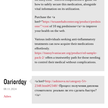
how to safely secure this medication, alongside
vital information on its utilization.
Purchase the <a
href="
https://texasrehabcenter.org/product/prednis
one/">cost
of 10 mg prednisone</a> to improve
your health on the web.
Various individuals seeking anti-inflammatory
treatments can now acquire their medications
effortlessly.
https://transylvaniacare.org/product/ed-sample-
pack-2/
offers a trustworthy path for those needing
to control their medical without complications.
Oariordqy
<a href=
http://ashinova.ru/category-5/t-
<a href=http://ashinova.ru
2348.html#2348/>
Процесс получения диплома
08.11.2024
стоматолога: реально ли это сделать быстро?
</a>
Adres