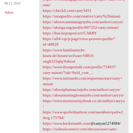
08.11.2024
ome/
https://checkli.com/carry5451
Adres
https://morguefile.com/creative/carry%20minati
https://aboutcasemanagerjobs.com/author/caryyu/
https://akniga.org/profile/697252-carry-minati/
https://foss.heptapod.net/CARRY
https://all4.vip/p/page/view-persons-profile?
id=49829
https://www.familienrecht-
heute.de/forum/wcf/user/10816-
wegh325qhj/#about
https://www.thumpertalk.com/profile/734037-
carry-minati/?tab=field_core_...
https://www.turismobr.com/respuestas/user/carry+
minati
https://aboutpharmacistjobs.com/author/caryyu/
https://aboutnursinghomejobs.com/author/caryyu/
https://www.montessorijobsuk.co.uk/author/caryyu
/
https://www.spoiledmaltese.com/members/qwfrw2
4etg.175784/
https://www.hackerearth.com/
@carrym1274084/
https://ischoolconnect.com/discuss/user/carry-