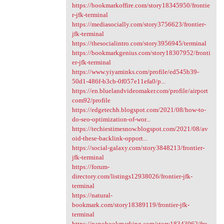
https://bookmarkoffire.com/story18345950/frontie
r-jfk-terminal
https://mediasocially.com/story3756623/frontier-
jfk-terminal
https://thesocialintro.com/story3956945/terminal
https://bookmarkgenius.com/story18307952/fronti
er-jfk-terminal
https://www.yiyaminks.com/profile/ed545b39-
50d1-486f-b3cb-0f057e11efa0/p...
https://en.bluelandvideomaker.com/profile/airport
com92/profile
https://edgetechh.blogspot.com/2021/08/how-to-
do-seo-optimization-of-wor...
https://techiestimesnow.blogspot.com/2021/08/av
oid-these-backlink-opport...
https://social-galaxy.com/story3848213/frontier-
jfk-terminal
https://forum-
directory.com/listings12938026/frontier-jfk-
terminal
https://natural-
bookmark.com/story18389119/frontier-jfk-
terminal
https://nanobookmarking.com/story18343062/fro