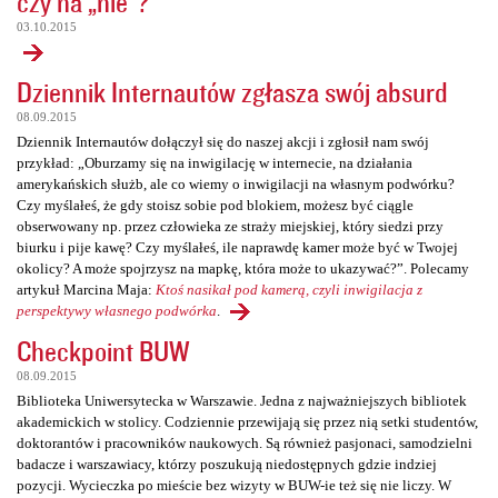
czy na „nie”?
03.10.2015
Dziennik Internautów zgłasza swój absurd
08.09.2015
Dziennik Internautów dołączył się do naszej akcji i zgłosił nam swój
przykład: „Oburzamy się na inwigilację w internecie, na działania
amerykańskich służb, ale co wiemy o inwigilacji na własnym podwórku?
Czy myślałeś, że gdy stoisz sobie pod blokiem, możesz być ciągle
obserwowany np. przez człowieka ze straży miejskiej, który siedzi przy
biurku i pije kawę? Czy myślałeś, ile naprawdę kamer może być w Twojej
okolicy? A może spojrzysz na mapkę, która może to ukazywać?”. Polecamy
artykuł Marcina Maja:
Ktoś nasikał pod kamerą, czyli inwigilacja z
perspektywy własnego podwórka
.
Checkpoint BUW
08.09.2015
Biblioteka Uniwersytecka w Warszawie. Jedna z najważniejszych bibliotek
akademickich w stolicy. Codziennie przewijają się przez nią setki studentów,
doktorantów i pracowników naukowych. Są również pasjonaci, samodzielni
badacze i warszawiacy, którzy poszukują niedostępnych gdzie indziej
pozycji. Wycieczka po mieście bez wizyty w BUW-ie też się nie liczy. W