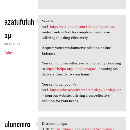
azatufufuh
Visit <a
Visit <a href=https:/
href=
https://sadlerland.com/imitrex/>purchase
ap
imitrex online</a> for complete insights on
utilizing this drug effectively.
08.11.2024
Acquire your transformative solution online.
Adres
Enhance
You can purchase effective pain relief by choosing
to
https://helpo.org/item/kamagra/
, ensuring fast
delivery directly to your home.
You can order your <a
href=
https://classybodyart.com/priligy/>priligy</a
>
from our website, offering a cost-effective
solution for your needs.
ulunemro
Discover unique
Discover unique [URL=https:/
[URL=
https://transylvaniacare.org/womenra/
-