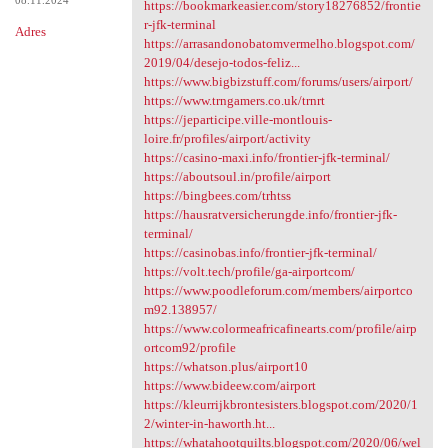
08.11.2024
https://bookmarkeasier.com/story18276852/frontie
r-jfk-terminal
Adres
https://arrasandonobatomvermelho.blogspot.com/
2019/04/desejo-todos-feliz...
https://www.bigbizstuff.com/forums/users/airport/
https://www.trngamers.co.uk/trnrt
https://jeparticipe.ville-montlouis-
loire.fr/profiles/airport/activity
https://casino-maxi.info/frontier-jfk-terminal/
https://aboutsoul.in/profile/airport
https://bingbees.com/trhtss
https://hausratversicherungde.info/frontier-jfk-
terminal/
https://casinobas.info/frontier-jfk-terminal/
https://volt.tech/profile/ga-airportcom/
https://www.poodleforum.com/members/airportco
m92.138957/
https://www.colormeafricafinearts.com/profile/airp
ortcom92/profile
https://whatson.plus/airport10
https://www.bideew.com/airport
https://kleurrijkbrontesisters.blogspot.com/2020/1
2/winter-in-haworth.ht...
https://whatahootquilts.blogspot.com/2020/06/wel