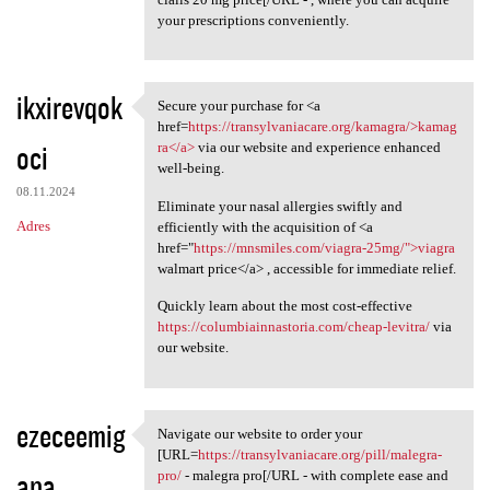
your prescriptions conveniently.
ikxirevqok
Secure your purchase for <a
Secure your purchase for <a
href=
https://transylvaniacare.org/kamagra/>kamag
oci
ra</a>
via our website and experience enhanced
well-being.
08.11.2024
Eliminate your nasal allergies swiftly and
Adres
efficiently with the acquisition of <a
href="
https://mnsmiles.com/viagra-25mg/">viagra
walmart price</a> , accessible for immediate relief.
Quickly learn about the most cost-effective
https://columbiainnastoria.com/cheap-levitra/
via
our website.
ezeceemig
Navigate our website to order your
Navigate our website to order
[URL=
https://transylvaniacare.org/pill/malegra-
ana
pro/
- malegra pro[/URL - with complete ease and