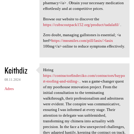
pharmacy</a> . Obtain your necessary medication
effortlessly and at competitive prices.
Browse our website to discover the
https://cubscoutpack152.org/product/tadalafil/
.
Zero doubt, managing gallstones is essential; <a
href=
https://mnsmiles.com/pill/lasix/>lasix
100mg</a> online to reduce symptoms effectively.
Keithdiz
Hiring
Hiring https:/
https://contractorfinder.iko.com/contractors/baypo
08.11.2024
rt-roofing-and-siding-...
was a game-changer quest
of my poorhouse renovation project. From the
Adres
initial consultation to the terminating
walkthrough, their professionalism and adroitness
were evident. The conspire was communicative,
ensuring I was informed at every stage. Their
attention to delegate was unblemished,
transforming my chimera into actuality with
precision. In the face a few unexpected challenges,
they adapted hastily, keeping the contract on track.