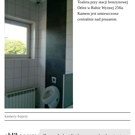
Toaleta przy stacji benzynowej
Orlen w Rabie Wyżnej 256a.
Kamera jest umieszczona
centralnie nad pisuarem.
kamery-bajery
K