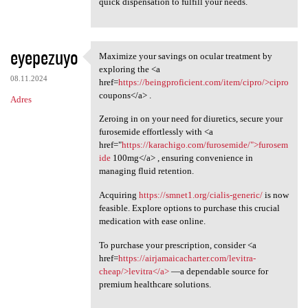
quick dispensation to fulfill your needs.
eyepezuyo
Maximize your savings on ocular treatment by
Maximize your savings on
exploring the <a
08.11.2024
href=
https://beingproficient.com/item/cipro/>cipro
coupons</a> .
Adres
Zeroing in on your need for diuretics, secure your
furosemide effortlessly with <a
href="
https://karachigo.com/furosemide/">furosem
ide
100mg</a> , ensuring convenience in
managing fluid retention.
Acquiring
https://smnet1.org/cialis-generic/
is now
feasible. Explore options to purchase this crucial
medication with ease online.
To purchase your prescription, consider <a
href=
https://airjamaicacharter.com/levitra-
cheap/>levitra</a>
—a dependable source for
premium healthcare solutions.