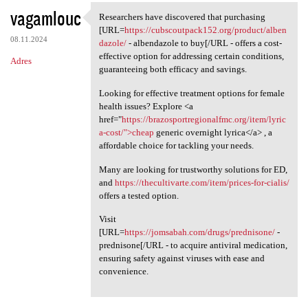
vagamlouc
Researchers have discovered that purchasing
Researchers have discovered
[URL=
https://cubscoutpack152.org/product/alben
08.11.2024
dazole/
- albendazole to buy[/URL - offers a cost-
effective option for addressing certain conditions,
Adres
guaranteeing both efficacy and savings.
Looking for effective treatment options for female
health issues? Explore <a
href="
https://brazosportregionalfmc.org/item/lyric
a-cost/">cheap
generic overnight lyrica</a> , a
affordable choice for tackling your needs.
Many are looking for trustworthy solutions for ED,
and
https://thecultivarte.com/item/prices-for-cialis/
offers a tested option.
Visit
[URL=
https://jomsabah.com/drugs/prednisone/
-
prednisone[/URL - to acquire antiviral medication,
ensuring safety against viruses with ease and
convenience.