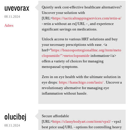
uvevorax
Quietly seek cost-effective healthcare alternatives?
Quietly seek cost-effective
Uncover your solution with
08.11.2024
[URL=
https://tacticaltrappingservices.com/retin-a/
- retin a without an rx[/URL - , and experience
Adres
significant savings on medications.
Unlock access to various HRT solutions and buy
your necessary prescriptions with ease. <a
href="
https://brazosportregionalfmc.org/item/meto
clopramide/">metoclopramide
information</a>
offers a variety of choices for managing
menopausal symptoms.
Zero in on eye health with the ultimate solution in
eye drops:
https://karachigo.com/lasix/
. Uncover a
revolutionary alternative for managing eye
inflammation without hassle.
olucibej
Secure affordable
Secure affordable [URL=https:
[URL=
https://classybodyart.com/item/vpxl/
- vpxl
08.11.2024
best price usa[/URL - options for controlling heavy