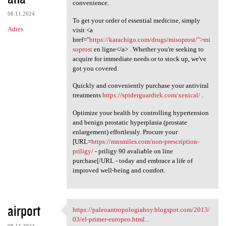
convenience.
08.11.2024
To get your order of essential medicine, simply
Adres
visit <a
href="
https://karachigo.com/drugs/misoprost/">mi
soprost
en ligne</a> . Whether you're seeking to
acquire for immediate needs or to stock up, we've
got you covered.
Quickly and conveniently purchase your antiviral
treatments
https://spiderguardtek.com/xenical/
.
Optimize your health by controlling hypertension
and benign prostatic hyperplasia (prostate
enlargement) effortlessly. Procure your
[URL=
https://mnsmiles.com/non-prescription-
priligy/
- priligy 90 avaliable on line
purchase[/URL - today and embrace a life of
improved well-being and comfort.
airport
https://paleoantropologiahoy.blogspot.com/2013/
https://paleoantropologiahoy
03/el-primer-europeo.html...