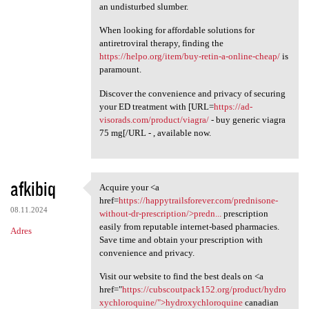
an undisturbed slumber.
When looking for affordable solutions for
antiretroviral therapy, finding the
https://helpo.org/item/buy-retin-a-online-cheap/
is
paramount.
Discover the convenience and privacy of securing
your ED treatment with [URL=
https://ad-
visorads.com/product/viagra/
- buy generic viagra
75 mg[/URL - , available now.
afkibiq
Acquire your <a
Acquire your <a href=https:/
href=
https://happytrailsforever.com/prednisone-
08.11.2024
without-dr-prescription/>predn...
prescription
easily from reputable internet-based pharmacies.
Adres
Save time and obtain your prescription with
convenience and privacy.
Visit our website to find the best deals on <a
href="
https://cubscoutpack152.org/product/hydro
xychloroquine/">hydroxychloroquine
canadian