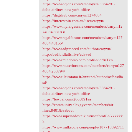
https://www.ocjobs.com/employers/3364291-
delta-airlines-new-york-office
https://dagshub.com/carrym1274084
https://interestpin.com.au/user/caryyu/
https://www.mylargescale.com/members/carrym12
74084.83183/
https://www.regalforums.com/members/carrym127
4084.48155/
https://www.adproceed.com/author/caryyu/
http://bedfordfalls.live/cdvvsd
https://www.mindomo.com/profile/id/8sTkn
https://www.routerforums.com/members/carrym127
4084.253794/
https://www.ilcirotano.it/annunci/author/asfdasdfa
sd/
https://www.ocjobs.com/employers/3364291-
delta-airlines-new-york-office
https://fewpal.com/26dc891aa
https://community.alexgyver.ru/members/air-
lines.84018/#about
https://www.supersadovnik.ru/user/profile/kkkkkk
k
https://www.walkscore.com/people/187718892711