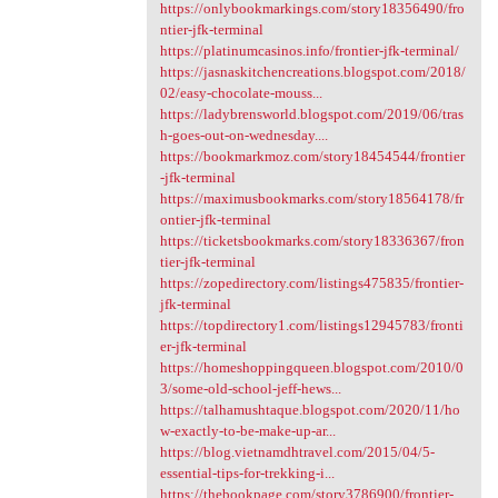
https://onlybookmarkings.com/story18356490/fro
ntier-jfk-terminal
https://platinumcasinos.info/frontier-jfk-terminal/
https://jasnaskitchencreations.blogspot.com/2018/
02/easy-chocolate-mouss...
https://ladybrensworld.blogspot.com/2019/06/tras
h-goes-out-on-wednesday....
https://bookmarkmoz.com/story18454544/frontier
-jfk-terminal
https://maximusbookmarks.com/story18564178/fr
ontier-jfk-terminal
https://ticketsbookmarks.com/story18336367/fron
tier-jfk-terminal
https://zopedirectory.com/listings475835/frontier-
jfk-terminal
https://topdirectory1.com/listings12945783/fronti
er-jfk-terminal
https://homeshoppingqueen.blogspot.com/2010/0
3/some-old-school-jeff-hews...
https://talhamushtaque.blogspot.com/2020/11/ho
w-exactly-to-be-make-up-ar...
https://blog.vietnamdhtravel.com/2015/04/5-
essential-tips-for-trekking-i...
https://thebookpage.com/story3786900/frontier-