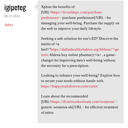
igipeteg
Xplore the benefits of
Xplore the benefits of [URL
[URL=
https://livinlifepc.com/purchase-
08.11.2024
prednisone/
- purchase prednisone[/URL - for
managing your well-being. Purchase the supply on
Adres
the web to improve your daily lifestyle.
Seeking a safe solution for one's ED? Discover the
merits of <a
href="
https://dallashealthybabies.org/fildena/">ge
neric
fildena buy online pharmacy</a> , a game-
changer for improving men's well-being without
the necessity for a prescription.
Looking to enhance your well-being? Explore how
to secure your needs without hassle with
https://happytrailsforever.com/cialis/
.
Learn about the recommended
[URL=
https://ifcuriousthenlearn.com/womenra/
-
generic womenra uk[/URL - for efficient treatment
of mites.