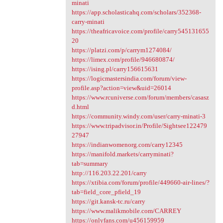
minati
https://app.scholasticahq.com/scholars/352368-
carry-minati
https://theafricavoice.com/profile/carry545131655
20
https://platzi.com/p/carrym1274084/
https://limex.com/profile/946680874/
https://ising.pl/carry156615631
https://logicmastersindia.com/forum/view-
profile.asp?action=view&uid=26014
https://www.rcuniverse.com/forum/members/casasz
d.html
https://community.windy.com/user/carry-minati-3
https://www.tripadvisor.in/Profile/Sightsee122479
27947
https://indianwomenorg.com/carry12345
https://manifold.markets/carryminati?
tab=summary
http://116.203.22.201/carry
https://xtibia.com/forum/profile/449660-air-lines/?
tab=field_core_pfield_19
https://git.kansk-tc.ru/carry
https://www.malikmobile.com/CARREY
https://onlyfans.com/u456159959