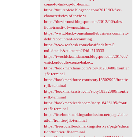
come-to-link-up-for-boms...
https://futureofcio.blogspot.com/2013/03/five-
characteristics-of-toxic-w...
https://thevirtuosi.blogspot.com/2012/06/tales-
from-transit-of-venus.htm...
https://www.blackwomenhandlebusiness.com/new-
dehli/accountant-accounting...
https://www.wishesh.com/classifieds.html?
md=details&ct=merch2&id=716535
https://twochicksandamom.blogspot.com/2017/07
/snickerdoodle-create-bake-...
https://bookmarkfame.com/story18280480/frontier
-jfk-terminal
https://bookmarkforce.com/story18502902/frontie
r-jfk-terminal
https://bookmarkassist.com/story18332380/frontie
r-jfk-terminal
https://bookmarkleader.com/story18436195/fronti
er-jfk-terminal
https://freebookmarkingsubmission.net/page/educ
ation/frontier-jfk-terminal
https://freesocialbookmarkingsites.xyz/page/educa
tion/frontier-jfk-terminal