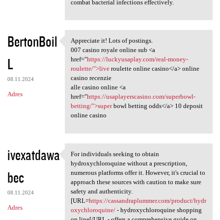
combat bacterial infections effectively.
BertonBoil
Appreciate it! Lots of postings.
Appreciate it! Lots of
007 casino royale online sub <a
L
href="
https://luckyusaplay.com/real-money-
roulette/">live
roulette online casino</a> online
casino recenzie
08.11.2024
alle casino online <a
Adres
href="
https://usaplayerscasino.com/superbowl-
betting/">super
bowl betting odds</a> 10 deposit
online casino
ivexatdawa
For individuals seeking to obtain
For individuals seeking to
hydroxychloroquine without a prescription,
bec
numerous platforms offer it. However, it's crucial to
approach these sources with caution to make sure
safety and authenticity.
08.11.2024
[URL=
https://cassandraplummer.com/product/hydr
Adres
oxychloroquine/
- hydroxychloroquine shopping
on line[/URL - offers a comprehensive guide on