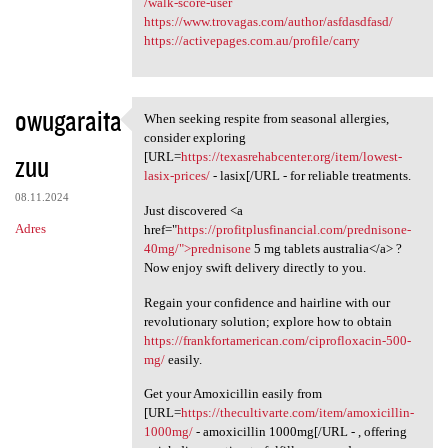
/walk-score-user
https://www.trovagas.com/author/asfdasdfasd/
https://activepages.com.au/profile/carry
owugaraita
When seeking respite from seasonal allergies,
When seeking respite from
consider exploring
zuu
[URL=
https://texasrehabcenter.org/item/lowest-
lasix-prices/
- lasix[/URL - for reliable treatments.
08.11.2024
Just discovered <a
Adres
href="
https://profitplusfinancial.com/prednisone-
40mg/">prednisone
5 mg tablets australia</a> ?
Now enjoy swift delivery directly to you.
Regain your confidence and hairline with our
revolutionary solution; explore how to obtain
https://frankfortamerican.com/ciprofloxacin-500-
mg/
easily.
Get your Amoxicillin easily from
[URL=
https://thecultivarte.com/item/amoxicillin-
1000mg/
- amoxicillin 1000mg[/URL - , offering