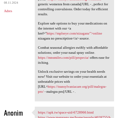
08.11.2024
generic womenra from canada[/URL - , perfect for
controlling convulsions. Order today for efficient
Adres
results.
Explore safe options to buy your medications on
the internet with our <a
href="
https://mplseye.com/nizagara/">online
nizagara no prescription</a> source.
Combat seasonal allergies swiftly with affordable
solutions; order your nasal spray online.
https://mnsmiles.com/pill/propecia/
offers ease for
itching.
Unlock exclusive savings on your health needs
now! Visit our website to order your essentials at
unbeatable prices with
[URL=
https://transylvaniacare.org/pill/malegra-
pro/
- malegra pro[/URL - .
Anonim
https://apk.tw/space-uid-6728966.html
https://apk.tw/space-uid
https://www.mangago.me/home/people/4028755/h