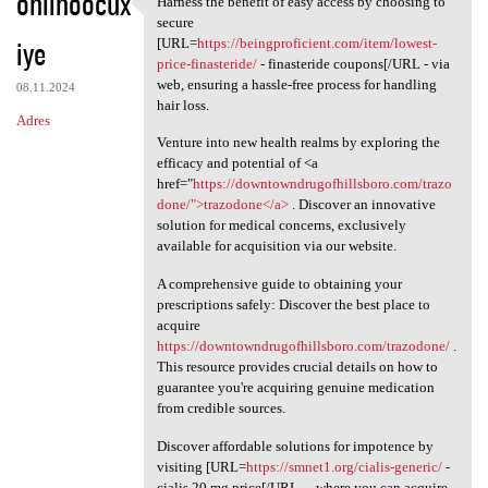
ohlihoocux
Harness the benefit of easy access by choosing to
Harness the benefit of easy
o
secure
iye
m
[URL=
https://beingproficient.com/item/lowest-
price-finasteride/
- finasteride coupons[/URL - via
e
web, ensuring a hassle-free process for handling
08.11.2024
n
hair loss.
Adres
t
Venture into new health realms by exploring the
efficacy and potential of <a
a
href="
https://downtowndrugofhillsboro.com/trazo
r
done/">trazodone</a>
. Discover an innovative
solution for medical concerns, exclusively
z
available for acquisition via our website.
e
A comprehensive guide to obtaining your
prescriptions safely: Discover the best place to
acquire
https://downtowndrugofhillsboro.com/trazodone/
.
This resource provides crucial details on how to
guarantee you're acquiring genuine medication
from credible sources.
Discover affordable solutions for impotence by
visiting [URL=
https://smnet1.org/cialis-generic/
-
cialis 20 mg price[/URL - , where you can acquire