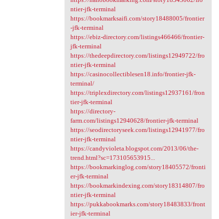
ntier-jfk-terminal
https://bookmarksaifi.com/story18488005/frontier
-jfk-terminal
https://ebiz-directory.com/listings466466/frontier-
jfk-terminal
https://thedeepdirectory.com/listings12949722/fro
ntier-jfk-terminal
https://casinocollectiblesen18.info/frontier-jfk-
terminal/
https://triplexdirectory.com/listings12937161/fron
tier-jfk-terminal
https://directory-
farm.com/listings12940628/frontier-jfk-terminal
https://seodirectoryseek.com/listings12941977/fro
ntier-jfk-terminal
https://candyvioleta.blogspot.com/2013/06/the-
trend.html?sc=173105653915...
https://bookmarkinglog.com/story18405572/fronti
er-jfk-terminal
https://bookmarkindexing.com/story18314807/fro
ntier-jfk-terminal
https://pukkabookmarks.com/story18483833/front
ier-jfk-terminal