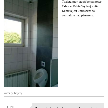
Toaleta przy stacji benzynowej
Orlen w Rabie Wyżnej 256a.
Kamera jest umieszczona
centralnie nad pisuarem.
kamery-bajery
K