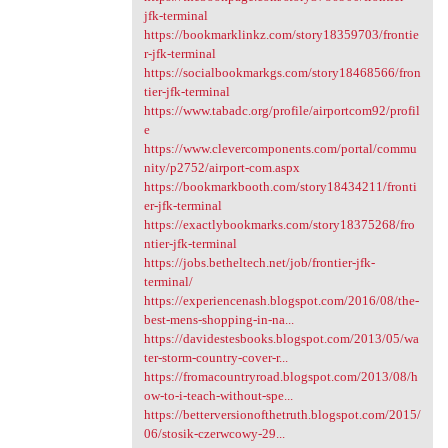
jfk-terminal
https://bookmarklinkz.com/story18359703/frontie
r-jfk-terminal
https://socialbookmarkgs.com/story18468566/fron
tier-jfk-terminal
https://www.tabadc.org/profile/airportcom92/profil
e
https://www.clevercomponents.com/portal/commu
nity/p2752/airport-com.aspx
https://bookmarkbooth.com/story18434211/fronti
er-jfk-terminal
https://exactlybookmarks.com/story18375268/fro
ntier-jfk-terminal
https://jobs.betheltech.net/job/frontier-jfk-
terminal/
https://experiencenash.blogspot.com/2016/08/the-
best-mens-shopping-in-na...
https://davidestesbooks.blogspot.com/2013/05/wa
ter-storm-country-cover-r...
https://fromacountryroad.blogspot.com/2013/08/h
ow-to-i-teach-without-spe...
https://betterversionofthetruth.blogspot.com/2015/
06/stosik-czerwcowy-29...