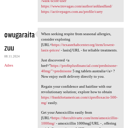
/walk-score-user
https://www.trovagas.com/author/asfdasdfasd/
https://activepages.com.au/profile/carry
owugaraita
When seeking respite from seasonal allergies,
When seeking respite from
consider exploring
zuu
[URL=
https://texasrehabcenter.org/item/lowest-
lasix-prices/
- lasix[/URL - for reliable treatments.
08.11.2024
Just discovered <a
Adres
href="
https://profitplusfinancial.com/prednisone-
40mg/">prednisone
5 mg tablets australia</a> ?
Now enjoy swift delivery directly to you.
Regain your confidence and hairline with our
revolutionary solution; explore how to obtain
https://frankfortamerican.com/ciprofloxacin-500-
mg/
easily.
Get your Amoxicillin easily from
[URL=
https://thecultivarte.com/item/amoxicillin-
1000mg/
- amoxicillin 1000mg[/URL - , offering