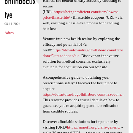
ohlihoocux
Harness the benefit of easy access by choosing to
Harness the benefit of easy
o
secure
iye
m
[URL=
https://beingproficient.com/item/lowest-
price-finasteride/
- finasteride coupons[/URL - via
e
web, ensuring a hassle-free process for handling
08.11.2024
n
hair loss.
Adres
t
Venture into new health realms by exploring the
efficacy and potential of <a
a
href="
https://downtowndrugofhillsboro.com/trazo
r
done/">trazodone</a>
. Discover an innovative
solution for medical concerns, exclusively
z
available for acquisition via our website.
e
A comprehensive guide to obtaining your
prescriptions safely: Discover the best place to
acquire
https://downtowndrugofhillsboro.com/trazodone/
.
This resource provides crucial details on how to
guarantee you're acquiring genuine medication
from credible sources.
Discover affordable solutions for impotence by
visiting [URL=
https://smnet1.org/cialis-generic/
-
cialis 20 mg price[/URL - , where you can acquire