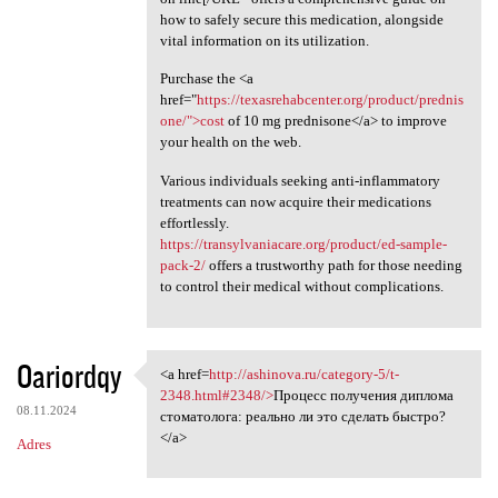
how to safely secure this medication, alongside
vital information on its utilization.
Purchase the <a
href="
https://texasrehabcenter.org/product/prednis
one/">cost
of 10 mg prednisone</a> to improve
your health on the web.
Various individuals seeking anti-inflammatory
treatments can now acquire their medications
effortlessly.
https://transylvaniacare.org/product/ed-sample-
pack-2/
offers a trustworthy path for those needing
to control their medical without complications.
Oariordqy
<a href=
http://ashinova.ru/category-5/t-
<a href=http://ashinova.ru
2348.html#2348/>
Процесс получения диплома
08.11.2024
стоматолога: реально ли это сделать быстро?
</a>
Adres