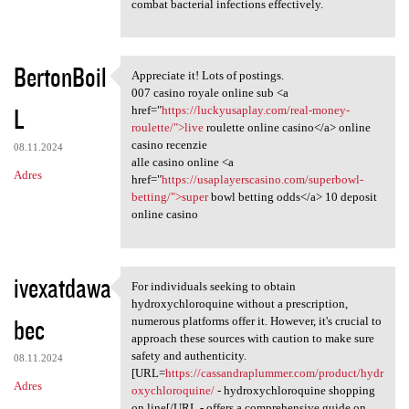
combat bacterial infections effectively.
BertonBoil
Appreciate it! Lots of postings.
Appreciate it! Lots of
007 casino royale online sub <a
L
href="
https://luckyusaplay.com/real-money-
roulette/">live
roulette online casino</a> online
casino recenzie
08.11.2024
alle casino online <a
Adres
href="
https://usaplayerscasino.com/superbowl-
betting/">super
bowl betting odds</a> 10 deposit
online casino
ivexatdawa
For individuals seeking to obtain
For individuals seeking to
hydroxychloroquine without a prescription,
bec
numerous platforms offer it. However, it's crucial to
approach these sources with caution to make sure
safety and authenticity.
08.11.2024
[URL=
https://cassandraplummer.com/product/hydr
Adres
oxychloroquine/
- hydroxychloroquine shopping
on line[/URL - offers a comprehensive guide on