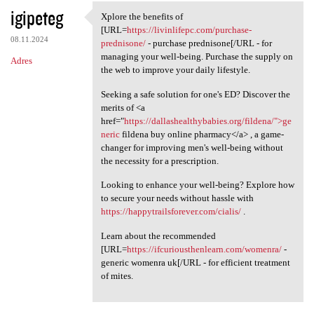
igipeteg
Xplore the benefits of
Xplore the benefits of [URL
[URL=
https://livinlifepc.com/purchase-
08.11.2024
prednisone/
- purchase prednisone[/URL - for
managing your well-being. Purchase the supply on
Adres
the web to improve your daily lifestyle.
Seeking a safe solution for one's ED? Discover the
merits of <a
href="
https://dallashealthybabies.org/fildena/">ge
neric
fildena buy online pharmacy</a> , a game-
changer for improving men's well-being without
the necessity for a prescription.
Looking to enhance your well-being? Explore how
to secure your needs without hassle with
https://happytrailsforever.com/cialis/
.
Learn about the recommended
[URL=
https://ifcuriousthenlearn.com/womenra/
-
generic womenra uk[/URL - for efficient treatment
of mites.