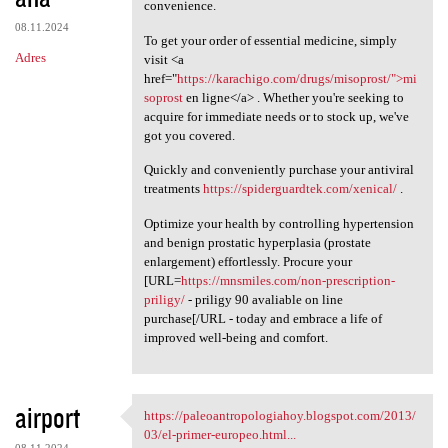
convenience.
08.11.2024
To get your order of essential medicine, simply
Adres
visit <a
href="
https://karachigo.com/drugs/misoprost/">mi
soprost
en ligne</a> . Whether you're seeking to
acquire for immediate needs or to stock up, we've
got you covered.
Quickly and conveniently purchase your antiviral
treatments
https://spiderguardtek.com/xenical/
.
Optimize your health by controlling hypertension
and benign prostatic hyperplasia (prostate
enlargement) effortlessly. Procure your
[URL=
https://mnsmiles.com/non-prescription-
priligy/
- priligy 90 avaliable on line
purchase[/URL - today and embrace a life of
improved well-being and comfort.
airport
https://paleoantropologiahoy.blogspot.com/2013/
https://paleoantropologiahoy
03/el-primer-europeo.html...