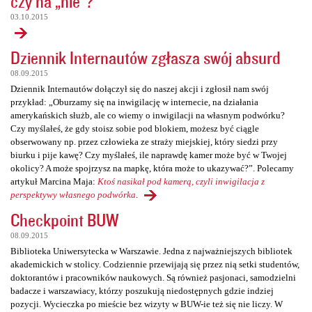
czy na „nie”?
03.10.2015
Dziennik Internautów zgłasza swój absurd
08.09.2015
Dziennik Internautów dołączył się do naszej akcji i zgłosił nam swój
przykład: „Oburzamy się na inwigilację w internecie, na działania
amerykańskich służb, ale co wiemy o inwigilacji na własnym podwórku?
Czy myślałeś, że gdy stoisz sobie pod blokiem, możesz być ciągle
obserwowany np. przez człowieka ze straży miejskiej, który siedzi przy
biurku i pije kawę? Czy myślałeś, ile naprawdę kamer może być w Twojej
okolicy? A może spojrzysz na mapkę, która może to ukazywać?”. Polecamy
artykuł Marcina Maja:
Ktoś nasikał pod kamerą, czyli inwigilacja z
perspektywy własnego podwórka
.
Checkpoint BUW
08.09.2015
Biblioteka Uniwersytecka w Warszawie. Jedna z najważniejszych bibliotek
akademickich w stolicy. Codziennie przewijają się przez nią setki studentów,
doktorantów i pracowników naukowych. Są również pasjonaci, samodzielni
badacze i warszawiacy, którzy poszukują niedostępnych gdzie indziej
pozycji. Wycieczka po mieście bez wizyty w BUW-ie też się nie liczy. W