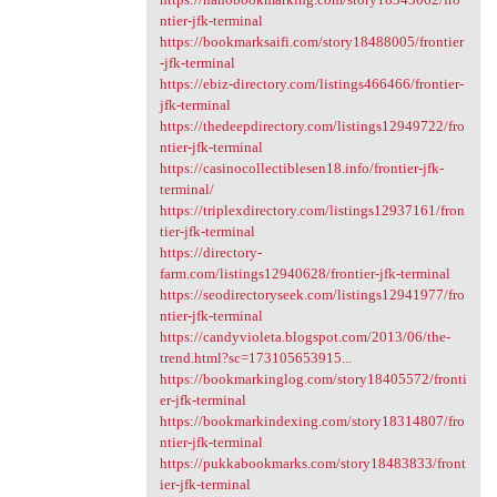
ntier-jfk-terminal
https://bookmarksaifi.com/story18488005/frontier
-jfk-terminal
https://ebiz-directory.com/listings466466/frontier-
jfk-terminal
https://thedeepdirectory.com/listings12949722/fro
ntier-jfk-terminal
https://casinocollectiblesen18.info/frontier-jfk-
terminal/
https://triplexdirectory.com/listings12937161/fron
tier-jfk-terminal
https://directory-
farm.com/listings12940628/frontier-jfk-terminal
https://seodirectoryseek.com/listings12941977/fro
ntier-jfk-terminal
https://candyvioleta.blogspot.com/2013/06/the-
trend.html?sc=173105653915...
https://bookmarkinglog.com/story18405572/fronti
er-jfk-terminal
https://bookmarkindexing.com/story18314807/fro
ntier-jfk-terminal
https://pukkabookmarks.com/story18483833/front
ier-jfk-terminal