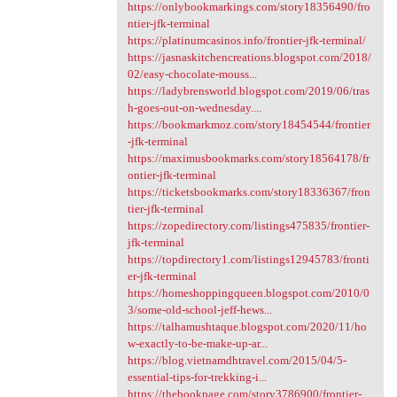
https://onlybookmarkings.com/story18356490/fro
ntier-jfk-terminal
https://platinumcasinos.info/frontier-jfk-terminal/
https://jasnaskitchencreations.blogspot.com/2018/
02/easy-chocolate-mouss...
https://ladybrensworld.blogspot.com/2019/06/tras
h-goes-out-on-wednesday....
https://bookmarkmoz.com/story18454544/frontier
-jfk-terminal
https://maximusbookmarks.com/story18564178/fr
ontier-jfk-terminal
https://ticketsbookmarks.com/story18336367/fron
tier-jfk-terminal
https://zopedirectory.com/listings475835/frontier-
jfk-terminal
https://topdirectory1.com/listings12945783/fronti
er-jfk-terminal
https://homeshoppingqueen.blogspot.com/2010/0
3/some-old-school-jeff-hews...
https://talhamushtaque.blogspot.com/2020/11/ho
w-exactly-to-be-make-up-ar...
https://blog.vietnamdhtravel.com/2015/04/5-
essential-tips-for-trekking-i...
https://thebookpage.com/story3786900/frontier-