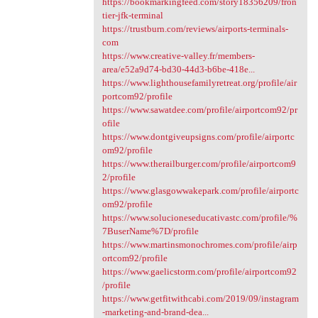
https://bookmarkingfeed.com/story18356209/fron
tier-jfk-terminal
https://trustburn.com/reviews/airports-terminals-
com
https://www.creative-valley.fr/members-
area/e52a9d74-bd30-44d3-b6be-418e...
https://www.lighthousefamilyretreat.org/profile/air
portcom92/profile
https://www.sawatdee.com/profile/airportcom92/pr
ofile
https://www.dontgiveupsigns.com/profile/airportc
om92/profile
https://www.therailburger.com/profile/airportcom9
2/profile
https://www.glasgowwakepark.com/profile/airportc
om92/profile
https://www.solucioneseducativastc.com/profile/%
7BuserName%7D/profile
https://www.martinsmonochromes.com/profile/airp
ortcom92/profile
https://www.gaelicstorm.com/profile/airportcom92
/profile
https://www.getfitwithcabi.com/2019/09/instagram
-marketing-and-brand-dea...