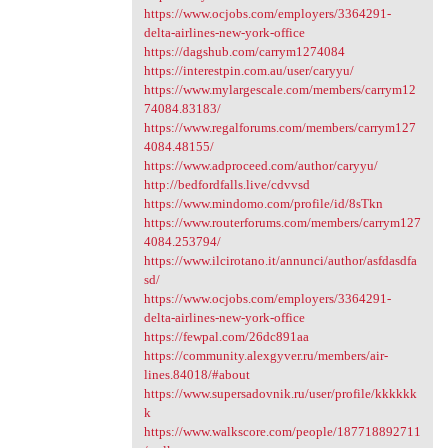
https://www.ocjobs.com/employers/3364291-
delta-airlines-new-york-office
https://dagshub.com/carrym1274084
https://interestpin.com.au/user/caryyu/
https://www.mylargescale.com/members/carrym12
74084.83183/
https://www.regalforums.com/members/carrym127
4084.48155/
https://www.adproceed.com/author/caryyu/
http://bedfordfalls.live/cdvvsd
https://www.mindomo.com/profile/id/8sTkn
https://www.routerforums.com/members/carrym127
4084.253794/
https://www.ilcirotano.it/annunci/author/asfdasdfa
sd/
https://www.ocjobs.com/employers/3364291-
delta-airlines-new-york-office
https://fewpal.com/26dc891aa
https://community.alexgyver.ru/members/air-
lines.84018/#about
https://www.supersadovnik.ru/user/profile/kkkkkk
k
https://www.walkscore.com/people/187718892711