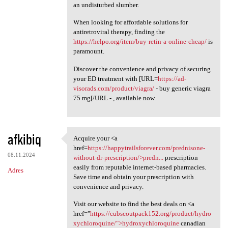
an undisturbed slumber.
When looking for affordable solutions for
antiretroviral therapy, finding the
https://helpo.org/item/buy-retin-a-online-cheap/
is
paramount.
Discover the convenience and privacy of securing
your ED treatment with [URL=
https://ad-
visorads.com/product/viagra/
- buy generic viagra
75 mg[/URL - , available now.
afkibiq
Acquire your <a
Acquire your <a href=https:/
href=
https://happytrailsforever.com/prednisone-
08.11.2024
without-dr-prescription/>predn...
prescription
easily from reputable internet-based pharmacies.
Adres
Save time and obtain your prescription with
convenience and privacy.
Visit our website to find the best deals on <a
href="
https://cubscoutpack152.org/product/hydro
xychloroquine/">hydroxychloroquine
canadian