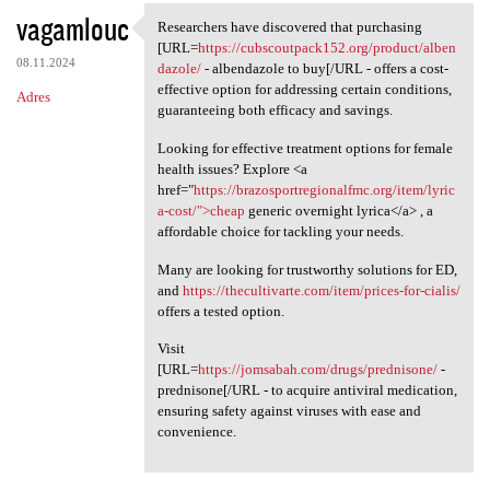
vagamlouc
Researchers have discovered that purchasing
Researchers have discovered
[URL=
https://cubscoutpack152.org/product/alben
08.11.2024
dazole/
- albendazole to buy[/URL - offers a cost-
effective option for addressing certain conditions,
Adres
guaranteeing both efficacy and savings.
Looking for effective treatment options for female
health issues? Explore <a
href="
https://brazosportregionalfmc.org/item/lyric
a-cost/">cheap
generic overnight lyrica</a> , a
affordable choice for tackling your needs.
Many are looking for trustworthy solutions for ED,
and
https://thecultivarte.com/item/prices-for-cialis/
offers a tested option.
Visit
[URL=
https://jomsabah.com/drugs/prednisone/
-
prednisone[/URL - to acquire antiviral medication,
ensuring safety against viruses with ease and
convenience.