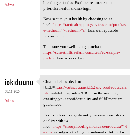
bleeding episodes. Explore treatments that
Adres
prioritize health and savings.
Now, secure your health by choosing to <a
href="
https://tacticaltrappingservices.com/purchas
e-tretinoin/">tretinoin</a>
from our reputable
internet shop.
To ensure your well-being, purchase
https://sunsethilltreefarm.com/item/ed-sample-
pack-2/
from a trusted source.
iokiduunu
Obtain the best deal on
Obtain the best deal on [URL
[URL=
https://cubscoutpack152.org/product/tadala
08.11.2024
fil/
- tadalafil capsules[/URL - on the internet,
ensuring your confidentiality and fulfillment are
Adres
guaranteed.
Discover how to significantly improve your sleep
quality with <a
href="
https://stroupflooringamerica.com/levitra/">l
evitra
in bulgaria</a> , your preferred solution for