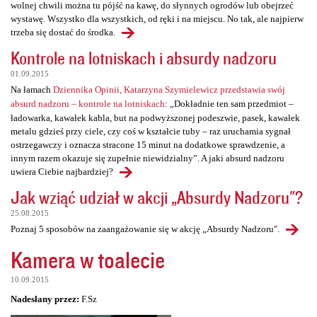
wolnej chwili można tu pójść na kawę, do słynnych ogrodów lub obejrzeć
wystawę. Wszystko dla wszystkich, od ręki i na miejscu. No tak, ale najpierw
trzeba się dostać do środka.
Kontrole na lotniskach i absurdy nadzoru
01.09.2015
Na łamach
Dziennika Opinii, Katarzyna Szymielewicz przedstawia swój
absurd nadzoru – kontrole na lotniskach
: „Dokładnie ten sam przedmiot –
ładowarka, kawałek kabla, but na podwyższonej podeszwie, pasek, kawałek
metalu gdzieś przy ciele, czy coś w kształcie tuby – raz uruchamia sygnał
ostrzegawczy i oznacza stracone 15 minut na dodatkowe sprawdzenie, a
innym razem okazuje się zupełnie niewidzialny”. A jaki absurd nadzoru
uwiera Ciebie najbardziej?
Jak wziąć udział w akcji „Absurdy Nadzoru"?
25.08.2015
Poznaj 5 sposobów na zaangażowanie się w akcję „Absurdy Nadzoru".
Kamera w toalecie
10.09.2015
Nadesłany przez:
F.Sz