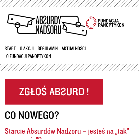
Przejdź
do
treści
START
O AKCJI
REGULAMIN
AKTUALNOŚCI
O FUNDACJI PANOPTYKON
CO NOWEGO?
Starcie Absurdów Nadzoru – jesteś na „tak”