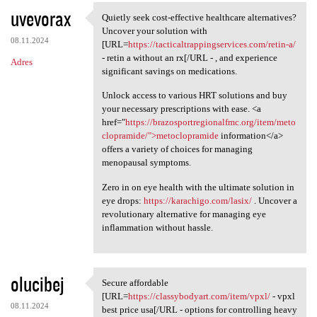
uvevorax
Quietly seek cost-effective healthcare alternatives?
Quietly seek cost-effective
Uncover your solution with
08.11.2024
[URL=
https://tacticaltrappingservices.com/retin-a/
- retin a without an rx[/URL - , and experience
Adres
significant savings on medications.
Unlock access to various HRT solutions and buy
your necessary prescriptions with ease. <a
href="
https://brazosportregionalfmc.org/item/meto
clopramide/">metoclopramide
information</a>
offers a variety of choices for managing
menopausal symptoms.
Zero in on eye health with the ultimate solution in
eye drops:
https://karachigo.com/lasix/
. Uncover a
revolutionary alternative for managing eye
inflammation without hassle.
olucibej
Secure affordable
Secure affordable [URL=https:
[URL=
https://classybodyart.com/item/vpxl/
- vpxl
08.11.2024
best price usa[/URL - options for controlling heavy