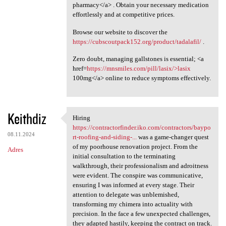
pharmacy</a> . Obtain your necessary medication
effortlessly and at competitive prices.
Browse our website to discover the
https://cubscoutpack152.org/product/tadalafil/
.
Zero doubt, managing gallstones is essential; <a
href=
https://mnsmiles.com/pill/lasix/>lasix
100mg</a> online to reduce symptoms effectively.
Keithdiz
Hiring
Hiring https:/
https://contractorfinder.iko.com/contractors/baypo
08.11.2024
rt-roofing-and-siding-...
was a game-changer quest
of my poorhouse renovation project. From the
Adres
initial consultation to the terminating
walkthrough, their professionalism and adroitness
were evident. The conspire was communicative,
ensuring I was informed at every stage. Their
attention to delegate was unblemished,
transforming my chimera into actuality with
precision. In the face a few unexpected challenges,
they adapted hastily, keeping the contract on track.