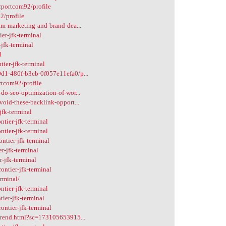
rportcom92/profile
2/profile
am-marketing-and-brand-dea...
er-jfk-terminal
jfk-terminal
l
ier-jfk-terminal
d1-486f-b3cb-0f057e11efa0/p...
rtcom92/profile
do-seo-optimization-of-wor...
oid-these-backlink-opport...
jfk-terminal
ntier-jfk-terminal
tier-jfk-terminal
ntier-jfk-terminal
r-jfk-terminal
r-jfk-terminal
ontier-jfk-terminal
erminal/
ntier-jfk-terminal
tier-jfk-terminal
ontier-jfk-terminal
-trend.html?sc=173105653915...