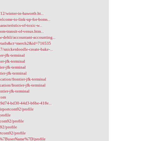
12/winter-in-haworth.ht...
elcome-to-link-up-for-boms...
racteristics-of-toxic-w...
om-transit-of-venus.htm...
dehli/accountant-accounting...
details&ct=merch2&id=716535
/snickerdoodle-create-bake-...
r-jfk-terminal
er-jfk-terminal
er-jfk-terminal
ier-jfk-terminal
ation/frontier-jfk-terminal
ation/frontier-jfk-terminal
tier-jfk-terminal
-com
2a9d74-bd30-44d3-b6be-418e...
airportcom92/profile
profile
tcom92/profile
92/profile
rtcom92/profile
le/%7BuserName%7D/profile