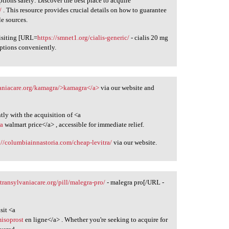
tions safely: Discover the best place to acquire
/
. This resource provides crucial details on how to guarantee
e sources.
visiting [URL=
https://smnet1.org/cialis-generic/
- cialis 20 mg
iptions conveniently.
lvaniacare.org/kamagra/>kamagra</a>
via our website and
ntly with the acquisition of <a
ra
walmart price</a> , accessible for immediate relief.
://columbiainnastoria.com/cheap-levitra/
via our website.
/transylvaniacare.org/pill/malegra-pro/
- malegra pro[/URL -
sit <a
misoprost
en ligne</a> . Whether you're seeking to acquire for