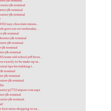
ier-jfk-terminal
ntier-jfk-terminal
ier-jfk-terminal
ntier-jfk-terminal
/
8/02/easy-chocolate-mouss...
ash-goes-out-on-wednesday....
r-jfk-terminal
ontier-jfk-terminal
tier-jfk-terminal
r-jfk-terminal
ier-jfk-terminal
3/some-old-school-jeff-hews...
w-exactly-to-be-make-up-ar...
ial-tips-for-trekking-i...
jfk-terminal
er-jfk-terminal
ntier-jfk-terminal
ile
unity/p2752/airport-com.aspx
er-jfk-terminal
ntier-jfk-terminal
al/
e-best-mens-shopping-in-na...