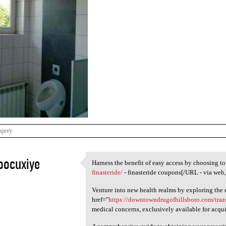
ajery
oocuxiye
Harness the benefit of easy access by choosing t
Harness the benefit of easy
finasteride/
- finasteride coupons[/URL - via web, 
4
Venture into new health realms by exploring the e
href="
https://downtowndrugofhillsboro.com/tra
medical concerns, exclusively available for acqui