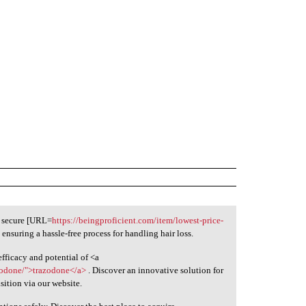
o secure [URL=
https://beingproficient.com/item/lowest-price-
ensuring a hassle-free process for handling hair loss.
fficacy and potential of <a
zodone/">trazodone</a>
. Discover an innovative solution for
sition via our website.