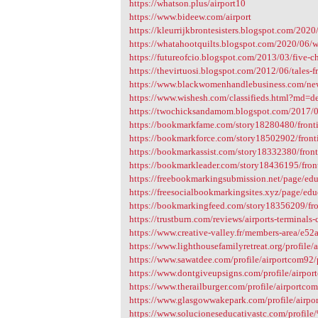
https://whatson.plus/airport10
https://www.bideew.com/airport
https://kleurrijkbrontesisters.blogspot.com/2020/
https://whatahootquilts.blogspot.com/2020/06/w
https://futureofcio.blogspot.com/2013/03/five-cha
https://thevirtuosi.blogspot.com/2012/06/tales-fr
https://www.blackwomenhandlebusiness.com/new-
https://www.wishesh.com/classifieds.html?md=
https://twochicksandamom.blogspot.com/2017/07
https://bookmarkfame.com/story18280480/frontie
https://bookmarkforce.com/story18502902/fronti
https://bookmarkassist.com/story18332380/fronti
https://bookmarkleader.com/story18436195/front
https://freebookmarkingsubmission.net/page/educ
https://freesocialbookmarkingsites.xyz/page/educ
https://bookmarkingfeed.com/story18356209/fron
https://trustburn.com/reviews/airports-terminals
https://www.creative-valley.fr/members-area/e5
https://www.lighthousefamilyretreat.org/profile/
https://www.sawatdee.com/profile/airportcom92/
https://www.dontgiveupsigns.com/profile/airpor
https://www.therailburger.com/profile/airportcom
https://www.glasgowwakepark.com/profile/airpo
https://www.solucioneseducativastc.com/profi