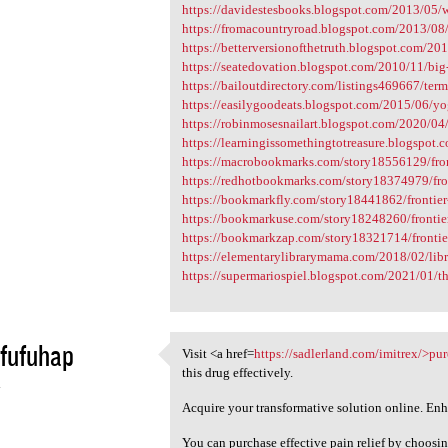
https://davidestesbooks.blogspot.com/2013/05/wa
https://fromacountryroad.blogspot.com/2013/08/h
https://betterversionofthetruth.blogspot.com/20
https://seatedovation.blogspot.com/2010/11/bi
https://bailoutdirectory.com/listings469667/term
https://easilygoodeats.blogspot.com/2015/06/yog
https://robinmosesnailart.blogspot.com/2020/04/ti
https://learningissomethingtotreasure.blogspot.
https://macrobookmarks.com/story18556129/front
https://redhotbookmarks.com/story18374979/fron
https://bookmarkfly.com/story18441862/frontier-
https://bookmarkuse.com/story18248260/frontier
https://bookmarkzap.com/story18321714/frontier
https://elementarylibrarymama.com/2018/02/librari
https://supermariospiel.blogspot.com/2021/01/the
fufuhap
Visit <a href=
https://sadlerland.com/imitrex/>pu
Visit <a href=https:/
this drug effectively.
4
Acquire your transformative solution online. En
You can purchase effective pain relief by choosi