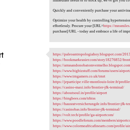
immediate needs or to stock up, we've got you co
Quickly and conveniently purchase your antivira
Optimize your health by controlling hypertension
effortlessly. Procure your [URL=
https://mnsmiles
purchase[/URL - today and embrace a life of imp
rt
https://paleoantropologiahoy.blogspot.com/2013
https://paleoantropologiahoy
https://bookmarkeasier.com/story18276852/fronti
4
https://arrasandonobatomvermelho.blogspot.com/
https://www.bigbizstuff.com/forums/users/airport
https://www.trngamers.co.uk/trnrt
https://jeparticipe.ville-montlouis-loire.fr/profile
https://casino-maxi.info/frontier-jfk-terminal/
https://aboutsoul.in/profile/airport
https://bingbees.com/trhtss
https://hausratversicherungde.info/frontier-jfk-te
https://casinobas.info/frontier-jfk-terminal/
https://volt.tech/profile/ga-airportcom/
https://www.poodleforum.com/members/airport
https://www.colormeafricafinearts.com/profile/ai