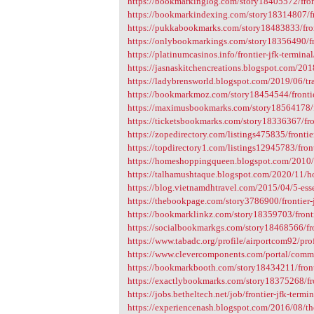
https://bookmarkinglog.com/story18405572/front
https://bookmarkindexing.com/story18314807/fro
https://pukkabookmarks.com/story18483833/front
https://onlybookmarkings.com/story18356490/fro
https://platinumcasinos.info/frontier-jfk-terminal
https://jasnaskitchencreations.blogspot.com/201
https://ladybrensworld.blogspot.com/2019/06/tr
https://bookmarkmoz.com/story18454544/frontie
https://maximusbookmarks.com/story18564178/fr
https://ticketsbookmarks.com/story18336367/fron
https://zopedirectory.com/listings475835/frontie
https://topdirectory1.com/listings12945783/front
https://homeshoppingqueen.blogspot.com/2010/0
https://talhamushtaque.blogspot.com/2020/11/ho
https://blog.vietnamdhtravel.com/2015/04/5-essent
https://thebookpage.com/story3786900/frontier-
https://bookmarklinkz.com/story18359703/fronti
https://socialbookmarkgs.com/story18468566/fro
https://www.tabadc.org/profile/airportcom92/prof
https://www.clevercomponents.com/portal/comm
https://bookmarkbooth.com/story18434211/fronti
https://exactlybookmarks.com/story18375268/fro
https://jobs.betheltech.net/job/frontier-jfk-termin
https://experiencenash.blogspot.com/2016/08/th