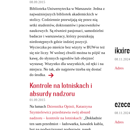
t
08.09.2015
a
Biblioteka Uniwersytecka w Warszawie. Jedna z
najważniejszych bibliotek akademickich w
r
stolicy. Codziennie przewijają się przez nią
z
setki studentów, doktorantów i pracowników
naukowych. Są również pasjonaci, samodzielni
e
badacze i warszawiacy, którzy poszukują
niedostępnych gdzie indziej pozycji.
ikxir
Wycieczka po mieście bez wizyty w BUW-ie też
się nie liczy. W wolnej chwili można tu pójść na
kawę, do słynnych ogrodów lub obejrzeć
08.11.202
wystawę. Wszystko dla wszystkich, od ręki i na
Adres
miejscu. No tak, ale najpierw trzeba się dostać
do środka.
Kontrole na lotniskach i
absurdy nadzoru
01.09.2015
ezec
Na łamach
Dziennika Opinii, Katarzyna
Szymielewicz przedstawia swój absurd
08.11.202
nadzoru – kontrole na lotniskach
: „Dokładnie
Adres
ten sam przedmiot – ładowarka, kawałek kabla,
but na podwyższonej podeszwie, pasek,