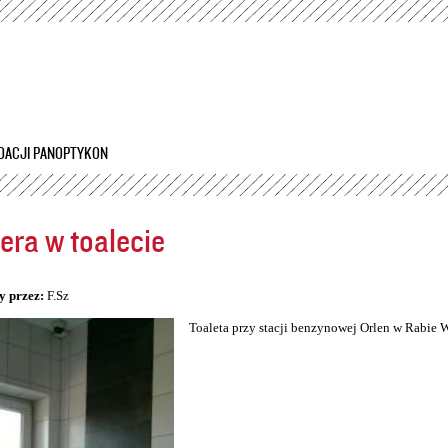
Przejdź
do
treści
DACJI PANOPTYKON
ra w toalecie
5
y przez:
F.Sz
Toaleta przy stacji benzynowej Orlen w Rabie 