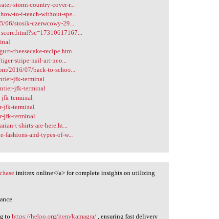
ter-storm-country-cover-r...
ow-to-i-teach-without-spe...
15/06/stosik-czerwcowy-29...
g-score.html?sc=17310617167...
inal
urt-cheesecake-recipe.htm...
ger-stripe-nail-art-neo...
com/2016/07/back-to-schoo...
ier-jfk-terminal
tier-jfk-terminal
jfk-terminal
-jfk-terminal
-jfk-terminal
an-t-shirts-are-here.ht...
-fashions-and-types-of-w...
rchase
imitrex online</a> for complete insights on utilizing
hance
ng to
https://helpo.org/item/kamagra/
, ensuring fast delivery