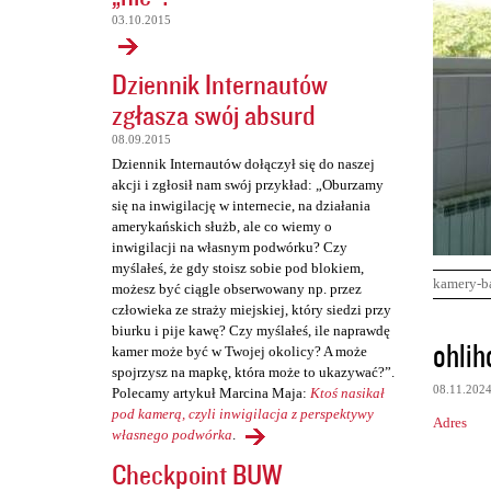
03.10.2015
Dziennik Internautów
zgłasza swój absurd
08.09.2015
Dziennik Internautów dołączył się do naszej
akcji i zgłosił nam swój przykład: „Oburzamy
się na inwigilację w internecie, na działania
amerykańskich służb, ale co wiemy o
inwigilacji na własnym podwórku? Czy
myślałeś, że gdy stoisz sobie pod blokiem,
kamery-b
możesz być ciągle obserwowany np. przez
człowieka ze straży miejskiej, który siedzi przy
biurku i pije kawę? Czy myślałeś, ile naprawdę
K
ohlih
kamer może być w Twojej okolicy? A może
o
spojrzysz na mapkę, która może to ukazywać?”.
08.11.202
Polecamy artykuł Marcina Maja:
Ktoś nasikał
m
pod kamerą, czyli inwigilacja z perspektywy
Adres
e
własnego podwórka
.
n
Checkpoint BUW