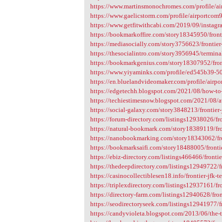
https://www.martinsmonochromes.com/profile/ai
https://www.gaelicstorm.com/profile/airportcom9
https://www.getfitwithcabi.com/2019/09/instagr
https://bookmarkoffire.com/story18345950/fronti
https://mediasocially.com/story3756623/frontier-
https://thesocialintro.com/story3956945/termina
https://bookmarkgenius.com/story18307952/front
https://www.yiyaminks.com/profile/ed545b39-50
https://en.bluelandvideomaker.com/profile/airpo
https://edgetechh.blogspot.com/2021/08/how-to-
https://techiestimesnow.blogspot.com/2021/08/av
https://social-galaxy.com/story3848213/frontier-
https://forum-directory.com/listings12938026/fro
https://natural-bookmark.com/story18389119/fron
https://nanobookmarking.com/story18343062/fro
https://bookmarksaifi.com/story18488005/frontie
https://ebiz-directory.com/listings466466/frontie
https://thedeepdirectory.com/listings12949722/fr
https://casinocollectiblesen18.info/frontier-jfk-t
https://triplexdirectory.com/listings12937161/fro
https://directory-farm.com/listings12940628/fron
https://seodirectoryseek.com/listings12941977/fr
https://candyvioleta.blogspot.com/2013/06/the