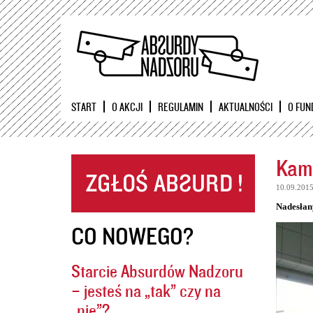
START
O AKCJI
REGULAMIN
AKTUALNOŚCI
O FUN
Kame
10.09.201
Nadesłan
CO NOWEGO?
Starcie Absurdów Nadzoru
– jesteś na „tak” czy na
„nie”?