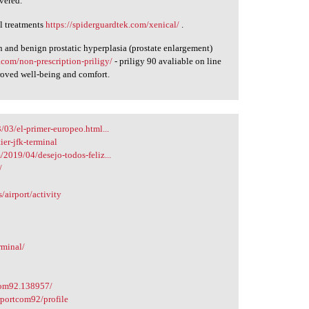
vered.
l treatments
https://spiderguardtek.com/xenical/
.
 and benign prostatic hyperplasia (prostate enlargement)
.com/non-prescription-priligy/
- priligy 90 avaliable on line
roved well-being and comfort.
/03/el-primer-europeo.html...
er-jfk-terminal
2019/04/desejo-todos-feliz...
/
s/airport/activity
rminal/
com92.138957/
rportcom92/profile