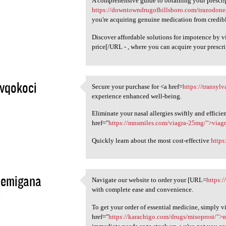
A comprehensive guide to obtaining your prescrip
https://downtowndrugofhillsboro.com/trazodone
you're acquiring genuine medication from credibl
Discover affordable solutions for impotence by 
price[/URL - , where you can acquire your prescr
evqokoci
Secure your purchase for <a href=
https://transy
Secure your purchase for <a
experience enhanced well-being.
4
Eliminate your nasal allergies swiftly and efficie
href="
https://mnsmiles.com/viagra-25mg/">viag
Quickly learn about the most cost-effective
https
eemigana
Navigate our website to order your [URL=
https:/
Navigate our website to order
with complete ease and convenience.
4
To get your order of essential medicine, simply vi
href="
https://karachigo.com/drugs/misoprost/">