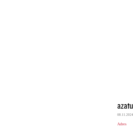
azatu
08.11.202
Adres