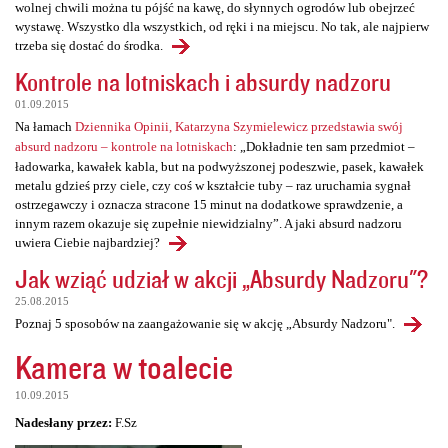
wolnej chwili można tu pójść na kawę, do słynnych ogrodów lub obejrzeć
wystawę. Wszystko dla wszystkich, od ręki i na miejscu. No tak, ale najpierw
trzeba się dostać do środka.
Kontrole na lotniskach i absurdy nadzoru
01.09.2015
Na łamach
Dziennika Opinii, Katarzyna Szymielewicz przedstawia swój
absurd nadzoru – kontrole na lotniskach
: „Dokładnie ten sam przedmiot –
ładowarka, kawałek kabla, but na podwyższonej podeszwie, pasek, kawałek
metalu gdzieś przy ciele, czy coś w kształcie tuby – raz uruchamia sygnał
ostrzegawczy i oznacza stracone 15 minut na dodatkowe sprawdzenie, a
innym razem okazuje się zupełnie niewidzialny”. A jaki absurd nadzoru
uwiera Ciebie najbardziej?
Jak wziąć udział w akcji „Absurdy Nadzoru"?
25.08.2015
Poznaj 5 sposobów na zaangażowanie się w akcję „Absurdy Nadzoru".
Kamera w toalecie
10.09.2015
Nadesłany przez:
F.Sz