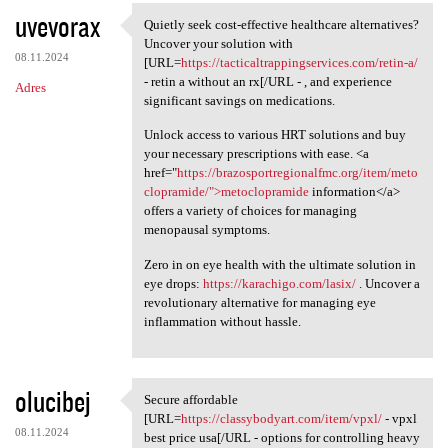
uvevorax
Quietly seek cost-effective healthcare alternatives?
Quietly seek cost-effective
Uncover your solution with
08.11.2024
[URL=
https://tacticaltrappingservices.com/retin-a/
- retin a without an rx[/URL - , and experience
Adres
significant savings on medications.
Unlock access to various HRT solutions and buy
your necessary prescriptions with ease. <a
href="
https://brazosportregionalfmc.org/item/meto
clopramide/">metoclopramide
information</a>
offers a variety of choices for managing
menopausal symptoms.
Zero in on eye health with the ultimate solution in
eye drops:
https://karachigo.com/lasix/
. Uncover a
revolutionary alternative for managing eye
inflammation without hassle.
olucibej
Secure affordable
Secure affordable [URL=https:
[URL=
https://classybodyart.com/item/vpxl/
- vpxl
08.11.2024
best price usa[/URL - options for controlling heavy