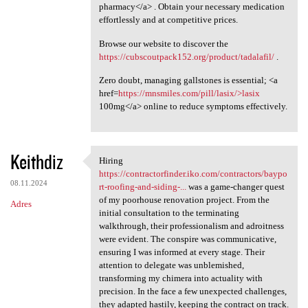
pharmacy</a> . Obtain your necessary medication
effortlessly and at competitive prices.
Browse our website to discover the
https://cubscoutpack152.org/product/tadalafil/
.
Zero doubt, managing gallstones is essential; <a
href=
https://mnsmiles.com/pill/lasix/>lasix
100mg</a> online to reduce symptoms effectively.
Keithdiz
Hiring
Hiring https:/
https://contractorfinder.iko.com/contractors/baypo
08.11.2024
rt-roofing-and-siding-...
was a game-changer quest
of my poorhouse renovation project. From the
Adres
initial consultation to the terminating
walkthrough, their professionalism and adroitness
were evident. The conspire was communicative,
ensuring I was informed at every stage. Their
attention to delegate was unblemished,
transforming my chimera into actuality with
precision. In the face a few unexpected challenges,
they adapted hastily, keeping the contract on track.