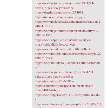
https://www.ocjobs.com/employers/3364291-
delta-airlines-new-york-office
https://dagshub.com/carrym1274084
https://interestpin.com.au/user/caryyu/
https://www.mylargescale.com/members/carrym12
74084.83183/
https://www.regalforums.com/members/carrym127
4084.48155/
https://www.adproceed.com/author/caryyu/
http://bedfordfalls.live/cdvvsd
https://www.mindomo.com/profile/id/8sTkn
https://www.routerforums.com/members/carrym127
4084.253794/
https://www.ilcirotano.it/annunci/author/asfdasdfa
sd/
https://www.ocjobs.com/employers/3364291-
delta-airlines-new-york-office
https://fewpal.com/26dc891aa
https://community.alexgyver.ru/members/air-
lines.84018/#about
https://www.supersadovnik.ru/user/profile/kkkkkk
k
https://www.walkscore.com/people/187718892711