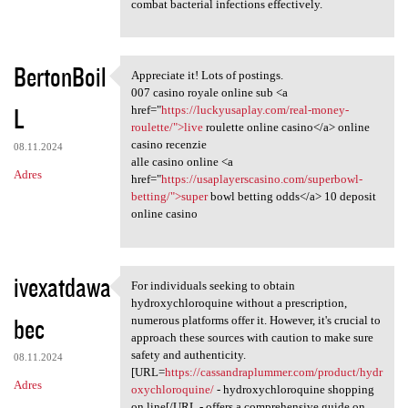
combat bacterial infections effectively.
BertonBoil
Appreciate it! Lots of postings.
Appreciate it! Lots of
007 casino royale online sub <a
L
href="
https://luckyusaplay.com/real-money-
roulette/">live
roulette online casino</a> online
casino recenzie
08.11.2024
alle casino online <a
Adres
href="
https://usaplayerscasino.com/superbowl-
betting/">super
bowl betting odds</a> 10 deposit
online casino
ivexatdawa
For individuals seeking to obtain
For individuals seeking to
hydroxychloroquine without a prescription,
bec
numerous platforms offer it. However, it's crucial to
approach these sources with caution to make sure
safety and authenticity.
08.11.2024
[URL=
https://cassandraplummer.com/product/hydr
Adres
oxychloroquine/
- hydroxychloroquine shopping
on line[/URL - offers a comprehensive guide on