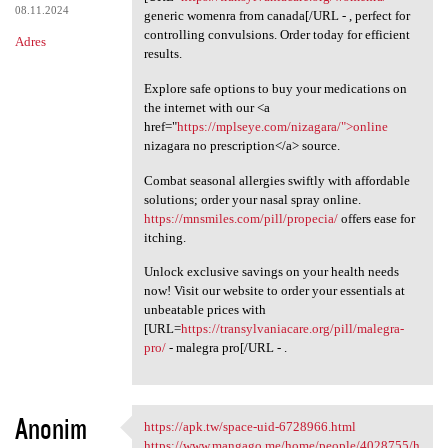
08.11.2024
generic womenra from canada[/URL - , perfect for
controlling convulsions. Order today for efficient
Adres
results.
Explore safe options to buy your medications on
the internet with our <a
href="
https://mplseye.com/nizagara/">online
nizagara no prescription</a> source.
Combat seasonal allergies swiftly with affordable
solutions; order your nasal spray online.
https://mnsmiles.com/pill/propecia/
offers ease for
itching.
Unlock exclusive savings on your health needs
now! Visit our website to order your essentials at
unbeatable prices with
[URL=
https://transylvaniacare.org/pill/malegra-
pro/
- malegra pro[/URL - .
Anonim
https://apk.tw/space-uid-6728966.html
https://apk.tw/space-uid
https://www.mangago.me/home/people/4028755/h