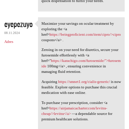
quick dispensation to fulfill your needs.
eyepezuyo
Maximize your savings on ocular treatment by
Maximize your savings on
exploring the <a
08.11.2024
href=
https://beingproficient.com/item/cipro/>cipro
coupons</a> .
Adres
Zeroing in on your need for diuretics, secure your
furosemide effortlessly with <a
href="
https://karachigo.com/furosemide/">furosem
ide
100mg</a> , ensuring convenience in
managing fluid retention.
Acquiring
https://smnet1.org/cialis-generic/
is now
feasible. Explore options to purchase this crucial
medication with ease online.
To purchase your prescription, consider <a
href=
https://airjamaicacharter.com/levitra-
cheap/>levitra</a>
—a dependable source for
premium healthcare solutions.