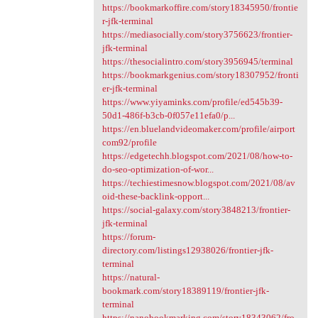
https://bookmarkoffire.com/story18345950/frontie
r-jfk-terminal
https://mediasocially.com/story3756623/frontier-
jfk-terminal
https://thesocialintro.com/story3956945/terminal
https://bookmarkgenius.com/story18307952/fronti
er-jfk-terminal
https://www.yiyaminks.com/profile/ed545b39-
50d1-486f-b3cb-0f057e11efa0/p...
https://en.bluelandvideomaker.com/profile/airport
com92/profile
https://edgetechh.blogspot.com/2021/08/how-to-
do-seo-optimization-of-wor...
https://techiestimesnow.blogspot.com/2021/08/av
oid-these-backlink-opport...
https://social-galaxy.com/story3848213/frontier-
jfk-terminal
https://forum-
directory.com/listings12938026/frontier-jfk-
terminal
https://natural-
bookmark.com/story18389119/frontier-jfk-
terminal
https://nanobookmarking.com/story18343062/fro