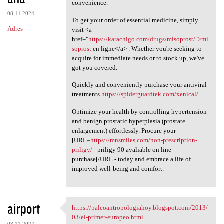
convenience.
08.11.2024
To get your order of essential medicine, simply
Adres
visit <a
href="
https://karachigo.com/drugs/misoprost/">mi
soprost
en ligne</a> . Whether you're seeking to
acquire for immediate needs or to stock up, we've
got you covered.
Quickly and conveniently purchase your antiviral
treatments
https://spiderguardtek.com/xenical/
.
Optimize your health by controlling hypertension
and benign prostatic hyperplasia (prostate
enlargement) effortlessly. Procure your
[URL=
https://mnsmiles.com/non-prescription-
priligy/
- priligy 90 avaliable on line
purchase[/URL - today and embrace a life of
improved well-being and comfort.
airport
https://paleoantropologiahoy.blogspot.com/2013/
https://paleoantropologiahoy
03/el-primer-europeo.html...