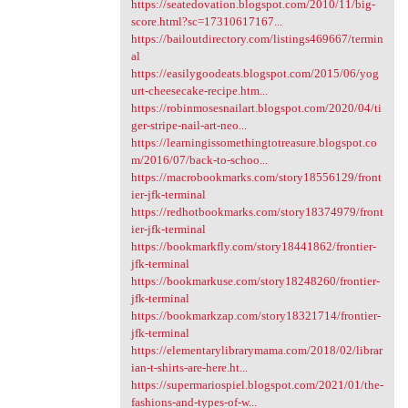
https://seatedovation.blogspot.com/2010/11/big-
score.html?sc=17310617167...
https://bailoutdirectory.com/listings469667/termin
al
https://easilygoodeats.blogspot.com/2015/06/yog
urt-cheesecake-recipe.htm...
https://robinmosesnailart.blogspot.com/2020/04/ti
ger-stripe-nail-art-neo...
https://learningissomethingtotreasure.blogspot.co
m/2016/07/back-to-schoo...
https://macrobookmarks.com/story18556129/front
ier-jfk-terminal
https://redhotbookmarks.com/story18374979/front
ier-jfk-terminal
https://bookmarkfly.com/story18441862/frontier-
jfk-terminal
https://bookmarkuse.com/story18248260/frontier-
jfk-terminal
https://bookmarkzap.com/story18321714/frontier-
jfk-terminal
https://elementarylibrarymama.com/2018/02/librar
ian-t-shirts-are-here.ht...
https://supermariospiel.blogspot.com/2021/01/the-
fashions-and-types-of-w...