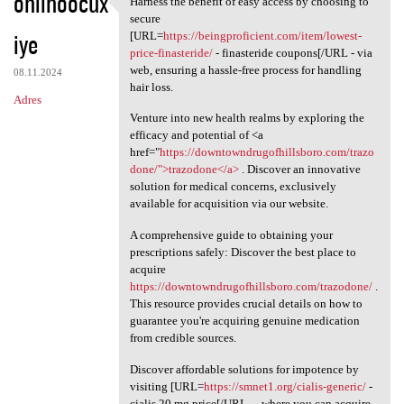
ohlihoocux
Harness the benefit of easy access by choosing to
Harness the benefit of easy
o
secure
iye
m
[URL=
https://beingproficient.com/item/lowest-
price-finasteride/
- finasteride coupons[/URL - via
e
web, ensuring a hassle-free process for handling
08.11.2024
n
hair loss.
Adres
t
Venture into new health realms by exploring the
efficacy and potential of <a
a
href="
https://downtowndrugofhillsboro.com/trazo
r
done/">trazodone</a>
. Discover an innovative
solution for medical concerns, exclusively
z
available for acquisition via our website.
e
A comprehensive guide to obtaining your
prescriptions safely: Discover the best place to
acquire
https://downtowndrugofhillsboro.com/trazodone/
.
This resource provides crucial details on how to
guarantee you're acquiring genuine medication
from credible sources.
Discover affordable solutions for impotence by
visiting [URL=
https://smnet1.org/cialis-generic/
-
cialis 20 mg price[/URL - , where you can acquire