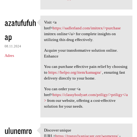
azatufufuh
Visit <a
Visit <a href=https:/
href=
https://sadlerland.com/imitrex/>purchase
ap
imitrex online</a> for complete insights on
utilizing this drug effectively.
08.11.2024
Acquire your transformative solution online.
Adres
Enhance
You can purchase effective pain relief by choosing
to
https://helpo.org/item/kamagra/
, ensuring fast
delivery directly to your home.
You can order your <a
href=
https://classybodyart.com/priligy/>priligy</a
>
from our website, offering a cost-effective
solution for your needs.
ulunemro
Discover unique
Discover unique [URL=https:/
[URL=
https://transylvaniacare.org/womenra/
-