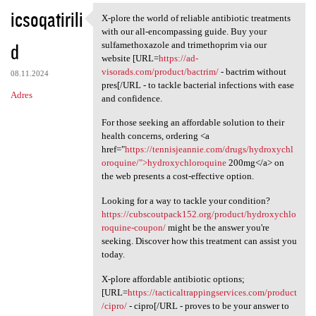
icsoqatirili
X-plore the world of reliable antibiotic treatments
X-plore the world of reliable
with our all-encompassing guide. Buy your
d
sulfamethoxazole and trimethoprim via our
website [URL=
https://ad-
visorads.com/product/bactrim/
- bactrim without
08.11.2024
pres[/URL - to tackle bacterial infections with ease
Adres
and confidence.
For those seeking an affordable solution to their
health concerns, ordering <a
href="
https://tennisjeannie.com/drugs/hydroxychl
oroquine/">hydroxychloroquine
200mg</a> on
the web presents a cost-effective option.
Looking for a way to tackle your condition?
https://cubscoutpack152.org/product/hydroxychlo
roquine-coupon/
might be the answer you're
seeking. Discover how this treatment can assist you
today.
X-plore affordable antibiotic options;
[URL=
https://tacticaltrappingservices.com/product
/cipro/
- cipro[/URL - proves to be your answer to