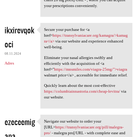
your prescriptions conveniently.
ikxirevqok
Secure your purchase for <a
Secure your purchase for <a
href=
https://transylvaniacare.org/kamagra/>kamag
oci
ra</a>
via our website and experience enhanced
well-being.
08.11.2024
Eliminate your nasal allergies swiftly and
Adres
efficiently with the acquisition of <a
href="
https://mnsmiles.com/viagra-25mg/">viagra
walmart price</a> , accessible for immediate relief.
Quickly learn about the most cost-effective
https://columbiainnastoria.com/cheap-levitra/
via
our website.
ezeceemig
Navigate our website to order your
Navigate our website to order
[URL=
https://transylvaniacare.org/pill/malegra-
ana
pro/
- malegra pro[/URL - with complete ease and