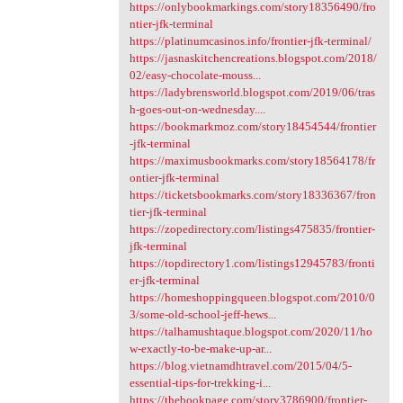
https://onlybookmarkings.com/story18356490/fro
ntier-jfk-terminal
https://platinumcasinos.info/frontier-jfk-terminal/
https://jasnaskitchencreations.blogspot.com/2018/
02/easy-chocolate-mouss...
https://ladybrensworld.blogspot.com/2019/06/tras
h-goes-out-on-wednesday....
https://bookmarkmoz.com/story18454544/frontier
-jfk-terminal
https://maximusbookmarks.com/story18564178/fr
ontier-jfk-terminal
https://ticketsbookmarks.com/story18336367/fron
tier-jfk-terminal
https://zopedirectory.com/listings475835/frontier-
jfk-terminal
https://topdirectory1.com/listings12945783/fronti
er-jfk-terminal
https://homeshoppingqueen.blogspot.com/2010/0
3/some-old-school-jeff-hews...
https://talhamushtaque.blogspot.com/2020/11/ho
w-exactly-to-be-make-up-ar...
https://blog.vietnamdhtravel.com/2015/04/5-
essential-tips-for-trekking-i...
https://thebookpage.com/story3786900/frontier-