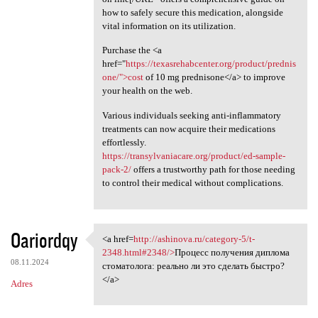
how to safely secure this medication, alongside
vital information on its utilization.
Purchase the <a
href="
https://texasrehabcenter.org/product/prednis
one/">cost
of 10 mg prednisone</a> to improve
your health on the web.
Various individuals seeking anti-inflammatory
treatments can now acquire their medications
effortlessly.
https://transylvaniacare.org/product/ed-sample-
pack-2/
offers a trustworthy path for those needing
to control their medical without complications.
Oariordqy
<a href=
http://ashinova.ru/category-5/t-
<a href=http://ashinova.ru
2348.html#2348/>
Процесс получения диплома
08.11.2024
стоматолога: реально ли это сделать быстро?
</a>
Adres