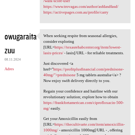
/walk-score-user
https://www.trovagas.com/author/asfdasdfasd/
https://activepages.com.au/profile/carry
owugaraita
When seeking respite from seasonal allergies,
When seeking respite from
consider exploring
zuu
[URL=
https://texasrehabcenter.org/item/lowest-
lasix-prices/
- lasix[/URL - for reliable treatments.
08.11.2024
Just discovered <a
Adres
href="
https://profitplusfinancial.com/prednisone-
40mg/">prednisone
5 mg tablets australia</a> ?
Now enjoy swift delivery directly to you.
Regain your confidence and hairline with our
revolutionary solution; explore how to obtain
https://frankfortamerican.com/ciprofloxacin-500-
mg/
easily.
Get your Amoxicillin easily from
[URL=
https://thecultivarte.com/item/amoxicillin-
1000mg/
- amoxicillin 1000mg[/URL - , offering