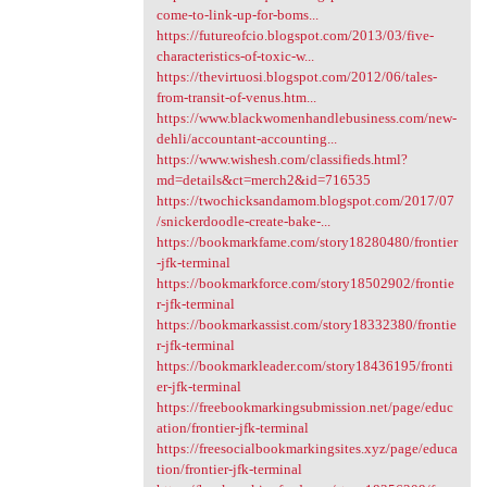
come-to-link-up-for-boms...
https://futureofcio.blogspot.com/2013/03/five-
characteristics-of-toxic-w...
https://thevirtuosi.blogspot.com/2012/06/tales-
from-transit-of-venus.htm...
https://www.blackwomenhandlebusiness.com/new-
dehli/accountant-accounting...
https://www.wishesh.com/classifieds.html?
md=details&ct=merch2&id=716535
https://twochicksandamom.blogspot.com/2017/07
/snickerdoodle-create-bake-...
https://bookmarkfame.com/story18280480/frontier
-jfk-terminal
https://bookmarkforce.com/story18502902/frontie
r-jfk-terminal
https://bookmarkassist.com/story18332380/frontie
r-jfk-terminal
https://bookmarkleader.com/story18436195/fronti
er-jfk-terminal
https://freebookmarkingsubmission.net/page/educ
ation/frontier-jfk-terminal
https://freesocialbookmarkingsites.xyz/page/educa
tion/frontier-jfk-terminal