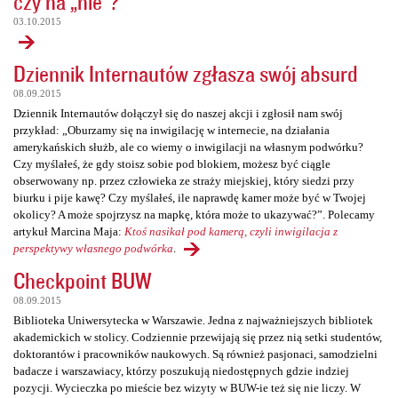
czy na „nie”?
03.10.2015
Dziennik Internautów zgłasza swój absurd
08.09.2015
Dziennik Internautów dołączył się do naszej akcji i zgłosił nam swój
przykład: „Oburzamy się na inwigilację w internecie, na działania
amerykańskich służb, ale co wiemy o inwigilacji na własnym podwórku?
Czy myślałeś, że gdy stoisz sobie pod blokiem, możesz być ciągle
obserwowany np. przez człowieka ze straży miejskiej, który siedzi przy
biurku i pije kawę? Czy myślałeś, ile naprawdę kamer może być w Twojej
okolicy? A może spojrzysz na mapkę, która może to ukazywać?”. Polecamy
artykuł Marcina Maja:
Ktoś nasikał pod kamerą, czyli inwigilacja z
perspektywy własnego podwórka
.
Checkpoint BUW
08.09.2015
Biblioteka Uniwersytecka w Warszawie. Jedna z najważniejszych bibliotek
akademickich w stolicy. Codziennie przewijają się przez nią setki studentów,
doktorantów i pracowników naukowych. Są również pasjonaci, samodzielni
badacze i warszawiacy, którzy poszukują niedostępnych gdzie indziej
pozycji. Wycieczka po mieście bez wizyty w BUW-ie też się nie liczy. W