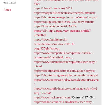
08.11.2024
ome/
https://checkli.com/carry5451
Adres
https://morguefile.com/creative/carry%20minati
https://aboutcasemanagerjobs.com/author/caryyu/
https://akniga.org/profile/697252-carry-minati/
https://foss.heptapod.net/CARRY
https://all4.vip/p/page/view-persons-profile?
id=49829
https://www.familienrecht-
heute.de/forum/wcf/user/10816-
wegh325qhj/#about
https://www.thumpertalk.com/profile/734037-
carry-minati/?tab=field_core_...
https://www.turismobr.com/respuestas/user/carry+
minati
https://aboutpharmacistjobs.com/author/caryyu/
https://aboutnursinghomejobs.com/author/caryyu/
https://www.montessorijobsuk.co.uk/author/caryyu
/
https://www.spoiledmaltese.com/members/qwfrw2
4etg.175784/
https://www.hackerearth.com/
@carrym1274084/
https://ischoolconnect.com/discuss/user/carry-