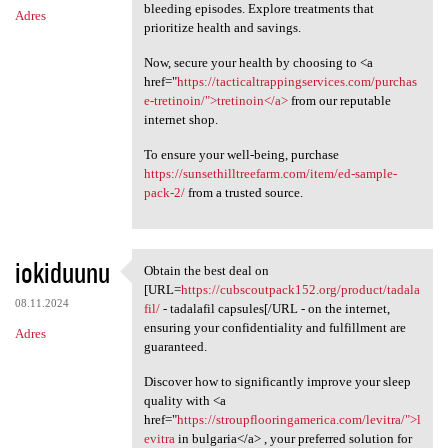
bleeding episodes. Explore treatments that
Adres
prioritize health and savings.
Now, secure your health by choosing to <a
href="
https://tacticaltrappingservices.com/purchas
e-tretinoin/">tretinoin</a>
from our reputable
internet shop.
To ensure your well-being, purchase
https://sunsethilltreefarm.com/item/ed-sample-
pack-2/
from a trusted source.
iokiduunu
Obtain the best deal on
Obtain the best deal on [URL
[URL=
https://cubscoutpack152.org/product/tadala
08.11.2024
fil/
- tadalafil capsules[/URL - on the internet,
ensuring your confidentiality and fulfillment are
Adres
guaranteed.
Discover how to significantly improve your sleep
quality with <a
href="
https://stroupflooringamerica.com/levitra/">l
evitra
in bulgaria</a> , your preferred solution for