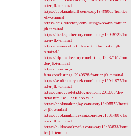
ntier-jfk-terminal
https://bookmarksaifi.com/story18488005/frontier
-jfk-terminal
https://ebiz-directory.com/listings466466/frontier-
jfk-terminal
https://thedeepdirectory.com/listings12949722/fro
ntier-jfk-terminal
https://casinocollectiblesen18.info/frontier-jfk-
terminal/
https://triplexdirectory.com/listings12937161/fron
tier-jfk-terminal
https://directory-
farm.com/listings12940628/frontier-jfk-terminal
https://seodirectoryseek.com/listings12941977/fro
ntier-jfk-terminal
https://candyvioleta.blogspot.com/2013/06/the-
trend.html?sc=173105653915...
https://bookmarkinglog.com/story18405572/fronti
er-jfk-terminal
https://bookmarkindexing.com/story18314807/fro
ntier-jfk-terminal
https://pukkabookmarks.com/story18483833/front
ier-jfk-terminal