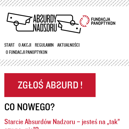
Przejdź
do
treści
START
O AKCJI
REGULAMIN
AKTUALNOŚCI
O FUNDACJI PANOPTYKON
CO NOWEGO?
Starcie Absurdów Nadzoru – jesteś na „tak”