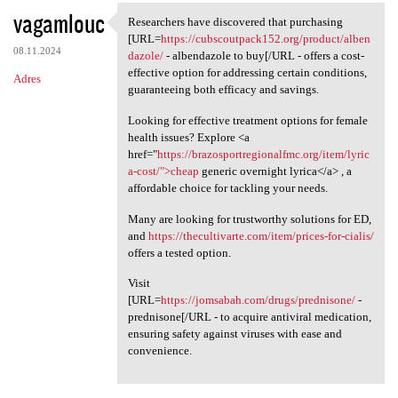
vagamlouc
Researchers have discovered that purchasing
Researchers have discovered
[URL=
https://cubscoutpack152.org/product/alben
08.11.2024
dazole/
- albendazole to buy[/URL - offers a cost-
effective option for addressing certain conditions,
Adres
guaranteeing both efficacy and savings.
Looking for effective treatment options for female
health issues? Explore <a
href="
https://brazosportregionalfmc.org/item/lyric
a-cost/">cheap
generic overnight lyrica</a> , a
affordable choice for tackling your needs.
Many are looking for trustworthy solutions for ED,
and
https://thecultivarte.com/item/prices-for-cialis/
offers a tested option.
Visit
[URL=
https://jomsabah.com/drugs/prednisone/
-
prednisone[/URL - to acquire antiviral medication,
ensuring safety against viruses with ease and
convenience.