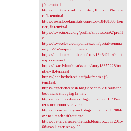
jfk-terminal
https://bookmarklinkz.com/story18359703/frontie
r-jfk-terminal
https://socialbookmarkgs.com/story18468566/fron
tier-jfk-terminal
https://www.tabadc.org/profile/airportcom92/profil
e
https://www.clevercomponents.com/portal/commu
nity/p2752/airport-com.aspx
https://bookmarkbooth.com/story18434211/fronti
er-jfk-terminal
https://exactlybookmarks.com/story18375268/fro
ntier-jfk-terminal
https://jobs.betheltech.net/job/frontier-jfk-
terminal/
https://experiencenash.blogspot.com/2016/08/the-
best-mens-shopping-in-na...
https://davidestesbooks.blogspot.com/2013/05/wa
ter-storm-country-cover-r...
https://fromacountryroad.blogspot.com/2013/08/h
ow-to-i-teach-without-spe...
https://betterversionofthetruth.blogspot.com/2015/
06/stosik-czerwcowy-29...