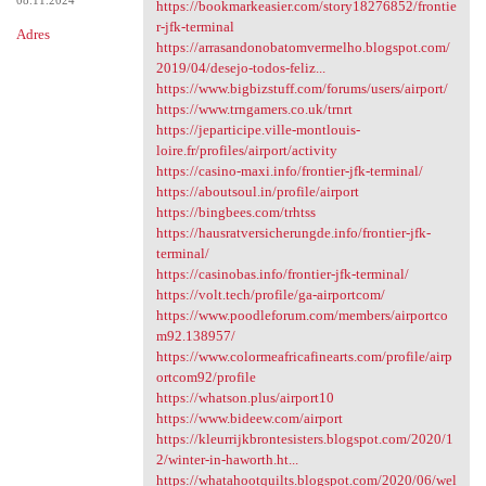
08.11.2024
https://bookmarkeasier.com/story18276852/frontie
r-jfk-terminal
Adres
https://arrasandonobatomvermelho.blogspot.com/
2019/04/desejo-todos-feliz...
https://www.bigbizstuff.com/forums/users/airport/
https://www.trngamers.co.uk/trnrt
https://jeparticipe.ville-montlouis-
loire.fr/profiles/airport/activity
https://casino-maxi.info/frontier-jfk-terminal/
https://aboutsoul.in/profile/airport
https://bingbees.com/trhtss
https://hausratversicherungde.info/frontier-jfk-
terminal/
https://casinobas.info/frontier-jfk-terminal/
https://volt.tech/profile/ga-airportcom/
https://www.poodleforum.com/members/airportco
m92.138957/
https://www.colormeafricafinearts.com/profile/airp
ortcom92/profile
https://whatson.plus/airport10
https://www.bideew.com/airport
https://kleurrijkbrontesisters.blogspot.com/2020/1
2/winter-in-haworth.ht...
https://whatahootquilts.blogspot.com/2020/06/wel