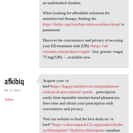
an undisturbed slumber.
When looking for affordable solutions for
antiretroviral therapy, finding the
https://helpo.org/item/buy-retin-a-online-cheap/
is
paramount.
Discover the convenience and privacy of securing
your ED treatment with [URL=
https://ad-
visorads.com/product/viagra/
- buy generic viagra
75 mg[/URL - , available now.
afkibiq
Acquire your <a
Acquire your <a href=https:/
href=
https://happytrailsforever.com/prednisone-
08.11.2024
without-dr-prescription/>predn...
prescription
easily from reputable internet-based pharmacies.
Adres
Save time and obtain your prescription with
convenience and privacy.
Visit our website to find the best deals on <a
href="
https://cubscoutpack152.org/product/hydro
xychloroquine/">hydroxychloroquine
canadian