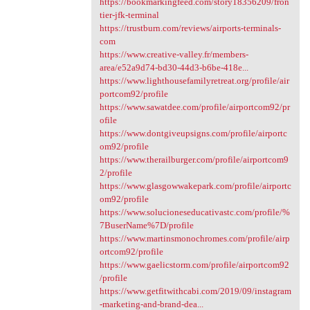
https://bookmarkingfeed.com/story18356209/fron
tier-jfk-terminal
https://trustburn.com/reviews/airports-terminals-
com
https://www.creative-valley.fr/members-
area/e52a9d74-bd30-44d3-b6be-418e...
https://www.lighthousefamilyretreat.org/profile/air
portcom92/profile
https://www.sawatdee.com/profile/airportcom92/pr
ofile
https://www.dontgiveupsigns.com/profile/airportc
om92/profile
https://www.therailburger.com/profile/airportcom9
2/profile
https://www.glasgowwakepark.com/profile/airportc
om92/profile
https://www.solucioneseducativastc.com/profile/%
7BuserName%7D/profile
https://www.martinsmonochromes.com/profile/airp
ortcom92/profile
https://www.gaelicstorm.com/profile/airportcom92
/profile
https://www.getfitwithcabi.com/2019/09/instagram
-marketing-and-brand-dea...