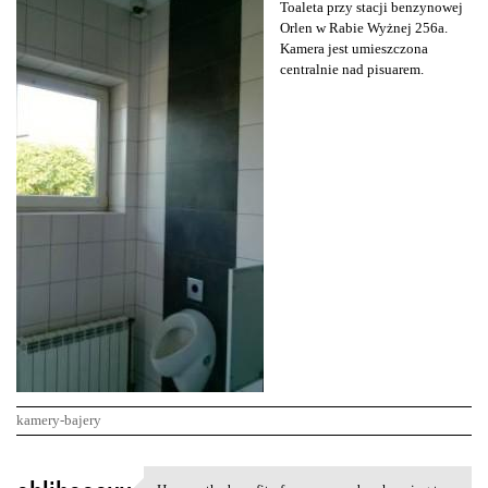
Toaleta przy stacji benzynowej
Orlen w Rabie Wyżnej 256a.
Kamera jest umieszczona
centralnie nad pisuarem.
kamery-bajery
K