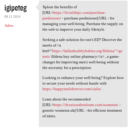
igipeteg
Xplore the benefits of
Xplore the benefits of [URL
[URL=
https://livinlifepc.com/purchase-
08.11.2024
prednisone/
- purchase prednisone[/URL - for
managing your well-being. Purchase the supply on
Adres
the web to improve your daily lifestyle.
Seeking a safe solution for one's ED? Discover the
merits of <a
href="
https://dallashealthybabies.org/fildena/">ge
neric
fildena buy online pharmacy</a> , a game-
changer for improving men's well-being without
the necessity for a prescription.
Looking to enhance your well-being? Explore how
to secure your needs without hassle with
https://happytrailsforever.com/cialis/
.
Learn about the recommended
[URL=
https://ifcuriousthenlearn.com/womenra/
-
generic womenra uk[/URL - for efficient treatment
of mites.