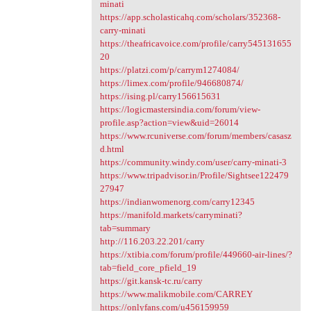
minati
https://app.scholasticahq.com/scholars/352368-
carry-minati
https://theafricavoice.com/profile/carry545131655
20
https://platzi.com/p/carrym1274084/
https://limex.com/profile/946680874/
https://ising.pl/carry156615631
https://logicmastersindia.com/forum/view-
profile.asp?action=view&uid=26014
https://www.rcuniverse.com/forum/members/casasz
d.html
https://community.windy.com/user/carry-minati-3
https://www.tripadvisor.in/Profile/Sightsee122479
27947
https://indianwomenorg.com/carry12345
https://manifold.markets/carryminati?
tab=summary
http://116.203.22.201/carry
https://xtibia.com/forum/profile/449660-air-lines/?
tab=field_core_pfield_19
https://git.kansk-tc.ru/carry
https://www.malikmobile.com/CARREY
https://onlyfans.com/u456159959