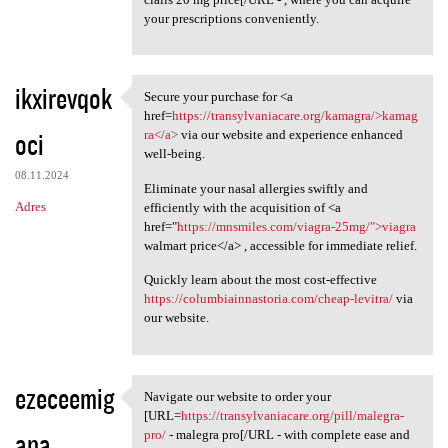
your prescriptions conveniently.
ikxirevqok
Secure your purchase for <a
Secure your purchase for <a
href=
https://transylvaniacare.org/kamagra/>kamag
oci
ra</a>
via our website and experience enhanced
well-being.
08.11.2024
Eliminate your nasal allergies swiftly and
Adres
efficiently with the acquisition of <a
href="
https://mnsmiles.com/viagra-25mg/">viagra
walmart price</a> , accessible for immediate relief.
Quickly learn about the most cost-effective
https://columbiainnastoria.com/cheap-levitra/
via
our website.
ezeceemig
Navigate our website to order your
Navigate our website to order
[URL=
https://transylvaniacare.org/pill/malegra-
ana
pro/
- malegra pro[/URL - with complete ease and