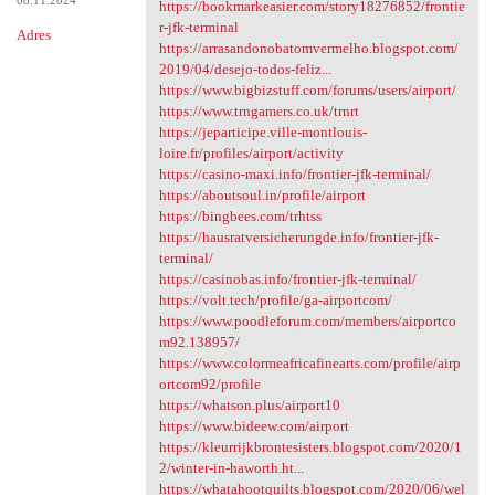
08.11.2024
https://bookmarkeasier.com/story18276852/frontie
r-jfk-terminal
Adres
https://arrasandonobatomvermelho.blogspot.com/
2019/04/desejo-todos-feliz...
https://www.bigbizstuff.com/forums/users/airport/
https://www.trngamers.co.uk/trnrt
https://jeparticipe.ville-montlouis-
loire.fr/profiles/airport/activity
https://casino-maxi.info/frontier-jfk-terminal/
https://aboutsoul.in/profile/airport
https://bingbees.com/trhtss
https://hausratversicherungde.info/frontier-jfk-
terminal/
https://casinobas.info/frontier-jfk-terminal/
https://volt.tech/profile/ga-airportcom/
https://www.poodleforum.com/members/airportco
m92.138957/
https://www.colormeafricafinearts.com/profile/airp
ortcom92/profile
https://whatson.plus/airport10
https://www.bideew.com/airport
https://kleurrijkbrontesisters.blogspot.com/2020/1
2/winter-in-haworth.ht...
https://whatahootquilts.blogspot.com/2020/06/wel