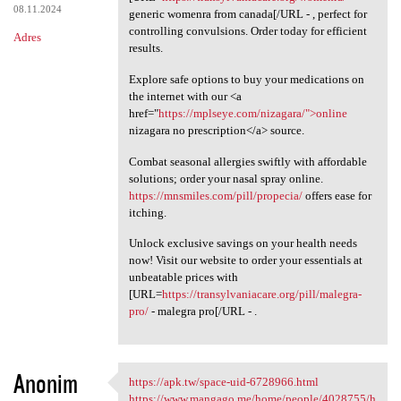
08.11.2024
generic womenra from canada[/URL - , perfect for
controlling convulsions. Order today for efficient
Adres
results.
Explore safe options to buy your medications on
the internet with our <a
href="
https://mplseye.com/nizagara/">online
nizagara no prescription</a> source.
Combat seasonal allergies swiftly with affordable
solutions; order your nasal spray online.
https://mnsmiles.com/pill/propecia/
offers ease for
itching.
Unlock exclusive savings on your health needs
now! Visit our website to order your essentials at
unbeatable prices with
[URL=
https://transylvaniacare.org/pill/malegra-
pro/
- malegra pro[/URL - .
Anonim
https://apk.tw/space-uid-6728966.html
https://apk.tw/space-uid
https://www.mangago.me/home/people/4028755/h