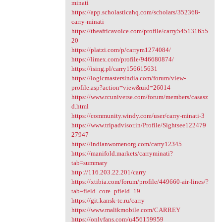
minati
https://app.scholasticahq.com/scholars/352368-
carry-minati
https://theafricavoice.com/profile/carry545131655
20
https://platzi.com/p/carrym1274084/
https://limex.com/profile/946680874/
https://ising.pl/carry156615631
https://logicmastersindia.com/forum/view-
profile.asp?action=view&uid=26014
https://www.rcuniverse.com/forum/members/casasz
d.html
https://community.windy.com/user/carry-minati-3
https://www.tripadvisor.in/Profile/Sightsee122479
27947
https://indianwomenorg.com/carry12345
https://manifold.markets/carryminati?
tab=summary
http://116.203.22.201/carry
https://xtibia.com/forum/profile/449660-air-lines/?
tab=field_core_pfield_19
https://git.kansk-tc.ru/carry
https://www.malikmobile.com/CARREY
https://onlyfans.com/u456159959