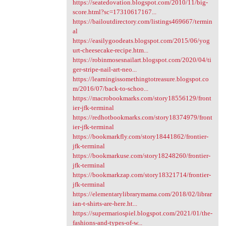
https://seatedovation.blogspot.com/2010/11/big-
score.html?sc=17310617167...
https://bailoutdirectory.com/listings469667/termin
al
https://easilygoodeats.blogspot.com/2015/06/yog
urt-cheesecake-recipe.htm...
https://robinmosesnailart.blogspot.com/2020/04/ti
ger-stripe-nail-art-neo...
https://learningissomethingtotreasure.blogspot.co
m/2016/07/back-to-schoo...
https://macrobookmarks.com/story18556129/front
ier-jfk-terminal
https://redhotbookmarks.com/story18374979/front
ier-jfk-terminal
https://bookmarkfly.com/story18441862/frontier-
jfk-terminal
https://bookmarkuse.com/story18248260/frontier-
jfk-terminal
https://bookmarkzap.com/story18321714/frontier-
jfk-terminal
https://elementarylibrarymama.com/2018/02/librar
ian-t-shirts-are-here.ht...
https://supermariospiel.blogspot.com/2021/01/the-
fashions-and-types-of-w...