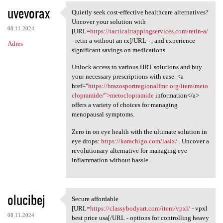
uvevorax
Quietly seek cost-effective healthcare alternatives?
Quietly seek cost-effective
Uncover your solution with
08.11.2024
[URL=
https://tacticaltrappingservices.com/retin-a/
- retin a without an rx[/URL - , and experience
Adres
significant savings on medications.
Unlock access to various HRT solutions and buy
your necessary prescriptions with ease. <a
href="
https://brazosportregionalfmc.org/item/meto
clopramide/">metoclopramide
information</a>
offers a variety of choices for managing
menopausal symptoms.
Zero in on eye health with the ultimate solution in
eye drops:
https://karachigo.com/lasix/
. Uncover a
revolutionary alternative for managing eye
inflammation without hassle.
olucibej
Secure affordable
Secure affordable [URL=https:
[URL=
https://classybodyart.com/item/vpxl/
- vpxl
08.11.2024
best price usa[/URL - options for controlling heavy