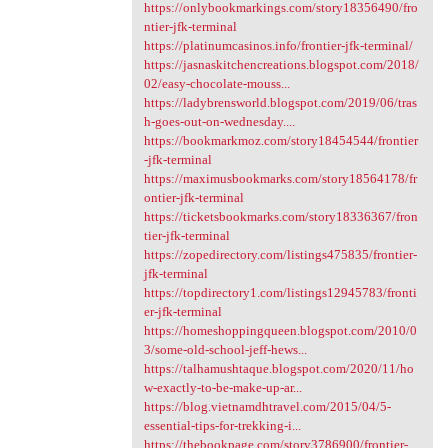
https://onlybookmarkings.com/story18356490/fro
ntier-jfk-terminal
https://platinumcasinos.info/frontier-jfk-terminal/
https://jasnaskitchencreations.blogspot.com/2018/
02/easy-chocolate-mouss...
https://ladybrensworld.blogspot.com/2019/06/tras
h-goes-out-on-wednesday....
https://bookmarkmoz.com/story18454544/frontier
-jfk-terminal
https://maximusbookmarks.com/story18564178/fr
ontier-jfk-terminal
https://ticketsbookmarks.com/story18336367/fron
tier-jfk-terminal
https://zopedirectory.com/listings475835/frontier-
jfk-terminal
https://topdirectory1.com/listings12945783/fronti
er-jfk-terminal
https://homeshoppingqueen.blogspot.com/2010/0
3/some-old-school-jeff-hews...
https://talhamushtaque.blogspot.com/2020/11/ho
w-exactly-to-be-make-up-ar...
https://blog.vietnamdhtravel.com/2015/04/5-
essential-tips-for-trekking-i...
https://thebookpage.com/story3786900/frontier-