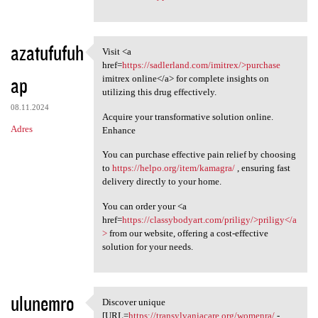
azatufufuh
Visit <a
Visit <a href=https:/
href=
https://sadlerland.com/imitrex/>purchase
ap
imitrex online</a> for complete insights on
utilizing this drug effectively.
08.11.2024
Acquire your transformative solution online.
Adres
Enhance
You can purchase effective pain relief by choosing
to
https://helpo.org/item/kamagra/
, ensuring fast
delivery directly to your home.
You can order your <a
href=
https://classybodyart.com/priligy/>priligy</a
>
from our website, offering a cost-effective
solution for your needs.
ulunemro
Discover unique
Discover unique [URL=https:/
[URL=
https://transylvaniacare.org/womenra/
-