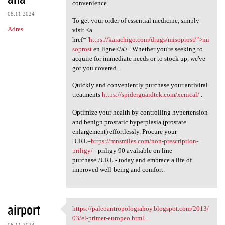
convenience.
08.11.2024
To get your order of essential medicine, simply
Adres
visit <a
href="
https://karachigo.com/drugs/misoprost/">mi
soprost
en ligne</a> . Whether you're seeking to
acquire for immediate needs or to stock up, we've
got you covered.
Quickly and conveniently purchase your antiviral
treatments
https://spiderguardtek.com/xenical/
.
Optimize your health by controlling hypertension
and benign prostatic hyperplasia (prostate
enlargement) effortlessly. Procure your
[URL=
https://mnsmiles.com/non-prescription-
priligy/
- priligy 90 avaliable on line
purchase[/URL - today and embrace a life of
improved well-being and comfort.
airport
https://paleoantropologiahoy.blogspot.com/2013/
https://paleoantropologiahoy
03/el-primer-europeo.html...