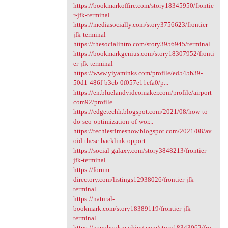
https://bookmarkoffire.com/story18345950/frontie
r-jfk-terminal
https://mediasocially.com/story3756623/frontier-
jfk-terminal
https://thesocialintro.com/story3956945/terminal
https://bookmarkgenius.com/story18307952/fronti
er-jfk-terminal
https://www.yiyaminks.com/profile/ed545b39-
50d1-486f-b3cb-0f057e11efa0/p...
https://en.bluelandvideomaker.com/profile/airport
com92/profile
https://edgetechh.blogspot.com/2021/08/how-to-
do-seo-optimization-of-wor...
https://techiestimesnow.blogspot.com/2021/08/av
oid-these-backlink-opport...
https://social-galaxy.com/story3848213/frontier-
jfk-terminal
https://forum-
directory.com/listings12938026/frontier-jfk-
terminal
https://natural-
bookmark.com/story18389119/frontier-jfk-
terminal
https://nanobookmarking.com/story18343062/fro