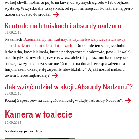
wolnej chwili można tu pójść na kawę, do słynnych ogrodów lub obejrzeć
wystawę. Wszystko dla wszystkich, od ręki i na miejscu. No tak, ale najpierw
trzeba się dostać do środka.
Kontrole na lotniskach i absurdy nadzoru
01.09.2015
Na łamach
Dziennika Opinii, Katarzyna Szymielewicz przedstawia swój
absurd nadzoru – kontrole na lotniskach
: „Dokładnie ten sam przedmiot –
ładowarka, kawałek kabla, but na podwyższonej podeszwie, pasek, kawałek
metalu gdzieś przy ciele, czy coś w kształcie tuby – raz uruchamia sygnał
ostrzegawczy i oznacza stracone 15 minut na dodatkowe sprawdzenie, a
innym razem okazuje się zupełnie niewidzialny”. A jaki absurd nadzoru
uwiera Ciebie najbardziej?
Jak wziąć udział w akcji „Absurdy Nadzoru"?
25.08.2015
Poznaj 5 sposobów na zaangażowanie się w akcję „Absurdy Nadzoru".
Kamera w toalecie
10.09.2015
Nadesłany przez:
F.Sz