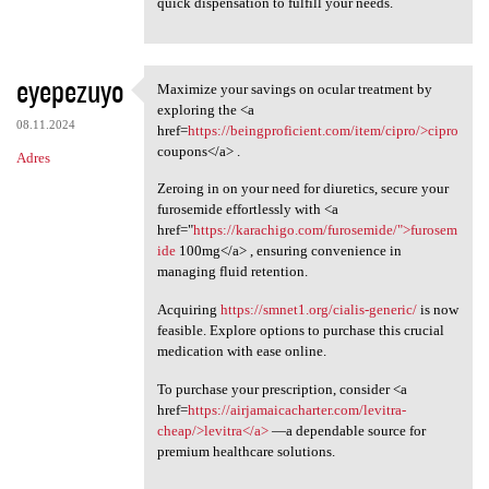
quick dispensation to fulfill your needs.
eyepezuyo
Maximize your savings on ocular treatment by
Maximize your savings on
exploring the <a
08.11.2024
href=
https://beingproficient.com/item/cipro/>cipro
coupons</a> .
Adres
Zeroing in on your need for diuretics, secure your
furosemide effortlessly with <a
href="
https://karachigo.com/furosemide/">furosem
ide
100mg</a> , ensuring convenience in
managing fluid retention.
Acquiring
https://smnet1.org/cialis-generic/
is now
feasible. Explore options to purchase this crucial
medication with ease online.
To purchase your prescription, consider <a
href=
https://airjamaicacharter.com/levitra-
cheap/>levitra</a>
—a dependable source for
premium healthcare solutions.