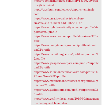
https://bookmarkingfeed.com/story18356209/fron
tier-jfk-terminal
https://trustburn.com/reviews/airports-terminals-
com
https://www.creative-valley.fr/members-
area/e52a9d74-bd30-44d3-b6be-418e...
https://www.lighthousefamilyretreat.org/profile/air
portcom92/profile
https://www.sawatdee.com/profile/airportcom92/pr
ofile
https://www.dontgiveupsigns.com/profile/airportc
om92/profile
https://www.therailburger.com/profile/airportcom9
2/profile
https://www.glasgowwakepark.com/profile/airportc
om92/profile
https://www.solucioneseducativastc.com/profile/%
7BuserName%7D/profile
https://www.martinsmonochromes.com/profile/airp
ortcom92/profile
https://www.gaelicstorm.com/profile/airportcom92
/profile
https://www.getfitwithcabi.com/2019/09/instagram
-marketing-and-brand-dea...