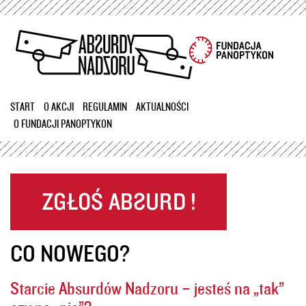
Przejdź
do
treści
START
O AKCJI
REGULAMIN
AKTUALNOŚCI
O FUNDACJI PANOPTYKON
CO NOWEGO?
Starcie Absurdów Nadzoru – jesteś na „tak”