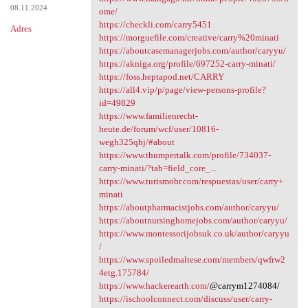
08.11.2024
ome/
https://checkli.com/carry5451
Adres
https://morguefile.com/creative/carry%20minati
https://aboutcasemanagerjobs.com/author/caryyu/
https://akniga.org/profile/697252-carry-minati/
https://foss.heptapod.net/CARRY
https://all4.vip/p/page/view-persons-profile?
id=49829
https://www.familienrecht-
heute.de/forum/wcf/user/10816-
wegh325qhj/#about
https://www.thumpertalk.com/profile/734037-
carry-minati/?tab=field_core_...
https://www.turismobr.com/respuestas/user/carry+
minati
https://aboutpharmacistjobs.com/author/caryyu/
https://aboutnursinghomejobs.com/author/caryyu/
https://www.montessorijobsuk.co.uk/author/caryyu
/
https://www.spoiledmaltese.com/members/qwfrw2
4etg.175784/
https://www.hackerearth.com/
@carrym1274084/
https://ischoolconnect.com/discuss/user/carry-