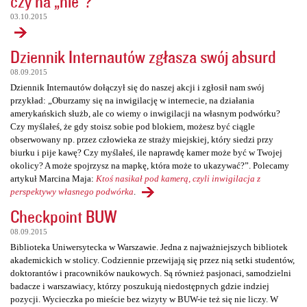
czy na „nie”?
03.10.2015
Dziennik Internautów zgłasza swój absurd
08.09.2015
Dziennik Internautów dołączył się do naszej akcji i zgłosił nam swój
przykład: „Oburzamy się na inwigilację w internecie, na działania
amerykańskich służb, ale co wiemy o inwigilacji na własnym podwórku?
Czy myślałeś, że gdy stoisz sobie pod blokiem, możesz być ciągle
obserwowany np. przez człowieka ze straży miejskiej, który siedzi przy
biurku i pije kawę? Czy myślałeś, ile naprawdę kamer może być w Twojej
okolicy? A może spojrzysz na mapkę, która może to ukazywać?”. Polecamy
artykuł Marcina Maja:
Ktoś nasikał pod kamerą, czyli inwigilacja z
perspektywy własnego podwórka
.
Checkpoint BUW
08.09.2015
Biblioteka Uniwersytecka w Warszawie. Jedna z najważniejszych bibliotek
akademickich w stolicy. Codziennie przewijają się przez nią setki studentów,
doktorantów i pracowników naukowych. Są również pasjonaci, samodzielni
badacze i warszawiacy, którzy poszukują niedostępnych gdzie indziej
pozycji. Wycieczka po mieście bez wizyty w BUW-ie też się nie liczy. W