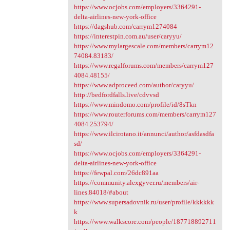
https://www.ocjobs.com/employers/3364291-
delta-airlines-new-york-office
https://dagshub.com/carrym1274084
https://interestpin.com.au/user/caryyu/
https://www.mylargescale.com/members/carrym12
74084.83183/
https://www.regalforums.com/members/carrym127
4084.48155/
https://www.adproceed.com/author/caryyu/
http://bedfordfalls.live/cdvvsd
https://www.mindomo.com/profile/id/8sTkn
https://www.routerforums.com/members/carrym127
4084.253794/
https://www.ilcirotano.it/annunci/author/asfdasdfa
sd/
https://www.ocjobs.com/employers/3364291-
delta-airlines-new-york-office
https://fewpal.com/26dc891aa
https://community.alexgyver.ru/members/air-
lines.84018/#about
https://www.supersadovnik.ru/user/profile/kkkkkk
k
https://www.walkscore.com/people/187718892711