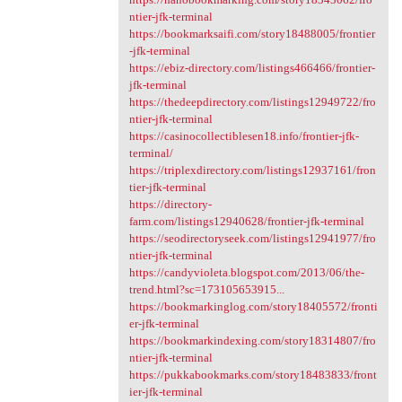
ntier-jfk-terminal
https://bookmarksaifi.com/story18488005/frontier
-jfk-terminal
https://ebiz-directory.com/listings466466/frontier-
jfk-terminal
https://thedeepdirectory.com/listings12949722/fro
ntier-jfk-terminal
https://casinocollectiblesen18.info/frontier-jfk-
terminal/
https://triplexdirectory.com/listings12937161/fron
tier-jfk-terminal
https://directory-
farm.com/listings12940628/frontier-jfk-terminal
https://seodirectoryseek.com/listings12941977/fro
ntier-jfk-terminal
https://candyvioleta.blogspot.com/2013/06/the-
trend.html?sc=173105653915...
https://bookmarkinglog.com/story18405572/fronti
er-jfk-terminal
https://bookmarkindexing.com/story18314807/fro
ntier-jfk-terminal
https://pukkabookmarks.com/story18483833/front
ier-jfk-terminal