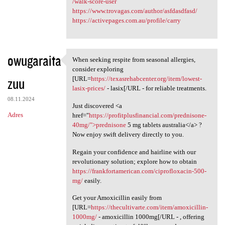
/walk-score-user
https://www.trovagas.com/author/asfdasdfasd/
https://activepages.com.au/profile/carry
owugaraita
When seeking respite from seasonal allergies,
When seeking respite from
consider exploring
zuu
[URL=
https://texasrehabcenter.org/item/lowest-
lasix-prices/
- lasix[/URL - for reliable treatments.
08.11.2024
Just discovered <a
Adres
href="
https://profitplusfinancial.com/prednisone-
40mg/">prednisone
5 mg tablets australia</a> ?
Now enjoy swift delivery directly to you.
Regain your confidence and hairline with our
revolutionary solution; explore how to obtain
https://frankfortamerican.com/ciprofloxacin-500-
mg/
easily.
Get your Amoxicillin easily from
[URL=
https://thecultivarte.com/item/amoxicillin-
1000mg/
- amoxicillin 1000mg[/URL - , offering