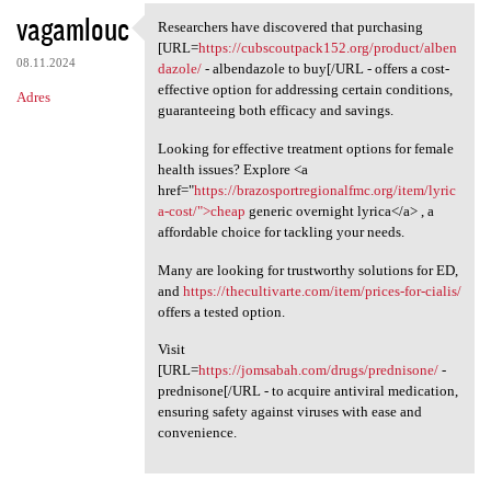
vagamlouc
Researchers have discovered that purchasing
Researchers have discovered
[URL=
https://cubscoutpack152.org/product/alben
08.11.2024
dazole/
- albendazole to buy[/URL - offers a cost-
effective option for addressing certain conditions,
Adres
guaranteeing both efficacy and savings.
Looking for effective treatment options for female
health issues? Explore <a
href="
https://brazosportregionalfmc.org/item/lyric
a-cost/">cheap
generic overnight lyrica</a> , a
affordable choice for tackling your needs.
Many are looking for trustworthy solutions for ED,
and
https://thecultivarte.com/item/prices-for-cialis/
offers a tested option.
Visit
[URL=
https://jomsabah.com/drugs/prednisone/
-
prednisone[/URL - to acquire antiviral medication,
ensuring safety against viruses with ease and
convenience.