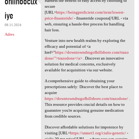
ohlihoocux
Harness the benefit of easy access by choosing to
Harness the benefit of easy
o
secure
iye
m
[URL=
https://beingproficient.com/item/lowest-
price-finasteride/
- finasteride coupons[/URL - via
e
web, ensuring a hassle-free process for handling
08.11.2024
n
hair loss.
Adres
t
Venture into new health realms by exploring the
efficacy and potential of <a
a
href="
https://downtowndrugofhillsboro.com/trazo
r
done/">trazodone</a>
. Discover an innovative
solution for medical concerns, exclusively
z
available for acquisition via our website.
e
A comprehensive guide to obtaining your
prescriptions safely: Discover the best place to
acquire
https://downtowndrugofhillsboro.com/trazodone/
.
This resource provides crucial details on how to
guarantee you're acquiring genuine medication
from credible sources.
Discover affordable solutions for impotence by
visiting [URL=
https://smnet1.org/cialis-generic/
-
cialis 20 mg price[/URL - , where you can acquire