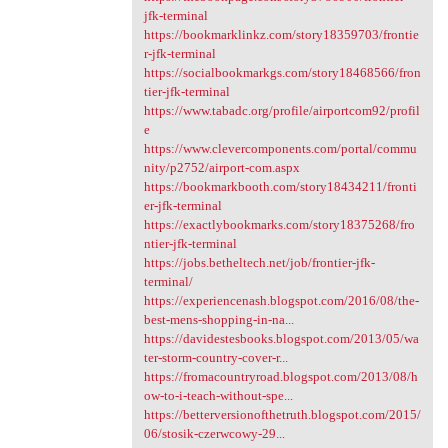
jfk-terminal
https://bookmarklinkz.com/story18359703/frontie
r-jfk-terminal
https://socialbookmarkgs.com/story18468566/fron
tier-jfk-terminal
https://www.tabadc.org/profile/airportcom92/profil
e
https://www.clevercomponents.com/portal/commu
nity/p2752/airport-com.aspx
https://bookmarkbooth.com/story18434211/fronti
er-jfk-terminal
https://exactlybookmarks.com/story18375268/fro
ntier-jfk-terminal
https://jobs.betheltech.net/job/frontier-jfk-
terminal/
https://experiencenash.blogspot.com/2016/08/the-
best-mens-shopping-in-na...
https://davidestesbooks.blogspot.com/2013/05/wa
ter-storm-country-cover-r...
https://fromacountryroad.blogspot.com/2013/08/h
ow-to-i-teach-without-spe...
https://betterversionofthetruth.blogspot.com/2015/
06/stosik-czerwcowy-29...