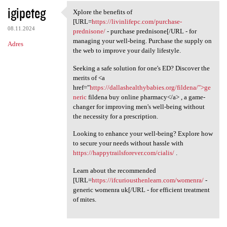
igipeteg
Xplore the benefits of
Xplore the benefits of [URL
[URL=
https://livinlifepc.com/purchase-
08.11.2024
prednisone/
- purchase prednisone[/URL - for
managing your well-being. Purchase the supply on
Adres
the web to improve your daily lifestyle.
Seeking a safe solution for one's ED? Discover the
merits of <a
href="
https://dallashealthybabies.org/fildena/">ge
neric
fildena buy online pharmacy</a> , a game-
changer for improving men's well-being without
the necessity for a prescription.
Looking to enhance your well-being? Explore how
to secure your needs without hassle with
https://happytrailsforever.com/cialis/
.
Learn about the recommended
[URL=
https://ifcuriousthenlearn.com/womenra/
-
generic womenra uk[/URL - for efficient treatment
of mites.