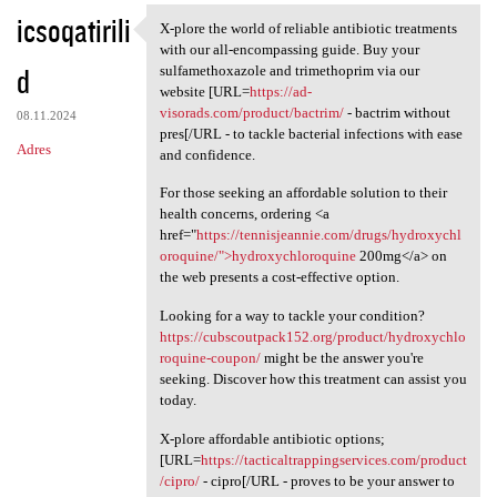
icsoqatirili
X-plore the world of reliable antibiotic treatments
X-plore the world of reliable
with our all-encompassing guide. Buy your
d
sulfamethoxazole and trimethoprim via our
website [URL=
https://ad-
visorads.com/product/bactrim/
- bactrim without
08.11.2024
pres[/URL - to tackle bacterial infections with ease
Adres
and confidence.
For those seeking an affordable solution to their
health concerns, ordering <a
href="
https://tennisjeannie.com/drugs/hydroxychl
oroquine/">hydroxychloroquine
200mg</a> on
the web presents a cost-effective option.
Looking for a way to tackle your condition?
https://cubscoutpack152.org/product/hydroxychlo
roquine-coupon/
might be the answer you're
seeking. Discover how this treatment can assist you
today.
X-plore affordable antibiotic options;
[URL=
https://tacticaltrappingservices.com/product
/cipro/
- cipro[/URL - proves to be your answer to