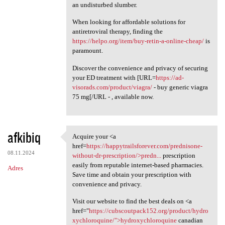
an undisturbed slumber.
When looking for affordable solutions for
antiretroviral therapy, finding the
https://helpo.org/item/buy-retin-a-online-cheap/
is
paramount.
Discover the convenience and privacy of securing
your ED treatment with [URL=
https://ad-
visorads.com/product/viagra/
- buy generic viagra
75 mg[/URL - , available now.
afkibiq
Acquire your <a
Acquire your <a href=https:/
href=
https://happytrailsforever.com/prednisone-
08.11.2024
without-dr-prescription/>predn...
prescription
easily from reputable internet-based pharmacies.
Adres
Save time and obtain your prescription with
convenience and privacy.
Visit our website to find the best deals on <a
href="
https://cubscoutpack152.org/product/hydro
xychloroquine/">hydroxychloroquine
canadian