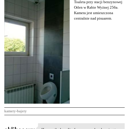
Toaleta przy stacji benzynowej
Orlen w Rabie Wyżnej 256a.
Kamera jest umieszczona
centralnie nad pisuarem.
kamery-bajery
K