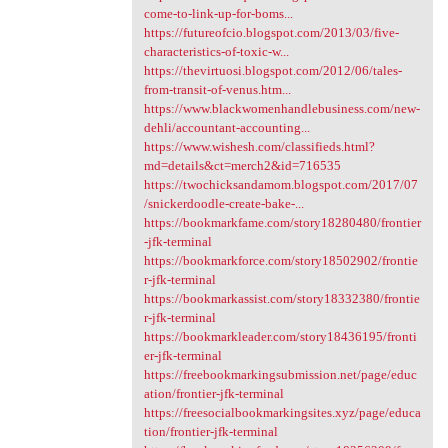
come-to-link-up-for-boms...
https://futureofcio.blogspot.com/2013/03/five-
characteristics-of-toxic-w...
https://thevirtuosi.blogspot.com/2012/06/tales-
from-transit-of-venus.htm...
https://www.blackwomenhandlebusiness.com/new-
dehli/accountant-accounting...
https://www.wishesh.com/classifieds.html?
md=details&ct=merch2&id=716535
https://twochicksandamom.blogspot.com/2017/07
/snickerdoodle-create-bake-...
https://bookmarkfame.com/story18280480/frontier
-jfk-terminal
https://bookmarkforce.com/story18502902/frontie
r-jfk-terminal
https://bookmarkassist.com/story18332380/frontie
r-jfk-terminal
https://bookmarkleader.com/story18436195/fronti
er-jfk-terminal
https://freebookmarkingsubmission.net/page/educ
ation/frontier-jfk-terminal
https://freesocialbookmarkingsites.xyz/page/educa
tion/frontier-jfk-terminal