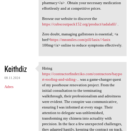
pharmacy</a> . Obtain your necessary medication
effortlessly and at competitive prices.
Browse our website to discover the
https://cubscoutpack152.org/product/tadalafil/
.
Zero doubt, managing gallstones is essential; <a
href=
https://mnsmiles.com/pill/lasix/>lasix
100mg</a> online to reduce symptoms effectively.
Keithdiz
Hiring
Hiring https:/
https://contractorfinder.iko.com/contractors/baypo
08.11.2024
rt-roofing-and-siding-...
was a game-changer quest
of my poorhouse renovation project. From the
Adres
initial consultation to the terminating
walkthrough, their professionalism and adroitness
were evident. The conspire was communicative,
ensuring I was informed at every stage. Their
attention to delegate was unblemished,
transforming my chimera into actuality with
precision. In the face a few unexpected challenges,
they adapted hastily, keeping the contract on track.