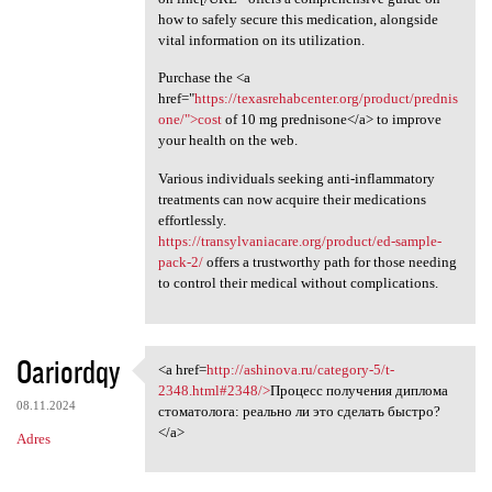
how to safely secure this medication, alongside
vital information on its utilization.
Purchase the <a
href="
https://texasrehabcenter.org/product/prednis
one/">cost
of 10 mg prednisone</a> to improve
your health on the web.
Various individuals seeking anti-inflammatory
treatments can now acquire their medications
effortlessly.
https://transylvaniacare.org/product/ed-sample-
pack-2/
offers a trustworthy path for those needing
to control their medical without complications.
Oariordqy
<a href=
http://ashinova.ru/category-5/t-
<a href=http://ashinova.ru
2348.html#2348/>
Процесс получения диплома
08.11.2024
стоматолога: реально ли это сделать быстро?
</a>
Adres