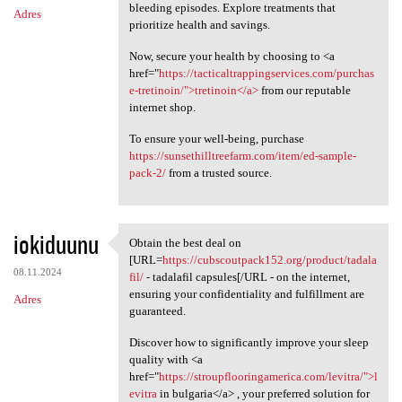
bleeding episodes. Explore treatments that
Adres
prioritize health and savings.
Now, secure your health by choosing to <a
href="
https://tacticaltrappingservices.com/purchas
e-tretinoin/">tretinoin</a>
from our reputable
internet shop.
To ensure your well-being, purchase
https://sunsethilltreefarm.com/item/ed-sample-
pack-2/
from a trusted source.
iokiduunu
Obtain the best deal on
Obtain the best deal on [URL
[URL=
https://cubscoutpack152.org/product/tadala
08.11.2024
fil/
- tadalafil capsules[/URL - on the internet,
ensuring your confidentiality and fulfillment are
Adres
guaranteed.
Discover how to significantly improve your sleep
quality with <a
href="
https://stroupflooringamerica.com/levitra/">l
evitra
in bulgaria</a> , your preferred solution for