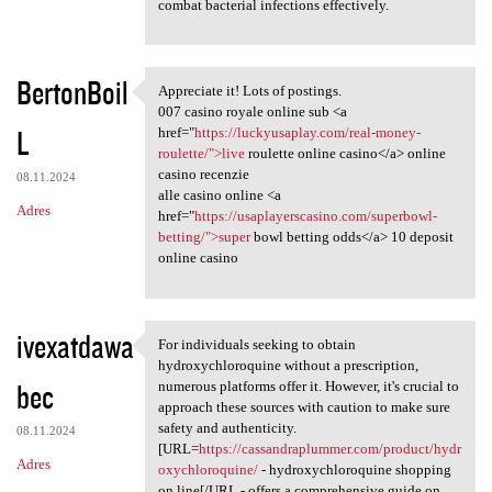
combat bacterial infections effectively.
BertonBoil
Appreciate it! Lots of postings.
Appreciate it! Lots of
007 casino royale online sub <a
L
href="
https://luckyusaplay.com/real-money-
roulette/">live
roulette online casino</a> online
casino recenzie
08.11.2024
alle casino online <a
Adres
href="
https://usaplayerscasino.com/superbowl-
betting/">super
bowl betting odds</a> 10 deposit
online casino
ivexatdawa
For individuals seeking to obtain
For individuals seeking to
hydroxychloroquine without a prescription,
bec
numerous platforms offer it. However, it's crucial to
approach these sources with caution to make sure
safety and authenticity.
08.11.2024
[URL=
https://cassandraplummer.com/product/hydr
Adres
oxychloroquine/
- hydroxychloroquine shopping
on line[/URL - offers a comprehensive guide on