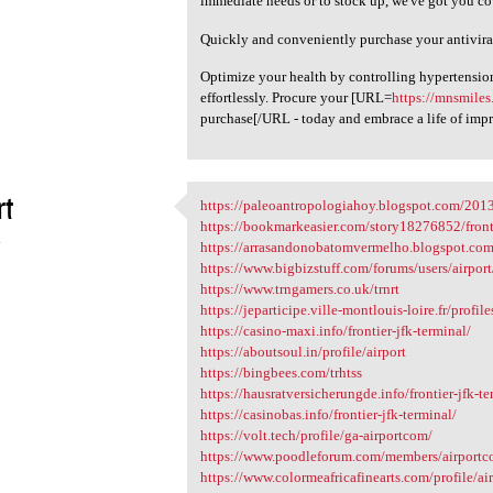
immediate needs or to stock up, we've got you co
Quickly and conveniently purchase your antivira
Optimize your health by controlling hypertension
effortlessly. Procure your [URL=
https://mnsmiles
purchase[/URL - today and embrace a life of imp
rt
https://paleoantropologiahoy.blogspot.com/2013
https://paleoantropologiahoy
https://bookmarkeasier.com/story18276852/fronti
4
https://arrasandonobatomvermelho.blogspot.com/
https://www.bigbizstuff.com/forums/users/airport
https://www.trngamers.co.uk/trnrt
https://jeparticipe.ville-montlouis-loire.fr/profile
https://casino-maxi.info/frontier-jfk-terminal/
https://aboutsoul.in/profile/airport
https://bingbees.com/trhtss
https://hausratversicherungde.info/frontier-jfk-te
https://casinobas.info/frontier-jfk-terminal/
https://volt.tech/profile/ga-airportcom/
https://www.poodleforum.com/members/airport
https://www.colormeafricafinearts.com/profile/ai