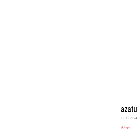
azatu
08.11.202
Adres