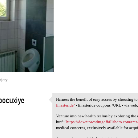
ajery
oocuxiye
Harness the benefit of easy access by choosing t
Harness the benefit of easy
finasteride/
- finasteride coupons[/URL - via web, 
4
Venture into new health realms by exploring the e
href="
https://downtowndrugofhillsboro.com/tra
medical concerns, exclusively available for acqui