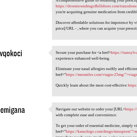
A comprehensive guide to obtaining your prescrip
https://downtowndrugofhillsboro.com/trazodone
you're acquiring genuine medication from credibl
Discover affordable solutions for impotence by 
price[/URL - , where you can acquire your prescr
evqokoci
Secure your purchase for <a href=
https://transy
Secure your purchase for <a
experience enhanced well-being.
4
Eliminate your nasal allergies swiftly and efficie
href="
https://mnsmiles.com/viagra-25mg/">viag
Quickly learn about the most cost-effective
https
eemigana
Navigate our website to order your [URL=
https:/
Navigate our website to order
with complete ease and convenience.
4
To get your order of essential medicine, simply vi
href="
https://karachigo.com/drugs/misoprost/">