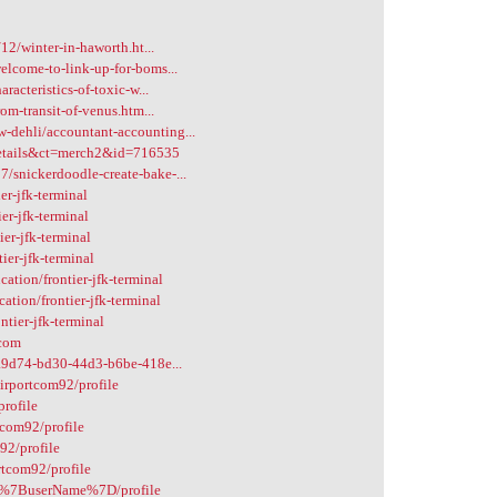
12/winter-in-haworth.ht...
elcome-to-link-up-for-boms...
racteristics-of-toxic-w...
om-transit-of-venus.htm...
dehli/accountant-accounting...
details&ct=merch2&id=716535
/snickerdoodle-create-bake-...
r-jfk-terminal
er-jfk-terminal
er-jfk-terminal
ier-jfk-terminal
ation/frontier-jfk-terminal
ation/frontier-jfk-terminal
tier-jfk-terminal
-com
2a9d74-bd30-44d3-b6be-418e...
airportcom92/profile
profile
tcom92/profile
92/profile
rtcom92/profile
le/%7BuserName%7D/profile