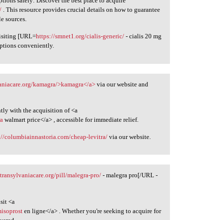
tions safely: Discover the best place to acquire
/
. This resource provides crucial details on how to guarantee
e sources.
visiting [URL=
https://smnet1.org/cialis-generic/
- cialis 20 mg
iptions conveniently.
lvaniacare.org/kamagra/>kamagra</a>
via our website and
ntly with the acquisition of <a
ra
walmart price</a> , accessible for immediate relief.
://columbiainnastoria.com/cheap-levitra/
via our website.
/transylvaniacare.org/pill/malegra-pro/
- malegra pro[/URL -
sit <a
misoprost
en ligne</a> . Whether you're seeking to acquire for