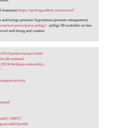
vered.
l treatments
https://spiderguardtek.com/xenical/
.
 and benign prostatic hyperplasia (prostate enlargement)
.com/non-prescription-priligy/
- priligy 90 avaliable on line
roved well-being and comfort.
/03/el-primer-europeo.html...
er-jfk-terminal
2019/04/desejo-todos-feliz...
/
s/airport/activity
rminal/
com92.138957/
rportcom92/profile