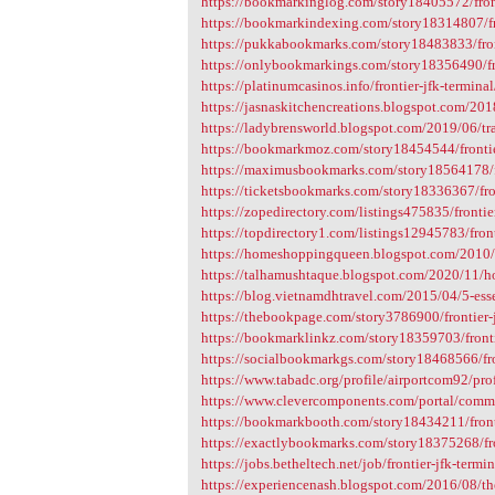
https://bookmarkinglog.com/story18405572/front
https://bookmarkindexing.com/story18314807/fro
https://pukkabookmarks.com/story18483833/front
https://onlybookmarkings.com/story18356490/fro
https://platinumcasinos.info/frontier-jfk-terminal
https://jasnaskitchencreations.blogspot.com/201
https://ladybrensworld.blogspot.com/2019/06/tr
https://bookmarkmoz.com/story18454544/frontie
https://maximusbookmarks.com/story18564178/fr
https://ticketsbookmarks.com/story18336367/fron
https://zopedirectory.com/listings475835/frontie
https://topdirectory1.com/listings12945783/front
https://homeshoppingqueen.blogspot.com/2010/0
https://talhamushtaque.blogspot.com/2020/11/ho
https://blog.vietnamdhtravel.com/2015/04/5-essent
https://thebookpage.com/story3786900/frontier-
https://bookmarklinkz.com/story18359703/fronti
https://socialbookmarkgs.com/story18468566/fro
https://www.tabadc.org/profile/airportcom92/prof
https://www.clevercomponents.com/portal/comm
https://bookmarkbooth.com/story18434211/fronti
https://exactlybookmarks.com/story18375268/fro
https://jobs.betheltech.net/job/frontier-jfk-termin
https://experiencenash.blogspot.com/2016/08/th