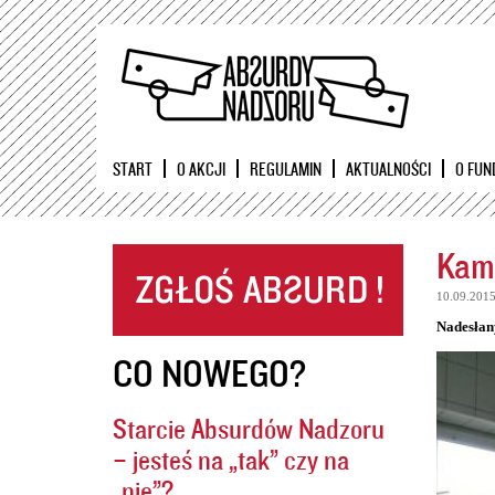
START
O AKCJI
REGULAMIN
AKTUALNOŚCI
O FUN
Kame
10.09.201
Nadesłan
CO NOWEGO?
Starcie Absurdów Nadzoru
– jesteś na „tak” czy na
„nie”?