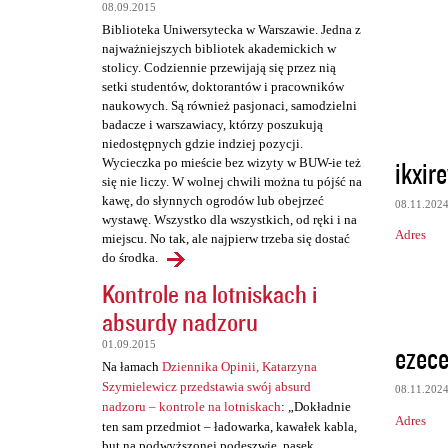
t
08.09.2015
a
Biblioteka Uniwersytecka w Warszawie. Jedna z
najważniejszych bibliotek akademickich w
r
stolicy. Codziennie przewijają się przez nią
z
setki studentów, doktorantów i pracowników
naukowych. Są również pasjonaci, samodzielni
e
badacze i warszawiacy, którzy poszukują
niedostępnych gdzie indziej pozycji.
ikxir
Wycieczka po mieście bez wizyty w BUW-ie też
się nie liczy. W wolnej chwili można tu pójść na
kawę, do słynnych ogrodów lub obejrzeć
08.11.202
wystawę. Wszystko dla wszystkich, od ręki i na
Adres
miejscu. No tak, ale najpierw trzeba się dostać
do środka.
Kontrole na lotniskach i
absurdy nadzoru
01.09.2015
ezec
Na łamach
Dziennika Opinii, Katarzyna
Szymielewicz przedstawia swój absurd
08.11.202
nadzoru – kontrole na lotniskach
: „Dokładnie
Adres
ten sam przedmiot – ładowarka, kawałek kabla,
but na podwyższonej podeszwie, pasek,