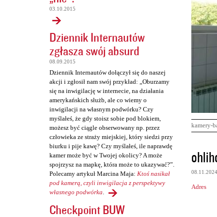
03.10.2015
Dziennik Internautów
zgłasza swój absurd
08.09.2015
Dziennik Internautów dołączył się do naszej
akcji i zgłosił nam swój przykład: „Oburzamy
się na inwigilację w internecie, na działania
amerykańskich służb, ale co wiemy o
inwigilacji na własnym podwórku? Czy
myślałeś, że gdy stoisz sobie pod blokiem,
kamery-b
możesz być ciągle obserwowany np. przez
człowieka ze straży miejskiej, który siedzi przy
biurku i pije kawę? Czy myślałeś, ile naprawdę
K
ohlih
kamer może być w Twojej okolicy? A może
o
spojrzysz na mapkę, która może to ukazywać?”.
08.11.202
Polecamy artykuł Marcina Maja:
Ktoś nasikał
m
pod kamerą, czyli inwigilacja z perspektywy
Adres
e
własnego podwórka
.
n
Checkpoint BUW