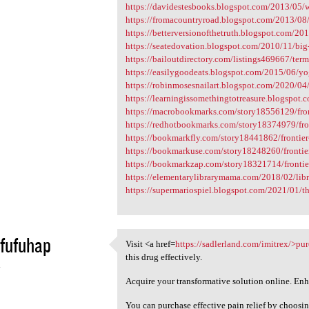
https://davidestesbooks.blogspot.com/2013/05/wa
https://fromacountryroad.blogspot.com/2013/08/h
https://betterversionofthetruth.blogspot.com/20
https://seatedovation.blogspot.com/2010/11/bi
https://bailoutdirectory.com/listings469667/term
https://easilygoodeats.blogspot.com/2015/06/yog
https://robinmosesnailart.blogspot.com/2020/04/ti
https://learningissomethingtotreasure.blogspot.
https://macrobookmarks.com/story18556129/front
https://redhotbookmarks.com/story18374979/fron
https://bookmarkfly.com/story18441862/frontier-
https://bookmarkuse.com/story18248260/frontier
https://bookmarkzap.com/story18321714/frontier
https://elementarylibrarymama.com/2018/02/librari
https://supermariospiel.blogspot.com/2021/01/the
fufuhap
Visit <a href=
https://sadlerland.com/imitrex/>pu
Visit <a href=https:/
this drug effectively.
4
Acquire your transformative solution online. En
You can purchase effective pain relief by choosi