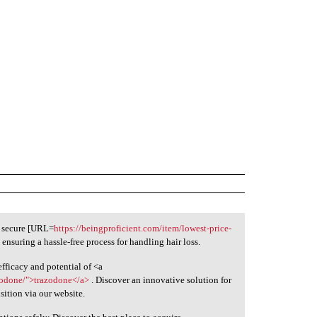
o secure [URL=
https://beingproficient.com/item/lowest-price-
ensuring a hassle-free process for handling hair loss.
fficacy and potential of <a
zodone/">trazodone</a>
. Discover an innovative solution for
sition via our website.