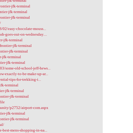
ier-jfk-terminal
ntier-jfk-terminal
ier-jfk-terminal
ntier-jfk-terminal
/
8/02/easy-chocolate-mouss...
ash-goes-out-on-wednesday....
r-jfk-terminal
ontier-jfk-terminal
tier-jfk-terminal
r-jfk-terminal
ier-jfk-terminal
3/some-old-school-jeff-hews...
w-exactly-to-be-make-up-ar...
ial-tips-for-trekking-i...
jfk-terminal
er-jfk-terminal
ntier-jfk-terminal
ile
unity/p2752/airport-com.aspx
er-jfk-terminal
ntier-jfk-terminal
al/
e-best-mens-shopping-in-na...