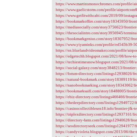
https://www.martinsmonochromes.com/profile/ai
https://www.gaelicstorm.com/profile/airportcom9
https://www.getfitwithcabi.com/2019/09/instagr
https://bookmarkoffire.com/story18345950/fronti
https://mediasocially.com/story3756623/frontier-
https://thesocialintro.com/story3956945/termina
https://bookmarkgenius.com/story18307952/front
https://www.yiyaminks.com/profile/ed545b39-50
https://en.bluelandvideomaker.com/profile/airpo
https://edgetechh.blogspot.com/2021/08/how-to-
https://techiestimesnow.blogspot.com/2021/08/av
https://social-galaxy.com/story3848213/frontier-
https://forum-directory.com/listings12938026/fro
https://natural-bookmark.com/story18389119/fron
https://nanobookmarking.com/story18343062/fro
https://bookmarksaifi.com/story18488005/frontie
https://ebiz-directory.com/listings466466/frontie
https://thedeepdirectory.com/listings12949722/fr
https://casinocollectiblesen18.info/frontier-jfk-t
https://triplexdirectory.com/listings12937161/fro
https://directory-farm.com/listings12940628/fron
https://seodirectoryseek.com/listings12941977/fr
https://candyvioleta.blogspot.com/2013/06/the