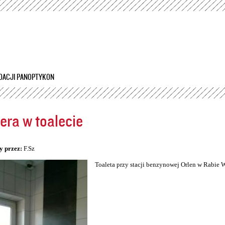
Przejdź
do
treści
DACJI PANOPTYKON
ra w toalecie
5
y przez:
F.Sz
Toaleta przy stacji benzynowej Orlen w Rabie 