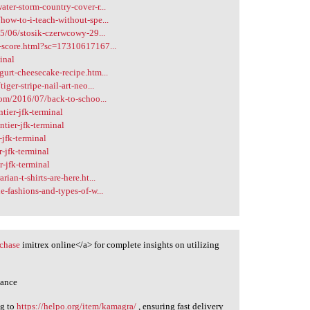
ter-storm-country-cover-r...
ow-to-i-teach-without-spe...
15/06/stosik-czerwcowy-29...
g-score.html?sc=17310617167...
inal
urt-cheesecake-recipe.htm...
ger-stripe-nail-art-neo...
com/2016/07/back-to-schoo...
ier-jfk-terminal
tier-jfk-terminal
jfk-terminal
-jfk-terminal
-jfk-terminal
an-t-shirts-are-here.ht...
-fashions-and-types-of-w...
rchase
imitrex online</a> for complete insights on utilizing
hance
ng to
https://helpo.org/item/kamagra/
, ensuring fast delivery