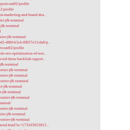
rportcom92/profile
2/profile
am-marketing-and-brand-dea...
er-jfk-terminal
jfk-terminal
l
ier-jfk-terminal
d1-486f-b3cb-0f057e11efa0/p...
rtcom92/profile
do-seo-optimization-of-wor...
oid-these-backlink-opport...
jfk-terminal
ntier-jfk-terminal
tier-jfk-terminal
ntier-jfk-terminal
r-jfk-terminal
r-jfk-terminal
ontier-jfk-terminal
erminal/
ntier-jfk-terminal
tier-jfk-terminal
ontier-jfk-terminal
-trend.html?sc=173105653915...